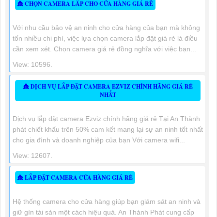
👸 CHỌN CAMERA LẮP CHO CỬA HÀNG GIÁ RẺ
Với nhu cầu bảo vệ an ninh cho cửa hàng của bạn mà không
tốn nhiều chi phí, việc lựa chọn camera lắp đặt giá rẻ là điều
cần xem xét. Chọn camera giá rẻ đồng nghĩa với việc bạn...
View: 10596.
👸 DỊCH VỤ LẮP ĐẶT CAMERA EZVIZ CHÍNH HÃNG GIÁ RẺ
NHẤT
Dịch vụ lắp đặt camera Ezviz chính hãng giá rẻ Tại An Thành
phát chiết khấu trên 50% cam kết mang lại sự an ninh tốt nhất
cho gia đình và doanh nghiệp của bạn Với camera wifi...
View: 12607.
👸 LẮP ĐẶT CAMERA CỬA HÀNG GIÁ RẺ
Hệ thống camera cho cửa hàng giúp bạn giám sát an ninh và
giữ gìn tài sản một cách hiệu quả. An Thành Phát cung cấp