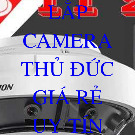
LẮP
CAMERA
THỦ ĐỨC
GIÁ RẺ
UY TÍN