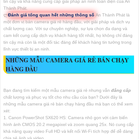
tin cậy và khả năng cung cấp giải pháp an ninh toàn diện của An
Thành Phát.
ლ
Đánh giá tổng quan hết những thông số
An Thành Phát là
một đơn vị bán camera giá rẻ hàng đầu, với giải pháp và dịch vụ
chất lượng cao. Với sự chuyên nghiệp, sự lựa chọn đa dạng và
cam kết cung cấp dịch vụ khách hàng tốt nhất, họ không chỉ đáng
tin cậy mà còn là một đối tác đáng để khách hàng tin tưởng trong
lĩnh vực thiết bị an ninh.
NHỮNG MẪU CAMERA GIÁ RẺ BÁN CHẠY
HÀNG ĐẦU
Bạn đang tìm kiếm một mẫu camera giá rẻ nhưng vẫn
đẳng cấp
chất lượng và phục vụ tốt cho nhu cầu của bạn? Dưới đây là
những mẫu camera giá rẻ bán chạy hàng đầu mà bạn có thể xem
xét:
1. Canon PowerShot SX620 HS: Camera nhỏ gọn với cảm biến
hình ảnh CMOS 20.2 megapixel và zoom quang 25x. Nó cung cấp
khả năng quay video Full HD và kết nối Wi-Fi tích hợp để dễ dàng
chia sẻ ảnh và video.