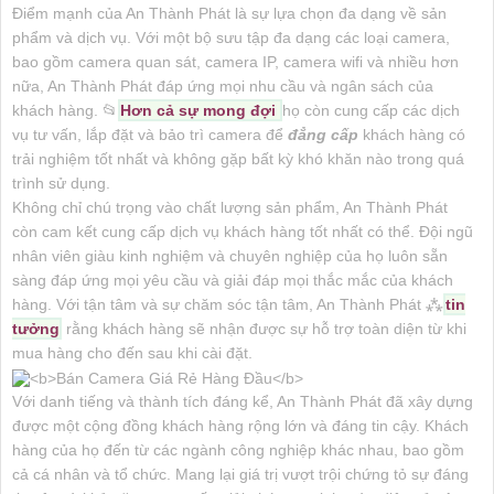
Điểm mạnh của An Thành Phát là sự lựa chọn đa dạng về sản
phẩm và dịch vụ. Với một bộ sưu tập đa dạng các loại camera,
bao gồm camera quan sát, camera IP, camera wifi và nhiều hơn
nữa, An Thành Phát đáp ứng mọi nhu cầu và ngân sách của
khách hàng. 📂
Hơn cả sự mong đợi
họ còn cung cấp các dịch
vụ tư vấn, lắp đặt và bảo trì camera để
đẳng cấp
khách hàng có
trải nghiệm tốt nhất và không gặp bất kỳ khó khăn nào trong quá
trình sử dụng.
Không chỉ chú trọng vào chất lượng sản phẩm, An Thành Phát
còn cam kết cung cấp dịch vụ khách hàng tốt nhất có thể. Đội ngũ
nhân viên giàu kinh nghiệm và chuyên nghiệp của họ luôn sẵn
sàng đáp ứng mọi yêu cầu và giải đáp mọi thắc mắc của khách
hàng. Với tận tâm và sự chăm sóc tận tâm, An Thành Phát ⁂
tin
tưởng
rằng khách hàng sẽ nhận được sự hỗ trợ toàn diện từ khi
mua hàng cho đến sau khi cài đặt.
Với danh tiếng và thành tích đáng kể, An Thành Phát đã xây dựng
được một cộng đồng khách hàng rộng lớn và đáng tin cậy. Khách
hàng của họ đến từ các ngành công nghiệp khác nhau, bao gồm
cả cá nhân và tổ chức. Mang lại giá trị vượt trội chứng tỏ sự đáng