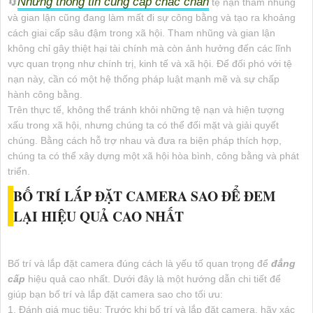
Những thông tin cung cấp chắc chắn
🔄
tệ nạn tham nhũng
và gian lận cũng đang làm mất đi sự công bằng và tạo ra khoảng
cách giai cấp sâu đậm trong xã hội. Tham nhũng và gian lận
không chỉ gây thiệt hại tài chính mà còn ảnh hưởng đến các lĩnh
vực quan trọng như chính trị, kinh tế và xã hội. Để đối phó với tệ
nạn này, cần có một hệ thống pháp luật mạnh mẽ và sự chấp
hành công bằng.
Trên thực tế, không thể tránh khỏi những tệ nạn và hiện tượng
xấu trong xã hội, nhưng chúng ta có thể đối mặt và giải quyết
chúng. Bằng cách hỗ trợ nhau và đưa ra biện pháp thích hợp,
chúng ta có thể xây dựng một xã hội hòa bình, công bằng và phát
triển.
BỐ TRÍ LẮP ĐẶT CAMERA SAO ĐỂ ĐEM
LẠI HIỆU QUẢ CAO NHẤT
Bố trí và lắp đặt camera đúng cách là yếu tố quan trọng để
đẳng
cấp
hiệu quả cao nhất. Dưới đây là một hướng dẫn chi tiết để
giúp bạn bố trí và lắp đặt camera sao cho tối ưu:
1. Đánh giá mục tiêu: Trước khi bố trí và lắp đặt camera, hãy xác