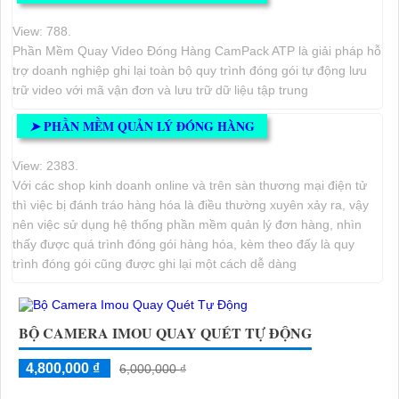
View: 788.
Phần Mềm Quay Video Đóng Hàng CamPack ATP là giải pháp hỗ
trợ doanh nghiệp ghi lại toàn bộ quy trình đóng gói tự động lưu
trữ video với mã vận đơn và lưu trữ dữ liệu tập trung
PHẦN MỀM QUẢN LÝ ĐÓNG HÀNG
➤
View: 2383.
Với các shop kinh doanh online và trên sàn thương mại điện tử
thì việc bị đánh tráo hàng hóa là điều thường xuyên xảy ra, vậy
nên việc sử dụng hệ thống phần mềm quản lý đơn hàng, nhìn
thấy được quá trình đóng gói hàng hóa, kèm theo đấy là quy
trình đóng gói cũng được ghi lại một cách dễ dàng
BỘ CAMERA IMOU QUAY QUÉT TỰ ĐỘNG
4,800,000 ₫
6,000,000 ₫