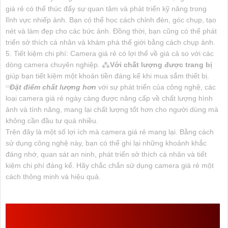
giá rẻ có thể thúc đẩy sự quan tâm và phát triển kỹ năng trong
lĩnh vực nhiếp ảnh. Bạn có thể học cách chỉnh đèn, góc chụp, tạo
nét và làm đẹp cho các bức ảnh. Đồng thời, bạn cũng có thể phát
triển sở thích cá nhân và khám phá thế giới bằng cách chụp ảnh.
5. Tiết kiệm chi phí: Camera giá rẻ có lợi thế về giá cả so với các
dòng camera chuyên nghiệp. ⁂
Với chất lượng được trang bị
giúp bạn tiết kiệm một khoản tiền đáng kể khi mua sắm thiết bị.
⌔
Đặt điểm chất lượng hơn
với sự phát triển của công nghệ, các
loại camera giá rẻ ngày càng được nâng cấp về chất lượng hình
ảnh và tính năng, mang lại chất lượng tốt hơn cho người dùng mà
không cần đầu tư quá nhiều.
Trên đây là một số lợi ích mà camera giá rẻ mang lại. Bằng cách
sử dụng công nghệ này, bạn có thể ghi lại những khoảnh khắc
đáng nhớ, quan sát an ninh, phát triển sở thích cá nhân và tiết
kiệm chi phí đáng kể. Hãy chắc chắn sử dụng camera giá rẻ một
cách thông minh và hiệu quả.
CẦN CHUẨN BỊ NHỮNG GÌ TRƯỚC KHI LẮP
CAMERA