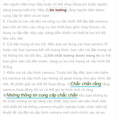
cần nguồn điện trực tiếp hoặc có thể chạy bằng pin hoặc nguồn
năng lượng mặt trời. Hãy ⁂
tin tưởng
rằng nguồn điện được
cung cấp ổn định và an toàn.
5. Chuẩn bị các vật liệu và công cụ cần thiết: Để lắp đặt camera,
bạn cần sở hữu các công cụ cần thiết bao gồm máy khoan, vít,
dụng cụ lắp đặt, dây cáp, bảng điều khiển và thiết bị lưu trữ dữ
liệu nếu cần.
6. Cài đặt mạng và lưu trữ: Nếu bạn sử dụng các loại camera IP
hoặc các loại camera kết nối mạng khác, bạn cần cài đặt mạng và
hệ thống lưu trữ dữ liệu. ⁂
Với chất lượng được trang bị
có thể
bao gồm việc cài đặt router, công cụ lưu trữ mạng và cấu hình hệ
thống.
7. Kiểm tra và cấu hình camera: Trước khi lắp đặt, bạn nên kiểm
tra camera và cấu hình các thông số quan trọng như góc nhìn, độ
Chắc chắn rằng
nét, độ phân giải và chế độ hoạt động. ☣️
rằng
camera hoạt động tốt và có thể ghi lại hình ảnh rõ ràng.
Những thông tin cung cấp chắc chắn
🔄
nếu bạn không tự
tin hoặc không có kỹ năng cần thiết, hãy xem xét việc thuê một
nhà thiết kế hệ thống camera chuyên nghiệp hoặc nhân viên kỹ
thuật để cài đặt và cấu hình camera một cách chính xác và an