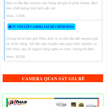
dịch vụ lắp đặt camera cửa hàng với giá cả phải chăng, đảm
bảo chất lượng hình ảnh sắc nét
View: 17346.
👸 TƯ VẤN LẮP CAMERA GIÁ RẺ CHÍNH HÃNG
Chúng tôi tự hào giới thiệu dịch vụ tư vấn lắp đặt camera giá
rẻ chính hãng. Với đội ngũ chuyên viên giàu kinh nghiệm và
kiến thức sâu về ngành công nghệ an ninh, chúng tôi đảm...
View: 18238.
CAMERA QUAN SÁT GIÁ RẺ