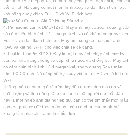
hình ảnh 18.2 megapixel, camera này cho phép bạn ghi lại các chi
tiết rõ nét. Nó cũng có một màn hình xoay và đèn flash tích hợp,
khả năng quay video Full HD và Wi-Fi tích hợp.
4. Panasonic Lumix DMC-TZ70: Máy ảnh này có zoom quang 30x
và cảm biến hình ảnh 12.1 megapixel. Nó có khả năng quay video
Full HD và đèn flash tích hợp. Máy ảnh cũng có thể chụp ảnh
RAW và kết nối Wi-Fi cho việc chia sẻ dễ dàng.
5. Fujifilm FinePix XP130: Đây là một máy ảnh chụp ảnh cực kỳ
bền với khả năng chống va đập, chịu nước và chống bụi. Máy ảnh
có cảm biến hình ảnh 16.4 megapixel, zoom quang 5x và màn
hình LCD 3 inch. Nó cũng hỗ trợ quay video Full HD và có kết nối
Wi-Fi.
Những mẫu camera giá rẻ trên đây đều được đánh giá cao về
chất lượng và tính năng. Cho dù bạn là một người mới bắt đầu
hay là một nhiếp ảnh gia nghiệp dư, bạn có thể tìm thấy một mẫu
camera phù hợp để thỏa mãn nhu cầu cá nhân của mình mà
không cần phải chi trả một số tiền lớn.