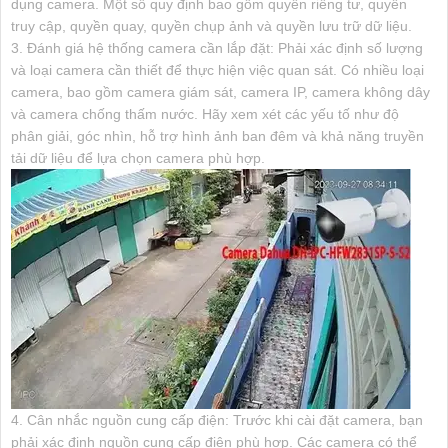
dụng camera. Một số quy định bao gồm quyền riêng tư, quyền
truy cập, quyền quay, quyền chụp ảnh và quyền lưu trữ dữ liệu.
3. Đánh giá hệ thống camera cần lắp đặt: Phải xác định số lượng
và loại camera cần thiết để thực hiện việc quan sát. Có nhiều loại
camera, bao gồm camera giám sát, camera IP, camera không dây
và camera chống thấm nước. Hãy xem xét các yếu tố như độ
phân giải, góc nhìn, hỗ trợ hình ảnh ban đêm và khả năng truyền
tải dữ liệu để lựa chọn camera phù hợp.
4. Cân nhắc nguồn cung cấp điện: Trước khi cài đặt camera, bạn
phải xác định nguồn cung cấp điện phù hợp. Các camera có thể