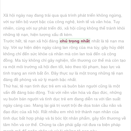
Xã hội ngày nay đang trải qua quá trình phát triển không ngừng,
với sự tiến bộ vượt bậc của công nghệ, kinh tế và văn hóa. Tuy
nhiên, cùng với sự phát triển đó, xã hội cũng không thể tránh khỏi
những tệ nạn, hiện tượng xấu đi kèm.
Trước hết, tệ nạn xã hội đáng
chú trọng nhất
nhất là tệ nạn ma
túy. Với sự hiện diện ngày càng lan rộng của ma túy, gây hủy diệt
không chỉ đến sức khỏe cá nhân mà còn lan toả đến cả cộng
đồng. Ma túy không chỉ gây nghiện, tổn thương cơ thể mà còn tạo
ra một môi trường xã hội đen tối, kéo theo tội phạm, bạo lực và
tình trạng an ninh bất ổn. Đây thực sự là một trong những tệ nạn
đáng đề phòng và xử lý mạnh bậc nhất.
Thứ hai, tệ nạn tình dục trẻ em và buôn bán người cũng là một
vấn đề đáng báo động. Trái với nền văn hóa và đạo đức, những
vụ buôn bán người và tình dục trẻ em đang diễn ra với tần suất
ngày càng cao. Mang lại giá trị vượt trội đe dọa toàn cầu não và
đạo đức của xã hội. Rất nhiều em nhỏ trở thành nạn nhân của
tình dục bất hợp pháp và bị bóc lột nhân phẩm, gây tổn thương về
tâm hồn và cơ thể. Chúng ta cần phải gấp rút đưa ra biện pháp