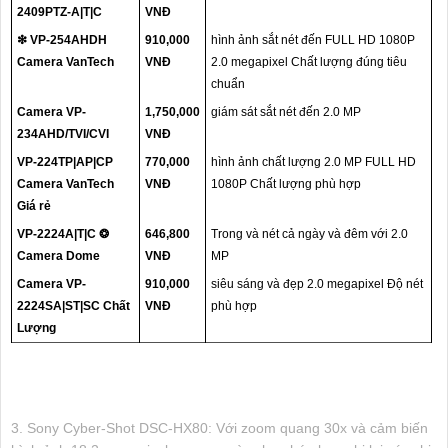
2409PTZ-A|T|C
VNĐ
❇ VP-254AHDH
910,000
hình ảnh sắt nét đến FULL HD 1080P
Camera VanTech
VNĐ
2.0 megapixel Chất lượng đúng tiêu
chuẩn
Camera VP-
1,750,000
giám sát sắt nét đến 2.0 MP
234AHD/TVI/CVI
VNĐ
VP-224TP|AP|CP
770,000
hình ảnh chất lượng 2.0 MP FULL HD
Camera VanTech
VNĐ
1080P Chất lượng phù hợp
Giá rẻ
VP-2224A|T|C ❂
646,800
Trong và nét cả ngày và đêm với 2.0
Camera Dome
VNĐ
MP
Camera VP-
910,000
siêu sáng và đẹp 2.0 megapixel Độ nét
2224SA|ST|SC Chất
VNĐ
phù hợp
Lượng
3. Sony Cyber-Shot DSC-HX80: Với zoom quang 30x và cảm biến