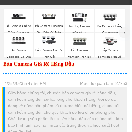
Bộ Camera Chống
Bộ Camera Hikvision
Trọn Bộ Camera
Bô Camera Chống
Trộm Visioncop
Ban Đêm Có Màu
Nên Dùng
Trộm Hikvision
Bộ Camera
Lắp Camera
Lắp Camera Giá Rẻ
Lắp Camera
Visioncop Ghi Âm
Vantech Trọn Bộ
Trọn Gói
Hikvision Trọn Bộ
Bán Camera Giá Rẻ Hàng Đầu
4/25/2023 5:47:56 PM
Mức độ quan tâm: 27253
Cửa hàng chúng tôi, chuyên bán camera giá rẻ hàng đầu,
cam kết mang đến sự hài lòng cho khách hàng. Với sự đa
dạng về dòng sản phẩm và thương hiệu nổi tiếng, chúng tôi
cam kết mang đến cho quý khách sự lựa chọn phong phú.
Chất lượng sản phẩm là ưu tiên hàng đầu của chúng tôi, đảm
bảo hình ảnh sắc nét, màu sắc trung thực và hiệu suất hoạt
động ổn định