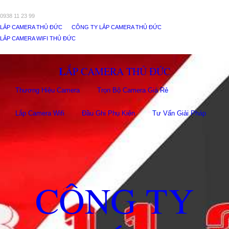
0938 11 23 99
LẮP CAMERA THỦ ĐỨC
CÔNG TY LẮP CAMERA THỦ ĐỨC
LẮP CAMERA WIFI THỦ ĐỨC
LẮP CAMERA THỦ ĐỨC
Thương Hiệu Camera
Trọn Bộ Camera Giá Rẻ
Lắp Camera Wifi
Đầu Ghi Phụ Kiên
Tư Vấn Giải Pháp
CÔNG TY