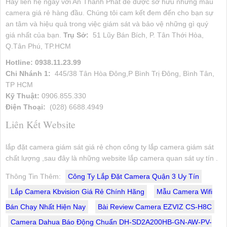
Hãy liên hệ ngay với An Thành Phát để được sở hữu những mẫu
camera giá rẻ hàng đầu. Chúng tôi cam kết đem đến cho bạn sự
an tâm và hiệu quả trong việc giám sát và bảo vệ những gì quý
giá nhất của bạn.
Trụ Sở:
51 Lũy Bán Bích, P. Tân Thới Hòa,
Q.Tân Phú, TP.HCM
Hotline: 0938.11.23.99
Chi Nhánh 1:
445/38 Tân Hòa Đông,P Bình Trị Đông, Bình Tân,
TP HCM
Kỹ Thuật:
0906.855.330
Điện Thoại:
(028) 6688.4949
Liên Kết Website
lắp đặt camera giám sát giá rẻ chọn công ty lắp camera giám sát
chất lượng ,sau đây là những website lắp camera quan sát uy tín .
Thông Tin Thêm:
Công Ty Lắp Đặt Camera Quận 3 Uy Tín
Lắp Camera Kbvision Giá Rẻ Chính Hãng
Mẫu Camera Wifi
Bán Chạy Nhất Hiện Nay
Bài Review Camera EZVIZ CS-H8C
Camera Dahua Báo Động Chuẩn DH-SD2A200HB-GN-AW-PV-