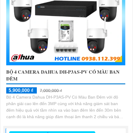
BỘ 4 CAMERA DAHUA DH-P3AS-PV CÓ MÀU BAN
ĐÊM
5,900,000 ₫
7,000,000 ₫
Bộ 4 Camera Dahua DH-P3AS-PV Có Màu Ban Đêm với độ
phân giải cao lên đến 3MP cùng với khả năng giám sát ban
đêm hiệu quả với tầm nhìn xa vào ban đêm lên đến 30m bên
cạnh đó là khả năng giúp đàm thoại âm thanh 2 chiều và báo
động răng de chủ động khi phát hiện xâm nhập