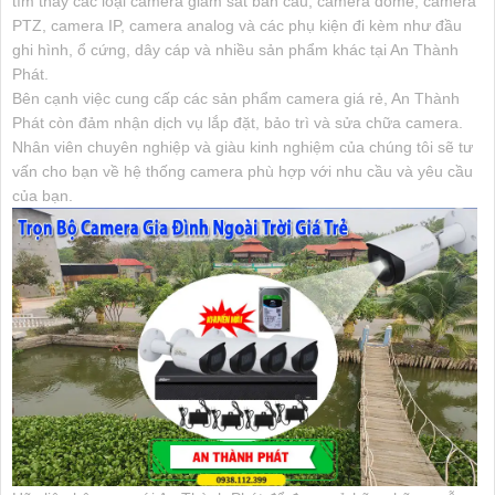
tìm thấy các loại camera giám sát bán cầu, camera dome, camera
PTZ, camera IP, camera analog và các phụ kiện đi kèm như đầu
ghi hình, ổ cứng, dây cáp và nhiều sản phẩm khác tại An Thành
Phát.
Bên cạnh việc cung cấp các sản phẩm camera giá rẻ, An Thành
Phát còn đảm nhận dịch vụ lắp đặt, bảo trì và sửa chữa camera.
Nhân viên chuyên nghiệp và giàu kinh nghiệm của chúng tôi sẽ tư
vấn cho bạn về hệ thống camera phù hợp với nhu cầu và yêu cầu
của bạn.