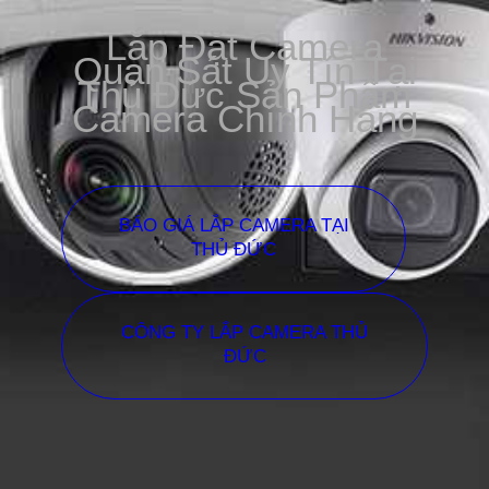
Lắp Đặt Camera
Quan Sát Uy Tín Tại
Thủ Đức Sản Phẩm
Camera Chính Hãng
BÁO GIÁ LẮP CAMERA TẠI
THỦ ĐỨC
CÔNG TY LẮP CAMERA THỦ
ĐỨC