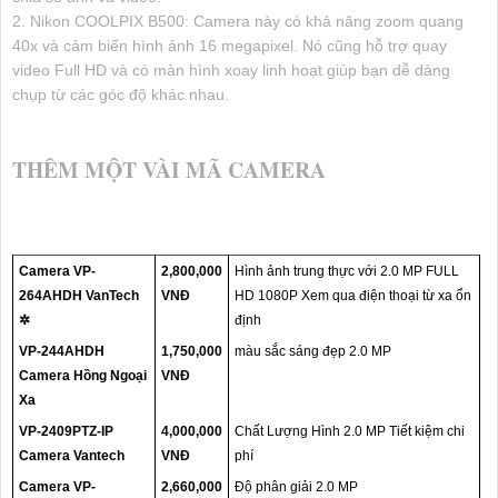
2. Nikon COOLPIX B500: Camera này có khả năng zoom quang
40x và cảm biến hình ảnh 16 megapixel. Nó cũng hỗ trợ quay
video Full HD và có màn hình xoay linh hoạt giúp bạn dễ dàng
chụp từ các góc độ khác nhau.
THÊM MỘT VÀI MÃ CAMERA
Camera VP-
2,800,000
Hình ảnh trung thực với 2.0 MP FULL
264AHDH VanTech
VNĐ
HD 1080P Xem qua điện thoại từ xa ổn
✲
định
VP-244AHDH
1,750,000
màu sắc sáng đẹp 2.0 MP
Camera Hồng Ngoại
VNĐ
Xa
VP-2409PTZ-IP
4,000,000
Chất Lượng Hình 2.0 MP Tiết kiệm chi
Camera Vantech
VNĐ
phí
Camera VP-
2,660,000
Độ phân giải 2.0 MP