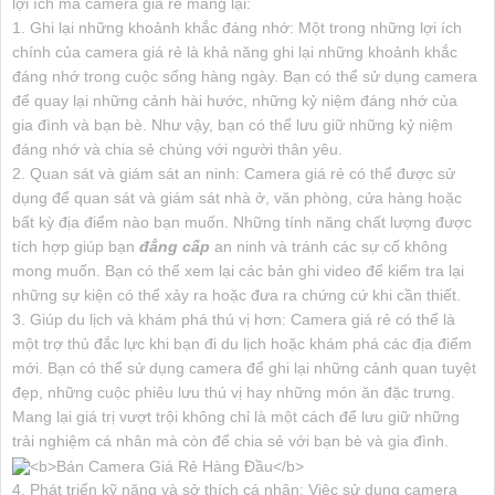
lợi ích mà camera giá rẻ mang lại:
1. Ghi lại những khoảnh khắc đáng nhớ: Một trong những lợi ích
chính của camera giá rẻ là khả năng ghi lại những khoảnh khắc
đáng nhớ trong cuộc sống hàng ngày. Bạn có thể sử dụng camera
để quay lại những cảnh hài hước, những kỷ niệm đáng nhớ của
gia đình và bạn bè. Như vậy, bạn có thể lưu giữ những kỷ niệm
đáng nhớ và chia sẻ chúng với người thân yêu.
2. Quan sát và giám sát an ninh: Camera giá rẻ có thể được sử
dụng để quan sát và giám sát nhà ở, văn phòng, cửa hàng hoặc
bất kỳ địa điểm nào bạn muốn. Những tính năng chất lượng được
tích hợp giúp bạn
đẳng cấp
an ninh và tránh các sự cố không
mong muốn. Bạn có thể xem lại các bản ghi video để kiểm tra lại
những sự kiện có thể xảy ra hoặc đưa ra chứng cứ khi cần thiết.
3. Giúp du lịch và khám phá thú vị hơn: Camera giá rẻ có thể là
một trợ thủ đắc lực khi bạn đi du lịch hoặc khám phá các địa điểm
mới. Bạn có thể sử dụng camera để ghi lại những cảnh quan tuyệt
đẹp, những cuộc phiêu lưu thú vị hay những món ăn đặc trưng.
Mang lại giá trị vượt trội không chỉ là một cách để lưu giữ những
trải nghiệm cá nhân mà còn để chia sẻ với bạn bè và gia đình.
4. Phát triển kỹ năng và sở thích cá nhân: Việc sử dụng camera