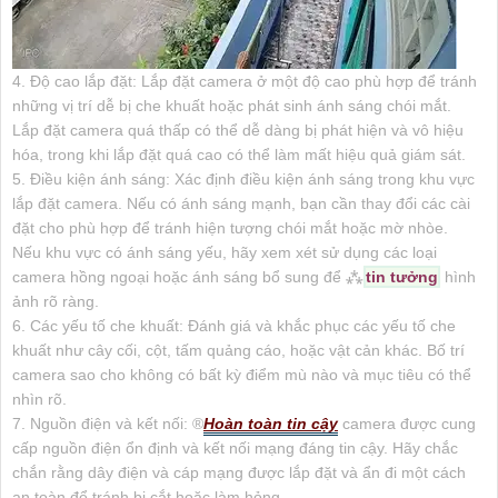
4. Độ cao lắp đặt: Lắp đặt camera ở một độ cao phù hợp để tránh
những vị trí dễ bị che khuất hoặc phát sinh ánh sáng chói mắt.
Lắp đặt camera quá thấp có thể dễ dàng bị phát hiện và vô hiệu
hóa, trong khi lắp đặt quá cao có thể làm mất hiệu quả giám sát.
5. Điều kiện ánh sáng: Xác định điều kiện ánh sáng trong khu vực
lắp đặt camera. Nếu có ánh sáng mạnh, bạn cần thay đổi các cài
đặt cho phù hợp để tránh hiện tượng chói mắt hoặc mờ nhòe.
Nếu khu vực có ánh sáng yếu, hãy xem xét sử dụng các loại
camera hồng ngoại hoặc ánh sáng bổ sung để ⁂
tin tưởng
hình
ảnh rõ ràng.
6. Các yếu tố che khuất: Đánh giá và khắc phục các yếu tố che
khuất như cây cối, cột, tấm quảng cáo, hoặc vật cản khác. Bố trí
camera sao cho không có bất kỳ điểm mù nào và mục tiêu có thể
nhìn rõ.
7. Nguồn điện và kết nối: ®️
Hoàn toàn tin cậy
camera được cung
cấp nguồn điện ổn định và kết nối mạng đáng tin cậy. Hãy chắc
chắn rằng dây điện và cáp mạng được lắp đặt và ẩn đi một cách
an toàn để tránh bị cắt hoặc làm hỏng.