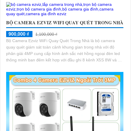
BỘ CAMERA EZVIZ WIFI QUAY QUÉT TRONG NHÀ
900,000 ₫
1,100,000 ₫
Bộ Camera Ezviz WiFi Quay Quét Trong Nhà là bộ camera
quay quét giám sát toàn cảnh khung gian trong nhà với độ
phân giải 4MP cung cấp hình ảnh sắc nét hồng ngoại đèn led
thông minh ban đêm kết hợp với đầu ghi 8 kênh X5S 8W và ổ
cứng 500GB giúp lưu trũ dữ liệu lâu dài