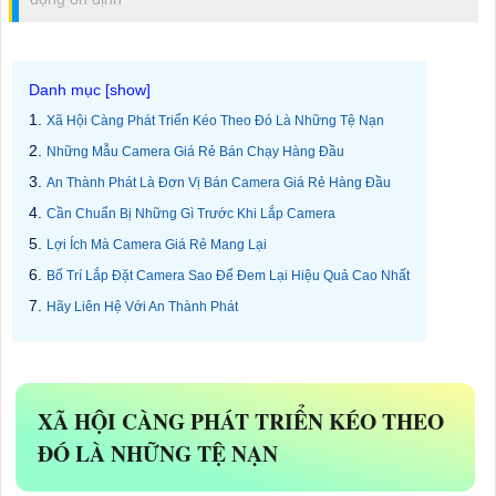
Xã Hội Càng Phát Triển Kéo Theo Đó Là Những Tệ Nạn
Những Mẫu Camera Giá Rẻ Bán Chạy Hàng Đầu
An Thành Phát Là Đơn Vị Bán Camera Giá Rẻ Hàng Đầu
Cần Chuẩn Bị Những Gì Trước Khi Lắp Camera
Lợi Ích Mà Camera Giá Rẻ Mang Lại
Bố Trí Lắp Đặt Camera Sao Để Đem Lại Hiệu Quả Cao Nhất
Hãy Liên Hệ Với An Thành Phát
XÃ HỘI CÀNG PHÁT TRIỂN KÉO THEO
ĐÓ LÀ NHỮNG TỆ NẠN