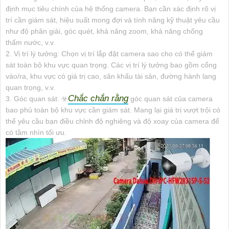
định mục tiêu chính của hệ thống camera. Bạn cần xác định rõ vị
trí cần giám sát, hiệu suất mong đợi và tính năng kỹ thuật yêu cầu
như độ phân giải, góc quét, khả năng zoom, khả năng chống
thấm nước, v.v.
2. Vị trí lý tưởng: Chọn vị trí lắp đặt camera sao cho có thể giám
sát toàn bộ khu vực quan trọng. Các vị trí lý tưởng bao gồm cổng
vào/ra, khu vực có giá trị cao, sân khấu tài sản, đường hành lang
quan trọng, v.v.
Chắc chắn rằng
3. Góc quan sát: ☣️
góc quan sát của camera
bao phủ toàn bộ khu vực cần giám sát. Mang lại giá trị vượt trội có
thể yêu cầu bạn điều chỉnh độ nghiêng và độ xoay của camera để
có tầm nhìn tối ưu.