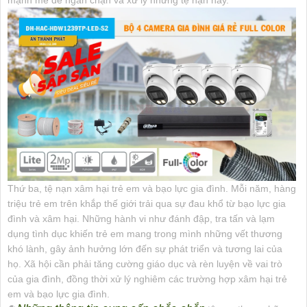
mạnh mẽ để ngăn chặn và xử lý những tệ nạn này.
Thứ ba, tệ nạn xâm hại trẻ em và bạo lực gia đình. Mỗi năm, hàng
triệu trẻ em trên khắp thế giới trải qua sự đau khổ từ bạo lực gia
đình và xâm hại. Những hành vi như đánh đập, tra tấn và lạm
dụng tình dục khiến trẻ em mang trong mình những vết thương
khó lành, gây ảnh hưởng lớn đến sự phát triển và tương lai của
họ. Xã hội cần phải tăng cường giáo dục và rèn luyện về vai trò
của gia đình, đồng thời xử lý nghiêm các trường hợp xâm hại trẻ
em và bạo lực gia đình.