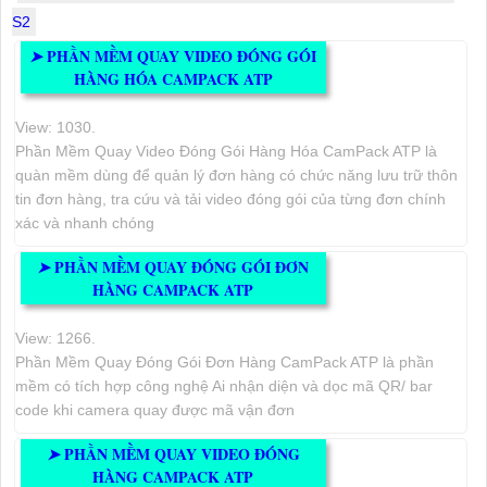
S2
PHẦN MỀM QUAY VIDEO ĐÓNG GÓI
➤
HÀNG HÓA CAMPACK ATP
View: 1030.
Phần Mềm Quay Video Đóng Gói Hàng Hóa CamPack ATP là
quàn mềm dùng để quản lý đơn hàng có chức năng lưu trữ thôn
tin đơn hàng, tra cứu và tải video đóng gói của từng đơn chính
xác và nhanh chóng
PHẦN MỀM QUAY ĐÓNG GÓI ĐƠN
➤
HÀNG CAMPACK ATP
View: 1266.
Phần Mềm Quay Đóng Gói Đơn Hàng CamPack ATP là phần
mềm có tích hợp công nghệ Ai nhận diện và dọc mã QR/ bar
code khi camera quay được mã vận đơn
PHẦN MỀM QUAY VIDEO ĐÓNG
➤
HÀNG CAMPACK ATP