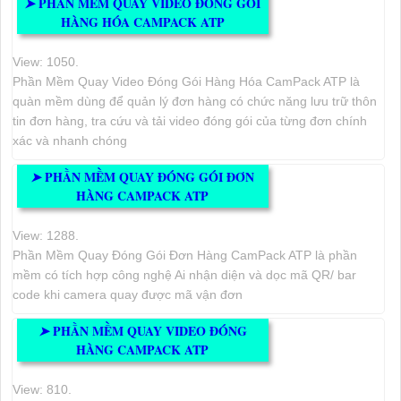
PHẦN MỀM QUAY VIDEO ĐÓNG GÓI
➤
HÀNG HÓA CAMPACK ATP
View: 1050.
Phần Mềm Quay Video Đóng Gói Hàng Hóa CamPack ATP là
quàn mềm dùng để quản lý đơn hàng có chức năng lưu trữ thôn
tin đơn hàng, tra cứu và tải video đóng gói của từng đơn chính
xác và nhanh chóng
PHẦN MỀM QUAY ĐÓNG GÓI ĐƠN
➤
HÀNG CAMPACK ATP
View: 1288.
Phần Mềm Quay Đóng Gói Đơn Hàng CamPack ATP là phần
mềm có tích hợp công nghệ Ai nhận diện và dọc mã QR/ bar
code khi camera quay được mã vận đơn
PHẦN MỀM QUAY VIDEO ĐÓNG
➤
HÀNG CAMPACK ATP
View: 810.