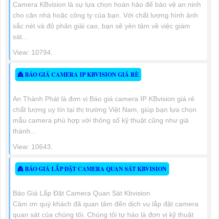
Camera KBvision là sự lựa chọn hoàn hảo để bảo vệ an ninh
cho căn nhà hoặc công ty của bạn. Với chất lượng hình ảnh
sắc nét và độ phân giải cao, bạn sẽ yên tâm về việc giám
sát...
View: 10794.
👸 BÁO GIÁ CAMERA IP KBVISION GIÁ RÈ
An Thành Phát là đơn vị Báo giá camera IP KBvision giá rẻ
chất lượng uy tín tại thị trường Việt Nam, giúp bạn lựa chọn
mẫu camera phù hợp với thông số kỹ thuật cũng như giá
thành...
View: 10643.
👸 BÁO GIÁ LẮP ĐẶT CAMERA QUAN SÁT KBVISION
Báo Giá Lắp Đặt Camera Quan Sát Kbvision
Cảm ơn quý khách đã quan tâm đến dịch vụ lắp đặt camera
quan sát của chúng tôi. Chúng tôi tự hào là đơn vị kỹ thuật