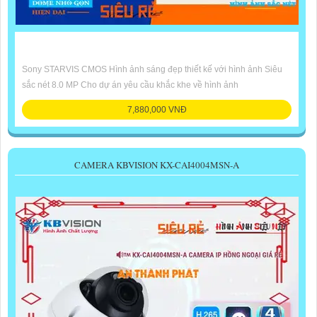
Sony STARVIS CMOS Hình ảnh sáng đẹp thiết kế với hình ảnh Siêu
sắc nét 8.0 MP Cho dự án yêu cầu khắc khe về hình ảnh
7,880,000 VNĐ
CAMERA KBVISION KX-CAI4004MSN-A