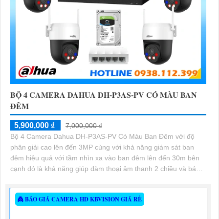
BỘ 4 CAMERA DAHUA DH-P3AS-PV CÓ MÀU BAN
ĐÊM
5,900,000 ₫
7,000,000 ₫
Bộ 4 Camera Dahua DH-P3AS-PV Có Màu Ban Đêm với độ
phân giải cao lên đến 3MP cùng với khả năng giám sát ban
đêm hiệu quả với tầm nhìn xa vào ban đêm lên đến 30m bên
cạnh đó là khả năng giúp đàm thoại âm thanh 2 chiều và báo
động răng de chủ động khi phát hiện xâm nhập
👸 BÁO GIÁ CAMERA HD KBVISION GIÁ RẺ