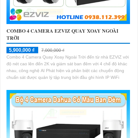
COMBO 4 CAMERA EZVIZ QUAY XOAY NGOÀI
TRỜI
5,900,000 ₫
7,000,000 ₫
Combo 4 Camera Quay Xoay Ngoài Trời đến từ nhà EZVIZ với
độ nét cao lên đến 2K và giám sát ban đêm với 4 chế độ khác
nhau, công nghệ AI Phát hiện và phân biệt các chuyển động
chuẩn sát được quản lý tập trung bởi đầu ghi hình IP WiFi