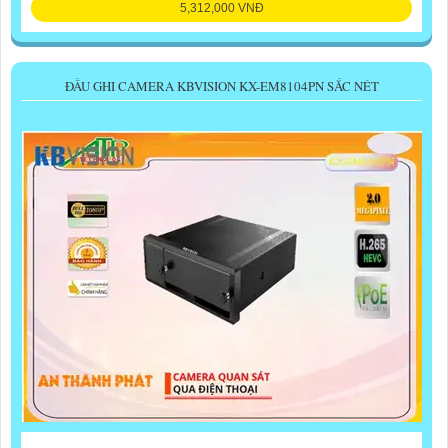
5,312,000 VNĐ
ĐẦU GHI CAMERA KBVISION KX-EM8104PN SẮC NÉT