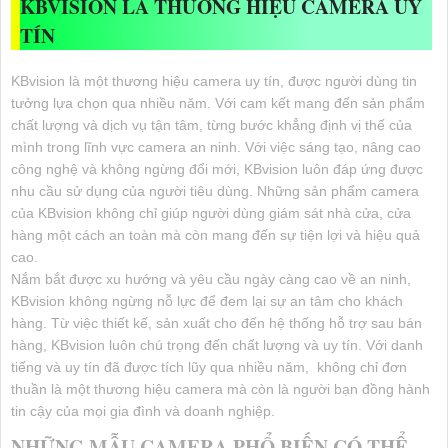
KBVISION LÀ THƯƠNG HIỆU CAMERA UY
TÍN
KBvision là một thương hiệu camera uy tín, được người dùng tin
tưởng lựa chọn qua nhiều năm. Với cam kết mang đến sản phẩm
chất lượng và dịch vụ tận tâm, từng bước khẳng định vị thế của
mình trong lĩnh vực camera an ninh. Với việc sáng tạo, nâng cao
công nghệ và không ngừng đổi mới, KBvision luôn đáp ứng được
nhu cầu sử dụng của người tiêu dùng. Những sản phẩm camera
của KBvision không chỉ giúp người dùng giám sát nhà cửa, cửa
hàng một cách an toàn mà còn mang đến sự tiện lợi và hiệu quả
cao.
Nắm bắt được xu hướng và yêu cầu ngày càng cao về an ninh,
KBvision không ngừng nỗ lực để đem lại sự an tâm cho khách
hàng. Từ việc thiết kế, sản xuất cho đến hệ thống hỗ trợ sau bán
hàng, KBvision luôn chú trọng đến chất lượng và uy tín. Với danh
tiếng và uy tín đã được tích lũy qua nhiều năm, không chỉ đơn
thuần là một thương hiệu camera mà còn là người bạn đồng hành
tin cậy của mọi gia đình và doanh nghiệp.
NHỮNG MẪU CAMERA PHỔ BIẾN CÓ THỂ