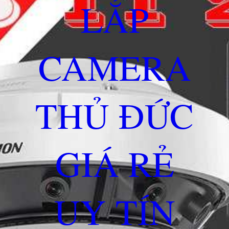
LẮP
CAMERA
THỦ ĐỨC
GIÁ RẺ
UY TÍN