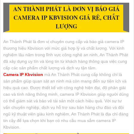
AN THÀNH PHÁT LÀ ĐƠN VỊ BÁO GIÁ
CAMERA IP KBVISION GIÁ RẺ, CHẤT
LƯỢNG
An Thành Phát là đơn vị chuyên cung cấp và báo giá camera IP
thương hiệu Kbvision với mức giá hợp lý và chất lượng. Với kinh
nghiệm lâu năm trong lĩnh vực công nghệ an ninh, An Thành Phát
đã xây dựng uy tín và lòng tin từ khách hàng thông qua việc cung
cấp các sản phẩm chất lượng và dịch vụ tận tâm.
Camera IP Kbvision
mà An Thành Phát cung cấp không chỉ là
sản phẩm giúp quan sát an ninh mà còn mang đến sự tiện ích và
hiệu quả cao. Được thiết kế với công nghệ hiện đại, độ phân giải
cao và tính năng thông minh, camera IP Kbvision giúp người dùng
có thể giám sát và bảo vệ tài sản một cách hiệu quả. Với sự tư
vấn chuyên nghiệp, dịch vụ hỗ trợ sau bán hàng chu đáo và đội
ngũ kỹ thuật viên giàu kinh nghiệm, An Thành Phát là địa chỉ đáng
tin cậy để lựa chọn khi bạn có nhu cầu mua sắm camera IP
Kbvision.