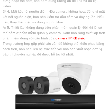
cứng hoặc thẻ nhớ, bảo đảm dung lượng đủ để lưu trữ dữ liệu
video.
💯
4:
Mất kết nối nguồn điện: Nếu camera không hoạt động vì mất
kết nối nguồn điện, bạn nên kiểm tra đầu cắm và dây nguồn. Nếu
cần, thay thế hoặc sử dụng nguồn khác.
🔩
5:
Thiết lập không đúng trên phần mềm quản lý: Đôi khi lỗi có
thể nằm ở phần mềm quản lý camera. Đảm bảo rằng thiết lập trên
phần mềm đúng với cấu hình của
camera IP KBvision.
Trong trường hợp gặp phải các vấn đề không thể khắc phục bằng
cách trên, bạn nên liên hệ trực tiếp với nhà sản xuất hoặc đơn vị
bảo trì chuyên nghiệp để được hỗ trợ tốt nhất.