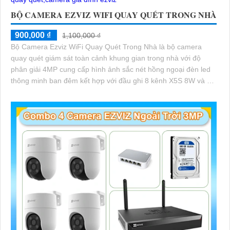
BỘ CAMERA EZVIZ WIFI QUAY QUÉT TRONG NHÀ
900,000 ₫
1,100,000 ₫
Bộ Camera Ezviz WiFi Quay Quét Trong Nhà là bộ camera
quay quét giám sát toàn cảnh khung gian trong nhà với độ
phân giải 4MP cung cấp hình ảnh sắc nét hồng ngoại đèn led
thông minh ban đêm kết hợp với đầu ghi 8 kênh X5S 8W và ổ
cứng 500GB giúp lưu trũ dữ liệu lâu dài