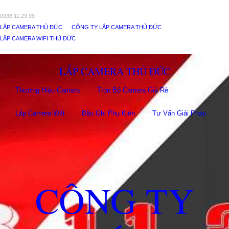
0938 11 23 99
LẮP CAMERA THỦ ĐỨC
CÔNG TY LẮP CAMERA THỦ ĐỨC
LẮP CAMERA WIFI THỦ ĐỨC
LẮP CAMERA THỦ ĐỨC
Thương Hiệu Camera
Trọn Bộ Camera Giá Rẻ
Lắp Camera Wifi
Đầu Ghi Phụ Kiên
Tư Vấn Giải Pháp
CÔNG TY