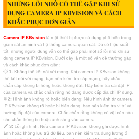
NHỮNG LỖI NHỎ CÓ THỂ GẶP KHI SỬ
DỤNG CAMERA IP KBVISION VÀ CÁCH
KHẮC PHỤC ĐƠN GIẢN
Camera IP KBvision
là một thiết bị được sử dụng phổ biến trong
giám sát an ninh và hệ thống camera quan sát. Dù có hiệu suất
tốt, nhưng người dùng vẫn có thể gặp phải một số lỗi nhỏ khi sử
dụng camera IP KBvision. Dưới đây là một số vấn đề thường gặp
và cách khắc phục đơn giản:
💥
1:
Không thể kết nối với mạng: Khi camera IP KBvision không
thể kết nối với mạng, bạn nên kiểm tra cáp mạng, hãy chắc
chắn cáp không bị hỏng hoặc không đứt. Hãy kiểm tra cài đặt IP
của camera và chắc chắn rằng nó đang được cấp địa chỉ IP đúng.
⛓
2:
Hình ảnh không rõ hoặc biến dạng: Nếu hình ảnh từ camera
IP KBvision không rõ hoặc bị biến dạng, bạn nên kiểm tra vị trí và
hướng lắp đặt của camera. Chắc chắn rằng
không có vật cản nào
che chắn thông tin hoặc ánh sáng vào camera.
🖍
3:
Lỗi ghi hình: Nếu camera IP KBvision không ghi được hình
ảnh hoặc không lưu trữ dữ liệu, bạn nên kiểm tra dung lượng ổ