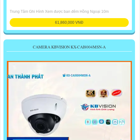
Trung Tâm Ghi Hình Xem được ban đêm Hồng Ngoại 10m
61,860,000 VNĐ
CAMERA KBVISION KX-CAI8004MSN-A