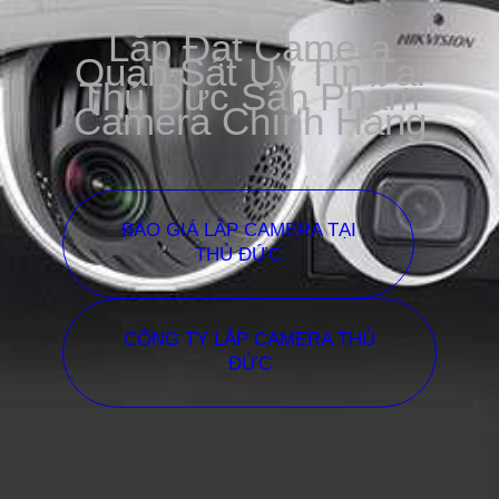
Lắp Đặt Camera
Quan Sát Uy Tín Tại
Thủ Đức Sản Phẩm
Camera Chính Hãng
BÁO GIÁ LẮP CAMERA TẠI
THỦ ĐỨC
CÔNG TY LẮP CAMERA THỦ
ĐỨC