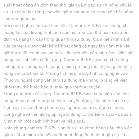
suất hoạt động ổn định theo thời gian và ít gặp sự cố hỏng vặt, là
sự lựa chọn lý tưởng cho việc giám sát an ninh trong các hệ thống
camera quan sát.
Với công nghệ sản xuất tiên tiến, Camera IP KBvision không chỉ
mang lại chất lượng hình ảnh sắc nét, mà còn thể hiện rõ sự ổn
định và đáng tin cậy trong quá trình sử dụng. Cảm biến hình ảnh
của camera được thiết kế để hoạt động cả ngày lẫn đêm mà vẫn
giữ được độ chính xác và màu sắc tự nhiên của hình ảnh. Việc sử
dụng các linh kiện chất lượng, Camera IP KBvision có khả năng
chống ẩm, chống bụi hiệu quả, giúp prolong tuổi thọ và giảm tỷ lệ
hỏng vặt của thiết bị. Những tích hợp mang tính công nghệ cao
Phục vụ người dùng yên tâm sử dụng mà không lo lắng về việc
phải thay thế hoặc bảo trì máy quá thường xuyên.
Trong quá trình sử dụng, Camera IP KBvision cung cấp các tính
năng thông minh như phát hiện chuyển động, ghi hình khi có sự
kiện xảy ra, gửi thông báo ngay lập tức qua ứng dụng di động.
Công nghệ AI tiên tiến giúp người dùng có thể kiểm soát và quản
lý an ninh một cách linh hoạt và hiệu quả.
Nhìn chung camera IP KBvision là sự lựa chọn hàng đầu cho việc
giám sát an ninh với hiệu suất hoạt động ổn định, ít gặp sự cố