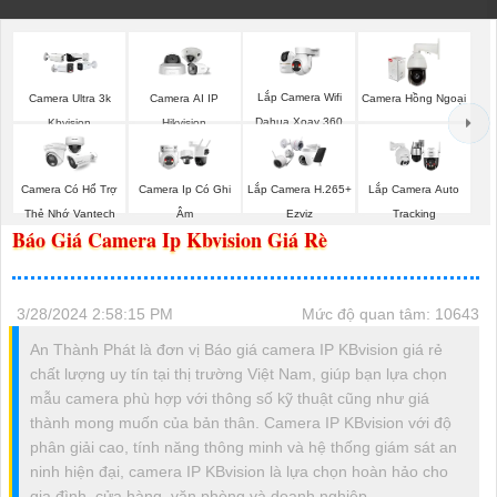
Lắp Camera Wifi
Camera Ultra 3k
Camera AI IP
Camera Hồng Ngoại
Dahua Xoay 360
Kbvision
Hikvision
Camera Có Hổ Trợ
Camera Ip Có Ghi
Lắp Camera H.265+
Lắp Camera Auto
Thẻ Nhớ Vantech
Âm
Ezviz
Tracking
Báo Giá Camera Ip Kbvision Giá Rè
3/28/2024 2:58:15 PM
Mức độ quan tâm: 10643
An Thành Phát là đơn vị Báo giá camera IP KBvision giá rẻ
chất lượng uy tín tại thị trường Việt Nam, giúp bạn lựa chọn
mẫu camera phù hợp với thông số kỹ thuật cũng như giá
thành mong muốn của bản thân. Camera IP KBvision với độ
phân giải cao, tính năng thông minh và hệ thống giám sát an
ninh hiện đại, camera IP KBvision là lựa chọn hoàn hảo cho
gia đình, cửa hàng, văn phòng và doanh nghiệp.