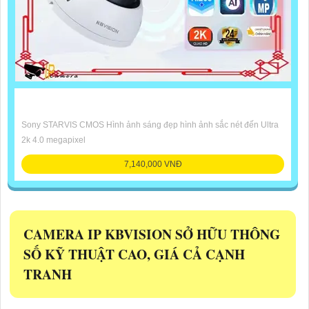
Sony STARVIS CMOS Hình ảnh sáng đẹp hình ảnh sắc nét đến Ultra
2k 4.0 megapixel
7,140,000 VNĐ
CAMERA IP KBVISION SỞ HỮU THÔNG
SỐ KỸ THUẬT CAO, GIÁ CẢ CẠNH
TRANH