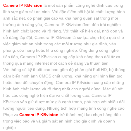
Camera IP KBvision
là một sản phẩm công nghệ đỉnh cao trong
lĩnh vực giám sát an ninh. Với đặc điểm nổi bật là chất lượng hình
ảnh sắc nét, độ phân giải cao và khả năng quan sát trong môi
trường ánh sáng yếu, Camera IP KBvision đem đến trải nghiệm
hình ảnh chất lượng và rõ ràng. Với thiết kế hiện đại, nhỏ gọn và
dễ dàng lắp đặt, Camera IP KBvision là sự lựa chọn hiệu quả cho
việc giám sát an ninh trong các môi trường như gia đình, văn
phòng, cửa hàng hoặc khu công nghiệp. Ứng dụng công nghệ
tiên tiến, Camera IP KBvision cung cấp khả năng theo dõi từ xa
thông qua mạng internet một cách dễ dàng và thuận tiện.
Với thông số kỹ thuật cao bao gồm độ phân giải Full HD, hệ thống
cảm biến hình ảnh CMOS chất lượng, khả năng ghi hình liên tục
hoặc theo dõi chuyển động, Camera IP KBvision cung cấp những
hình ảnh chất lượng và rõ ràng nhất cho người dùng. Mặc dù sở
hữu các công nghệ hiện đại và chất lượng cao, Camera IP
KBvision vẫn giữ được mức giá cạnh tranh, phù hợp với nhiều đối
tượng người tiêu dùng. Những tích hợp mang tính công nghệ cao
Phục vụ
Camera IP KBvision
trở thành một lựa chọn hàng đầu
trong việc bảo vệ và giám sát an ninh cho gia đình và doanh
nghiệp.