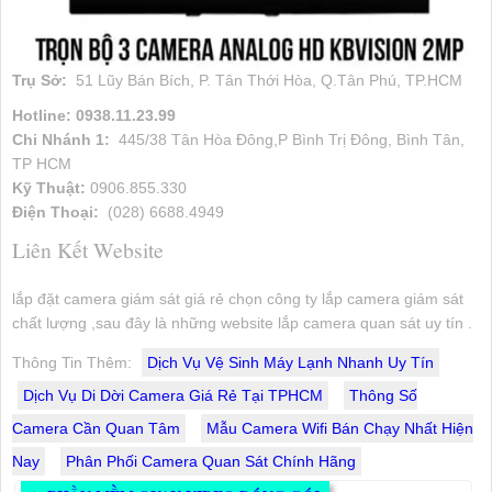
Trụ Sở:
51 Lũy Bán Bích, P. Tân Thới Hòa, Q.Tân Phú, TP.HCM
Hotline: 0938.11.23.99
Chi Nhánh 1:
445/38 Tân Hòa Đông,P Bình Trị Đông, Bình Tân,
TP HCM
Kỹ Thuật:
0906.855.330
Điện Thoại:
(028) 6688.4949
Liên Kết Website
lắp đặt camera giám sát giá rẻ chọn công ty lắp camera giám sát
chất lượng ,sau đây là những website lắp camera quan sát uy tín .
Thông Tin Thêm:
Dịch Vụ Vệ Sinh Máy Lạnh Nhanh Uy Tín
Dịch Vụ Di Dời Camera Giá Rẻ Tại TPHCM
Thông Số
Camera Cần Quan Tâm
Mẫu Camera Wifi Bán Chạy Nhất Hiện
Nay
Phân Phối Camera Quan Sát Chính Hãng