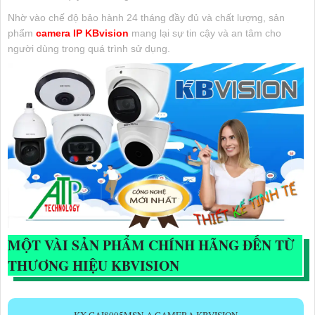
Nhờ vào chế độ bảo hành 24 tháng đầy đủ và chất lượng, sản
phẩm
camera IP KBvision
mang lại sự tin cậy và an tâm cho
người dùng trong quá trình sử dụng.
MỘT VÀI SẢN PHẨM CHÍNH HÃNG ĐẾN TỪ
THƯƠNG HIỆU KBVISION
KX-CAI8005MSN-A CAMERA KBVISION