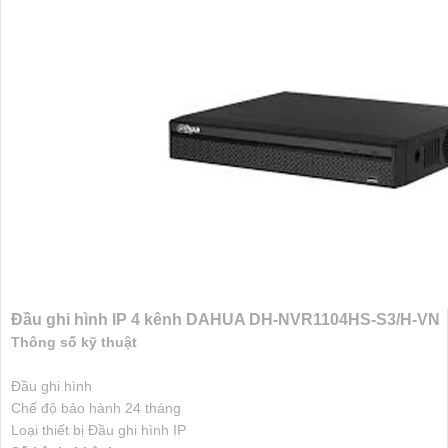
Đầu ghi hình IP 4 kênh DAHUA DH-NVR1104HS-S3/H-VN
Thông số kỹ thuật
Đầu ghi hình
Chế độ bảo hành
24 tháng
Loại thiết bị
Đầu ghi hình IP