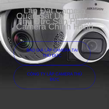
Lắp Đặt Camera
Quan Sát Uy Tín Tại
Thủ Đức Sản Phẩm
Camera Chính Hãng
BÁO GIÁ LẮP CAMERA TẠI
THỦ ĐỨC
CÔNG TY LẮP CAMERA THỦ
ĐỨC