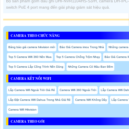
Bộ sản phẩm gồm đầu ghi DHI-NVR1104HS-S3/H, camera DH-IPC
switch PoE 4 port mang đến giải pháp giám sát hiệu quả.
CAMERA THEO CHỨC NĂNG
Bảng báo giá camera hikvision mới
Báo Giá Camera imou Trong Nhà
Những camera q
Top 5 Camera Wifi 360 Nên Mua
Top 5 Camera Chống Trộm Nhạy
Báo Giá Camera I
Top 5 Camera Lắp Công Trình Nên Dùng
Những Camera Có Màu Ban Đêm
CAMERA KẾT NỐI WIFI
Lắp Camera Wifi Ngoài Trời Giá Rẻ
Camera Wifi 360 Ngoài Trời
Lắp Camera Wifi Dah
Lắp Đặt Camera Wifi Dahua Trong Nhà Giá Rẻ
Camera Wifi Không Dây
Lắp Camera 
Camera Wifi Hikvision
CAMERA THEO GÓI