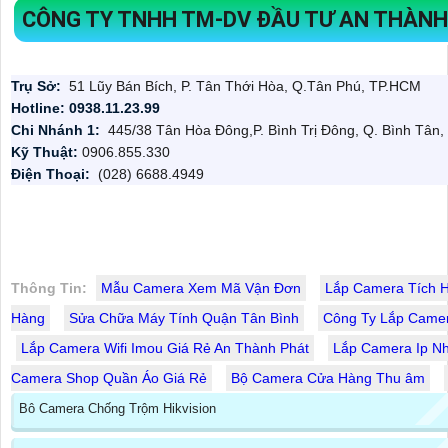
CÔNG TY TNHH TM-DV ĐẦU TƯ AN THÀN
Trụ Sở:
51 Lũy Bán Bích, P. Tân Thới Hòa, Q.Tân Phú, TP.HCM
Hotline: 0938.11.23.99
Chi Nhánh 1:
445/38 Tân Hòa Đông,P. Bình Trị Đông, Q. Bình Tân
Kỹ Thuật:
0906.855.330
Điện Thoại:
(028) 6688.4949
Thông Tin:
Mẫu Camera Xem Mã Vận Đơn
Lắp Camera Tích 
Hàng
Sửa Chữa Máy Tính Quận Tân Bình
Công Ty Lắp Camer
Lắp Camera Wifi Imou Giá Rẻ An Thành Phát
Lắp Camera Ip N
Camera Shop Quần Áo Giá Rẻ
Bộ Camera Cửa Hàng Thu âm
Bô Camera Chống Trộm Hikvision