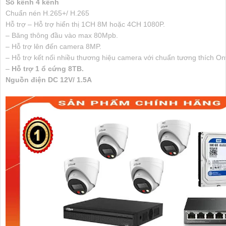
Số kênh
4 kênh
Chuẩn nén
H.265+/ H.265
Hỗ trợ
– Hỗ trợ hiển thị 1CH 8M hoặc 4CH 1080P.
– Băng thông đầu vào max 80Mpb.
– Hỗ trợ lên đến camera 8MP.
– Hỗ trợ kết nối nhiều thương hiệu camera với chuẩn tương thích Onv
–
Hỗ trợ 1 ổ cứng 8TB.
Nguồn điện
DC 12V/ 1.5A