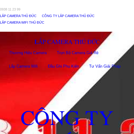
0938 11 23 99
LẮP CAMERA THỦ ĐỨC
CÔNG TY LẮP CAMERA THỦ ĐỨC
LẮP CAMERA WIFI THỦ ĐỨC
LẮP CAMERA THỦ ĐỨC
Thương Hiệu Camera
Trọn Bộ Camera Giá Rẻ
Lắp Camera Wifi
Đầu Ghi Phụ Kiên
Tư Vấn Giải Pháp
CÔNG TY