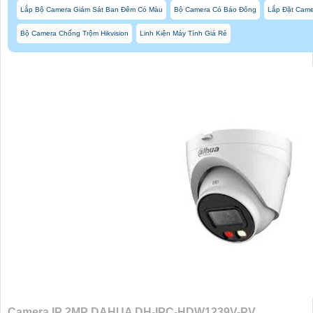
Lắp Bộ Camera Giám Sát Ban Đêm Có Màu
Bộ Camera Có Báo Đông
Lắp Đặt Camer
Bộ Camera Chống Trộm Hikvision
Linh Kiện Máy Tính Giá Rẻ
Camera IP 2MP DAHUA DH-IPC-HDW1239V-PV