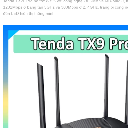
Tenda TX2L Pro hỗ trợ Wifi 6 với công nghệ OFDMA và MU-MIMO, man
1201Mbps ở băng tần 5GHz và 300Mbps ở 2. 4GHz, trang bị công ngh
đèn LED hiển thị thông minh