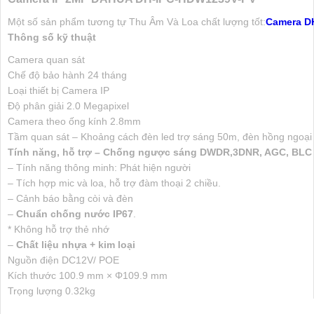
Một số sản phẩm tương tự Thu Âm Và Loa chất lượng tốt:
Camera DH
Thông số kỹ thuật
Camera quan sát
Chế độ bảo hành
24 tháng
Loại thiết bị
Camera IP
Độ phân giải
2.0 Megapixel
Camera theo ống kính
2.8mm
Tầm quan sát
– Khoảng cách đèn led trợ sáng 50m, đèn hồng ngoạ
Tính năng, hỗ trợ
– Chống ngược sáng DWDR,3DNR, AGC, BLC
– Tính năng thông minh: Phát hiện người
– Tích hợp mic và loa, hỗ trợ đàm thoại 2 chiều.
– Cảnh báo bằng còi và đèn
–
Chuẩn chống nước IP67
.
* Không hỗ trợ thẻ nhớ
–
Chất liệu nhựa + kim loại
Nguồn điện
DC12V/ POE
Kích thước
100.9 mm × Φ109.9 mm
Trọng lượng
0.32kg