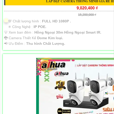
LẮP ĐẶT CAMERA THÔNG MINH GIÁ RẺ HI
9,020,400 ₫
15,200,000 ₫
💯 Chất lượng hình :
FULL HD 1080P .
✳️ Công Nghệ :
IP POE.
💡 Xem ban đêm :
Hồng Ngoại 30m Hồng Ngoại Smart IR.
🐉️ Camera Thiết Kế
Dome Kim loại.
️📢 Ưu Điểm :
Thu hình Chất Lượng.