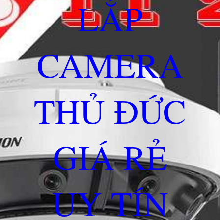
LẮP
CAMERA
THỦ ĐỨC
GIÁ RẺ
UY TÍN