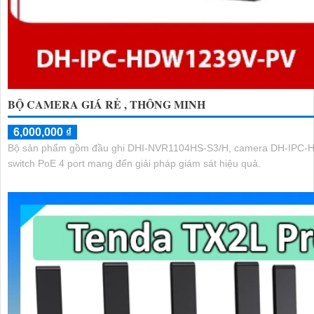
BỘ CAMERA GIÁ RẺ , THÔNG MINH
6,000,000 ₫
Bộ sản phẩm gồm đầu ghi DHI-NVR1104HS-S3/H, camera DH-IPC-
switch PoE 4 port mang đến giải pháp giám sát hiệu quả.