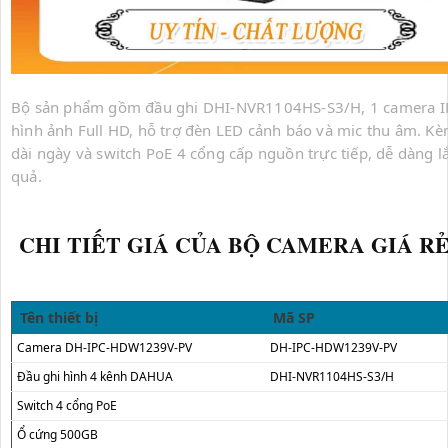
Bộ sản phẩm gồm đầu ghi DHI-NVR1104HS-S3/H, 1 camera 
hình ảnh Full HD, hỗ trợ đèn LED cảnh báo và mic thu âm. Kè
dài ngày và switch PoE 4 cổng cấp nguồn trực tiếp, dễ dàng lắ
quả.
CHI TIẾT GIÁ CỦA BỘ CAMERA GIÁ R
Tên thiết bị
Mã SP
Camera DH-IPC-HDW1239V-PV
DH-IPC-HDW1239V-PV
Đầu ghi hình 4 kênh DAHUA
DHI-NVR1104HS-S3/H
Switch 4 cổng PoE
Ổ cứng 500GB