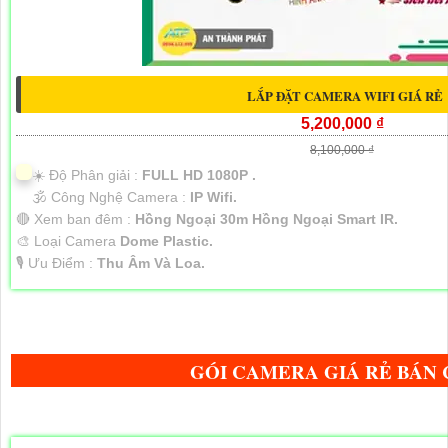
LẮP ĐẶT CAMERA WIFI GIÁ RẺ
5,200,000 ₫
8,100,000 ₫
☀️ Độ Phân giải :
FULL HD 1080P .
🕉️ Công Nghệ Camera :
IP Wifi.
🔴 Xem ban đêm :
Hồng Ngoại 30m Hồng Ngoại Smart IR.
🎨 Loại Camera
Dome Plastic.
️🎙 Ưu Điểm :
Thu Âm Và Loa.
GÓI CAMERA GIÁ RẺ BÁN