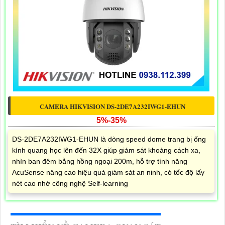
CAMERA HIKVISION DS-2DE7A232IWG1-EHUN
5%-35%
DS-2DE7A232IWG1-EHUN là dòng speed dome trang bị ống
kính quang học lên đến 32X giúp giám sát khoảng cách xa,
nhìn ban đêm bằng hồng ngoại 200m, hỗ trợ tính năng
AcuSense nâng cao hiệu quả giám sát an ninh, có tốc độ lấy
nét cao nhờ công nghệ Self-learning