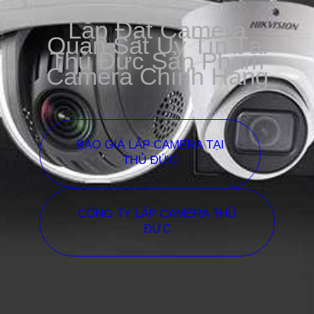
Lắp Đặt Camera
Quan Sát Uy Tín Tại
Thủ Đức Sản Phẩm
Camera Chính Hãng
BÁO GIÁ LẮP CAMERA TẠI
THỦ ĐỨC
CÔNG TY LẮP CAMERA THỦ
ĐỨC