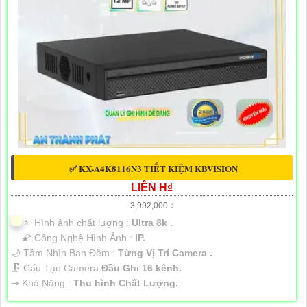
✅ KX-A4K8116N3 TIẾT KIỆM KBVISION
LIÊN H₫
3,992,000 ₫
🔅 Hình ảnh chất lượng :
Ultra 8k .
🌠 Công Nghệ Hình Ảnh :
IP.
🌙 Tầm Nhìn Ban Đêm :
Từng Vị Trí Camera .
🗜️ Cấu Tạo Camera
Đầu Ghi 16 kênh.
️⇝ Khả Năng :
Thu hình Chất Lượng.