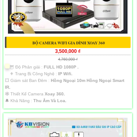
BỘ CAMERA WIFI GIA ĐÌNH XOAY 360
3,500,000 ₫
4,760,000 ₫
🦉 Độ Phân giải :
FULL HD 1080P .
⚜️ Trang Bị Công Nghệ :
IP Wifi.
💥 Giám sát Ban Đêm :
Hồng Ngoại 10m Hồng Ngoại Smart
IR.
🕸️ Thiết Kế Camera
Xoay 360.
️🔔 Khả Năng :
Thu Âm Và Loa.