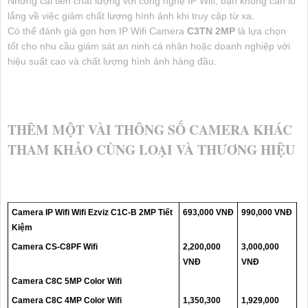
Những cải tiến chất lượng với công nghệ IP Wifi, bạn không cần lo
lắng về việc giảm chất lượng hình ảnh khi truy cập từ xa.
Có thể đánh giá gọn hơn IP Wifi Camera
C3TN 2MP
là lựa chọn
tốt cho nhu cầu giám sát an ninh cá nhân hoặc doanh nghiệp với
hiệu suất cao và chất lượng hình ảnh hàng đầu.
THÊM MỘT VÀI THÔNG SỐ CAMERA KHÁC
THAM KHẢO CÙNG LOẠI VÀ THƯƠNG HIỆU
Camera IP Wifi Wifi Ezviz C1C-B 2MP Tiết
693,000 VNĐ
990,000 VNĐ
Kiệm
Camera CS-C8PF Wifi
2,200,000
3,000,000
VNĐ
VNĐ
Camera C8C 5MP Color Wifi
Camera C8C 4MP Color Wifi
1,350,300
1,929,000