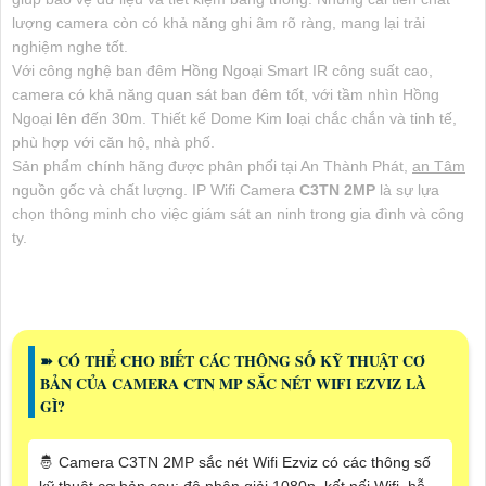
lượng camera còn có khả năng ghi âm rõ ràng, mang lại trải
nghiệm nghe tốt.
Với công nghệ ban đêm Hồng Ngoại Smart IR công suất cao,
camera có khả năng quan sát ban đêm tốt, với tầm nhìn Hồng
Ngoại lên đến 30m. Thiết kế Dome Kim loại chắc chắn và tinh tế,
phù hợp với căn hộ, nhà phố.
Sản phẩm chính hãng được phân phối tại An Thành Phát,
an Tâm
nguồn gốc và chất lượng. IP Wifi Camera
C3TN 2MP
là sự lựa
chọn thông minh cho việc giám sát an ninh trong gia đình và công
ty.
➽ CÓ THỂ CHO BIẾT CÁC THÔNG SỐ KỸ THUẬT CƠ
BẢN CỦA CAMERA CTN MP SẮC NÉT WIFI EZVIZ LÀ
GÌ?
🤴 Camera C3TN 2MP sắc nét Wifi Ezviz có các thông số