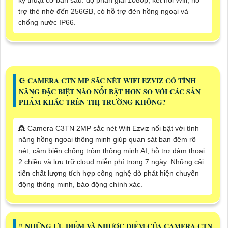
kỹ thuật cơ bản sau: độ phân giải 1080p, kết nối Wifi, hỗ
trợ thẻ nhớ đến 256GB, có hỗ trợ đèn hồng ngoại và
chống nước IP66.
☪ CAMERA CTN MP SẮC NÉT WIFI EZVIZ CÓ TÍNH
NĂNG ĐẶC BIỆT NÀO NỔI BẬT HƠN SO VỚI CÁC SẢN
PHẨM KHÁC TRÊN THỊ TRƯỜNG KHÔNG?
👸 Camera C3TN 2MP sắc nét Wifi Ezviz nổi bật với tính
năng hồng ngoại thông minh giúp quan sát ban đêm rõ
nét, cảm biến chống trộm thông minh AI, hỗ trợ đàm thoại
2 chiều và lưu trữ cloud miễn phí trong 7 ngày. Những cải
tiến chất lượng tích hợp công nghệ dò phát hiện chuyển
động thông minh, báo động chính xác.
‼️ NHỮNG ƯU ĐIỂM VÀ NHƯỢC ĐIỂM CỦA CAMERA CTN