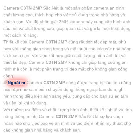
Camera
C3TN 2MP
Sắc Nét là một sản phẩm camera an ninh
chất lượng cao, thích hợp cho việc sử dụng trong nhà hàng và
khách sạn. Với độ phân giải 2MP, camera này cung cấp hình ảnh
sắc nét và chất lượng cao, giúp quan sát và ghi lại mọi hoạt động
một cách rõ ràng.
Thiết kế của Camera
C3TN 2MP
cũng rất tinh tế, đẹp mắt, phù
hợp với không gian sang trọng và mỹ thuật cao của các nhà hàng
và khách sạn. Với việc kết hợp giữa chất lượng hình ảnh tốt và
thiết kế đẹp, Camera
C3TN 2MP
không chỉ giúp tăng cường an
ninh mà còn là một phần trang trí đẹp mắt cho không gian công
cộng.
🌈
Ngoài ra
Camera
C3TN 2MP
cũng được trang bị các tính năng
hiện đại như cảm biến chuyển động, hồng ngoại ban đêm, ghi
hình trong điều kiện ánh sáng yếu, cung cấp cho bạn sự an tâm
và tiện lợi khi sử dụng.
Với những ưu điểm về chất lượng hình ảnh, thiết kế tinh tế và tính
năng thông minh, Camera
C3TN 2MP
Sắc Nét là sự lựa chọn
hoàn hảo cho việc bảo vệ an ninh và tạo điểm nhấn mỹ thuật cho
các không gian nhà hàng và khách sạn.