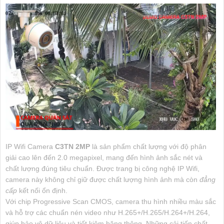
IP Wifi Camera
C3TN 2MP
là sản phẩm chất lượng với độ phân
giải cao lên đến 2.0 megapixel, mang đến hình ảnh sắc nét và
chất lượng đúng tiêu chuẩn. Được trang bị công nghệ IP Wifi,
camera này không chỉ giữ được chất lượng hình ảnh mà còn
đẳng
cấp
kết nối ổn định.
Với chip Progressive Scan CMOS, camera thu hình nhiều màu sắc
và hỗ trợ các chuẩn nén video như H.265+/H.265/H.264+/H.264,
giúp bảo vệ dữ liệu và tiết kiệm băng thông. Những cải tiến chất