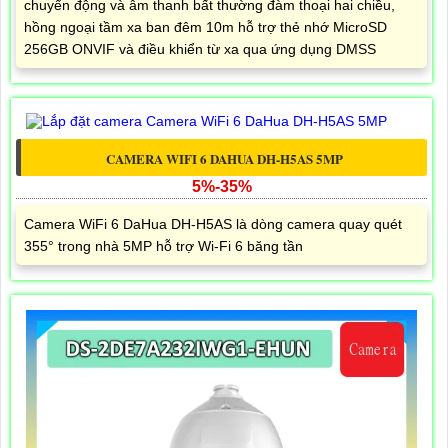
chuyển động và âm thanh bất thường đàm thoại hai chiều,
hồng ngoại tầm xa ban đêm 10m hỗ trợ thẻ nhớ MicroSD
256GB ONVIF và điều khiển từ xa qua ứng dụng DMSS
CAMERA WIFI 6 DAHUA DH-H5AS 5MP
5%-35%
Camera WiFi 6 DaHua DH-H5AS là dòng camera quay quét
355° trong nhà 5MP hỗ trợ Wi-Fi 6 băng tần