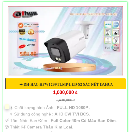
➠ DH-HAC-HFW1239TLMP-LED-S2 SẮC NÉT DAHUA
1,000,000 ₫
1,430,000 ₫
☀️ Chất lượng hình Ảnh :
FULL HD 1080P .
✳️ Sử dụng công nghệ :
AHD CVI TVI BCS.
💡 Tầm Nhìn Ban Đêm :
Full Color 40m Có Màu Ban Đêm.
🎲 Thiết Kế Camera
Thân Kim Loại.