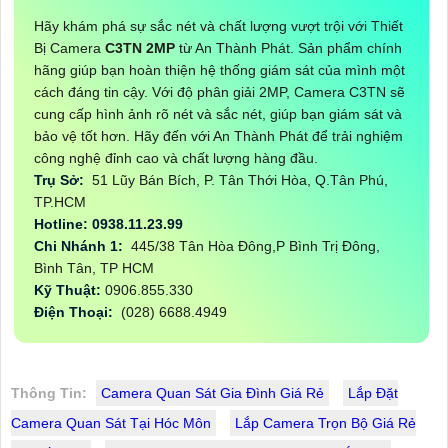
Hãy khám phá sự sắc nét và chất lượng vượt trội với Thiết
Bị Camera
C3TN 2MP
từ An Thành Phát. Sản phẩm chính
hãng giúp bạn hoàn thiện hệ thống giám sát của mình một
cách đáng tin cậy. Với độ phân giải 2MP, Camera C3TN sẽ
cung cấp hình ảnh rõ nét và sắc nét, giúp bạn giám sát và
bảo vệ tốt hơn. Hãy đến với An Thành Phát để trải nghiệm
công nghệ đỉnh cao và chất lượng hàng đầu.
Trụ Sở:
51 Lũy Bán Bích, P. Tân Thới Hòa, Q.Tân Phú,
TP.HCM
Hotline: 0938.11.23.99
Chi Nhánh 1:
445/38 Tân Hòa Đông,P Bình Trị Đông,
Bình Tân, TP HCM
Kỹ Thuật:
0906.855.330
Điện Thoại:
(028) 6688.4949
Thông Tin:
Camera Quan Sát Gia Đình Giá Rẻ
Lắp Đặt
Camera Quan Sát Tại Hóc Môn
Lắp Camera Trọn Bộ Giá Rẻ