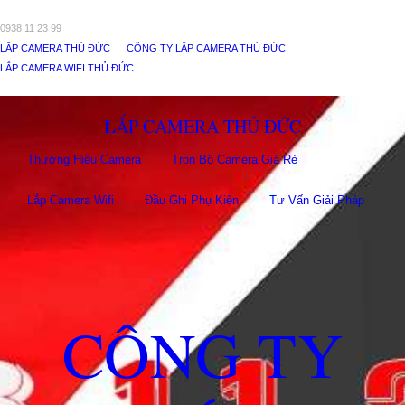
0938 11 23 99
LẮP CAMERA THỦ ĐỨC
CÔNG TY LẮP CAMERA THỦ ĐỨC
LẮP CAMERA WIFI THỦ ĐỨC
LẮP CAMERA THỦ ĐỨC
Thương Hiệu Camera
Trọn Bộ Camera Giá Rẻ
Lắp Camera Wifi
Đầu Ghi Phụ Kiên
Tư Vấn Giải Pháp
CÔNG TY