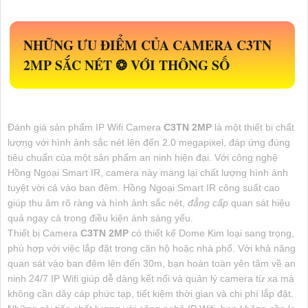
NHỮNG ƯU ĐIỂM CỦA CAMERA
C3TN
2MP
SẮC NÉT ❂ VỚI THÔNG SỐ
Đánh giá sản phẩm IP Wifi Camera
C3TN 2MP
là một thiết bị chất
lượng với hình ảnh sắc nét lên đến 2.0 megapixel, đáp ứng đúng
tiêu chuẩn của một sản phẩm an ninh hiện đại. Với công nghệ
Hồng Ngoại Smart IR, camera này mang lại chất lượng hình ảnh
tuyệt vời cả vào ban đêm. Hồng Ngoại Smart IR công suất cao
giúp thu âm rõ ràng và hình ảnh sắc nét,
đẳng cấp
quan sát hiệu
quả ngay cả trong điều kiện ánh sáng yếu.
Thiết bị Camera
C3TN 2MP
có thiết kế Dome Kim loại sang trọng,
phù hợp với việc lắp đặt trong căn hộ hoặc nhà phố. Với khả năng
quan sát vào ban đêm lên đến 30m, bạn hoàn toàn yên tâm về an
ninh 24/7 IP Wifi giúp dễ dàng kết nối và quản lý camera từ xa mà
không cần dây cáp phức tạp, tiết kiệm thời gian và chi phí lắp đặt.