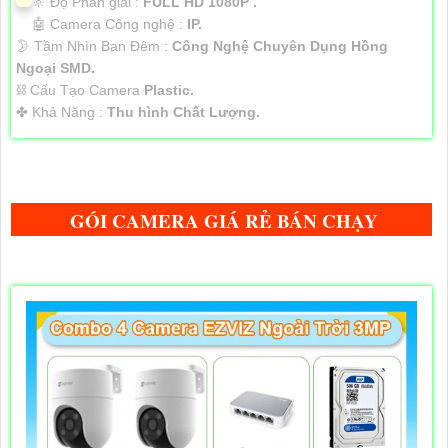
🔆 Độ Phân giải :
FULL HD 1080P .
🤖️ Camera Công nghệ :
IP.
🌛 Tầm Nhìn Ban Đêm :
Công Nghệ Chuyên Dụng Hồng
Ngoại SMD.
⛓ Cấu Tạo Camera
Plastic.
️✤ Khả Năng :
Thu hình Chất Lượng.
GÓI CAMERA GIÁ RẺ BÁN CHẠY