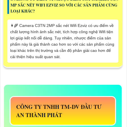
MP SẮC NÉT WIFI EZVIZ SO VỚI CÁC SẢN PHẨM CÙNG
LOẠI KHÁC?
👩‍🌾 Camera C3TN 2MP sắc nét Wifi Ezviz có ưu điểm về
chất lượng hình ảnh sắc nét, tích hợp công nghệ Wifi tiện
lợi giúp kết nối dễ dàng. Tuy nhiên, nhược điểm của sản
phẩm này là giá thành cao hơn so với các sản phẩm cùng
loại khác trên thị trường và cần độ phân giải cao hơn để
cải thiện hiệu suất quan sát.
CÔNG TY TNHH TM-DV ĐẦU TƯ
AN THÀNH PHÁT