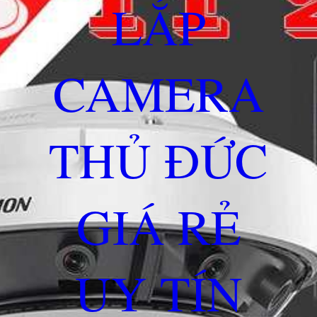
LẮP
CAMERA
THỦ ĐỨC
GIÁ RẺ
UY TÍN