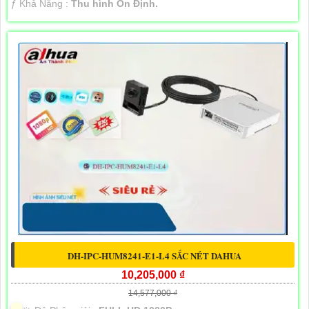
️ƒ Khả Năng :
Thu hình Ổn Định.
DH-IPC-HUM8241-E1-L4 SẮC NÉT DAHUA
10,205,000 ₫
14,577,000 ₫