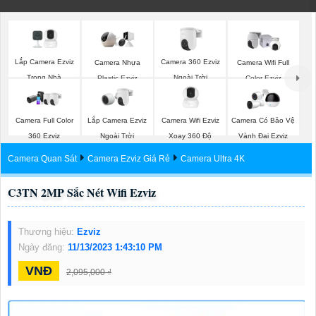
Lắp Camera Ezviz
Camera 360 Ezviz
Camera Nhựa
Camera Wifi Full
Trong Nhà
Ngoài Trời
Plastic Ezviz
Color Ezviz
Lắp Camera Ezviz
Camera Wifi Ezviz
Camera Full Color
Camera Có Bảo Vệ
Ngoài Trời
Xoay 360 Độ
360 Ezviz
Vành Đai Ezviz
Camera Quan Sát
Camera Ezviz Giá Rẻ
Camera Ultra 4K
C3TN 2MP Sắc Nét Wifi Ezviz
Thương hiệu:
Ezviz
Ngày đăng:
11/13/2023 1:43:10 PM
VNĐ
2,095,000 ₫