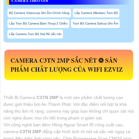
CAMERA THEO GÓI
Bộ Camera Visioncop Ghi Âm Chính hãng
Lắp Camera Hikvision Trọn Bộ
Lắp Trọn Bộ Camera Đàm Thoại 2 Chiều
Trọn Bộ Camera Dahua Ghi Âm
Lắp Camera Trọn Bộ Giá Rẻ sắc nét
CAMERA
C3TN 2MP
SẮC NÉT ❂ SẢN
PHẨM CHẤT LƯỢNG CỦA WIFI EZVIZ
Thiết Bị Camera
C3TN 2MP
là một sản phẩm chất lượng cao
được giới thiệu bởi An Thành Phát. Với đặc điểm nổi bật là khả
năng thu âm rõ ràng, camera này giúp bạn không chỉ quan sát mà
còn nghe được mọi chi tiết trong phạm vi giám sát.
Với công nghệ ban đêm Hồng Ngoại Smart IR công suất cao,
camera
C3TN 2MP
đẳng cấp
hình ảnh rõ nét và sắc nét ngay cả
trong điều kiện ánh sáng yếu. Chip Progressive Scan CMOS giúp