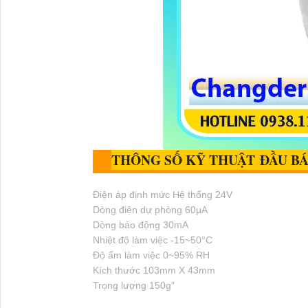
THÔNG SỐ KỸ THUẬT ĐẦU B
Điện áp định mức Hệ thống 24V
Dòng điện dự phòng 60μΑ
Dòng báo động 30mA
Nhiệt độ làm việc -15~50°C
Độ ẩm làm việc 0~95% RH
Kích thước 103mm X 43mm
Trọng lượng 150g"