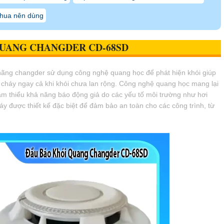
hua nên dùng
QUANG CHANGDER CD-68SD
hãng changder sử dụng công nghệ quang học để phát hiện khói giúp
a cháy ngay cả khi khói chưa lan rộng. Công nghệ quang học mang lại
ảm thiểu khả năng báo động giả do các yếu tố môi trường như hơi
áy được thiết kế đặc biệt để đảm bảo an toàn cho các công trình, từ