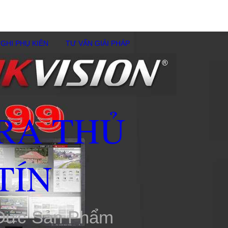
GHI PHỤ KIÊN
TƯ VẤN GIẢI PHÁP
RA THỦ
TÍN
 Đức Sản Phẩm