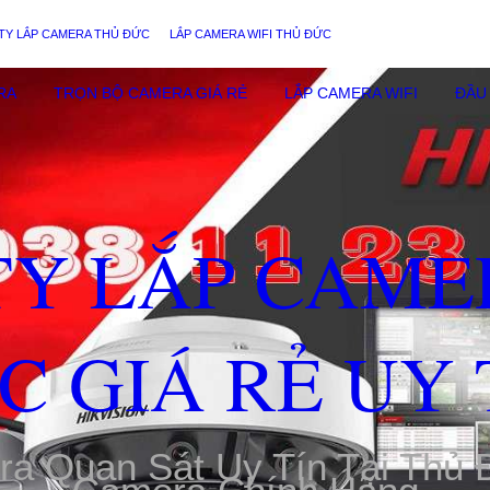
TY LẮP CAMERA THỦ ĐỨC
LẮP CAMERA WIFI THỦ ĐỨC
RA
TRỌN BỘ CAMERA GIÁ RẺ
LẮP CAMERA WIFI
ĐẦU 
TY LẮP CAME
C GIÁ RẺ UY 
ra Quan Sát Uy Tín Tại Thủ