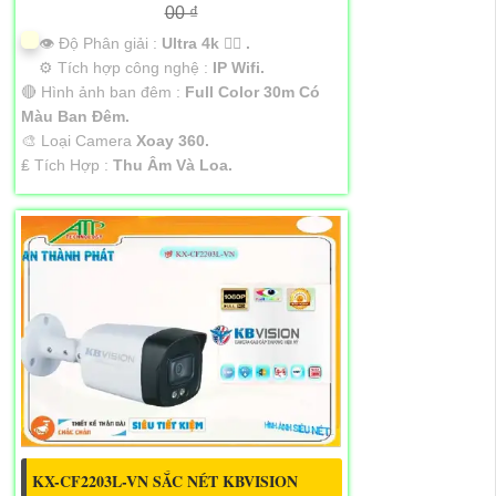
00 ₫
👁 Độ Phân giải :
Ultra 4k 👍🏾 .
⚙ Tích hợp công nghệ :
IP Wifi.
🔴 Hình ảnh ban đêm :
Full Color 30m Có
Màu Ban Ðêm.
🎨 Loại Camera
Xoay 360.
️₤ Tích Hợp :
Thu Âm Và Loa.
KX-CF2203L-VN SẮC NÉT KBVISION