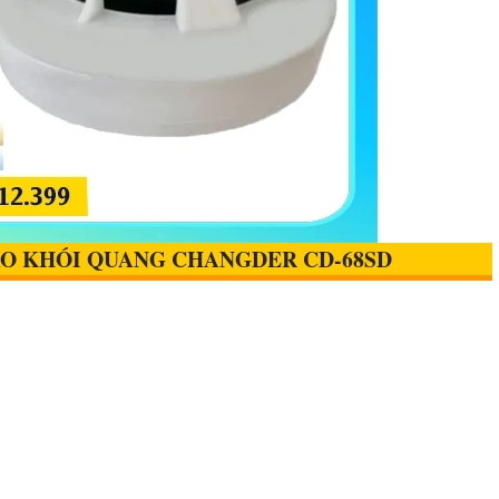
ÁO KHÓI QUANG CHANGDER CD-68SD