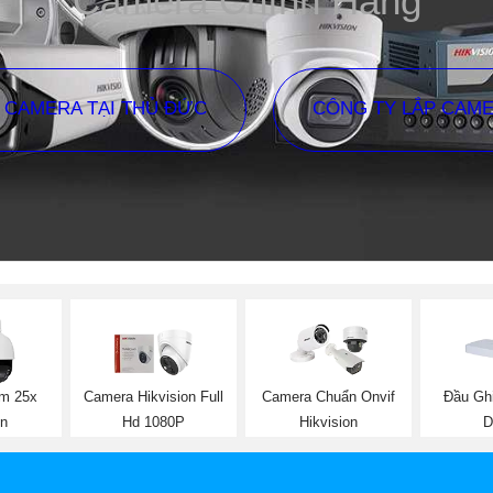
Camera Chính Hãng
P CAMERA TẠI THỦ ĐỨC
CÔNG TY LẮP CAM
m 25x
Camera Hikvision Full
Camera Chuẩn Onvif
Đầu Gh
on
Hd 1080P
Hikvision
D