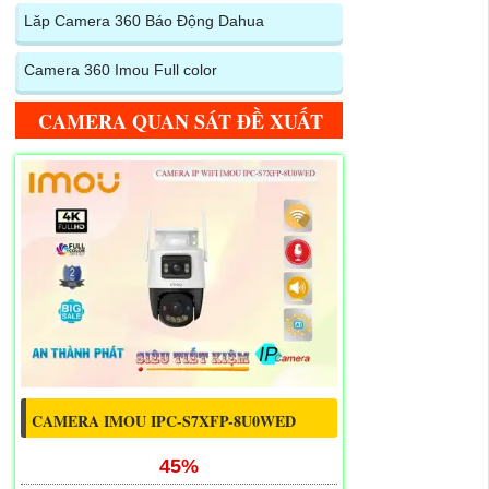
Lăp Camera 360 Báo Động Dahua
Camera 360 Imou Full color
CAMERA QUAN SÁT ĐỀ XUẤT
CAMERA IMOU IPC-S7XFP-8U0WED
45%