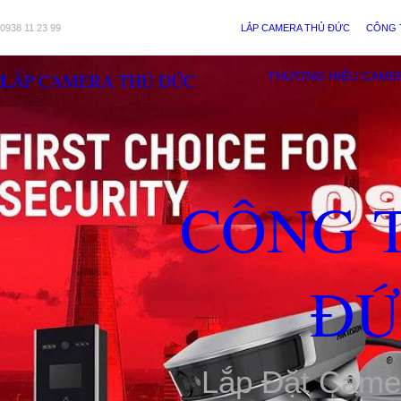
0938 11 23 99
LẮP CAMERA THỦ ĐỨC
CÔNG 
LẮP CAMERA THỦ ĐỨC
THƯƠNG HIỆU CAME
CÔNG 
ĐỨ
Lắp Đặt Came