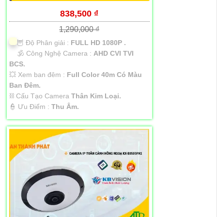
838,500 ₫
1,290,000 ₫
🦉 Độ Phân giải :
FULL HD 1080P .
🕉️ Công Nghệ Camera :
AHD CVI TVI
BCS.
💥 Xem ban đêm :
Full Color 40m Có Màu
Ban Đêm.
⛓ Cấu Tạo Camera
Thân Kim Loại.
️👮 Ưu Điểm :
Thu Âm.