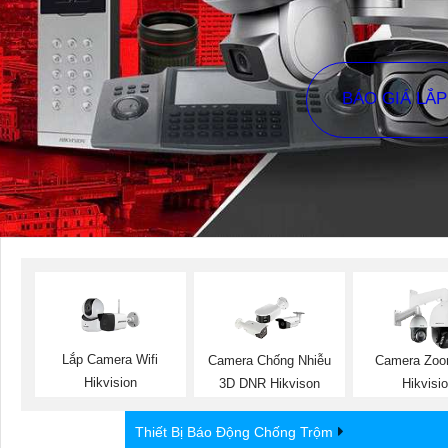
BÁO GIÁ LẮ
Lắp Camera Wifi
Camera Chống Nhiễu
Camera Zoo
Hikvision
3D DNR Hikvison
Hikvisi
Thiết Bị Báo Động Chống Trộm