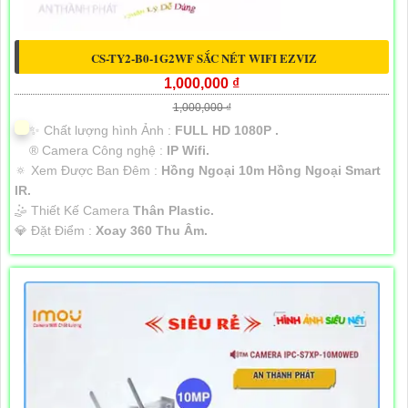
CS-TY2-B0-1G2WF SẮC NÉT WIFI EZVIZ
1,000,000 ₫
1,000,000 ₫
✨ Chất lượng hình Ảnh :
FULL HD 1080P .
®️ Camera Công nghệ :
IP Wifi.
🔅 Xem Được Ban Đêm :
Hồng Ngoại 10m Hồng Ngoại Smart
IR.
🤹 Thiết Kế Camera
Thân Plastic.
️💎 Đặt Điểm :
Xoay 360 Thu Âm.