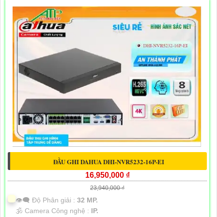
ĐẦU GHI DAHUA DHI-NVR5232-16P-EI
16,950,000 ₫
23,940,000 ₫
👁️‍🗨 Độ Phân giải :
32 MP.
🕉️ Camera Công nghệ :
IP.