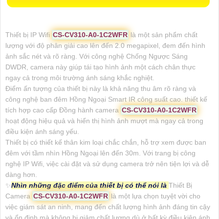
Thiết bị IP Wifi
CS-CV310-A0-1C2WFR
là một sản phẩm chất
lượng với độ phân giải cao lên đến 2.0 megapixel, đem đến hình
ảnh sắc nét và rõ ràng. Với công nghệ Chống Ngược Sáng
DWDR, camera này giúp tái tạo hình ảnh một cách chân thực
ngay cả trong môi trường ánh sáng khắc nghiệt.
Điểm ấn tượng của thiết bị này là khả năng thu âm rõ ràng và
công nghệ ban đêm Hồng Ngoại Smart IR công suất cao. thiết kế
tích hợp cao cấp Đồng hành camera
CS-CV310-A0-1C2WFR
hoạt động hiệu quả và hiển thị hình ảnh mượt mà ngay cả trong
điều kiện ánh sáng yếu.
Thiết bị có thiết kế thân kim loại chắc chắn, hỗ trợ xem được ban
đêm với tầm nhìn Hồng Ngoại lên đến 30m. Với trang bị công
nghệ IP Wifi, việc cài đặt và sử dụng camera trở nên tiện lợi và dễ
dàng hơn.
✨
Nhìn những đặc điểm của thiết bị có thể nói là
Thiết Bị
Camera
CS-CV310-A0-1C2WFR
là một lựa chọn tuyệt vời cho
việc giám sát an ninh, mang đến chất lượng hình ảnh đáng tin cậy
và ổn định mà không bị giảm chất lượng dù ở bất kỳ điều kiện ánh