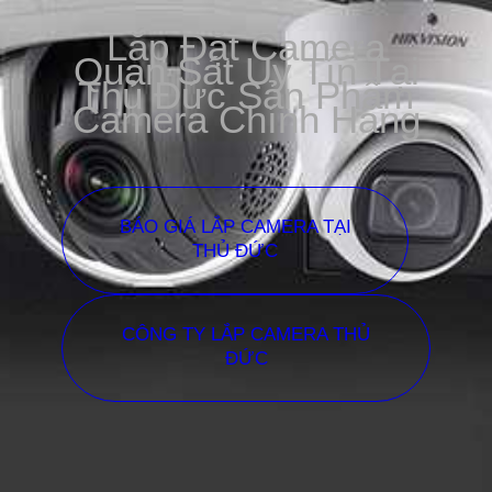
Lắp Đặt Camera
Quan Sát Uy Tín Tại
Thủ Đức Sản Phẩm
Camera Chính Hãng
BÁO GIÁ LẮP CAMERA TẠI
THỦ ĐỨC
CÔNG TY LẮP CAMERA THỦ
ĐỨC