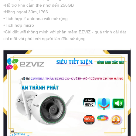
•Hỗ trợ khe cắm thẻ nhớ đến 256GB
•Hồng ngoại 30m, IP66
•Tích hợp 2 antenna wifi mở rộng
•Tích hợp micrô
•Cài đặt wifi thông minh với phần mềm EZVIZ - quá trình cài đặt
chỉ mất vài phút với người lần đầu sử dụng