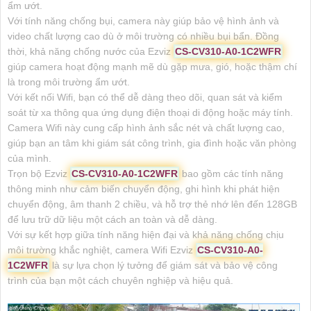
ẩm ướt.
Với tính năng chống bụi, camera này giúp bảo vệ hình ảnh và
video chất lượng cao dù ở môi trường có nhiều bụi bẩn. Đồng
thời, khả năng chống nước của Ezviz
CS-CV310-A0-1C2WFR
giúp camera hoạt động mạnh mẽ dù gặp mưa, gió, hoặc thậm chí
là trong môi trường ẩm ướt.
Với kết nối Wifi, bạn có thể dễ dàng theo dõi, quan sát và kiểm
soát từ xa thông qua ứng dụng điện thoại di động hoặc máy tính.
Camera Wifi này cung cấp hình ảnh sắc nét và chất lượng cao,
giúp bạn an tâm khi giám sát công trình, gia đình hoặc văn phòng
của mình.
Trọn bộ Ezviz
CS-CV310-A0-1C2WFR
bao gồm các tính năng
thông minh như cảm biến chuyển động, ghi hình khi phát hiện
chuyển động, âm thanh 2 chiều, và hỗ trợ thẻ nhớ lên đến 128GB
để lưu trữ dữ liệu một cách an toàn và dễ dàng.
Với sự kết hợp giữa tính năng hiện đại và khả năng chống chịu
môi trường khắc nghiệt, camera Wifi Ezviz
CS-CV310-A0-
1C2WFR
là sự lựa chọn lý tưởng để giám sát và bảo vệ công
trình của bạn một cách chuyên nghiệp và hiệu quả.