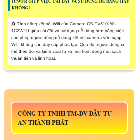
1CWFR GIÚP VIỆC CÀI ĐẶT VÀ SỬ DỤNG DỄ DÀNG HAY
KHÔNG?
👸 Tính năng kết nối Wifi của Camera CS-CV310-A0-
1C2WFR giúp cài đặt và sử dụng dễ dàng hơn bằng việc
cho phép người dùng dễ dàng kết nối camera với mạng
Wifi, không cần dây cáp phức tạp. Qua đó, người dùng có
thể theo dõi và kiểm soát từ xa mọi hoạt động một cách
thuận tiện và linh hoạt.
CÔNG TY TNHH TM-DV ĐẦU TƯ
AN THÀNH PHÁT