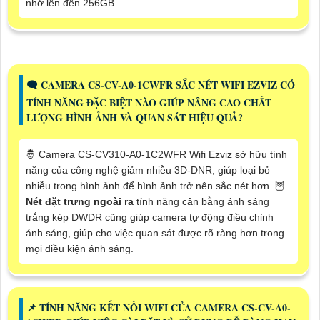
nhớ lên đến 256GB.
🗨️ CAMERA CS-CV-A0-1CWFR SẮC NÉT WIFI EZVIZ CÓ
TÍNH NĂNG ĐẶC BIỆT NÀO GIÚP NÂNG CAO CHẤT
LƯỢNG HÌNH ẢNH VÀ QUAN SÁT HIỆU QUẢ?
🤴 Camera CS-CV310-A0-1C2WFR Wifi Ezviz sở hữu tính
năng của công nghệ giảm nhiễu 3D-DNR, giúp loại bỏ
nhiễu trong hình ảnh để hình ảnh trở nên sắc nét hơn. 🦉
Nét đặt trưng ngoài ra
tính năng cân bằng ánh sáng
trắng kép DWDR cũng giúp camera tự động điều chỉnh
ánh sáng, giúp cho việc quan sát được rõ ràng hơn trong
mọi điều kiện ánh sáng.
📌 TÍNH NĂNG KẾT NỐI WIFI CỦA CAMERA CS-CV-A0-