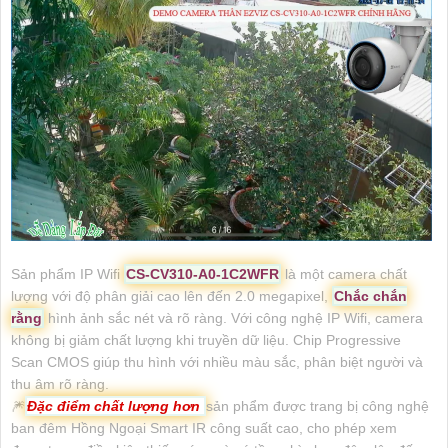
Sản phẩm IP Wifi
CS-CV310-A0-1C2WFR
là một camera chất
lượng với độ phân giải cao lên đến 2.0 megapixel,
Chắc chắn
rằng
hình ảnh sắc nét và rõ ràng. Với công nghệ IP Wifi, camera
không bị giảm chất lượng khi truyền dữ liệu. Chip Progressive
Scan CMOS giúp thu hình với nhiều màu sắc, phân biệt người và
thu âm rõ ràng.
🎆
Đặc điểm chất lượng hơn
sản phẩm được trang bị công nghệ
ban đêm Hồng Ngoại Smart IR công suất cao, cho phép xem