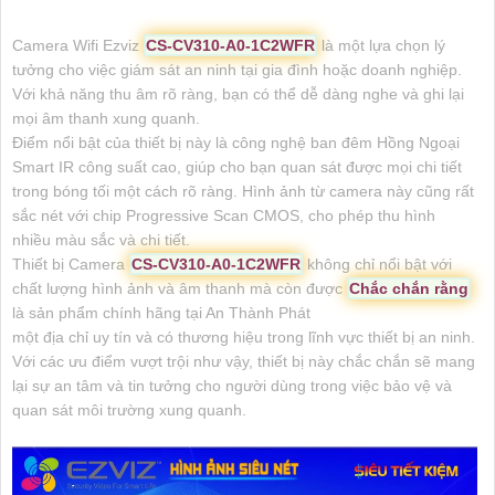
Camera Wifi Ezviz
CS-CV310-A0-1C2WFR
là một lựa chọn lý
tưởng cho việc giám sát an ninh tại gia đình hoặc doanh nghiệp.
Với khả năng thu âm rõ ràng, bạn có thể dễ dàng nghe và ghi lại
mọi âm thanh xung quanh.
Điểm nổi bật của thiết bị này là công nghệ ban đêm Hồng Ngoại
Smart IR công suất cao, giúp cho bạn quan sát được mọi chi tiết
trong bóng tối một cách rõ ràng. Hình ảnh từ camera này cũng rất
sắc nét với chip Progressive Scan CMOS, cho phép thu hình
nhiều màu sắc và chi tiết.
Thiết bị Camera
CS-CV310-A0-1C2WFR
không chỉ nổi bật với
chất lượng hình ảnh và âm thanh mà còn được
Chắc chắn rằng
là sản phẩm chính hãng tại An Thành Phát
một địa chỉ uy tín và có thương hiệu trong lĩnh vực thiết bị an ninh.
Với các ưu điểm vượt trội như vậy, thiết bị này chắc chắn sẽ mang
lại sự an tâm và tin tưởng cho người dùng trong việc bảo vệ và
quan sát môi trường xung quanh.