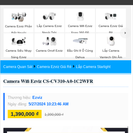
Lắp Camera Ezviz
Camera Wifi Ezviz
Camera Ezviz Giá
Camera Ezviz Phân
Ngoài Trời
Xoay 360 Độ
Rẻ
Biệt Người
Lắp Camera
Camera Siêu Nhạy
Camera Onvif Ezviz
Đầu Ghi 8 Ổ Cứng
Vantech Ghi Âm
Sáng Ezviz
Dahua
Camera Quan Sát
Camera Ezviz Giá Rẻ
Lắp Camera Starlight
Camera Wifi Ezviz CS-CV310-A0-1C2WFR
Thương hiệu:
Ezviz
Ngày đăng:
5/27/2024 10:23:46 AM
1,390,000 ₫
1,390,000 ₫