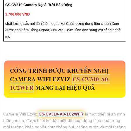
CS-CV310 Camera Ngoài Trời Báo Động
1,700,000 VNĐ
chất lượng sắc nét đến 2.0 megapixel Chất lượng đúng tiêu chuẩn Xem
được ban đêm Hồng Ngoại 30m Wifi Ezviz Hình ảnh sáng với công nghệ
mới
CÔNG TRÌNH ĐƯỢC KHUYẾN NGHỊ
CAMERA WIFI EZVIZ
CS-CV310-A0-
1C2WFR
MANG LẠI HIỆU QUẢ
Camera Wifi Ezviz
CS-CV310-A0-1C2WFR
là một thiết bị an ninh
thông minh, được thiết kế đặc biệt để hoạt động hiệu quả trong
môi trường khắc nghiệt như chống bụi, chống nước và môi trường