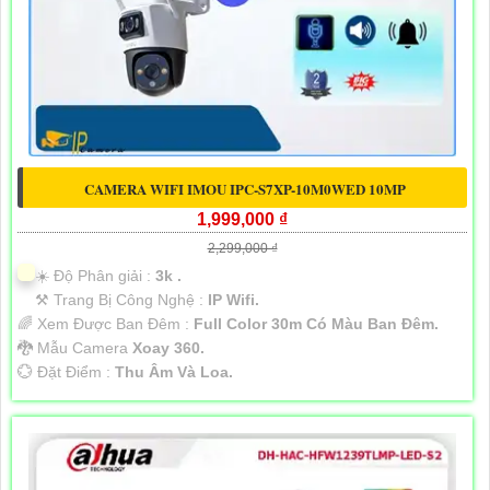
CAMERA WIFI IMOU IPC-S7XP-10M0WED 10MP
1,999,000 ₫
2,299,000 ₫
☀️ Độ Phân giải :
3k .
⚒ Trang Bị Công Nghệ :
IP Wifi.
🌈 Xem Được Ban Đêm :
Full Color 30m Có Màu Ban Ðêm.
🐉️ Mẫu Camera
Xoay 360.
️💮 Đặt Điểm :
Thu Âm Và Loa.