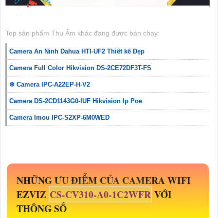
Top sản phẩm Thu Âm khác đang được bán chạy:
Camera An Ninh Dahua HTI-UF2 Thiết kế Đẹp
Camera Full Color Hikvision DS-2CE72DF3T-FS
❇ Camera IPC-A22EP-H-V2
Camera DS-2CD1143G0-IUF Hikvision Ip Poe
Camera Imou IPC-S2XP-6M0WED
NHỮNG ƯU ĐIỂM CỦA CAMERA WIFI
EZVIZ
CS-CV310-A0-1C2WFR
VỚI
THÔNG SỐ