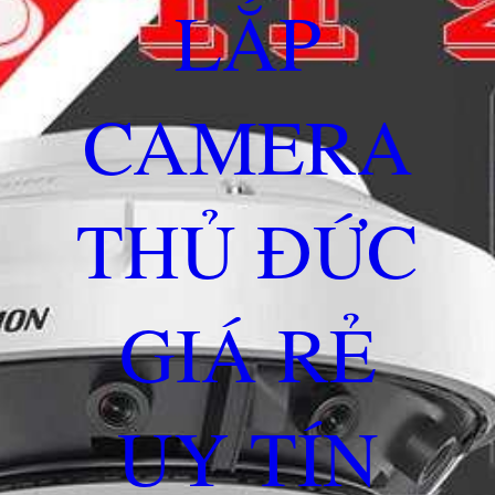
LẮP
CAMERA
THỦ ĐỨC
GIÁ RẺ
UY TÍN