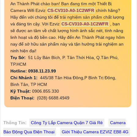
An Thành Phát chào bạn! Bạn đang tìm một Thiết Bị
Camera Wifi Ezviz
CS-CV310-A0-1C2WFR
chính hãng?
Hãy đến với chúng tôi để trải nghiệm sản phẩm chất lượng
và đáng tin cậy. Với Ezviz
CS-CV310-A0-1C2WFR
, bạn
sẽ được an tâm về chất lượng hình ảnh sắc nét, tính năng
linh hoạt và độ bền cao. Hãy đến An Thành Phát ngay hôm
nay để sở hữu sản phẩm này và tận hưởng trải nghiệm an
ninh hiện đại!
Trụ Sở:
51 Lũy Bán Bích, P. Tân Thới Hòa, Q.Tân Phú,
TP.HCM
Hotline: 0938.11.23.99
Chi Nhánh 1:
445/38 Tân Hòa Đông,P Bình Trị Đông,
Bình Tân, TP HCM
Kỹ Thuật:
0906.855.330
Điện Thoại:
(028) 6688.4949
Thông Tin:
Công Ty Lắp Camera Quận 7 Giá Rẻ
Camera
Báo Động Qua Điện Thoại
Giới Thiệu Camera EZVIZ EB8 4G