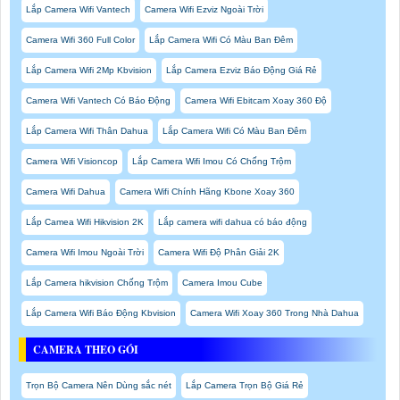
Lắp Camera Wifi Vantech
Camera Wifi Ezviz Ngoài Trời
Camera Wifi 360 Full Color
Lắp Camera Wifi Có Màu Ban Đêm
Lắp Camera Wifi 2Mp Kbvision
Lắp Camera Ezviz Báo Động Giá Rẻ
Camera Wifi Vantech Có Báo Động
Camera Wifi Ebitcam Xoay 360 Độ
Lắp Camera Wifi Thân Dahua
Lắp Camera Wifi Có Màu Ban Đêm
Camera Wifi Visioncop
Lắp Camera Wifi Imou Có Chống Trộm
Camera Wifi Dahua
Camera Wifi Chính Hãng Kbone Xoay 360
Lắp Camea Wifi Hikvision 2K
Lắp camera wifi dahua có báo động
Camera Wifi Imou Ngoài Trời
Camera Wifi Độ Phân Giải 2K
Lắp Camera hikvision Chống Trộm
Camera Imou Cube
Lắp Camera Wifi Báo Động Kbvision
Camera Wifi Xoay 360 Trong Nhà Dahua
CAMERA THEO GÓI
Trọn Bộ Camera Nên Dùng sắc nét
Lắp Camera Trọn Bộ Giá Rẻ