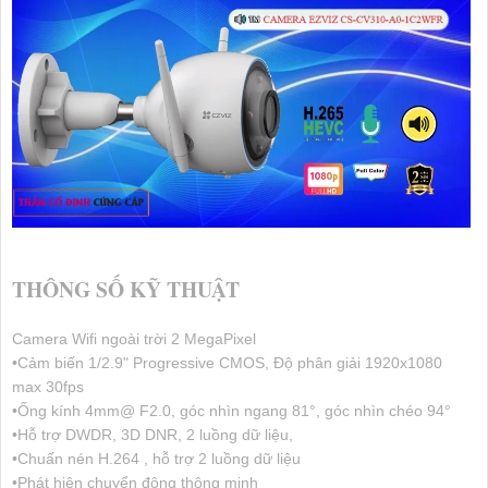
THÔNG SỐ KỸ THUẬT
Camera Wifi ngoài trời 2 MegaPixel
•Cảm biến 1/2.9" Progressive CMOS, Độ phân giải 1920x1080
max 30fps
•Ống kính 4mm@ F2.0, góc nhìn ngang 81°, góc nhìn chéo 94°
•Hỗ trợ DWDR, 3D DNR, 2 luồng dữ liệu,
•Chuấn nén H.264 , hỗ trợ 2 luồng dữ liệu
•Phát hiện chuyển động thông minh