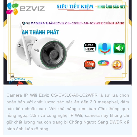
Camera IP Wifi Ezviz CS-CV310-A0-1C2WFR là sự lựa chọn
hoàn hảo với chất lượng sắc nét lên đến 2.0 megapixel, đảm
bảo tiêu chuẩn cao. Với khả năng xem ban đêm thông qua
hồng ngoại 30m và công nghệ IP Wifi, camera này không chỉ
giữ chất lượng mà còn trang bị Chống Ngược Sáng DWDR để
hình ảnh luôn rõ ràng