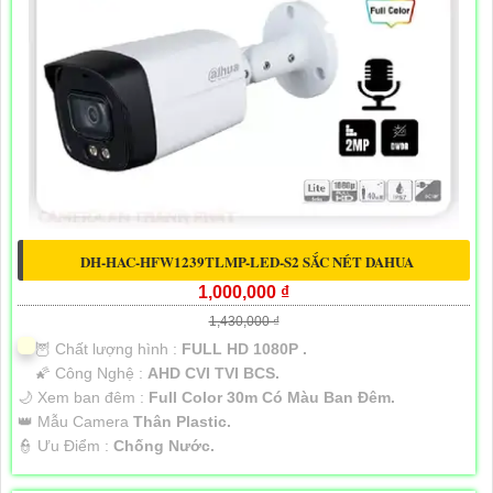
DH-HAC-HFW1239TLMP-LED-S2 SẮC NÉT DAHUA
1,000,000 ₫
1,430,000 ₫
🦉 Chất lượng hình :
FULL HD 1080P .
🌠 Công Nghệ :
AHD CVI TVI BCS.
🌙 Xem ban đêm :
Full Color 30m Có Màu Ban Đêm.
👑 Mẫu Camera
Thân Plastic.
️👮 Ưu Điểm :
Chống Nước.