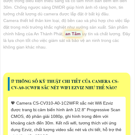
được trong điều kiện thiếu sáng và có tầm nhìn ban đêm lên đến
30m. Chống ngược sáng DWDR giúp hình ảnh rõ ràng hơn, tin
tưởng chất lượng dù camera được lắp đặt ở bất kỳ đâu.
Camera thiết kế thân kim loại, độ bền cao và phù hợp cho việc lắp
đặt trong môi trường khắc nghiệt như xưởng sản xuất. Sản phẩm
chính hãng của An Thành Phát,
an Tâm
uy tín và chất lượng. Đây
là lựa chọn tốt cho việc giám sát và bảo vệ an ninh trong các
không gian khác nhau.
⁉️ THÔNG SỐ KỸ THUẬT CHI TIẾT CỦA CAMERA CS-
CV-A0-1CWFR SẮC NÉT WIFI EZVIZ NHƯ THẾ NÀO?
💖 Camera CS-CV310-A0-1C2WFR sắc nét Wifi Ezviz
được trang bị cảm biến hình ảnh 1/2.8" Progressive Scan
CMOS, độ phân giải 1080p, ghi hình trong đêm với
khoảng cách đến 30m. Kết nối wifi, tương thích với ứng
dụng Ezviz, chất lượng video sắc nét và chi tiết, hỗ trợ thẻ