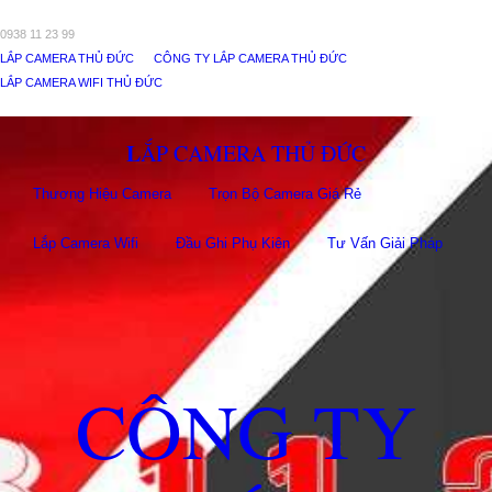
0938 11 23 99
LẮP CAMERA THỦ ĐỨC
CÔNG TY LẮP CAMERA THỦ ĐỨC
LẮP CAMERA WIFI THỦ ĐỨC
LẮP CAMERA THỦ ĐỨC
Thương Hiệu Camera
Trọn Bộ Camera Giá Rẻ
Lắp Camera Wifi
Đầu Ghi Phụ Kiên
Tư Vấn Giải Pháp
CÔNG TY