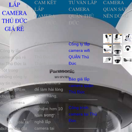
CAM KẾT
TƯ VẤN LẮP
CAMERA
LẮP
LẮP
CAMERA
QUAN SÁT
CAMERA
CAMERA
QUẬN THỦ
NÊN DÙNG
THỦ ĐỨC
THỦ ĐỨC
ĐỨC
GIÁ RẺ
Công ty lắp
Công ty lắp
camera quận
camera wifi
Công ty lắp
Thủ Đức An
QUẬN Thủ
camera giá rẻ
Thành Phát
Đức
tại Thủ Đức là
luôn lấy chất
một trong
lượng sản
những công ty
Báo giá lắp
phẩm camera
uy tín hàng
camera quận
để làm hài lòng
đầu tại tphcm,
Thủ Đức
khách hàng,
chuyên sử
với kinh
dụng camera
Công trình
nghiệm hơn 10
quan sát chính
camera tại Thủ
năm trong
hãng chất
Đức
nghề lắp
lượng, ngoài ra
camera tại
dịch vụ lắp đặt