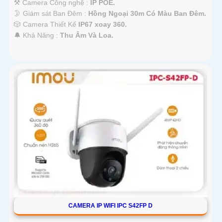
⚒ Camera Công nghệ :
IP POE.
🌛 Giám sát Ban Đêm :
Hồng Ngoại 30m Có Màu Ban Ðêm.
🎲 Camera Thiết Kế
IP67 xoay 360.
️🔔 Khả Năng :
Thu Âm Và Loa.
CAMERA IP WIFI IPC S42FP D