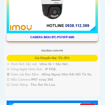
CAMERA IMOU IPC-PS70FP-6M0
Giá Bán: Liên Hệ
Giá Khuyến Mại: 5%-35%
🔆 Hình Ảnh Sắc nét :
Ultra 3k + Sắc Nét .
⚜️ Công Nghệ Hình Ảnh :
IP POE.
🔴 Giám sát Ban Đêm :
Hồng Ngoại 30m Kết Nối Từ Xa.
♊ Mẫu Camera
IP67 xoay 360.
️🆑 Chức Năng :
Thu Âm Và Loa.