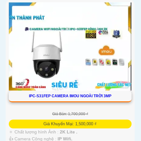
IPC-S31FEP CAMERA IMOU NGOÀI TRỜI 3MP
Giá Bán: 1,700,000 ₫
Giá Khuyến Mại: 1,500,000 ₫
🔅 Chất lượng hình Ảnh :
2K Lite .
👍 Camera Công nghệ :
IP Wifi.