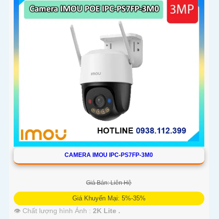
CAMERA IMOU IPC-PS7FP-3M0
Giá Bán: Liên Hệ
Giá Khuyến Mại: 5%-35%
👁 Chất lượng hình Ảnh :
2K Lite .