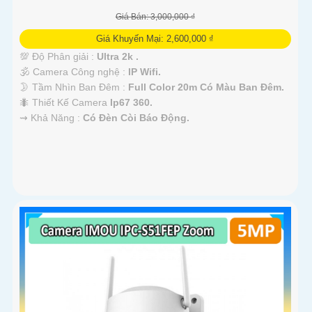
Giá Bán: 3,000,000 ₫
Giá Khuyến Mại: 2,600,000 ₫
💯 Độ Phân giải :
Ultra 2k .
🕉️ Camera Công nghệ :
IP Wifi.
🌛 Tầm Nhìn Ban Đêm :
Full Color 20m Có Màu Ban Đêm.
🐜 Thiết Kế Camera
Ip67 360.
️⇝ Khả Năng :
Có Đèn Còi Báo Động.