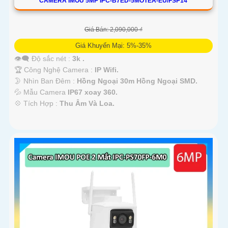
CAMERA IMOU 5MP IPC-B7ED-5MOTEA-EU/FSP14
Giá Bán: 2,090,000 ₫
Giá Khuyến Mại: 5%-35%
👁️‍🗨 Độ sắc nét :
3k .
🏆 Công Nghệ Camera :
IP Wifi.
🌛 Nhìn Ban Đêm :
Hồng Ngoại 30m Hồng Ngoại SMD.
💦 Mẫu Camera
IP67 xoay 360.
️💠 Tích Hợp :
Thu Âm Và Loa.