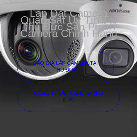
Lắp Đặt Camera
Quan Sát Uy Tín Tại
Thủ Đức Sản Phẩm
Camera Chính Hãng
BÁO GIÁ LẮP CAMERA TẠI
THỦ ĐỨC
CÔNG TY LẮP CAMERA THỦ
ĐỨC