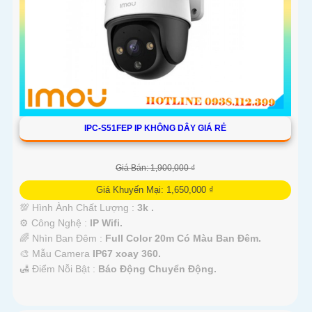
IPC-S51FEP IP KHÔNG DÂY GIÁ RẺ
Giá Bán: 1,900,000 ₫
Giá Khuyến Mại: 1,650,000 ₫
💯 Hình Ành Chất Lượng :
3k .
⚙ Công Nghệ :
IP Wifi.
🌈 Nhìn Ban Đêm :
Full Color 20m Có Màu Ban Ðêm.
🎨 Mẫu Camera
IP67 xoay 360.
️🛃 Điểm Nỗi Bật :
Báo Động Chuyển Động.