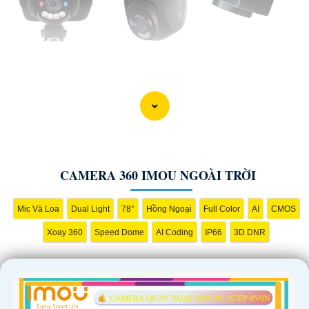
'
CAMERA 360 IMOU NGOÀI TRỜI
Mic Và Loa
Dual Light
78°
Hồng Ngoại
Full Color
AI
CMOS
Xoay 360
Speed Dome
AI Coding
IP66
3D DNR