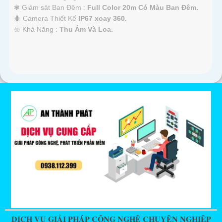
❃ Giám sát Ban Đêm :
Full Color 20m Có Màu Ban Ðêm.
🐜 Camera Thiết Kế
IP67 xoay 360.
️☣️ Khả Năng :
Thu Âm Và Loa.
DỊCH VỤ GIẢI PHÁP CÔNG NGHỆ CHUYÊN NGHIỆP