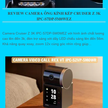
REVIEW CAMERA ỐNG KÍNH KÉP CRUISER Z 3K
IPC-S7DP-5M0WEZ
Camera Cruiser Z 3K IPC-S7DP-5M0WEZ với hình ảnh chất lượng
cao lên đến 3k, đèn trợ sáng với dãy LED chiếu sáng lên đến 56m.
Khả năng quay xoay, zoom 12x cùng góc nhìn rộng giúp...