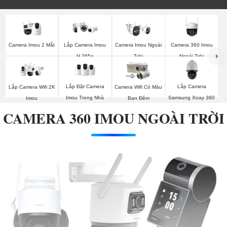
Camera Imou 2 Mắt
Camera Imou Ngoài
Camera 360 Imou
Lắp Camera Imou
Trời
Ngoài Trời
H.265+
Lắp Đặt Camera
Lắp Camera
Lắp Camera Wifi 2K
Camera Wifi Có Màu
Imou Trong Nhà
Samsung Xoay 360
Imou
Ban Đêm
CAMERA 360 IMOU NGOÀI TRỜI