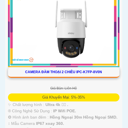
CAMERA ĐÀM THOẠI 2 CHIỀU IPC-K7FP-8V0N
Giá Bán: Liên Hệ
Giá Khuyến Mại: 5%-35%
✨ Chất lượng hình :
Ultra 4k 👍🏾 .
®️ Công Nghệ Sử Dụng :
IP Wifi POE.
❂ Hình ảnh ban đêm :
Hồng Ngoại 30m Hồng Ngoại SMD.
↕️ Mẫu Camera
IP67 xoay 360.