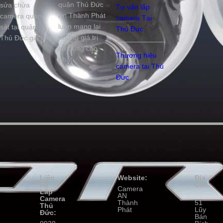
quận Thủ Đức
sửa chửa
Tư vấn lắp
An Thành Phát
camera quan
camera Tại
luôn mang lại
sát tại quận
Thủ Đức
những giá trị
Thủ Đức giá rẻ
sử dụng cao
Thương hiệu
nhất.
camera tại Thủ
Đức
Liên
Website:
Địa
Hệ
Chỉ:
Camera
Lắp
AN
Camera
Thành
51
Thủ
Phát
Lũy
Đức:
Bán