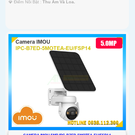
️💎 Điểm Nỗi Bật :
Thu Âm Và Loa.