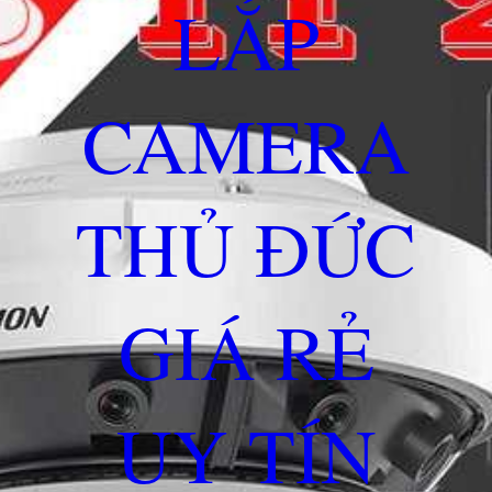
LẮP
CAMERA
THỦ ĐỨC
GIÁ RẺ
UY TÍN