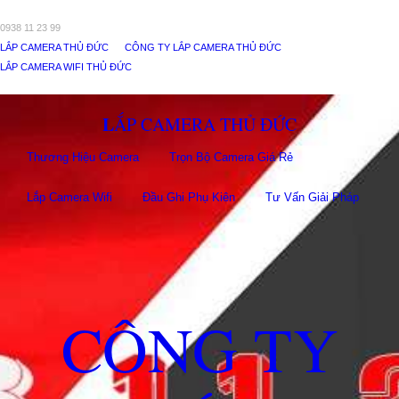
0938 11 23 99
LẮP CAMERA THỦ ĐỨC
CÔNG TY LẮP CAMERA THỦ ĐỨC
LẮP CAMERA WIFI THỦ ĐỨC
LẮP CAMERA THỦ ĐỨC
Thương Hiệu Camera
Trọn Bộ Camera Giá Rẻ
Lắp Camera Wifi
Đầu Ghi Phụ Kiên
Tư Vấn Giải Pháp
CÔNG TY