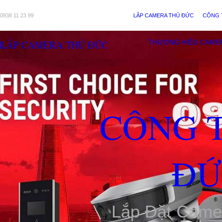
0938 11 23 99
LẮP CAMERA THỦ ĐỨC
CÔNG 
LẮP CAMERA THỦ ĐỨC
THƯƠNG HIỆU CAME
CÔNG 
ĐỨ
Lắp Đặt Came