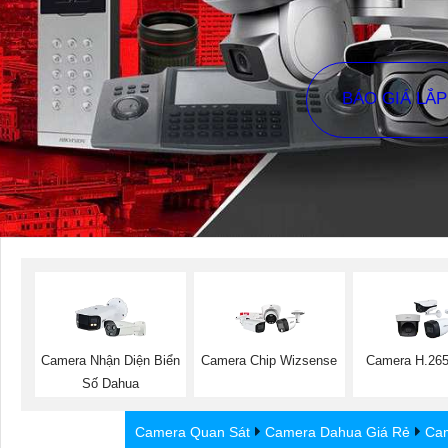
BÁO GIÁ LẮ
Camera Nhận Diện Biển
Camera Chip Wizsense
Camera H.26
Số Dahua
Camera Quan Sát
Camera Dahua Giá Rẻ
Cam