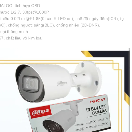
NALOG, tích hợp OSD
thước 1/2.7, 30fps@1080P
ối thiểu 0.02Lux@F1.85(0Lux IR LED on), chế độ ngày đêm(ICR), tự
GC), chống ngược sáng(BLC), chống nhiễu (2D-DNR).
oại thông minh
 chất liệu vỏ kim loại