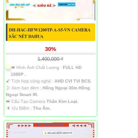
DH-HAC-HFW1200TP-A-S5-VN CAMERA
SẮC NÉT DAHUA
30%
1,400,000 ₫
👁 Hình Ành Chất Lượng :
FULL HD
1080P .
🌠 Tích hợp công nghệ :
AHD CVI TVI BCS.
🌛 Xem ban đêm :
Hồng Ngoại 30m Hồng
Ngoại Smart IR.
👑 Cấu Tạo Camera
Thân Kim Loại.
️🔈 Ưu Điểm :
Thu Âm.