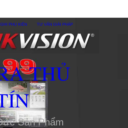
GHI PHỤ KIÊN
TƯ VẤN GIẢI PHÁP
RA THỦ
TÍN
 Đức Sản Phẩm