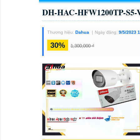
DH-HAC-HFW1200TP-S5-V
Thương hiệu:
Dahua
Ngày đăng:
9/5/2023 
30%
1,300,000 ₫