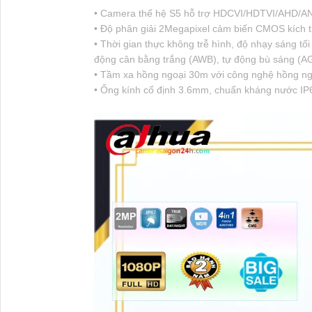
• Camera thế hệ S5 hỗ trợ HDCVI/HDTVI/AHD/A
• Độ phân giải 2Megapixel cảm biến CMOS kích 
• Thời gian thực không trễ hình, độ nhạy sáng t
động cân bằng trắng (AWB), tự động bù sáng (A
• Tầm xa hồng ngoại 30m với công nghệ hồng ng
• Ống kính cố định 3.6mm, chuẩn kháng nước IP67,