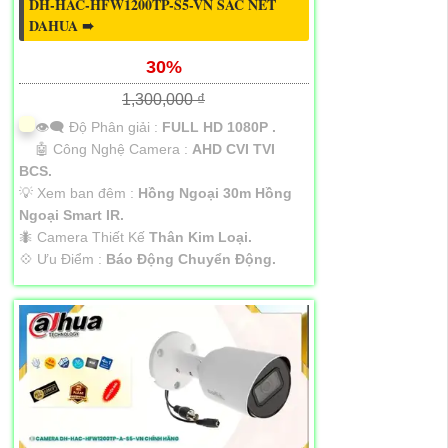
DH-HAC-HFW1200TP-S5-VN SẮC NÉT
DAHUA ➠
30%
1,300,000 ₫
👁️‍🗨 Độ Phân giải :
FULL HD 1080P .
🤖️ Công Nghệ Camera :
AHD CVI TVI
BCS.
💡 Xem ban đêm :
Hồng Ngoại 30m Hồng
Ngoại Smart IR.
🐜 Camera Thiết Kế
Thân Kim Loại.
️💠 Ưu Điểm :
Báo Động Chuyển Động.