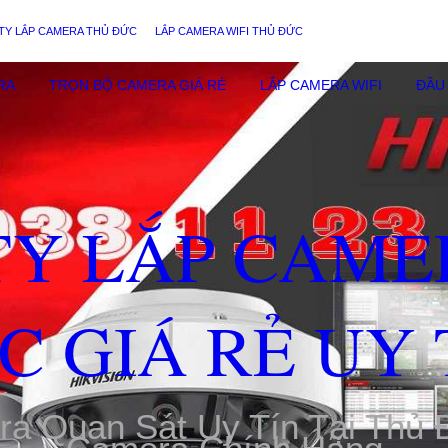
TY LẮP CAMERA THỦ ĐỨC
LẮP CAMERA WIFI THỦ ĐỨC
RA
TRỌN BỘ CAMERA GIÁ RẺ
LẮP CAMERA WIFI
ĐẦU 
TY LẮP CAME
C GIÁ RẺ UY 
ra Quan Sát Uy Tín Tại Thủ