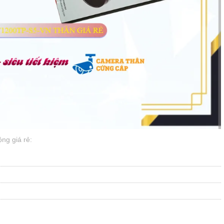
g giá rẻ: