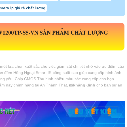
mera Ip giá rẻ chất lượng
1200TP-S5-VN
SẢN PHẨM CHẤT LƯỢNG
 một lựa chọn xuất sắc cho việc giám sát chi tiết nhờ vào ưu điểm của
n đêm Hồng Ngoại Smart IR công suất cao giúp cung cấp hình ảnh
 sáng yếu. Chip CMOS Thu hình nhiều màu sắc cung cấp cho bạn
ẩm này chính hãng tại An Thành Phát, 📸
khẳng định
cho bạn sự an