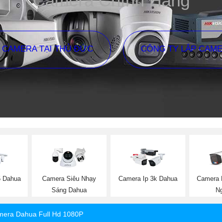
Camera Chính Hãng
P CAMERA TẠI THỦ ĐỨC
CÔNG TY LẮP CAM
5 Dahua
Camera Siêu Nhạy
Camera Ip 3k Dahua
Camera 
Sáng Dahua
Ng
era Dahua Full Hd 1080P