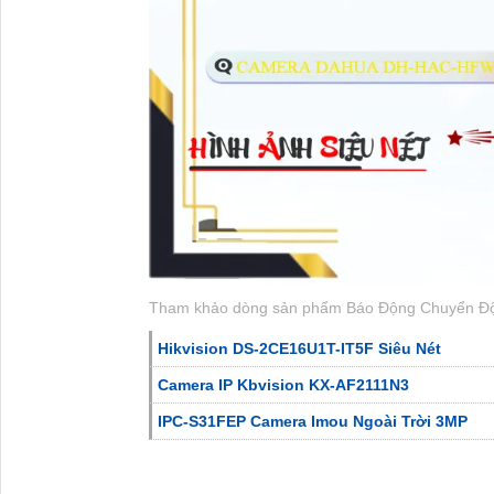
Tham khảo dòng sản phẩm Báo Động Chuyển Độn
Hikvision DS-2CE16U1T-IT5F Siêu Nét
Camera IP Kbvision KX-AF2111N3
IPC-S31FEP Camera Imou Ngoài Trời 3MP