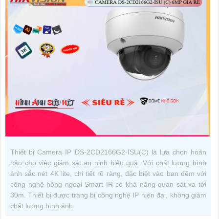
Thiết bị Camera IP DS-2CD2166G2-ISU(C) là lựa chọn hoàn
hảo cho việc giám sát an ninh hiệu quả. Với chất lượng hình
ảnh sắc nét 4K lite, chi tiết rõ ràng, đặc biệt vào ban đêm với
công nghệ hồng ngoại Smart IR có khả năng quan sát xa tới
30m. Thiết bị được trang bị công nghệ IP hiện đại, không giảm
chất lượng hình ảnh