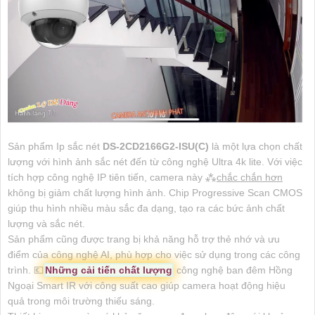
Sản phẩm Ip sắc nét
DS-2CD2166G2-ISU(C)
là một lựa chọn chất
lượng với hình ảnh sắc nét đến từ công nghệ Ultra 4k lite. Với việc
tích hợp công nghệ IP tiên tiến, camera này ⁂
chắc chắn hơn
không bị giảm chất lượng hình ảnh. Chip Progressive Scan CMOS
giúp thu hình nhiều màu sắc đa dạng, tạo ra các bức ảnh chất
lượng và sắc nét.
Sản phẩm cũng được trang bị khả năng hỗ trợ thẻ nhớ và ưu
điểm của công nghệ AI, phù hợp cho việc sử dụng trong các công
trình. 💶
Những cải tiến chất lượng
công nghệ ban đêm Hồng
Ngoại Smart IR với công suất cao giúp camera hoạt động hiệu
quả trong môi trường thiếu sáng.