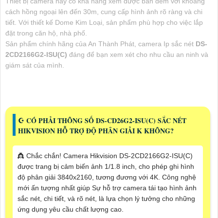
Thiết bị camera này có khả năng xem được ban đêm với khoảng
cách hồng ngoại lên đến 30m, cung cấp hình ảnh rõ ràng và chi
tiết. Với thiết kế Dome Kim Loại, sản phẩm phù hợp cho việc lắp
đặt trong căn hộ, nhà phố.
Sản phẩm chính hãng của An Thành Phát, camera Ip sắc nét
DS-
2CD2166G2-ISU(C)
đáng để bạn xem xét cho nhu cầu an ninh và
giám sát của mình.
☪ CÓ PHẢI THÔNG SỐ DS-CD26G2-ISU(C) SẮC NÉT
HIKVISION HỖ TRỢ ĐỘ PHÂN GIẢI K KHÔNG?
👸 Chắc chắn! Camera Hikvision DS-2CD2166G2-ISU(C)
được trang bị cảm biến ảnh 1/1.8 inch, cho phép ghi hình
độ phân giải 3840x2160, tương đương với 4K. Công nghệ
mới ấn tượng nhất giúp Sự hỗ trợ camera tái tạo hình ảnh
sắc nét, chi tiết, và rõ nét, là lựa chọn lý tưởng cho những
ứng dụng yêu cầu chất lượng cao.