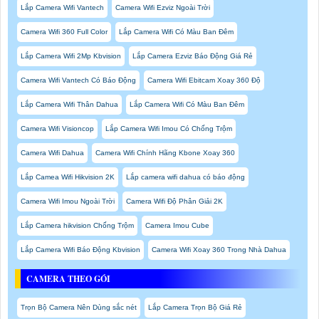
Lắp Camera Wifi Vantech
Camera Wifi Ezviz Ngoài Trời
Camera Wifi 360 Full Color
Lắp Camera Wifi Có Màu Ban Đêm
Lắp Camera Wifi 2Mp Kbvision
Lắp Camera Ezviz Báo Động Giá Rẻ
Camera Wifi Vantech Có Báo Động
Camera Wifi Ebitcam Xoay 360 Độ
Lắp Camera Wifi Thân Dahua
Lắp Camera Wifi Có Màu Ban Đêm
Camera Wifi Visioncop
Lắp Camera Wifi Imou Có Chống Trộm
Camera Wifi Dahua
Camera Wifi Chính Hãng Kbone Xoay 360
Lắp Camea Wifi Hikvision 2K
Lắp camera wifi dahua có báo động
Camera Wifi Imou Ngoài Trời
Camera Wifi Độ Phân Giải 2K
Lắp Camera hikvision Chống Trộm
Camera Imou Cube
Lắp Camera Wifi Báo Động Kbvision
Camera Wifi Xoay 360 Trong Nhà Dahua
CAMERA THEO GÓI
Trọn Bộ Camera Nên Dùng sắc nét
Lắp Camera Trọn Bộ Giá Rẻ