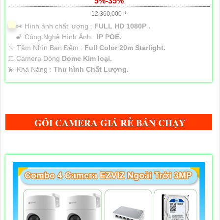
5%-35%
12,360,000 ₫
️👀 Hình ảnh chất lượng :
FULL HD 1080P .
🌠 Công Nghệ Hình Ảnh :
IP POE.
🔅 Tầm Nhìn Ban Đêm :
Full Color 20m Starlight.
♊ Camera Dòng
Dome Kim loại.
️💫 Khả Năng :
Thu hình Chất Lượng.
GÓI CAMERA GIÁ RẺ BÁN CHẠY