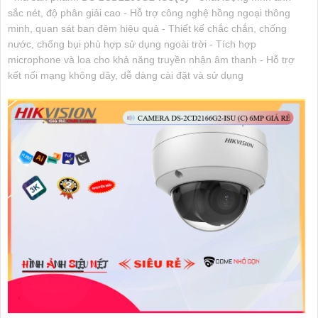
sắc nét, độ phân giải cao - Hỗ trợ công nghệ hồng ngoại thông
minh, quan sát ban đêm hiệu quả - Thiết kế chắc chắn, chống
nước, chống bụi phù hợp sử dụng ngoài trời - Tích hợp
microphone và loa cho khả năng truyền nhận âm thanh - Hỗ trợ
kết nối mạng không dây, dễ dàng cài đặt và sử dụng