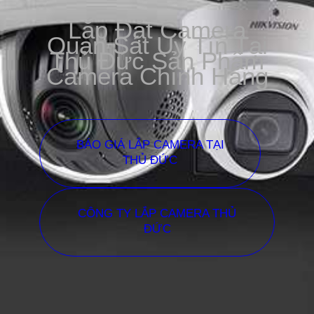
Lắp Đặt Camera
Quan Sát Uy Tín Tại
Thủ Đức Sản Phẩm
Camera Chính Hãng
BÁO GIÁ LẮP CAMERA TẠI
THỦ ĐỨC
CÔNG TY LẮP CAMERA THỦ
ĐỨC