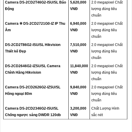
Camera DS-2CD2T46G2-ISU/SL Báo
5,620,000
2.0 megapixel Chất
Động
VNĐ
lượng đúng tiêu
chuẩn
Camera ✲ DS-2CD2721G0-IZ IP Thu
6,940,000
2.0 megapixel Chất
Âm
VNĐ
lượng đúng tiêu
chuẩn
DS-2CD2T86G2-ISU/SL Hikvision
7,510,000
2.0 megapixel Chất
Thiết kế Đẹp
VNĐ
lượng đúng tiêu
chuẩn
DS-2CD2646G2-IZSU/SL Camera
11,840,000
2.0 megapixel Chất
Chính Hãng Hikvision
VNĐ
lượng đúng tiêu
chuẩn
Camera DS-2CD2626G2-IZSU/SL
9,840,000
2.0 megapixel Chất
Hồng ngoại 80m
VNĐ
lượng đúng tiêu
chuẩn
Camera DS-2CD2346G2-ISU/SL
3,200,000
Chất Lượng Hình
Chống ngược sáng DWDR 120db
VNĐ
sắc nét