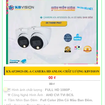
KX-AF2002S-DL-A CAMERA HD ANLOG CHẤT LƯỢNG KBVISION
00 ₫
00 ₫
🦉 Hình ảnh chất lượng :
FULL HD 1080P .
⚒ Công Nghệ Hình Ảnh :
AHD CVI TVI BCS.
🔅 Tầm Nhìn Ban Đêm :
Full Color 20m Có Màu Ban Ðêm.