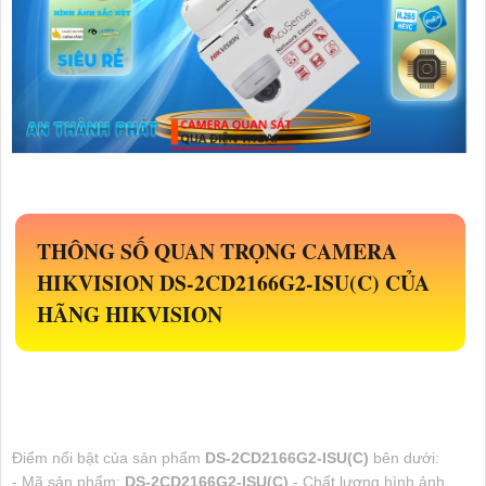
THÔNG SỐ QUAN TRỌNG CAMERA
HIKVISION
DS-2CD2166G2-ISU(C)
CỦA
HÃNG HIKVISION
Điểm nổi bật của sản phẩm
DS-2CD2166G2-ISU(C)
bên dưới:
- Mã sản phẩm:
DS-2CD2166G2-ISU(C)
- Chất lượng hình ảnh