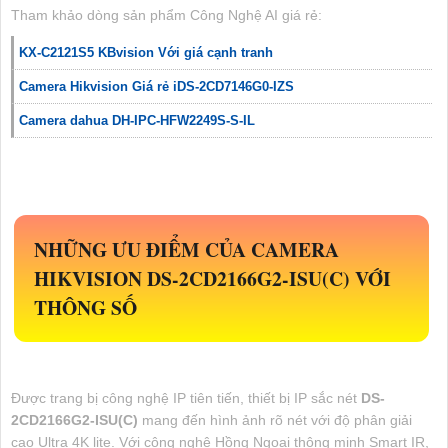
Tham khảo dòng sản phẩm Công Nghệ AI giá rẻ:
KX-C2121S5 KBvision Với giá cạnh tranh
Camera Hikvision Giá rẻ iDS-2CD7146G0-IZS
Camera dahua DH-IPC-HFW2249S-S-IL
NHỮNG ƯU ĐIỂM CỦA CAMERA
HIKVISION
DS-2CD2166G2-ISU(C)
VỚI
THÔNG SỐ
Được trang bị công nghệ IP tiên tiến, thiết bị IP sắc nét
DS-
2CD2166G2-ISU(C)
mang đến hình ảnh rõ nét với độ phân giải
cao Ultra 4K lite. Với công nghệ Hồng Ngoại thông minh Smart IR,