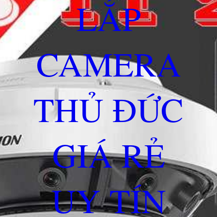
LẮP
CAMERA
THỦ ĐỨC
GIÁ RẺ
UY TÍN