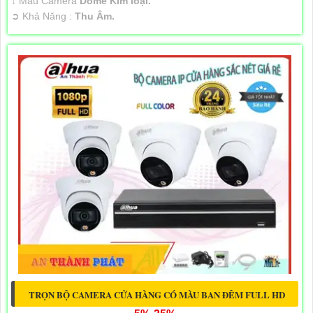
↕️ Mẫu Camera
Dome Kim loại.
️➲ Khả Năng :
Thu Âm.
TRỌN BỘ CAMERA CỬA HÀNG CÓ MÀU BAN ĐÊM FULL HD