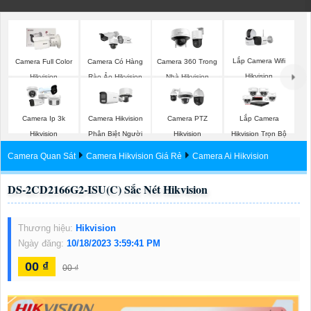
Lắp Camera Wifi
Camera Full Color
Camera Có Hàng
Camera 360 Trong
Hikvision
Hikvision
Rào Ảo Hikvision
Nhà Hikvision
Camera Ip 3k
Camera Hikvision
Camera PTZ
Lắp Camera
Hikvision
Phân Biệt Người
Hikvision
Hikvision Trọn Bộ
Camera Quan Sát
Camera Hikvision Giá Rẻ
Camera Ai Hikvision
DS-2CD2166G2-ISU(C) Sắc Nét Hikvision
Thương hiệu:
Hikvision
Ngày đăng:
10/18/2023 3:59:41 PM
00 ₫
00 ₫