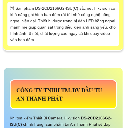
🦉 Sản phẩm DS-2CD2166G2-ISU(C) sắc nét Hikvision có
khả năng ghi hình ban đêm rất tốt nhờ công nghệ hồng
ngoại hiện đại. Thiết bị được trang bị đèn LED hồng ngoại
mạnh mẽ giúp quan sát trong điều kiện ánh sáng yếu, cho
hình ảnh rõ nét, chất lượng cao ngay cả khi quay video
vào ban đêm.
CÔNG TY TNHH TM-DV ĐẦU TƯ
AN THÀNH PHÁT
Khi tìm kiếm Thiết Bị Camera Hikvision
DS-2CD2166G2-
ISU(C)
chính hãng, sản phẩm tại An Thành Phát sẽ đáp