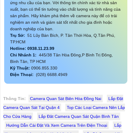
ứng nhu cầu của bạn. Với thông tin chính xác từ nhà sản
xuất, bạn có thể tin tưởng vào chất lượng và tính năng của
sản phẩm. Hãy khám phá thêm về camera này để có trải
nghiệm an ninh và giám sát tốt nhất cho gia đình hoặc
doanh nghiệp của bạn.
Trụ Sở:
51 Lũy Bán Bích, P. Tân Thới Hòa, Q.Tân Phú,
TP.HCM
Hotline: 0938.11.23.99
Chi Nhánh 1:
445/38 Tân Hòa Đông,P Bình Trị Đông,
Bình Tân, TP HCM
Kỹ Thuật:
0906.855.330
Điện Thoại:
(028) 6688.4949
Thông Tin:
Camera Quan Sát Biên Hòa Đồng Nai
Lắp Đặt
Camera Quan Sát Tại Quận 4
Top Các Loại Camera Nên Lắp
Cho Cửa Hàng
Lắp Đăt Camera Quan Sát Quận Bình Tân
Hướng Dẫn Cài Đặt Và Xem Camera Trên Điện Thoại
Lắp