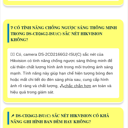
❔ CÓ TÍNH NĂNG CHỐNG NGƯỢC SÁNG THÔNG MINH
TRONG DS-CD26G2-ISU(C) SẮC NÉT HIKVISION
KHÔNG?
🙆‍♀️ Có, camera DS-2CD2166G2-ISU(C) sắc nét của
Hikvision có tính năng chống ngược sáng thông minh để
cải thiện chất lượng hình ảnh trong môi trường ánh sáng
mạnh. Tính năng này giúp hạn chế hiện tượng bóng đen
hoặc mất chi tiết do đèn sáng phía sau, cung cấp hình
ảnh rõ ràng và chất lượng, ⁂
chắc chắn hơn
an toàn và
hiệu quả trong giám sát.
📌 DS-CD26G2-ISU(C) SẮC NÉT HIKVISION CÓ KHẢ
NĂNG GHI HÌNH BAN ĐÊM HAY KHÔNG?