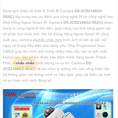
Đoạn giới thiệu về thiết bị Thiết Bị Camera
DS-2CD2166G2-
ISU(C)
tập trung vào ưu điểm của công nghệ AI và công nghệ ban
đêm Hồng Ngoại Smart IR. Camera
DS-2CD2166G2-ISU(C)
được
trang bị công nghệ AI tiên tiến, giúp nâng cao khả năng giám sát
và phân tích hình ảnh. Với hệ thống Hồng Ngoại Smart IR công
suất cao, camera ⁂
chắc chắn hơn
hình ảnh rõ nét và sắc nét
ngay cả trong điều kiện ánh sáng yếu. Chip Progressive Scan
CMOS giúp thu hình ảnh trong nhiều màu sắc, tạo ra ảnh chất
lượng cao. Sản phẩm được bảo đảm chính hãng tại An Thành
Phát, ®️
chắc chắn
chất lượng và uy tín. Camera
DS-
2CD2166G2-ISU(C)
là lựa chọn lý tưởng cho các công trình cần
hệ thống giám sát thông minh và hiệu quả, giúp cải thiện an ninh
và an toàn một cách đáng kể.