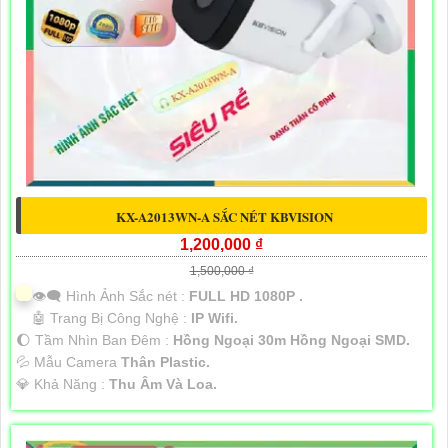
KX-A2013WN-A SẮC NÉT KBVISION
1,200,000 ₫
1,500,000 ₫
👁️‍🗨 Hình Ảnh Sắc nét :
FULL HD 1080P .
🤖️ Trang Bị Công Nghệ :
IP Wifi.
🌔 Tầm Nhìn Ban Đêm :
Hồng Ngoại 30m Hồng Ngoại SMD.
💦 Mẫu Camera
Thân Plastic.
️💎 Khả Năng :
Thu Âm Và Loa.