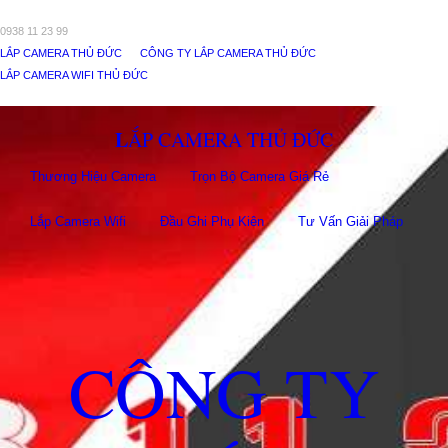
0938 11 23 99
LẮP CAMERA THỦ ĐỨC
CÔNG TY LẮP CAMERA THỦ ĐỨC
LẮP CAMERA WIFI THỦ ĐỨC
LẮP CAMERA THỦ ĐỨC
Thương Hiệu Camera
Trọn Bộ Camera Giá Rẻ
Lắp Camera Wifi
Đầu Ghi Phụ Kiên
Tư Vấn Giải Pháp
CÔNG TY