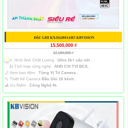
ĐÀU GHI KX-DAI8816H3 KBVISION
15,500,000 ₫
22,180,000 ₫
🔅 Hình Ành Chất Lượng :
Ultra 2k+ sắc nét .
👍 Tích hợp công nghệ :
AHD CVI TVI BCS.
🌙 Xem ban đêm :
Từng Vị Trí Camera .
🔩 Thiết Kế Camera
Đầu Ghi 16 kênh.
️🛃 Ưu Điểm :
Công Nghệ AI.