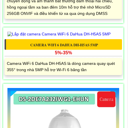
chuyển động và âm thanh bất thường đàm thoại hai chiều,
hồng ngoại tầm xa ban đêm 10m hỗ trợ thẻ nhớ MicroSD
256GB ONVIF và điều khiển từ xa qua ứng dụng DMSS
CAMERA WIFI 6 DAHUA DH-H5AS 5MP
5%-35%
Camera WiFi 6 DaHua DH-H5AS là dòng camera quay quét
355° trong nhà 5MP hỗ trợ Wi-Fi 6 băng tần