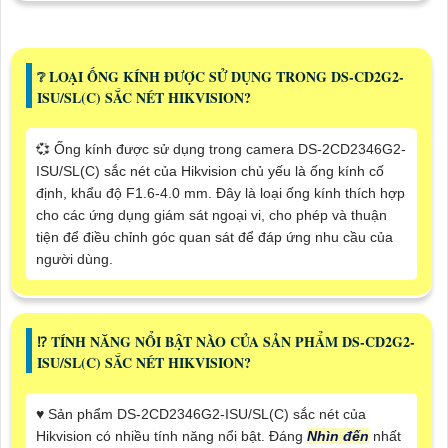
❔ LOẠI ỐNG KÍNH ĐƯỢC SỬ DỤNG TRONG DS-CD2G2-
ISU/SL(C) SẮC NÉT HIKVISION?
💞 Ống kính được sử dụng trong camera DS-2CD2346G2-
ISU/SL(C) sắc nét của Hikvision chủ yếu là ống kính cố
định, khẩu độ F1.6-4.0 mm. Đây là loại ống kính thích hợp
cho các ứng dụng giám sát ngoại vi, cho phép và thuận
tiện để điều chỉnh góc quan sát để đáp ứng nhu cầu của
người dùng.
⁉️ TÍNH NĂNG NỔI BẬT NÀO CỦA SẢN PHẨM DS-CD2G2-
ISU/SL(C) SẮC NÉT HIKVISION?
♥️ Sản phẩm DS-2CD2346G2-ISU/SL(C) sắc nét của
Hikvision có nhiều tính năng nổi bật. Đáng
Nhìn đến
nhất