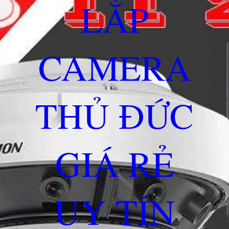
LẮP
CAMERA
THỦ ĐỨC
GIÁ RẺ
UY TÍN