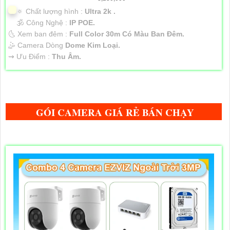
🔅 Chất lượng hình :
Ultra 2k .
🕉️ Công Nghệ :
IP POE.
🌜 Xem ban đêm :
Full Color 30m Có Màu Ban Đêm.
🤹 Camera Dòng
Dome Kim Loại.
️⇝ Ưu Điểm :
Thu Âm.
GÓI CAMERA GIÁ RẺ BÁN CHẠY