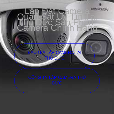
Lắp Đặt Camera
Quan Sát Uy Tín Tại
Thủ Đức Sản Phẩm
Camera Chính Hãng
BÁO GIÁ LẮP CAMERA TẠI
THỦ ĐỨC
CÔNG TY LẮP CAMERA THỦ
ĐỨC