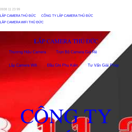
0938 11 23 99
LẮP CAMERA THỦ ĐỨC
CÔNG TY LẮP CAMERA THỦ ĐỨC
LẮP CAMERA WIFI THỦ ĐỨC
LẮP CAMERA THỦ ĐỨC
Thương Hiệu Camera
Trọn Bộ Camera Giá Rẻ
Lắp Camera Wifi
Đầu Ghi Phụ Kiên
Tư Vấn Giải Pháp
CÔNG TY