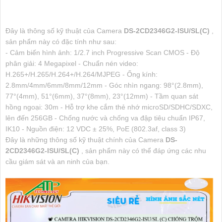
Đây là thông số kỹ thuật của Camera
DS-2CD2346G2-ISU/SL(C)
,
sản phẩm này có đặc tính như sau:
- Cảm biến hình ảnh: 1/2.7 inch Progressive Scan CMOS - Độ
phân giải: 4 Megapixel - Chuẩn nén video:
H.265+/H.265/H.264+/H.264/MJPEG - Ống kính:
2.8mm/4mm/6mm/8mm/12mm - Góc nhìn ngang: 98°(2.8mm),
77°(4mm), 51°(6mm), 37°(8mm), 23°(12mm) - Tầm quan sát
hồng ngoại: 30m - Hỗ trợ khe cắm thẻ nhớ microSD/SDHC/SDXC,
lên đến 256GB - Chống nước và chống va đập tiêu chuẩn IP67,
IK10 - Nguồn điện: 12 VDC ± 25%, PoE (802.3af, class 3)
Đây là những thông số kỹ thuật chính của Camera
DS-
2CD2346G2-ISU/SL(C)
, sản phẩm này có thể đáp ứng các nhu
cầu giám sát và an ninh của bạn.