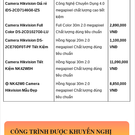
Camera Hikvision Giá rẻ
Công Nghệ Chuyên Dụng 4.0
iDS-2CD7146G0-IZS
megapixel chất lượng cao tiết
kiệm
Camera Hikvision Full
Full Color 30m 2.0 megapixel
2,890,000
Color DS-2CD1027G0-LU
Chất lượng đúng tiêu chuẩn
VNĐ
Camera Hikvision DS-
Hồng Ngoại 20m 2.0
1,100,000
2CE70DF0T-PF Tiết Kiệm
megapixel Chất lượng đúng
VNĐ
tiêu chuẩn
Camera Hikvision Tiết
Hồng Ngoại 30m 2.0
11,090,000
Kiệm NK42W0H
megapixel Chất lượng đúng
VNĐ
tiêu chuẩn
۞ NK42W0 Camera
Hồng Ngoại 30m 2.0
8,850,000
Hikvision Mẫu Đẹp
megapixel Chất lượng đúng
VNĐ
tiêu chuẩn
CÔNG TRÌNH ĐƯỢC KHUYẾN NGHỊ