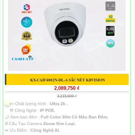
KX-CAIF4002N-DL-A SẮC NÉT KBVISION
2,089,750 ₫
3,215,000 ₫
️👀 Chất lượng hình :
Ultra 2k .
⚒ Công Nghệ :
IP POE.
🌙 Xem ban đêm :
Full Color 30m Có Màu Ban Đêm.
⛓ Cấu Tạo Camera
Dome Kim Loại.
️↭ Ưu Điểm :
Công Nghệ AI.