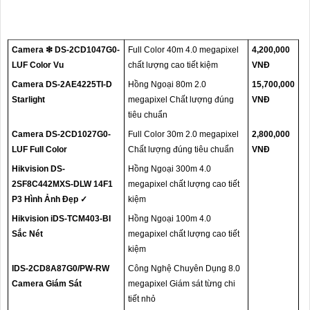
Camera ❇ DS-2CD1047G0-
Full Color 40m 4.0 megapixel
4,200,000
LUF Color Vu
chất lượng cao tiết kiệm
VNĐ
Camera DS-2AE4225TI-D
Hồng Ngoại 80m 2.0
15,700,000
Starlight
megapixel Chất lượng đúng
VNĐ
tiêu chuẩn
Camera DS-2CD1027G0-
Full Color 30m 2.0 megapixel
2,800,000
LUF Full Color
Chất lượng đúng tiêu chuẩn
VNĐ
Hikvision DS-
Hồng Ngoại 300m 4.0
2SF8C442MXS-DLW 14F1
megapixel chất lượng cao tiết
P3 Hình Ảnh Đẹp ✓
kiệm
Hikvision iDS-TCM403-BI
Hồng Ngoại 100m 4.0
Sắc Nét
megapixel chất lượng cao tiết
kiệm
IDS-2CD8A87G0/PW-RW
Công Nghệ Chuyên Dụng 8.0
Camera Giám Sát
megapixel Giám sát từng chi
tiết nhỏ