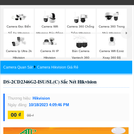
Camera Đọc Biển
Camera Wifi
Camera 360 Chống
Camera 360 Trong
Số Xe Hikvision
Hikvision Báo Động
Trộm Hikvision
Nhà Hikvision
Camera Wifi Ezviz
Camera Ip Ultra 2k
Camera AI IP
Bán Camera
Xoay 360 Độ
Hikvision
Hikvision
Vantech 360
Camera Quan Sát
Camera Hikvision Giá Rẻ
DS-2CD2346G2-ISU/SL(C) Sắc Nét Hikvision
Thương hiệu:
Hikvision
Ngày đăng:
10/18/2023 4:09:46 PM
00 ₫
00 ₫