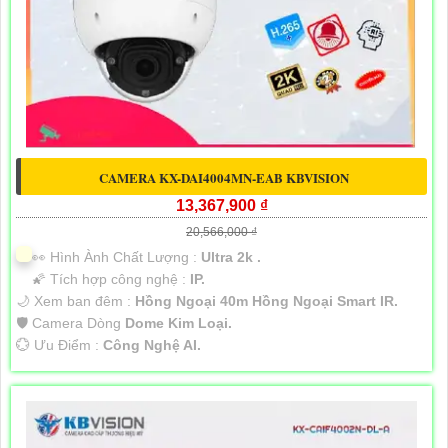
CAMERA KX-DAI4004MN-EAB KBVISION
13,367,900 ₫
20,566,000 ₫
️👀 Hình Ành Chất Lượng :
Ultra 2k .
🌠 Tích hợp công nghệ :
IP.
🌙 Xem ban đêm :
Hồng Ngoại 40m Hồng Ngoại Smart IR.
🛡 Camera Dòng
Dome Kim Loại.
️💮 Ưu Điểm :
Công Nghệ AI.