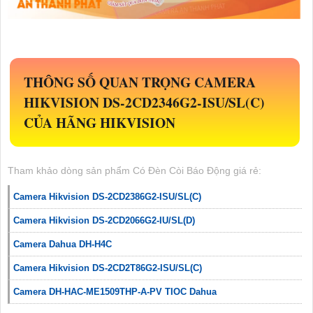
THÔNG SỐ QUAN TRỌNG CAMERA
HIKVISION
DS-2CD2346G2-ISU/SL(C)
CỦA HÃNG HIKVISION
Tham khảo dòng sản phẩm Có Đèn Còi Báo Động giá rẻ:
Camera Hikvision DS-2CD2386G2-ISU/SL(C)
Camera Hikvision DS-2CD2066G2-IU/SL(D)
Camera Dahua DH-H4C
Camera Hikvision DS-2CD2T86G2-ISU/SL(C)
Camera DH-HAC-ME1509THP-A-PV TIOC Dahua