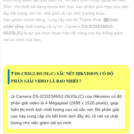
30m. Với thiết kế dạng dome kim loại, sản phẩm phù hợp cho việc
lắp đặt trong căn hộ, nhà phố và các môi trường khác.
Sản phẩm chính hãng, cung cấp bởi An Thành Phát, 🎛
Chắc
chắn rằng
chất lượng và uy tín. Camera
DS-2CD2346G2-
ISU/SL(C)
là sự lựa chọn hoàn hảo để nâng cao hệ thống giám
sát an ninh của bạn.
❓ DS-CD2G2-ISU/SL(C) SẮC NÉT HIKVISION CÓ ĐỘ
PHÂN GIẢI VIDEO LÀ BAO NHIÊU?
🤝 Camera DS-2CD2346G2-ISU/SL(C) của Hikvision có độ
phân giải video là 4 Megapixel (2688 x 1520 pixels), giúp
hiển thị hình ảnh chất lượng cao và sắc nét. Độ phân giải
cao này cung cấp chi tiết hình ảnh đầy đủ, rõ nét và chất
lượng cho việc giám sát an ninh.