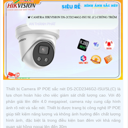
Thiết bị Camera IP POE sắc nét DS-2CD2346G2-ISU/SL(C) là
lựa chọn hoàn hảo cho việc giám sát chất lượng cao. Với độ
phân giải lên đến 4.0 megapixel, camera này cung cấp hình
ảnh rõ nét và sắc nét. Thiết bị được trang bị công nghệ IP POE
giúp tiết kiệm năng lượng và không ảnh hưởng đến chất lượng
hình ảnh, đặc biệt là trong điều kiện ban đêm với khả năng
quan sát hồng ngoại lên đến 30m