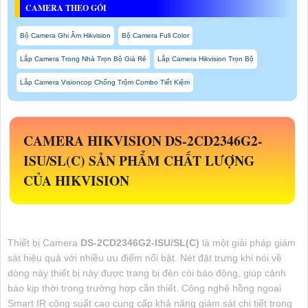
CAMERA THEO GÓI
Bộ Camera Ghi Âm Hikvision
Bộ Camera Full Color
Lắp Camera Trong Nhà Trọn Bộ Giá Rẻ
Lắp Camera Hikvision Trọn Bộ
Lắp Camera Visioncop Chống Trộm Combo Tiết Kiệm
CAMERA HIKVISION
DS-2CD2346G2-
ISU/SL(C)
SẢN PHẨM CHẤT LƯỢNG
CỦA HIKVISION
Thiết bị Camera
DS-2CD2346G2-ISU/SL(C)
là một giải pháp giám
sát hiệu quả với nhiều ưu điểm nổi bật. Nét đặt trưng khi nói về
dòng này thiết bị này được trang bị đèn còi báo động, giúp cảnh
báo kịp thời trong trường hợp cần thiết. Công nghệ hồng ngoại
Smart IR công suất cao cung cấp khả năng giám sát chi tiết trong