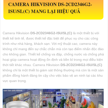
CAMERA HIKVISION
DS-2CD2346G2-
ISU/SL(C)
MANG LẠI HIỆU QUẢ
Camera Hikvision
DS-2CD2346G2-ISU/SL(C)
là một thiết bị với
thiết kế tinh tế, được thiết kế đặc biệt để phục vụ cho các công
trình như nhà hàng, khách sạn. Với mỹ thuật cao, camera này
không chỉ mang đến sự chắc chắn mà còn tạo điểm nhấn độc đáo
cho không gian. Thiết kế chống va đập, chống nước và chống phá
hoại giúp camera hoạt động ổn định và bền bỉ trong mọi điều kiện
thời tiết khác nhau. Camera Hikvision
DS-2CD2346G2-ISU/SL(C)
không chỉ là một thiết bị giám sát thông thường mà còn là một sản
phẩm đồng hành đáng tin cậy cho việc bảo vệ an ninh tại các khu
vực quan trọng.