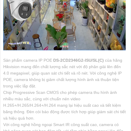
Sản phẩm camera IP POE
DS-2CD2346G2-ISU/SL(C)
của hãng
Hikvision mang đến chất lượng sắc nét với độ phân giải lên đến
4.0 megapixel, giúp quan sát chi tiết và rõ nét. Với công nghệ IP
POE, camera không bị giảm chất lượng hình ảnh và thuận tiện
trong việc lắp đặt.
Chip Progressive Scan CMOS cho phép camera thu hình ảnh
nhiều màu sắc, cùng với chuẩn nén video
H.265+/H.265/H.264+/H.264 mang lại hiệu suất cao và tiết kiệm
băng thông. Đèn còi báo động được tích hợp giúp giám sát chi tiết
và hiệu quả hơn.
Với công nghệ hồng ngoại Smart IR công suất cao, camera có
khả năng quan sát ban đêm tốt, với tầm nhìn hồng ngoại lên đến