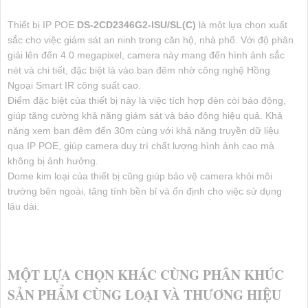
Thiết bị IP POE
DS-2CD2346G2-ISU/SL(C)
là một lựa chọn xuất
sắc cho việc giám sát an ninh trong căn hộ, nhà phố. Với độ phân
giải lên đến 4.0 megapixel, camera này mang đến hình ảnh sắc
nét và chi tiết, đặc biệt là vào ban đêm nhờ công nghệ Hồng
Ngoại Smart IR công suất cao.
Điểm đặc biệt của thiết bị này là việc tích hợp đèn còi báo động,
giúp tăng cường khả năng giám sát và báo động hiệu quả. Khả
năng xem ban đêm đến 30m cùng với khả năng truyền dữ liệu
qua IP POE, giúp camera duy trì chất lượng hình ảnh cao mà
không bị ảnh hưởng.
Dome kim loại của thiết bị cũng giúp bảo vệ camera khỏi môi
trường bên ngoài, tăng tính bền bỉ và ổn định cho việc sử dụng
lâu dài.
MỘT LỰA CHỌN KHÁC CÙNG PHÂN KHÚC
SẢN PHẨM CÙNG LOẠI VÀ THƯƠNG HIỆU