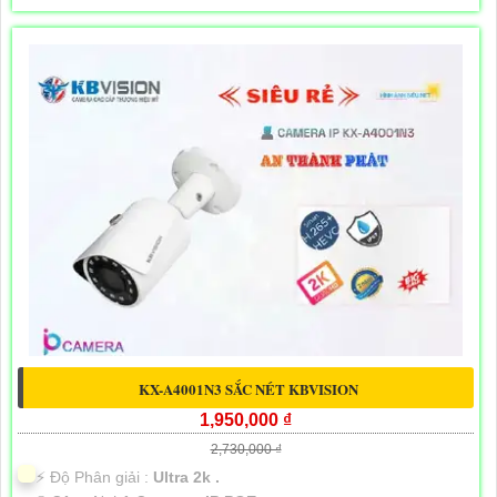
KX-A4001N3 SẮC NÉT KBVISION
1,950,000 ₫
2,730,000 ₫
️⚡ Độ Phân giải :
Ultra 2k .