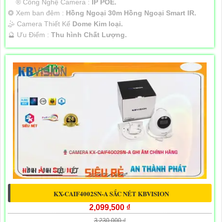
®️ Công Nghệ Camera :
IP POE.
❂ Xem ban đêm :
Hồng Ngoại 30m Hồng Ngoại Smart IR.
🤹 Camera Thiết Kế
Dome Kim loại.
️🔮 Ưu Điểm :
Thu hình Chất Lượng.
KX-CAIF4002SN-A SẮC NÉT KBVISION
2,099,500 ₫
3,230,000 ₫