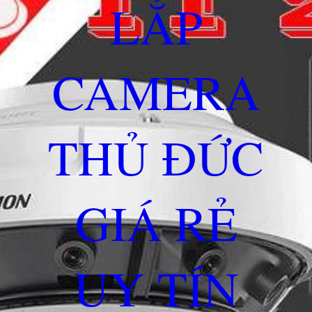
LẮP
CAMERA
THỦ ĐỨC
GIÁ RẺ
UY TÍN