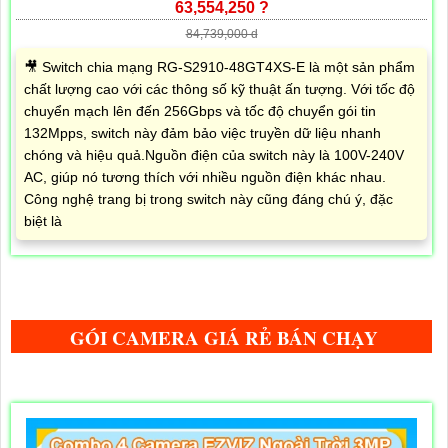
63,554,250 ?
84,739,000 d
🎥 Switch chia mạng RG-S2910-48GT4XS-E là một sản phẩm
chất lượng cao với các thông số kỹ thuật ấn tượng. Với tốc độ
chuyển mạch lên đến 256Gbps và tốc độ chuyển gói tin
132Mpps, switch này đảm bảo việc truyền dữ liệu nhanh
chóng và hiệu quả.Nguồn điện của switch này là 100V-240V
AC, giúp nó tương thích với nhiều nguồn điện khác nhau.
Công nghệ trang bị trong switch này cũng đáng chú ý, đặc
biệt là
GÓI CAMERA GIÁ RẺ BÁN CHẠY