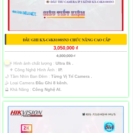
ĐẦU GHI KX-C4K8108SN3 CHỨC NĂNG CAO CẤP
3,050,000 ₫
4,300,000 ₫
️⚡ Hình ảnh chất lượng :
Ultra 8k .
⚜️ Công Nghệ Hình Ảnh :
IP.
🌙 Tầm Nhìn Ban Đêm :
Từng Vị Trí Camera .
🤹 Loại Camera
Đầu Ghi 8 kênh.
️🔮 Khả Năng :
Công Nghệ AI.