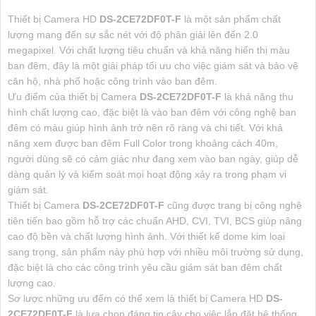
Thiết bị Camera HD
DS-2CE72DF0T-F
là một sản phẩm chất
lượng mang đến sự sắc nét với độ phân giải lên đến 2.0
megapixel. Với chất lượng tiêu chuẩn và khả năng hiển thị màu
ban đêm, đây là một giải pháp tối ưu cho việc giám sát và bảo vệ
căn hộ, nhà phố hoặc công trình vào ban đêm.
Ưu điểm của thiết bị Camera
DS-2CE72DF0T-F
là khả năng thu
hình chất lượng cao, đặc biệt là vào ban đêm với công nghệ ban
đêm có màu giúp hình ảnh trở nên rõ ràng và chi tiết. Với khả
năng xem được ban đêm Full Color trong khoảng cách 40m,
người dùng sẽ có cảm giác như đang xem vào ban ngày, giúp dễ
dàng quản lý và kiểm soát mọi hoạt động xảy ra trong phạm vi
giám sát.
Thiết bị Camera
DS-2CE72DF0T-F
cũng được trang bị công nghệ
tiên tiến bao gồm hỗ trợ các chuẩn AHD, CVI, TVI, BCS giúp nâng
cao độ bền và chất lượng hình ảnh. Với thiết kế dome kim loại
sang trọng, sản phẩm này phù hợp với nhiều môi trường sử dụng,
đặc biệt là cho các công trình yêu cầu giám sát ban đêm chất
lượng cao.
Sơ lược những ưu đểm có thể xem là thiết bị Camera HD
DS-
2CE72DF0T-F
là lựa chọn đáng tin cậy cho việc lắp đặt hệ thống