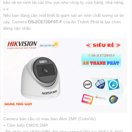
bảo vệ an ninh tại các khu vực như công ty, cửa hàng, nhà riêng,
v.v.
Nếu bạn đang cần một thiết bị giám sát an ninh chất lượng và tin
cậy, Camera
DS-2CE72DF0T-F
của An Thành Phát là lựa chọn
đáng cân nhắc.
Camera bán cầu có màu ban đêm 2MP (ColorVu)
+ Cảm biến CMOS 2MP
. Độ phân giả 1920x1080. Độ nhạy sáng 0.001 lux @(F1.0, AGC