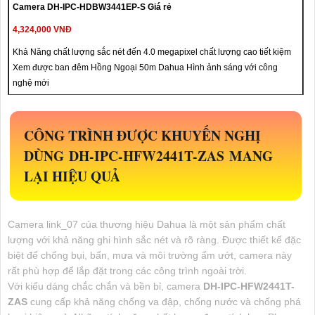
Camera DH-IPC-HDBW3441EP-S Giá rẻ
4,324,000 VNĐ
Khả Năng chất lượng sắc nét đến 4.0 megapixel chất lượng cao tiết kiệm
Xem được ban đêm Hồng Ngoại 50m Dahua Hình ảnh sáng với công
nghệ mới
CÔNG TRÌNH ĐƯỢC KHUYẾN NGHỊ
DÙNG
DH-IPC-HFW2441T-ZAS
MANG
LẠI HIỆU QUẢ
Camera link_07 của thương hiệu Dahua là một sản phẩm chất
lượng với khả năng ghi hình sắc nét và rõ ràng. Được thiết kế đặc
biệt để chống bụi, bẩn, mưa và môi trường ẩm ướt, camera này
rất phù hợp để lắp đặt trong các công trình ngoài trời.
Với kiểu dáng chắc chắn và bền bỉ, camera
DH-IPC-HFW2441T-
ZAS
cung cấp khả năng chống va đập, chống nước và chống phá