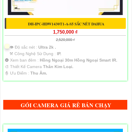
DH-IPC-HDW1430T1-A-S5 SẮC NÉT DAHUA
1,750,000 ₫
2,520,000 ₫
👁 Độ sắc nét :
Ultra 2k .
⚒ Công Nghệ Sử Dụng :
IP.
🌚 Xem ban đêm :
Hồng Ngoại 30m Hồng Ngoại Smart IR.
🎨 Thiết Kế Camera
Thân Kim Loại.
️👮 Ưu Điểm :
Thu Âm.
GÓI CAMERA GIÁ RẺ BÁN CHẠY