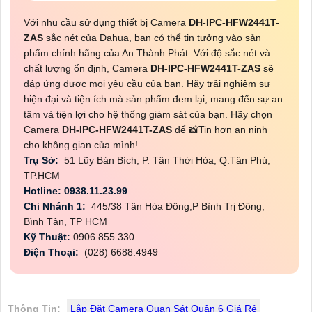
Với nhu cầu sử dụng thiết bị Camera
DH-IPC-HFW2441T-
ZAS
sắc nét của Dahua, bạn có thể tin tưởng vào sản
phẩm chính hãng của An Thành Phát. Với độ sắc nét và
chất lượng ổn định, Camera
DH-IPC-HFW2441T-ZAS
sẽ
đáp ứng được mọi yêu cầu của bạn. Hãy trải nghiệm sự
hiện đại và tiện ích mà sản phẩm đem lại, mang đến sự an
tâm và tiện lợi cho hệ thống giám sát của bạn. Hãy chọn
Camera
DH-IPC-HFW2441T-ZAS
để 📸
Tin hơn
an ninh
cho không gian của mình!
Trụ Sở:
51 Lũy Bán Bích, P. Tân Thới Hòa, Q.Tân Phú,
TP.HCM
Hotline: 0938.11.23.99
Chi Nhánh 1:
445/38 Tân Hòa Đông,P Bình Trị Đông,
Bình Tân, TP HCM
Kỹ Thuật:
0906.855.330
Điện Thoại:
(028) 6688.4949
Thông Tin:
Lắp Đặt Camera Quan Sát Quận 6 Giá Rẻ