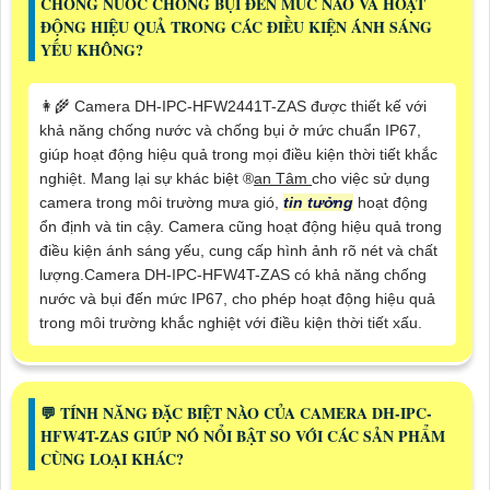
CHỐNG NƯỚC CHỐNG BỤI ĐẾN MỨC NÀO VÀ HOẠT
ĐỘNG HIỆU QUẢ TRONG CÁC ĐIỀU KIỆN ÁNH SÁNG
YẾU KHÔNG?
👩‍🌾 Camera DH-IPC-HFW2441T-ZAS được thiết kế với
khả năng chống nước và chống bụi ở mức chuẩn IP67,
giúp hoạt động hiệu quả trong mọi điều kiện thời tiết khắc
nghiệt. Mang lại sự khác biệt ®️
an Tâm
cho việc sử dụng
camera trong môi trường mưa gió,
tin tưởng
hoạt động
ổn định và tin cậy. Camera cũng hoạt động hiệu quả trong
điều kiện ánh sáng yếu, cung cấp hình ảnh rõ nét và chất
lượng.Camera DH-IPC-HFW4T-ZAS có khả năng chống
nước và bụi đến mức IP67, cho phép hoạt động hiệu quả
trong môi trường khắc nghiệt với điều kiện thời tiết xấu.
️💬 TÍNH NĂNG ĐẶC BIỆT NÀO CỦA CAMERA DH-IPC-
HFW4T-ZAS GIÚP NÓ NỔI BẬT SO VỚI CÁC SẢN PHẨM
CÙNG LOẠI KHÁC?