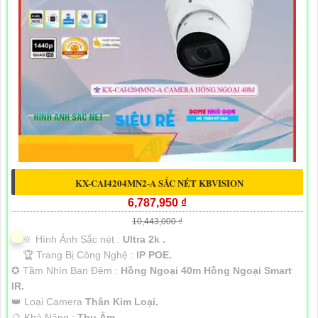
KX-CAI4204MN2-A SẮC NÉT KBVISION
6,787,950 ₫
10,443,000 ₫
🔆 Hình Ảnh Sắc nét :
Ultra 2k .
🏆 Trang Bị Công Nghệ :
IP POE.
✪ Tầm Nhìn Ban Đêm :
Hồng Ngoại 40m Hồng Ngoại Smart
IR.
👑 Loại Camera
Thân Kim Loại.
️🔮 Khả Năng :
Thu Âm.