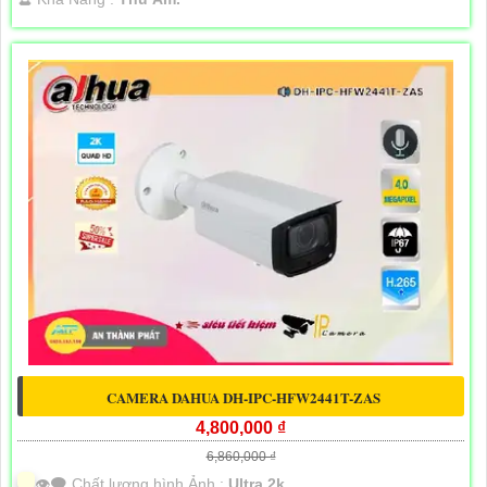
CAMERA DAHUA DH-IPC-HFW2441T-ZAS
4,800,000 ₫
6,860,000 ₫
👁️‍🗨 Chất lượng hình Ảnh :
Ultra 2k .