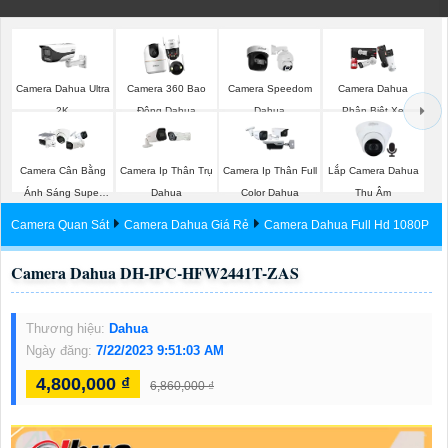
Camera Dahua Ultra
Camera 360 Bao
Camera Speedom
Camera Dahua
2K
Động Dahua
Dahua
Phân Biệt Xe
Lắp Camera Dahua
Camera Cân Bằng
Camera Ip Thân Trụ
Camera Ip Thân Full
Thu Âm
Ánh Sáng Super
Dahua
Color Dahua
Adapt
Camera Quan Sát
Camera Dahua Giá Rẻ
Camera Dahua Full Hd 1080P
Camera Dahua DH-IPC-HFW2441T-ZAS
Thương hiệu:
Dahua
Ngày đăng:
7/22/2023 9:51:03 AM
4,800,000 ₫
6,860,000 ₫