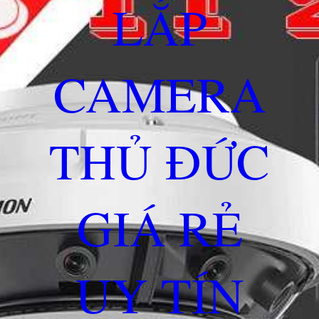
LẮP
CAMERA
THỦ ĐỨC
GIÁ RẺ
UY TÍN