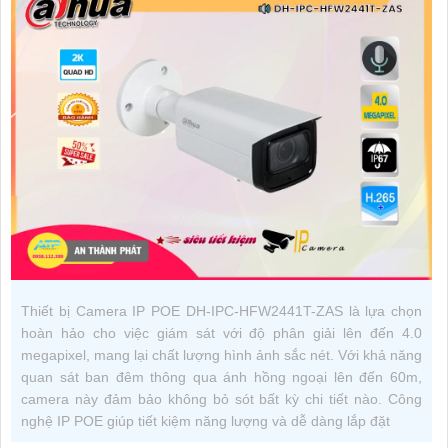
Thiết bị Camera IP POE DH-IPC-HFW2441T-ZAS là lựa chọn
hoàn hảo cho việc giám sát với độ phân giải lên đến 4.0
megapixel, mang lại chất lượng hình ảnh sắc nét. Với khả năng
quan sát ban đêm thông qua ánh hồng ngoại lên đến 60m,
camera này đảm bảo không bỏ sót bất kỳ chi tiết nào. Công
nghệ IP POE giúp tiết kiệm năng lượng và dễ dàng lắp đặt