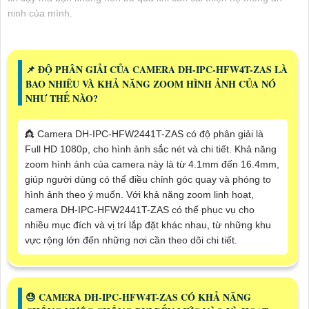
ninh của mình.
📌 ĐỘ PHÂN GIẢI CỦA CAMERA DH-IPC-HFW4T-ZAS LÀ
BAO NHIÊU VÀ KHẢ NĂNG ZOOM HÌNH ẢNH CỦA NÓ
NHƯ THẾ NÀO?
👸 Camera DH-IPC-HFW2441T-ZAS có độ phân giải là
Full HD 1080p, cho hình ảnh sắc nét và chi tiết. Khả năng
zoom hình ảnh của camera này là từ 4.1mm đến 16.4mm,
giúp người dùng có thể điều chỉnh góc quay và phóng to
hình ảnh theo ý muốn. Với khả năng zoom linh hoạt,
camera DH-IPC-HFW2441T-ZAS có thể phục vụ cho
nhiều mục đích và vị trí lắp đặt khác nhau, từ những khu
vực rộng lớn đến những nơi cần theo dõi chi tiết.
😓 CAMERA DH-IPC-HFW4T-ZAS CÓ KHẢ NĂNG