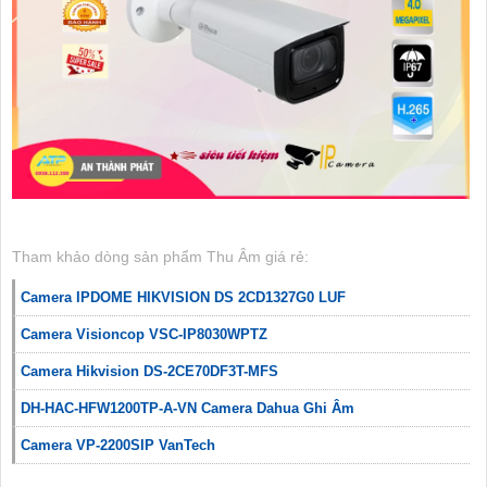
Tham khảo dòng sản phẩm Thu Âm giá rẻ:
Camera IPDOME HIKVISION DS 2CD1327G0 LUF
Camera Visioncop VSC-IP8030WPTZ
Camera Hikvision DS-2CE70DF3T-MFS
DH-HAC-HFW1200TP-A-VN Camera Dahua Ghi Âm
Camera VP-2200SIP VanTech