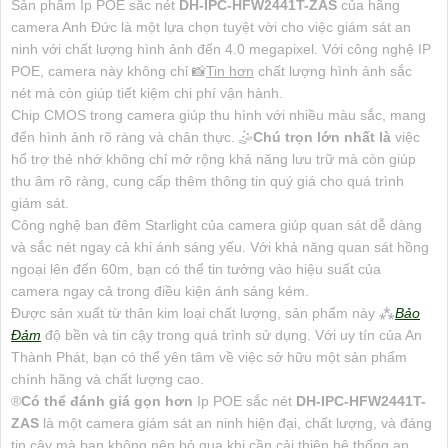
Sản phẩm Ip POE sắc nét
DH-IPC-HFW2441T-ZAS
của hãng
camera Anh Đức là một lựa chọn tuyệt vời cho việc giám sát an
ninh với chất lượng hình ảnh đến 4.0 megapixel. Với công nghệ IP
POE, camera này không chỉ 📸
Tin hơn
chất lượng hình ảnh sắc
nét mà còn giúp tiết kiệm chi phí vận hành.
Chip CMOS trong camera giúp thu hình với nhiều màu sắc, mang
đến hình ảnh rõ ràng và chân thực. 🤹
Chú trọn lớn nhất là
việc
hổ trợ thẻ nhớ không chỉ mở rộng khả năng lưu trữ mà còn giúp
thu âm rõ ràng, cung cấp thêm thông tin quý giá cho quá trình
giám sát.
Công nghệ ban đêm Starlight của camera giúp quan sát dễ dàng
và sắc nét ngay cả khi ánh sáng yếu. Với khả năng quan sát hồng
ngoại lên đến 60m, bạn có thể tin tưởng vào hiệu suất của
camera ngay cả trong điều kiện ánh sáng kém.
Được sản xuất từ thân kim loại chất lượng, sản phẩm này ⁂
Bảo
Đảm
độ bền và tin cậy trong quá trình sử dụng. Với uy tín của An
Thành Phát, bạn có thể yên tâm về việc sở hữu một sản phẩm
chính hãng và chất lượng cao.
®️
Có thể đánh giá gọn hơn
Ip POE sắc nét
DH-IPC-HFW2441T-
ZAS
là một camera giám sát an ninh hiện đại, chất lượng, và đáng
tin cậy mà bạn không nên bỏ qua khi cần cải thiện hệ thống an