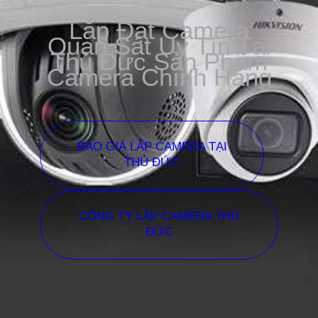
Lắp Đặt Camera
Quan Sát Uy Tín Tại
Thủ Đức Sản Phẩm
Camera Chính Hãng
BÁO GIÁ LẮP CAMERA TẠI
THỦ ĐỨC
CÔNG TY LẮP CAMERA THỦ
ĐỨC