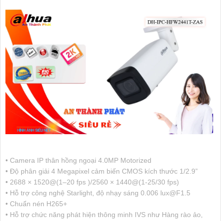
• Camera IP thân hồng ngoại 4.0MP Motorized
• Độ phân giải 4 Megapixel cảm biến CMOS kích thước 1/2.9”
• 2688 × 1520@(1–20 fps )/2560 × 1440@(1-25/30 fps)
• Hỗ trợ công nghệ Starlight, độ nhạy sáng 0.006 lux@F1.5
• Chuẩn nén H265+
• Hỗ trợ chức năng phát hiện thông minh IVS như Hàng rào ảo,