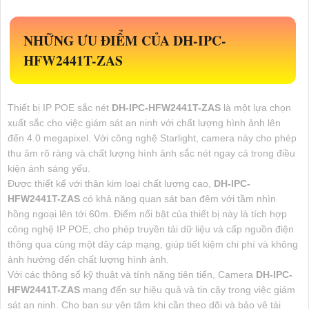
NHỮNG ƯU ĐIỂM CỦA
DH-IPC-
HFW2441T-ZAS
Thiết bị IP POE sắc nét
DH-IPC-HFW2441T-ZAS
là một lựa chọn
xuất sắc cho việc giám sát an ninh với chất lượng hình ảnh lên
đến 4.0 megapixel. Với công nghệ Starlight, camera này cho phép
thu âm rõ ràng và chất lượng hình ảnh sắc nét ngay cả trong điều
kiện ánh sáng yếu.
Được thiết kế với thân kim loại chất lượng cao,
DH-IPC-
HFW2441T-ZAS
có khả năng quan sát ban đêm với tầm nhìn
hồng ngoại lên tới 60m. Điểm nổi bật của thiết bị này là tích hợp
công nghệ IP POE, cho phép truyền tải dữ liệu và cấp nguồn điện
thông qua cùng một dây cáp mạng, giúp tiết kiệm chi phí và không
ảnh hưởng đến chất lượng hình ảnh.
Với các thông số kỹ thuật và tính năng tiên tiến, Camera
DH-IPC-
HFW2441T-ZAS
mang đến sự hiệu quả và tin cậy trong việc giám
sát an ninh. Cho bạn sự yên tâm khi cần theo dõi và bảo vệ tài