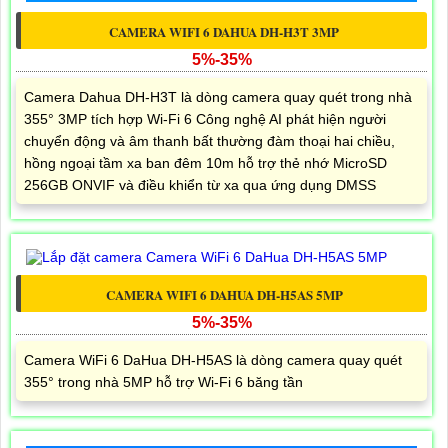
CAMERA WIFI 6 DAHUA DH-H3T 3MP
5%-35%
Camera Dahua DH-H3T là dòng camera quay quét trong nhà
355° 3MP tích hợp Wi-Fi 6 Công nghệ AI phát hiện người
chuyển động và âm thanh bất thường đàm thoại hai chiều,
hồng ngoại tầm xa ban đêm 10m hỗ trợ thẻ nhớ MicroSD
256GB ONVIF và điều khiển từ xa qua ứng dụng DMSS
CAMERA WIFI 6 DAHUA DH-H5AS 5MP
5%-35%
Camera WiFi 6 DaHua DH-H5AS là dòng camera quay quét
355° trong nhà 5MP hỗ trợ Wi-Fi 6 băng tần