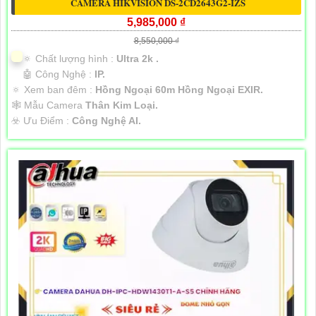
CAMERA HIKVISION DS-2CD2643G2-IZS
5,985,000 ₫
8,550,000 ₫
🔅 Chất lượng hình :
Ultra 2k .
🤖️ Công Nghệ :
IP.
🔅 Xem ban đêm :
Hồng Ngoại 60m Hồng Ngoại EXIR.
🕸️ Mẫu Camera
Thân Kim Loại.
️☣️ Ưu Điểm :
Công Nghệ AI.