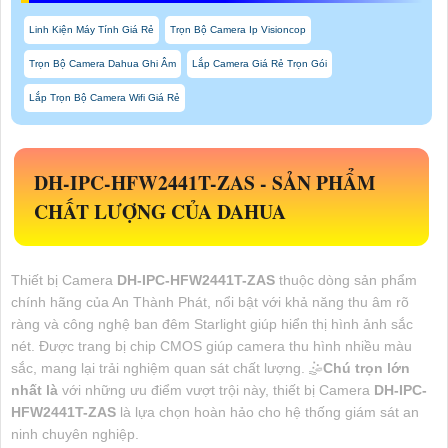
Linh Kiện Máy Tính Giá Rẻ
Trọn Bộ Camera Ip Visioncop
Trọn Bộ Camera Dahua Ghi Âm
Lắp Camera Giá Rẻ Trọn Gói
Lắp Trọn Bộ Camera Wifi Giá Rẻ
DH-IPC-HFW2441T-ZAS
-
SẢN PHẨM
CHẤT LƯỢNG CỦA DAHUA
Thiết bị Camera
DH-IPC-HFW2441T-ZAS
thuộc dòng sản phẩm
chính hãng của An Thành Phát, nổi bật với khả năng thu âm rõ
ràng và công nghệ ban đêm Starlight giúp hiển thị hình ảnh sắc
nét. Được trang bị chip CMOS giúp camera thu hình nhiều màu
sắc, mang lại trải nghiệm quan sát chất lượng. 🤹
Chú trọn lớn
nhất là
với những ưu điểm vượt trội này, thiết bị Camera
DH-IPC-
HFW2441T-ZAS
là lựa chọn hoàn hảo cho hệ thống giám sát an
ninh chuyên nghiệp.