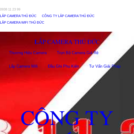
0938 11 23 99
LẮP CAMERA THỦ ĐỨC
CÔNG TY LẮP CAMERA THỦ ĐỨC
LẮP CAMERA WIFI THỦ ĐỨC
LẮP CAMERA THỦ ĐỨC
Thương Hiệu Camera
Trọn Bộ Camera Giá Rẻ
Lắp Camera Wifi
Đầu Ghi Phụ Kiên
Tư Vấn Giải Pháp
CÔNG TY