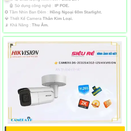
🤖️ Sử dụng công nghệ :
IP POE.
✪ Tầm Nhìn Ban Đêm :
Hồng Ngoại 60m Starlight.
💎 Thiết Kế Camera
Thân Kim Loại.
️📡 Khả Năng :
Thu Âm.