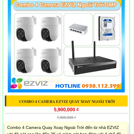
COMBO 4 CAMERA EZVIZ QUAY XOAY NGOÀI TRỜI
5,900,000 ₫
7,000,000 ₫
Combo 4 Camera Quay Xoay Ngoài Trời đến từ nhà EZVIZ
với độ nét cao lên đến 2K và giám sát ban đêm với 4 chế độ