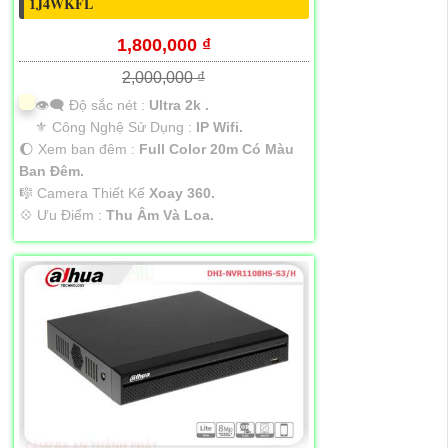
1J4WKFL
1,800,000 ₫
2,000,000 ₫
👁️‍🗨 Độ sắc nét :
Ultra 2k .
⚜️ Công Nghệ Sử Dụng :
IP Wifi.
🌔 Xem ban đêm :
Full Color 20m Có Màu
Ban Ðêm.
🎼️ Camera Thiết Kế
Xoay 360.
️💠 Ưu Điểm :
Thu Âm Và Loa.