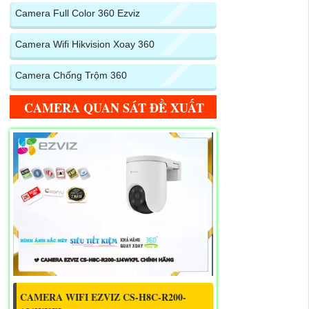
Camera Full Color 360 Ezviz
Camera Wifi Hikvision Xoay 360
Camera Chống Trộm 360
CAMERA QUAN SÁT ĐỀ XUẤT
CAMERA WIFI EZVIZ CS-H8C-R200-