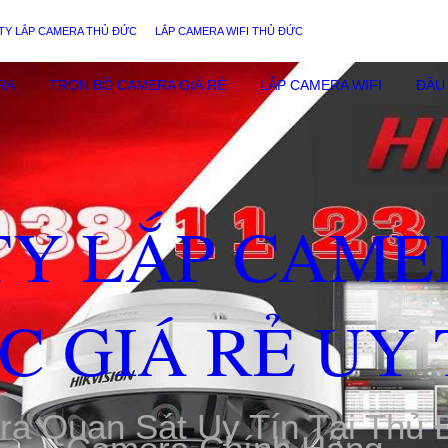
TY LẮP CAMERA THỦ ĐỨC
LẮP CAMERA WIFI THỦ ĐỨC
RA
TRỌN BỘ CAMERA GIÁ RẺ
LẮP CAMERA WIFI
ĐẦU 
TY LẮP CAME
C GIÁ RẺ UY 
ra Quan Sát Uy Tín Tại Thủ