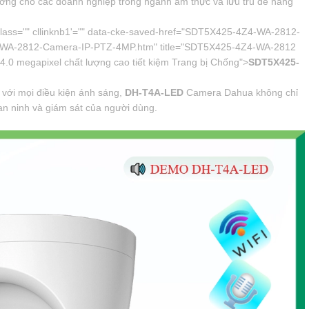
ưởng cho các doanh nghiệp trong ngành ẩm thực và lưu trú để nâng
ass="" cllinknb1'="" data-cke-saved-href="SDT5X425-4Z4-WA-2812-
WA-2812-Camera-IP-PTZ-4MP.htm" title="SDT5X425-4Z4-WA-2812
0 megapixel chất lượng cao tiết kiệm Trang bị Chống">
SDT5X425-
 với mọi điều kiện ánh sáng,
DH-T4A-LED
Camera Dahua không chỉ
an ninh và giám sát của người dùng.