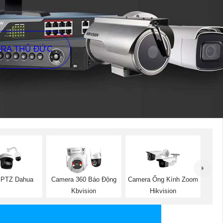
ERA THỦ ĐỨC
 PTZ Dahua
Camera 360 Báo Động
Camera Ống Kính Zoom
Kbvision
Hikvision