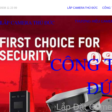
0938 11 23 99
LẮP CAMERA THỦ ĐỨC
CÔNG 
LẮP CAMERA THỦ ĐỨC
THƯƠNG HIỆU CAME
CÔNG 
ĐỨ
Lắp Đặt Came