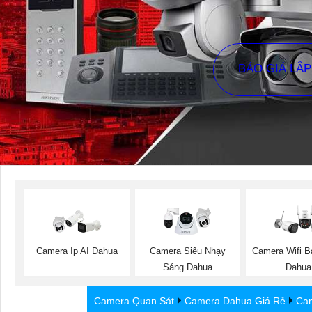
BÁO GIÁ LẮ
Camera Ip AI Dahua
Camera Siêu Nhạy
Camera Wifi 
Sáng Dahua
Dahua
Camera Quan Sát
Camera Dahua Giá Rẻ
Cam