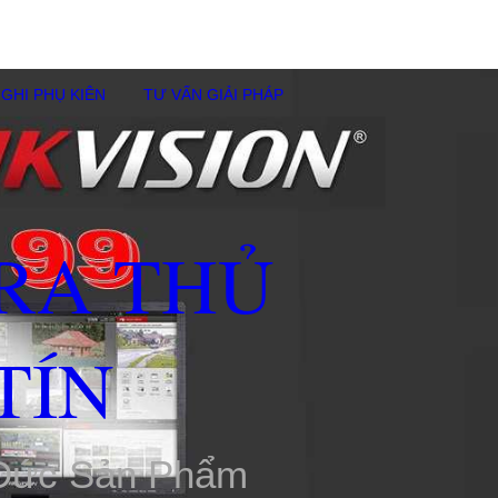
GHI PHỤ KIÊN
TƯ VẤN GIẢI PHÁP
RA THỦ
TÍN
 Đức Sản Phẩm