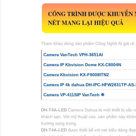
CÔNG TRÌNH ĐƯỢC KHUYẾN
NÉT MANG LẠI HIỆU QUẢ
Tham khảo dòng sản phẩm Công Nghệ AI giá rẻ:
Camera VanTech VPH-3651AI
Camera IP Kbvision Dome KX-C8004N
Camera Kbvision KX-F9008ITN2
Camera IP 4k dahua DH-IPC-HFW2831TP-AS-
Camera VP-411SIP VanTech ❇
DH-T4A-LED
Camera Dahua là một thiết bị sắc né
khách sạn. Với mỹ thuật cao, sản phẩm này không
trường sang trọng.
DH-T4A-LED
được thiết kế với nét kiểu dáng đ