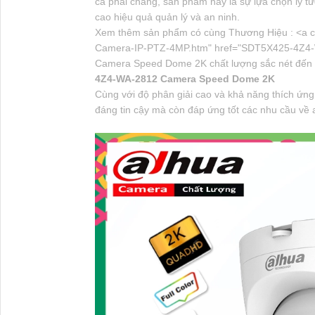
cả phải chăng, sản phẩm này là sự lựa chọn lý t
cao hiệu quả quản lý và an ninh.
Xem thêm sản phẩm có cùng Thương Hiệu : <a cl
Camera-IP-PTZ-4MP.htm" href="SDT5X425-4Z4-
Camera Speed Dome 2K chất lượng sắc nét đến 4.
4Z4-WA-2812 Camera Speed Dome 2K
Cùng với độ phân giải cao và khả năng thích ứng
đáng tin cậy mà còn đáp ứng tốt các nhu cầu về 