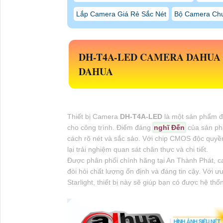
Lắp Camera Giá Rẻ Sắc Nét
Bộ Camera Chu
DH-T4A-LED
CAMERA DAHUA 
DAHUA
Thiết bị Camera
DH-T4A-LED
là một sản phẩm đá
cho công trình. Điểm đáng
nghĩ Đến
của sản phẩ
cách rõ nét và sắc sảo. Với chip CMOS độc quyề
lại trải nghiệm quan sát chân thực và chi tiết.
Được phân phối chính hãng tại An Thành Phát, 
đòi hỏi chất lượng ổn định và đáng tin cậy. Với 
Starlight, thiết bị này sẽ giúp bạn có được hệ th