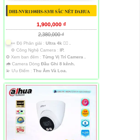
DHI-NVR1108HS-S3/H SẮC NÉT DAHUA
1,900,000 ₫
2,380,000 ₫
️👀 Độ Phân giải :
Ultra 4k 👍🏾 .
⚙ Công Nghệ Camera :
IP.
❂ Xem ban đêm :
Từng Vị Trí Camera .
🌧️ Camera Dòng
Đầu Ghi 8 kênh.
️💫 Ưu Điểm :
Thu Âm Và Loa.