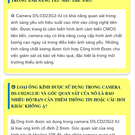
TRONG ÁNH SÁNG YẾU NHƯ THẾ NÀO?
♻️ Camera DS-CD23G2-IU có khả năng quan sát trong
ánh sáng yếu với hiệu suất cao nhờ vào công nghệ tiên
tiến. Được trang bị cảm biến hình ảnh cảm biến CMOS
tiên tiến, camera này có khả năng cung cấp hình ảnh chất
lượng cao ngay cả trong điều kiện ánh sáng yếu. Những
tính năng chất lượng được tích hợp Công trình Được cho
việc giám sát và bảo vệ hiệu quả, đặc biệt là trong môi
trường thiếu ánh sáng.
😓 LOẠI ỐNG KÍNH ĐƯỢC SỬ DỤNG TRONG CAMERA
DS-CD23G2-IU VÀ GÓC QUAN SÁT CỦA NÓ LÀ BAO
NHIÊU ĐỘ?BẠN CẦN THÊM THÔNG TIN HOẶC CÂU HỎI
KHÁC KHÔNG Ạ?
💁 Ong kính được sử dụng trong camera DS-CD23G2-IU
là loại ong kính cố định 2.8mm. Góc quan sát của ong
kính này là khoảng 108 độ, cho phép camera quan sát