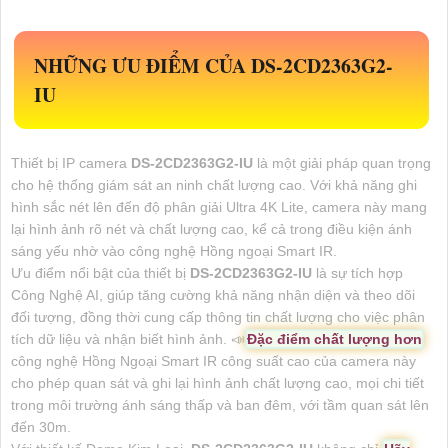
NHỮNG ƯU ĐIỂM CỦA
DS-2CD2363G2-
IU
Thiết bị IP camera
DS-2CD2363G2-IU
là một giải pháp quan trọng
cho hệ thống giám sát an ninh chất lượng cao. Với khả năng ghi
hình sắc nét lên đến độ phân giải Ultra 4K Lite, camera này mang
lại hình ảnh rõ nét và chất lượng cao, kể cả trong điều kiện ánh
sáng yếu nhờ vào công nghệ Hồng ngoại Smart IR.
Ưu điểm nổi bật của thiết bị
DS-2CD2363G2-IU
là sự tích hợp
Công Nghệ AI, giúp tăng cường khả năng nhận diện và theo dõi
đối tượng, đồng thời cung cấp thông tin chất lượng cho việc phân
tích dữ liệu và nhận biết hình ảnh. 📣
Đặc điểm chất lượng hơn
công nghệ Hồng Ngoại Smart IR công suất cao của camera này
cho phép quan sát và ghi lại hình ảnh chất lượng cao, mọi chi tiết
trong môi trường ánh sáng thấp và ban đêm, với tầm quan sát lên
đến 30m.