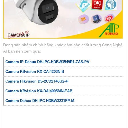
Dòng sản phẩm chính hãng khác đảm bảo chất lượng Công Nghệ
AI bạn nên xem qua:
Camera IP Dahua DH-IPC-HDBW3549R1-ZAS-PV
Camera KBvision KX-CAi4203N-B
Camera Hikvision DS-2CD2T46G2-4I
Camera KBvision KX-DAi4005MN-EAB
Camera Dahua DH-IPC-HDBW3231FP-M