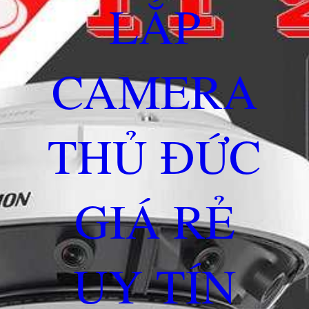
LẮP
CAMERA
THỦ ĐỨC
GIÁ RẺ
UY TÍN