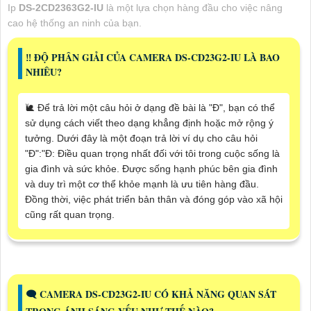
Ip
DS-2CD2363G2-IU
là một lựa chọn hàng đầu cho việc nâng
cao hệ thống an ninh của bạn.
‼️ ĐỘ PHÂN GIẢI CỦA CAMERA DS-CD23G2-IU LÀ BAO
NHIÊU?
🐌 Để trả lời một câu hỏi ở dạng đề bài là "Đ", bạn có thể
sử dụng cách viết theo dạng khẳng định hoặc mở rộng ý
tưởng. Dưới đây là một đoạn trả lời ví dụ cho câu hỏi
"Đ":"Đ: Điều quan trọng nhất đối với tôi trong cuộc sống là
gia đình và sức khỏe. Được sống hạnh phúc bên gia đình
và duy trì một cơ thể khỏe mạnh là ưu tiên hàng đầu.
Đồng thời, việc phát triển bản thân và đóng góp vào xã hội
cũng rất quan trọng.
🗨️ CAMERA DS-CD23G2-IU CÓ KHẢ NĂNG QUAN SÁT