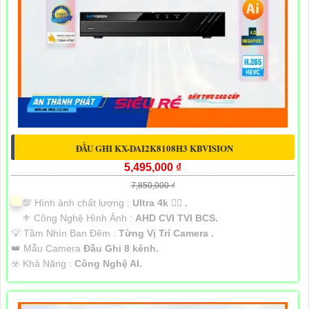
ĐẦU GHI KX-DAI2K8108H3 KBVISION
5,495,000 ₫
7,850,000 ₫
💯 Hình ảnh chất lượng :
Ultra 4k 👍🏾 .
⚜️ Công Nghệ Hình Ảnh :
AHD CVI TVI BCS.
💡 Tầm Nhìn Ban Đêm :
Từng Vị Trí Camera .
👑 Mẫu Camera
Đầu Ghi 8 kênh.
️☣️ Khả Năng :
Công Nghệ AI.