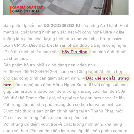
Sản phẩm Ip sắc nét
DS-2CD2363G2-IU
của hãng An Thành Phát
mang lại chất lượng hình ảnh sắc nét với công nghệ Ultra 4k lite,
không làm giảm chất lượng hình ảnh nhờ vào chip Progressive
Scan CMOS. Điều đặc biệt là sản phẩm được trang bị công nghệ
IP và thu hình nhiều màu sắc,
Hãy Tin rằng
cho hình ảnh rõ nét
và chân thực.
Sản phẩm hỗ trợ nhiều định dạng nén video như
H.265+/H.265/H.264+/H.264, cùng với Công Nghệ AI, thích hợp
cho các công trình cần giám sát an ninh. 📣
Đặc điểm chất lượng
hơn
công nghệ ban đêm Hồng Ngoại Smart IR với công suất cao
giúp camera xem được ban đêm trong khoảng cách lên đến 30m.
Với thiết kế Dome Kim Loại, sản phẩm này phù hợp cho việc lắp
đặt trong căn hộ, nhà phố, mang đến sự tiện lợi và an ninh cao.
Được xác thực là sản phẩm chính hãng tại An Thành Phát, một
địa chỉ uy tín trong lĩnh vực camera giám sát.
Với những ưu điểm vượt trội về chất lượng hình ảnh, khả năng
quan sát ban đêm và tính tiện lợi trong lắp đặt, sản phẩm camera