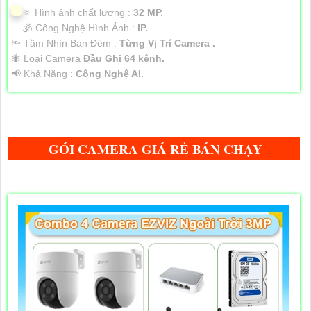
🔅 Hình ảnh chất lượng :
32 MP.
🕉️ Công Nghệ Hình Ảnh :
IP.
🔦 Tầm Nhìn Ban Đêm :
Từng Vị Trí Camera .
🐜 Loại Camera
Đầu Ghi 64 kênh.
️📢 Khả Năng :
Công Nghệ AI.
GÓI CAMERA GIÁ RẺ BÁN CHẠY