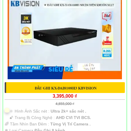
ĐẦU GHI KX-DAI8108H3 KBVISION
3,395,000 ₫
4,855,000 ₫
🔆 Hình Ảnh Sắc nét :
Ultra 2k+ sắc nét .
🌠 Trang Bị Công Nghệ :
AHD CVI TVI BCS.
🌈 Tầm Nhìn Ban Đêm :
Từng Vị Trí Camera .
❄ Loại Camera
Đầu Ghi 8 kênh.