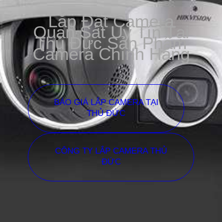
Lắp Đặt Camera
Quan Sát Uy Tín Tại
Thủ Đức Sản Phẩm
Camera Chính Hãng
BÁO GIÁ LẮP CAMERA TẠI
THỦ ĐỨC
CÔNG TY LẮP CAMERA THỦ
ĐỨC