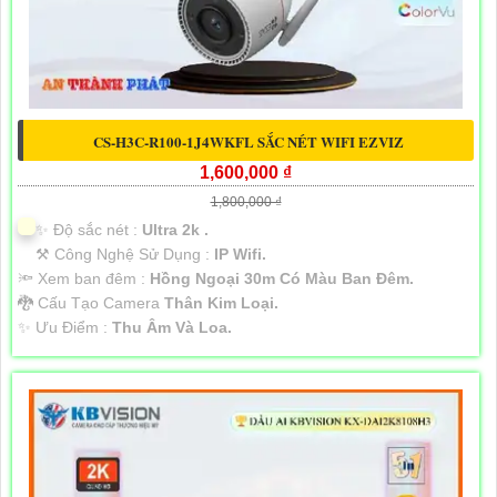
CS-H3C-R100-1J4WKFL SẮC NÉT WIFI EZVIZ
1,600,000 ₫
1,800,000 ₫
✨ Độ sắc nét :
Ultra 2k .
⚒ Công Nghệ Sử Dụng :
IP Wifi.
🔦 Xem ban đêm :
Hồng Ngoại 30m Có Màu Ban Đêm.
🐉️ Cấu Tạo Camera
Thân Kim Loại.
️✨ Ưu Điểm :
Thu Âm Và Loa.