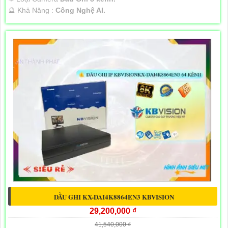
️🔮 Khả Năng :
Công Nghệ AI.
DẦU GHI KX-DAI4K8864EN3 KBVISION
29,200,000 ₫
41,540,000 ₫