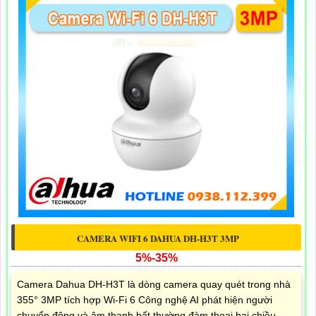
CAMERA WIFI 6 DAHUA DH-H3T 3MP
5%-35%
Camera Dahua DH-H3T là dòng camera quay quét trong nhà
355° 3MP tích hợp Wi-Fi 6 Công nghệ AI phát hiện người
chuyển động và âm thanh bất thường đàm thoại hai chiều,