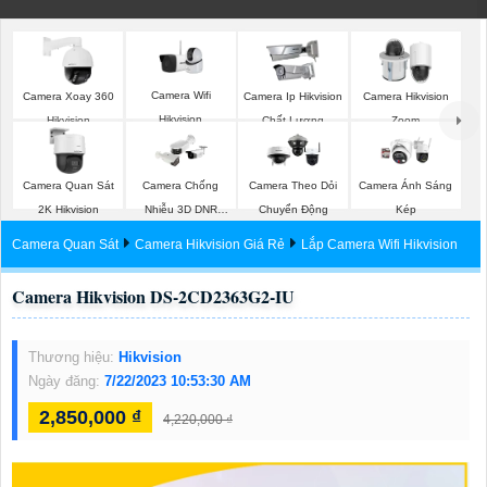
Camera Wifi
Camera Xoay 360
Camera Ip Hikvision
Camera Hikvision
Hikvision
Hikvision
Chất Lượng
Zoom
Camera Quan Sát
Camera Chống
Camera Theo Dỏi
Camera Ánh Sáng
2K Hikvision
Nhiễu 3D DNR
Chuyển Động
Kép
Hikvison
Camera Quan Sát
Camera Hikvision Giá Rẻ
Lắp Camera Wifi Hikvision
Camera Hikvision DS-2CD2363G2-IU
Thương hiệu:
Hikvision
Ngày đăng:
7/22/2023 10:53:30 AM
2,850,000 ₫
4,220,000 ₫