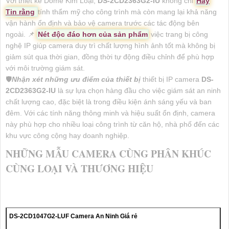
Với thiết kế Dome Kim Loại,
DS-2CD2363G2-IU
không chỉ
Hãy
Tin rằng
tính thẩm mỹ cho công trình mà còn mang lại khả năng
vận hành ổn định và bảo vệ camera trước các tác động bên
ngoài. 📌
Nét độc đáo hơn của sản phẩm
việc trang bị công
nghệ IP giúp camera duy trì chất lượng hình ảnh tốt mà không bị
giảm sút qua thời gian, đồng thời tự động điều chỉnh để phù hợp
với môi trường giám sát.
🛡
Nhận xét những ưu điểm của thiết bị
thiết bị IP camera
DS-
2CD2363G2-IU
là sự lựa chọn hàng đầu cho việc giám sát an ninh
chất lượng cao, đặc biệt là trong điều kiện ánh sáng yếu và ban
đêm. Với các tính năng thông minh và hiệu suất ổn định, camera
này phù hợp cho nhiều loại công trình từ căn hộ, nhà phố đến các
khu vực công cộng hay doanh nghiệp.
NHỮNG MẪU CAMERA CÙNG PHÂN KHÚC
CÙNG LOẠI VÀ THƯƠNG HIỆU
DS-2CD1047G2-LUF Camera An Ninh Giá rẻ