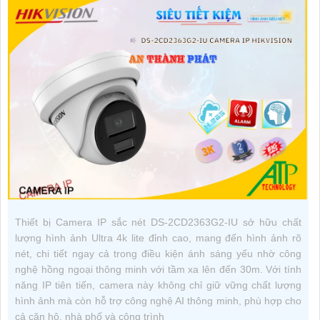
Thiết bị Camera IP sắc nét DS-2CD2363G2-IU sở hữu chất
lượng hình ảnh Ultra 4k lite đỉnh cao, mang đến hình ảnh rõ
nét, chi tiết ngay cả trong điều kiện ánh sáng yếu nhờ công
nghệ hồng ngoại thông minh với tầm xa lên đến 30m. Với tính
năng IP tiên tiến, camera này không chỉ giữ vững chất lượng
hình ảnh mà còn hỗ trợ công nghệ AI thông minh, phù hợp cho
cả căn hộ, nhà phố và công trình