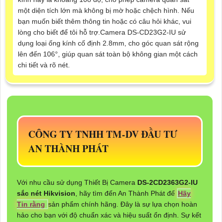
một diện tích lớn mà không bị mờ hoặc chệch hình. Nếu
bạn muốn biết thêm thông tin hoặc có câu hỏi khác, vui
lòng cho biết để tôi hỗ trợ.Camera DS-CD23G2-IU sử
dụng loại ống kính cố định 2.8mm, cho góc quan sát rộng
lên đến 106°, giúp quan sát toàn bộ không gian một cách
chi tiết và rõ nét.
CÔNG TY TNHH TM-DV ĐẦU TƯ
AN THÀNH PHÁT
Với nhu cầu sử dụng Thiết Bị Camera
DS-2CD2363G2-IU
sắc nét Hikvision
, hãy tìm đến An Thành Phát để
Hãy
Tin rằng
sản phẩm chính hãng. Đây là sự lựa chọn hoàn
hảo cho bạn với độ chuẩn xác và hiệu suất ổn định. Sự kết