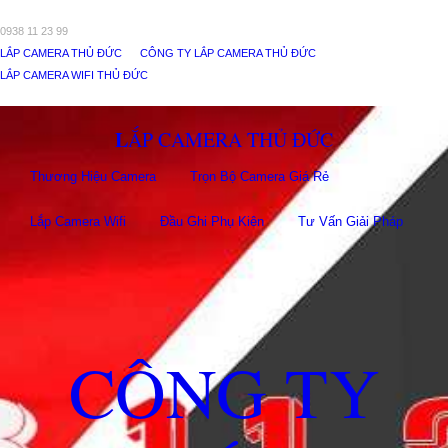
0938 11 23 99
LẮP CAMERA THỦ ĐỨC
CÔNG TY LẮP CAMERA THỦ ĐỨC
LẮP CAMERA WIFI THỦ ĐỨC
LẮP CAMERA THỦ ĐỨC
Thương Hiệu Camera
Trọn Bộ Camera Giá Rẻ
Lắp Camera Wifi
Đầu Ghi Phụ Kiên
Tư Vấn Giải Pháp
CÔNG TY