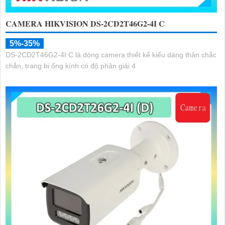
CAMERA HIKVISION DS-2CD2T46G2-4I C
5%-35%
DS-2CD2T46G2-4I C là dòng camera thiết kế kiểu dáng thân chắc
chắn, trang bị ống kính có độ phân giải 4