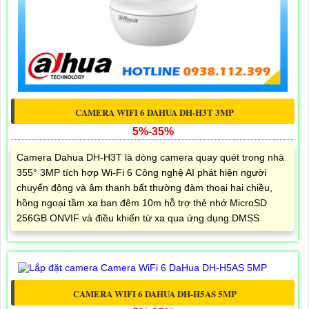
CAMERA WIFI 6 DAHUA DH-H3T 3MP
5%-35%
Camera Dahua DH-H3T là dòng camera quay quét trong nhà
355° 3MP tích hợp Wi-Fi 6 Công nghệ AI phát hiện người
chuyển động và âm thanh bất thường đàm thoại hai chiều,
hồng ngoại tầm xa ban đêm 10m hỗ trợ thẻ nhớ MicroSD
256GB ONVIF và điều khiển từ xa qua ứng dụng DMSS
CAMERA WIFI 6 DAHUA DH-H5AS 5MP