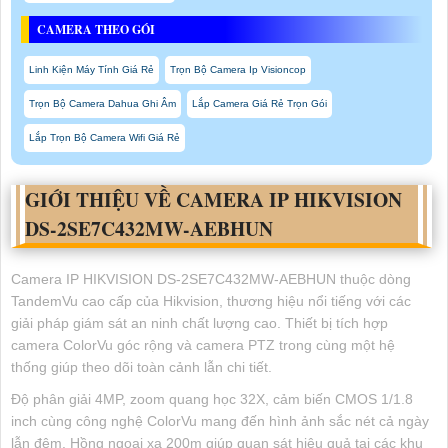
CAMERA THEO GÓI
Linh Kiện Máy Tính Giá Rẻ
Trọn Bộ Camera Ip Visioncop
Trọn Bộ Camera Dahua Ghi Âm
Lắp Camera Giá Rẻ Trọn Gói
Lắp Trọn Bộ Camera Wifi Giá Rẻ
GIỚI THIỆU VỀ CAMERA IP HIKVISION
DS-2SE7C432MW-AEBHUN
Camera IP HIKVISION DS-2SE7C432MW-AEBHUN thuộc dòng
TandemVu cao cấp của Hikvision, thương hiệu nổi tiếng với các
giải pháp giám sát an ninh chất lượng cao. Thiết bị tích hợp
camera ColorVu góc rộng và camera PTZ trong cùng một hệ
thống giúp theo dõi toàn cảnh lẫn chi tiết.
Độ phân giải 4MP, zoom quang học 32X, cảm biến CMOS 1/1.8
inch cùng công nghệ ColorVu mang đến hình ảnh sắc nét cả ngày
lẫn đêm. Hồng ngoại xa 200m giúp quan sát hiệu quả tại các khu