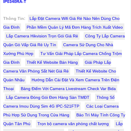
IP0340RA-T
Thông Tin:
Lắp Đặt Camera Wifi Giá Rẻ Nào Nên Dùng Cho
Gia Đình
Phần Mềm Quản Lý Mã Đơn Hàng Trích Xuất Video
Lắp Camera Hikvision Trọn Gói Giá Rẻ
Công Ty Lắp Camera
Quận Gò Vấp Giá Rẻ Uy Tín
Camera Sử Dụng Cho Nhà
Xưởng Phù Hợp
Tư Vấn Giải Pháp Lắp Camera Chống Trộm
Gia Đình
Thiết Kế Website Bán Hàng
Giải Pháp Lắp
Camera Văn Phòng Sắt Nét Giá Rẻ
Thiết Kế Website Cho
Quán Nhậu
Hướng Dẫn Cài Đặt Và Xem Camera Trên Điện
Thoại
Bảng Điểm Với Camera Livestream Check Var Bida
Lắp Camera Đóng Gói Đơn Hàng Sàn TMĐT
Thông Số
Camera Imou Dùng Sim 4G IPC-S21FTP
Các Loại Camera
Phù Hợp Sử Dụng Trong Cửa Hàng
Bảo Trì Máy Tính Công Ty
Quận Tân Phú
Trọn bộ camera văn phòng chất lượng
Lắp