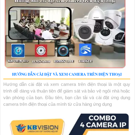
HƯỚNG DẪN CÀI ĐẶT VÀ XEM CAMERA TRÊN ĐIỆN THOẠI
Hướng dẫn cài đặt và xem camera trên điện thoại là một quy
trình dễ dàng và thuận tiện để giám sát và bảo vệ ngôi nhà hoặc
văn phòng của bạn. Đầu tiên, bạn cần tải và cài đặt ứng dụng
camera trên điện thoại của mình từ cửa hàng ứng dụng