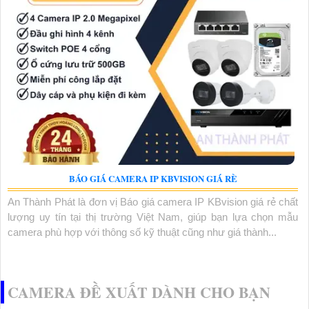
BÁO GIÁ CAMERA IP KBVISION GIÁ RÈ
An Thành Phát là đơn vị Báo giá camera IP KBvision giá rẻ chất
lượng uy tín tại thị trường Việt Nam, giúp bạn lựa chọn mẫu
camera phù hợp với thông số kỹ thuật cũng như giá thành...
CAMERA ĐỀ XUẤT DÀNH CHO BẠN