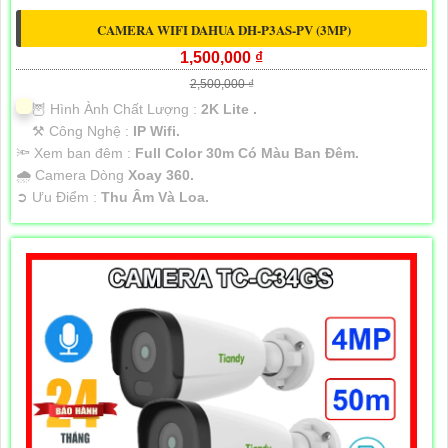
CAMERA WIFI DAHUA DH-P3AS-PV (3MP)
1,500,000 ₫
2,500,000 ₫
🦉 Hình Ành Chất Lượng :
2K Lite .
⚒ Công Nghệ :
IP Wifi.
🔦 Xem ban đêm :
Full Color 30m Có Màu Ban Ðêm.
🌧️ Camera Dòng
Xoay 360.
️➲ Ưu Điểm :
Thu Âm Và Loa.