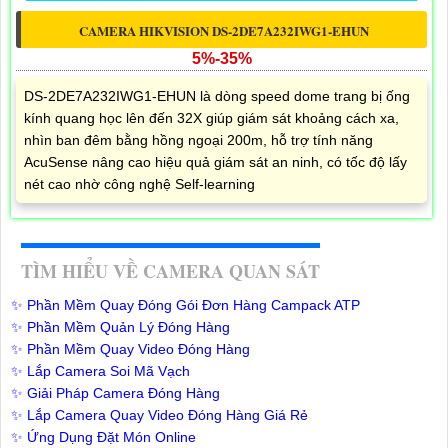
CAMERA HIKVISION DS-2DE7A232IWG1-EHUN
5%-35%
DS-2DE7A232IWG1-EHUN là dòng speed dome trang bị ống
kính quang học lên đến 32X giúp giám sát khoảng cách xa,
nhìn ban đêm bằng hồng ngoại 200m, hỗ trợ tính năng
AcuSense nâng cao hiệu quả giám sát an ninh, có tốc độ lấy
nét cao nhờ công nghệ Self-learning
TÌM HIỂU VỀ CAMERA QUAN SÁT
✨ Phần Mềm Quay Đóng Gói Đơn Hàng Campack ATP
✨ Phần Mềm Quản Lý Đóng Hàng
✨ Phần Mềm Quay Video Đóng Hàng
✨ Lắp Camera Soi Mã Vạch
✨ Giải Pháp Camera Đóng Hàng
✨ Lắp Camera Quay Video Đóng Hàng Giá Rẻ
✨ Ứng Dụng Đặt Món Online