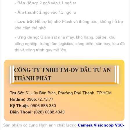
-
Báo động:
2 ngõ vào / 1 ngõ ra
-
Âm thanh:
1 ngõ vào / 1 ngõ ra
-
Lưu trữ:
Hỗ trợ bộ nhớ Flash và thông báo, không hỗ trợ
khe cắm thẻ nhớ
-
Ứng dụng:
Giám sát nhà máy, kho hàng, bãi xe, khu
công nghiệp, trung tâm logistics, cảng biển, sân bay, khu đô
thị và công trình quy mô lớn.
CÔNG TY TNHH TM-DV ĐẦU TƯ AN
THÀNH PHÁT
Trụ Sở:
51 Lũy Bán Bích, Phường Phú Thạnh, TP.HCM
Hotline:
0906.72.73.77
Kỹ Thuật:
0906.855.330
Điện Thoại:
(028) 6688.4949
Sản phẩm có cùng Hình ảnh chất lượng
Camera Visioncop VSC-