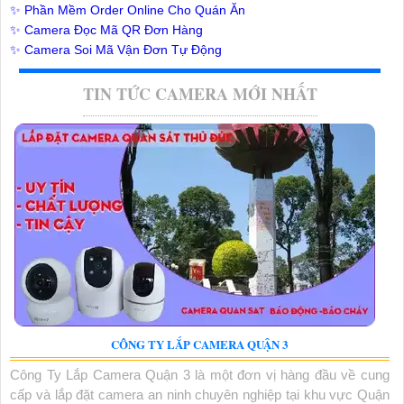
✨ Phần Mềm Order Online Cho Quán Ăn
✨ Camera Đọc Mã QR Đơn Hàng
✨ Camera Soi Mã Vận Đơn Tự Động
TIN TỨC CAMERA MỚI NHẤT
CÔNG TY LẮP CAMERA QUẬN 3
Công Ty Lắp Camera Quận 3 là một đơn vị hàng đầu về cung
cấp và lắp đặt camera an ninh chuyên nghiệp tại khu vực Quận