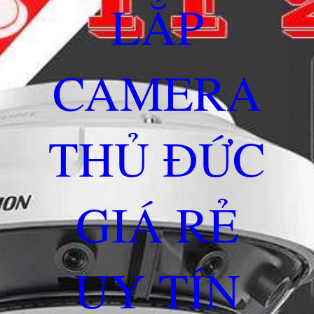
LẮP
CAMERA
THỦ ĐỨC
GIÁ RẺ
UY TÍN