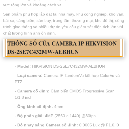
vực rộng lớn và khoảng cách xa.
Sản phẩm phù hợp lắp đặt tại nhà máy, khu công nghiệp, kho vận,
bãi xe, cảng biển, sân bay, trung tâm thương mại, khu đô thị, công
trình giao thông và nhiều dự án yêu cầu giám sát diện tích lớn với
chất lượng hình ảnh ổn định.
THÔNG SỐ CỦA CAMERA IP HIKVISION
DS-2SE7C432MW-AEBHUN
-
Model:
HIKVISION DS-2SE7C432MW-AEBHUN
-
Loại camera:
Camera IP TandemVu kết hợp ColorVu và
PTZ
-
Camera cố định:
Cảm biến CMOS Progressive Scan
1/1.8 inch
-
Ống kính cố định:
4mm
-
Độ phân giải:
4MP (2560 × 1440) @30fps
-
Độ nhạy sáng Camera cố định:
0.0005 Lux @ F1.0, 0