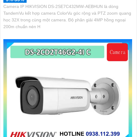
Camera IP HIKVISION DS-2SE7C432MW-AEBHUN là dòng
TandemVu kết hợp camera ColorVu góc rộng và PTZ zoom quang
học 32X trong cùng một camera. Độ phân giải 4MP hồng ngoại
200m chuẩn nén H