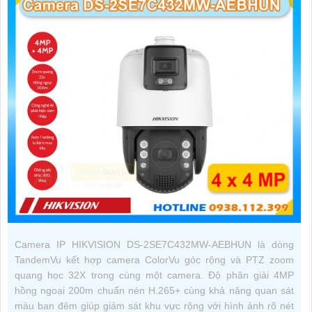
Camera IP HIKVISION DS-2SE7C432MW-AEBHUN là dòng
TandemVu kết hợp camera ColorVu góc rộng và PTZ zoom
quang học 32X trong cùng một camera. Độ phân giải 4MP
hồng ngoại 200m chuẩn nén H.265+ cùng khả năng quan sát
màu ban đêm giúp giám sát khu vực rộng với hình ảnh rõ nét