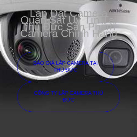
Lắp Đặt Camera
Quan Sát Uy Tín Tại
Thủ Đức Sản Phẩm
Camera Chính Hãng
BÁO GIÁ LẮP CAMERA TẠI
THỦ ĐỨC
CÔNG TY LẮP CAMERA THỦ
ĐỨC