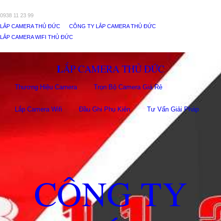
0938 11 23 99
LẮP CAMERA THỦ ĐỨC
CÔNG TY LẮP CAMERA THỦ ĐỨC
LẮP CAMERA WIFI THỦ ĐỨC
LẮP CAMERA THỦ ĐỨC
Thương Hiệu Camera
Trọn Bộ Camera Giá Rẻ
Lắp Camera Wifi
Đầu Ghi Phụ Kiên
Tư Vấn Giải Pháp
CÔNG TY