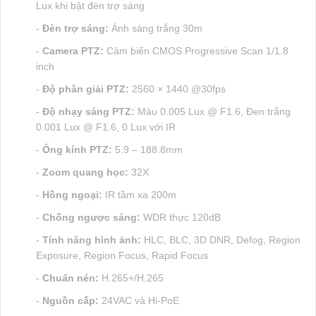
Lux khi bật đèn trợ sáng
-
Đèn trợ sáng:
Ánh sáng trắng 30m
-
Camera PTZ:
Cảm biến CMOS Progressive Scan 1/1.8
inch
-
Độ phân giải PTZ:
2560 × 1440 @30fps
-
Độ nhạy sáng PTZ:
Màu 0.005 Lux @ F1.6, Đen trắng
0.001 Lux @ F1.6, 0 Lux với IR
-
Ống kính PTZ:
5.9 – 188.8mm
-
Zoom quang học:
32X
-
Hồng ngoại:
IR tầm xa 200m
-
Chống ngược sáng:
WDR thực 120dB
-
Tính năng hình ảnh:
HLC, BLC, 3D DNR, Defog, Region
Exposure, Region Focus, Rapid Focus
-
Chuẩn nén:
H.265+/H.265
-
Nguồn cấp:
24VAC và Hi-PoE