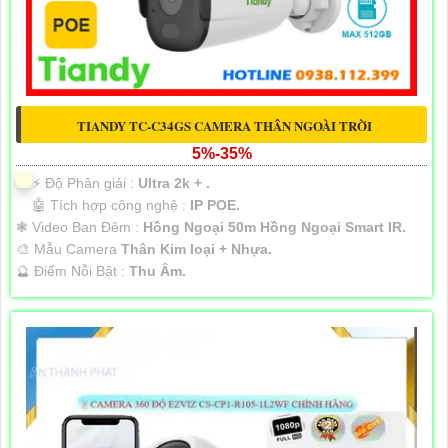
TIANDY TC-C34GS CAMERA THÂN NGOÀI TRỜI
5%-35%
️⚡ Độ Phân giải :
Ultra 2k + .
🤖️ Tích hợp công nghệ :
IP POE.
❃ Video Ban Đêm :
Hồng Ngoại 50m Hồng Ngoại Smart IR.
🎨 Mẫu Camera
Thân Kim loại + Nhựa.
️🔮 Điểm Nỗi Bật :
Thu Âm.