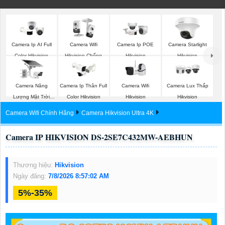
Camera Ip AI Full
Camera Wifi
Camera Ip POE
Camera Starlight
Color Hikvision
Hikvision Chống
Hikvision
Hikvision
Trộm
Camera Năng
Camera Wifi
Camera Ip Thân Full
Camera Lux Thấp
Lượng Mặt Trời
Hikvision
Color Hikvision
Hikvision
Hikvision
Camera Wifi Chính Hãng
Camera Hikvision Ultra 4K
Camera IP HIKVISION DS-2SE7C432MW-AEBHUN
Thương hiệu:
Hikvision
Ngày đăng:
7/8/2026 8:57:02 AM
5%-35%