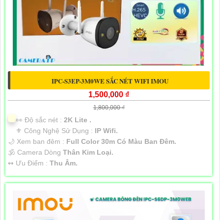
IPC-S3EP-3M0WE SẮC NÉT WIFI IMOU
1,500,000 ₫
1,800,000 ₫
️👀 Độ sắc nét :
2K Lite .
⚜️ Công Nghệ Sử Dụng :
IP Wifi.
🌙 Xem ban đêm :
Full Color 30m Có Màu Ban Đêm.
🕉️ Camera Dòng
Thân Kim Loại.
️↭ Ưu Điểm :
Thu Âm.