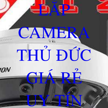
LẮP
CAMERA
THỦ ĐỨC
GIÁ RẺ
UY TÍN