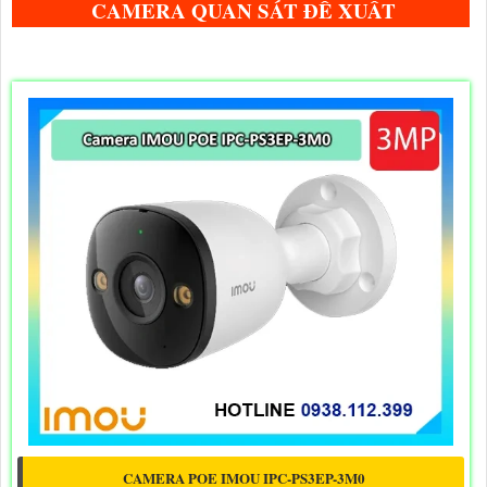
CAMERA QUAN SÁT ĐỀ XUẤT
CAMERA POE IMOU IPC-PS3EP-3M0