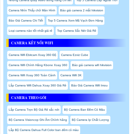
Những camera quay video đóng hàng chi tiết
Top 5 Camera Lắp Ngoài Trời
Camera Nhìn Thấy chữ Màn Hình
Báo giá camera 2 mắt hikvision
Báo Giá Camera Chi Tiết
Top 5 Camera Xem Mã Vạch Đơn Hàng
Loại camera nào tốt nhất giá rẻ
Top Camera Sắc Nét Giá Rẻ
CAMERA KẾT NỐI WIFI
Camera Wifi Ebitcam Xoay 360 Độ
Camera Ezviz Cube
Camera Wifi Chính Hãng Kbone Xoay 360
Báo giá camera wifi hikvision
Camera Wifi Xoay 360 Toàn Cảnh
Camera Wifi 3K
Lắp Camera Wifi Dahua Xoay 360 Giá Rẻ
Báo Giá Camera Wifi Imou
CAMERA THEO GÓI
Lắp Camera Trọn Bộ Giá Rẻ sắc nét
Bộ Camera Ban Đêm Có Màu
Bộ Camera Visioncop Ghi Âm Chính hãng
Bộ Camera Ip Chất Lượng
Lắp Bộ Camera Dahua Full Color ban đêm có màu