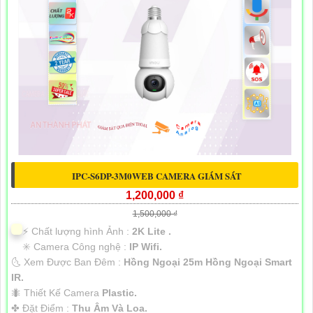
IPC-S6DP-3M0WEB CAMERA GIÁM SÁT
1,200,000 ₫
1,500,000 ₫
️⚡ Chất lượng hình Ảnh :
2K Lite .
✳️ Camera Công nghệ :
IP Wifi.
🌜 Xem Được Ban Đêm :
Hồng Ngoại 25m Hồng Ngoại Smart
IR.
🐜 Thiết Kế Camera
Plastic.
️✤ Đặt Điểm :
Thu Âm Và Loa.