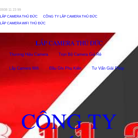
0938 11 23 99
LẮP CAMERA THỦ ĐỨC
CÔNG TY LẮP CAMERA THỦ ĐỨC
LẮP CAMERA WIFI THỦ ĐỨC
LẮP CAMERA THỦ ĐỨC
Thương Hiệu Camera
Trọn Bộ Camera Giá Rẻ
Lắp Camera Wifi
Đầu Ghi Phụ Kiên
Tư Vấn Giải Pháp
CÔNG TY