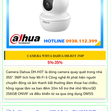
CAMERA WIFI 6 DAHUA DH-H3T 3MP
5%-35%
Camera Dahua DH-H3T là dòng camera quay quét trong nhà
355° 3MP tích hợp Wi-Fi 6 Công nghệ AI phát hiện người
chuyển động và âm thanh bất thường đàm thoại hai chiều,
hồng ngoại tầm xa ban đêm 10m hỗ trợ thẻ nhớ MicroSD
256GB ONVIF và điều khiển từ xa qua ứng dụng DMSS