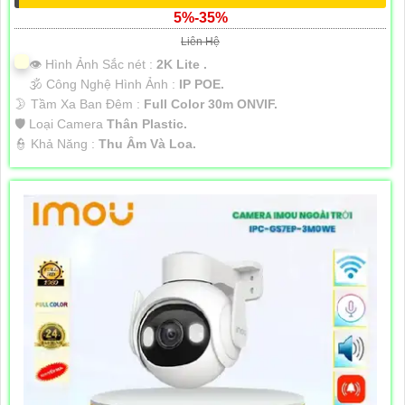
5%-35%
Liên Hệ
👁 Hình Ảnh Sắc nét :
2K Lite .
🕉️ Công Nghệ Hình Ảnh :
IP POE.
🌛 Tầm Xa Ban Đêm :
Full Color 30m ONVIF.
🛡 Loại Camera
Thân Plastic.
️👮 Khả Năng :
Thu Âm Và Loa.