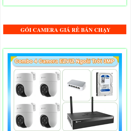
GÓI CAMERA GIÁ RẺ BÁN CHẠY