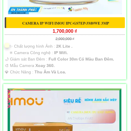
CAMERA IP WIFI IMOU IPC-GS7EP-3M0WE 3MP
1,700,000 ₫
2,000,000 ₫
✨ Chất lượng hình Ảnh :
2K Lite .
✳️ Camera Công nghệ :
IP Wifi.
🌙 Giám sát Ban Đêm :
Full Color 30m Có Màu Ban Ðêm.
🎨 Mẫu Camera
Xoay 360.
️💎 Chức Năng :
Thu Âm Và Loa.