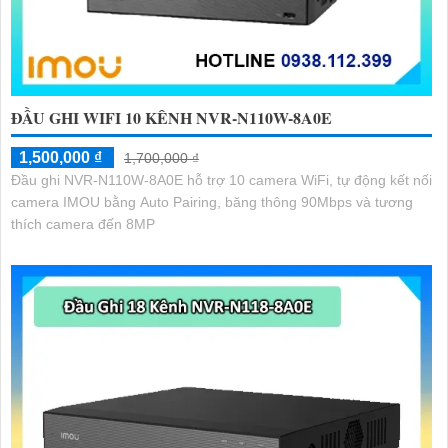
ĐẦU GHI WIFI 10 KÊNH NVR-N110W-8A0E
1,500,000 ₫
1,700,000 ₫
Đầu ghi NVR-N110W-8A0E hỗ trợ 10 camera WiFi, tự động kết nối
camera IMOU bằng Auto Pairing, băng thông 90Mbps và tương
thích camera đến 8MP