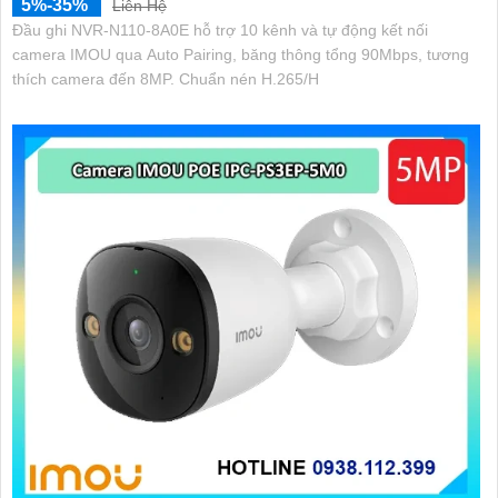
5%-35%
Liên Hệ
Đầu ghi NVR-N110-8A0E hỗ trợ 10 kênh và tự động kết nối
camera IMOU qua Auto Pairing, băng thông tổng 90Mbps, tương
thích camera đến 8MP. Chuẩn nén H.265/H