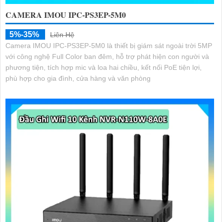
CAMERA IMOU IPC-PS3EP-5M0
5%-35%
Liên Hệ
Camera IMOU IPC-PS3EP-5M0 là thiết bị giám sát ngoài trời 5MP
với công nghệ Full Color ban đêm, hỗ trợ phát hiện con người và
phương tiện, tích hợp mic và loa hai chiều, kết nối PoE tiện lợi,
phù hợp cho gia đình, cửa hàng và văn phòng