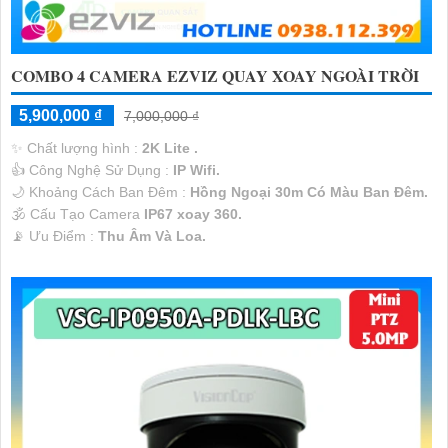
COMBO 4 CAMERA EZVIZ QUAY XOAY NGOÀI TRỜI
5,900,000 ₫
7,000,000 ₫
✨ Chất lượng hình :
2K Lite .
👍 Công Nghệ Sử Dụng :
IP Wifi.
🌙 Khoảng Cách Ban Đêm :
Hồng Ngoại 30m Có Màu Ban Ðêm.
🕉️ Cấu Tạo Camera
IP67 xoay 360.
️📡 Ưu Điểm :
Thu Âm Và Loa.