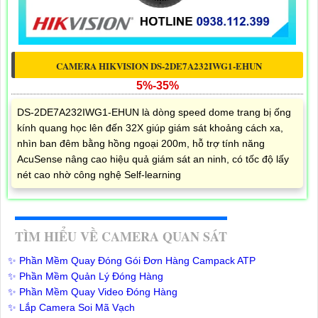
CAMERA HIKVISION DS-2DE7A232IWG1-EHUN
5%-35%
DS-2DE7A232IWG1-EHUN là dòng speed dome trang bị ống
kính quang học lên đến 32X giúp giám sát khoảng cách xa,
nhìn ban đêm bằng hồng ngoại 200m, hỗ trợ tính năng
AcuSense nâng cao hiệu quả giám sát an ninh, có tốc độ lấy
nét cao nhờ công nghệ Self-learning
TÌM HIỂU VỀ CAMERA QUAN SÁT
✨ Phần Mềm Quay Đóng Gói Đơn Hàng Campack ATP
✨ Phần Mềm Quản Lý Đóng Hàng
✨ Phần Mềm Quay Video Đóng Hàng
✨ Lắp Camera Soi Mã Vạch