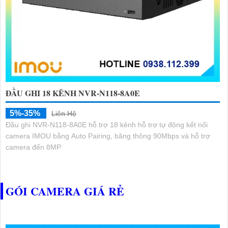
ĐẦU GHI 18 KÊNH NVR-N118-8A0E
5%-35%
Liên Hệ
Đầu ghi NVR-N118-8A0E hỗ trợ 18 kênh hỗ trợ tự động kết nối
camera IMOU bằng Auto Pairing, băng thông 90Mbps và hỗ trợ
camera đến 8MP
GÓI CAMERA GIÁ RẺ