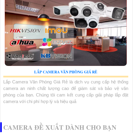
LẮP CAMERA VĂN PHÒNG GIÁ RẺ
Lắp Camera Văn Phòng Giá Rẻ là dịch vụ cung cấp hệ thống
camera an ninh chất lượng cao để giám sát và bảo vệ văn
phòng của bạn. Chúng tôi cam kết cung cấp giải pháp lắp đặt
camera với chi phí hợp lý và hiệu quả
CAMERA ĐỀ XUẤT DÀNH CHO BẠN