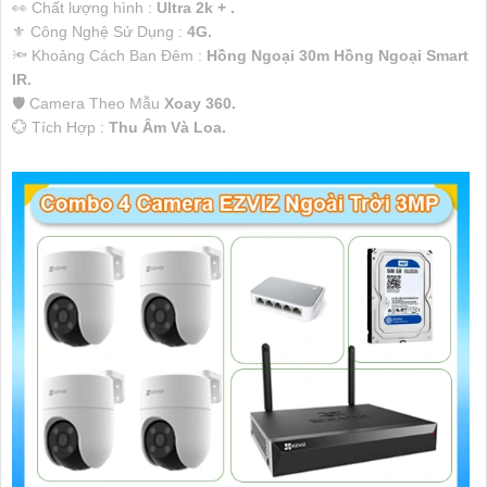
️👀 Chất lượng hình :
Ultra 2k + .
⚜️ Công Nghệ Sử Dụng :
4G.
🔦 Khoảng Cách Ban Đêm :
Hồng Ngoại 30m Hồng Ngoại Smart
IR.
🛡 Camera Theo Mẫu
Xoay 360.
️💮 Tích Hợp :
Thu Âm Và Loa.