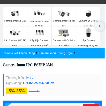
Camera Imou 2 Mắt
Camera Imou Ngoài
Camera 360 Imou
Lắp Camera Imou
Trời
Ngoài Trời
H.265+
Lắp Đặt Camera
Lắp Camera
Lắp Camera Wifi 2K
Camera Wifi Có Màu
Imou Trong Nhà
Samsung Xoay 360
Imou
Ban Đêm
Camera Wifi Chính Hãng
Camera Imou Chống Trộm
Camera Imou IPC-PS7FP-3M0
Thương hiệu:
Imou
Ngày đăng:
11/14/2025 3:32:00 PM
5%-35%
Liên Hệ