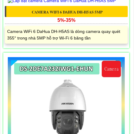
CAMERA WIFI 6 DAHUA DH-H5AS 5MP
5%-35%
Camera WiFi 6 DaHua DH-H5AS là dòng camera quay quét
355° trong nhà 5MP hỗ trợ Wi-Fi 6 băng tần