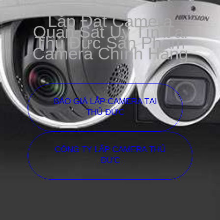
Lắp Đặt Camera
Quan Sát Uy Tín Tại
Thủ Đức Sản Phẩm
Camera Chính Hãng
BÁO GIÁ LẮP CAMERA TẠI
THỦ ĐỨC
CÔNG TY LẮP CAMERA THỦ
ĐỨC