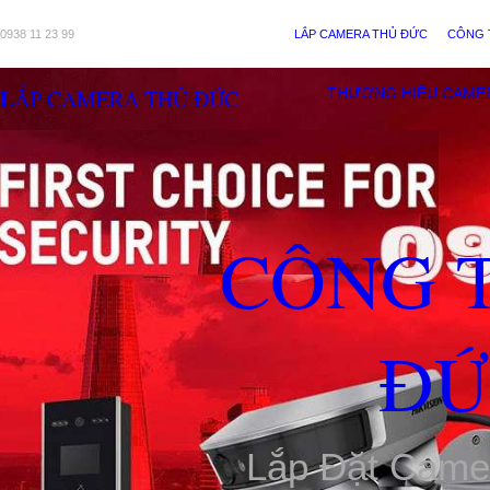
0938 11 23 99
LẮP CAMERA THỦ ĐỨC
CÔNG 
LẮP CAMERA THỦ ĐỨC
THƯƠNG HIỆU CAME
CÔNG 
ĐỨ
Lắp Đặt Came