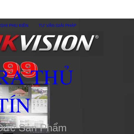
GHI PHỤ KIÊN
TƯ VẤN GIẢI PHÁP
RA THỦ
TÍN
 Đức Sản Phẩm