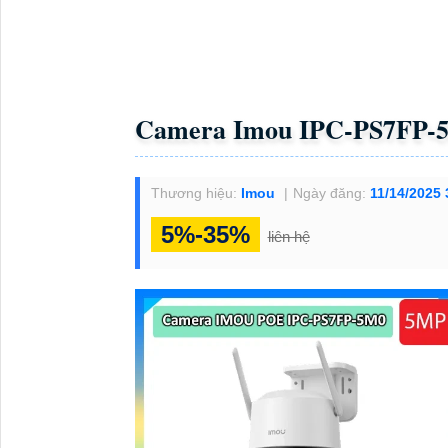
Camera Imou IPC-PS7FP-
Thương hiệu:
Imou
Ngày đăng:
11/14/2025
5%-35%
liên hệ