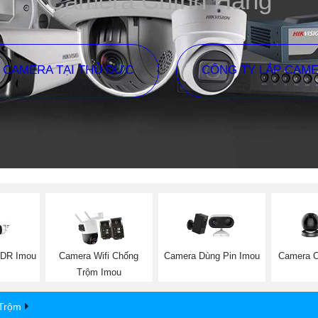
Camera Chính Hãng
P CAMERA TẠI THỦ ĐỨC
CÔNG TY LẮP CAM
DR Imou
Camera Wifi Chống
Camera Dùng Pin Imou
Camera 
Trộm Imou
Trộm