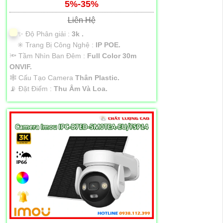
5%-35%
Liên Hệ
✨ Độ Phân giải :
3k .
✳️ Trang Bị Công Nghệ :
IP POE.
🔦 Tầm Nhìn Ban Đêm :
Full Color 30m
ONVIF.
🕸️ Cấu Tạo Camera
Thân Plastic.
️📡 Đặt Điểm :
Thu Âm Và Loa.