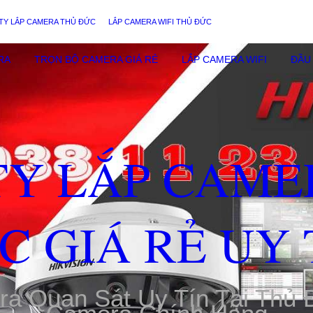
TY LẮP CAMERA THỦ ĐỨC
LẮP CAMERA WIFI THỦ ĐỨC
RA
TRỌN BỘ CAMERA GIÁ RẺ
LẮP CAMERA WIFI
ĐẦU 
TY LẮP CAME
C GIÁ RẺ UY 
ra Quan Sát Uy Tín Tại Thủ