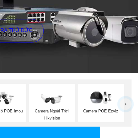
ERA THỦ ĐỨC
Có POE Imou
Camera Ngoài Trời
Camera POE Ezviz
Hikvision