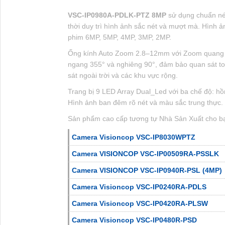
VSC-IP0980A-PDLK-PTZ 8MP
sử dụng chuẩn nén
thời duy trì hình ảnh sắc nét và mượt mà. Hình ảnh
phim 6MP, 5MP, 4MP, 3MP, 2MP.
Ống kính Auto Zoom 2.8–12mm với Zoom quang 4
ngang 355° và nghiêng 90°, đảm bảo quan sát t
sát ngoài trời và các khu vực rộng.
Trang bị 9 LED Array Dual_Led với ba chế độ: hồ
Hình ảnh ban đêm rõ nét và màu sắc trung thực. C
Sản phẩm cao cấp tương tự Nhà Sản Xuất cho b
Camera Visioncop VSC-IP8030WPTZ
Camera VISIONCOP VSC-IP00509RA-PSSLK
Camera VISIONCOP VSC-IP0940R-PSL (4MP)
Camera Visioncop VSC-IP0240RA-PDLS
Camera Visioncop VSC-IP0420RA-PLSW
Camera Visioncop VSC-IP0480R-PSD