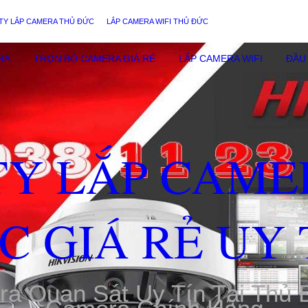
TY LẮP CAMERA THỦ ĐỨC
LẮP CAMERA WIFI THỦ ĐỨC
RA
TRỌN BỘ CAMERA GIÁ RẺ
LẮP CAMERA WIFI
ĐẦU 
TY LẮP CAME
C GIÁ RẺ UY 
ra Quan Sát Uy Tín Tại Thủ