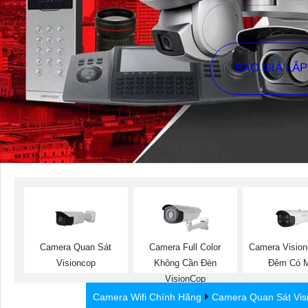
BÁO GIÁ LẮ
Camera Quan Sát
Camera Full Color
Camera Visio
Visioncop
Không Cần Đèn
Đêm Có 
VisionCop
Camera Wifi Chính Hãng
Camera Quan Sát Vis