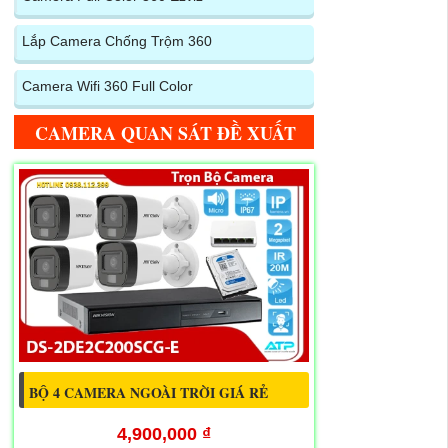
Lắp Camera Chống Trộm 360
Camera Wifi 360 Full Color
CAMERA QUAN SÁT ĐỀ XUẤT
BỘ 4 CAMERA NGOÀI TRỜI GIÁ RẺ
4,900,000 ₫