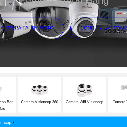
Camera Chính Hãng
P CAMERA TẠI THỦ ĐỨC
CÔNG TY LẮP CAM
ncop Ban
Camera Visioncop 360
Camera Wifi Visioncop
Camera V
Màu
ioncop