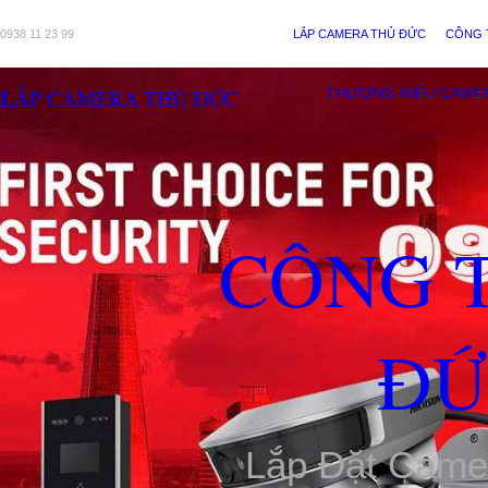
0938 11 23 99
LẮP CAMERA THỦ ĐỨC
CÔNG 
LẮP CAMERA THỦ ĐỨC
THƯƠNG HIỆU CAME
CÔNG 
ĐỨ
Lắp Đặt Came