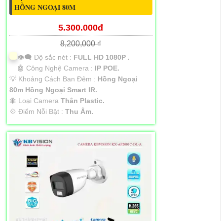
HỒNG NGOẠI 80M
5.300.000đ
8,200,000 ₫
👁️‍🗨 Độ sắc nét :
FULL HD 1080P .
🤖️ Công Nghệ Camera :
IP POE.
💡 Khoảng Cách Ban Đêm :
Hồng Ngoại
80m Hồng Ngoại Smart IR.
🐜 Loại Camera
Thân Plastic.
️💠 Điểm Nỗi Bật :
Thu Âm.