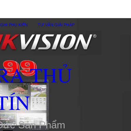
GHI PHỤ KIÊN
TƯ VẤN GIẢI PHÁP
RA THỦ
TÍN
 Đức Sản Phẩm