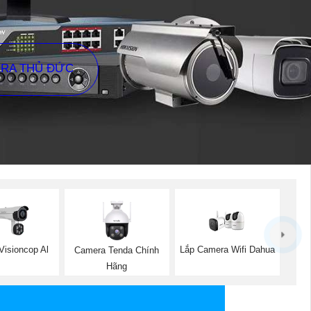
ERA THỦ ĐỨC
isioncop Al
Lắp Camera Wifi Dahua
Camera Tenda Chính
Hãng