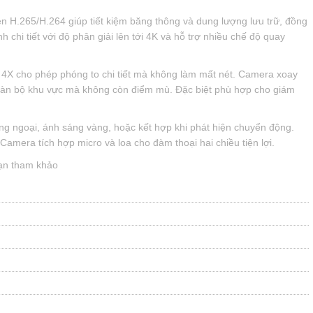
 H.265/H.264 giúp tiết kiệm băng thông và dung lượng lưu trữ, đồng
 chi tiết với độ phân giải lên tới 4K và hỗ trợ nhiều chế độ quay
X cho phép phóng to chi tiết mà không làm mất nét. Camera xoay
oàn bộ khu vực mà không còn điểm mù. Đặc biệt phù hợp cho giám
ng ngoại, ánh sáng vàng, hoặc kết hợp khi phát hiện chuyển động.
amera tích hợp micro và loa cho đàm thoại hai chiều tiện lợi.
ạn tham khảo