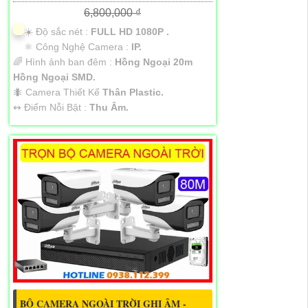
6,800,000 ₫
☀️ Độ sắc nét :
FULL HD 1080P .
⚛️ Công Nghệ Camera :
IP.
🌈 Hình ảnh ban đêm :
Hồng Ngoại 20m
Hồng Ngoại SMD.
🐜 Camera Thiết Kế
Thân Plastic.
️↭ Điểm Nỗi Bật :
Thu Âm.
BỘ CAMERA NGOÀI TRỜI GHI ÂM -