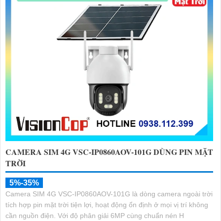
CAMERA SIM 4G VSC-IP0860AOV-101G DÙNG PIN MẶT
TRỜI
5%-35%
Camera SIM 4G VSC-IP0860AOV-101G là dòng camera ngoài trời
tích hợp pin mặt trời tiện lợi, hoạt động ổn định ở mọi vị trí không
cần nguồn điện. Với độ phân giải 6MP cùng chuẩn nén H