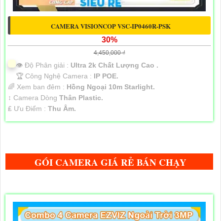
CAMERA VISIONCOP VSC-IP0460R-PSK
30%
4,450,000 ₫
👁 Độ Phân giải :
Ultra 2k Chất Lượng Cao .
🏆 Công Nghệ Camera :
IP POE.
🌈 Xem ban đêm :
Hồng Ngoại 10m Starlight.
↕️ Camera Dòng
Thân Plastic.
️₤ Ưu Điểm :
Thu Âm.
GÓI CAMERA GIÁ RẺ BÁN CHẠY