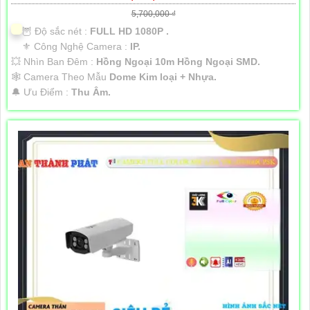
5,700,000 ₫
🦉 Độ sắc nét :
FULL HD 1080P .
⚜️ Công Nghệ Camera :
IP.
💥 Nhìn Ban Đêm :
Hồng Ngoại 10m Hồng Ngoại SMD.
🕸️ Camera Theo Mẫu
Dome Kim loại + Nhựa.
️🔔 Ưu Điểm :
Thu Âm.