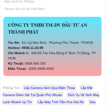
- App quản lý: Hieasy
- Server lưu trữ tại Việt Nam
CÔNG TY TNHH TM-DV ĐẦU TƯ AN
THÀNH PHÁT
Trụ Sở:
51 Lũy Bán Bích, Phường Phú Thạnh, TP.HCM
Hotline: 0938.11.23.99
Chi Nhánh 1:
445/38 Tân Hòa Đông,P. Bình Trị Đông, TP.
HCM
Kỹ Thuật:
0906.855.330
Điện Thoại:
(028) 6688.4949
Thông Tin:
Lắp Camera Xem Qua Điện Thoại
Lắp Đặt
Camera Giám Sát Tại Quận Phú Nhuận
Dịch Vụ Vệ Sinh Máy
Lạnh Nhanh Uy Tín
Lắp Máy Tính Tiền Pos Giá Rẻ
Sửa