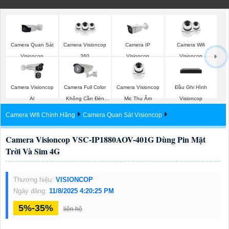
Camera Quan Sát
Camera Visioncop
Camera IP
Camera Wifi
Visioncop
360
Visioncop
Visioncop
Camera Visioncop
Camera Full Color
Camera Visioncop
Đầu Ghi Hình
Al
Không Cần Đèn
Mic Thu Âm
Visioncop
VisionCop
Camera Wifi Chính Hãng
Camera Quan Sát Visioncop
Camera Visioncop VSC-IP1880AOV-401G Dùng Pin Mặt
Trời Và Sim 4G
Thương hiệu:
VISIONCOP
Ngày đăng:
11/8/2025 4:20:25 PM
5%-35%
liên hệ