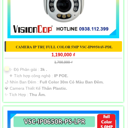
CAMERA IP TRỤ FULL COLOR 5MP VSC-IP0950AV-PDL
1,190,000 ₫
1,700,000 ₫
✨ Độ Phân giải :
3k .
⚜️ Tích hợp công nghệ :
IP POE.
🌙 Nhìn Ban Đêm :
Full Color 30m Có Màu Ban Ðêm.
💎 Camera Thiết Kế
Thân Plastic.
️✨ Tích Hợp :
Thu Âm.