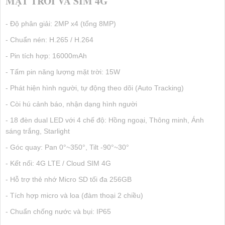
MẶT TRỜI VÀ SIM 4G
- Độ phân giải: 2MP x4 (tổng 8MP)
- Chuẩn nén: H.265 / H.264
- Pin tích hợp: 16000mAh
- Tấm pin năng lượng mặt trời: 15W
- Phát hiện hình người, tự động theo dõi (Auto Tracking)
- Còi hú cảnh báo, nhận dạng hình người
- 18 đèn dual LED với 4 chế độ: Hồng ngoại, Thông minh, Ánh
sáng trắng, Starlight
- Góc quay: Pan 0°~350°, Tilt -90°~30°
- Kết nối: 4G LTE / Cloud SIM 4G
- Hỗ trợ thẻ nhớ Micro SD tối đa 256GB
- Tích hợp micro và loa (đàm thoại 2 chiều)
- Chuẩn chống nước và bụi: IP65