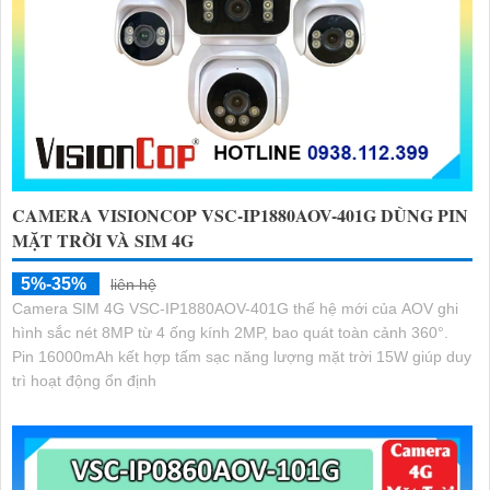
CAMERA VISIONCOP VSC-IP1880AOV-401G DÙNG PIN
MẶT TRỜI VÀ SIM 4G
5%-35%
liên hệ
Camera SIM 4G VSC-IP1880AOV-401G thế hệ mới của AOV ghi
hình sắc nét 8MP từ 4 ống kính 2MP, bao quát toàn cảnh 360°.
Pin 16000mAh kết hợp tấm sạc năng lượng mặt trời 15W giúp duy
trì hoạt động ổn định