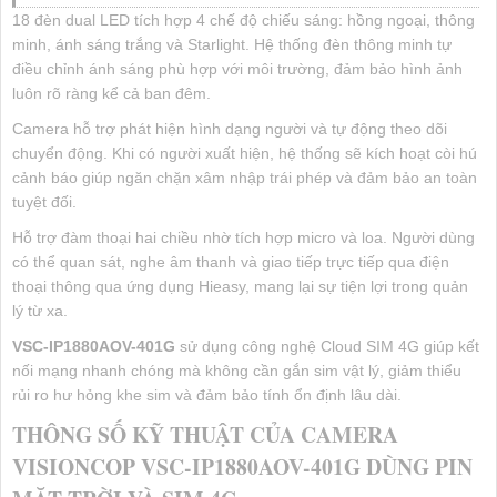
18 đèn dual LED tích hợp 4 chế độ chiếu sáng: hồng ngoại, thông
minh, ánh sáng trắng và Starlight. Hệ thống đèn thông minh tự
điều chỉnh ánh sáng phù hợp với môi trường, đảm bảo hình ảnh
luôn rõ ràng kể cả ban đêm.
Camera hỗ trợ phát hiện hình dạng người và tự động theo dõi
chuyển động. Khi có người xuất hiện, hệ thống sẽ kích hoạt còi hú
cảnh báo giúp ngăn chặn xâm nhập trái phép và đảm bảo an toàn
tuyệt đối.
Hỗ trợ đàm thoại hai chiều nhờ tích hợp micro và loa. Người dùng
có thể quan sát, nghe âm thanh và giao tiếp trực tiếp qua điện
thoại thông qua ứng dụng Hieasy, mang lại sự tiện lợi trong quản
lý từ xa.
VSC-IP1880AOV-401G
sử dụng công nghệ Cloud SIM 4G giúp kết
nối mạng nhanh chóng mà không cần gắn sim vật lý, giảm thiểu
rủi ro hư hỏng khe sim và đảm bảo tính ổn định lâu dài.
THÔNG SỐ KỸ THUẬT CỦA CAMERA
VISIONCOP VSC-IP1880AOV-401G DÙNG PIN