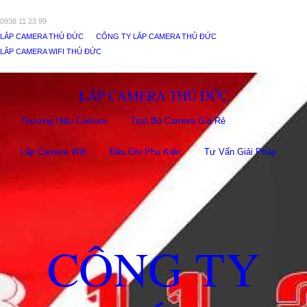
0938 11 23 99
LẮP CAMERA THỦ ĐỨC
CÔNG TY LẮP CAMERA THỦ ĐỨC
LẮP CAMERA WIFI THỦ ĐỨC
LẮP CAMERA THỦ ĐỨC
Thương Hiệu Camera
Trọn Bộ Camera Giá Rẻ
Lắp Camera Wifi
Đầu Ghi Phụ Kiên
Tư Vấn Giải Pháp
CÔNG TY