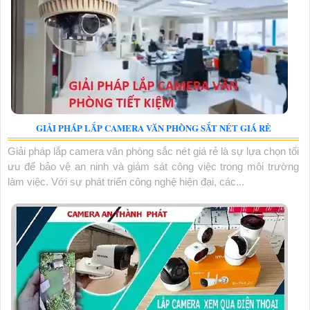
GIẢI PHÁP LẮP CAMERA VĂN PHÒNG SẮT NÉT GIÁ RẺ
Giải pháp lắp camera văn phòng sắc nét giá rẻ là sự lựa chọn tối
ưu để bảo vệ an ninh và giám sát công việc trong môi trường
làm việc. Với sự phát triển công nghệ hiện đại, các...