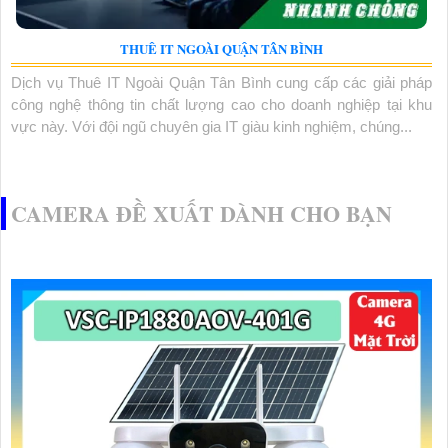
THUÊ IT NGOÀI QUẬN TÂN BÌNH
Dịch vụ Thuê IT Ngoài Quận Tân Bình cung cấp các giải pháp
công nghệ thông tin chất lượng cao cho doanh nghiệp tại khu
vực này. Với đội ngũ chuyên gia IT giàu kinh nghiệm, chúng...
CAMERA ĐỀ XUẤT DÀNH CHO BẠN