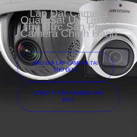
Lắp Đặt Camera
Quan Sát Uy Tín Tại
Thủ Đức Sản Phẩm
Camera Chính Hãng
BÁO GIÁ LẮP CAMERA TẠI
THỦ ĐỨC
CÔNG TY LẮP CAMERA THỦ
ĐỨC