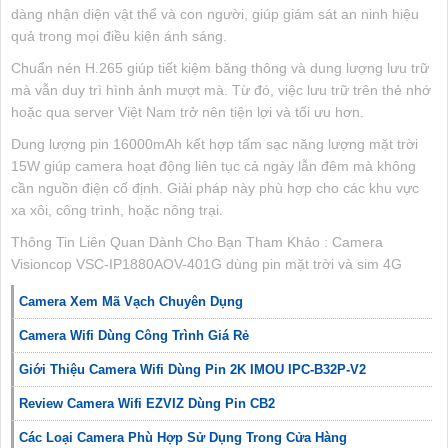
dàng nhận diện vật thể và con người, giúp giám sát an ninh hiệu
quả trong mọi điều kiện ánh sáng.
Chuẩn nén H.265 giúp tiết kiệm băng thông và dung lượng lưu trữ
mà vẫn duy trì hình ảnh mượt mà. Từ đó, việc lưu trữ trên thẻ nhớ
hoặc qua server Việt Nam trở nên tiện lợi và tối ưu hơn.
Dung lượng pin 16000mAh kết hợp tấm sạc năng lượng mặt trời
15W giúp camera hoạt động liên tục cả ngày lẫn đêm mà không
cần nguồn điện cố định. Giải pháp này phù hợp cho các khu vực
xa xôi, công trình, hoặc nông trại.
Thông Tin Liên Quan Dành Cho Bạn Tham Khảo : Camera
Visioncop VSC-IP1880AOV-401G dùng pin mặt trời và sim 4G
Camera Xem Mã Vạch Chuyên Dụng
Camera Wifi Dùng Công Trình Giá Rẻ
Giới Thiệu Camera Wifi Dùng Pin 2K IMOU IPC-B32P-V2
Review Camera Wifi EZVIZ Dùng Pin CB2
Các Loại Camera Phù Hợp Sử Dụng Trong Cửa Hàng