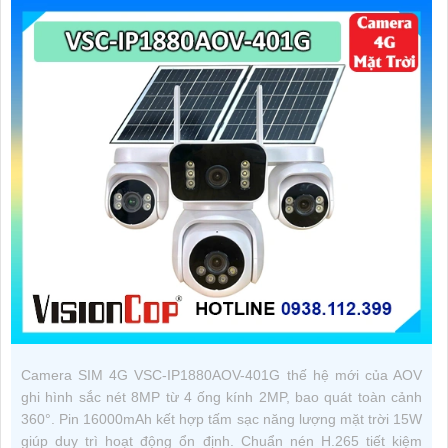
Camera SIM 4G VSC-IP1880AOV-401G thế hệ mới của AOV
ghi hình sắc nét 8MP từ 4 ống kính 2MP, bao quát toàn cảnh
360°. Pin 16000mAh kết hợp tấm sạc năng lượng mặt trời 15W
giúp duy trì hoạt động ổn định. Chuẩn nén H.265 tiết kiệm