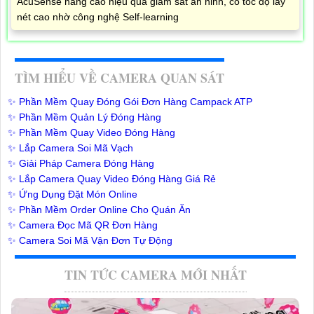
AcuSense nâng cao hiệu quả giám sát an ninh, có tốc độ lấy
nét cao nhờ công nghệ Self-learning
TÌM HIỂU VỀ CAMERA QUAN SÁT
✨ Phần Mềm Quay Đóng Gói Đơn Hàng Campack ATP
✨ Phần Mềm Quản Lý Đóng Hàng
✨ Phần Mềm Quay Video Đóng Hàng
✨ Lắp Camera Soi Mã Vạch
✨ Giải Pháp Camera Đóng Hàng
✨ Lắp Camera Quay Video Đóng Hàng Giá Rẻ
✨ Ứng Dụng Đặt Món Online
✨ Phần Mềm Order Online Cho Quán Ăn
✨ Camera Đọc Mã QR Đơn Hàng
✨ Camera Soi Mã Vận Đơn Tự Động
TIN TỨC CAMERA MỚI NHẤT