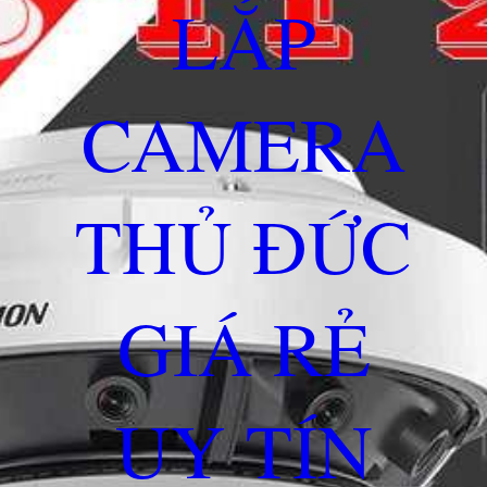
LẮP
CAMERA
THỦ ĐỨC
GIÁ RẺ
UY TÍN