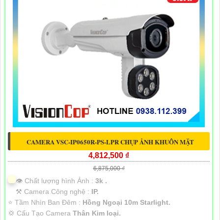
CAMERA VSC-IP0650R-PS-LPR CHỤP ẢNH KHUÔN MẶT
4,812,500 ₫
6,875,000 ₫
👁 Chất lượng hình Ảnh :
3k .
⚒ Camera Công nghệ :
IP.
⭐ Tầm Nhìn Ban Đêm :
Hồng Ngoại 10m Starlight.
💢 Cấu Tạo Camera
Thân Kim loại.