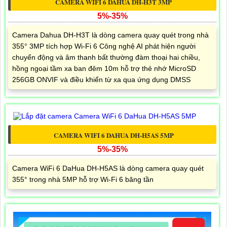
CAMERA WIFI 6 DAHUA DH-H3T 3MP
5%-35%
Camera Dahua DH-H3T là dòng camera quay quét trong nhà
355° 3MP tích hợp Wi-Fi 6 Công nghệ AI phát hiện người
chuyển động và âm thanh bất thường đàm thoại hai chiều,
hồng ngoại tầm xa ban đêm 10m hỗ trợ thẻ nhớ MicroSD
256GB ONVIF và điều khiển từ xa qua ứng dụng DMSS
CAMERA WIFI 6 DAHUA DH-H5AS 5MP
5%-35%
Camera WiFi 6 DaHua DH-H5AS là dòng camera quay quét
355° trong nhà 5MP hỗ trợ Wi-Fi 6 băng tần