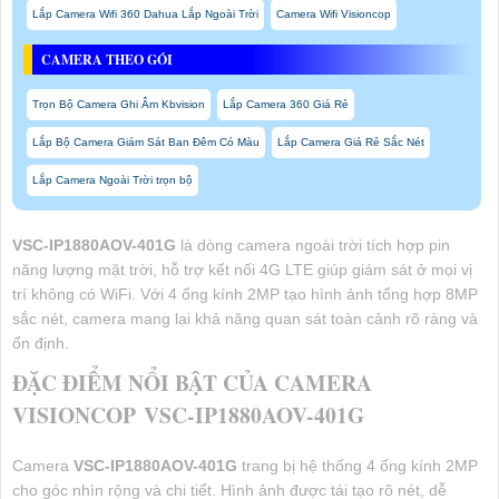
Lắp Camera Wifi 360 Dahua Lắp Ngoài Trời
Camera Wifi Visioncop
CAMERA THEO GÓI
Trọn Bộ Camera Ghi Âm Kbvision
Lắp Camera 360 Giá Rẻ
Lắp Bộ Camera Giám Sát Ban Đêm Có Màu
Lắp Camera Giá Rẻ Sắc Nét
Lắp Camera Ngoài Trời trọn bộ
VSC-IP1880AOV-401G
là dòng camera ngoài trời tích hợp pin
năng lượng mặt trời, hỗ trợ kết nối 4G LTE giúp giám sát ở mọi vị
trí không có WiFi. Với 4 ống kính 2MP tạo hình ảnh tổng hợp 8MP
sắc nét, camera mang lại khả năng quan sát toàn cảnh rõ ràng và
ổn định.
ĐẶC ĐIỂM NỔI BẬT CỦA CAMERA
VISIONCOP VSC-IP1880AOV-401G
Camera
VSC-IP1880AOV-401G
trang bị hệ thống 4 ống kính 2MP
cho góc nhìn rộng và chi tiết. Hình ảnh được tái tạo rõ nét, dễ