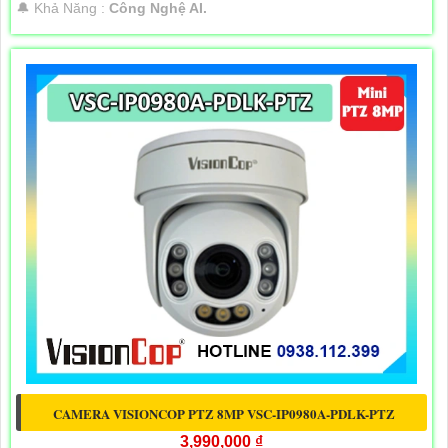
️🔔 Khả Năng :
Công Nghệ AI.
CAMERA VISIONCOP PTZ 8MP VSC-IP0980A-PDLK-PTZ
3,990,000 ₫