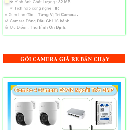
👁 Hình Ành Chất Lượng :
32 MP.
⚜️ Tích hợp công nghệ :
IP.
⭐ Xem ban đêm :
Từng Vị Trí Camera .
💢 Camera Dòng
Đầu Ghi 16 kênh.
️👮 Ưu Điểm :
Thu hình Ổn Định.
GÓI CAMERA GIÁ RẺ BÁN CHẠY