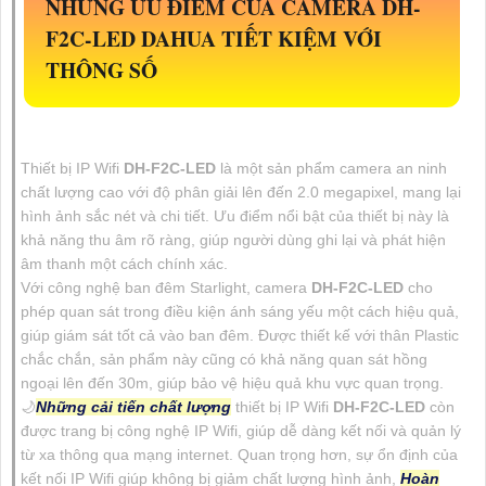
NHỮNG ƯU ĐIỂM CỦA CAMERA
DH-
F2C-LED
DAHUA TIẾT KIỆM VỚI
THÔNG SỐ
Thiết bị IP Wifi
DH-F2C-LED
là một sản phẩm camera an ninh
chất lượng cao với độ phân giải lên đến 2.0 megapixel, mang lại
hình ảnh sắc nét và chi tiết. Ưu điểm nổi bật của thiết bị này là
khả năng thu âm rõ ràng, giúp người dùng ghi lại và phát hiện
âm thanh một cách chính xác.
Với công nghệ ban đêm Starlight, camera
DH-F2C-LED
cho
phép quan sát trong điều kiện ánh sáng yếu một cách hiệu quả,
giúp giám sát tốt cả vào ban đêm. Được thiết kế với thân Plastic
chắc chắn, sản phẩm này cũng có khả năng quan sát hồng
ngoại lên đến 30m, giúp bảo vệ hiệu quả khu vực quan trọng.
🌙
Những cải tiến chất lượng
thiết bị IP Wifi
DH-F2C-LED
còn
được trang bị công nghệ IP Wifi, giúp dễ dàng kết nối và quản lý
từ xa thông qua mạng internet. Quan trọng hơn, sự ổn định của
kết nối IP Wifi giúp không bị giảm chất lượng hình ảnh,
Hoàn