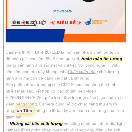
Camera IP Wifi
DH-F2C-LED
là một sản phẩm chất lượng với
độ phân giải cao lên đến 2.0 megapixel,
Hoàn toàn tin tưởng
mang đến hình ảnh sắc nét và chi tiết. Với công nghệ IP Wifi
tiên tiến, camera này không chỉ ®️
Chắc chắn rằng
chất lượng
hình ảnh mà còn dễ dàng cài đặt và sử dụng.
Sản phẩm được trang bị chip CMOS cho khả năng thu hình
nhiều màu sắc, kết hợp với các chuẩn nén video
H.265/H.264+/H.264 giúp lưu trữ video một cách hiệu quả và tiết
kiệm băng thông. Camera cũng hỗ trợ chức năng thu âm rõ
ràng,
an Tâm
không bỏ lỡ bất kỳ âm thanh nào trong quá trình
giám sát.
🌙
Những cải tiến chất lượng
với công nghệ ban đêm Starlight,
camera IP này cho phép quan sát rõ ràng trong điều kiện ánh