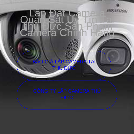
Lắp Đặt Camera
Quan Sát Uy Tín Tại
Thủ Đức Sản Phẩm
Camera Chính Hãng
BÁO GIÁ LẮP CAMERA TẠI
THỦ ĐỨC
CÔNG TY LẮP CAMERA THỦ
ĐỨC