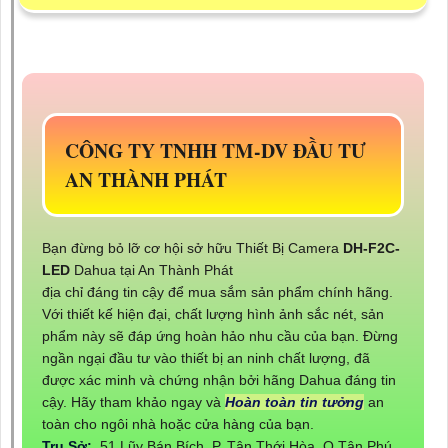
CÔNG TY TNHH TM-DV ĐẦU TƯ
AN THÀNH PHÁT
Bạn đừng bỏ lỡ cơ hội sở hữu Thiết Bị Camera
DH-F2C-
LED
Dahua tại An Thành Phát
địa chỉ đáng tin cậy để mua sắm sản phẩm chính hãng.
Với thiết kế hiện đại, chất lượng hình ảnh sắc nét, sản
phẩm này sẽ đáp ứng hoàn hảo nhu cầu của bạn. Đừng
ngần ngại đầu tư vào thiết bị an ninh chất lượng, đã
được xác minh và chứng nhận bởi hãng Dahua đáng tin
cậy. Hãy tham khảo ngay và
Hoàn toàn tin tưởng
an
toàn cho ngôi nhà hoặc cửa hàng của bạn.
Trụ Sở:
51 Lũy Bán Bích, P. Tân Thới Hòa, Q.Tân Phú,