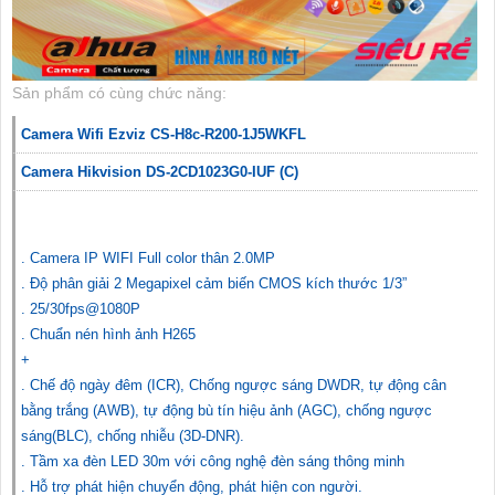
Sản phẩm có cùng chức năng:
Camera Wifi Ezviz CS-H8c-R200-1J5WKFL
Camera Hikvision DS-2CD1023G0-IUF (C)
. Camera IP WIFI Full color thân 2.0MP
. Độ phân giải 2 Megapixel cảm biến CMOS kích thước 1/3”
. 25/30fps@1080P
. Chuẩn nén hình ảnh H265
+
. Chế độ ngày đêm (ICR), Chống ngược sáng DWDR, tự động cân
bằng trắng (AWB), tự động bù tín hiệu ảnh (AGC), chống ngược
sáng(BLC), chống nhiễu (3D-DNR).
. Tầm xa đèn LED 30m với công nghệ đèn sáng thông minh
. Hỗ trợ phát hiện chuyển động, phát hiện con người.