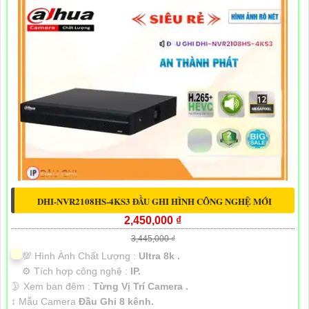
DHI-NVR2108HS-4KS3 ĐẦU GHI HÌNH CÔNG NGHỆ MỚI
2,450,000 ₫
3,445,000 ₫
💯 Hình Ành Chất Lượng :
Ultra 8k .
⚙ Tích hợp công nghệ :
IP.
🌛 Xem ban đêm :
Từng Vị Trí Camera .
↕️ Mẫu Camera
Đầu Ghi 8 kênh.