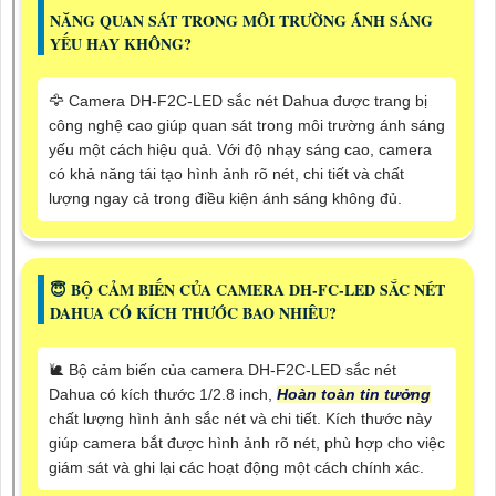
NĂNG QUAN SÁT TRONG MÔI TRƯỜNG ÁNH SÁNG
YẾU HAY KHÔNG?
🦅 Camera DH-F2C-LED sắc nét Dahua được trang bị
công nghệ cao giúp quan sát trong môi trường ánh sáng
yếu một cách hiệu quả. Với độ nhạy sáng cao, camera
có khả năng tái tạo hình ảnh rõ nét, chi tiết và chất
lượng ngay cả trong điều kiện ánh sáng không đủ.
😇 BỘ CẢM BIẾN CỦA CAMERA DH-FC-LED SẮC NÉT
DAHUA CÓ KÍCH THƯỚC BAO NHIÊU?
🐌 Bộ cảm biến của camera DH-F2C-LED sắc nét
Dahua có kích thước 1/2.8 inch,
Hoàn toàn tin tưởng
chất lượng hình ảnh sắc nét và chi tiết. Kích thước này
giúp camera bắt được hình ảnh rõ nét, phù hợp cho việc
giám sát và ghi lại các hoạt động một cách chính xác.