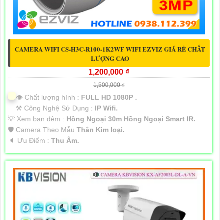
CAMERA WIFI CS-H3C-R100-1K2WF WIFI EZVIZ GIÁ RẺ CHẤT
LƯỢNG CAO
1,200,000 ₫
1,500,000 ₫
👁 Chất lượng hình :
FULL HD 1080P .
⚒ Công Nghệ Sử Dụng :
IP Wifi.
💡 Xem ban đêm :
Hồng Ngoại 30m Hồng Ngoại Smart IR.
🛡 Camera Theo Mẫu
Thân Kim loại.
️🔈 Ưu Điểm :
Thu Âm.