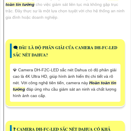
toàn tin tưởng
cho việc giám sát liên tục mà không gặp trục
trặc. Đây thực sự là một lựa chọn tuyệt vời cho hệ thống an ninh
gia đình hoặc doanh nghiệp.
🗨️ ĐÂU LÀ ĐỘ PHÂN GIẢI CỦA CAMERA DH-FC-LED
SẮC NÉT DAHUA?
💎 Camera DH-F2C-LED sắc nét Dahua có độ phân giải
cao là 4K Ultra HD, giúp hình ảnh hiển thị chi tiết và rõ
nét. Với công nghệ tiên tiến, camera này
Hoàn toàn tin
tưởng
đáp ứng nhu cầu giám sát an ninh và chất lượng
hình ảnh cao cấp.
️❓ CAMERA DH-FC-LED SẮC NÉT DAHUA CÓ KHẢ