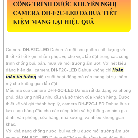
CÔNG TRÌNH ĐƯỢC KHUYẾN NGHỊ
CAMERA
DH-F2C-LED
DAHUA TIẾT
KIỆM MANG LẠI HIỆU QUẢ
Camera
DH-F2C-LED
Dahua là một sản phẩm chất lượng với
thiết kế tiết kiệm nhằm phục vụ cho việc lắp đặt trong các công
trình chống bụi, bẩn, mưa và môi trường ẩm ướt. Với nét kiểu
dáng hiện đại, camera
DH-F2C-LED
Dahua không chỉ
Hoàn
toàn tin tưởng
hiệu suất hoạt động mà còn mang lại sự thẩm
mỹ cho không gian lắp đặt.
Mẫu mã của camera
DH-F2C-LED
Dahua rất đa dạng và phong
phú, đáp ứng nhiều nhu cầu và sở thích của khách hàng. Được
thiết kế với giá thành hợp lý, camera
DH-F2C-LED
Dahua là sự
lựa chọn hàng đầu cho các công trình và hệ thống an ninh gia
đình, văn phòng, cửa hàng, nhà xưởng, và nhiều không gian
khác.
Với khả năng chống nước, bụi và chịu được môi trường ẩm ướt,
camera
DH-F2C-LED
Dahua ®️
Chắc chắn rằng
hoạt động ổn