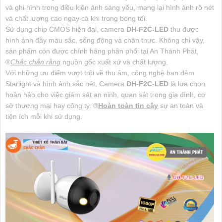
và ghi hình trong điều kiện ánh sáng yếu, mang lại hình ảnh rõ nét
và chất lượng cao ngay cả khi trong bóng tối.
Sử dụng chip CMOS hiện đại, camera
DH-F2C-LED
thu được
hình ảnh đầy màu sắc, sống động và chân thực. Không chỉ vậy,
sản phẩm còn được chính hãng phân phối tại An Thành Phát,
®️
Chắc chắn rằng
nguồn gốc xuất xứ và chất lượng.
Với những ưu điểm vượt trội về thu âm, công nghệ ban đêm
Starlight và hình ảnh sắc nét, Camera
DH-F2C-LED
là lựa chọn
hoàn hảo cho việc giám sát an ninh, quan sát trong gia đình, cơ
sở thương mại hay công ty. ®️
Hoàn toàn tin cậy
sự an toàn và
tiện ích mỗi khi sử dụng.