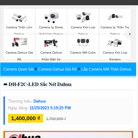
Camera Thân Lớn
Camera Ip Dome
Camera Kim Loại
Camera Ip Thân Trụ
Dahua
Full Color Dahua
Dahua
Dahua
Camera Wifi Cube
Camera Dahua Giá
Camera Dahua
Camera Kim Loại
Rẻ
Phân Biệt Xe
Kbvison
Camera Quan Sát
Camera Dahua Giá Rẻ
Lắp Camera Wifi Thân Dahua
➠ DH-F2C-LED Sắc Nét Dahua
Thương hiệu:
Dahua
Ngày đăng:
11/25/2023 5:19:25 PM
1,400,000 ₫
1,700,000 ₫