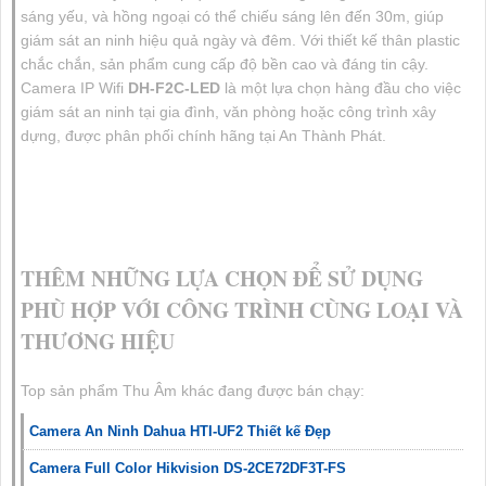
sáng yếu, và hồng ngoại có thể chiếu sáng lên đến 30m, giúp
giám sát an ninh hiệu quả ngày và đêm. Với thiết kế thân plastic
chắc chắn, sản phẩm cung cấp độ bền cao và đáng tin cậy.
Camera IP Wifi
DH-F2C-LED
là một lựa chọn hàng đầu cho việc
giám sát an ninh tại gia đình, văn phòng hoặc công trình xây
dựng, được phân phối chính hãng tại An Thành Phát.
THÊM NHỮNG LỰA CHỌN ĐỂ SỬ DỤNG
PHÙ HỢP VỚI CÔNG TRÌNH CÙNG LOẠI VÀ
THƯƠNG HIỆU
Top sản phẩm Thu Âm khác đang được bán chạy:
Camera An Ninh Dahua HTI-UF2 Thiết kế Đẹp
Camera Full Color Hikvision DS-2CE72DF3T-FS