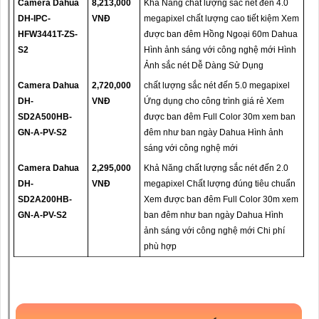
Camera Dahua
8,213,000
Khả Năng chất lượng sắc nét đến 4.0
DH-IPC-
VNĐ
megapixel chất lượng cao tiết kiệm Xem
HFW3441T-ZS-
được ban đêm Hồng Ngoại 60m Dahua
S2
Hình ảnh sáng với công nghệ mới Hình
Ảnh sắc nét Dễ Dàng Sử Dụng
Camera Dahua
2,720,000
chất lượng sắc nét đến 5.0 megapixel
DH-
VNĐ
Ứng dụng cho công trình giá rẻ Xem
SD2A500HB-
được ban đêm Full Color 30m xem ban
GN-A-PV-S2
đêm như ban ngày Dahua Hình ảnh
sáng với công nghệ mới
Camera Dahua
2,295,000
Khả Năng chất lượng sắc nét đến 2.0
DH-
VNĐ
megapixel Chất lượng đúng tiêu chuẩn
SD2A200HB-
Xem được ban đêm Full Color 30m xem
GN-A-PV-S2
ban đêm như ban ngày Dahua Hình
ảnh sáng với công nghệ mới Chi phí
phù hợp