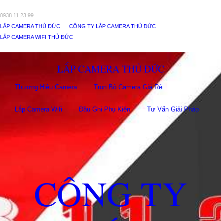
0938 11 23 99
LẮP CAMERA THỦ ĐỨC
CÔNG TY LẮP CAMERA THỦ ĐỨC
LẮP CAMERA WIFI THỦ ĐỨC
LẮP CAMERA THỦ ĐỨC
Thương Hiệu Camera
Trọn Bộ Camera Giá Rẻ
Lắp Camera Wifi
Đầu Ghi Phụ Kiên
Tư Vấn Giải Pháp
CÔNG TY