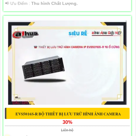
️📢 Ưu Điểm :
Thu hình Chất Lượng.
EVS5016S-R BỘ THIẾT BỊ LƯU TRỮ HÌNH ẢNH CAMERA
30%
Liên hệ