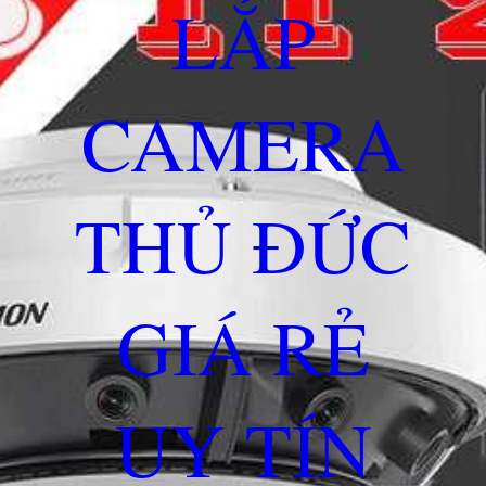
LẮP
CAMERA
THỦ ĐỨC
GIÁ RẺ
UY TÍN