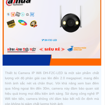
Thiết bị Camera IP Wifi DH-F2C-LED là một sản phẩm chất
lượng với độ phân giải cao lên đến 2.0 megapixel, mang đến
hình ảnh sắc nét và chân thực. Với khả năng xem ban đêm
qua hồng ngoại lên đến 30m, camera này đảm bảo quan sát
hiệu quả trong mọi điều kiện ánh sáng. Sử dụng công nghệ IP
Wifi tiên tiến, camera không chỉ đảm bảo kết nối ổn định mà
còn không bị giảm chất lượng hình ảnh