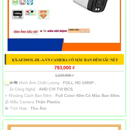
KX-AF2003L-DL-A-VN CAMERA CÓ MÀU BAN ĐÊM SẮC NÉT
793,000 ₫
1,220,000 ₫
👁️‍🗨 Hình Ành Chất Lượng :
FULL HD 1080P .
👍 Công Nghệ :
AHD CVI TVI BCS.
⭐ Khoảng Cách Ban Đêm :
Full Color 40m Có Màu Ban Ðêm.
🕉️ Mẫu Camera
Thân Plastic.
️💎 Tích Hợp :
Thu Âm.