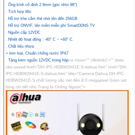
. Ống kính cố định 2.8mm (góc nhìn 98°)
. Tích hợp Mic
. Hỗ trợ khe cắm thẻ nhớ lên đến 256GB
. Hỗ trợ ONVIF, tên miền miễn phí SmartDDNS.TV
. Nguồn cấp 12VDC
. Nhiệt độ hoạt động : -40° C ~ +60° C.
. Chất liệu nhựa
+ kim loại, Chuẩn chống nước IP67
<a class="" cllinknb1'="" data-
. Tặng kèm nguồn 12VDC trong hộp
cke-saved-href="DH-IPC-HDBW2841E-S-dahua.htm" href="DH-
IPC-HDBW2841E-S-dahua.htm" title="Camera Dahua DH-IPC-
HDBW2841E-S chất lượng sắc nét đến 8.0 megapixel Giám sát
từng chi tiết nhỏ Trang bị Chống Ngược">