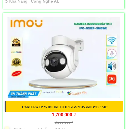
️➲ Khả Năng :
Công Nghệ AI.
CAMERA IP WIFI IMOU IPC-GS7EP-3M0WE 3MP
1,700,000 ₫
2,000,000 ₫