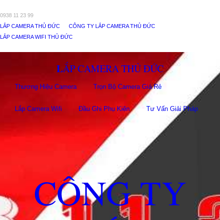
0938 11 23 99
LẮP CAMERA THỦ ĐỨC
CÔNG TY LẮP CAMERA THỦ ĐỨC
LẮP CAMERA WIFI THỦ ĐỨC
LẮP CAMERA THỦ ĐỨC
Thương Hiệu Camera
Trọn Bộ Camera Giá Rẻ
Lắp Camera Wifi
Đầu Ghi Phụ Kiên
Tư Vấn Giải Pháp
CÔNG TY