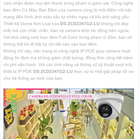
cảm nhận được mọi âm thanh trong phạm vi giám sát. Công nghệ
ban đêm Có Màu Ban Đêm của camera cũng là một điểm nổi bật,
mang đến hình ảnh màu sắc tự nhiên ngay cả khi ánh sáng yếu.
Thiết kế Dome Kim Loại của
DS-2CD2347G2-LU
không chỉ đẹp
mắt mà còn chắc chắn, bảo vệ camera khỏi tác động bên ngoài.
Với khả năng xem ban đêm Full Color trong phạm vi 30m, bạn sẽ
không thể bỏ lỡ bất kỳ chi tiết nào vào ban đêm.
Không chỉ vậy, việc trang bị công nghệ IP POE giúp camera hoạt
động ổn định mà không giảm chất lượng, đồng thời cũng tiết kiệm
chi phí vận hành. Với các tính năng và thông số kỹ thuật vượt trội,
thiết bị IP POE
DS-2CD2347G2-LU
thực sự là một giải pháp tối ưu
cho hệ thống an ninh của bạn.