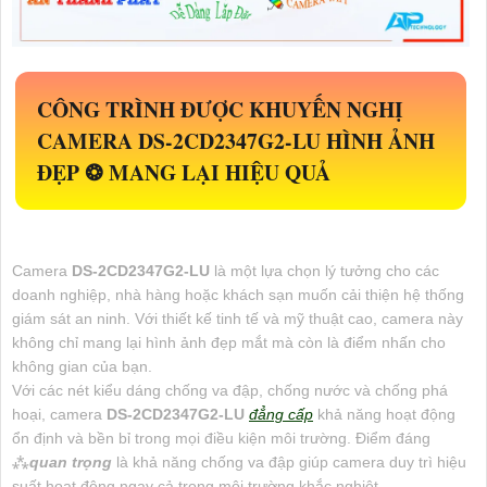
CÔNG TRÌNH ĐƯỢC KHUYẾN NGHỊ
CAMERA
DS-2CD2347G2-LU
HÌNH ẢNH
ĐẸP ❂ MANG LẠI HIỆU QUẢ
Camera
DS-2CD2347G2-LU
là một lựa chọn lý tưởng cho các
doanh nghiệp, nhà hàng hoặc khách sạn muốn cải thiện hệ thống
giám sát an ninh. Với thiết kế tinh tế và mỹ thuật cao, camera này
không chỉ mang lại hình ảnh đẹp mắt mà còn là điểm nhấn cho
không gian của bạn.
Với các nét kiểu dáng chống va đập, chống nước và chống phá
hoại, camera
DS-2CD2347G2-LU
đẳng cấp
khả năng hoạt động
ổn định và bền bỉ trong mọi điều kiện môi trường. Điểm đáng
⁂
quan trọng
là khả năng chống va đập giúp camera duy trì hiệu
suất hoạt động ngay cả trong môi trường khắc nghiệt.