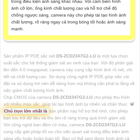
trong điều kiện ánh sáng khác nhau. Với cảm biến hình
ảnh cỡ lớn, ống kính chất lượng cao và hỗ trợ chế độ
chống ngược sáng, camera này cho phép tái tạo hình ảnh
chất lượng, rõ ràng ngay cả trong bóng tối hoặc ánh sáng
mạnh.
Sản phẩm IP POE sắc nét
DS-2CD2347G2-LU
là một lựa chọn
xuất sắc cho hệ thống giám sát an ninh của bạn. Với độ phân giải
lên đến 4.0 megapixel, camera này cung cấp hình ảnh rõ nét, chi
tiết và chất lượng cao. Sử dụng công nghệ IP POE giúp việc cài
đặt và sử dụng trở nên dễ dàng hơn mà không cần phải lo lắng về
việc giảm chất lượng hình ảnh.
Chip CMOS của camera
DS-2CD2347G2-LU
cho phép thu hình
với nhiều màu sắc, giúp tái tạo hình ảnh tự nhiên và chân thực. 📽
Chú trọn lớn nhất là
sản phẩm này hổ trợ thẻ nhớ, cho phép
bạn lưu trữ dữ liệu và thu âm rõ ràng trong quá trình giám sát.
Với công nghệ ban đêm có màu, camera
DS-2CD2347G2-LU
cung cấp giải pháp tối ưu cho việc quan sát trong điều kiện ánh
sáng yếu hoặc hoàn toàn tối. Bạn có thể xem được hình ảnh cả