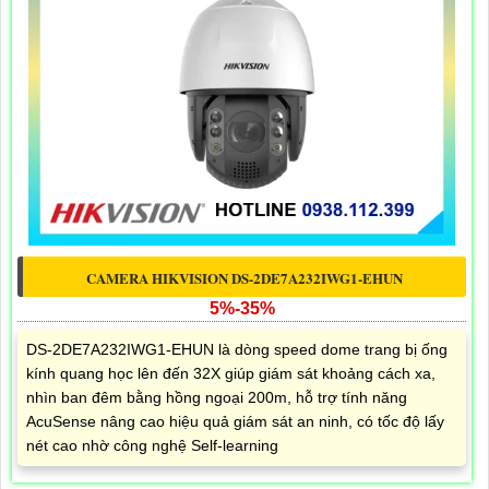
CAMERA HIKVISION DS-2DE7A232IWG1-EHUN
5%-35%
DS-2DE7A232IWG1-EHUN là dòng speed dome trang bị ống
kính quang học lên đến 32X giúp giám sát khoảng cách xa,
nhìn ban đêm bằng hồng ngoại 200m, hỗ trợ tính năng
AcuSense nâng cao hiệu quả giám sát an ninh, có tốc độ lấy
nét cao nhờ công nghệ Self-learning