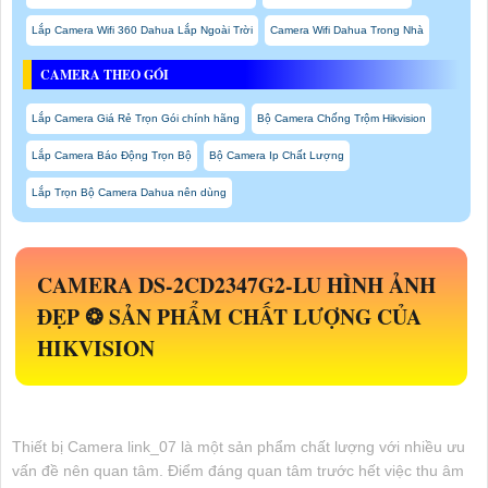
Lắp Camera Wifi 360 Dahua Lắp Ngoài Trời
Camera Wifi Dahua Trong Nhà
CAMERA THEO GÓI
Lắp Camera Giá Rẻ Trọn Gói chính hãng
Bộ Camera Chống Trộm Hikvision
Lắp Camera Báo Động Trọn Bộ
Bộ Camera Ip Chất Lượng
Lắp Trọn Bộ Camera Dahua nên dùng
CAMERA
DS-2CD2347G2-LU
HÌNH ẢNH
ĐẸP ❂ SẢN PHẨM CHẤT LƯỢNG CỦA
HIKVISION
Thiết bị Camera link_07 là một sản phẩm chất lượng với nhiều ưu
vấn đề nên quan tâm. Điểm đáng quan tâm trước hết việc thu âm