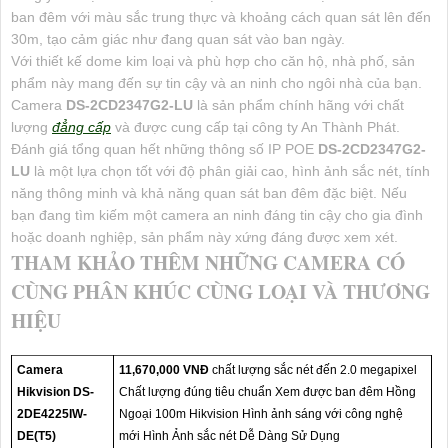
ban đêm với màu sắc trung thực và khoảng cách quan sát lên đến
30m, tạo cảm giác như đang quan sát vào ban ngày.
Với thiết kế dome kim loại và phù hợp cho căn hộ, nhà phố, sản
phẩm này mang đến sự tin cậy và an ninh cho ngôi nhà của bạn.
Camera
DS-2CD2347G2-LU
là sản phẩm chính hãng với chất
lượng
đẳng cấp
và được cung cấp tại công ty An Thành Phát.
Đánh giá tổng quan hết những thông số IP POE
DS-2CD2347G2-
LU
là một lựa chọn tốt với độ phân giải cao, hình ảnh sắc nét, tính
năng thông minh và khả năng quan sát ban đêm đặc biệt. Nếu
bạn đang tìm kiếm một camera an ninh đáng tin cậy cho gia đình
hoặc doanh nghiệp, sản phẩm này xứng đáng được xem xét.
THAM KHẢO THÊM NHỮNG CAMERA CÓ
CÙNG PHÂN KHÚC CÙNG LOẠI VÀ THƯƠNG
HIỆU
Camera
11,670,000 VNĐ
chất lượng sắc nét đến 2.0 megapixel
Hikvision DS-
Chất lượng đúng tiêu chuẩn Xem được ban đêm Hồng
2DE4225IW-
Ngoại 100m Hikvision Hình ảnh sáng với công nghệ
DE(T5)
mới Hình Ảnh sắc nét Dễ Dàng Sử Dụng