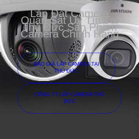
Lắp Đặt Camera
Quan Sát Uy Tín Tại
Thủ Đức Sản Phẩm
Camera Chính Hãng
BÁO GIÁ LẮP CAMERA TẠI
THỦ ĐỨC
CÔNG TY LẮP CAMERA THỦ
ĐỨC