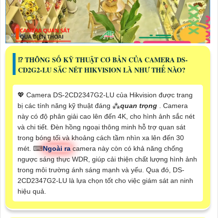
⁉️ THÔNG SỐ KỸ THUẬT CƠ BẢN CỦA CAMERA DS-
CD2G2-LU SẮC NÉT HIKVISION LÀ NHƯ THẾ NÀO?
💖 Camera DS-2CD2347G2-LU của Hikvision được trang
bị các tính năng kỹ thuật đáng ⁂
quan trọng
. Camera
này có độ phân giải cao lên đến 4K, cho hình ảnh sắc nét
và chi tiết. Đèn hồng ngoại thông minh hỗ trợ quan sát
trong bóng tối và khoảng cách tầm nhìn xa lên đến 30
mét. ⌨
Ngoài ra
camera này còn có khả năng chống
ngược sáng thực WDR, giúp cải thiện chất lượng hình ảnh
trong môi trường ánh sáng mạnh và yếu. Qua đó, DS-
2CD2347G2-LU là lựa chọn tốt cho việc giám sát an ninh
hiệu quả.