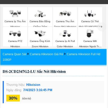
Camera Ip Thu Âm
Camera Báo Động
Camera Thu Âm
Camera Có Thẻ
Hikvision
Chống Trộm
Trong Nhà Hikvision
Nhớ SD HIKVISION
Hikvision
Camera Wifi
Camera PTZ
Camera Ống Kính
Camera Ip AI Full
Hikvision Ngoài Trời
Hikvision
Zoom Hikvision
Color Hikvision
360
Camera Quan Sát
Camera Hikvision Giá Rẻ
Camera Hikvision Full Hd
1080P
DS-2CD2347G2-LU Sắc Nét Hikvision
Thương hiệu:
Hikvision
Ngày đăng:
7/4/2023 3:16:45 PM
30%
liên hệ