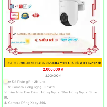
CS-H8C-R200-1K3KFL4GA CAMERA WIFI GIÁ RẺ WIFI EZVIZ ❇
2,000,000 ₫
2,200,000 ₫
👁 Độ Phân giải :
2K Lite .
⚒ Camera Công nghệ :
IP Wifi.
💡 Tầm Nhìn Ban Đêm :
Hồng Ngoại 30m Hồng Ngoại Smart
IR.
🐜 Camera Dòng
Xoay 360.