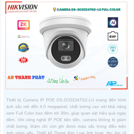
Thiết bị Camera IP POE DS-2CD2347G2-LU mang đến hình
ảnh sắc nét đến 4.0 megapixel, chất lượng cao với khả năng
xem Full Color ban đêm tới 30m, giúp quan sát hiệu quả ngày
đêm. Với công nghệ IP POE tiên tiến, camera không bị giảm
chất lượng, thậm chí còn ghi được màu sắc trong điều kiện
ánh sáng yếu. Thiết kế Dome Kim Loại linh hoạt, thu âm rõ