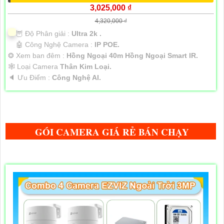
3,025,000 ₫
4,320,000 ₫
🦉 Độ Phân giải :
Ultra 2k .
🤖️ Công Nghệ Camera :
IP POE.
❂ Xem ban đêm :
Hồng Ngoại 40m Hồng Ngoại Smart IR.
🕸️ Loại Camera
Thân Kim Loại.
️🔈 Ưu Điểm :
Công Nghệ AI.
GÓI CAMERA GIÁ RẺ BÁN CHẠY