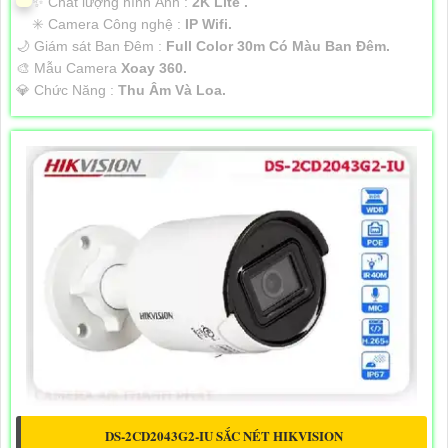
✨ Chất lượng hình Ảnh :
2K Lite .
✳️ Camera Công nghệ :
IP Wifi.
🌙 Giám sát Ban Đêm :
Full Color 30m Có Màu Ban Ðêm.
🎨 Mẫu Camera
Xoay 360.
️💎 Chức Năng :
Thu Âm Và Loa.
DS-2CD2043G2-IU SẮC NÉT HIKVISION