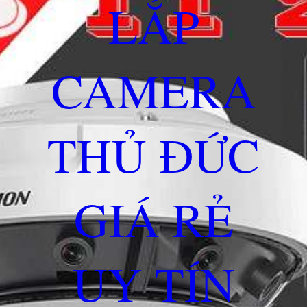
LẮP
CAMERA
THỦ ĐỨC
GIÁ RẺ
UY TÍN