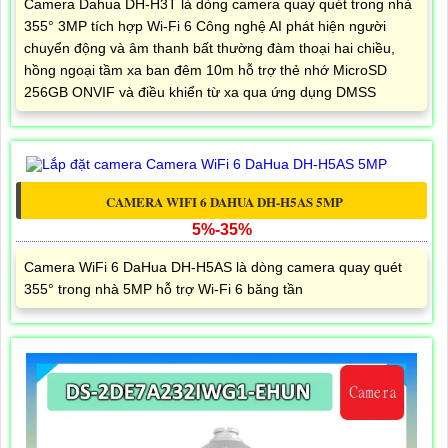
Camera Dahua DH-H3T là dòng camera quay quét trong nhà
355° 3MP tích hợp Wi-Fi 6 Công nghệ AI phát hiện người
chuyển động và âm thanh bất thường đàm thoại hai chiều,
hồng ngoại tầm xa ban đêm 10m hỗ trợ thẻ nhớ MicroSD
256GB ONVIF và điều khiển từ xa qua ứng dụng DMSS
CAMERA WIFI 6 DAHUA DH-H5AS 5MP
5%-35%
Camera WiFi 6 DaHua DH-H5AS là dòng camera quay quét
355° trong nhà 5MP hỗ trợ Wi-Fi 6 băng tần