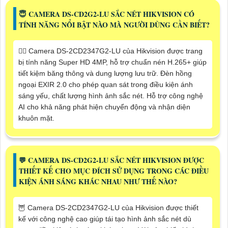
😇 CAMERA DS-CD2G2-LU SẮC NÉT HIKVISION CÓ
TÍNH NĂNG NỔI BẬT NÀO MÀ NGƯỜI DÙNG CẦN BIẾT?
🙆‍♀️ Camera DS-2CD2347G2-LU của Hikvision được trang
bị tính năng Super HD 4MP, hỗ trợ chuẩn nén H.265+ giúp
tiết kiệm băng thông và dung lượng lưu trữ. Đèn hồng
ngoại EXIR 2.0 cho phép quan sát trong điều kiện ánh
sáng yếu, chất lượng hình ảnh sắc nét. Hỗ trợ công nghệ
AI cho khả năng phát hiện chuyển động và nhận diện
khuôn mặt.
️💬 CAMERA DS-CD2G2-LU SẮC NÉT HIKVISION ĐƯỢC
THIẾT KẾ CHO MỤC ĐÍCH SỬ DỤNG TRONG CÁC ĐIỀU
KIỆN ÁNH SÁNG KHÁC NHAU NHƯ THẾ NÀO?
🦉 Camera DS-2CD2347G2-LU của Hikvision được thiết
kế với công nghệ cao giúp tái tạo hình ảnh sắc nét dù