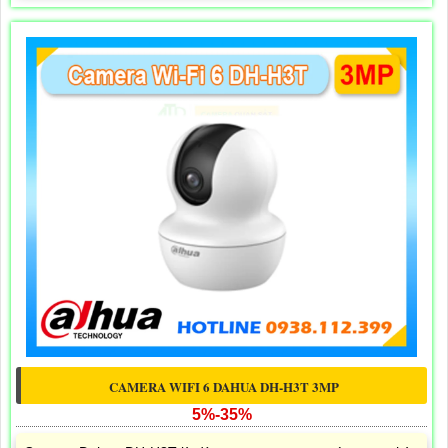
CAMERA WIFI 6 DAHUA DH-H3T 3MP
5%-35%