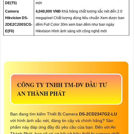
DE(T5)
mới
Camera
4,040,000 VNĐ
Khả Năng chất lượng sắc nét đến 2.0
Hikvision DS-
megapixel Chất lượng đúng tiêu chuẩn Xem được ban
2DE2C200SCG-
đêm Full Color 30m xem ban đêm như ban ngày
E(F0)
Hikvision Hình ảnh sáng với công nghệ mới
CÔNG TY TNHH TM-DV ĐẦU TƯ
AN THÀNH PHÁT
Bạn đang tìm kiếm Thiết Bị Camera
DS-2CD2347G2-LU
với hình ảnh sắc nét, đáng tin cậy và chính hãng? Sản
phẩm này đáp ứng đầy đủ yêu cầu của bạn. Đến với An
Thành Phát, bạn sẽ có cơ hội sở hữu thiết bị camera chất