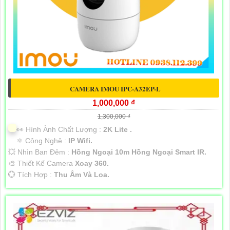
CAMERA IMOU IPC-A32EP-L
1,000,000 ₫
1,300,000 ₫
️👀 Hình Ành Chất Lượng :
2K Lite .
⚛️ Công Nghệ :
IP Wifi.
💥 Nhìn Ban Đêm :
Hồng Ngoại 10m Hồng Ngoại Smart IR.
🎨 Thiết Kế Camera
Xoay 360.
️💮 Tích Hợp :
Thu Âm Và Loa.