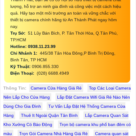
lượng, hỗ trợ an ninh gia đình và công việc một cách hiệu
quả. Hãy tạo một môi trường an toàn và vững chắc với
thiết bị camera chính hãng từ An Thành Phát ngay hôm
nay.
Trụ Sở:
51 Lũy Bán Bích, P. Tân Thới Hòa, Q.Tân Phú,
TP.HCM
Hotline: 0938.11.23.99
Chi Nhánh 1:
445/38 Tân Hòa Đông,P Bình Trị Đông,
Bình Tân, TP HCM
Kỹ Thuật:
0906.855.330
Điện Thoại:
(028) 6688.4949
Thông Tin:
Camera Cửa Hàng Giá Rẻ
Top Các Loại Camera
Nên Lắp Cho Cửa Hàng
Lắp Đặt Camera Wifi Giá Rẻ Nào Nên
Dùng Cho Gia Đình
Tư Vấn Lắp Đặt Hệ Thống Camera Cửa
Hàng
Thuê It Ngoài Quận Tân Bình
Lắp Camera Quan Sát
Kho Xưởng Có Báo Động
Trọn bộ camera khu phố ban đêm có
màu
Trọn Gói Camera Nhà Hàng Giá Rẻ
Camera quan sát