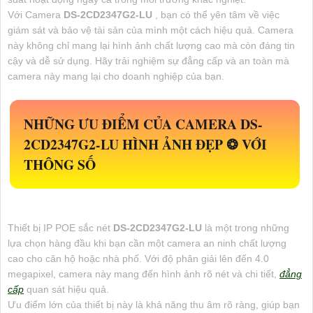
Với Camera
DS-2CD2347G2-LU
, bạn có thể yên tâm về việc
giám sát và bảo vệ tài sản của mình một cách hiệu quả. Camera
này không chỉ mang lại hình ảnh chất lượng cao mà còn đáng tin
cậy và dễ sử dụng. Hãy trải nghiệm sự đẳng cấp và an toàn mà
camera này mang lại cho doanh nghiệp của bạn.
NHỮNG ƯU ĐIỂM CỦA CAMERA
DS-
2CD2347G2-LU
HÌNH ẢNH ĐẸP ❂ VỚI
THÔNG SỐ
Thiết bị IP POE sắc nét
DS-2CD2347G2-LU
là một trong những
lựa chọn hàng đầu khi bạn cần một camera an ninh chất lượng
cao cho căn hộ hoặc nhà phố. Với độ phân giải lên đến 4.0
megapixel, camera này mang đến hình ảnh rõ nét và chi tiết,
đẳng
cấp
quan sát hiệu quả.
Ưu điểm lớn của thiết bị này là khả năng thu âm rõ ràng, giúp bạn