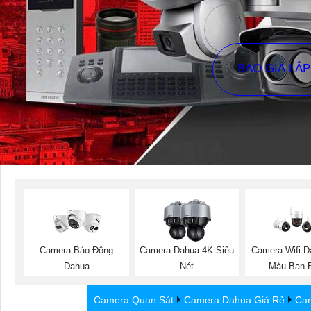
BÁO GIÁ LẮ
Camera Báo Động
Camera Dahua 4K Siêu
Camera Wifi 
Dahua
Nét
Màu Ban 
Camera Quan Sát
Camera Dahua Giá Rẻ
Cam