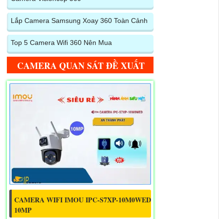
Lắp Camera Samsung Xoay 360 Toàn Cảnh
Top 5 Camera Wifi 360 Nên Mua
CAMERA QUAN SÁT ĐỀ XUẤT
CAMERA WIFI IMOU IPC-S7XP-10M0WED
10MP