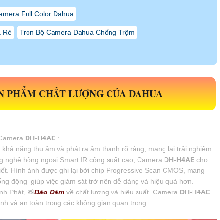
amera Full Color Dahua
á Rẻ
Trọn Bộ Camera Dahua Chống Trộm
N PHẨM CHẤT LƯỢNG CỦA DAHUA
ị Camera
DH-H4AE
:
 khả năng thu âm và phát ra âm thanh rõ ràng, mang lại trải nghiệm
ng nghệ hồng ngoại Smart IR công suất cao, Camera
DH-H4AE
cho
iết. Hình ảnh được ghi lại bởi chip Progressive Scan CMOS, mang
ng động, giúp việc giám sát trở nên dễ dàng và hiệu quả hơn.
nh Phát, 📸
Bảo Đảm
về chất lượng và hiệu suất. Camera
DH-H4AE
inh và an toàn trong các không gian quan trọng.