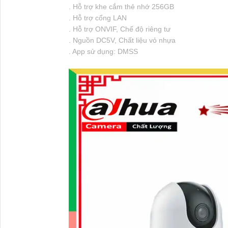
. Hỗ trợ khe cắm thẻ nhớ 256GB
. Hỗ trợ cổng LAN
. Hỗ trợ ONVIF, Chế độ riêng tư
. Nguồn DC5V, Chất liệu vỏ nhựa
. App sử dụng: DMSS