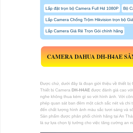
Lắp đặt trọn bộ Camera Full Hd 1080P
Bộ C
Lắp Camera Chống Trộm Hikvision trọn bộ Gi
Lắp Camera Giá Rẻ Trọn Gói chính hãng
CAMERA DAHUA
DH-H4AE
SẢ
Được chứ, dưới đây là đoạn giới thiệu về thiết b
Thiết bị Camera
DH-H4AE
được đánh giá cao với
nghe không thua kém gì so với hình ảnh. Với cô
phép quan sát ban đêm một cách sắc nét và chi t
đến chất lượng hình ảnh màu sắc tươi sáng và số
Sản phẩm được phân phối chính hãng tại An Thà
là sự lựa chọn lý tưởng cho việc tăng cường an n