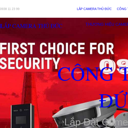
0938 11 23 99
LẮP CAMERA THỦ ĐỨC
CÔNG 
LẮP CAMERA THỦ ĐỨC
THƯƠNG HIỆU CAME
CÔNG 
ĐỨ
Lắp Đặt Came