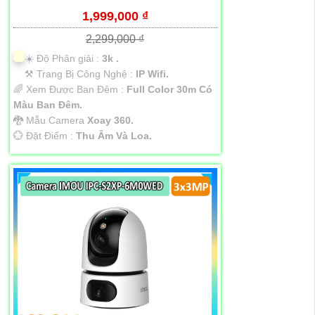
1,999,000 ₫
2,299,000 ₫
☀️ Độ Phân giải :
3k .
⚒ Trang Bị Công Nghệ :
IP Wifi.
🌈 Xem Được Ban Đêm :
Full Color 30m Có
Màu Ban Ðêm.
🐉️ Mẫu Camera
Xoay 360.
️💮 Đặt Điểm :
Thu Âm Và Loa.