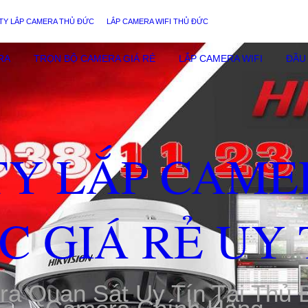
TY LẮP CAMERA THỦ ĐỨC
LẮP CAMERA WIFI THỦ ĐỨC
RA
TRỌN BỘ CAMERA GIÁ RẺ
LẮP CAMERA WIFI
ĐẦU 
TY LẮP CAME
C GIÁ RẺ UY 
ra Quan Sát Uy Tín Tại Thủ