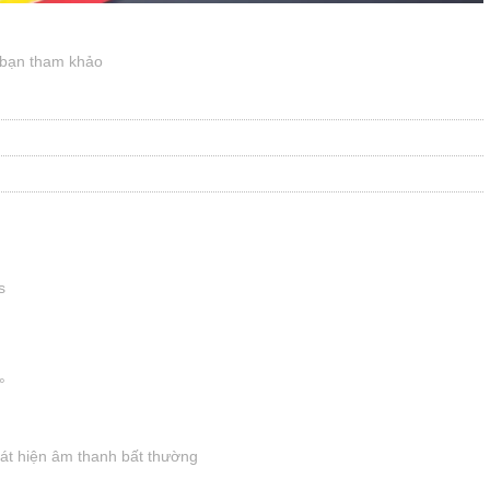
 bạn tham khảo
s
°
hát hiện âm thanh bất thường