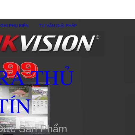
GHI PHỤ KIÊN
TƯ VẤN GIẢI PHÁP
RA THỦ
TÍN
 Đức Sản Phẩm