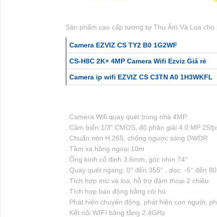
Sản phẩm cao cấp tương tự Thu Âm Và Loa cho
Camera EZVIZ CS TY2 B0 1G2WF
CS-H8C 2K+ 4MP Camera Wifi Ezviz Giá rẻ
Camera ip wifi EZVIZ CS C3TN A0 1H3WKFL
. Camera Wifi quay quét trong nhà 4MP
. Cảm biến 1/3" CMOS, độ phân giải 4.0 MP 25fp
. Chuẩn nén H.265, chống ngược sáng DWDR
. Tầm xa hồng ngoại 10m
. Ống kính cố định 3.6mm, góc nhìn 74°
. Quay quét ngang: 0° đến 355° , dọc: -5° đến 80
. Tích hợp mic và loa, hỗ trợ đàm thoại 2 chiều
. Tích hợp báo động bằng còi hú
. Phát hiện chuyển động, phát hiện con người, p
. Kết nối WIFI băng tầng 2.4GHz