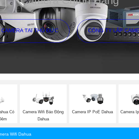
Camera Chính Hãng
P CAMERA TẠI THỦ ĐỨC
CÔNG TY LẮP CAM
Dahua Có
Camera Wifi Báo Động
Camera IP PoE Dahua
Camera I
Đêm
Dahua
era Wifi Dahua