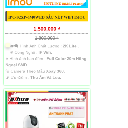
IPC-S2XP-6M0WED SẮC NÉT WIFI IMOU
1,500,000 ₫
1,800,000 ₫
👁️‍🗨 Hình Ành Chất Lượng :
2K Lite .
✳️ Công Nghệ :
IP Wifi.
⭐ Hình ảnh ban đêm :
Full Color 20m Hồng
Ngoại SMD.
🔩 Camera Theo Mẫu
Xoay 360.
️📡 Ưu Điểm :
Thu Âm Và Loa.