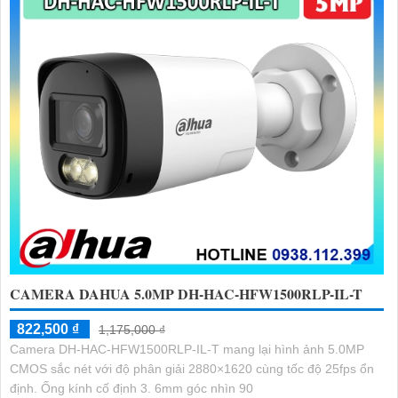
CAMERA DAHUA 5.0MP DH-HAC-HFW1500RLP-IL-T
822,500 ₫
1,175,000 ₫
Camera DH-HAC-HFW1500RLP-IL-T mang lại hình ảnh 5.0MP
CMOS sắc nét với độ phân giải 2880×1620 cùng tốc độ 25fps ổn
định. Ống kính cố định 3. 6mm góc nhìn 90