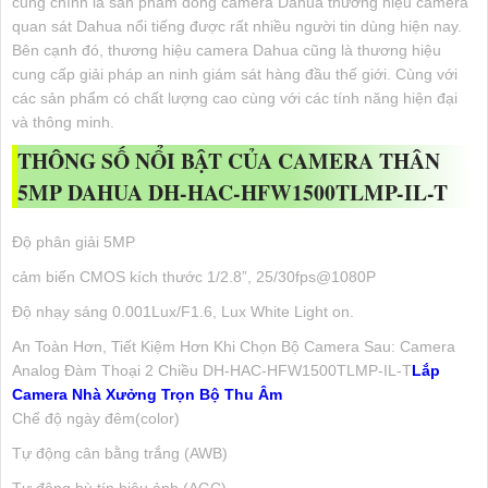
cũng chính là sản phẩm dòng camera Dahua thương hiệu camera
quan sát Dahua nổi tiếng được rất nhiều người tin dùng hiện nay.
Bên cạnh đó, thương hiệu camera Dahua cũng là thương hiệu
cung cấp giải pháp an ninh giám sát hàng đầu thế giới. Cùng với
các sản phẩm có chất lượng cao cùng với các tính năng hiện đại
và thông minh.
THÔNG SỐ NỔI BẬT CỦA CAMERA THÂN
5MP DAHUA DH-HAC-HFW1500TLMP-IL-T
Độ phân giải 5MP
cảm biến CMOS kích thước 1/2.8”, 25/30fps@1080P
Độ nhạy sáng 0.001Lux/F1.6, Lux White Light on.
An Toàn Hơn, Tiết Kiệm Hơn Khi Chọn Bộ Camera Sau: Camera
Analog Đàm Thoại 2 Chiều DH-HAC-HFW1500TLMP-IL-T
Lắp
Camera Nhà Xưởng Trọn Bộ Thu Âm
Chế độ ngày đêm(color)
Tự động cân bằng trắng (AWB)