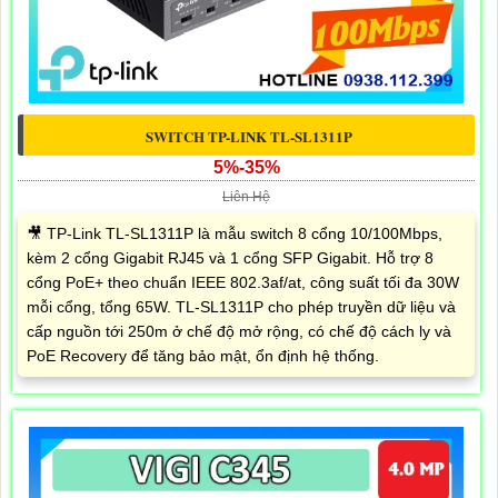
SWITCH TP-LINK TL-SL1311P
5%-35%
Liên Hệ
🎥 TP-Link TL-SL1311P là mẫu switch 8 cổng 10/100Mbps,
kèm 2 cổng Gigabit RJ45 và 1 cổng SFP Gigabit. Hỗ trợ 8
cổng PoE+ theo chuẩn IEEE 802.3af/at, công suất tối đa 30W
mỗi cổng, tổng 65W. TL-SL1311P cho phép truyền dữ liệu và
cấp nguồn tới 250m ở chế độ mở rộng, có chế độ cách ly và
PoE Recovery để tăng bảo mật, ổn định hệ thống.