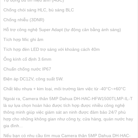
Tự động bù tín hiệu ảnh (AGC)
Chống chói sáng HLC, bù sáng BLC
Chống nhiễu (3DNR)
Hỗ trợ công nghệ Super Adapt (tự động cân bằng ánh sáng)
Tích hợp Mic ghi âm
Tích hợp đèn LED trợ sáng với khoảng cách 40m
Ống kính cố định 3.6mm
Chuẩn chống nước IP67
Điện áp DC12V, công suất 5W.
Chất liệu nhựa + kim loại, môi trường làm việc từ -40°C~+60°C
Ngoài ra, Camera thân 5MP Dahua DH-HAC-HFW1500TLMP-IL-T
là sự lựa chọn hoàn hảo được tích hợp được nhiều công nghệ
thông minh giúp việc giám sát an ninh được đảm bảo 24/7 phù
hợp cho những không gian như công ty, cửa hàng, quán nước hay
gia đình...
Nếu bạn có nhu cầu tìm mua Camera thân 5MP Dahua DH-HAC-