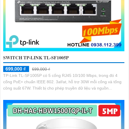
SWITCH TP-LINK TL-SF1005P
699,000 ₫
699,000 ₫
TP-Link TL-SF1005P có 5 cổng RJ45 10/100 Mbps, trong đó 4
cổng PoE+ chuẩn IEEE 802. 3af/at, hỗ trợ 30W mỗi cổng và tổng
công suất 67W. Thiết bị cho phép truyền dữ liệu và nguồn...