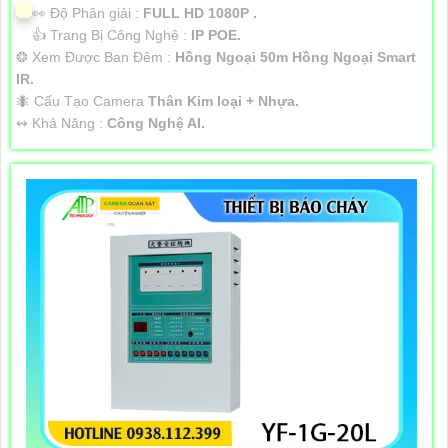
️👀 Độ Phân giải :
FULL HD 1080P .
👍 Trang Bị Công Nghệ :
IP POE.
❂ Xem Được Ban Đêm :
Hồng Ngoại 50m Hồng Ngoại Smart
IR.
🐜 Cấu Tạo Camera
Thân Kim loại + Nhựa.
️↭ Khả Năng :
Công Nghệ AI.