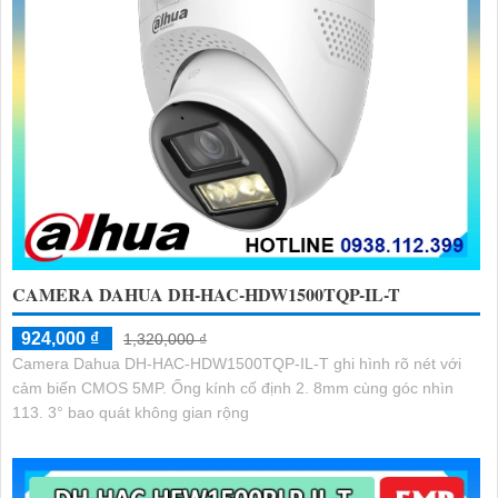
CAMERA DAHUA DH-HAC-HDW1500TQP-IL-T
924,000 ₫
1,320,000 ₫
Camera Dahua DH-HAC-HDW1500TQP-IL-T ghi hình rõ nét với
cảm biến CMOS 5MP. Ống kính cố định 2. 8mm cùng góc nhìn
113. 3° bao quát không gian rộng