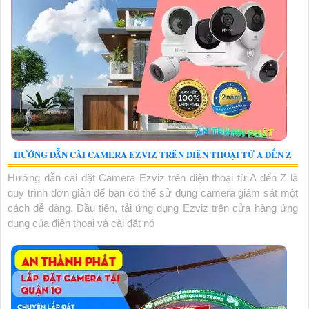
HƯỚNG DẪN CÀI CAMERA EZVIZ TRÊN ĐIỆN THOẠI TỪ A ĐẾN Z
Hướng dẫn cài đặt Camera Ezviz trên điện thoại từ A đến Z là
quy trình đơn giản để bạn có thể sử dụng camera giám sát một
cách dễ dàng. Đầu tiên, tải ứng dụng Ezviz trên cửa hàng ứng
dụng của điện thoại và cài đặt nó