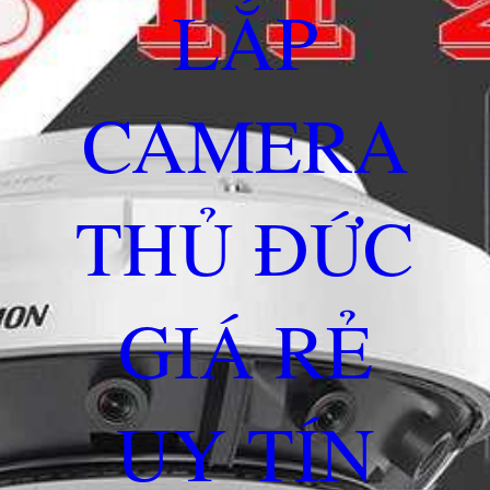
LẮP
CAMERA
THỦ ĐỨC
GIÁ RẺ
UY TÍN