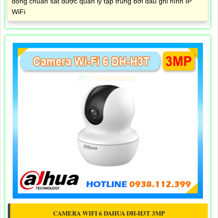
động chuẩn sát được quản lý tập trung bởi đầu ghi hình IP
WiFi
CAMERA WIFI 6 DAHUA DH-H3T 3MP