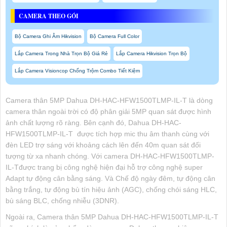
CAMERA THEO GÓI
Bộ Camera Ghi Âm Hikvision
Bộ Camera Full Color
Lắp Camera Trong Nhà Trọn Bộ Giá Rẻ
Lắp Camera Hikvision Trọn Bộ
Lắp Camera Visioncop Chống Trộm Combo Tiết Kiệm
Camera thân 5MP Dahua DH-HAC-HFW1500TLMP-IL-T là dòng
camera thân ngoài trời có độ phân giải 5MP quan sát được hình
ảnh chất lượng rõ ràng. Bên cạnh đó, Dahua DH-HAC-
HFW1500TLMP-IL-T được tích hợp mic thu âm thanh cùng với
đèn LED trợ sáng với khoảng cách lên đến 40m quan sát đối
tượng từ xa nhanh chóng. Với camera DH-HAC-HFW1500TLMP-
IL-Tđược trang bị công nghệ hiện đại hỗ trợ công nghệ super
Adapt tự động cân bằng sáng. Và Chế độ ngày đêm, tự động cân
bằng trắng, tự động bù tín hiệu ảnh (AGC), chống chói sáng HLC,
bù sáng BLC, chống nhiễu (3DNR).
Ngoài ra, Camera thân 5MP Dahua DH-HAC-HFW1500TLMP-IL-T