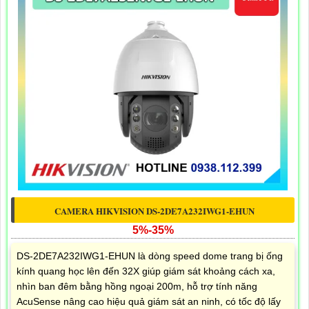
CAMERA HIKVISION DS-2DE7A232IWG1-EHUN
5%-35%
DS-2DE7A232IWG1-EHUN là dòng speed dome trang bị ống
kính quang học lên đến 32X giúp giám sát khoảng cách xa,
nhìn ban đêm bằng hồng ngoại 200m, hỗ trợ tính năng
AcuSense nâng cao hiệu quả giám sát an ninh, có tốc độ lấy