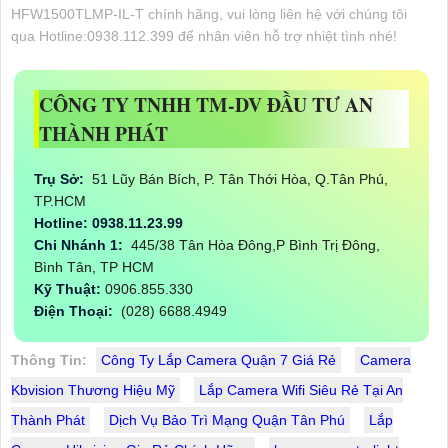
HFW1500TLMP-IL-T chính hãng, vui lòng liên hệ với chúng tôi
qua Hotline:0938.112.399 để nhân viên hỗ trợ nhiệt tình nhé!
CÔNG TY TNHH TM-DV ĐẦU TƯ AN
THÀNH PHÁT
Trụ Sở:
51 Lũy Bán Bích, P. Tân Thới Hòa, Q.Tân Phú,
TP.HCM
Hotline: 0938.11.23.99
Chi Nhánh 1:
445/38 Tân Hòa Đông,P Bình Trị Đông,
Bình Tân, TP HCM
Kỹ Thuật:
0906.855.330
Điện Thoại:
(028) 6688.4949
Thông Tin:
Công Ty Lắp Camera Quận 7 Giá Rẻ
Camera
Kbvision Thương Hiệu Mỹ
Lắp Camera Wifi Siêu Rẻ Tại An
Thành Phát
Dịch Vụ Bảo Trì Mạng Quận Tân Phú
Lắp