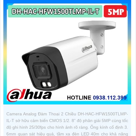
Camera Analog Đàm Thoại 2 Chiều DH-HAC-HFW1500TLMP-
IL-T sở hữu cảm biến CMOS 1/2. 8” độ phân giải 5MP cùng tốc
độ ghi hình 25/30fps cho hình ảnh rõ ràng. Ống kính cố định 3.
6mm quan sát hiệu quả, tầm xa đèn LED 40m cho khả năng