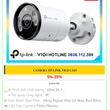
CAMERA TP-LINK VIGI C345
5%-35%
Liên Hệ
☀️ Hình ảnh chất lượng :
Ultra 2k + .
✳️ Sử dụng công nghệ :
IP.
✪ Xem Được Ban Đêm :
Hồng Ngoại 30m Có Màu Ban Ðêm.
🌧️ Cấu Tạo Camera
Thân Plastic.