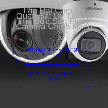
Lắp Đặt Camera
Quan Sát Uy Tín Tại
Thủ Đức Sản Phẩm
Camera Chính Hãng
BÁO GIÁ LẮP CAMERA TẠI
THỦ ĐỨC
CÔNG TY LẮP CAMERA THỦ
ĐỨC