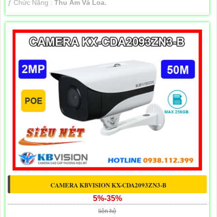
️ƒ Chức Năng :
Thu Âm Và Loa.
CAMERA KBVISION KX-CDA2093ZN3-B
5%-35%
liên hệ