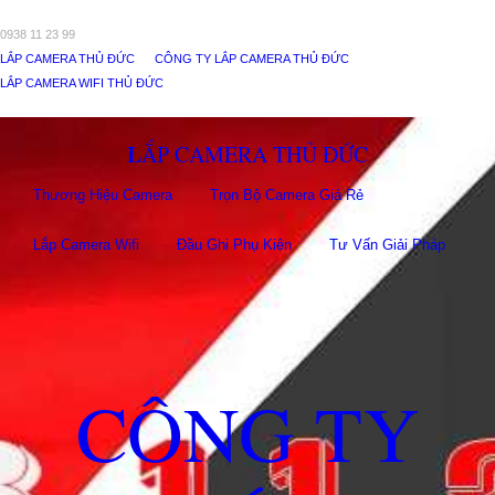
0938 11 23 99
LẮP CAMERA THỦ ĐỨC
CÔNG TY LẮP CAMERA THỦ ĐỨC
LẮP CAMERA WIFI THỦ ĐỨC
LẮP CAMERA THỦ ĐỨC
Thương Hiệu Camera
Trọn Bộ Camera Giá Rẻ
Lắp Camera Wifi
Đầu Ghi Phụ Kiên
Tư Vấn Giải Pháp
CÔNG TY