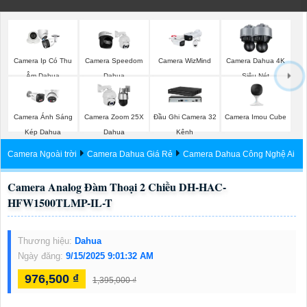
Camera Ip Có Thu
Camera Speedom
Camera WizMind
Camera Dahua 4K
Ậm Dahua
Dahua
Siêu Nét
Camera Imou Cube
Camera Ánh Sáng
Camera Zoom 25X
Đầu Ghi Camera 32
Kép Dahua
Dahua
Kênh
Camera Ngoài trời
Camera Dahua Giá Rẻ
Camera Dahua Công Nghệ Ai
Camera Analog Đàm Thoại 2 Chiều DH-HAC-
HFW1500TLMP-IL-T
Thương hiệu:
Dahua
Ngày đăng:
9/15/2025 9:01:32 AM
976,500 ₫
1,395,000 ₫