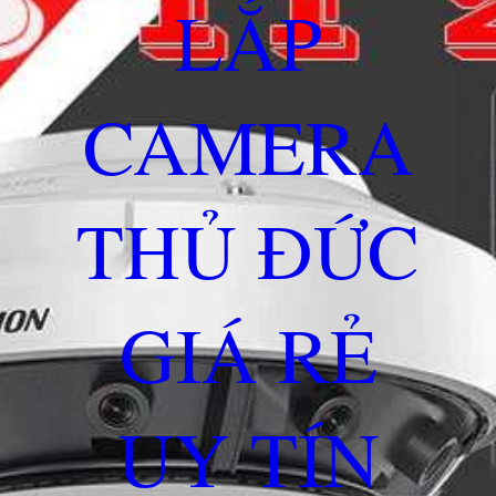
LẮP
CAMERA
THỦ ĐỨC
GIÁ RẺ
UY TÍN