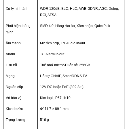
Xử lý hình ảnh
WDR 120dB, BLC, HLC, AWB, 3DNR, AGC, Defog,
ROI, AFSA
Phát hiện thông
SMD 4.0, Hàng rào ảo, Xâm nhập, QuickPick
minh
Âm thanh
Mic tích hợp, 1/1 Audio in/out
Alarm
1/1 Alarm in/out
Lưu trữ
Thẻ nhớ microSD lên tới 256GB
Mạng
Hỗ trợ ONVIF, SmartDDNS.TV
Nguồn cấp
12V DC hoặc PoE (802.3af)
Vỏ bảo vệ
Kim loại, IP67, IK10
Kích thước
Φ111.7 × 89.1 mm
Trọng lượng
516 g