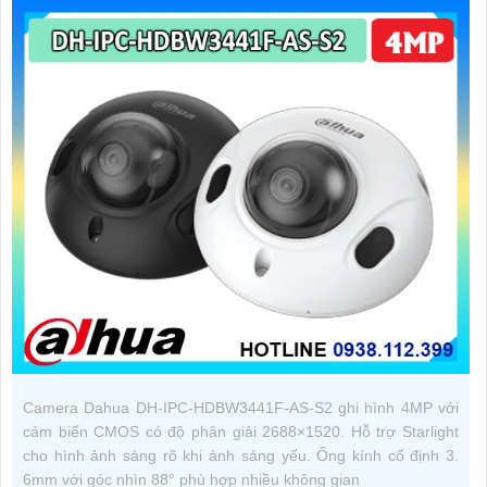
Camera Dahua DH-IPC-HDBW3441F-AS-S2 ghi hình 4MP với
cảm biến CMOS có độ phân giải 2688×1520. Hỗ trợ Starlight
cho hình ảnh sáng rõ khi ánh sáng yếu. Ống kính cố định 3.
6mm với góc nhìn 88° phù hợp nhiều không gian