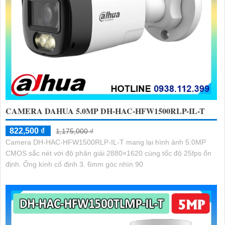
CAMERA DAHUA 5.0MP DH-HAC-HFW1500RLP-IL-T
822,500 ₫
1,175,000 ₫
Camera DH-HAC-HFW1500RLP-IL-T mang lại hình ảnh 5.0MP
CMOS sắc nét với độ phân giải 2880×1620 cùng tốc độ 25fps ổn
định. Ống kính cố định 3. 6mm góc nhìn 90