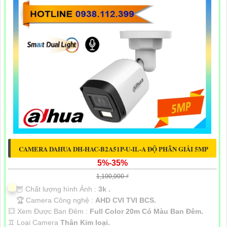
CAMERA DAHUA DH-HAC-B2A51P-U-IL-A ĐỘ PHÂN GIẢI 5MP
5%-35%
1,100,000 ₫
🦉 Chất lượng hình Ảnh :
3k .
🏆 Camera Công nghệ :
AHD CVI TVI BCS.
💥 Xem Được Ban Đêm :
Full Color 20m Có Màu Ban Ðêm.
♊ Loại Camera
Thân Kim loại.