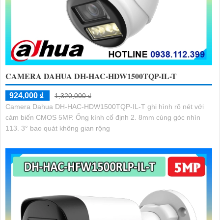
CAMERA DAHUA DH-HAC-HDW1500TQP-IL-T
924,000 ₫
1,320,000 ₫
Camera Dahua DH-HAC-HDW1500TQP-IL-T ghi hình rõ nét với
cảm biến CMOS 5MP. Ống kính cố định 2. 8mm cùng góc nhìn
113. 3° bao quát không gian rộng