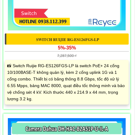
SWITCH RUIJIE RG-ES126FGS-LP
5%-35%
7,287,500 ₫
📸 Switch Ruijie RG-ES126FGS-LP là switch PoE+ 24 cổng
10/100BASE-T không quản lý, kèm 2 cổng uplink 1G và 1
cổng combo. Thiết bị có băng thông 8.8 Gbps, tốc độ xử lý
6.55 Mpps, bảng MAC 8000, quạt điều tốc thông minh và bảo
vệ chống sét 4 kV. Kích thước 440 x 214.9 x 44 mm, trọng
lượng 3.2 kg.