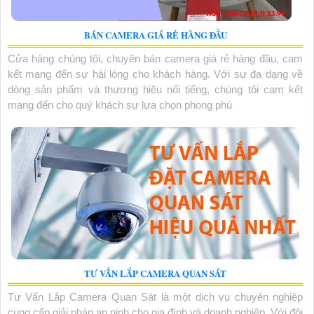
BÁN CAMERA GIÁ RẺ HÀNG ĐẦU
Cửa hàng chúng tôi, chuyên bán camera giá rẻ hàng đầu, cam
kết mang đến sự hài lòng cho khách hàng. Với sự đa dạng về
dòng sản phẩm và thương hiệu nổi tiếng, chúng tôi cam kết
mang đến cho quý khách sự lựa chọn phong phú
TƯ VẤN LẮP CAMERA QUAN SÁT
Tư Vấn Lắp Camera Quan Sát là một dịch vụ chuyên nghiệp
cung cấp giải pháp an ninh cho gia đình và doanh nghiệp. Với đội