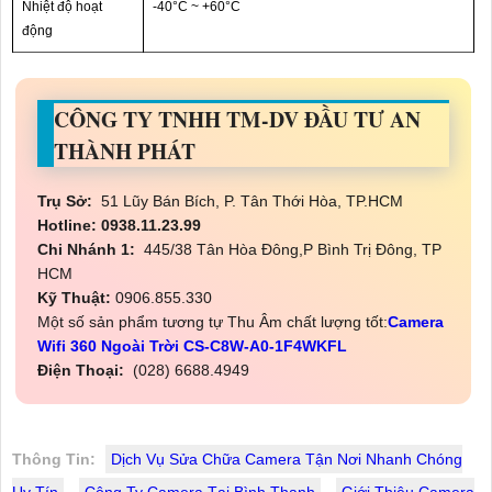
Nhiệt độ hoạt
-40°C ~ +60°C
động
CÔNG TY TNHH TM-DV ĐẦU TƯ AN
THÀNH PHÁT
Trụ Sở:
51 Lũy Bán Bích, P. Tân Thới Hòa, TP.HCM
Hotline: 0938.11.23.99
Chi Nhánh 1:
445/38 Tân Hòa Đông,P Bình Trị Đông, TP
HCM
Kỹ Thuật:
0906.855.330
Một số sản phẩm tương tự Thu Âm chất lượng tốt:
Camera
Wifi 360 Ngoài Trời CS-C8W-A0-1F4WKFL
Điện Thoại:
(028) 6688.4949
Thông Tin:
Dịch Vụ Sửa Chữa Camera Tận Nơi Nhanh Chóng