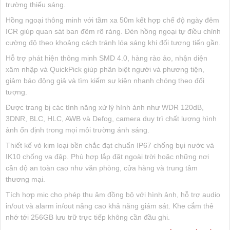
trường thiếu sáng.
Hồng ngoại thông minh với tầm xa 50m kết hợp chế độ ngày đêm
ICR giúp quan sát ban đêm rõ ràng. Đèn hồng ngoại tự điều chỉnh
cường độ theo khoảng cách tránh lóa sáng khi đối tượng tiến gần.
Hỗ trợ phát hiện thông minh SMD 4.0, hàng rào ảo, nhận diện
xâm nhập và QuickPick giúp phân biệt người và phương tiện,
giảm báo động giả và tìm kiếm sự kiện nhanh chóng theo đối
tượng.
Được trang bị các tính năng xử lý hình ảnh như WDR 120dB,
3DNR, BLC, HLC, AWB và Defog, camera duy trì chất lượng hình
ảnh ổn định trong mọi môi trường ánh sáng.
Thiết kế vỏ kim loại bền chắc đạt chuẩn IP67 chống bụi nước và
IK10 chống va đập. Phù hợp lắp đặt ngoài trời hoặc những nơi
cần độ an toàn cao như văn phòng, cửa hàng và trung tâm
thương mại.
Tích hợp mic cho phép thu âm đồng bộ với hình ảnh, hỗ trợ audio
in/out và alarm in/out nâng cao khả năng giám sát. Khe cắm thẻ
nhớ tới 256GB lưu trữ trực tiếp không cần đầu ghi.