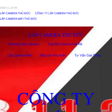
0938 11 23 99
LẮP CAMERA THỦ ĐỨC
CÔNG TY LẮP CAMERA THỦ ĐỨC
LẮP CAMERA WIFI THỦ ĐỨC
LẮP CAMERA THỦ ĐỨC
Thương Hiệu Camera
Trọn Bộ Camera Giá Rẻ
Lắp Camera Wifi
Đầu Ghi Phụ Kiên
Tư Vấn Giải Pháp
CÔNG TY