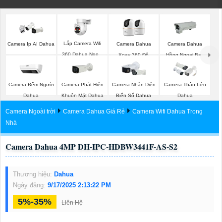
Lắp Camera Wifi
Camera Ip AI Dahua
Camera Dahua
Camera Dahua
360 Dahua Ngoài
Xoay 360 Độ
Hồng Ngoại Ban
Trời
Đêm
Camera Đếm Người
Camera Phát Hiện
Camera Nhận Diện
Camera Thân Lớn
Dahua
Khuôn Mặt Dahua
Biển Số Dahua
Dahua
Camera Ngoài trời
Camera Dahua Giá Rẻ
Camera Wifi Dahua Trong
Nhà
Camera Dahua 4MP DH-IPC-HDBW3441F-AS-S2
Thương hiệu:
Dahua
Ngày đăng:
9/17/2025 2:13:22 PM
5%-35%
Liên Hệ