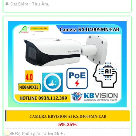
️🔔 Đặt Điểm :
Thu Âm.
CAMERA KBVISION AI KX-D4005MN-EAB
5%-35%
👁 Độ Phân giải :
Ultra 2k + .