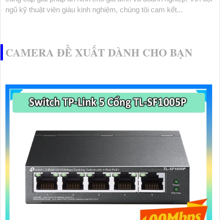
ngũ kỹ thuật viên giàu kinh nghiệm, chúng tôi cam kết...
CAMERA ĐỀ XUẤT DÀNH CHO BẠN