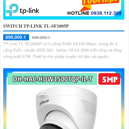
SWITCH TP-LINK TL-SF1005P
699,000 ₫
699,000 ₫
TP-Link TL-SF1005P có 5 cổng RJ45 10/100 Mbps, trong đó 4
cổng PoE+ chuẩn IEEE 802. 3af/at, hỗ trợ 30W mỗi cổng và tổng
công suất 67W. Thiết bị cho phép truyền dữ liệu và nguồn...