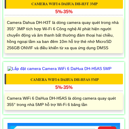
CAMERA WIFI 6 DAHUA DH-H3T 3MP
5%-35%
Camera Dahua DH-H3T là dòng camera quay quét trong nhà
355° 3MP tích hợp Wi-Fi 6 Công nghệ AI phát hiện người
chuyển động và âm thanh bất thường đàm thoại hai chiều,
hồng ngoại tầm xa ban đêm 10m hỗ trợ thẻ nhớ MicroSD
256GB ONVIF và điều khiển từ xa qua ứng dụng DMSS
CAMERA WIFI 6 DAHUA DH-H5AS 5MP
5%-35%
Camera WiFi 6 DaHua DH-H5AS là dòng camera quay quét
355° trong nhà 5MP hỗ trợ Wi-Fi 6 băng tần