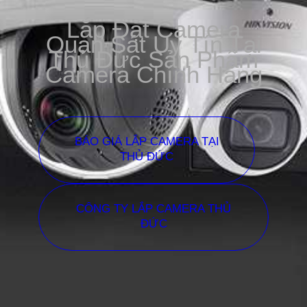
Lắp Đặt Camera
Quan Sát Uy Tín Tại
Thủ Đức Sản Phẩm
Camera Chính Hãng
BÁO GIÁ LẮP CAMERA TẠI
THỦ ĐỨC
CÔNG TY LẮP CAMERA THỦ
ĐỨC