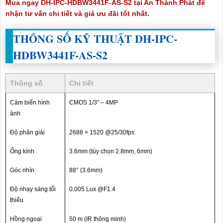
Mua ngay
DH-IPC-HDBW3441F-AS-S2
tại An Thành Phát để
nhận tư vấn chi tiết và giá ưu đãi tốt nhất.
THÔNG SỐ KỸ THUẬT
DH-IPC-
HDBW3441F-AS-S2
Thông số
Chi tiết
Cảm biến hình
CMOS 1/3” – 4MP
ảnh
Độ phân giải
2688 × 1520 @25/30fps
Ống kính
3.6mm (tùy chọn 2.8mm, 6mm)
Góc nhìn
88° (3.6mm)
Độ nhạy sáng tối
0.005 Lux @F1.4
thiểu
Hồng ngoại
50 m (IR thông minh)