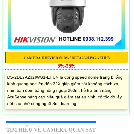
CAMERA HIKVISION DS-2DE7A232IWG1-EHUN
5%-35%
DS-2DE7A232IWG1-EHUN là dòng speed dome trang bị ống
kính quang học lên đến 32X giúp giám sát khoảng cách xa,
nhìn ban đêm bằng hồng ngoại 200m, hỗ trợ tính năng
AcuSense nâng cao hiệu quả giám sát an ninh, có tốc độ lấy
nét cao nhờ công nghệ Self-learning
TÌM HIỂU VỀ CAMERA QUAN SÁT