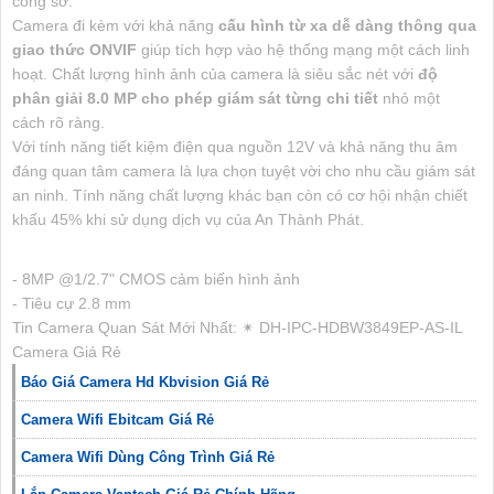
công sở.
Camera đi kèm với khả năng
cấu hình từ xa dễ dàng thông qua
giao thức ONVIF
giúp tích hợp vào hệ thống mạng một cách linh
hoạt. Chất lượng hình ảnh của camera là siêu sắc nét với
độ
phân giải 8.0 MP cho phép giám sát từng chi tiết
nhỏ một
cách rõ ràng.
Với tính năng tiết kiệm điện qua nguồn 12V và khả năng thu âm
đáng quan tâm camera là lựa chọn tuyệt vời cho nhu cầu giám sát
an ninh. Tính năng chất lượng khác bạn còn có cơ hội nhận chiết
khấu 45% khi sử dụng dịch vụ của An Thành Phát.
- 8MP @1/2.7" CMOS cảm biến hình ảnh
- Tiêu cự 2.8 mm
Tin Camera Quan Sát Mới Nhất: ✴ DH-IPC-HDBW3849EP-AS-IL
Camera Giá Rẻ
Báo Giá Camera Hd Kbvision Giá Rẻ
Camera Wifi Ebitcam Giá Rẻ
Camera Wifi Dùng Công Trình Giá Rẻ