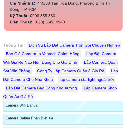
Chi Nhánh 1:
445/38 Tân Hòa Đông, Phường Bình Trị
Đông, TP.HCM
Kỹ Thuật:
0906.855.330
Điện Thoại:
(028) 6688.4949
Thông Tin:
Dịch Vụ Lắp Đặt Camera Trọn Gói Chuyên Nghiệp
Báo Giá Camera Ip Vantech Chính Hãng
Lắp Đặt Camera
Wifi Giá Rẻ Nào Nên Dùng Cho Gia Đình
Lắp Camera Quan
Sát Văn Phòng
Công Ty Lắp Camera Quận 8 Giá Rẻ
Lắp
Đặt Camera Cho Nha Khoa
lap camera starlight ngoài trời
Lắp Đặt Camera Báo Động Kho Xưởng
Lắp Camera Shop
Quần Áo Giá Rẻ
Camera Wifi Dahua
Camera Dahua Phân Biệt Xe