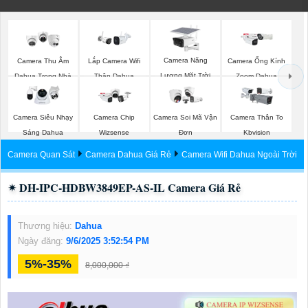
Camera Năng
Camera Thu Âm
Lắp Camera Wifi
Camera Ống Kính
Lượng Mặt Trời
Dahua Trong Nhà
Thân Dahua
Zoom Dahua
Dahua
Camera Siêu Nhạy
Camera Chip
Camera Soi Mã Vận
Camera Thân To
Sáng Dahua
Wizsense
Đơn
Kbvision
Camera Quan Sát
Camera Dahua Giá Rẻ
Camera Wifi Dahua Ngoài Trời
✴ DH-IPC-HDBW3849EP-AS-IL Camera Giá Rẻ
Thương hiệu:
Dahua
Ngày đăng:
9/6/2025 3:52:54 PM
5%-35%
8,000,000 ₫