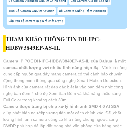
Bộ Camera Visioncop Ghi Âm Chính hãng
Lắp Camera Giá Rẻ Sắc Nét
Trọn Bộ Camera Ghi Âm Kbvision
Bộ Camera Chống Trộm Visioncop
Lắp trọn bộ camera Ip giá rẻ chất lượng
THAM KHẢO THÔNG TIN DH-IPC-
HDBW3849EP-AS-IL
Camera IP POE DH-IPC-HDBW3849EP-AS-IL của Dahua là một
camera chất lượng với nhiều tính năng hiện đại
. Với khả năng
cung cấp nguồn qua dây mạng camera có thể cảnh báo chuyển
động thông minh thông qua công nghệ Smart Motion Detection.
Hình ảnh của camera rất đẹp đặc biệt là vào ban đêm nhờ công
nghệ ban đêm 4 chế độ Xem Ban Đêm và khả năng thiếu sáng
Full Color trong khoảng cách 30m.
Camera được trang bị chip xử lý hình ảnh SMD 4.0 AI SSA
giúp phát hiện người/phương tiện một cách chính xác. Để
chất
lượng hình ảnh camera cũng có khả năng chống ngược sáng
DWDR phù hợp để lắp đặt trong nhà văn phòng cửa hàng hoặc