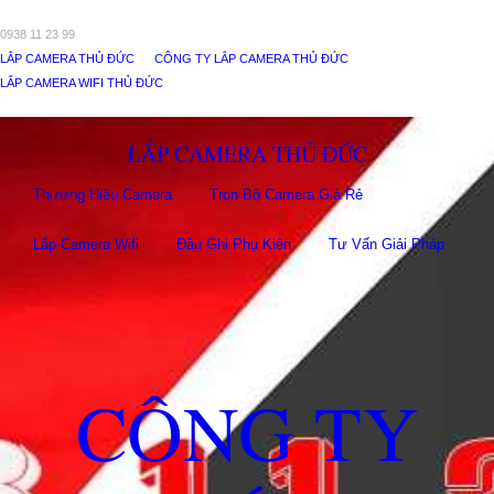
0938 11 23 99
LẮP CAMERA THỦ ĐỨC
CÔNG TY LẮP CAMERA THỦ ĐỨC
LẮP CAMERA WIFI THỦ ĐỨC
LẮP CAMERA THỦ ĐỨC
Thương Hiệu Camera
Trọn Bộ Camera Giá Rẻ
Lắp Camera Wifi
Đầu Ghi Phụ Kiên
Tư Vấn Giải Pháp
CÔNG TY