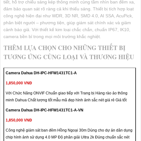
tiết, hỗ trợ chiếu sáng kép thông minh cùng tầm nhìn ban đêm xa,
đảm bảo quan sát rõ ràng cả khi thiếu sáng. Thiết bị tích hợp loạt
công nghệ hiện đại như WDR, 3D NR, SMD 4.0, AI SSA, AcuPick,
phân biệt người – phương tiện, giúp giám sát chính xác và giảm
cảnh báo giả. Với thiết kế kim loại chắc chắn, chuẩn IP67, IK10,
camera bền bỉ trong mọi môi trường khắc nghiệt.
THÊM LỰA CHỌN CHO NHỮNG THIẾT BỊ
TƯƠNG ỨNG CÙNG LOẠI VÀ THƯƠNG HIỆU
Camera Dahua DH-IPC-HFW1431TC1-A
1,850,000 VNĐ
Với Chức Năng ONVIF Chuẩn giao tiếp với Trang bị Hàng rào ảo thông
minh Dahua Chất lượng tốt mẫu mã đẹp hình ảnh sắc nét giá rẻ Giá tốt
Camera Dahua DH-IPC-HFW1431TC1-A-VN
1,850,000 VNĐ
Công nghệ giám sát ban đêm Hồng Ngoại 30m Dùng cho dự án dân dụng
chip hình ảnh sử dụng 4.0 MP Độ phân giải Ultra 2k Đúng chuẩn sắc nét