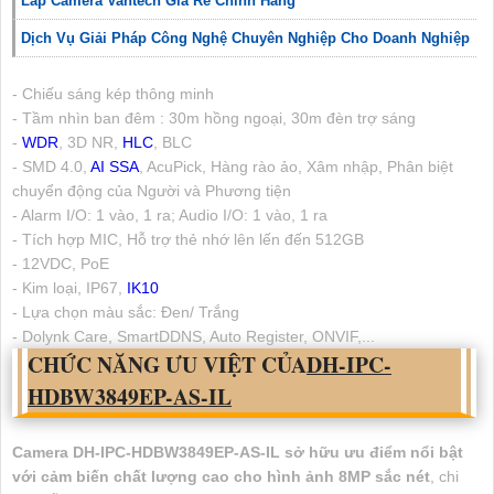
Lắp Camera Vantech Giá Rẻ Chính Hãng
Dịch Vụ Giải Pháp Công Nghệ Chuyên Nghiệp Cho Doanh Nghiệp
- Chiếu sáng kép thông minh
- Tầm nhìn ban đêm : 30m hồng ngoại, 30m đèn trợ sáng
-
WDR
, 3D NR,
HLC
, BLC
- SMD 4.0,
AI SSA
, AcuPick, Hàng rào ảo, Xâm nhập, Phân biệt
chuyển động của Người và Phương tiện
- Alarm I/O: 1 vào, 1 ra; Audio I/O: 1 vào, 1 ra
- Tích hợp MIC, Hỗ trợ thẻ nhớ lên lến đến 512GB
- 12VDC, PoE
- Kim loại, IP67,
IK10
- Lựa chọn màu sắc: Đen/ Trắng
- Dolynk Care, SmartDDNS, Auto Register, ONVIF,...
CHỨC NĂNG ƯU VIỆT CỦA
DH-IPC-
HDBW3849EP-AS-IL
Camera DH-IPC-HDBW3849EP-AS-IL sở hữu ưu điểm nổi bật
với cảm biến chất lượng cao cho hình ảnh 8MP sắc nét
, chi