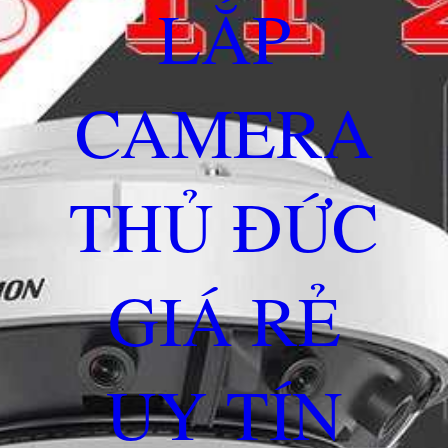
LẮP
CAMERA
THỦ ĐỨC
GIÁ RẺ
UY TÍN