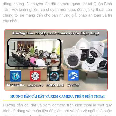
đồng, chúng tôi chuyên lắp đặt camera quan sát tại Quận Bình
Tân. Với kinh nghiệm và chuyên môn cao, đội ngũ kỹ thuật của
chúng tôi sẽ mang đến cho bạn những giải pháp an toàn và tin
cậy nhất
HƯỚNG DẪN CÀI ĐẶT VÀ XEM CAMERA TRÊN ĐIỆN THOẠI
Hướng dẫn cài đặt và xem camera trên điện thoại là một quy
trình dễ dàng và thuận tiện để giám sát và bảo vệ ngôi nhà hoặc