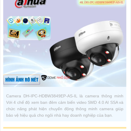
Camera DH-IPC-HDBW3849EP-AS-IL là camera thông minh
Với 4 chế độ xem ban đêm cảm biến video SMD 4.0 AI SSA và
chức năng phát hiện chuyển động thông minh camera giúp
bảo vệ hiệu quả cho ngôi nhà hay doanh nghiệp của bạn.