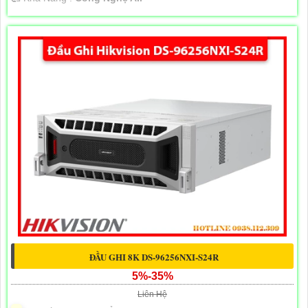
ĐẦU GHI 8K DS-96256NXI-S24R
5%-35%
Liên Hệ