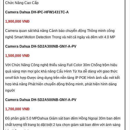
Chức Năng Cao Cấp
Camera Dahua DH-IPC-HFW1431TC-A
1,900,000 VNĐ
Camera quan sát khả năng Cảnh báo chuyển động Thông minh công
nghệ Smart Motion Detection Trong và nét cả ngày và đêm với 4.0 MP
Camera Dahua DH-SD2A300NB-GNY-A-PV
1,500,000 VNĐ
Với Chức Năng Công nghệ thiếu sáng Full Color 30m Chống trộm hiệu
quả sáng mịn mọi góc khả năng Cấu Hình Từ Xa dễ dàng với giao thức
onvif tích hợp Được ứng dụng trên nền tảng IP POE Hình ảnh sắc nét kết
hợp khả năng Phát hiện chuyển động thông minh, phát hiện hình dáng
người
Camera Dahua DH-SD2A500NB-GNY-A-PV
1,700,000 VNĐ
Độ phân giải 5.0 MPDahua Giám sát ban đêm Hồng Ngoại 30m ban đêm
chất lượng tốt trang bị đặt biệt 2 lựa chọn giám sát ban đêm với ánh sáng