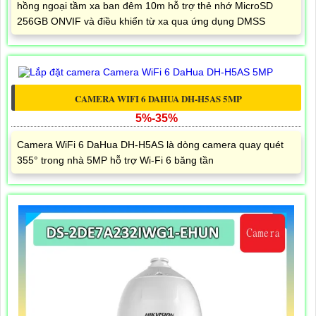
hồng ngoại tầm xa ban đêm 10m hỗ trợ thẻ nhớ MicroSD
256GB ONVIF và điều khiển từ xa qua ứng dụng DMSS
CAMERA WIFI 6 DAHUA DH-H5AS 5MP
5%-35%
Camera WiFi 6 DaHua DH-H5AS là dòng camera quay quét
355° trong nhà 5MP hỗ trợ Wi-Fi 6 băng tần