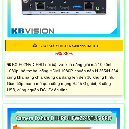
ĐẦU GIẢI MÃ VIDEO KX-F02NVD-FHD
5%-35%
📽 KX-F02NVD-FHD nổi bật với khả năng giải mã 10 kênh
1080p, hỗ trợ hai cổng HDMI 1080P, chuẩn nén H.265/H.264
cùng khả năng chia khung đa dạng lên đến 36 khung hình.
Giao tiếp mạnh mẽ qua cổng mạng RJ45 Gigabit, 3 cổng
USB, cùng nguồn DC12V ổn định.