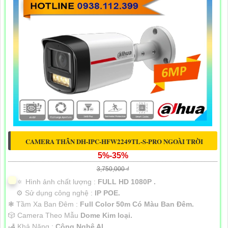
CAMERA THÂN DH-IPC-HFW2249TL-S-PRO NGOÀI TRỜI
5%-35%
3,750,000 ₫
🔅 Hình ảnh chất lượng :
FULL HD 1080P .
⚙ Sử dụng công nghệ :
IP POE.
❃ Tầm Xa Ban Đêm :
Full Color 50m Có Màu Ban Ðêm.
🎲 Camera Theo Mẫu
Dome Kim loại.
️🛃 Khả Năng :
Công Nghệ AI.