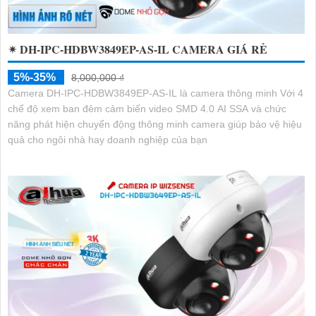
✴ DH-IPC-HDBW3849EP-AS-IL CAMERA GIÁ RẺ
5%-35%
8,000,000 ₫
Camera DH-IPC-HDBW3849EP-AS-IL là camera thông minh Với 4
chế độ xem ban đêm cảm biến video SMD 4.0 AI SSA và chức
năng phát hiện chuyển động thông minh camera giúp bảo vệ hiệu
quả cho ngôi nhà hay doanh nghiệp của bạn