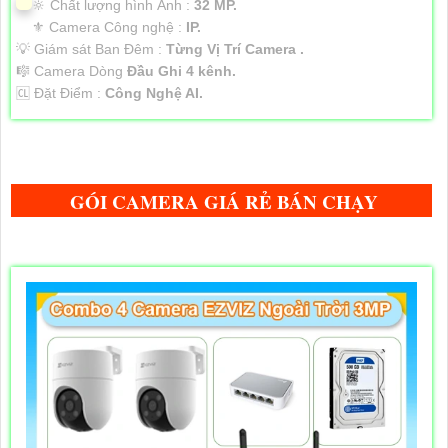
🔆 Chất lượng hình Ảnh :
32 MP.
⚜️ Camera Công nghệ :
IP.
💡 Giám sát Ban Đêm :
Từng Vị Trí Camera .
🎼️ Camera Dòng
Đầu Ghi 4 kênh.
️🆑 Đặt Điểm :
Công Nghệ AI.
GÓI CAMERA GIÁ RẺ BÁN CHẠY