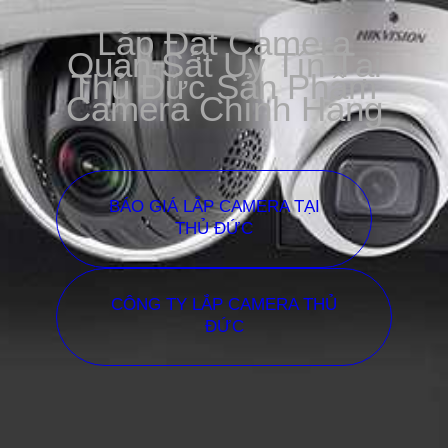
Lắp Đặt Camera
Quan Sát Uy Tín Tại
Thủ Đức Sản Phẩm
Camera Chính Hãng
BÁO GIÁ LẮP CAMERA TẠI
THỦ ĐỨC
CÔNG TY LẮP CAMERA THỦ
ĐỨC