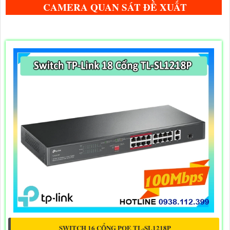
CAMERA QUAN SÁT ĐỀ XUẤT
SWITCH 16 CỔNG POE TL-SL1218P