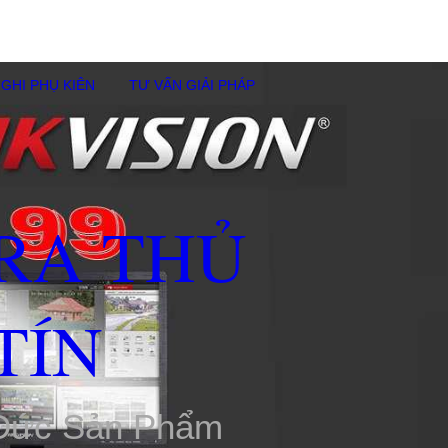
GHI PHỤ KIÊN
TƯ VẤN GIẢI PHÁP
RA THỦ
TÍN
 Đức Sản Phẩm