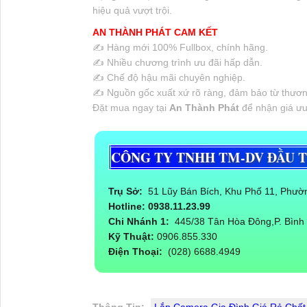
hiệu quả vượt trội.
AN THÀNH PHÁT CAM KẾT
✍️ Hàng mới 100% Fullbox, chính hãng.
✍️ Nhiều chương trình ưu đãi hấp dẫn.
✍️ Chế độ hậu mãi chuyên nghiệp.
✍️ Nguồn gốc xuất xứ rõ ràng, đảm bảo từ thươn
Đặt mua ngay tại
An Thành Phát
để nhận giá ưu 
CÔNG TY TNHH TM-DV ĐẦU 
Trụ Sở:
51 Lũy Bán Bích, Khu Phố 11, Phư
Hotline: 0938.11.23.99
Chi Nhánh 1:
445/38 Tân Hòa Đông,P. Bình 
Kỹ Thuật:
0906.855.330
Điện Thoại:
(028) 6688.4949