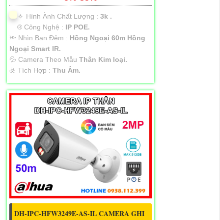
🔅 Hình Ành Chất Lượng :
3k .
®️ Công Nghệ :
IP POE.
🔦 Nhìn Ban Đêm :
Hồng Ngoại 60m Hồng
Ngoại Smart IR.
💦 Camera Theo Mẫu
Thân Kim loại.
️☣️ Tích Hợp :
Thu Âm.
DH-IPC-HFW3249E-AS-IL CAMERA GHI