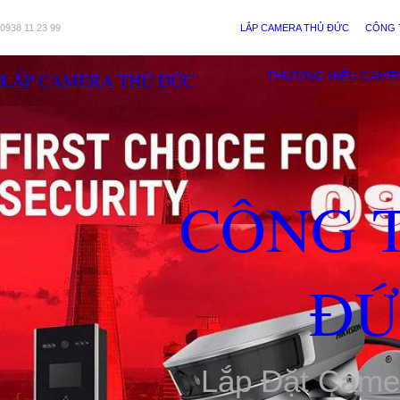
0938 11 23 99
LẮP CAMERA THỦ ĐỨC
CÔNG 
LẮP CAMERA THỦ ĐỨC
THƯƠNG HIỆU CAME
CÔNG 
ĐỨ
Lắp Đặt Came