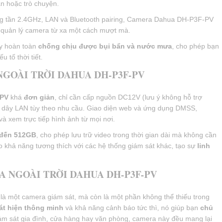
n hoặc trò chuyện.
ng tần 2.4GHz, LAN và Bluetooth pairing, Camera Dahua DH-P3F-PV
 quản lý camera từ xa một cách mượt mà.
y hoàn toàn
chống chịu được bụi bẩn và nước mưa
, cho phép bạn
u tố thời tiết.
NGOÀI TRỜI DAHUA DH-P3F-PV
-PV
khá
đơn giản
, chỉ cần cấp nguồn DC12V (lưu ý không hỗ trợ
c dây LAN tùy theo nhu cầu. Giao diện web và ứng dụng DMSS,
và xem trực tiếp hình ảnh từ mọi nơi.
 đến 512GB
, cho phép lưu trữ video trong thời gian dài mà không cần
o khả năng tương thích với các hệ thống giám sát khác, tạo sự
linh
A NGOÀI TRỜI DAHUA DH-P3F-PV
 một camera giám sát, mà còn là một phần không thể thiếu trong
át hiện thông minh
và khả năng cảnh báo tức thì, nó giúp bạn
chủ
iám sát gia đình, cửa hàng hay văn phòng, camera này đều mang lại