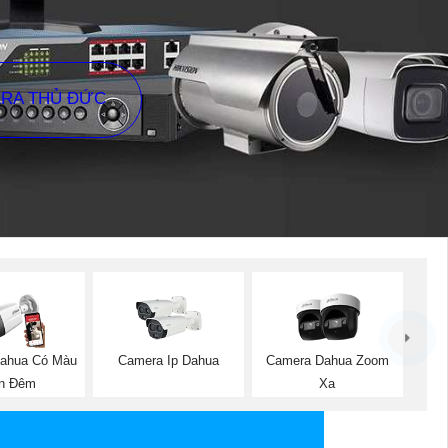
ERA THỦ ĐỨC
ahua Có Màu
Camera Ip Dahua
Camera Dahua Zoom
n Đêm
Xa