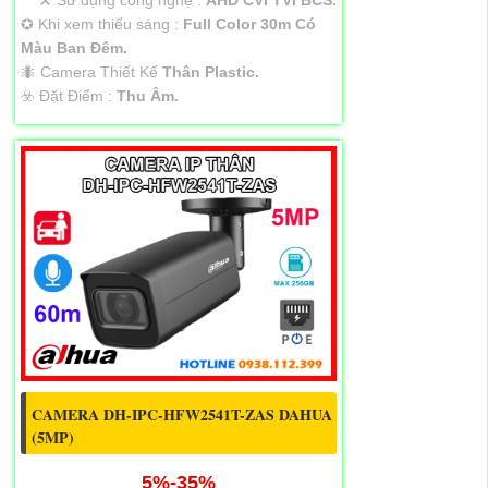
✪ Khi xem thiếu sáng :
Full Color 30m Có
Màu Ban Ðêm.
🐜 Camera Thiết Kế
Thân Plastic.
️☣️ Đặt Điểm :
Thu Âm.
CAMERA DH-IPC-HFW2541T-ZAS DAHUA
(5MP)
5%-35%