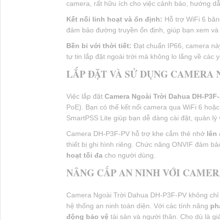
camera, rất hữu ích cho việc cảnh báo, hướng dẫ
Kết nối linh hoạt và ổn định:
Hỗ trợ WiFi 6 bă
đảm bảo đường truyền ổn định, giúp bạn xem và
Bền bỉ với thời tiết:
Đạt chuẩn IP66, camera nà
tự tin lắp đặt ngoài trời mà không lo lắng về các yế
LẮP ĐẶT VÀ SỬ DỤNG CAMERA 
Việc lắp đặt
Camera Ngoài Trời Dahua DH-P3F
PoE). Bạn có thể kết nối camera qua WiFi 6 hoặ
SmartPSS Lite giúp bạn dễ dàng cài đặt, quản lý 
Camera DH-P3F-PV hỗ trợ khe cắm thẻ nhớ
lên
thiết bị ghi hình riêng. Chức năng ONVIF đảm bả
hoạt tối đa
cho người dùng.
NÂNG CẤP AN NINH VỚI CAMER
Camera Ngoài Trời Dahua DH-P3F-PV không chỉ là
hệ thống an ninh toàn diện. Với các tính năng
ph
động bảo vệ
tài sản và người thân. Cho dù là g