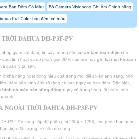
era Ban Đêm Có Màu
Bộ Camera Visioncop Ghi Âm Chính hãng
ahua Full Color ban đêm có màu
TRỜI DAHUA DH-P3F-PV
 pháp giám sát đáng tin cậy, mang đến sự
an tâm toàn diện
cho
y quét linh hoạt và độ phân giải 3MP, camera này
ghi lại mọi khoảnh
và quản lý tài sản.
 khả năng hoạt động hiệu quả trong mọi điều kiện ánh sáng, nhờ
lớn, đảm bảo hình ảnh rõ ràng cả ban ngày và ban đêm. Đặc biệt,
u hình có màu sắc sống động
ngay cả trong bóng tối hoàn toàn,
 quanh.
A NGOÀI TRỜI DAHUA DH-P3F-PV
H-P3F-PV cung cấp độ phân giải 2304 × 1296, cho phép bạn quan
 nhận diện đối tượng trở nên dễ dàng.
 0.0005 lux@F1.0, camera này là lựa chọn
lý tưởng cho những khu