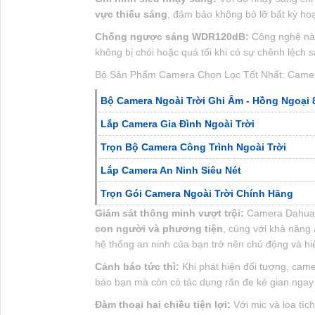
vực thiếu sáng
, đảm bảo không bỏ lỡ bất kỳ hoạ
Chống ngược sáng WDR120dB:
Công nghệ nà
không bị chói hoặc quá tối khi có sự chênh lệch
Bộ Sản Phẩm Camera Chọn Lọc Tốt Nhất: Came
Bộ Camera Ngoài Trời Ghi Âm - Hồng Ngoại
Lắp Camera Gia Đình Ngoài Trời
Trọn Bộ Camera Công Trình Ngoài Trời
Lắp Camera An Ninh Siêu Nét
Trọn Gói Camera Ngoài Trời Chính Hãng
Giám sát thông minh vượt trội:
Camera Dahua D
con người và phương tiện
, cùng với khả năng
hệ thống an ninh của bạn trở nên chủ động và hi
Cảnh báo tức thì:
Khi phát hiện đối tượng, came
báo bạn mà còn có tác dụng răn đe kẻ gian ngay 
Đàm thoại hai chiều tiện lợi:
Với mic và loa tíc