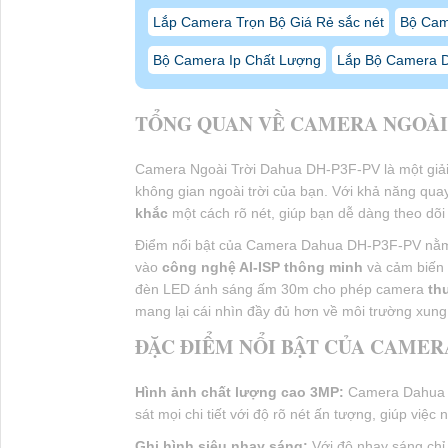
Lắp Camera Trọn Bộ Giá Rẻ sắc nét
Bộ Cam
Bộ Camera Ip Chất Lượng
Lắp Bộ Camera D
TỔNG QUAN VỀ CAMERA NGOÀI 
Camera Ngoài Trời Dahua DH-P3F-PV là một giải
không gian ngoài trời của bạn. Với khả năng qua
khắc
một cách rõ nét, giúp bạn dễ dàng theo dõi 
Điểm nổi bật của Camera Dahua DH-P3F-PV nằm ở
vào
công nghệ AI-ISP thông minh
và cảm biến 
đèn LED ánh sáng ấm 30m cho phép camera
th
mang lại cái nhìn đầy đủ hơn về môi trường xung
ĐẶC ĐIỂM NỔI BẬT CỦA CAMER
Hình ảnh chất lượng cao 3MP:
Camera Dahua D
sát mọi chi tiết với độ rõ nét ấn tượng, giúp việc
Ghi hình siêu nhạy sáng:
Với độ nhạy sáng chỉ