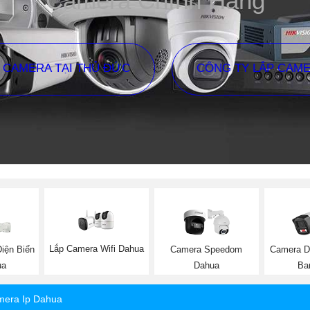
Camera Chính Hãng
P CAMERA TẠI THỦ ĐỨC
CÔNG TY LẮP CAM
Lắp Camera Wifi Dahua
iện Biển
Camera Speedom
Camera D
ua
Dahua
Ba
era Ip Dahua