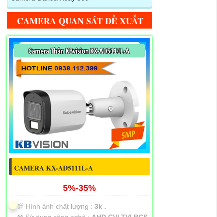
CAMERA QUAN SÁT ĐỀ XUẤT
CAMERA KX-AD5111L-A
5%-35%
💯 Hình ảnh chất lượng :
3k .
⚒ Sử dụng công nghệ :
AHD CVI TVI BCS.