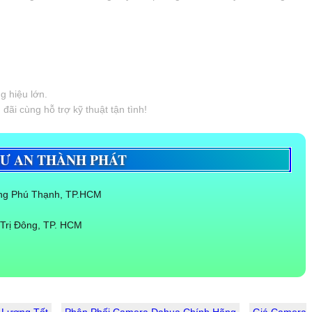
g hiệu lớn.
đãi cùng hỗ trợ kỹ thuật tận tình!
TƯ AN THÀNH PHÁT
ờng Phú Thạnh, TP.HCM
Trị Đông, TP. HCM