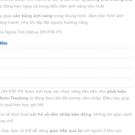
t động nào ngay cả trong điều kiện ánh sáng yếu nhất.
y giúp
cân bằng ánh sáng
trong khung hình, đảm bảo hình ảnh
 sáng mạnh, như khi lắp đặt ngược hướng nắng.
ra Ngoài Trời Dahua DH-P3F-PV
 80m
H-P3F-PV được tích hợp các chức năng tiên tiến như
phát hiện
Auto Tracking
tự động theo dõi đối tượng xâm nhập. Điều này giúp
ệu quả hơn bao giờ hết.
ra sẽ kích hoạt
còi hú và đèn chớp báo động
, không chỉ giúp cảnh
tại chỗ.
h hợp, bạn có thể dễ dàng
giao tiếp qua lại
với người ở khu vực