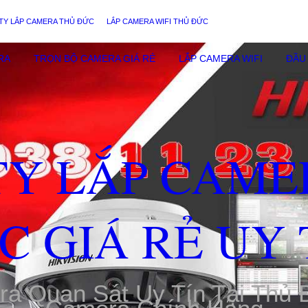
TY LẮP CAMERA THỦ ĐỨC
LẮP CAMERA WIFI THỦ ĐỨC
RA
TRỌN BỘ CAMERA GIÁ RẺ
LẮP CAMERA WIFI
ĐẦU 
TY LẮP CAME
C GIÁ RẺ UY 
ra Quan Sát Uy Tín Tại Thủ