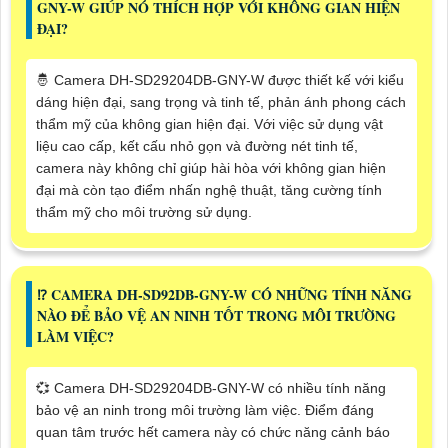
GNY-W GIÚP NÓ THÍCH HỢP VỚI KHÔNG GIAN HIỆN
ĐẠI?
🤴 Camera DH-SD29204DB-GNY-W được thiết kế với kiểu
dáng hiện đại, sang trọng và tinh tế, phản ánh phong cách
thẩm mỹ của không gian hiện đại. Với việc sử dụng vật
liệu cao cấp, kết cấu nhỏ gọn và đường nét tinh tế,
camera này không chỉ giúp hài hòa với không gian hiện
đại mà còn tạo điểm nhấn nghệ thuật, tăng cường tính
thẩm mỹ cho môi trường sử dụng.
⁉️ CAMERA DH-SD92DB-GNY-W CÓ NHỮNG TÍNH NĂNG
NÀO ĐỂ BẢO VỆ AN NINH TỐT TRONG MÔI TRƯỜNG
LÀM VIỆC?
💞 Camera DH-SD29204DB-GNY-W có nhiều tính năng
bảo vệ an ninh trong môi trường làm việc. Điểm đáng
quan tâm trước hết camera này có chức năng cảnh báo