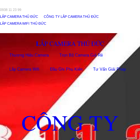
0938 11 23 99
LẮP CAMERA THỦ ĐỨC
CÔNG TY LẮP CAMERA THỦ ĐỨC
LẮP CAMERA WIFI THỦ ĐỨC
LẮP CAMERA THỦ ĐỨC
Thương Hiệu Camera
Trọn Bộ Camera Giá Rẻ
Lắp Camera Wifi
Đầu Ghi Phụ Kiên
Tư Vấn Giải Pháp
CÔNG TY