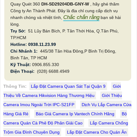
Quay Quét 360
DH-SD29204DB-GNY-W
, hãy ghé thăm
Công ty An Thành Phát. Đây là địa chỉ cung cấp dịch vụ
Chắc chắn rằng
nhanh chóng và nhiệt tình,
bạn sẽ hài
lòng.
Trụ Sở:
51 Lũy Bán Bích, P. Tân Thới Hòa, Q.Tân Phú,
TP.HCM
Hotline: 0938.11.23.99
Chi Nhánh 1:
445/38 Tân Hòa Đông,P Bình Trị Đông,
Bình Tân, TP HCM
Kỹ Thuật:
0906.855.330
Điện Thoại:
(028) 6688.4949
Thông Tin:
Lắp Đặt Camera Quan Sát Tại Quận 9
Giới
Thiệu Về Camera Hikvision Hàng Thương Hiệu
Giới Thiệu
Camera Imou Ngoài Trời IPC-S21FP
Dịch Vụ Lắp Camera Cửa
Hàng Giá Rẻ
Báo Giá Camera Ip Vantech Chính Hãng
Bộ
Camera Quán Cà Phê Độ Phân Giải Cao
Lắp Camera Chống
Trộm Gia Đình Chuyên Dụng
Lắp Đặt Camera Cho Quán Ăn