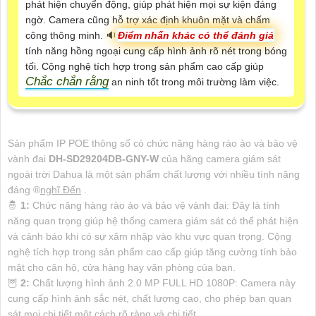
phát hiện chuyển động, giúp phát hiện mọi sự kiện đáng
ngờ. Camera cũng hỗ trợ xác định khuôn mặt và chấm
công thông minh. 🔉
Điểm nhấn khác có thể đánh giá
tính năng hồng ngoại cung cấp hình ảnh rõ nét trong bóng
tối. Cộng nghệ tích hợp trong sản phẩm cao cấp giúp
Chắc chắn rằng
an ninh tốt trong môi trường làm việc.
Sản phẩm IP POE thông số có chức năng hàng rào ảo và bảo vệ
vành đai
DH-SD29204DB-GNY-W
của hãng camera giám sát
ngoài trời Dahua là một sản phẩm chất lượng với nhiều tính năng
đáng ®️
nghĩ Đến
.
🤴
1:
Chức năng hàng rào ảo và bảo vệ vành đai: Đây là tính
năng quan trọng giúp hệ thống camera giám sát có thể phát hiện
và cảnh báo khi có sự xâm nhập vào khu vực quan trọng. Cộng
nghệ tích hợp trong sản phẩm cao cấp giúp tăng cường tính bảo
mật cho căn hộ, cửa hàng hay văn phòng của bạn.
🦉
2:
Chất lượng hình ảnh 2.0 MP FULL HD 1080P: Camera này
cung cấp hình ảnh sắc nét, chất lượng cao, cho phép bạn quan
sát mọi chi tiết một cách rõ ràng và chi tiết.