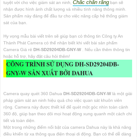
Chắc chắn rằng
tuyệt vời cho việc giám sát an ninh,
bạn sẽ
nhận được hình ảnh chất lượng và nhiều tính năng thông minh.
Sản phẩm này đáng để đầu tư cho việc nâng cấp hệ thống giám
sát của bạn.
Hy vọng mẫu bài viết trên sẽ giúp bạn có thông tin Công ty An
Thành Phát Camera có thể nhận biết khi viết bài sản phẩm
Camera Giá rẻ
DH-SD29204DB-GNY-W
. Nếu cần thêm thông tin
hoặc hỗ trợ, hãy đặt câu hỏi thêm!
CÔNG TRÌNH SỬ DỤNG
DH-SD29204DB-
GNY-W
SẢN XUẤT BỞI DAHUA
Camera quay quét 360 Dahua
DH-SD29204DB-GNY-W
là một giải
pháp giám sát an ninh hiệu quả cho việc quan sát khuôn viên
rộng. Camera này được thiết kế để quét một góc nhìn toàn cảnh
360 độ, giúp bạn theo dõi mọi hoạt động xung quanh một cách chi
tiết và toàn diện.
Một trong những điểm nổi bật của camera Dahua này là khả năng
điều khiển từ xa thông qua điện thoại di động. Bạn có thể dễ dàng