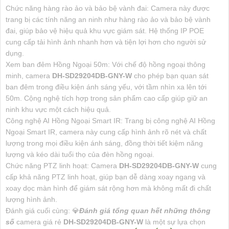
Chức năng hàng rào ảo và bảo bệ vành đai: Camera này được
trang bị các tính năng an ninh như hàng rào ảo và bảo bệ vành
đai, giúp bảo vệ hiệu quả khu vực giám sát. Hệ thống IP POE
cung cấp tải hình ảnh nhanh hơn và tiện lợi hơn cho người sử
dụng.
Xem ban đêm Hồng Ngoại 50m: Với chế độ hồng ngoại thông
minh, camera
DH-SD29204DB-GNY-W
cho phép bạn quan sát
ban đêm trong điều kiện ánh sáng yếu, với tầm nhìn xa lên tới
50m. Cộng nghệ tích hợp trong sản phẩm cao cấp giúp giữ an
ninh khu vực một cách hiệu quả.
Công nghệ AI Hồng Ngoại Smart IR: Trang bị công nghệ AI Hồng
Ngoại Smart IR, camera này cung cấp hình ảnh rõ nét và chất
lượng trong mọi điều kiện ánh sáng, đồng thời tiết kiệm năng
lượng và kéo dài tuổi thọ của đèn hồng ngoại.
Chức năng PTZ linh hoạt: Camera
DH-SD29204DB-GNY-W
cung
cấp khả năng PTZ linh hoạt, giúp bạn dễ dàng xoay ngang và
xoay dọc màn hình để giám sát rộng hơn mà không mất đi chất
lượng hình ảnh.
Đánh giá cuối cùng: 💎
Đánh giá tổng quan hết những thông
số
camera giá rẻ
DH-SD29204DB-GNY-W
là một sự lựa chọn