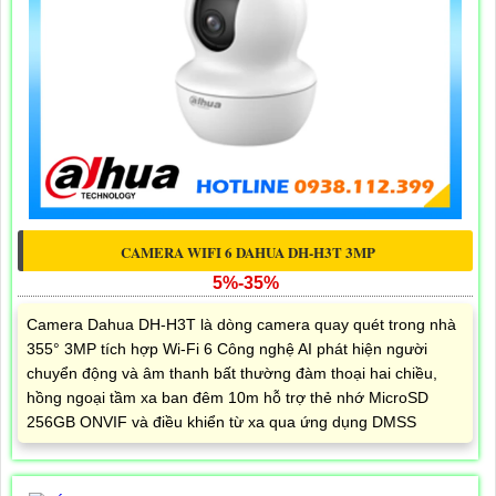
CAMERA WIFI 6 DAHUA DH-H3T 3MP
5%-35%
Camera Dahua DH-H3T là dòng camera quay quét trong nhà
355° 3MP tích hợp Wi-Fi 6 Công nghệ AI phát hiện người
chuyển động và âm thanh bất thường đàm thoại hai chiều,
hồng ngoại tầm xa ban đêm 10m hỗ trợ thẻ nhớ MicroSD
256GB ONVIF và điều khiển từ xa qua ứng dụng DMSS