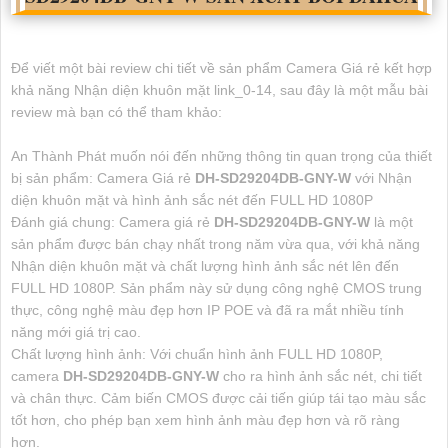
Để viết một bài review chi tiết về sản phẩm Camera Giá rẻ kết hợp
khả năng Nhận diện khuôn mặt link_0-14, sau đây là một mẫu bài
review mà bạn có thể tham khảo:
An Thành Phát muốn nói đến những thông tin quan trọng của thiết
bị sản phẩm: Camera Giá rẻ
DH-SD29204DB-GNY-W
với Nhận
diện khuôn mặt và hình ảnh sắc nét đến FULL HD 1080P
Đánh giá chung: Camera giá rẻ
DH-SD29204DB-GNY-W
là một
sản phẩm được bán chạy nhất trong năm vừa qua, với khả năng
Nhận diện khuôn mặt và chất lượng hình ảnh sắc nét lên đến
FULL HD 1080P. Sản phẩm này sử dụng công nghệ CMOS trung
thực, công nghệ màu đẹp hơn IP POE và đã ra mắt nhiều tính
năng mới giá trị cao.
Chất lượng hình ảnh: Với chuẩn hình ảnh FULL HD 1080P,
camera
DH-SD29204DB-GNY-W
cho ra hình ảnh sắc nét, chi tiết
và chân thực. Cảm biến CMOS được cải tiến giúp tái tạo màu sắc
tốt hơn, cho phép bạn xem hình ảnh màu đẹp hơn và rõ ràng
hơn.