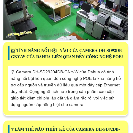
📨 TÍNH NĂNG NỔI BẬT NÀO CỦA CAMERA DH-SD92DB-
GNY-W CỦA DAHUA LIÊN QUAN ĐẾN CÔNG NGHỆ POE?
🤵 Camera DH-SD29204DB-GNY-W của Dahua có tính
năng nổi bật liên quan đến công nghệ POE là khả năng hỗ
trợ cấp nguồn và truyền dữ liệu qua một dây cáp Ethernet
duy nhất. Cộng nghệ tích hợp trong sản phẩm cao cấp
giúp tiết kiệm chi phí lắp đặt và giảm rắc rối với việc sử
dụng nguồn cấp riêng biệt cho camera.
❔ LÀM THẾ NÀO THIẾT KẾ CỦA CAMERA DH-SD92DB-