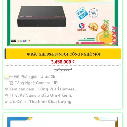
✲ ĐẦU GHI DS-E04NI-Q1 CÔNG NGHỆ MỚI
3,458,000 ₫
4,940,000 ₫
️👀 Độ Phân giải :
Ultra 2k .
🏆 Công Nghệ Camera :
IP.
❃ Xem ban đêm :
Từng Vị Trí Camera .
💢 Thiết Kế Camera
Đầu Ghi 4 kênh.
️💫 Ưu Điểm :
Thu hình Chất Lượng.