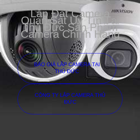
Lắp Đặt Camera
Quan Sát Uy Tín Tại
Thủ Đức Sản Phẩm
Camera Chính Hãng
BÁO GIÁ LẮP CAMERA TẠI
THỦ ĐỨC
CÔNG TY LẮP CAMERA THỦ
ĐỨC