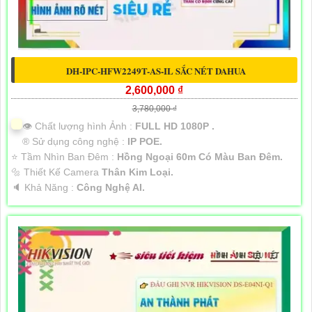
DH-IPC-HFW2249T-AS-IL SẮC NÉT DAHUA
2,600,000 ₫
3,780,000 ₫
👁 Chất lượng hình Ảnh :
FULL HD 1080P .
®️ Sử dụng công nghệ :
IP POE.
⭐ Tầm Nhìn Ban Đêm :
Hồng Ngoại 60m Có Màu Ban Đêm.
🔩 Thiết Kế Camera
Thân Kim Loại.
️🔈 Khả Năng :
Công Nghệ AI.