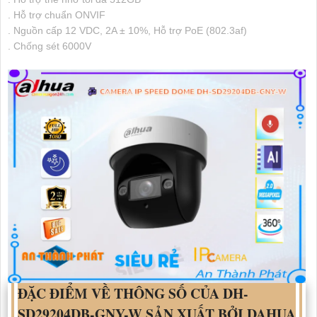
. Hỗ trợ chuẩn ONVIF
. Nguồn cấp 12 VDC, 2A ± 10%, Hỗ trợ PoE (802.3af)
. Chống sét 6000V
ĐẶC ĐIỂM VỀ THÔNG SỐ CỦA
DH-
SD29204DB-GNY-W
SẢN XUẤT BỞI DAHUA