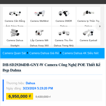
Camera Cân Bằng
Camera WizMind
Camera DWDR
Camera Ip Thân Trụ
Ánh Sáng Super
Dahua
Dahua
Adapt
Lắp Camera Wifi
Camera Dahua
Camera Thu Âm
Camera Eyeball
Dahua Xoay 360
Starlight
Dahua Trong Nhà
Camera Quan Sát
Camera Dahua Giá Rẻ
Camera Dahua 4K Siêu Nét
DH-SD29204DB-GNY-W Camera Công Nghệ POE Thiết Kế
Đẹp Dahua
Thương hiệu:
Dahua
Ngày đăng:
3/23/2024 5:19:20 PM
6,950,000 ₫
9,430,000 ₫