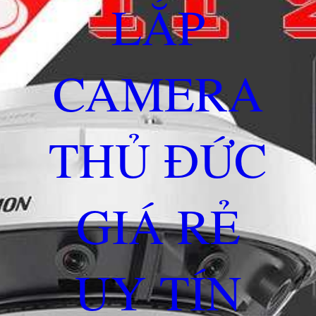
LẮP
CAMERA
THỦ ĐỨC
GIÁ RẺ
UY TÍN