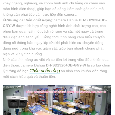
xoay ngang, nghiêng, và zoom hình ảnh chỉ bằng cú chạm vào
màn hình điện thoại, giúp bạn dễ dàng kiểm soát góc nhìn mà
không cần phải tiếp cận trực tiếp đến camera.
🔄
Những cải tiến chất lượng
camera Dahua
DH-SD29204DB-
GNY-W
được tích hợp công nghệ hình ảnh chất lượng cao, cho
phép bạn quan sát một cách rõ ràng và sắc nét ngay cả trong
điều kiện ánh sáng yếu. Đồng thời, tính năng cảm biến chuyển
động sẽ thông báo ngay lập tức khi phát hiện sự chuyển động
đáng ngờ trong khu vực giám sát, giúp bạn nhanh chóng phát
hiện và xử lý tình huống.
Nhờ các tính năng ưu việt và sự tiện lợi trong việc điều khiển qua
điện thoại, camera Dahua
DH-SD29204DB-GNY-W
là sự lựa chọn
Chắc chắn rằng
lý tưởng để bạn
an ninh cho khuôn viên rộng
một cách hiệu quả và thuận tiện.