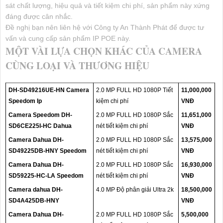
sát chất lượng, hiệu quả và tiết kiệm chi phí, sản phẩm này xứng
đáng được cân nhắc.
Đề nghị bạn nên liên hệ với Công ty An Thành Phát để được tư
vấn và cung cấp sản phẩm IP POE này.
MỘT VÀI LỰA CHỌN KHÁC CỦA CAMERA
CÙNG LOẠI VÀ THƯƠNG HIỆU
DH-SD49216UE-HN Camera
2.0 MP FULL HD 1080P Tiết
11,000,000
Speedom Ip
kiệm chi phí
VNĐ
Camera Speedom DH-
2.0 MP FULL HD 1080P Sắc
11,651,000
SD6CE225I-HC Dahua
nét tiết kiệm chi phí
VNĐ
Camera Dahua DH-
2.0 MP FULL HD 1080P Sắc
13,575,000
SD49225DB-HNY Speedom
nét tiết kiệm chi phí
VNĐ
Camera Dahua DH-
2.0 MP FULL HD 1080P Sắc
16,930,000
SD59225-HC-LA Speedom
nét tiết kiệm chi phí
VNĐ
Camera dahua DH-
4.0 MP Độ phân giải Ultra 2k
18,500,000
SD4A425DB-HNY
VNĐ
Camera Dahua DH-
2.0 MP FULL HD 1080P Sắc
5,500,000