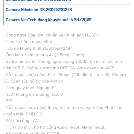
Camera Hikvision DS-2CD2523G2-IS
Camera VanTech đang khuyến mãi VPH-C518F
. Công nghệ Starlight, chuẩn nén hình ảnh H.265+
. Tầm xa hồng ngoại 50m
. Tốc độ khung hình 25/30fps@2MP
. Ống kính zoom quang 4x (2.8mm-12mm)
. Bổ trợ hình ảnh: Chống ngược sáng 120dB, ổn định hình ảnh
điện tử EIS, chống sương mù DEFOG, Auto daynight, AWB...
. Hỗ trợ các chức năng PTZ: Preset (300 điểm), Tour (8), Pattern
(5), Scan (5), hỗ trợ Idle Motion
. Tầm quay quét: Ngang 0°
- 360° không điểm dừng; Dọc 0°
- 90°
. Hỗ trợ các chức năng thông minh: Bảo vệ vành đai, Phát hiện
khuôn mặt, SMD 3.0
. Kết nối cổng LAN
. Tích hợp Mic , hỗ trợ cổng Audio in/out, Alarm in/out.
. Hỗ trợ thẻ nhớ tối đa 512GB