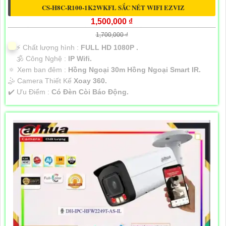
CS-H8C-R100-1K2WKFL SẮC NÉT WIFI EZVIZ
1,500,000 ₫
1,700,000 ₫
️⚡ Chất lượng hình :
FULL HD 1080P .
🕉️ Công Nghệ :
IP Wifi.
🔅 Xem ban đêm :
Hồng Ngoại 30m Hồng Ngoại Smart IR.
🤹 Camera Thiết Kế
Xoay 360.
️✔️ Ưu Điểm :
Có Đèn Còi Báo Động.