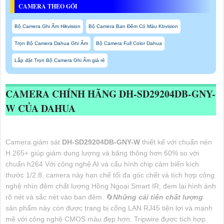
CAMERA THEO GÓI
Bộ Camera Ghi Âm Hikvision
Bộ Camera Ban Đêm Có Màu Kbvision
Trọn Bộ Camera Dahua Ghi Âm
Bộ Camera Full Color Dahua
Lắp đặt Trọn Bộ Camera Ghi Âm giá rẻ
CAMERA CHÍNH HÃNG
DH-SD29204DB-GNY-
W
CỦA DAHUA
Camera giám sát
DH-SD29204DB-GNY-W
thiết kế với chuẩn nén
H.265+ giúp giảm dung lượng và băng thông hơn 60% so với
chuẩn h264 Với công nghệ AI và cấu hình chip cảm biến kích
thước 1/2.8, camera này hạn chế tối đa góc chết và tích hợp công
nghệ nhìn đêm chất lượng Hồng Ngoại Smart IR, đem lại hình ảnh
rõ nét và sắc nét vào ban đêm. 🔄
Những cải tiến chất lượng
sản phẩm này còn được trang bị cổng LAN RJ45 tiện lợi và mạnh
mẽ với công nghệ CMOS màu đẹp hơn. Tripwire được tích hợp