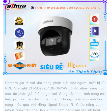
Camera giá rẻ với khả năng phân biệt mặt người, thiết bị IP
POE Starlight DH-SD29204DB-GNY-W có độ nhạy sáng cực
cao, độ phân giải 2.0 megapixel. Cung cấp hình ảnh sáng chi
tiết, giám sát trên điện thoại nhanh chóng, xử lý hình ảnh thiếu
sáng hiệu quả với Hồng Ngoại Smart IR. Chức năng zoom
in/out, quay trái, phải, lên, xuống đảm bảo giám sát linh hoạt