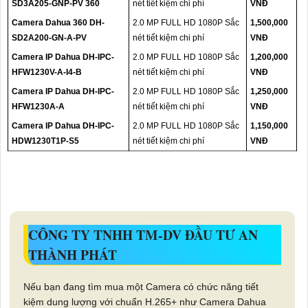
SD3A205-GNP-PV 360
nét tiết kiệm chi phí
VNĐ
Camera Dahua 360 DH-
2.0 MP FULL HD 1080P Sắc
1,500,000
SD2A200-GN-A-PV
nét tiết kiệm chi phí
VNĐ
Camera IP Dahua DH-IPC-
2.0 MP FULL HD 1080P Sắc
1,200,000
HFW1230V-A-I4-B
nét tiết kiệm chi phí
VNĐ
Camera IP Dahua DH-IPC-
2.0 MP FULL HD 1080P Sắc
1,250,000
HFW1230A-A
nét tiết kiệm chi phí
VNĐ
Camera IP Dahua DH-IPC-
2.0 MP FULL HD 1080P Sắc
1,150,000
HDW1230T1P-S5
nét tiết kiệm chi phí
VNĐ
CÔNG TY TNHH TM-DV ĐẦU TƯ AN
THÀNH PHÁT
Nếu bạn đang tìm mua một Camera có chức năng tiết
kiệm dung lượng với chuẩn H.265+ như Camera Dahua