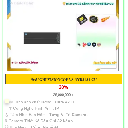
ĐẦU GHI VISIONCOP VS-NVR8132-CU
30%
28,000,000 ₫
️👀 Hình ảnh chất lượng :
Ultra 4k 👍🏾 .
®️ Công Nghệ Hình Ảnh :
IP.
🌜 Tầm Nhìn Ban Đêm :
Từng Vị Trí Camera .
⛓ Camera Thiết Kế
Đầu Ghi 32 kênh.
️💮 Khả Năng :
Công Nghệ AI.