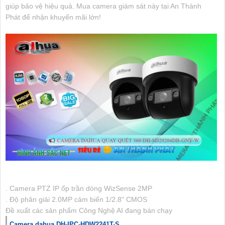
giúp bảo vệ hiệu quả. Mua camera giám sát này tại An Thành
Phát để nhận khuyến mãi lớn!
. Camera PTZ IP ốp trần dòng WizSense 2MP
. Độ phân giải 2.0MP cảm biến 1/2.8" CMOS
Đề xuất các sản phẩm Công Nghệ AI đang bán chạy
Camera dahua DH-IPC-HDW2241T-S