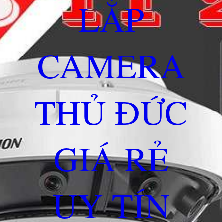
LẮP
CAMERA
THỦ ĐỨC
GIÁ RẺ
UY TÍN