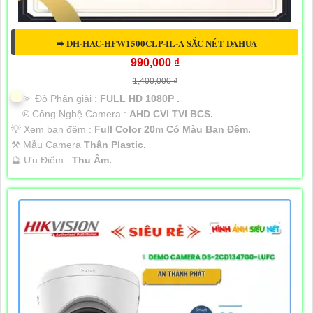
➠ DH-HAC-HFW1500CLP-IL-A SẮC NÉT DAHUA
990,000 ₫
1,400,000 ₫
🔆 Độ Phân giải :
FULL HD 1080P .
®️ Công Nghệ Camera :
AHD CVI TVI BCS.
💡 Xem ban đêm :
Full Color 20m Có Màu Ban Đêm.
⚒ Mẫu Camera
Thân Plastic.
️🔮 Ưu Điểm :
Thu Âm.