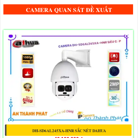
CAMERA QUAN SÁT ĐỀ XUẤT
DH-SD6AL245XA-HNR SẮC NÉT DAHUA