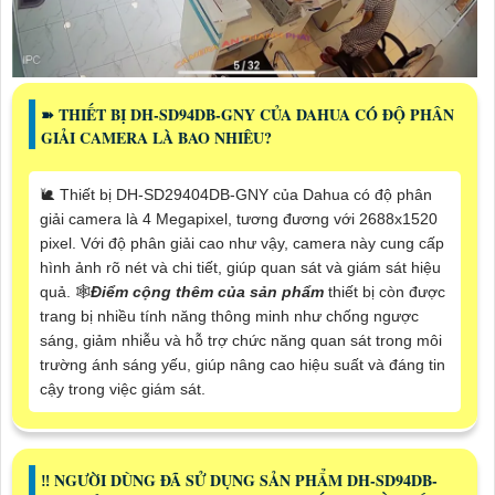
➽ THIẾT BỊ DH-SD94DB-GNY CỦA DAHUA CÓ ĐỘ PHÂN
GIẢI CAMERA LÀ BAO NHIÊU?
🐌 Thiết bị DH-SD29404DB-GNY của Dahua có độ phân
giải camera là 4 Megapixel, tương đương với 2688x1520
pixel. Với độ phân giải cao như vậy, camera này cung cấp
hình ảnh rõ nét và chi tiết, giúp quan sát và giám sát hiệu
quả. 🕸️
Điểm cộng thêm của sản phẩm
thiết bị còn được
trang bị nhiều tính năng thông minh như chống ngược
sáng, giảm nhiễu và hỗ trợ chức năng quan sát trong môi
trường ánh sáng yếu, giúp nâng cao hiệu suất và đáng tin
cậy trong việc giám sát.
‼️ NGƯỜI DÙNG ĐÃ SỬ DỤNG SẢN PHẨM DH-SD94DB-