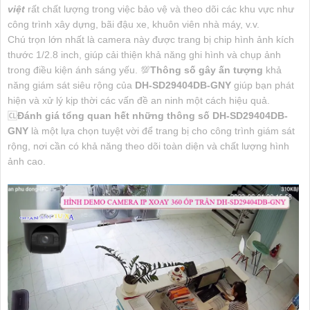
việt
rất chất lượng trong việc bảo vệ và theo dõi các khu vực như
công trình xây dựng, bãi đậu xe, khuôn viên nhà máy, v.v.
Chú trọn lớn nhất là camera này được trang bị chip hình ảnh kích
thước 1/2.8 inch, giúp cải thiện khả năng ghi hình và chụp ảnh
trong điều kiện ánh sáng yếu. 💯
Thông số gây ấn tượng
khả
năng giám sát siêu rộng của
DH-SD29404DB-GNY
giúp bạn phát
hiện và xử lý kịp thời các vấn đề an ninh một cách hiệu quả.
🆑
Đánh giá tổng quan hết những thông số
DH-SD29404DB-
GNY
là một lựa chọn tuyệt vời để trang bị cho công trình giám sát
rộng, nơi cần có khả năng theo dõi toàn diện và chất lượng hình
ảnh cao.