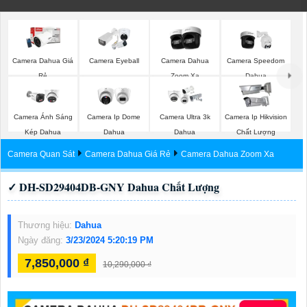
Camera Dahua Giá
Camera Eyeball
Camera Dahua
Camera Speedom
Rẻ
Zoom Xa
Dahua
Camera Ánh Sáng
Camera Ip Dome
Camera Ultra 3k
Camera Ip Hikvision
Kép Dahua
Dahua
Dahua
Chất Lượng
Camera Quan Sát
Camera Dahua Giá Rẻ
Camera Dahua Zoom Xa
✓ DH-SD29404DB-GNY Dahua Chất Lượng
Thương hiệu:
Dahua
Ngày đăng:
3/23/2024 5:20:19 PM
7,850,000 ₫
10,290,000 ₫