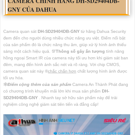
CAMERA CHÍNH HÃNG
DH-SD29404DB-
GNY
CỦA DAHUA
Camera quan sát
DH-SD29404DB-GNY
từ hãng Dahua Security
đem đến cho người dùng nhiều chức năng ưu việt. Điểm nổi bật
của sản phẩm đó là chức năng thu âm, giúp xử lý hình ảnh thiếu
sáng một cách hiệu quả. 💯
Thông số gây ấn tượng
tính năng
hồng ngoại Smart IR của camera này tối ưu hơn khi giám sát ban
đêm, mang đến hình ảnh sắc nét và rõ ràng. Với chip CMOS,
camera quan sát này ®️
chắc chắn hơn
chất lượng hình ảnh được
tối ưu hóa.
🕸️
Điểm cộng thêm của sản phẩm
Camera An Thành Phát đang
có chương trình khuyến mãi lớn khi mua sản phẩm
DH-
SD29404DB-GNY
. Nhanh tay sở hữu sản phẩm này để trải
nghiệm công nghệ giám sát tiên tiến và đẳng cấp!