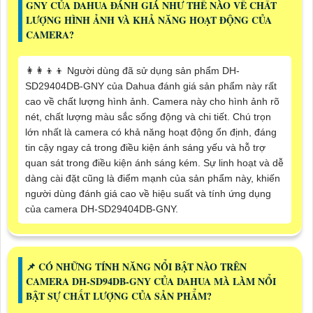
GNY CỦA DAHUA ĐÁNH GIÁ NHƯ THẾ NÀO VỀ CHẤT
LƯỢNG HÌNH ẢNH VÀ KHẢ NĂNG HOẠT ĐỘNG CỦA
CAMERA?
👩‍👩‍👦‍👦 Người dùng đã sử dụng sản phẩm DH-
SD29404DB-GNY của Dahua đánh giá sản phẩm này rất
cao về chất lượng hình ảnh. Camera này cho hình ảnh rõ
nét, chất lượng màu sắc sống động và chi tiết. Chú trọn
lớn nhất là camera có khả năng hoạt động ổn định, đáng
tin cậy ngay cả trong điều kiện ánh sáng yếu và hỗ trợ
quan sát trong điều kiện ánh sáng kém. Sự linh hoạt và dễ
dàng cài đặt cũng là điểm mạnh của sản phẩm này, khiến
người dùng đánh giá cao về hiệu suất và tính ứng dụng
của camera DH-SD29404DB-GNY.
📌 CÓ NHỮNG TÍNH NĂNG NỔI BẬT NÀO TRÊN
CAMERA DH-SD94DB-GNY CỦA DAHUA MÀ LÀM NỔI
BẬT SỰ CHẤT LƯỢNG CỦA SẢN PHẨM?