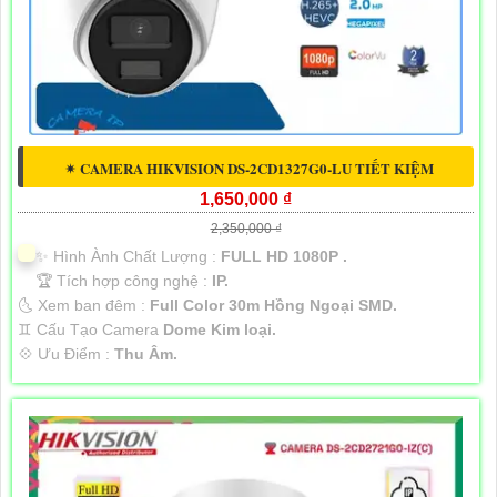
✴ CAMERA HIKVISION DS-2CD1327G0-LU TIẾT KIỆM
1,650,000 ₫
2,350,000 ₫
✨ Hình Ành Chất Lượng :
FULL HD 1080P .
🏆 Tích hợp công nghệ :
IP.
🌜 Xem ban đêm :
Full Color 30m Hồng Ngoại SMD.
♊ Cấu Tạo Camera
Dome Kim loại.
️💠 Ưu Điểm :
Thu Âm.