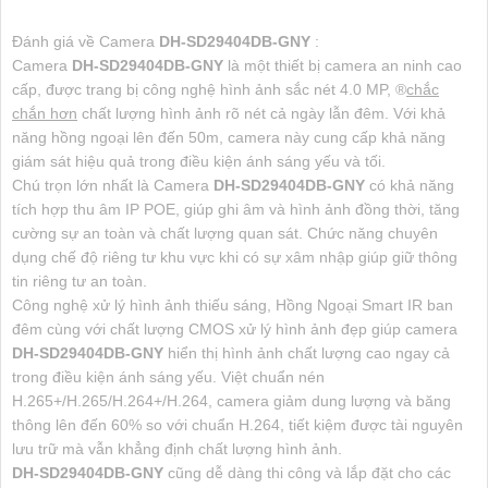
Đánh giá về Camera
DH-SD29404DB-GNY
:
Camera
DH-SD29404DB-GNY
là một thiết bị camera an ninh cao
cấp, được trang bị công nghệ hình ảnh sắc nét 4.0 MP, ®️
chắc
chắn hơn
chất lượng hình ảnh rõ nét cả ngày lẫn đêm. Với khả
năng hồng ngoại lên đến 50m, camera này cung cấp khả năng
giám sát hiệu quả trong điều kiện ánh sáng yếu và tối.
Chú trọn lớn nhất là Camera
DH-SD29404DB-GNY
có khả năng
tích hợp thu âm IP POE, giúp ghi âm và hình ảnh đồng thời, tăng
cường sự an toàn và chất lượng quan sát. Chức năng chuyên
dụng chế độ riêng tư khu vực khi có sự xâm nhập giúp giữ thông
tin riêng tư an toàn.
Công nghệ xử lý hình ảnh thiếu sáng, Hồng Ngoại Smart IR ban
đêm cùng với chất lượng CMOS xử lý hình ảnh đẹp giúp camera
DH-SD29404DB-GNY
hiển thị hình ảnh chất lượng cao ngay cả
trong điều kiện ánh sáng yếu. Việt chuẩn nén
H.265+/H.265/H.264+/H.264, camera giảm dung lượng và băng
thông lên đến 60% so với chuẩn H.264, tiết kiệm được tài nguyên
lưu trữ mà vẫn khẳng định chất lượng hình ảnh.
DH-SD29404DB-GNY
cũng dễ dàng thi công và lắp đặt cho các