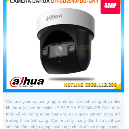
Camera giám sát công nghệ nổi bật với tính năng nhận diện
khuôn mặt face detection IP POE DH-SD29404DB-GNY được
thiết kế với công nghệ Starlight, giúp quan sát tốt trong môi
trường thiếu ánh sáng. Camera này mang đến hiệu suất cao
với khả năng nhận dạng khuôn mặt chính xác và đáng tin cậy.