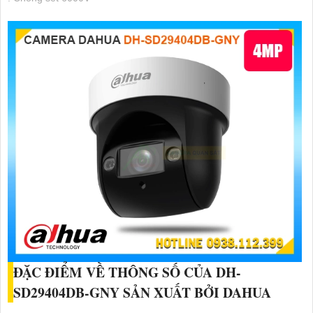
ĐẶC ĐIỂM VỀ THÔNG SỐ CỦA
DH-
SD29404DB-GNY
SẢN XUẤT BỞI DAHUA