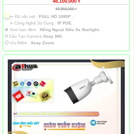
46,100,000 ₫
65,858,000 ₫
️👀 Độ sắc nét :
FULL HD 1080P .
✳️ Công Nghệ Sử Dụng :
IP POE.
❃ Xem ban đêm :
Hồng Ngoại Siêu Xa Starlight.
⛓ Cấu Tạo Camera
Xoay 360.
️💮 Ưu Điểm :
Xoay Zoom.