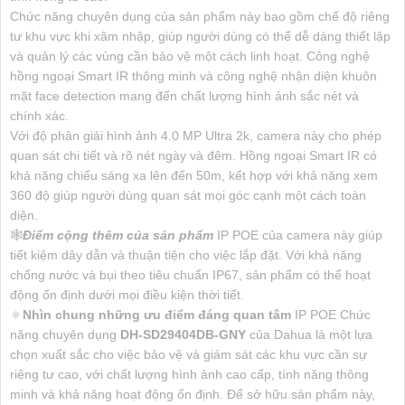
Chức năng chuyên dụng của sản phẩm này bao gồm chế độ riêng
tư khu vực khi xâm nhập, giúp người dùng có thể dễ dàng thiết lập
và quản lý các vùng cần bảo vệ một cách linh hoạt. Công nghệ
hồng ngoại Smart IR thông minh và công nghệ nhận diện khuôn
mặt face detection mang đến chất lượng hình ảnh sắc nét và
chính xác.
Với độ phân giải hình ảnh 4.0 MP Ultra 2k, camera này cho phép
quan sát chi tiết và rõ nét ngày và đêm. Hồng ngoại Smart IR có
khả năng chiếu sáng xa lên đến 50m, kết hợp với khả năng xem
360 độ giúp người dùng quan sát mọi góc cạnh một cách toàn
diện.
🕸️
Điểm cộng thêm của sản phẩm
IP POE của camera này giúp
tiết kiệm dây dẫn và thuận tiện cho việc lắp đặt. Với khả năng
chống nước và bụi theo tiêu chuẩn IP67, sản phẩm có thể hoạt
động ổn định dưới mọi điều kiện thời tiết.
🔅
Nhìn chung những ưu điểm đáng quan tâm
IP POE Chức
năng chuyên dụng
DH-SD29404DB-GNY
của Dahua là một lựa
chọn xuất sắc cho việc bảo vệ và giám sát các khu vực cần sự
riêng tư cao, với chất lượng hình ảnh cao cấp, tính năng thông
minh và khả năng hoạt động ổn định. Để sở hữu sản phẩm này,