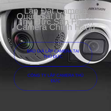
Lắp Đặt Camera
Quan Sát Uy Tín Tại
Thủ Đức Sản Phẩm
Camera Chính Hãng
BÁO GIÁ LẮP CAMERA TẠI
THỦ ĐỨC
CÔNG TY LẮP CAMERA THỦ
ĐỨC