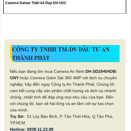
Camera Dahua Thiết kế Đẹp DH-H2C
CÔNG TY TNHH TM-DV ĐẦU TƯ AN
THÀNH PHÁT
Nếu bạn đang tìm mua Camera An Ninh
DH-SD29404DB-
GNY
hoặc Camera Giám Sát 360 4MP với dịch vụ chuyên
nghiệp, hãy đến ngay Công ty An Thành Phát. Chúng tôi
cam kết cung cấp sản phẩm chất lượng và dịch vụ nhanh
chóng, nhiệt tình để đáp ứng mọi nhu cầu của bạn. Đến
với chúng tôi, bạn sẽ hài lòng và an tâm với sự lựa chọn
của mình.
Trụ Sở:
51 Lũy Bán Bích, P. Tân Thới Hòa, Q.Tân Phú,
TP.HCM
Hotline: 0938.11.23.99