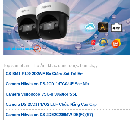
Top sản phẩm Thu Âm khác đang được bán chạy:
CS-BM1-R100-2D2WF-Be Giám Sát Trẻ Em
Camera Hikvision DS-2CD1147G0-UF Sắc Nét
Camera Visioncop VSC-IP0060R-PSSL
Camera DS-2CD1T47G2-LUF Chức Năng Cao Cấp
Camera Hikvision DS-2DE2C200MW-DE(F0)(S7)