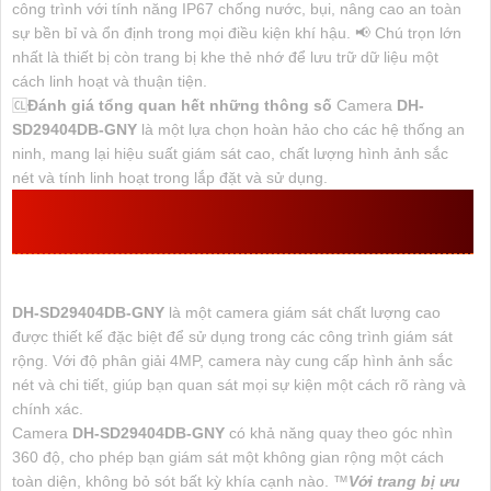
công trình với tính năng IP67 chống nước, bụi, nâng cao an toàn
sự bền bỉ và ổn định trong mọi điều kiện khí hậu. 📢 Chú trọn lớn
nhất là thiết bị còn trang bị khe thẻ nhớ để lưu trữ dữ liệu một
cách linh hoạt và thuận tiện.
🆑
Đánh giá tổng quan hết những thông số
Camera
DH-
SD29404DB-GNY
là một lựa chọn hoàn hảo cho các hệ thống an
ninh, mang lại hiệu suất giám sát cao, chất lượng hình ảnh sắc
nét và tính linh hoạt trong lắp đặt và sử dụng.
DH-SD29404DB-GNY
THƯỜNG SỬ DỤNG Ở
ĐÂU
DH-SD29404DB-GNY
là một camera giám sát chất lượng cao
được thiết kế đặc biệt để sử dụng trong các công trình giám sát
rộng. Với độ phân giải 4MP, camera này cung cấp hình ảnh sắc
nét và chi tiết, giúp bạn quan sát mọi sự kiện một cách rõ ràng và
chính xác.
Camera
DH-SD29404DB-GNY
có khả năng quay theo góc nhìn
360 độ, cho phép bạn giám sát một không gian rộng một cách
toàn diện, không bỏ sót bất kỳ khía cạnh nào. ™️
Với trang bị ưu