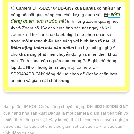
🤙 Camera DH-SD29404DB-GNY của Dahua có nhiều tính
Điểm
năng nổi bật giúp nâng cao chất lượng quan sát. 🎛
đáng quan tâm trước hết
tính năng Zoom quang học
4x và Zoom số 16x cho hình ảnh sắc nét ngay cả khi
zoom xa. Thứ hai, chế độ Starlight cho phép quan sát
trong môi trường thiếu ánh sáng với hình ảnh rõ nét. 🕸️
Điểm cộng thêm của sản phẩm
tích hợp công nghệ AI
cho khả năng phát hiện chuyển động và nhận diện khuôn
mặt. Tính năng cấp nguồn qua mạng PoE giúp dễ dàng
lắp đặt. Nhờ những tính năng này, camera DH-
SD29404DB-GNY đáng để lựa chọn để ®️
chắc chắn hơn
an ninh và giám sát chất lượng.
Sản phẩm IP POE Chức năng chuyên dụng
DH-SD29404DB-GNY
của hãng nhà sản xuất Dahua là một camera giám sát tiên tiến với
nhiều tính năng ưu việt. Đây là một thiết bị camera chuyên nghiệp
được thiết kế đặc biệt cho việc giám sát và bảo vệ khu vực cần
tính riêng tư cao.