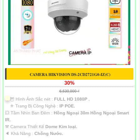
CAMERA HIKVISION DS-2CD2721G0-IZ(C)
30%
6,630,000 ₫
🦉 Hình Ảnh Sắc nét :
FULL HD 1080P .
⚜️ Trang Bị Công Nghệ :
IP POE.
💥 Tầm Nhìn Ban Đêm :
Hồng Ngoại 30m Hồng Ngoại Smart
IR.
⚒ Camera Thiết Kế
Dome Kim loại.
️🔈 Khả Năng :
Chống Nước.