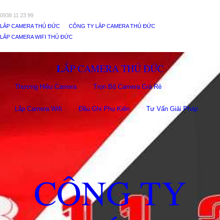
0938 11 23 99
LẮP CAMERA THỦ ĐỨC
CÔNG TY LẮP CAMERA THỦ ĐỨC
LẮP CAMERA WIFI THỦ ĐỨC
LẮP CAMERA THỦ ĐỨC
Thương Hiệu Camera
Trọn Bộ Camera Giá Rẻ
Lắp Camera Wifi
Đầu Ghi Phụ Kiên
Tư Vấn Giải Pháp
CÔNG TY