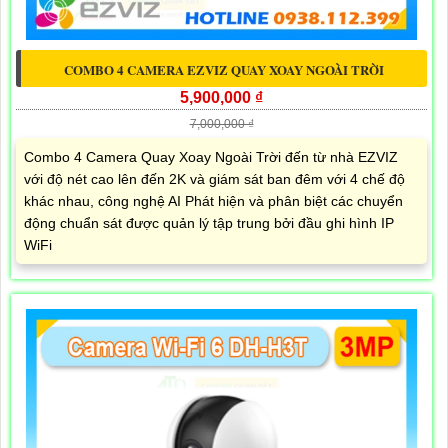
COMBO 4 CAMERA EZVIZ QUAY XOAY NGOÀI TRỜI
5,900,000 ₫
7,000,000 ₫
Combo 4 Camera Quay Xoay Ngoài Trời đến từ nhà EZVIZ
với độ nét cao lên đến 2K và giám sát ban đêm với 4 chế độ
khác nhau, công nghệ AI Phát hiện và phân biệt các chuyển
động chuẩn sát được quản lý tập trung bởi đầu ghi hình IP
WiFi