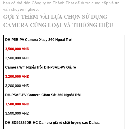
bạn có thể đến Công ty An Thành Phát để được cung cấp và tư
vấn chuyên nghiệp.
GỢI Ý THÊM VÀI LỰA CHỌN SỬ DỤNG
CAMERA CÙNG LOẠI VÀ THƯƠNG HIỆU
DH-P5B-PV Camera Xoay 360 Ngoài Trời
3,500,000 VNĐ
3,500,000 VNĐ
Camera Wifi Ngoài Trời DH-P3AE-PV Giá rẻ
3,200,000 VNĐ
3,200,000 VNĐ
DH-P5AE-PV Camera Giám Sát 360 Ngoài Trời
3,500,000 VNĐ
3,500,000 VNĐ
DH-SD59225DB-HC Camera giá rẻ chất lượng cao Dahua