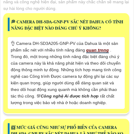
năng và công nghệ hiện đại, sản phẩm này chắc chắn sẽ mang lại
sự hài lòng cho người dùng.
️💭 CAMERA DH-SDA-GNP-PV SẮC NÉT DAHUA CÓ TÍNH
NĂNG ĐẶC BIỆT NÀO ĐÁNG CHÚ Ý KHÔNG?
👌 Camera DH-SD3A205-GNP-PV của Dahua là một sản
phẩm sắc nét với nhiều tính năng đáng
quan trọng
.
Trong đó, một trong những tính năng đặc biệt đáng chú ý
của camera này là khả năng phát hiện và theo dõi chuyển
động thông minh tự động. Những tích hợp mang tính công
nghệ cao Công trình Được camera tự động ghi lại các sự
kiện quan trọng, giúp người dùng dễ dàng quan sát và
theo dõi hoạt động xung quanh mà không cần phải thao
tác thủ công. 💯
Công nghệ Ai được tích hợp
rất chất
lượng trong việc bảo vệ nhà ở hoặc doanh nghiệp.
📨 MỨC GIÁ CŨNG NHƯ SỰ PHỔ BIẾN CỦA CAMERA
DH-SDA-GNP-PV SẮC NÉT DAHUA LÀ NHƯ THẾ NÀO SO