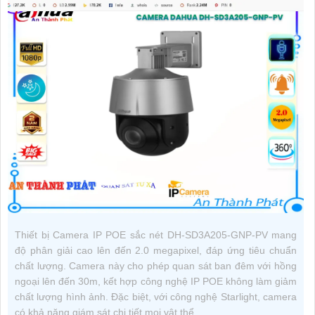
Thiết bị Camera IP POE sắc nét DH-SD3A205-GNP-PV mang
độ phân giải cao lên đến 2.0 megapixel, đáp ứng tiêu chuẩn
chất lượng. Camera này cho phép quan sát ban đêm với hồng
ngoại lên đến 30m, kết hợp công nghệ IP POE không làm giảm
chất lượng hình ảnh. Đặc biệt, với công nghệ Starlight, camera
có khả năng giám sát chi tiết mọi vật thể