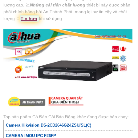
lượng cao. 💹
Những cải tiến chất lượng
thiết bị này được phân
phối chính hãng bởi An Thành Phát, mang lại sự tin cậy và chất
lượng ♢
Tin hơn
khi sử dụng.
Top sản phẩm Có Đèn Còi Báo Động khác đang được bán chạy:
Camera Hikvision DS-2CD2646G2-IZSU/SL(C)
CAMERA IMOU IPC F26FP