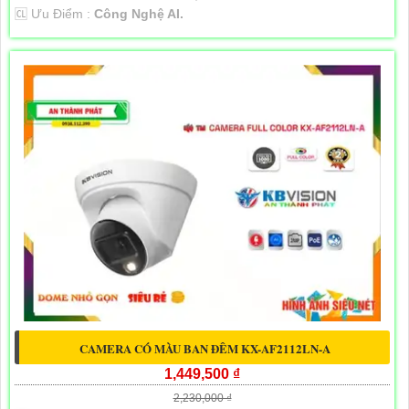
️🆑 Ưu Điểm :
Công Nghệ AI.
CAMERA CÓ MÀU BAN ĐÊM KX-AF2112LN-A
1,449,500 ₫
2,230,000 ₫