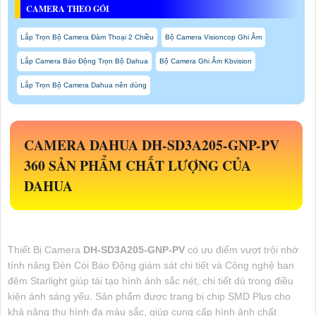
CAMERA THEO GÓI
Lắp Trọn Bộ Camera Đàm Thoại 2 Chiều
Bộ Camera Visioncop Ghi Âm
Lắp Camera Báo Động Trọn Bộ Dahua
Bộ Camera Ghi Âm Kbvision
Lắp Trọn Bộ Camera Dahua nên dùng
CAMERA DAHUA
DH-SD3A205-GNP-PV
360 SẢN PHẨM CHẤT LƯỢNG CỦA
DAHUA
Thiết Bị Camera
DH-SD3A205-GNP-PV
có ưu điểm vượt trội nhờ
tính năng Đèn Còi Báo Động giám sát chi tiết và Công nghệ ban
đêm Starlight giúp tái tạo hình ảnh sắc nét, chi tiết dù trong điều
kiện ánh sáng yếu. Sản phẩm được trang bị chip SMD Plus cho
khả năng thu hình đa màu sắc, giúp cung cấp hình ảnh chất