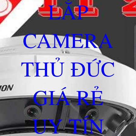
LẮP
CAMERA
THỦ ĐỨC
GIÁ RẺ
UY TÍN