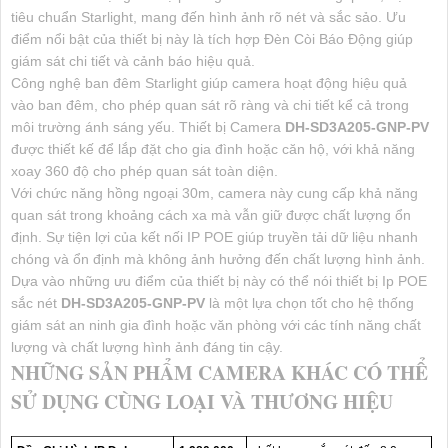
tiêu chuẩn Starlight, mang đến hình ảnh rõ nét và sắc sảo. Ưu
điểm nổi bật của thiết bị này là tích hợp Đèn Còi Báo Động giúp
giám sát chi tiết và cảnh báo hiệu quả.
Công nghệ ban đêm Starlight giúp camera hoạt động hiệu quả
vào ban đêm, cho phép quan sát rõ ràng và chi tiết kể cả trong
môi trường ánh sáng yếu. Thiết bị Camera
DH-SD3A205-GNP-PV
được thiết kế để lắp đặt cho gia đình hoặc căn hộ, với khả năng
xoay 360 độ cho phép quan sát toàn diện.
Với chức năng hồng ngoại 30m, camera này cung cấp khả năng
quan sát trong khoảng cách xa mà vẫn giữ được chất lượng ổn
định. Sự tiện lợi của kết nối IP POE giúp truyền tải dữ liệu nhanh
chóng và ổn định mà không ảnh hưởng đến chất lượng hình ảnh.
Dựa vào những ưu điểm của thiết bị này có thể nói thiết bị Ip POE
sắc nét
DH-SD3A205-GNP-PV
là một lựa chọn tốt cho hệ thống
giám sát an ninh gia đình hoặc văn phòng với các tính năng chất
lượng và chất lượng hình ảnh đáng tin cậy.
NHỮNG SẢN PHẨM CAMERA KHÁC CÓ THỂ
SỬ DỤNG CÙNG LOẠI VÀ THƯƠNG HIỆU