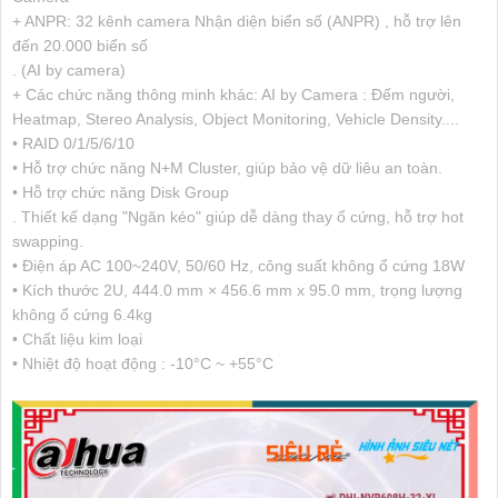
+ ANPR: 32 kênh camera Nhận diện biển số (ANPR) , hỗ trợ lên
đến 20.000 biển số
. (AI by camera)
+ Các chức năng thông minh khác: AI by Camera : Đếm người,
Heatmap, Stereo Analysis, Object Monitoring, Vehicle Density....
• RAID 0/1/5/6/10
• Hỗ trợ chức năng N+M Cluster, giúp bảo vệ dữ liêu an toàn.
• Hỗ trợ chức năng Disk Group
. Thiết kế dạng "Ngăn kéo" giúp dễ dàng thay ổ cứng, hỗ trợ hot
swapping.
• Điện áp AC 100~240V, 50/60 Hz, công suất không ổ cứng 18W
• Kích thước 2U, 444.0 mm × 456.6 mm x 95.0 mm, trọng lượng
không ổ cứng 6.4kg
• Chất liệu kim loại
• Nhiệt độ hoạt động : -10°C ~ +55°C