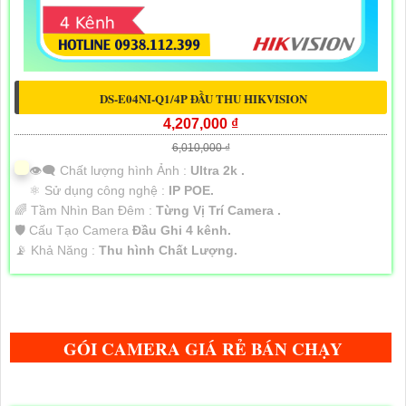
DS-E04NI-Q1/4P ĐẦU THU HIKVISION
4,207,000 ₫
6,010,000 ₫
👁️‍🗨 Chất lượng hình Ảnh :
Ultra 2k .
⚛️ Sử dụng công nghệ :
IP POE.
🌈 Tầm Nhìn Ban Đêm :
Từng Vị Trí Camera .
🛡 Cấu Tạo Camera
Đầu Ghi 4 kênh.
️📡 Khả Năng :
Thu hình Chất Lượng.
GÓI CAMERA GIÁ RẺ BÁN CHẠY