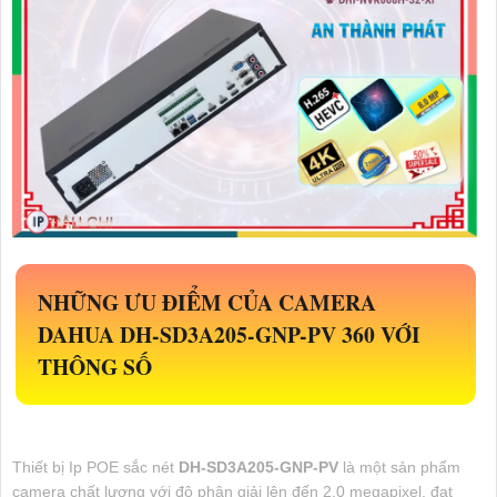
NHỮNG ƯU ĐIỂM CỦA CAMERA
DAHUA
DH-SD3A205-GNP-PV
360 VỚI
THÔNG SỐ
Thiết bị Ip POE sắc nét
DH-SD3A205-GNP-PV
là một sản phẩm
camera chất lượng với độ phân giải lên đến 2.0 megapixel, đạt