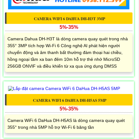
CAMERA WIFI 6 DAHUA DH-H3T 3MP
5%-35%
Camera Dahua DH-H3T là dòng camera quay quét trong nhà
355° 3MP tích hợp Wi-Fi 6 Công nghệ AI phát hiện người
chuyển động và âm thanh bất thường đàm thoại hai chiều,
hồng ngoại tầm xa ban đêm 10m hỗ trợ thẻ nhớ MicroSD
256GB ONVIF và điều khiển từ xa qua ứng dụng DMSS
CAMERA WIFI 6 DAHUA DH-H5AS 5MP
5%-35%
Camera WiFi 6 DaHua DH-H5AS là dòng camera quay quét
355° trong nhà 5MP hỗ trợ Wi-Fi 6 băng tần