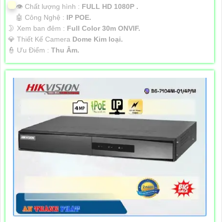
👁 Chất lượng hình :
FULL HD 1080P .
🤖️ Công Nghệ :
IP POE.
🌛 Xem ban đêm :
Full Color 30m ONVIF.
💎 Thiết Kế Camera
Dome Kim loại.
️👮 Ưu Điểm :
Thu Âm.