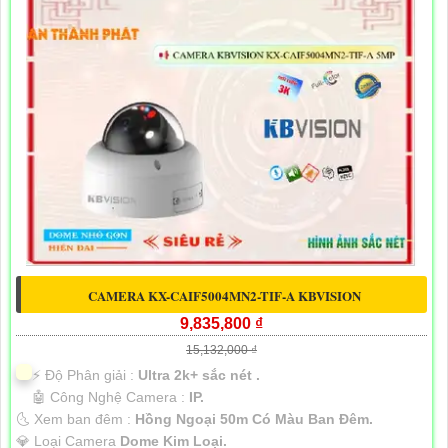
CAMERA KX-CAIF5004MN2-TIF-A KBVISION
9,835,800 ₫
15,132,000 ₫
️⚡ Độ Phân giải :
Ultra 2k+ sắc nét .
🤖️ Công Nghệ Camera :
IP.
🌜 Xem ban đêm :
Hồng Ngoại 50m Có Màu Ban Đêm.
💎 Loại Camera
Dome Kim Loại.