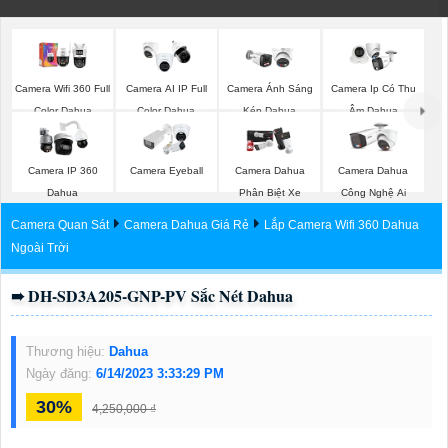
Camera Wifi 360 Full
Camera AI IP Full
Camera Ánh Sáng
Camera Ip Có Thu
Color Dahua
Color Dahua
Kép Dahua
Ậm Dahua
Camera IP 360
Camera Eyeball
Camera Dahua
Camera Dahua
Dahua
Phân Biệt Xe
Công Nghệ Ai
Camera Quan Sát
Camera Dahua Giá Rẻ
Lắp Camera Wifi 360 Dahua
Ngoài Trời
➠ DH-SD3A205-GNP-PV Sắc Nét Dahua
Thương hiệu:
Dahua
Ngày đăng:
6/14/2023 3:33:29 PM
30%
4,250,000 ₫