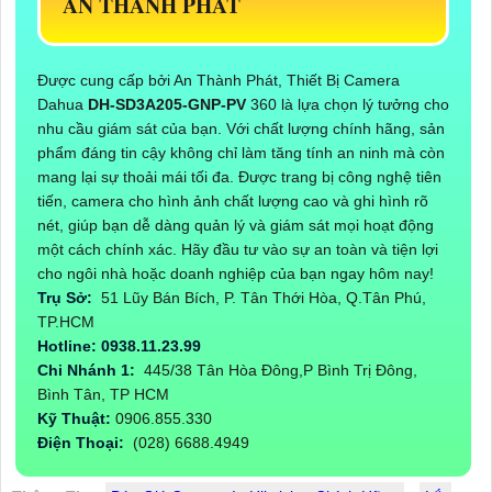
AN THÀNH PHÁT
Được cung cấp bởi An Thành Phát, Thiết Bị Camera
Dahua
DH-SD3A205-GNP-PV
360 là lựa chọn lý tưởng cho
nhu cầu giám sát của bạn. Với chất lượng chính hãng, sản
phẩm đáng tin cậy không chỉ làm tăng tính an ninh mà còn
mang lại sự thoải mái tối đa. Được trang bị công nghệ tiên
tiến, camera cho hình ảnh chất lượng cao và ghi hình rõ
nét, giúp bạn dễ dàng quản lý và giám sát mọi hoạt động
một cách chính xác. Hãy đầu tư vào sự an toàn và tiện lợi
cho ngôi nhà hoặc doanh nghiệp của bạn ngay hôm nay!
Trụ Sở:
51 Lũy Bán Bích, P. Tân Thới Hòa, Q.Tân Phú,
TP.HCM
Hotline: 0938.11.23.99
Chi Nhánh 1:
445/38 Tân Hòa Đông,P Bình Trị Đông,
Bình Tân, TP HCM
Kỹ Thuật:
0906.855.330
Điện Thoại:
(028) 6688.4949