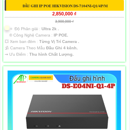
ĐẦU GHI IP POE HIKVISION DS-7104NI-Q1/4P/M
2,850,000 ₫
3,900,000 ₫
🔅 Độ Phân giải :
Ultra 2k .
®️ Công Nghệ Camera :
IP POE.
💥 Xem ban đêm :
Từng Vị Trí Camera .
🕉️ Camera Theo Mẫu
Đầu Ghi 4 kênh.
️⇝ Ưu Điểm :
Thu hình Chất Lượng.