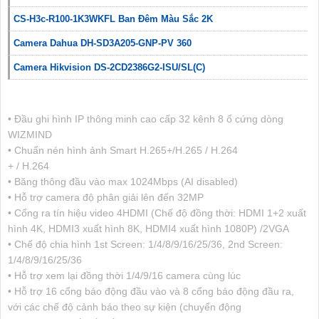
CS-H3c-R100-1K3WKFL Ban Đêm Màu Sắc 2K
Camera Dahua DH-SD3A205-GNP-PV 360
Camera Hikvision DS-2CD2386G2-ISU/SL(C)
• Đầu ghi hình IP thông minh cao cấp 32 kênh 8 ổ cứng dòng
WIZMIND
• Chuẩn nén hình ảnh Smart H.265+/H.265 / H.264
+ / H.264
• Băng thông đầu vào max 1024Mbps (AI disabled)
• Hỗ trợ camera độ phân giải lên đến 32MP
• Cổng ra tín hiệu video 4HDMI (Chế độ đồng thời: HDMI 1+2 xuất
hình 4K, HDMI3 xuất hình 8K, HDMI4 xuất hình 1080P) /2VGA
• Chế độ chia hình 1st Screen: 1/4/8/9/16/25/36, 2nd Screen:
1/4/8/9/16/25/36
• Hỗ trợ xem lại đồng thời 1/4/9/16 camera cùng lúc
• Hỗ trợ 16 cổng báo động đầu vào và 8 cổng báo động đầu ra,
với các chế độ cảnh báo theo sự kiện (chuyển động