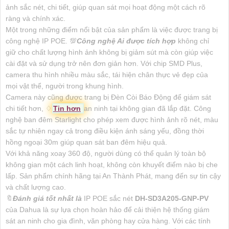
ảnh sắc nét, chi tiết, giúp quan sát mọi hoạt động một cách rõ
ràng và chính xác.
Một trong những điểm nổi bật của sản phẩm là việc được trang bị
công nghệ IP POE. 💯
Công nghệ Ai được tích hợp
không chỉ
giữ cho chất lượng hình ảnh không bị giảm sút mà còn giúp việc
cài đặt và sử dụng trở nên đơn giản hơn. Với chip SMD Plus,
camera thu hình nhiều màu sắc, tái hiện chân thực vẻ đẹp của
mọi vật thể, người trong khung hình.
Camera này cũng được trang bị Đèn Còi Báo Động để giám sát
chi tiết hơn, ♢
Tin hơn
an ninh tại không gian đã lắp đặt. Công
nghệ ban đêm Starlight cho phép xem được hình ảnh rõ nét, màu
sắc tự nhiên ngay cả trong điều kiện ánh sáng yếu, đồng thời
hồng ngoại 30m giúp quan sát ban đêm hiệu quả.
Với khả năng xoay 360 độ, người dùng có thể quản lý toàn bộ
không gian một cách linh hoạt, không còn khuyết điểm nào bị che
lấp. Sản phẩm chính hãng tại An Thành Phát, mang đến sự tin cậy
và chất lượng cao.
🔖
Đánh giá tốt nhất là
IP POE sắc nét
DH-SD3A205-GNP-PV
của Dahua là sự lựa chọn hoàn hảo để cải thiện hệ thống giám
sát an ninh cho gia đình, văn phòng hay cửa hàng. Với các tính