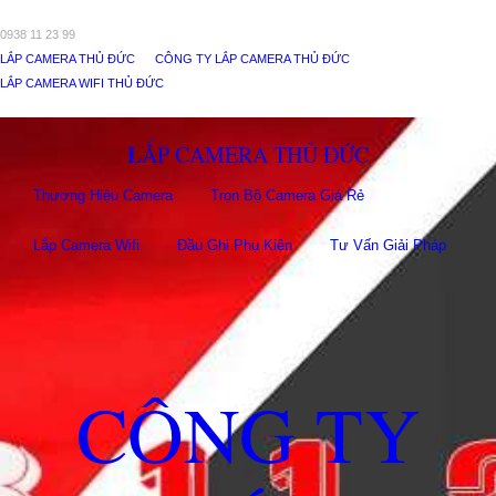
0938 11 23 99
LẮP CAMERA THỦ ĐỨC
CÔNG TY LẮP CAMERA THỦ ĐỨC
LẮP CAMERA WIFI THỦ ĐỨC
LẮP CAMERA THỦ ĐỨC
Thương Hiệu Camera
Trọn Bộ Camera Giá Rẻ
Lắp Camera Wifi
Đầu Ghi Phụ Kiên
Tư Vấn Giải Pháp
CÔNG TY