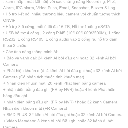
. xâm nhập , mất kết nối) với các chứng năng Recording, PTZ,
Alarm, IPC alarm, Video Push, Email, Snapshot, Buzzer & Log
• Hỗ trợ kết nối nhiều thương hiệu camera với chuẩn tương thích
ONVIF
• Hỗ trợ 8 ổ cứng, mỗi ổ tối đa 16 TB, Hỗ trợ 1 cổng eSATA.
• USB hỗ trợ 4 cổng , 2 cổng RJ45 (10/100/1000/2500M), 1 cổng
RS232, 1 cổng RS485, 1 cổng audio vào 2 cổng ra, hỗ trợ đàm
thoại 2 chiều.
• Các tính năng thông minh AI:
+ Bảo vệ vành đai: 24 kênh AI bởi đầu ghi hoặc 32 kênh AI bởi
Camera
+ Phát hiện khuôn mặt: 4 kênh AI bởi đầu ghi hoặc 32 kênh AI bởi
Camera (Có phân tích thuộc tính khuôn mặt)
+ Nhận diện khuôn mặt: 20 kênh Phát hiện bằng camera
+ nhận diện bằng đầu ghi (FR by NVR) hoặc 4 kênh Phát hiện
bằng đầu ghi
+ nhận diện bằng đầu ghi (FR by NVR) / hoặc 32 kênh Camera
Nhận diện khuôn mặt (FR Camera)
+ SMD PLUS: 32 kênh AI bởi đầu ghi hoặc 32 kênh AI bởi Camera
+ Video Metadata: 8 kênh AI bởi Đầu ghi hoặc 32 kênh AI bởi
Camera