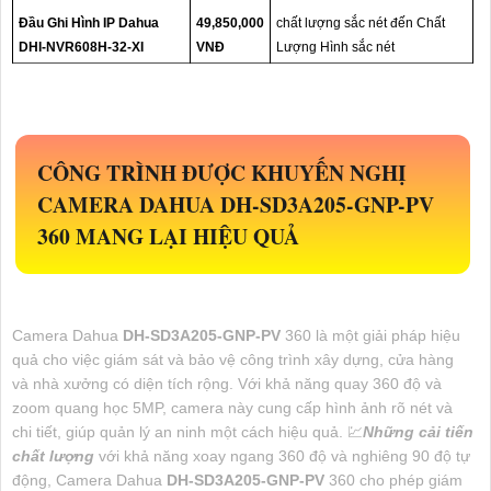
Đầu Ghi Hình IP Dahua
49,850,000
chất lượng sắc nét đến Chất
DHI-NVR608H-32-XI
VNĐ
Lượng Hình sắc nét
CÔNG TRÌNH ĐƯỢC KHUYẾN NGHỊ
CAMERA DAHUA
DH-SD3A205-GNP-PV
360 MANG LẠI HIỆU QUẢ
Camera Dahua
DH-SD3A205-GNP-PV
360 là một giải pháp hiệu
quả cho việc giám sát và bảo vệ công trình xây dựng, cửa hàng
và nhà xưởng có diện tích rộng. Với khả năng quay 360 độ và
zoom quang học 5MP, camera này cung cấp hình ảnh rõ nét và
chi tiết, giúp quản lý an ninh một cách hiệu quả. 💹
Những cải tiến
chất lượng
với khả năng xoay ngang 360 độ và nghiêng 90 độ tự
động, Camera Dahua
DH-SD3A205-GNP-PV
360 cho phép giám