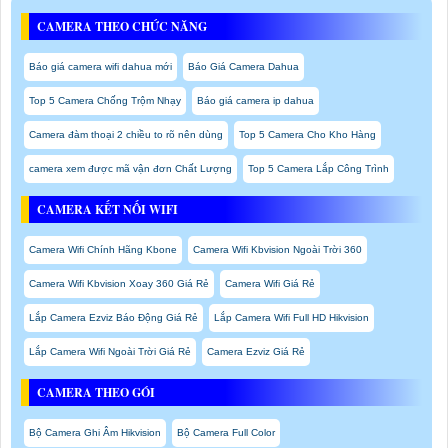
CAMERA THEO CHỨC NĂNG
Báo giá camera wifi dahua mới
Báo Giá Camera Dahua
Top 5 Camera Chống Trộm Nhạy
Báo giá camera ip dahua
Camera đàm thoại 2 chiều to rõ nên dùng
Top 5 Camera Cho Kho Hàng
camera xem được mã vận đơn Chất Lượng
Top 5 Camera Lắp Công Trình
CAMERA KẾT NỐI WIFI
Camera Wifi Chính Hãng Kbone
Camera Wifi Kbvision Ngoài Trời 360
Camera Wifi Kbvision Xoay 360 Giá Rẻ
Camera Wifi Giá Rẻ
Lắp Camera Ezviz Báo Động Giá Rẻ
Lắp Camera Wifi Full HD Hikvision
Lắp Camera Wifi Ngoài Trời Giá Rẻ
Camera Ezviz Giá Rẻ
CAMERA THEO GÓI
Bộ Camera Ghi Âm Hikvision
Bộ Camera Full Color