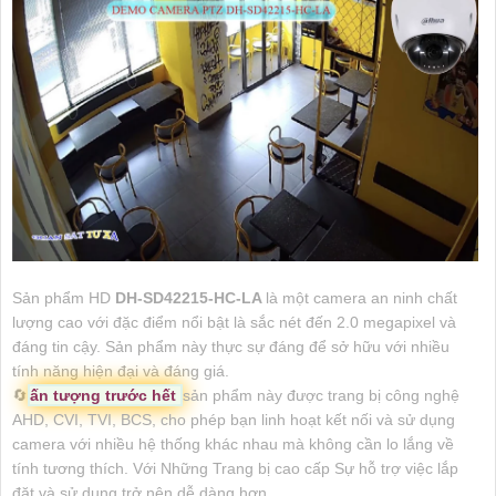
Sản phẩm HD
DH-SD42215-HC-LA
là một camera an ninh chất
lượng cao với đặc điểm nổi bật là sắc nét đến 2.0 megapixel và
đáng tin cậy. Sản phẩm này thực sự đáng để sở hữu với nhiều
tính năng hiện đại và đáng giá.
🔄
ấn tượng trước hết
sản phẩm này được trang bị công nghệ
AHD, CVI, TVI, BCS, cho phép bạn linh hoạt kết nối và sử dụng
camera với nhiều hệ thống khác nhau mà không cần lo lắng về
tính tương thích. Với Những Trang bị cao cấp Sự hỗ trợ việc lắp
đặt và sử dụng trở nên dễ dàng hơn.