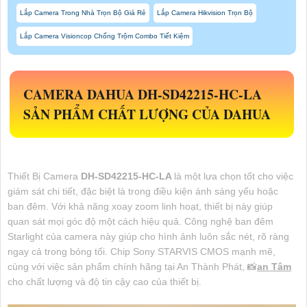
Lắp Camera Trong Nhà Trọn Bộ Giá Rẻ
Lắp Camera Hikvision Trọn Bộ
Lắp Camera Visioncop Chống Trộm Combo Tiết Kiệm
CAMERA DAHUA
DH-SD42215-HC-LA
SẢN PHẨM CHẤT LƯỢNG CỦA DAHUA
Thiết Bị Camera
DH-SD42215-HC-LA
là một lựa chọn tốt cho việc
giám sát chi tiết, đặc biệt là trong điều kiện ánh sáng yếu hoặc
ban đêm. Với khả năng xoay zoom linh hoạt, thiết bị này giúp
quan sát mọi góc độ một cách hiệu quả. Công nghệ ban đêm
Starlight của camera này giúp cho hình ảnh luôn sắc nét, rõ ràng
ngay cả trong bóng tối. Chip Sony STARVIS CMOS mạnh mẽ,
cùng với việc sản phẩm chính hãng tại An Thành Phát, 📸
an Tâm
cho chất lượng và độ tin cậy cao của thiết bị.