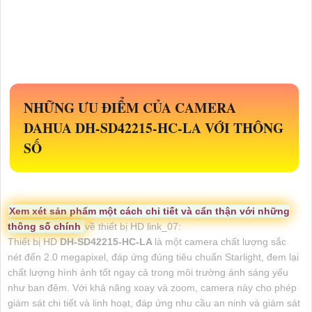
NHỮNG ƯU ĐIỂM CỦA CAMERA
DAHUA
DH-SD42215-HC-LA
VỚI THÔNG
SỐ
Xem xét sản phẩm một cách chi tiết và cẩn thận với những
thông số chính
về thiết bị HD link_07:
Thiết bị HD
DH-SD42215-HC-LA
là một camera chất lượng sắc
nét đến 2.0 megapixel, đáp ứng đúng tiêu chuẩn Starlight, đem lại
chất lượng hình ảnh tốt ngay cả trong môi trường ánh sáng yếu
như ban đêm. Với khả năng xoay và zoom, camera này cho phép
giám sát chi tiết và linh hoạt, đáp ứng nhu cầu an ninh và giám sát