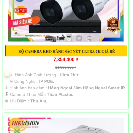
BỘ CAMERA KHO HÀNG SẮC NÉT ULTRA 2K GIÁ RẺ
7,354,400 ₫
11,080,000 ₫
🔅 Hình Ành Chất Lượng :
Ultra 2k + .
✳️ Công Nghệ :
IP POE.
❈ Hình ảnh ban đêm :
Hồng Ngoại 30m Hồng Ngoại Smart IR.
🗜️ Camera Theo Mẫu
Thân Plastic.
️♚ Ưu Điểm :
Thu Âm.