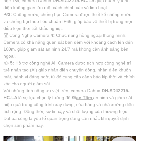
học 15x, camera Dahua
DH-SD42215-HC-LA
giúp quản lý toàn
diện không gian lớn một cách chính xác và linh hoạt.
📢
3:
Chống nước, chống bụi: Camera được thiết kế chống nước
và chống bụi theo tiêu chuẩn IP66, giúp bảo vệ thiết bị trong mọi
điều kiện thời tiết khắc nghiệt.
🏆 Công Nghệ Camera
4:
Chức năng hồng ngoại thông minh:
Camera có khả năng quan sát ban đêm với khoảng cách lên đến
100m, giúp giám sát an ninh 24/7 mà không cần ánh sáng bên
ngoài.
✍️
5:
Hỗ trợ công nghệ AI: Camera được tích hợp công nghệ trí
tuệ nhân tạo (AI) giúp nhận diện chuyển động, nhận diện khuôn
mặt, hành vi đáng ngờ, từ đó cung cấp cảnh báo kịp thời và chính
xác cho người giám sát.
Với những tính năng ưu việt trên, camera Dahua
DH-SD42215-
HC-LA
là sự lựa chọn lý tưởng để 📸
an Tâm
an ninh và giám sát
hiệu quả trong công trình xây dựng, cửa hàng và nhà xưởng diện
tích rộng. Đồng thời, sự tin cậy và chất lượng của thương hiệu
Dahua cũng là yếu tố quan trọng đáng cân nhắc khi quyết định
chọn sản phẩm này.