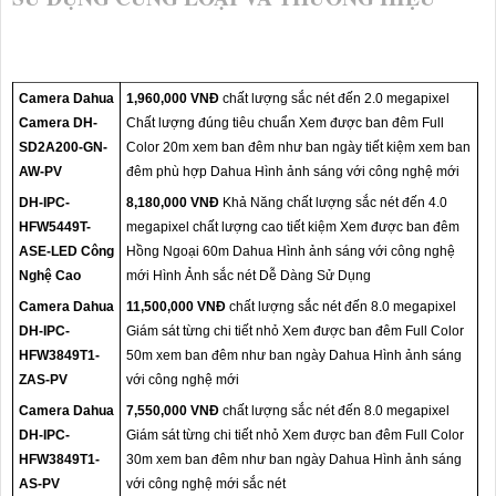
Camera Dahua
1,960,000 VNĐ
chất lượng sắc nét đến 2.0 megapixel
Camera DH-
Chất lượng đúng tiêu chuẩn Xem được ban đêm Full
SD2A200-GN-
Color 20m xem ban đêm như ban ngày tiết kiệm xem ban
AW-PV
đêm phù hợp Dahua Hình ảnh sáng với công nghệ mới
DH-IPC-
8,180,000 VNĐ
Khả Năng chất lượng sắc nét đến 4.0
HFW5449T-
megapixel chất lượng cao tiết kiệm Xem được ban đêm
ASE-LED Công
Hồng Ngoại 60m Dahua Hình ảnh sáng với công nghệ
Nghệ Cao
mới Hình Ảnh sắc nét Dễ Dàng Sử Dụng
Camera Dahua
11,500,000 VNĐ
chất lượng sắc nét đến 8.0 megapixel
DH-IPC-
Giám sát từng chi tiết nhỏ Xem được ban đêm Full Color
HFW3849T1-
50m xem ban đêm như ban ngày Dahua Hình ảnh sáng
ZAS-PV
với công nghệ mới
Camera Dahua
7,550,000 VNĐ
chất lượng sắc nét đến 8.0 megapixel
DH-IPC-
Giám sát từng chi tiết nhỏ Xem được ban đêm Full Color
HFW3849T1-
30m xem ban đêm như ban ngày Dahua Hình ảnh sáng
AS-PV
với công nghệ mới sắc nét