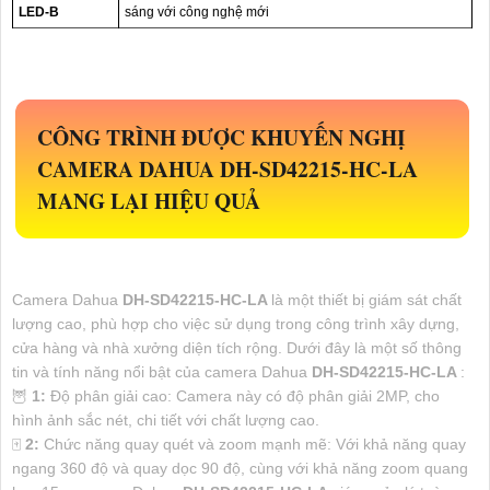
LED-B
sáng với công nghệ mới
CÔNG TRÌNH ĐƯỢC KHUYẾN NGHỊ
CAMERA DAHUA
DH-SD42215-HC-LA
MANG LẠI HIỆU QUẢ
Camera Dahua
DH-SD42215-HC-LA
là một thiết bị giám sát chất
lượng cao, phù hợp cho việc sử dụng trong công trình xây dựng,
cửa hàng và nhà xưởng diện tích rộng. Dưới đây là một số thông
tin và tính năng nổi bật của camera Dahua
DH-SD42215-HC-LA
:
🦉
1:
Độ phân giải cao: Camera này có độ phân giải 2MP, cho
hình ảnh sắc nét, chi tiết với chất lượng cao.
🀄
2:
Chức năng quay quét và zoom mạnh mẽ: Với khả năng quay
ngang 360 độ và quay dọc 90 độ, cùng với khả năng zoom quang