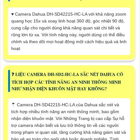
♥️ Camera Dahua DH-SD42215-HC-LA với khả năng zoom
quang học 15x và xoay linh hoạt 360 độ, góc nhiệt 90 độ,
cung cấp cho người dùng khả năng quan sát chi tiết và
rộng lớn từ xa. Với tính năng này, người dùng có thể điều
chỉnh và theo dõi mọi hoạt động một cách hiệu quả và linh
hoạt.
❓ LIỆU CAMERA DH-SD2-HC-LA SẮC NÉT DAHUA CÓ
TÍCH HỢP CÁC TÍNH NĂNG AN NINH THÔNG MINH
NHƯ NHẬN DIỆN KHUÔN MẶT HAY KHÔNG?
🤵 Camera DH-SD42215-HC-LA của Dahua sắc nét và
tích hợp nhiều tính năng an ninh thông minh, bao gồm
nhận diện khuôn mặt. Với Những Trang bị cao cấp Sự hỗ
trợ camera nhận biết và lưu trữ thông tin về các người
trong phạm vi quan sát, tăng cường khả năng giám sát và
bảo vệ an toàn cho ngôi nhà hoặc doanh nghiệp. Tính