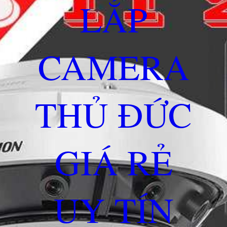
LẮP
CAMERA
THỦ ĐỨC
GIÁ RẺ
UY TÍN