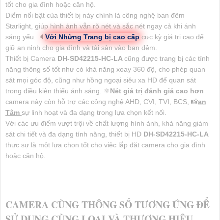
tốt cho gia đình hoặc căn hộ.
Điểm nổi bật của thiết bị này chính là công nghệ ban đêm
Starlight, giúp hình ảnh vẫn rõ nét và sắc nét ngay cả khi ánh
sáng yếu. 🔈
Với Những Trang bị cao cấp
cực kỳ giá trị cao để
giữ an ninh cho gia đình và tài sản vào ban đêm.
Thiết bị Camera
DH-SD42215-HC-LA
cũng được trang bị các tính
năng thông số tốt như có khả năng xoay 360 độ, cho phép quan
sát mọi góc độ, cũng như hồng ngoại siêu xa HD để quan sát
trong điều kiện thiếu ánh sáng. ⚛️
Nét giá trị đánh giá cao hơn
camera này còn hỗ trợ các công nghệ AHD, CVI, TVI, BCS, 📸
an
Tâm
sự linh hoạt và đa dạng trong lựa chọn kết nối.
Với các ưu điểm vượt trội về chất lượng hình ảnh, khả năng giám
sát chi tiết và đa dạng tính năng, thiết bị HD
DH-SD42215-HC-LA
thực sự là một lựa chọn tốt cho việc lắp đặt camera cho gia đình
hoặc căn hộ.
CAMERA CÙNG THÔNG SỐ TƯƠNG ỨNG ĐỂ
SỬ DỤNG CÙNG LOẠI VÀ THƯƠNG HIỆU