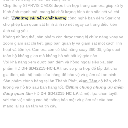
Chip Sony STARVIS CMOS được tích hợp trong camera giúp xử lý
hình ảnh mạnh mẽ, mang lại chất lượng hình ảnh sắc nét và chi
tiết. 🏆
Những cải tiến chất lượng
công nghệ ban đêm Starlight
cho phép bạn quan sát hình ảnh rõ nét ngay cả trong điều kiện
ánh sáng yếu.
Không những thế, sản phẩm còn được trang bị chức năng xoay và
zoom giám sát chi tiết, giúp bạn quản lý và giám sát một cách linh
hoạt và tiện lợi. Camera còn có khả năng xoay 360 độ, giúp quét
toàn bộ không gian mà không bỏ sót bất kỳ góc nào.
Với khả năng xem được ban đêm và hồng ngoại siêu xa, sản
phẩm HD
DH-SD42215-HC-LA
thực sự phù hợp để lắp đặt cho
gia đình, căn hộ hoặc cửa hàng để bảo vệ và giám sát an ninh.
Sản phẩm chính hãng tại An Thành Phát, 📸
an Tâm
độ bền, chất
lượng và hỗ trợ sau bán hàng tốt. 🔳
Nhìn chung những ưu điểm
đáng quan tâm
HD
DH-SD42215-HC-LA
là một lựa chọn tuyệt
vời cho việc nâng cao hệ thống bảo mật và giám sát của bạn,
mang lại sự an tâm và tin cậy.