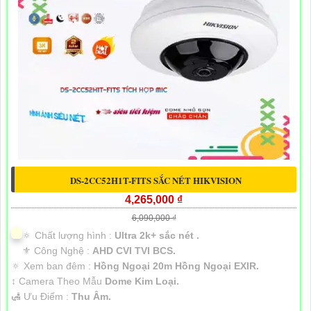
DS-2CC52H1T-FITS SẮC NÉT HIKVISION
4,265,000 ₫
6,090,000 ₫
🔅 Chất lượng hình :
Ultra 2k+ sắc nét .
⚜️ Công Nghệ :
AHD CVI TVI BCS.
🔅 Xem ban đêm :
Hồng Ngoại 20m Hồng Ngoại EXIR.
↕️ Camera Theo Mẫu
Dome Kim Loại.
️🛃 Ưu Điểm :
Thu Âm.