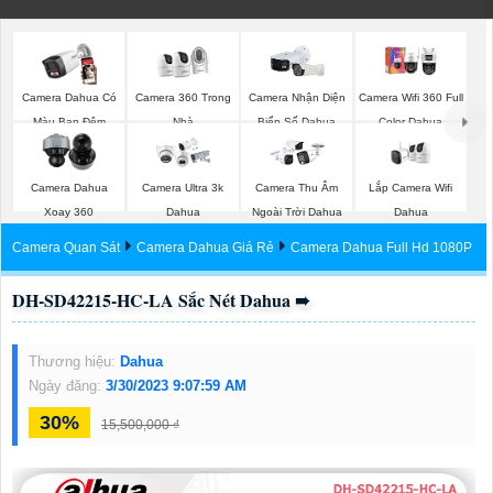
Camera Dahua Có
Camera 360 Trong
Camera Nhận Diện
Camera Wifi 360 Full
Màu Ban Đêm
Nhà
Biển Số Dahua
Color Dahua
Lắp Camera Wifi
Camera Dahua
Camera Ultra 3k
Camera Thu Âm
Dahua
Xoay 360
Dahua
Ngoài Trời Dahua
Camera Quan Sát
Camera Dahua Giá Rẻ
Camera Dahua Full Hd 1080P
DH-SD42215-HC-LA Sắc Nét Dahua ➠
Thương hiệu:
Dahua
Ngày đăng:
3/30/2023 9:07:59 AM
30%
15,500,000 ₫