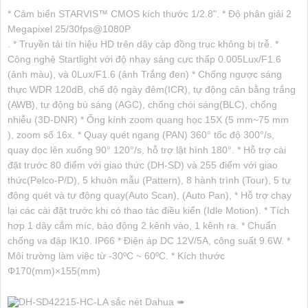
* Cảm biến STARVIS™ CMOS kích thước 1/2.8". * Độ phân giải 2
Megapixel 25/30fps@1080P
. * Truyền tải tín hiệu HD trên dây cáp đồng trục không bị trễ. *
Công nghệ Startlight với độ nhạy sáng cực thấp 0.005Lux/F1.6
(ảnh màu), và 0Lux/F1.6 (ảnh Trắng đen) * Chống ngược sáng
thực WDR 120dB, chế độ ngày đêm(ICR), tự động cân bằng trắng
(AWB), tự động bù sáng (AGC), chống chói sáng(BLC), chống
nhiễu (3D-DNR) * Ống kính zoom quang học 15X (5 mm~75 mm
), zoom số 16x. * Quay quét ngang (PAN) 360° tốc độ 300°/s,
quay dọc lên xuống 90° 120°/s, hỗ trợ lật hình 180°. * Hỗ trợ cài
đặt trước 80 điểm với giao thức (DH-SD) và 255 điểm với giao
thức(Pelco-P/D), 5 khuôn mẫu (Pattern), 8 hành trình (Tour), 5 tự
động quét và tự động quay(Auto Scan), (Auto Pan), * Hỗ trợ chạy
lại các cài đặt trước khi có thao tác điều kiển (Idle Motion). * Tích
hợp 1 dây cắm míc, báo động 2 kênh vào, 1 kênh ra. * Chuẩn
chống va đập IK10. IP66 * Điện áp DC 12V/5A, công suất 9.6W. *
Môi trường làm việc từ -30ºC ~ 60ºC. * Kích thước
Φ170(mm)×155(mm)