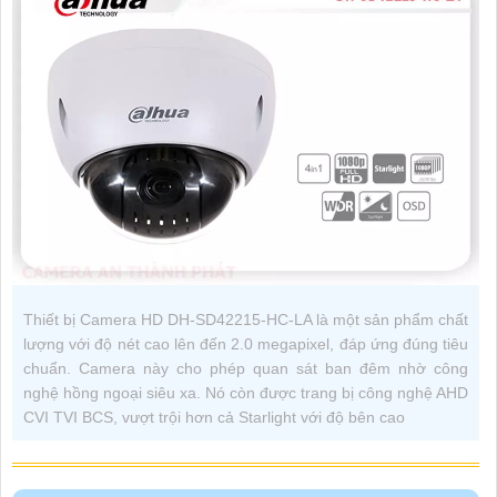
Thiết bị Camera HD DH-SD42215-HC-LA là một sản phẩm chất
lượng với độ nét cao lên đến 2.0 megapixel, đáp ứng đúng tiêu
chuẩn. Camera này cho phép quan sát ban đêm nhờ công
nghệ hồng ngoại siêu xa. Nó còn được trang bị công nghệ AHD
CVI TVI BCS, vượt trội hơn cả Starlight với độ bên cao