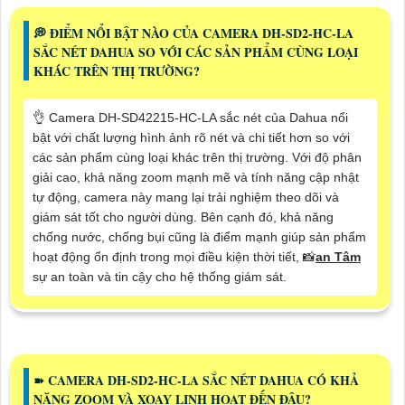
️💭 ĐIỂM NỔI BẬT NÀO CỦA CAMERA DH-SD2-HC-LA
SẮC NÉT DAHUA SO VỚI CÁC SẢN PHẨM CÙNG LOẠI
KHÁC TRÊN THỊ TRƯỜNG?
👌 Camera DH-SD42215-HC-LA sắc nét của Dahua nổi
bật với chất lượng hình ảnh rõ nét và chi tiết hơn so với
các sản phẩm cùng loại khác trên thị trường. Với độ phân
giải cao, khả năng zoom mạnh mẽ và tính năng cập nhật
tự động, camera này mang lại trải nghiệm theo dõi và
giám sát tốt cho người dùng. Bên cạnh đó, khả năng
chống nước, chống bụi cũng là điểm mạnh giúp sản phẩm
hoạt động ổn định trong mọi điều kiện thời tiết, 📸
an Tâm
sự an toàn và tin cậy cho hệ thống giám sát.
➽ CAMERA DH-SD2-HC-LA SẮC NÉT DAHUA CÓ KHẢ
NĂNG ZOOM VÀ XOAY LINH HOẠT ĐẾN ĐÂU?