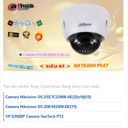
Top sản phẩm Xoay Zoom khác đang được bán chạy:
Camera Hikvision DS-2SE7C124IW-AE(32x/4)(S5)
Camera Hikvision DS-2DE4415IW-DE(T5)
VP-5350DP Camera VanTech PTZ