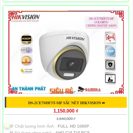
DS-2CE70DF3T-MF SẮC NÉT HIKVISION ➠
1,150,000 ₫
1,640,000 ₫
💯 Chất lượng hình Ảnh :
FULL HD 1080P .
⚒ Sử dụng công nghệ :
AHD CVI TVI BCS.