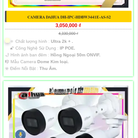
CAMERA DAHUA DH-IPC-HDBW3441E-AS-S2
3,050,000 ₫
4,330,000 ₫
🔅 Chất lượng hình :
Ultra 2k + .
🌠 Công Nghệ Sử Dụng :
IP POE.
🌙 Hình ảnh ban đêm :
Hồng Ngoại 50m ONVIF.
🎼️ Mẫu Camera
Dome Kim loại.
️☣️ Điểm Nỗi Bật :
Thu Âm.