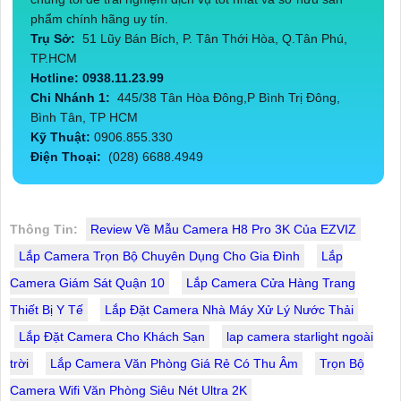
phẩm chính hãng uy tín.
Trụ Sở:
51 Lũy Bán Bích, P. Tân Thới Hòa, Q.Tân Phú,
TP.HCM
Hotline: 0938.11.23.99
Chi Nhánh 1:
445/38 Tân Hòa Đông,P Bình Trị Đông,
Bình Tân, TP HCM
Kỹ Thuật:
0906.855.330
Điện Thoại:
(028) 6688.4949
Thông Tin:
Review Về Mẫu Camera H8 Pro 3K Của EZVIZ
Lắp Camera Trọn Bộ Chuyên Dụng Cho Gia Đình
Lắp
Camera Giám Sát Quận 10
Lắp Camera Cửa Hàng Trang
Thiết Bị Y Tế
Lắp Đặt Camera Nhà Máy Xử Lý Nước Thải
Lắp Đặt Camera Cho Khách Sạn
lap camera starlight ngoài
trời
Lắp Camera Văn Phòng Giá Rẻ Có Thu Âm
Trọn Bộ
Camera Wifi Văn Phòng Siêu Nét Ultra 2K