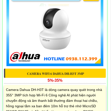
CAMERA WIFI 6 DAHUA DH-H3T 3MP
5%-35%
Camera Dahua DH-H3T là dòng camera quay quét trong nhà
355° 3MP tích hợp Wi-Fi 6 Công nghệ AI phát hiện người
chuyển động và âm thanh bất thường đàm thoại hai chiều,
hồng ngoại tầm xa ban đêm 10m hỗ trợ thẻ nhớ MicroSD