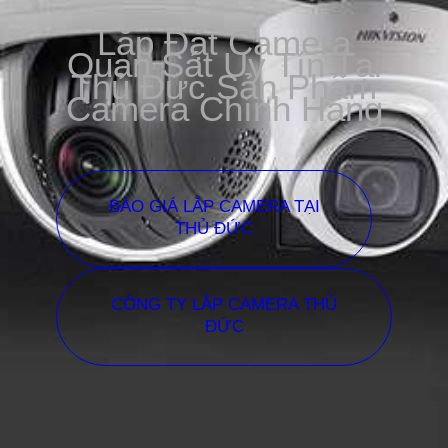
Lắp Đặt Camera
Quan Sát Uy Tín Tại
Thủ Đức Sản Phẩm
Camera Chính Hãng
BÁO GIÁ LẮP CAMERA TẠI
THỦ ĐỨC
CÔNG TY LẮP CAMERA THỦ
ĐỨC