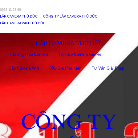
0938 11 23 99
LẮP CAMERA THỦ ĐỨC
CÔNG TY LẮP CAMERA THỦ ĐỨC
LẮP CAMERA WIFI THỦ ĐỨC
LẮP CAMERA THỦ ĐỨC
Thương Hiệu Camera
Trọn Bộ Camera Giá Rẻ
Lắp Camera Wifi
Đầu Ghi Phụ Kiên
Tư Vấn Giải Pháp
CÔNG TY