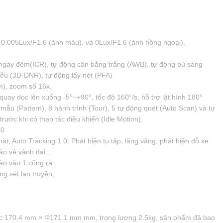
p 0.005Lux/F1.6 (ảnh màu), và 0Lux/F1.6 (ảnh hồng ngoại).
gày đêm(ICR), tự động cân bằng trắng (AWB), tự động bù sáng
u (3D-DNR), tự động lấy nét (PFA)
), zoom số 16x.
uay dọc lên xuống -5°~+90°, tốc độ 160°/s, hỗ trợ lật hình 180°
 mẫu (Pattern), 8 hành trình (Tour), 5 tự động quét (Auto Scan) và tự
trước khi có thao tác điều khiển (Idle Motion).
.0
ặt, Auto Tracking 1.0, Phát hiện tụ tập, lãng vãng, phát hiện đỗ xe
bảo vệ vành đai...
ào vào 1 cổng ra.
g sét lan truyền,
hước 170.4 mm × Φ171.1 mm mm, trọng lượng 2.5kg, sản phẩm đã bao