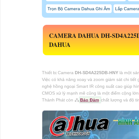
Trọn Bộ Camera Dahua Ghi Âm
Lắp Camera
CAMERA DAHUA
DH-SD4A225
DAHUA
Thiết bị Camera
DH-SD4A225DB-HNY
là một sả
Việc có khả năng xoay và zoom giám sát chi tiết 
nghệ hồng ngoại Smart IR công suất cao giúp hì
CMOS xử lý mạnh mẽ cũng là một điểm cộng lớn 
Thành Phát còn ⁂
Bảo Đảm
chất lượng và độ ti