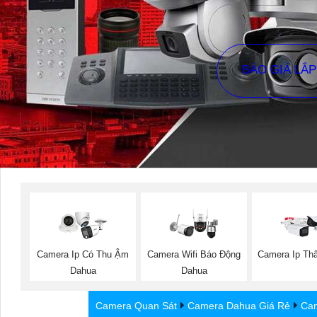
BÁO GIÁ LẮ
Camera Ip Có Thu Ậm
Camera Wifi Báo Động
Camera Ip Th
Dahua
Dahua
Camera Quan Sát
Camera Dahua Giá Rẻ
Cam