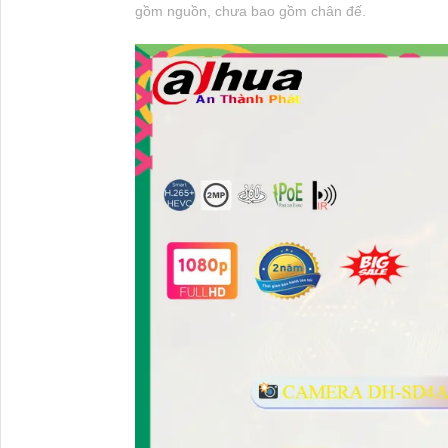
gồm nguồn, chưa bao gồm chân đế.