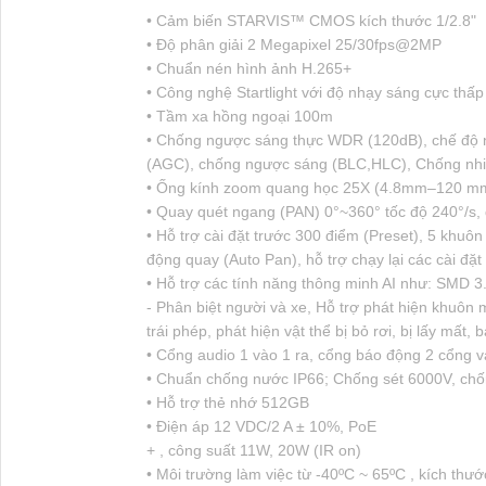
• Cảm biến STARVIS™ CMOS kích thước 1/2.8"
• Độ phân giải 2 Megapixel 25/30fps@2MP
• Chuẩn nén hình ảnh H.265+
• Công nghệ Startlight với độ nhạy sáng cực thấ
• Tầm xa hồng ngoại 100m
• Chống ngược sáng thực WDR (120dB), chế độ n
(AGC), chống ngược sáng (BLC,HLC), Chống nhiễ
• Ống kính zoom quang học 25X (4.8mm–120 mm
• Quay quét ngang (PAN) 0°~360° tốc độ 240°/s, q
• Hỗ trợ cài đặt trước 300 điểm (Preset), 5 khuôn
động quay (Auto Pan), hỗ trợ chạy lại các cài đặt 
• Hỗ trợ các tính năng thông minh AI như: SMD 3
- Phân biệt người và xe, Hỗ trợ phát hiện khuôn m
trái phép, phát hiện vật thể bị bỏ rơi, bị lấy mất, 
• Cổng audio 1 vào 1 ra, cổng báo động 2 cổng v
• Chuẩn chống nước IP66; Chống sét 6000V, chốn
• Hỗ trợ thẻ nhớ 512GB
• Điện áp 12 VDC/2 A ± 10%, PoE
+ , công suất 11W, 20W (IR on)
• Môi trường làm việc từ -40ºC ~ 65ºC , kích t