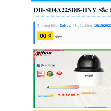
DH-SD4A225DB-HNY Sắc 
Thương hiệu:
Dahua
Ngày đăng:
10/18/202
00 ₫
00 ₫