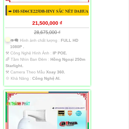
➠ DH-SD6CE225DB-HNY SẮC NÉT DAHUA
21,500,000 ₫
28,675,000 ₫
👁️‍🗨 Hình ảnh chất lượng :
FULL HD
1080P .
⚒ Công Nghệ Hình Ảnh :
IP POE.
🌈 Tầm Nhìn Ban Đêm :
Hồng Ngoại 250m
Starlight.
⚒ Camera Theo Mẫu
Xoay 360.
️💠 Khả Năng :
Công Nghệ AI.