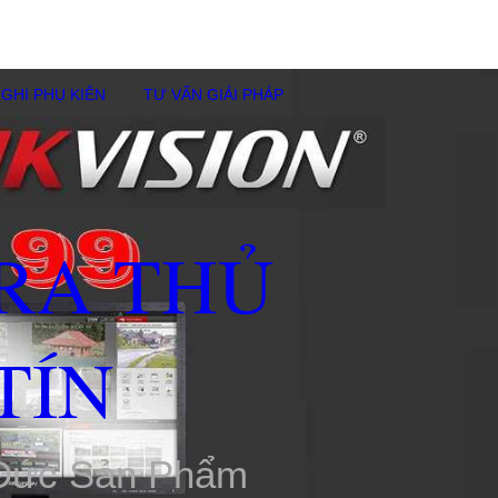
GHI PHỤ KIÊN
TƯ VẤN GIẢI PHÁP
RA THỦ
TÍN
 Đức Sản Phẩm