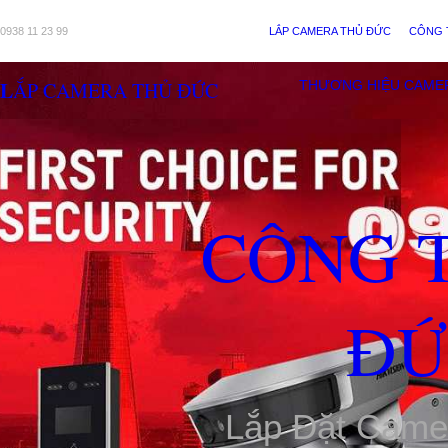
0938 11 23 99
LẮP CAMERA THỦ ĐỨC
CÔNG 
LẮP CAMERA THỦ ĐỨC
THƯƠNG HIỆU CAME
CÔNG 
ĐỨ
Lắp Đặt Came