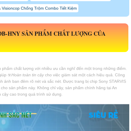
 Visioncop Chống Trộm Combo Tiết Kiệm
DB-HNY
SẢN PHẨM CHẤT LƯỢNG CỦA
n phẩm chất lượng với nhiều ưu cần nghĩ đến một trong những điểm.
giúp ☣️
Hoàn toàn tin cậy
cho việc giám sát một cách hiệu quả. Công
nh ảnh ban đêm rõ nét và sắc nét. Được trang bị chip Sony STARVIS
cho sản phẩm này. Không chỉ vậy, sản phẩm chính hãng tại An
n cậy cao trong quá trình sử dụng.