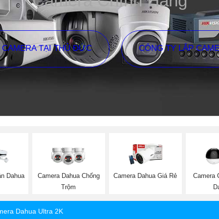
Camera Chính Hãng
P CAMERA TẠI THỦ ĐỨC
CÔNG TY LẮP CAM
ân Dahua
Camera Dahua Chống
Camera Dahua Giá Rẻ
Camera 
Trộm
D
era Dahua Ultra 2K