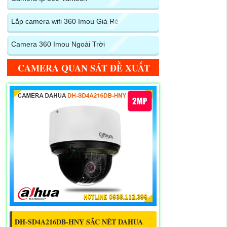
Lắp camera wifi 360 Imou Giá Rẻ
Camera 360 Imou Ngoài Trời
CAMERA QUAN SÁT ĐỀ XUẤT
DH-SD4A216DB-HNY SẮC NÉT DAHUA