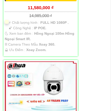
11,580,000 ₫
14,985,000 ₫
️⚡ Chất lượng hình :
FULL HD 1080P .
🌠 Công Nghệ :
IP POE.
🌜 Xem ban đêm :
Hồng Ngoại 100m Hồng
Ngoại Smart IR.
⛓ Camera Theo Mẫu
Xoay 360.
️🔮 Ưu Điểm :
Xoay Zoom.