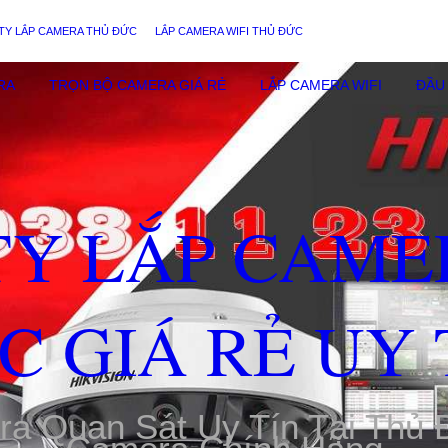
TY LẮP CAMERA THỦ ĐỨC
LẮP CAMERA WIFI THỦ ĐỨC
RA
TRỌN BỘ CAMERA GIÁ RẺ
LẮP CAMERA WIFI
ĐẦU 
TY LẮP CAME
C GIÁ RẺ UY 
ra Quan Sát Uy Tín Tại Thủ