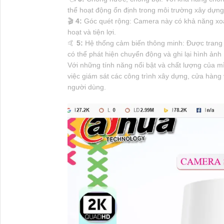
thể hoạt động ổn định trong môi trường xây dựng 
🎬
4:
Góc quét rộng: Camera này có khả năng xoay
hoạt và tiện lợi.
️🤙
5:
Hệ thống cảm biến thông minh: Được trang 
có thể phát hiện chuyển động và ghi lại hình ảnh 
Với những tính năng nổi bật và chất lượng của
việc giám sát các công trình xây dựng, cửa hàng 
người dùng.