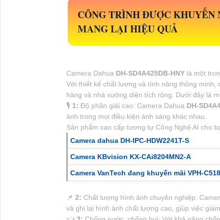
CÔNG TRÌNH ĐƯỢC KHUYẾN
MANG LẠI HIỆU QUẢ
Camera Dahua
DH-SD4A425DB-HNY
là một tro
Với thiết kế chất lượng và tính năng thông minh,
hàng và nhà xưởng diện tích rộng. Dưới đây là m
🎙
1:
Độ phân giải cao: Camera Dahua
DH-SD4A
ảnh trong mọi điều kiện ánh sáng khác nhau.
Sản phẩm cao cấp tương tự Công Nghệ AI cho b
Camera dahua DH-IPC-HDW2241T-S
Camera KBvision KX-CAi8204MN2-A
Camera VanTech đang khuyến mãi VPH-C51
📌
2:
Chất lượng hình ảnh chuyên nghiệp: Camera
và ghi lại hình ảnh chất lượng cao, giúp việc giá
👈
3:
Chống nước, chống bụi: Với khả năng chố