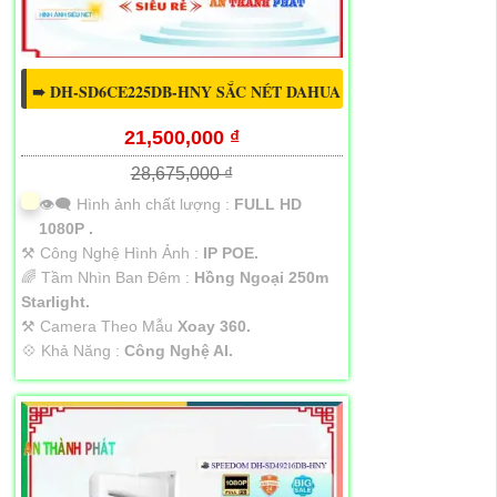
➠ DH-SD6CE225DB-HNY SẮC NÉT DAHUA
21,500,000 ₫
28,675,000 ₫
👁️‍🗨 Hình ảnh chất lượng :
FULL HD
1080P .
⚒ Công Nghệ Hình Ảnh :
IP POE.
🌈 Tầm Nhìn Ban Đêm :
Hồng Ngoại 250m
Starlight.
⚒ Camera Theo Mẫu
Xoay 360.
️💠 Khả Năng :
Công Nghệ AI.