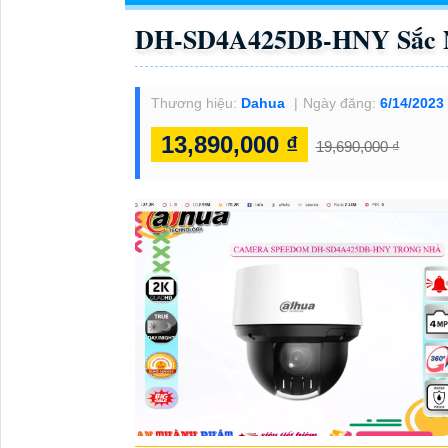
DH-SD4A425DB-HNY Sắc 
Thương hiệu:
Dahua
Ngày đăng:
6/14/2023
13,890,000 ₫
19,690,000 ₫