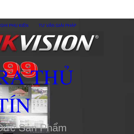
GHI PHỤ KIÊN
TƯ VẤN GIẢI PHÁP
RA THỦ
TÍN
 Đức Sản Phẩm