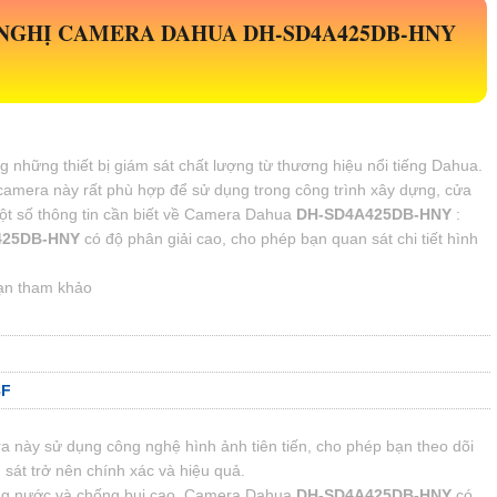
 NGHỊ CAMERA DAHUA
DH-SD4A425DB-HNY
ng những thiết bị giám sát chất lượng từ thương hiệu nổi tiếng Dahua.
 camera này rất phù hợp để sử dụng trong công trình xây dựng, cửa
ột số thông tin cần biết về Camera Dahua
DH-SD4A425DB-HNY
:
425DB-HNY
có độ phân giải cao, cho phép bạn quan sát chi tiết hình
ạn tham khảo
8F
 này sử dụng công nghệ hình ảnh tiên tiến, cho phép bạn theo dõi
m sát trở nên chính xác và hiệu quả.
ng nước và chống bụi cao, Camera Dahua
DH-SD4A425DB-HNY
có