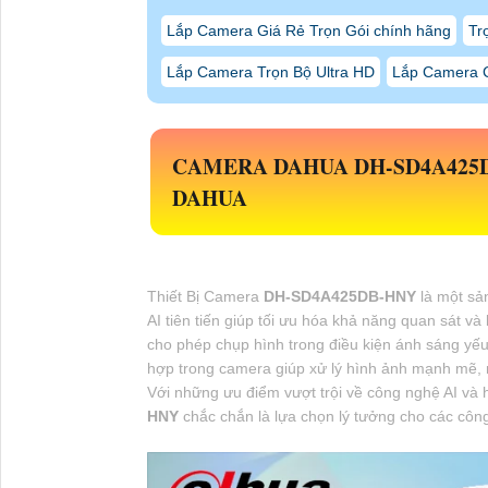
Lắp Camera Giá Rẻ Trọn Gói chính hãng
Tr
Lắp Camera Trọn Bộ Ultra HD
Lắp Camera C
CAMERA DAHUA
DH-SD4A425
DAHUA
Thiết Bị Camera
DH-SD4A425DB-HNY
là một sả
AI tiên tiến giúp tối ưu hóa khả năng quan sát và
cho phép chụp hình trong điều kiện ánh sáng yế
hợp trong camera giúp xử lý hình ảnh mạnh mẽ, m
Với những ưu điểm vượt trội về công nghệ AI và h
HNY
chắc chắn là lựa chọn lý tưởng cho các công