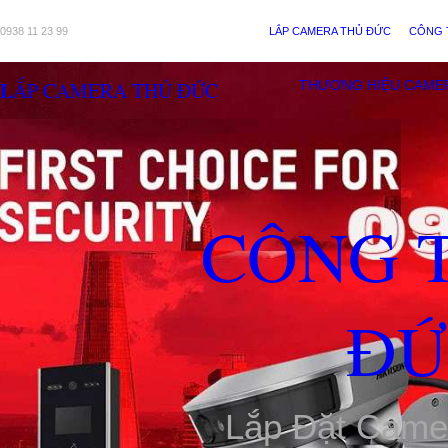
0938 11 23 99
LẮP CAMERA THỦ ĐỨC
CÔNG 
LẮP CAMERA THỦ ĐỨC
THƯƠNG HIỆU CAME
CÔNG 
ĐỨ
Lắp Đặt Came