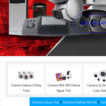
BÁO GIÁ LẮ
Camera Dahua Chống
Camera Wifi 360 Dahua
Camera Ip Do
Trộm
Ngoài Trời
Color Da
Camera Quan Sát
Camera Dahua Giá Rẻ
Cam