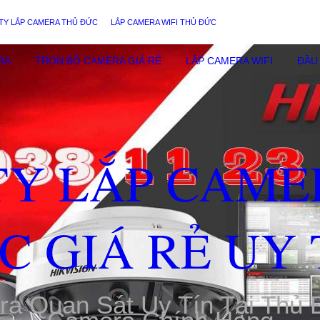
TY LẮP CAMERA THỦ ĐỨC
LẮP CAMERA WIFI THỦ ĐỨC
RA
TRỌN BỘ CAMERA GIÁ RẺ
LẮP CAMERA WIFI
ĐẦU 
TY LẮP CAME
C GIÁ RẺ UY 
ra Quan Sát Uy Tín Tại Thủ