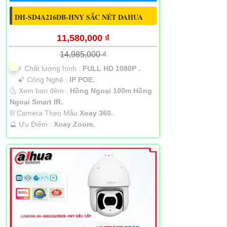
DH-SD4A216DB-HNY SẮC NÉT DAHUA
11,580,000 ₫
14,985,000 ₫
️⚡ Chất lượng hình :
FULL HD 1080P .
🌠 Công Nghệ :
IP POE.
🌜 Xem ban đêm :
Hồng Ngoại 100m Hồng
Ngoại Smart IR.
⛓ Camera Theo Mẫu
Xoay 360.
️🔮 Ưu Điểm :
Xoay Zoom.