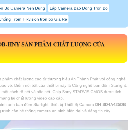
ọn Bộ Camera Nên Dùng
Lắp Camera Báo Động Trọn Bộ
hống Trộm Hikvision trọn bộ Giá Rẻ
DB-HNY
SẢN PHẨM CHẤT LƯỢNG CỦA
n phẩm chất lượng cao từ thương hiệu An Thành Phát với công nghệ
 bảo vệ. Điểm nổi bật của thiết bị này là Công nghệ ban đêm Starlight,
u một cách rõ nét và sắc nét. Chip Sony STARVIS CMOS được tích
ang lại chất lượng video cao cấp.
ình ảnh ban đêm Starlight, thiết bị Thiết Bị Camera
DH-SD4A425DB-
 trình cần hệ thống camera an ninh hiện đại và đáng tin cậy.