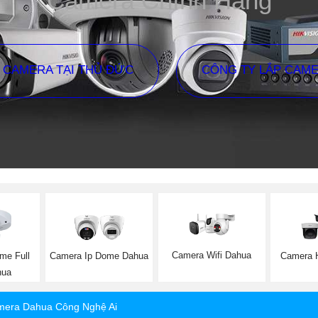
Camera Chính Hãng
P CAMERA TẠI THỦ ĐỨC
CÔNG TY LẮP CAM
Camera Wifi Dahua
me Full
Camera Ip Dome Dahua
Camera 
hua
era Dahua Công Nghệ Ai