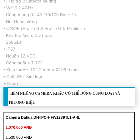
•
.
Hỗ trợ Bluetooth pairing
• Wifi 6 2.4GHz
. Cổng mạng RJ-45 (10/100 Base-T)
. Nút Reset cứng
• ONVIF (Profile S & Profile G & Profile T)
. Khe thẻ Micro SD (max
. 256GB)
• IP67
. Nguồn 12 VDC
. Công suất < 7.1W
• Kích thước: 102.2 mm × Φ109.9 mm
• Chất liệu: Kim loại
+ Nhựa
HÊM NHỮNG CAMERA KHÁC CÓ THỂ DÙNG CÙNG LOẠI VÀ
THƯƠNG HIỆU
Camera Dahua DH-IPC-HFW1239TL1-A-IL
1,070,000 VNĐ
1,530,000 VNĐ