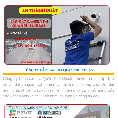
CÔNG TY LẮP CAMERA QUẬN PHÚ NHUẬN
Công Ty Lắp Camera Quận Phú Nhuận chuyên cung cấp dịch
vụ lắp đặt và giám sát camera an ninh chất lượng cao. Với đội
ngũ kỹ thuật viên giàu kinh nghiệm, chúng tôi cam kết mang đến
cho khách hàng dịch vụ tốt nhất, an toàn và đáng tin cậy