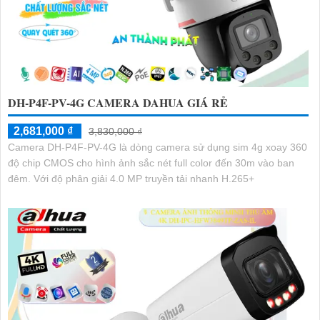
DH-P4F-PV-4G CAMERA DAHUA GIÁ RẺ
2,681,000 ₫
3,830,000 ₫
Camera DH-P4F-PV-4G là dòng camera sử dụng sim 4g xoay 360
độ chip CMOS cho hình ảnh sắc nét full color đến 30m vào ban
đêm. Với độ phân giải 4.0 MP truyền tải nhanh H.265+