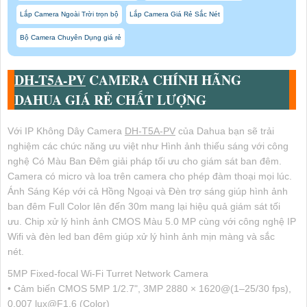
Lắp Camera Ngoài Trời trọn bộ
Lắp Camera Giá Rẻ Sắc Nét
Bộ Camera Chuyên Dụng giá rẻ
DH-T5A-PV
CAMERA CHÍNH HÃNG
DAHUA GIÁ RẺ CHẤT LƯỢNG
Với IP Không Dây Camera
DH-T5A-PV
của Dahua bạn sẽ trải
nghiệm các chức năng ưu việt như Hình ảnh thiếu sáng với công
nghệ Có Màu Ban Ðêm giải pháp tối ưu cho giám sát ban đêm.
Camera có micro và loa trên camera cho phép đàm thoại mọi lúc.
Ánh Sáng Kép với cả Hồng Ngoại và Đèn trợ sáng giúp hình ảnh
ban đêm Full Color lên đến 30m mang lại hiệu quả giám sát tối
ưu. Chip xử lý hình ảnh CMOS Màu 5.0 MP cùng với công nghệ IP
Wifi và đèn led ban đêm giúp xử lý hình ảnh mịn màng và sắc
nét.
5MP Fixed-focal Wi-Fi Turret Network Camera
• Cảm biến CMOS 5MP 1/2.7", 3MP 2880 × 1620@(1–25/30 fps),
0.007 lux@F1.6 (Color)