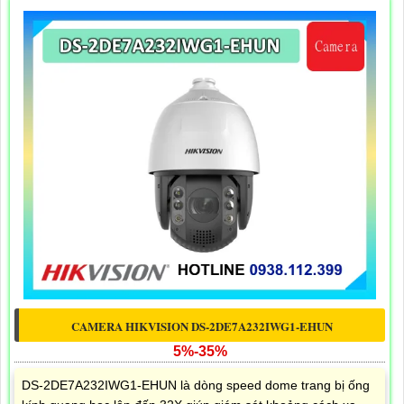
CAMERA HIKVISION DS-2DE7A232IWG1-EHUN
5%-35%
DS-2DE7A232IWG1-EHUN là dòng speed dome trang bị ống