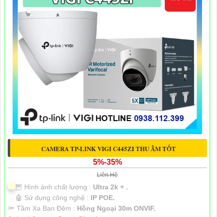
CAMERA TP-LINK VIGI C445ZI THU ÂM TỐT
5%-35%
Liên Hệ
🦉 Hình ảnh chất lượng :
Ultra 2k + .
🤖️ Sử dụng công nghệ :
IP POE.
🔦 Tầm Xa Ban Đêm :
Hồng Ngoại 30m ONVIF.