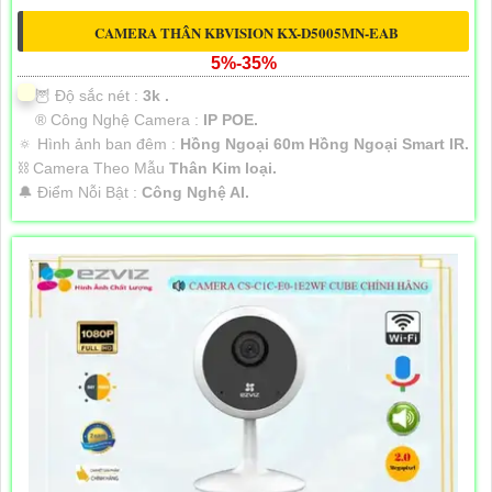
CAMERA THÂN KBVISION KX-D5005MN-EAB
5%-35%
🦉 Độ sắc nét :
3k .
®️ Công Nghệ Camera :
IP POE.
🔅 Hình ảnh ban đêm :
Hồng Ngoại 60m Hồng Ngoại Smart IR.
⛓ Camera Theo Mẫu
Thân Kim loại.
️🔔 Điểm Nỗi Bật :
Công Nghệ AI.