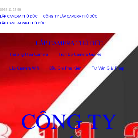
0938 11 23 99
LẮP CAMERA THỦ ĐỨC
CÔNG TY LẮP CAMERA THỦ ĐỨC
LẮP CAMERA WIFI THỦ ĐỨC
LẮP CAMERA THỦ ĐỨC
Thương Hiệu Camera
Trọn Bộ Camera Giá Rẻ
Lắp Camera Wifi
Đầu Ghi Phụ Kiên
Tư Vấn Giải Pháp
CÔNG TY