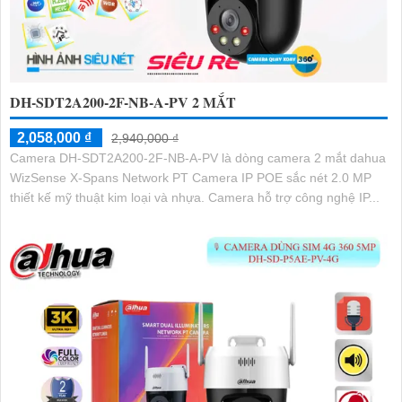
DH-SDT2A200-2F-NB-A-PV 2 MẮT
2,058,000 ₫
2,940,000 ₫
Camera DH-SDT2A200-2F-NB-A-PV là dòng camera 2 mắt dahua
WizSense X-Spans Network PT Camera IP POE sắc nét 2.0 MP
thiết kế mỹ thuật kim loại và nhựa. Camera hỗ trợ công nghệ IP...