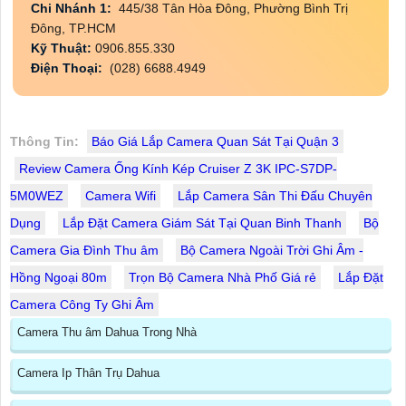
Chi Nhánh 1:
445/38 Tân Hòa Đông, Phường Bình Trị
Đông, TP.HCM
Kỹ Thuật:
0906.855.330
Điện Thoại:
(028) 6688.4949
Thông Tin:
Báo Giá Lắp Camera Quan Sát Tại Quận 3
Review Camera Ống Kính Kép Cruiser Z 3K IPC-S7DP-
5M0WEZ
Camera Wifi
Lắp Camera Sân Thi Đấu Chuyên
Dụng
Lắp Đặt Camera Giám Sát Tại Quan Binh Thanh
Bộ
Camera Gia Đình Thu âm
Bộ Camera Ngoài Trời Ghi Âm -
Hồng Ngoại 80m
Trọn Bộ Camera Nhà Phố Giá rẻ
Lắp Đặt
Camera Công Ty Ghi Âm
Camera Thu âm Dahua Trong Nhà
Camera Ip Thân Trụ Dahua