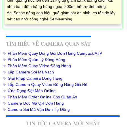
kính quang học lên đến 32X giúp giám sát khoảng cách xa,
nhìn ban đêm bằng hồng ngoại 200m, hỗ trợ tính năng
AcuSense nâng cao hiệu quả giám sát an ninh, có tốc độ lấy
nét cao nhờ công nghệ Self-learning
TÌM HIỂU VỀ CAMERA QUAN SÁT
✨ Phần Mềm Quay Đóng Gói Đơn Hàng Campack ATP
✨ Phần Mềm Quản Lý Đóng Hàng
✨ Phần Mềm Quay Video Đóng Hàng
✨ Lắp Camera Soi Mã Vạch
✨ Giải Pháp Camera Đóng Hàng
✨ Lắp Camera Quay Video Đóng Hàng Giá Rẻ
✨ Ứng Dụng Đặt Món Online
✨ Phần Mềm Order Online Cho Quán Ăn
✨ Camera Đọc Mã QR Đơn Hàng
✨ Camera Soi Mã Vận Đơn Tự Động
TIN TỨC CAMERA MỚI NHẤT