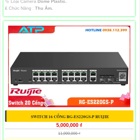
🔩 Loại Camera
Dome Plastic.
️₤ Chức Năng :
Thu Âm.
SWITCH 16 CỔNG RG-ES220GS-P RUIJIE
5,000,000 ₫
11,000,000 ₫