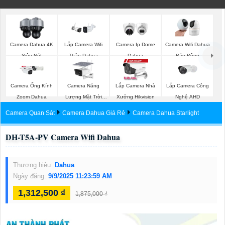
Camera Dahua 4K
Lắp Camera Wifi
Camera Ip Dome
Camera Wifi Dahua
Siêu Nét
Thân Dahua
Dahua
Báo Động
Camera Năng
Lắp Camera Công
Camera Ống Kính
Lắp Camera Nhà
Lượng Mặt Trời
Nghệ AHD
Zoom Dahua
Xưởng Hikvision
Dahua
Camera Quan Sát
Camera Dahua Giá Rẻ
Camera Dahua Starlight
DH-T5A-PV Camera Wifi Dahua
Thương hiệu:
Dahua
Ngày đăng:
9/9/2025 11:23:59 AM
1,312,500 ₫
1,875,000 ₫