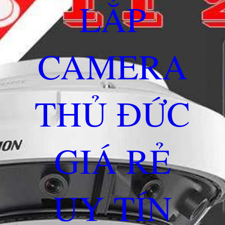
LẮP
CAMERA
THỦ ĐỨC
GIÁ RẺ
UY TÍN