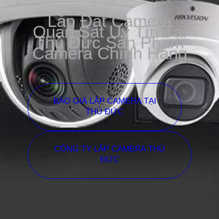
Lắp Đặt Camera
Quan Sát Uy Tín Tại
Thủ Đức Sản Phẩm
Camera Chính Hãng
BÁO GIÁ LẮP CAMERA TẠI
THỦ ĐỨC
CÔNG TY LẮP CAMERA THỦ
ĐỨC