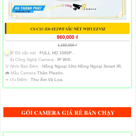
CS-C1C-E0-1E2WF SẮC NÉT WIFI EZVIZ
960,000 ₫
1,160,000 ₫
💯 Độ sắc nét :
FULL HD 1080P .
👍 Công Nghệ Camera :
IP Wifi.
💡 Nhìn Ban Đêm :
Hồng Ngoại 10m Hồng Ngoại Smart IR.
🌧️ Mẫu Camera
Thân Plastic.
️⇝ Ưu Điểm :
Thu Âm Và Loa.
GÓI CAMERA GIÁ RẺ BÁN CHẠY