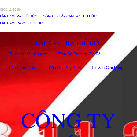
0938 11 23 99
LẮP CAMERA THỦ ĐỨC
CÔNG TY LẮP CAMERA THỦ ĐỨC
LẮP CAMERA WIFI THỦ ĐỨC
LẮP CAMERA THỦ ĐỨC
Thương Hiệu Camera
Trọn Bộ Camera Giá Rẻ
Lắp Camera Wifi
Đầu Ghi Phụ Kiên
Tư Vấn Giải Pháp
CÔNG TY