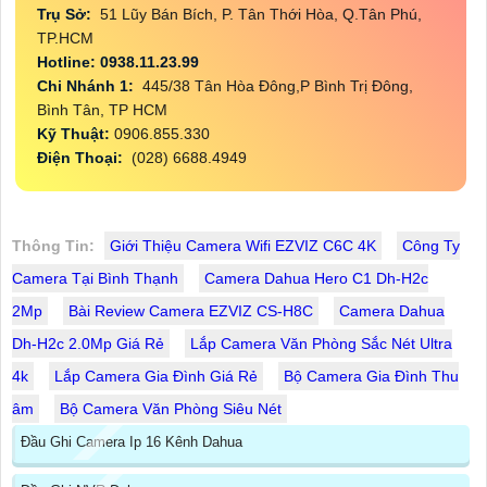
Trụ Sở:
51 Lũy Bán Bích, P. Tân Thới Hòa, Q.Tân Phú,
TP.HCM
Hotline: 0938.11.23.99
Chi Nhánh 1:
445/38 Tân Hòa Đông,P Bình Trị Đông,
Bình Tân, TP HCM
Kỹ Thuật:
0906.855.330
Điện Thoại:
(028) 6688.4949
Thông Tin:
Giới Thiệu Camera Wifi EZVIZ C6C 4K
Công Ty
Camera Tại Bình Thạnh
Camera Dahua Hero C1 Dh-H2c
2Mp
Bài Review Camera EZVIZ CS-H8C
Camera Dahua
Dh-H2c 2.0Mp Giá Rẻ
Lắp Camera Văn Phòng Sắc Nét Ultra
4k
Lắp Camera Gia Đình Giá Rẻ
Bộ Camera Gia Đình Thu
âm
Bộ Camera Văn Phòng Siêu Nét
Đầu Ghi Camera Ip 16 Kênh Dahua