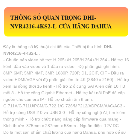
THÔNG SỐ QUAN TRỌNG
DHI-
NVR4216-4KS2-L
CỦA HÃNG DAHUA
Đây là thông số kỹ thuật chi tiết của Thiết bị thu hình
DHI-
NVR4216-4KS2-L
:
- Chuẩn nén video hỗ trợ: H.265+/H.265/H.264+/H.264 - Hỗ trợ 16
kênh đầu vào video và 1 đầu ra video - Độ phân giải ghi hình:
8MP, 6MP, 5MP, 4MP, 3MP, 1080P, 720P, D1, 2CIF, CIF - Đầu ra
video HDMI/VGA với độ phân giải lên tới 4K (3840 x 2160) - Hỗ trợ
xem lại đồng thời 16 kênh - Hỗ trợ 2 ổ cứng SATA lên đến 10 TB
mỗi ổ - Hỗ trợ cổng Gigabit Ethernet - Hỗ trợ kết nối PoE để cấp
nguồn cho camera IP - Hỗ trợ chuẩn âm thanh:
G.711A/G.711U/PCM/G.722.1/G.726/MP2L2/ADPCM/AAC/AC3 -
Hỗ trợ cổng USB 2.0 và USB 3.0 - Hỗ trợ công nghệ AI, tìm kiếm
thông minh - Hỗ trợ chức năng nâng cấp firmware qua mạng -
Kích thước: 375mm x 287mm x 53mm - Nguồn điện: 12V DC
Đó là một sản phẩm chất lượng của hãng Dahua, phù hợp để sử