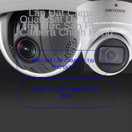
Lắp Đặt Camera
Quan Sát Uy Tín Tại
Thủ Đức Sản Phẩm
Camera Chính Hãng
BÁO GIÁ LẮP CAMERA TẠI
THỦ ĐỨC
CÔNG TY LẮP CAMERA THỦ
ĐỨC