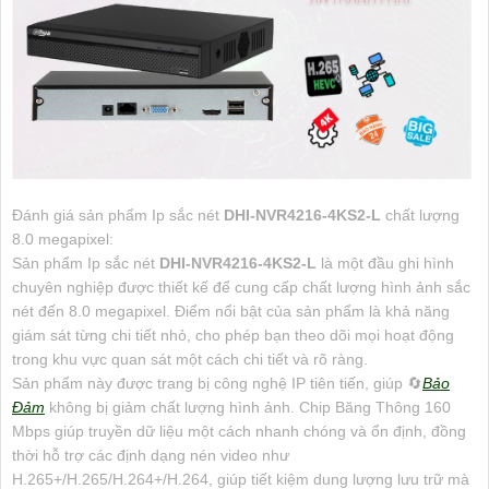
Đánh giá sản phẩm Ip sắc nét
DHI-NVR4216-4KS2-L
chất lượng
8.0 megapixel:
Sản phẩm Ip sắc nét
DHI-NVR4216-4KS2-L
là một đầu ghi hình
chuyên nghiệp được thiết kế để cung cấp chất lượng hình ảnh sắc
nét đến 8.0 megapixel. Điểm nổi bật của sản phẩm là khả năng
giám sát từng chi tiết nhỏ, cho phép bạn theo dõi mọi hoạt động
trong khu vực quan sát một cách chi tiết và rõ ràng.
Sản phẩm này được trang bị công nghệ IP tiên tiến, giúp 🔄
Bảo
Đảm
không bị giảm chất lượng hình ảnh. Chip Băng Thông 160
Mbps giúp truyền dữ liệu một cách nhanh chóng và ổn định, đồng
thời hỗ trợ các định dạng nén video như
H.265+/H.265/H.264+/H.264, giúp tiết kiệm dung lượng lưu trữ mà