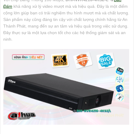
Đảm
khả năng xử lý video mượt mà và hiệu quả. Đây là một điểm
cộng lớn giúp bạn có trải nghiệm thu hình mượt mà và chất lượng.
Sản phẩm này cũng đáng tin cậy với chất lượng chính hãng từ An
Thành Phát, mang đến sự an tâm và hiệu quả trong việc sử dụng.
Đây thực sự là một lựa chọn tốt cho các hệ thống giám sát và an
ninh.