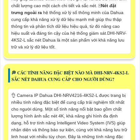
chất lượng cao một cách chi tiết và sắc nét. 🀄
Nét đặt
trưng ngoài ra
hệ thống xử lý số thông minh của Dahua
cung cấp khả năng xử lý dữ liệu mạnh mẽ giúp thu thập
thông tin và phân tích dữ liệu hiệu quả, từ đó nâng cao
hiệu suất và đáng tin cậy của hệ thống giám sát.DHI-NRV-
4KS2-L sắc nét Dahua là một sản phẩm với khả năng lưu
trữ và xử lý dữ liệu tốt.
️💭 CÁC TÍNH NĂNG ĐẶC BIỆT NÀO MÀ DHI-NRV-4KS2-L
SẮC NÉT DAHUA CUNG CẤP CHO NGƯỜI DÙNG?
👌 Camera IP Dahua DHI-NRV4216-4KS2-L được trang bị
nhiều tính năng đặc biệt để cung cấp trải nghiệm tốt nhất
cho người dùng. Một số tính năng nổi bật bao gồm chất
lượng hình ảnh sắc nét 4K, khả năng ghi hình đa định
dạng, hỗ trợ tính năng Intelligent Video System (IVS) giúp
nhận diện và thông báo sự kiện, cùng với khả năng lưu trữ
linh hoạt với nhiều tùy chọn. Đây là những tính năng đặc