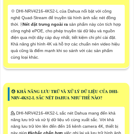
💠 DHI-NRV4216-4KS2-L của Dahua nổi bật với công
nghệ Quad-Stream để truyền tải hình ảnh sắc nét đồng
thời. 🀄
Nét đặt trưng ngoài ra
sản phẩm này còn tích hợp
công nghệ ePOE, cho phép truyền tải dữ liệu và nguồn
điện qua một dây cáp duy nhất, tiết kiệm chi phí cài đặt.
Khả năng ghi hình 4K và hỗ trợ các chuẩn nén video hiệu
quả cũng là điểm mạnh khi so sánh với các sản phẩm
cùng loại khác.
😓 KHẢ NĂNG LƯU TRỮ VÀ XỬ LÝ DỮ LIỆU CỦA DHI-
NRV-4KS2-L SẮC NÉT DAHUA NHƯ THẾ NÀO?
💁 DHI-NRV4216-4KS2-L sắc nét Dahua mang đến khả
năng lưu trữ và xử lý dữ liệu vô cùng xuất sắc. Với khả
năng lưu trữ lớn lên đến đến 16 kênh camera 4K, thiết bị
này giúp 📸
chắc chắn hơn
việc ghi lại và lưu trữ hình ảnh