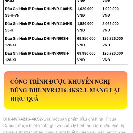
4KS2
VNĐ
VNĐ
Đầu Ghi Hình IP Dahua DHI-NVR1108HS-
1,020,000
1,020,000
S3-H-VN
VNĐ
VNĐ
Đầu Ghi Hình IP Dahua DHI-NVR1104HS-
1,580,000
2,065,000
S3-H
VNĐ
VNĐ
Đầu Ghi Hình IP Dahua DHI-NVR608H-
69,850,000
126,726,000
128-XI
VNĐ
VNĐ
Đầu Ghi Hình IP Dahua DHI-NVR608H-
69,980,000
126,726,000
128-XI
VNĐ
VNĐ
CÔNG TRÌNH ĐƯỢC KHUYẾN NGHỊ
DÙNG
DHI-NVR4216-4KS2-L
MANG LẠI
HIỆU QUẢ
DHI-NVR4216-4KS2-L
là một sản phẩm đầu ghi hình IP của
Dahua, được thiết kế để ghi và quản lý hình ảnh từ nhiều thiết bị
camera IP khác nhau. Đây là một thiết bị hiện đại, sắc nét có khả