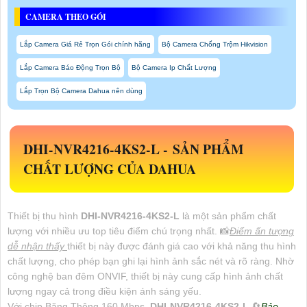
CAMERA THEO GÓI
Lắp Camera Giá Rẻ Trọn Gói chính hãng
Bộ Camera Chống Trộm Hikvision
Lắp Camera Báo Động Trọn Bộ
Bộ Camera Ip Chất Lượng
Lắp Trọn Bộ Camera Dahua nên dùng
DHI-NVR4216-4KS2-L -
SẢN PHẨM
CHẤT LƯỢNG CỦA DAHUA
Thiết bị thu hình
DHI-NVR4216-4KS2-L
là một sản phẩm chất
lượng với nhiều ưu top tiêu điểm chú trọng nhất. 📸
Điểm ấn tượng
dễ nhận thấy
thiết bị này được đánh giá cao với khả năng thu hình
chất lượng, cho phép bạn ghi lại hình ảnh sắc nét và rõ ràng. Nhờ
công nghệ ban đêm ONVIF, thiết bị này cung cấp hình ảnh chất
lượng ngay cả trong điều kiện ánh sáng yếu.
Với chip Băng Thông 160 Mbps,
DHI-NVR4216-4KS2-L
🔄
Bảo