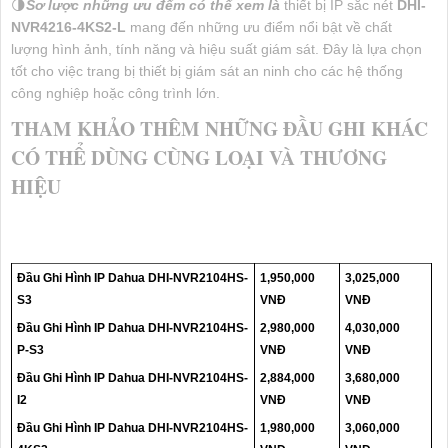
🌗
Sơ lược những ưu đểm có thể xem là
thiết bị IP sắc nét
DHI-
NVR4216-4KS2-L
mang đến những ưu điểm nổi bật về chất
lượng hình ảnh, tính năng và hiệu suất giám sát. Đây là lựa chọn
tốt cho việc trang bị thiết bị giám sát an ninh cho các hệ thống
công nghiệp hoặc công trình lớn.
THAM KHẢO THÊM NHỮNG ĐẦU GHI KHÁC
CÓ THỂ DÙNG CÙNG LOẠI VÀ THƯƠNG
HIỆU
Đầu Ghi Hình IP Dahua DHI-NVR2104HS-
1,950,000
3,025,000
S3
VNĐ
VNĐ
Đầu Ghi Hình IP Dahua DHI-NVR2104HS-
2,980,000
4,030,000
P-S3
VNĐ
VNĐ
Đầu Ghi Hình IP Dahua DHI-NVR2104HS-
2,884,000
3,680,000
I2
VNĐ
VNĐ
Đầu Ghi Hình IP Dahua DHI-NVR2104HS-
1,980,000
3,060,000