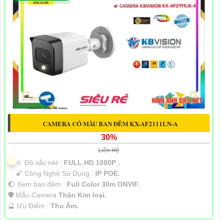
CAMERA CÓ MÀU BAN ĐÊM KX-AF2111LN-A
30%
Liên Hệ
🔆 Độ sắc nét :
FULL HD 1080P .
🌠 Công Nghệ Sử Dụng :
IP POE.
🌔 Xem ban đêm :
Full Color 30m ONVIF.
🛡 Mẫu Camera
Thân Kim loại.
️🔮 Ưu Điểm :
Thu Âm.