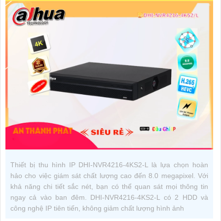
Thiết bị thu hình IP DHI-NVR4216-4KS2-L là lựa chọn hoàn
hảo cho việc giám sát chất lượng cao đến 8.0 megapixel. Với
khả năng chi tiết sắc nét, bạn có thể quan sát mọi thông tin
ngay cả vào ban đêm. DHI-NVR4216-4KS2-L có 2 HDD và
công nghệ IP tiên tiến, không giảm chất lượng hình ảnh