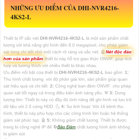
NHỮNG ƯU ĐIỂM CỦA
DHI-NVR4216-
4KS2-L
Thiết bị IP sắc nét
DHI-NVR4216-4KS2-L
là một sản phẩm chất
lượng với khả năng ghi hình đến 8.0 megapixel, cho phép giám
sát từng chi tiết nhỏ một cách rõ ràng và sắc nét. 🤖️
Nét độc đáo
hơn của sản phẩm
thiết bị này hỗ trợ giao thức ONVIF, giúp tích
hợp và tương thích với nhiều thiết bị khác nhau.
Ưu điểm nổi bật của thiết bị
DHI-NVR4216-4KS2-L
bao gồm:
1:
Thu hình chất lượng: với độ phân giải lớn, sản phẩm giúp quan
sát hiệu quả và chi tiết.
2:
Công nghệ ban đêm ONVIF: cho phép
quan sát tốt ngay cả trong điều kiện ánh sáng yếu. ⚒
3:
Dung
lượng lớn: Thiết bị này có đầy đủ tính năng để ghi hình và lưu trữ
dữ liệu với 2 ổ cứng HDD. 🌜
4:
Sự linh hoạt: Với 16 kênh thu
hình, thiết bị này phù hợp cho các công trình lớn hoặc hệ thống
giám sát phức tạp. 🤖️
5:
Không giảm chất lượng: Thiết bị được
trang bị công nghệ IP để 🔄
Bảo Đảm
chất lượng hình ảnh không
bị giảm sút.