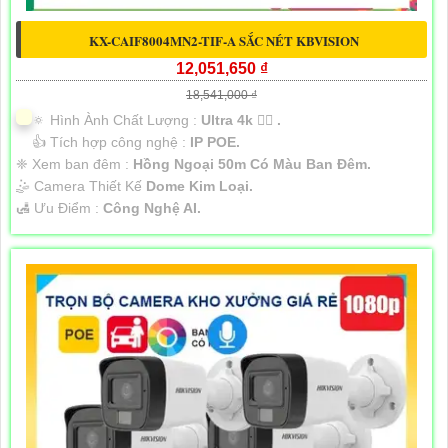
KX-CAIF8004MN2-TIF-A SẮC NÉT KBVISION
12,051,650 ₫
18,541,000 ₫
🔅 Hình Ành Chất Lượng :
Ultra 4k 👍🏾 .
👍 Tích hợp công nghệ :
IP POE.
❈ Xem ban đêm :
Hồng Ngoại 50m Có Màu Ban Đêm.
🤹 Camera Thiết Kế
Dome Kim Loại.
️🛃 Ưu Điểm :
Công Nghệ AI.