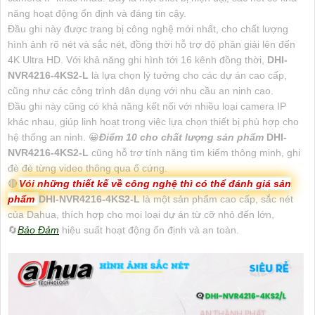
năng hoạt động ổn định và đáng tin cậy.
Đầu ghi này được trang bị công nghệ mới nhất, cho chất lượng
hình ảnh rõ nét và sắc nét, đồng thời hỗ trợ độ phân giải lên đến
4K Ultra HD. Với khả năng ghi hình tới 16 kênh đồng thời,
DHI-
NVR4216-4KS2-L
là lựa chọn lý tưởng cho các dự án cao cấp,
cũng như các công trình dân dụng với nhu cầu an ninh cao.
Đầu ghi này cũng có khả năng kết nối với nhiều loại camera IP
khác nhau, giúp linh hoạt trong việc lựa chọn thiết bị phù hợp cho
hệ thống an ninh. 😀
Điểm 10 cho chất lượng sản phẩm
DHI-
NVR4216-4KS2-L
cũng hỗ trợ tính năng tìm kiếm thông minh, ghi
đè đè từng video thông qua ổ cứng.
🔴
Vói những thiết kế về công nghệ thì có thể đánh giá sản
phẩm
DHI-NVR4216-4KS2-L
là một sản phẩm cao cấp, sắc nét
của Dahua, thích hợp cho mọi loại dự án từ cỡ nhỏ đến lớn,
🔄
Bảo Đảm
hiệu suất hoạt động ổn định và an toàn.