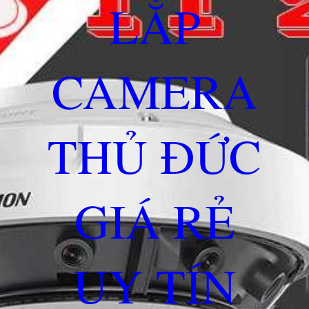
LẮP
CAMERA
THỦ ĐỨC
GIÁ RẺ
UY TÍN