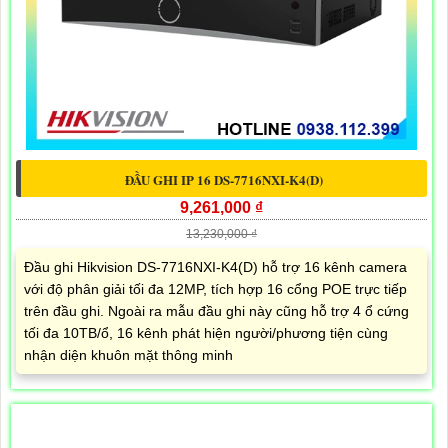
ĐẦU GHI IP 16 DS-7716NXI-K4(D)
9,261,000 ₫
13,230,000 ₫
Đầu ghi Hikvision DS-7716NXI-K4(D) hỗ trợ 16 kênh camera
với độ phân giải tối đa 12MP, tích hợp 16 cổng POE trực tiếp
trên đầu ghi. Ngoài ra mẫu đầu ghi này cũng hỗ trợ 4 ổ cứng
tối đa 10TB/ổ, 16 kênh phát hiện người/phương tiện cùng
nhận diện khuôn mặt thông minh