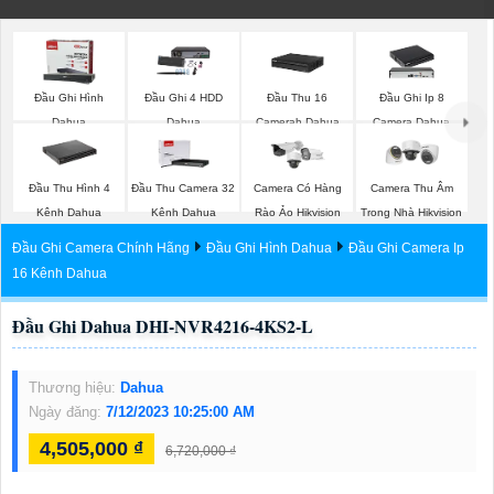
Đầu Ghi Hình
Đầu Ghi 4 HDD
Đầu Thu 16
Đầu Ghi Ip 8
Dahua
Dahua
Camerah Dahua
Camera Dahua
Đầu Thu Hình 4
Đầu Thu Camera 32
Camera Có Hàng
Camera Thu Âm
Kênh Dahua
Kênh Dahua
Rào Ảo Hikvision
Trong Nhà Hikvision
Đầu Ghi Camera Chính Hãng
Đầu Ghi Hình Dahua
Đầu Ghi Camera Ip
16 Kênh Dahua
Đầu Ghi Dahua DHI-NVR4216-4KS2-L
Thương hiệu:
Dahua
Ngày đăng:
7/12/2023 10:25:00 AM
4,505,000 ₫
6,720,000 ₫