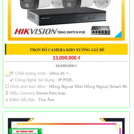
TRỌN BỘ CAMERA KHO XƯỞNG GIÁ RẺ
13,000,000 ₫
16,000,000 ₫
🦉 Chất lượng hình :
Ultra 2k + .
🌠 Công Nghệ Sử Dụng :
IP POE.
💥 Hình ảnh ban đêm :
Hồng Ngoại 50m Hồng Ngoại Smart IR.
🗜️ Mẫu Camera
Dome Kim loại.
️➲ Điểm Nỗi Bật :
Thu Âm.