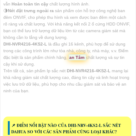
vẫn
Hoàn toàn tin cậy
chất lượng hình ảnh.
🌗
Nét đặt trưng ngoài ra
sản phẩm còn hỗ trợ công nghệ ban
đêm ONVIF, cho phép thu hình và xem được ban đêm một cách
rõ ràng và chất lượng. Với khả năng kết nối 2 ổ cứng HDD ONVIF,
bạn có thể lưu trữ lượng dữ liệu lớn từ các camera giám sát mà
không cần lo lắng về dung lượng.
DHI-NVR4216-4KS2-L
là đầu ghi 16 kênh, phù hợp để sử dụng
trong các công trình lớn như tòa nhà, công ty, nhà máy, v.v. Điểm
đặc biệt là sản phẩm chính hãng,
an Tâm
chất lượng và sự tin
cậy khi sử dụng.
Trên tất cả, sản phẩm Ip sắc nét
DHI-NVR4216-4KS2-L
mang lại
khả năng giám sát chất lượng cao, đáng tin cậy và linh hoạt trong
việc lưu trữ dữ liệu, phù hợp cho nhu cầu giám sát và bảo vệ an
ninh của bạn.
📌 ĐIỂM NỔI BẬT NÀO CỦA DHI-NRV-4KS2-L SẮC NÉT
DAHUA SO VỚI CÁC SẢN PHẨM CÙNG LOẠI KHÁC?