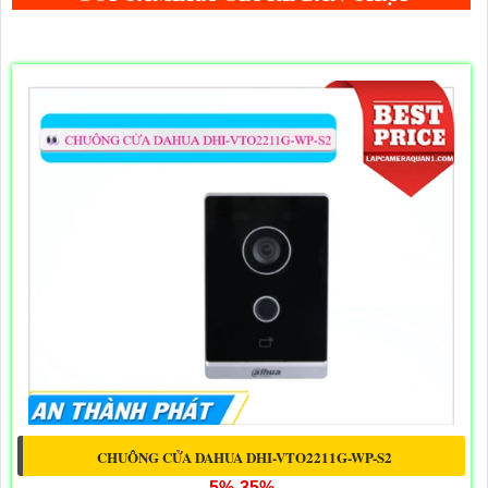
CHUÔNG CỬA DAHUA DHI-VTO2211G-WP-S2
5%-35%