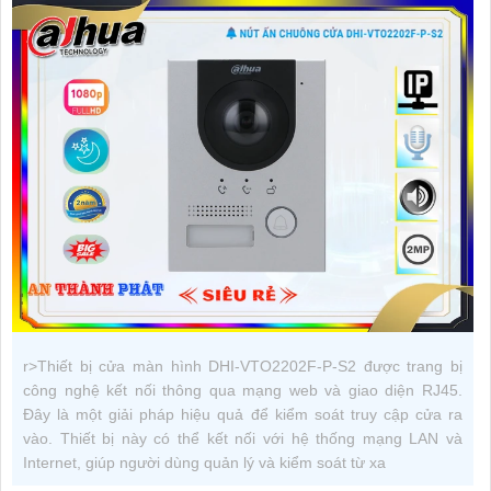
r>Thiết bị cửa màn hình DHI-VTO2202F-P-S2 được trang bị
công nghệ kết nối thông qua mạng web và giao diện RJ45.
Đây là một giải pháp hiệu quả để kiểm soát truy cập cửa ra
vào. Thiết bị này có thể kết nối với hệ thống mạng LAN và
Internet, giúp người dùng quản lý và kiểm soát từ xa