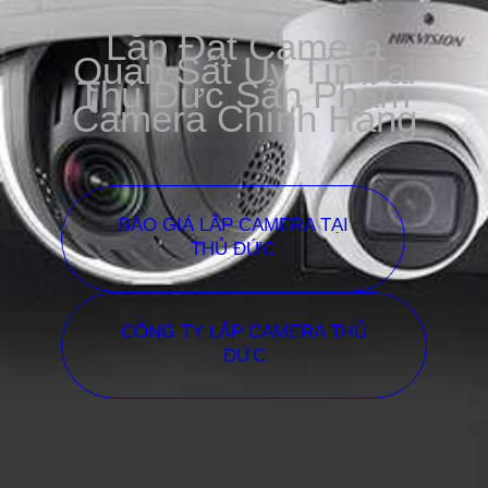
Lắp Đặt Camera
Quan Sát Uy Tín Tại
Thủ Đức Sản Phẩm
Camera Chính Hãng
BÁO GIÁ LẮP CAMERA TẠI
THỦ ĐỨC
CÔNG TY LẮP CAMERA THỦ
ĐỨC