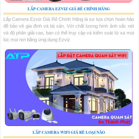
LẮP CAMERA EZVIZ GIÁ RẺ CHÍNH HÃNG
Lắp Camera Ezviz Giá Rẻ Chính Hãng là sự lựa chọn hoàn hảo
để bảo vệ gia đình và tài sản. Với chất lượng hình ảnh sắc nét
và độ phân giải cao, bạn có thể truy cập và kiểm soát từ xa mọi
lúc mọi nơi bằng ứng dụng Ezviz
LẮP CAMERA WIFI GIÁ RẺ LOẠI NÀO