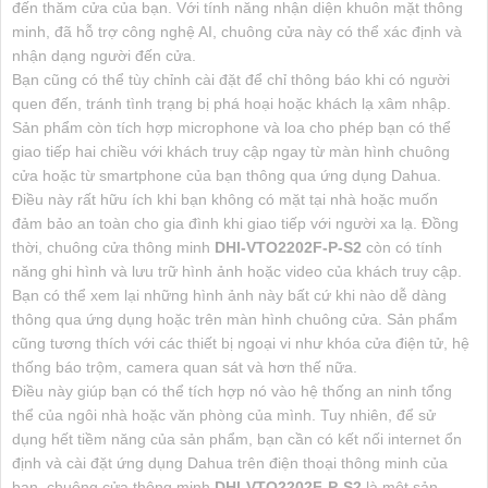
đến thăm cửa của bạn. Với tính năng nhận diện khuôn mặt thông
minh, đã hỗ trợ công nghệ AI, chuông cửa này có thể xác định và
nhận dạng người đến cửa.
Bạn cũng có thể tùy chỉnh cài đặt để chỉ thông báo khi có người
quen đến, tránh tình trạng bị phá hoại hoặc khách lạ xâm nhập.
Sản phẩm còn tích hợp microphone và loa cho phép bạn có thể
giao tiếp hai chiều với khách truy cập ngay từ màn hình chuông
cửa hoặc từ smartphone của bạn thông qua ứng dụng Dahua.
Điều này rất hữu ích khi bạn không có mặt tại nhà hoặc muốn
đảm bảo an toàn cho gia đình khi giao tiếp với người xa lạ. Đồng
thời, chuông cửa thông minh
DHI-VTO2202F-P-S2
còn có tính
năng ghi hình và lưu trữ hình ảnh hoặc video của khách truy cập.
Bạn có thể xem lại những hình ảnh này bất cứ khi nào dễ dàng
thông qua ứng dụng hoặc trên màn hình chuông cửa. Sản phẩm
cũng tương thích với các thiết bị ngoại vi như khóa cửa điện tử, hệ
thống báo trộm, camera quan sát và hơn thế nữa.
Điều này giúp bạn có thể tích hợp nó vào hệ thống an ninh tổng
thể của ngôi nhà hoặc văn phòng của mình. Tuy nhiên, để sử
dụng hết tiềm năng của sản phẩm, bạn cần có kết nối internet ổn
định và cài đặt ứng dụng Dahua trên điện thoại thông minh của
bạn. chuông cửa thông minh
DHI-VTO2202F-P-S2
là một sản