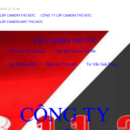
0938 11 23 99
LẮP CAMERA THỦ ĐỨC
CÔNG TY LẮP CAMERA THỦ ĐỨC
LẮP CAMERA WIFI THỦ ĐỨC
LẮP CAMERA THỦ ĐỨC
Thương Hiệu Camera
Trọn Bộ Camera Giá Rẻ
Lắp Camera Wifi
Đầu Ghi Phụ Kiên
Tư Vấn Giải Pháp
CÔNG TY