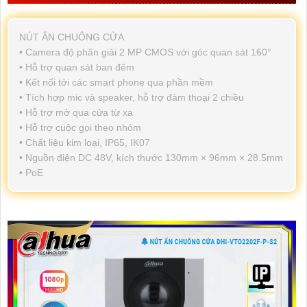
NÚT ẤN CHUÔNG CỬA
• Camera độ phân giải 2 MP CMOS với góc quan sát 160°
• Hỗ trợ quan sát ban đêm
• Kết nối tới các smart phone qua phần mềm
• Tích hợp mic và speaker, hỗ trợ đàm thoại 2 chiều
• Hỗ trợ mở qua cửa từ xa
• Hỗ trợ cuộc gọi theo nhóm
• Chất liệu kim loại, IP65, IK07
• Nguồn điện DC 48V, kích thước 130mm × 96mm × 28.5mm
• PoE