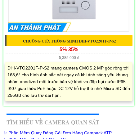
CHUÔNG CỬA THÔNG MINH DHI-VTO2201F-P-S2
5%-35%
5,385,000 ₫
DHI-VTO2201F-P-S2 mang camera CMOS 2 MP góc rộng tới
168,6° cho hình ảnh sắc nét ngay cả khi ánh sáng yếu khung
nhôm anodized mặt trước bảo vệ khỏi va đập bụi nước IP65
IK07 giao thức PoE hoặc DC 12V hỗ trợ thẻ nhớ Micro SD đến
256GB cho lưu trữ dài hạn.
TÌM HIỂU VỀ CAMERA QUAN SÁT
✨ Phần Mềm Quay Đóng Gói Đơn Hàng Campack ATP