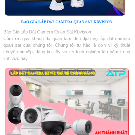
BÁO GIÁ LẮP ĐẶT CAMERA QUAN SÁT KBVISION
Báo Giá Lắp Đặt Camera Quan Sát Kbvision
Cảm ơn quý khách đã quan tâm đến dịch vụ lắp đặt camera
quan sát của chúng tôi. Chúng tôi tự hào là đơn vị kỹ thuật
chuyên nghiệp, đáng tin cậy và có kinh nghiệm lâu năm trong
lĩnh vực này