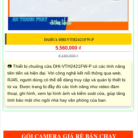
DAHUA DHI-VTH2421FW-P
5,560,000 ₫
6,180,000 ₫
📷 Thiết bị chuông cửa DHI-VTH2421FW-P có các tính năng
tiên tiến và hiện đại. Với công nghệ kết nối thông qua web,
RJ45, người dùng có thể dễ dàng truy cập và quản lý thiết bị
từ xa. Được trang bị đầy đủ các tính năng như video đàm
thoại, ghi hình, xem lại hình ảnh và kiểm soát cửa, giúp tăng
tính bảo mật cho ngôi nhà hay văn phòng của bạn.
GÓI CAMERA GIÁ RẺ BÁN CHẠY