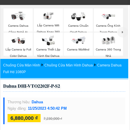
Lắp Camera Wifi
Camera Dahua
Camera Chuẩn
Camera Ống Kính
Dahua Xoay 360
Công Nghệ Ai
Onvif Dahua
Zoom Dahua
Lắp Camera Ip Full
Camera Thiết Lập
Camera WizMind
Camera 360 Trong
Color Dahua
Vành Đai Dahua
Nhà
Chuông Cửa Màn Hình
Chuông Cửa Màn Hình Dahua
Camera Dahua
Full Hd 1080P
Dahua DHI-VTO2202F-P-S2
Thương hiệu:
Dahua
Ngày đăng:
11/25/2023 4:50:42 PM
6,880,000 ₫
7,230,000 ₫