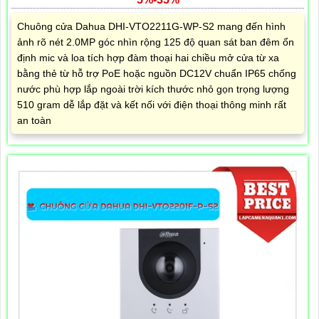
Chuông cửa Dahua DHI-VTO2211G-WP-S2 mang đến hình
ảnh rõ nét 2.0MP góc nhìn rộng 125 độ quan sát ban đêm ổn
định mic và loa tích hợp đàm thoại hai chiều mở cửa từ xa
bằng thẻ từ hỗ trợ PoE hoặc nguồn DC12V chuẩn IP65 chống
nước phù hợp lắp ngoài trời kích thước nhỏ gọn trọng lượng
510 gram dễ lắp đặt và kết nối với điện thoại thông minh rất
an toàn