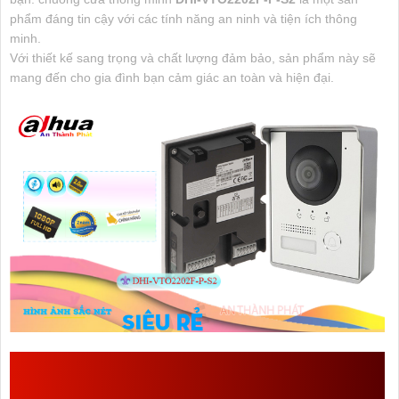
phẩm đáng tin cậy với các tính năng an ninh và tiện ích thông
minh.
Với thiết kế sang trọng và chất lượng đảm bảo, sản phẩm này sẽ
mang đến cho gia đình bạn cảm giác an toàn và hiện đại.
GIỚI THIỆU VỀ THÔNG SỐ DHI-VTO2202F-P-
S2 ĐƯỢC SẢN XUẤT BỞI DAHUA