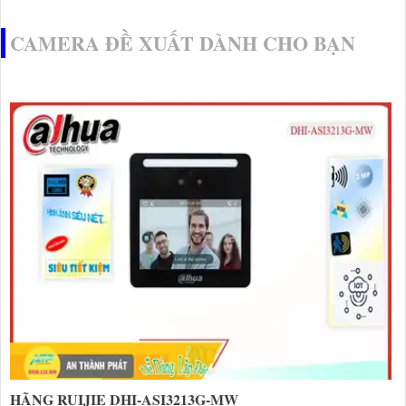
CAMERA ĐỀ XUẤT DÀNH CHO BẠN
HÃNG RUIJIE DHI-ASI3213G-MW