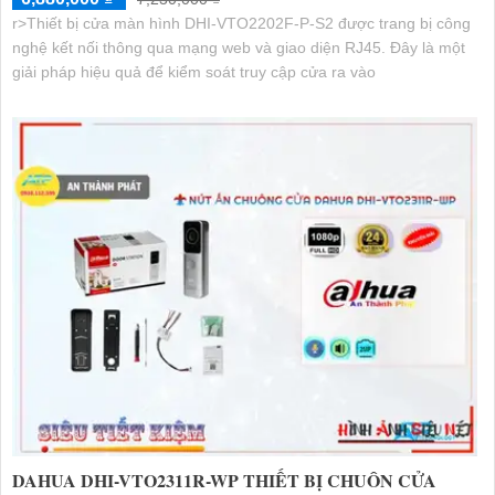
r>Thiết bị cửa màn hình DHI-VTO2202F-P-S2 được trang bị công
nghệ kết nối thông qua mạng web và giao diện RJ45. Đây là một
giải pháp hiệu quả để kiểm soát truy cập cửa ra vào
DAHUA DHI-VTO2311R-WP THIẾT BỊ CHUÔN CỬA