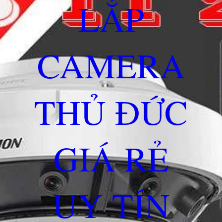
LẮP
CAMERA
THỦ ĐỨC
GIÁ RẺ
UY TÍN