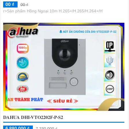
00 ₫
00 ₫
r>Sản phẩm Hồng Ngoại 10m H.265+/H.265/H.264+/H
DAHUA DHI-VTO2202F-P-S2
6,880,000 ₫
7,230,000 ₫