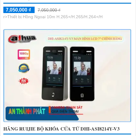
7,050,000 ₫
7,050,000 ₫
r>Thiết bị Hồng Ngoại 10m H.265+/H.265/H.264+/H
HÃNG RUIJIE BỘ KHÓA CỬA TỪ DHI-ASI8214Y-V3