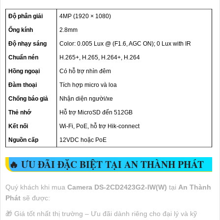
Độ phân giải
4MP (1920 × 1080)
Ống kính
2.8mm
Độ nhạy sáng
Color: 0.005 Lux @ (F1.6, AGC ON); 0 Lux with IR
Chuẩn nén
H.265+, H.265, H.264+, H.264
Hồng ngoại
Có hỗ trợ nhìn đêm
Đàm thoại
Tích hợp micro và loa
Chống báo giả
Nhận diện người/xe
Thẻ nhớ
Hỗ trợ MicroSD đến 512GB
Kết nối
Wi-Fi, PoE, hỗ trợ Hik-connect
Nguồn cấp
12VDC hoặc PoE
🔥 ƯU ĐÃI ĐẶC BIỆT TẠI AN THÀNH PHÁT
Quý khách khi mua
Camera DS-2CD2423G2-IW(W)
tại
An Thành
Phát
sẽ được:
🎁 Giá tốt nhất thị trường – Ưu đãi dành riêng cho đại lý và kỹ