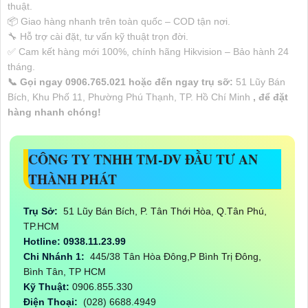
thuật.
📦 Giao hàng nhanh trên toàn quốc – COD tận nơi.
🔧 Hỗ trợ cài đặt, tư vấn kỹ thuật trọn đời.
✅ Cam kết hàng mới 100%, chính hãng Hikvision – Bảo hành 24
tháng.
📞 Gọi ngay 0906.765.021 hoặc đến ngay trụ sỡ:
51 Lũy Bán
Bích, Khu Phố 11, Phường Phú Thạnh, TP. Hồ Chí Minh
, để đặt
hàng nhanh chóng!
CÔNG TY TNHH TM-DV ĐẦU TƯ AN
THÀNH PHÁT
Trụ Sở:
51 Lũy Bán Bích, P. Tân Thới Hòa, Q.Tân Phú,
TP.HCM
Hotline: 0938.11.23.99
Chi Nhánh 1:
445/38 Tân Hòa Đông,P Bình Trị Đông,
Bình Tân, TP HCM
Kỹ Thuật:
0906.855.330
Điện Thoại:
(028) 6688.4949