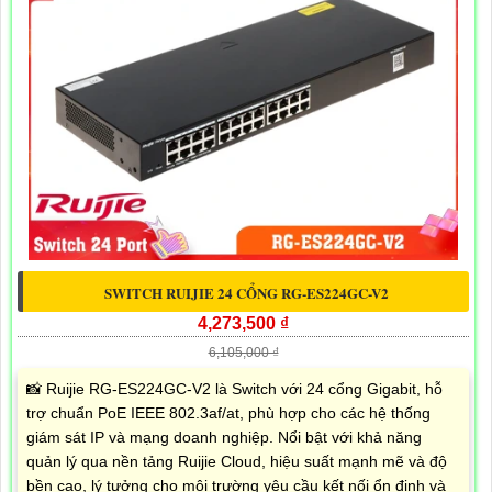
SWITCH RUIJIE 24 CỔNG RG-ES224GC-V2
4,273,500 ₫
6,105,000 ₫
📸 Ruijie RG-ES224GC-V2 là Switch với 24 cổng Gigabit, hỗ
trợ chuẩn PoE IEEE 802.3af/at, phù hợp cho các hệ thống
giám sát IP và mạng doanh nghiệp. Nổi bật với khả năng
quản lý qua nền tảng Ruijie Cloud, hiệu suất mạnh mẽ và độ
bền cao, lý tưởng cho môi trường yêu cầu kết nối ổn định và