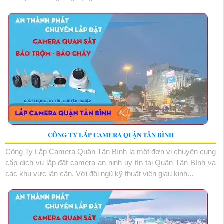
CÔNG TY LẮP CAMERA QUẬN TÂN BÌNH
Công Ty Lắp Camera Quận Tân Bình là một đơn vị chuyên cung
cấp dịch vụ lắp đặt camera an ninh uy tín tại Quận Tân Bình và
các khu vực lân cận. Với đội ngũ kỹ thuật viên giàu kinh...