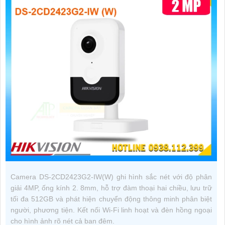
Camera DS-2CD2423G2-IW(W) ghi hình sắc nét với độ phân
giải 4MP, ống kính 2. 8mm, hỗ trợ đàm thoại hai chiều, lưu trữ
tối đa 512GB và phát hiện chuyển động thông minh phân biệt
người, phương tiện. Kết nối Wi-Fi linh hoạt và đèn hồng ngoại
cho hình ảnh rõ nét cả ban đêm.