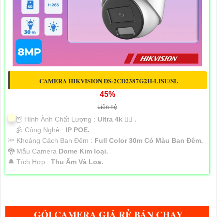
CAMERA HIKVISION DS-2CD2387G2H-LISU/SL
45%
Liên hệ
🦉 Hình Ành Chất Lượng :
Ultra 4k 👍🏾 .
🕉️ Công Nghệ :
IP POE.
🔦 Khoảng Cách Ban Đêm :
Full Color 30m Có Màu Ban Ðêm.
🐉️ Mẫu Camera
Dome Kim loại.
️🔔 Tích Hợp :
Thu Âm Và Loa.
GÓI CAMERA GIÁ RẺ BÁN CHẠY