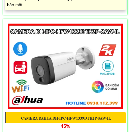
bảo mật.
CAMERA DAHUA DH-IPC-HFW1339DTK2P-SAW-IL
45%