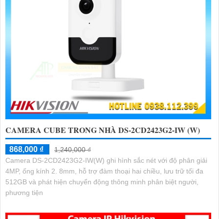
CAMERA CUBE TRONG NHÀ DS-2CD2423G2-IW (W)
868,000 ₫
1,240,000 ₫
Camera DS-2CD2423G2-IW(W) ghi hình sắc nét với độ phân giải
4MP, ống kính 2. 8mm, hỗ trợ đàm thoại hai chiều, lưu trữ tối đa
512GB và phát hiện chuyển động thông minh phân biệt người,
phương tiện