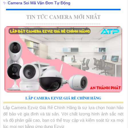
✨ Camera Soi Mã Vận Đơn Tự Động
TIN TỨC CAMERA MỚI NHẤT
LẮP CAMERA EZVIZ GIÁ RẺ CHÍNH HÃNG
Lắp Camera Ezviz Giá Rẻ Chính Hãng là sự lựa chọn hoàn hảo
để bảo vệ gia đình và tài sản. Với chất lượng hình ảnh sắc nét
và độ phân giải cao, bạn có thể truy cập và kiểm soát từ xa mọi
lúc mọi nơi bằng ứng dụng Ezviz