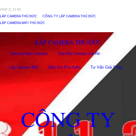
0938 11 23 99
LẮP CAMERA THỦ ĐỨC
CÔNG TY LẮP CAMERA THỦ ĐỨC
LẮP CAMERA WIFI THỦ ĐỨC
LẮP CAMERA THỦ ĐỨC
Thương Hiệu Camera
Trọn Bộ Camera Giá Rẻ
Lắp Camera Wifi
Đầu Ghi Phụ Kiên
Tư Vấn Giải Pháp
CÔNG TY