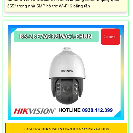
355° trong nhà 5MP hỗ trợ Wi-Fi 6 băng tần
CAMERA HIKVISION DS-2DE7A232IWG1-EHUN