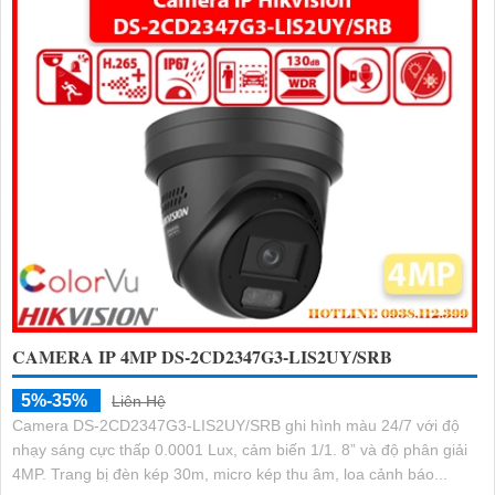
CAMERA IP 4MP DS-2CD2347G3-LIS2UY/SRB
5%-35%
Liên Hệ
Camera DS-2CD2347G3-LIS2UY/SRB ghi hình màu 24/7 với độ
nhạy sáng cực thấp 0.0001 Lux, cảm biến 1/1. 8” và độ phân giải
4MP. Trang bị đèn kép 30m, micro kép thu âm, loa cảnh báo...