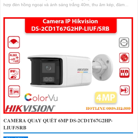
hợp đèn hồng ngoại và ánh sáng trắng 40m, thu âm kép, đàm...
CAMERA QUAY QUÉT 6MP DS-2CD1T67G2HP-
LIUF/SRB