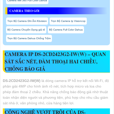
Camera Wifi 360 Full Color Dahua
CAMERA THEO GÓI
Trọn Bộ Camera Ghi Âm Kbvision
Trọn Bộ Camera Ip Visioncop
Bộ Camera Chuyên Dụng giá rẻ
Bộ Camera Full Color Dahua
Trọn Bộ Camera Dahua Chống Trộm
CAMERA IP DS-2CD2423G2-IW(W) – QUAN
SÁT SẮC NÉT, ĐÀM THOẠI HAI CHIỀU,
CHỐNG BÁO GIẢ
DS-2CD2423G2-IW(W)
là dòng camera IP hỗ trợ kết nối Wi-Fi, độ
phân giải 4MP cho hình ảnh rõ nét, tích hợp micro và loa cho
phép đàm thoại 2 chiều. Khả năng chống báo động giả nhờ thuật
toán nhận diện người và phương tiện, phù hợp cho nhu cầu giám
sát nhà ở, văn phòng nhỏ, cửa hàng tiện lợi.
CÔNG NGHỆ VƯỢT TRỘI CỦA DS-