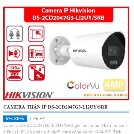
CAMERA THÂN IP DS-2CD2047G3-LI2UY/SRB
5%-35%
Liên Hệ
Camera DS-2CD2047G3-LI2UY/SRB ghi hình màu 24/7 nhờ cảm
biến 1/1. 8", độ phân giải 4MP cùng công nghệ HikAI-ISP. Tích