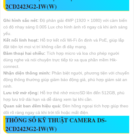
2CD2423G2-IW(W)
Ghi hình sắc nét:
Độ phân giải 4MP (1920 × 1080) với cảm biến
có độ nhạy sáng 0.005 Lux cho hình ảnh rõ ngay cả khi ánh sáng
yếu.
Kết nối linh hoạt:
Hỗ trợ kết nối Wi-Fi ổn định và PoE, giúp lắp
đặt tiện lợi mọi vị trí không cần đi dây mạng.
Đàm thoại hai chiều:
Tích hợp micro và loa cho phép người
dùng nghe và nói chuyện trực tiếp từ xa qua phần mềm Hik-
connect.
Nhận diện thông minh:
Phân biệt người, phương tiện với chuyển
động thông thường giúp giảm báo động giả, phù hợp giám sát an
ninh.
Lưu trữ mở rộng:
Hỗ trợ thẻ nhớ microSD lên đến 512GB, phù
hợp lưu trữ dài hạn và dễ dàng xem lại khi cần.
Quan sát ban đêm hiệu quả:
Đèn hồng ngoại tích hợp giúp theo
dõi rõ ràng ngay cả khi trời tối hoặc mất điện.
THÔNG SỐ KỸ THUẬT CAMERA DS-
2CD2423G2-IW(W)