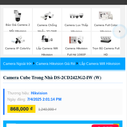
Báo Giá Camera 2
Camera Chống
Camera Lux Thấp
Camera Full Color
Mắt Hikvision
Nhiễu 3D DNR
Hikvision
Hikvision
Hikvison
Lắp Camera Wifi
Trọn Bộ Camera Full
Camera IP ColorVu
Camera Hikvision
Hikvision
HD
Full Hd 1080P
Camera Ngoài trời
Camera Hikvision Giá Rẻ
Lắp Camera Wifi Hikvision
Camera Cube Trong Nhà DS-2CD2423G2-IW (W)
Thương hiệu:
Hikvision
Ngày đăng:
7/4/2025 2:01:14 PM
868,000 ₫
1,240,000 ₫