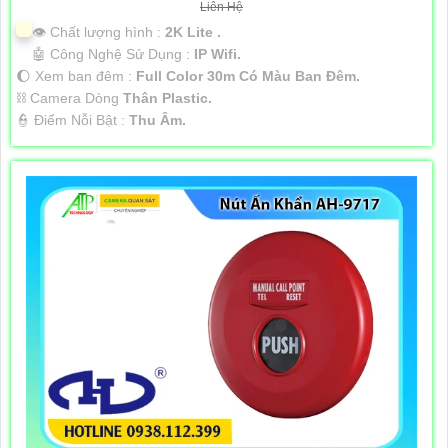
Liên Hệ
👁 Chất lượng hình :
2K Lite .
🤖️ Công Nghệ Sử Dụng :
IP Wifi.
🌔 Xem ban đêm :
Full Color 30m Có Màu Ban Ðêm.
⛓ Camera Dòng
Thân Plastic.
️👮 Điểm Nỗi Bật :
Thu Âm.