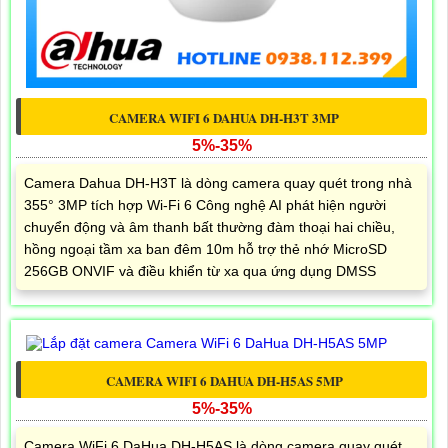
CAMERA WIFI 6 DAHUA DH-H3T 3MP
5%-35%
Camera Dahua DH-H3T là dòng camera quay quét trong nhà
355° 3MP tích hợp Wi-Fi 6 Công nghệ AI phát hiện người
chuyển động và âm thanh bất thường đàm thoại hai chiều,
hồng ngoại tầm xa ban đêm 10m hỗ trợ thẻ nhớ MicroSD
256GB ONVIF và điều khiển từ xa qua ứng dụng DMSS
CAMERA WIFI 6 DAHUA DH-H5AS 5MP
5%-35%
Camera WiFi 6 DaHua DH-H5AS là dòng camera quay quét