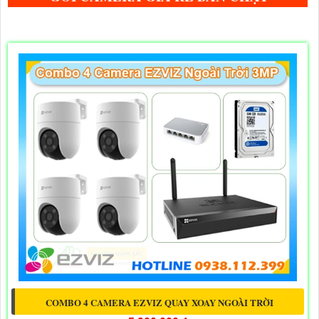
COMBO 4 CAMERA EZVIZ QUAY XOAY NGOÀI TRỜI