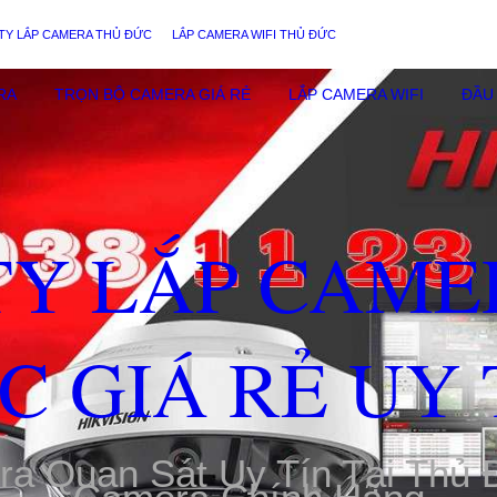
TY LẮP CAMERA THỦ ĐỨC
LẮP CAMERA WIFI THỦ ĐỨC
RA
TRỌN BỘ CAMERA GIÁ RẺ
LẮP CAMERA WIFI
ĐẦU 
TY LẮP CAME
C GIÁ RẺ UY 
ra Quan Sát Uy Tín Tại Thủ