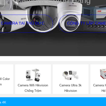
Camera Chính Hãng
P CAMERA TẠI THỦ ĐỨC
CÔNG TY LẮP CAM
l Color
on
Camera Wifi Hikvision
Camera Ultra 3k
Camera H
Chống Trộm
Hikvision
Hd
a 4K