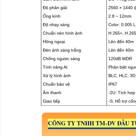
Độ phân giải
2560 × 1440 
Ống kính
2.8 ~ 12mm
Độ nhạy sáng
Color: 0.005 
Chuẩn nén hình ảnh
H.265+, H.265
Hồng ngoại
Lên đến 40m
Đèn ánh sáng trắng
Lên đến 40m
Chống ngược sáng
120dB WDR
Tính năng AI
Phân biệt ngư
Xử lý hình ảnh
BLC, HLC, 3
Chuẩn bảo vệ
IP67
Âm thanh
-2U: Tích hợp
Giao tiếp
-S: Hỗ trợ cổ
CÔNG TY TNHH TM-DV ĐẦU T