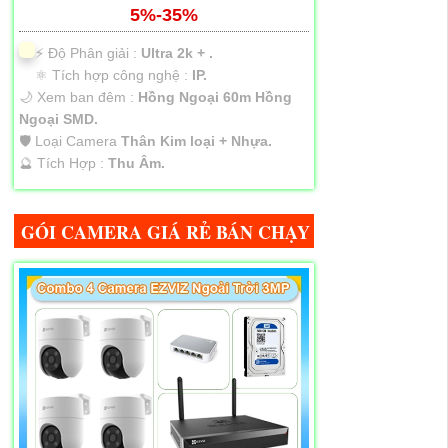
5%-35%
️⚡ Độ Phân giải :
Ultra 2k + .
⚛️ Tích hợp công nghệ :
IP.
🌙 Xem ban đêm :
Hồng Ngoại 60m Hồng
Ngoại SMD.
🛡 Loại Camera
Thân Kim loại + Nhựa.
️🔮 Tích Hợp :
Thu Âm.
GÓI CAMERA GIÁ RẺ BÁN CHẠY