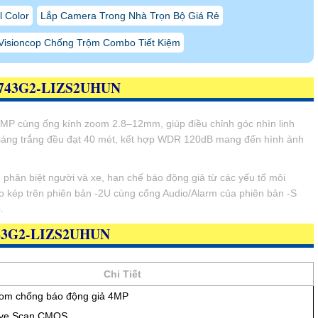
 Color
Lắp Camera Trong Nhà Trọn Bộ Giá Rẻ
Visioncop Chống Trộm Combo Tiết Kiệm
2743G2-LIZS2UHUN
4MP cùng ống kính zoom 2.8–12mm, giúp điều chỉnh góc nhìn linh
 sáng trắng đều đạt 40 mét, kết hợp WDR 120dB mang đến hình ảnh
 phân biệt người và xe, hạn chế báo động giả từ các yếu tố môi
o kép trên phiên bản -2U cùng cổng Audio/Alarm của phiên bản -S
.
43G2-LIZS2UHUN
Chi Tiết
om chống báo động giả 4MP
sive Scan CMOS