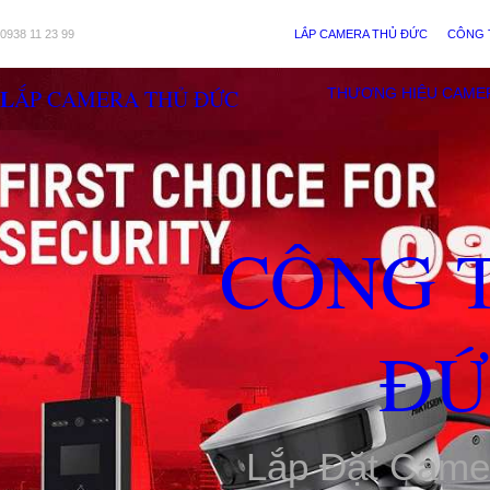
0938 11 23 99
LẮP CAMERA THỦ ĐỨC
CÔNG 
LẮP CAMERA THỦ ĐỨC
THƯƠNG HIỆU CAME
CÔNG 
ĐỨ
Lắp Đặt Came