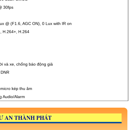
@ 30fps
Lux @ (F1.6, AGC ON), 0 Lux with IR on
, H.264+, H.264
ời và xe, chống báo động giả
D DNR
 micro kép thu âm
ng Audio/Alarm
Ư AN THÀNH PHÁT