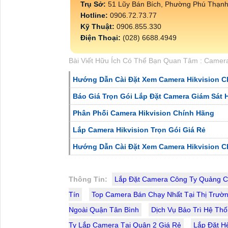
Trụ Sở:
51 Lũy Bán Bích, Phường Phú Thạn
Hotline:
0906.72.73.77
Kỹ Thuật:
0906.855.330
Điện Thoại:
(028) 6688.4949
Bài Viết Hữu Ích Có Thể Bạn Quan Tâm : Came
Hướng Dẫn Cài Đặt Xem Camera Hikvision C
Báo Giá Trọn Gói Lắp Đặt Camera Giám Sát H
Phân Phối Camera Hikvision Chính Hãng
Lắp Camera Hikvision Trọn Gói Giá Rẻ
Hướng Dẫn Cài Đặt Xem Camera Hikvision C
Thông Tin:
Lắp Đặt Camera Công Ty Quảng C
Tín
Top Camera Bán Chạy Nhất Tại Thị Trườn
Ngoài Quận Tân Bình
Dịch Vụ Bảo Trì Hệ Th
Ty Lắp Camera Tại Quận 2 Giá Rẻ
Lắp Đặt H