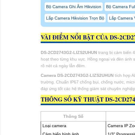
Bộ Camera Ghi Âm Hikvision
Bộ Camera Full
Lắp Camera Hikvision Trọn Bộ
Lắp Camera 
VÀI ĐIỂM NỔI BẬT CỦA DS-2CD
DS-2CD2743G2-LIZS2UHUN
trang bị cảm biến 
hoạt theo từng khu vực. Hồng ngoại và đèn ánh
rõ nét cả ngày lẫn đêm.
Camera DS-2CD2743G2-LIZS2UHUN
tích hợp AI
trường. Chuẩn IP67 chống bụi, chống nước, micr
đáp ứng tốt các hệ thống giám sát chuyên nghiệp
THÔNG SỐ KỸ THUẬT DS-2CD27
Thông Số
Loại camera
Camera IP Zo
Cảm biến hình ảnh
1/3" Progres