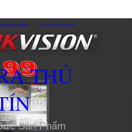
GHI PHỤ KIÊN
TƯ VẤN GIẢI PHÁP
RA THỦ
TÍN
 Đức Sản Phẩm