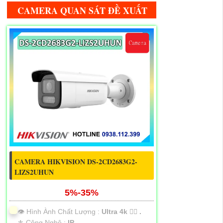
CAMERA QUAN SÁT ĐỀ XUẤT
CAMERA HIKVISION DS-2CD2683G2-
LIZS2UHUN
5%-35%
👁 Hình Ành Chất Lượng :
Ultra 4k 👍🏾 .
⚜️ Công Nghệ :
IP.