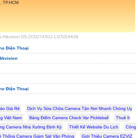
h, TP.HCM
ra Hikvision DS-2CD2743G2-LIZS2UHUN
ho Điện Thoại
ikvision
ho Điện Thoại
áo Giá Rẻ
Dịch Vụ Sửa Chữa Camera Tận Nơi Nhanh Chóng Uy
g Việt Nam
Bảng Điểm Camera Check Var Pickleball
Thuê It
ống Camera Nhà Xưởng Định Kỳ
Thiết Kế Website Du Lịch
Công
ệ Thống Camera Giám Sát Văn Phòng
Giới Thiệu Camera EZVIZ