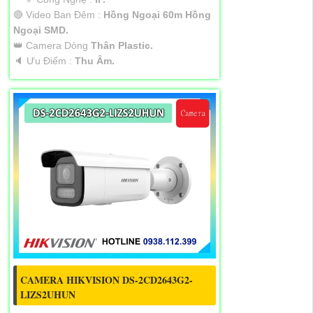
🔴 Video Ban Đêm :
Hồng Ngoại 60m Hồng
Ngoại SMD.
👑 Camera Dòng
Thân Plastic.
️🔈 Ưu Điểm :
Thu Âm.
CAMERA HIKVISION DS-2CD2643G2-
LIZS2UHUN