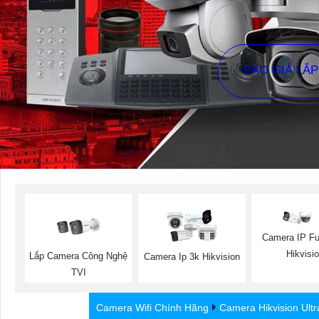
BÁO GIÁ LẮ
Camera IP Ful
Hikvisi
Lắp Camera Công Nghệ
Camera Ip 3k Hikvision
TVI
Camera Wifi Chính Hãng
Camera Hikvision Ultr