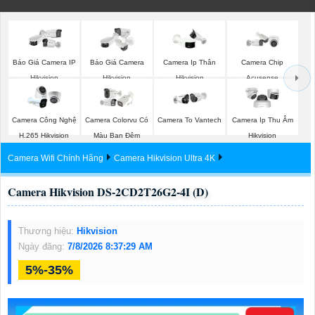
Báo Giá Camera
Camera Ip Thân
Camera Chip
Báo Giá Camera IP
Hikvision
Hikvision
Acusense
Hikvision
Camera Công Nghệ
Camera Colorvu Có
Camera To Vantech
Camera Ip Thu Âm
H.265 Hikvision
Màu Ban Đêm
Hikvision
Camera Wifi Chính Hãng
Camera Hikvision Ultra 4K
Camera Hikvision DS-2CD2T26G2-4I (D)
Thương hiệu:
Hikvision
Ngày đăng:
7/8/2026 8:37:29 AM
5%-35%