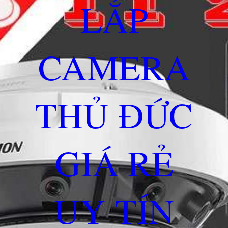
LẮP
CAMERA
THỦ ĐỨC
GIÁ RẺ
UY TÍN