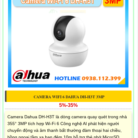
CAMERA WIFI 6 DAHUA DH-H3T 3MP
5%-35%
Camera Dahua DH-H3T là dòng camera quay quét trong nhà
355° 3MP tích hợp Wi-Fi 6 Công nghệ AI phát hiện người
chuyển động và âm thanh bất thường đàm thoại hai chiều,
hồng ngoại tầm xa ban đêm 10m hỗ trợ thẻ nhớ MicroSD