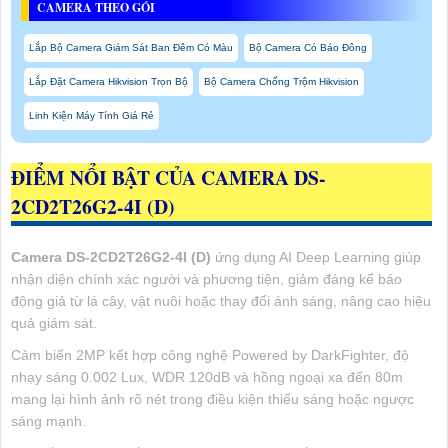
CAMERA THEO GÓI
Lắp Bộ Camera Giám Sát Ban Đêm Có Màu
Bộ Camera Có Báo Đông
Lắp Đặt Camera Hikvision Trọn Bộ
Bộ Camera Chống Trộm Hikvision
Linh Kiện Máy Tính Giá Rẻ
ĐIỂM NỔI BẬT CỦA CAMERA DS-
2CD2T26G2-4I (D)
Camera DS-2CD2T26G2-4I (D)
ứng dụng AI Deep Learning giúp
nhận diện chính xác người và phương tiện, giảm đáng kể báo
động giả từ lá cây, vật nuôi hoặc thay đổi ánh sáng, nâng cao hiệu
quả giám sát.
Cảm biến 2MP kết hợp công nghệ Powered by DarkFighter, độ
nhạy sáng 0.002 Lux, WDR 120dB và hồng ngoại xa đến 80m
mang lại hình ảnh rõ nét trong điều kiện thiếu sáng hoặc ngược
sáng mạnh.