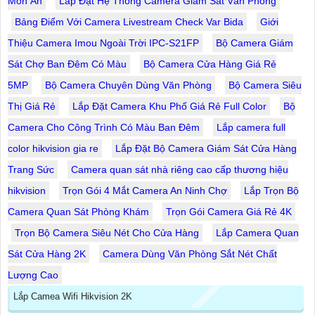
Món Ăn
Lắp Đặt Hệ Thống Camera Giám Sát Văn Phòng
Bảng Điểm Với Camera Livestream Check Var Bida
Giới
Thiệu Camera Imou Ngoài Trời IPC-S21FP
Bộ Camera Giám
Sát Chợ Ban Đêm Có Màu
Bộ Camera Cửa Hàng Giá Rẻ
5MP
Bộ Camera Chuyên Dùng Văn Phòng
Bộ Camera Siêu
Thị Giá Rẻ
Lắp Đặt Camera Khu Phố Giá Rẻ Full Color
Bộ
Camera Cho Công Trình Có Màu Ban Đêm
Lắp camera full
color hikvision gia re
Lắp Đặt Bộ Camera Giám Sát Cửa Hàng
Trang Sức
Camera quan sát nhà riêng cao cấp thương hiệu
hikvision
Trọn Gói 4 Mắt Camera An Ninh Chợ
Lắp Trọn Bộ
Camera Quan Sát Phòng Khám
Trọn Gói Camera Giá Rẻ 4K
Trọn Bộ Camera Siêu Nét Cho Cửa Hàng
Lắp Camera Quan
Sát Cửa Hàng 2K
Camera Dùng Văn Phòng Sắt Nét Chất
Lượng Cao
Lắp Camea Wifi Hikvision 2K