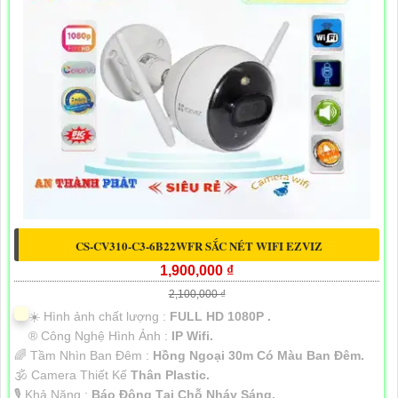
CS-CV310-C3-6B22WFR SẮC NÉT WIFI EZVIZ
1,900,000 ₫
2,100,000 ₫
☀️ Hình ảnh chất lượng :
FULL HD 1080P .
®️ Công Nghệ Hình Ảnh :
IP Wifi.
🌈 Tầm Nhìn Ban Đêm :
Hồng Ngoại 30m Có Màu Ban Đêm.
🕉️ Camera Thiết Kế
Thân Plastic.
️🎙 Khả Năng :
Báo Động Tại Chỗ Nháy Sáng.