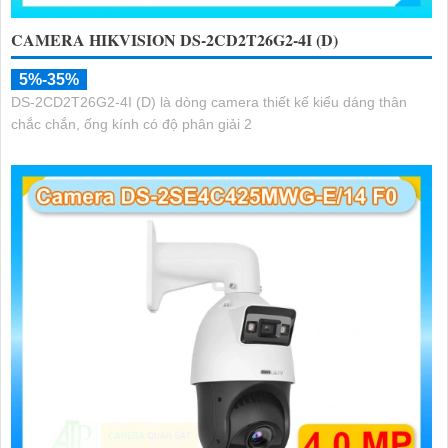
CAMERA HIKVISION DS-2CD2T26G2-4I (D)
5%-35%
DS-2CD2T26G2-4I (D) là dòng camera thiết kế kiểu dáng thân
chắc chắn, ống kính có độ phân giải 2