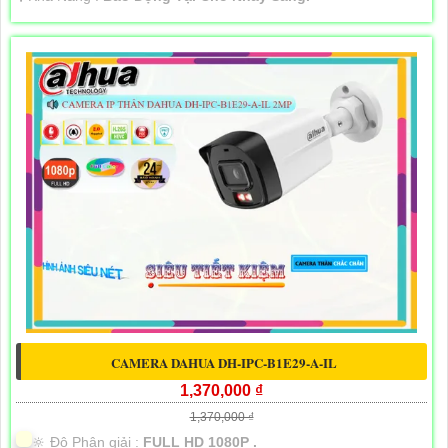
CAMERA DAHUA DH-IPC-B1E29-A-IL
1,370,000 ₫
1,370,000 ₫
🔆 Độ Phân giải :
FULL HD 1080P .