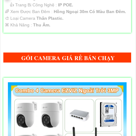
👍 Trang Bị Công Nghệ :
IP POE.
🌈 Xem Được Ban Đêm :
Hồng Ngoại 30m Có Màu Ban Ðêm.
🎨 Loại Camera
Thân Plastic.
️⌘ Khả Năng :
Thu Âm.
GÓI CAMERA GIÁ RẺ BÁN CHẠY