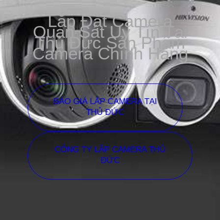
Lắp Đặt Camera
Quan Sát Uy Tín Tại
Thủ Đức Sản Phẩm
Camera Chính Hãng
BÁO GIÁ LẮP CAMERA TẠI
THỦ ĐỨC
CÔNG TY LẮP CAMERA THỦ
ĐỨC