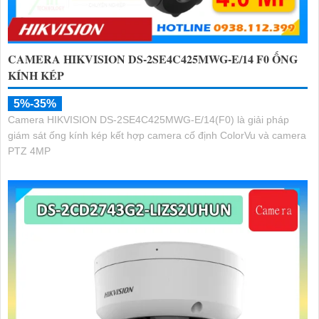
CAMERA HIKVISION DS-2SE4C425MWG-E/14 F0 ỐNG
KÍNH KÉP
5%-35%
Camera HIKVISION DS-2SE4C425MWG-E/14(F0) là giải pháp
giám sát ống kính kép kết hợp camera cố định ColorVu và camera
PTZ 4MP