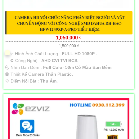
CAMERA HD VỚI CHỨC NĂNG PHÂN BIỆT NGƯỜI VÀ VẬT
CHUYỂN ĐỘNG VỚI CÔNG NGHỆ SMD DAHUA DH-HAC-
HFW1249XP-A-PRO TIẾT KIỆM
1,050,000 ₫
1,500,000 ₫
✨ Hình Ành Chất Lượng :
FULL HD 1080P .
⚙ Công Nghệ :
AHD CVI TVI BCS.
🌜 Nhìn Ban Đêm :
Full Color 50m Có Màu Ban Ðêm.
🐜 Thiết Kế Camera
Thân Plastic.
️💠 Điểm Nỗi Bật :
Thu Âm.