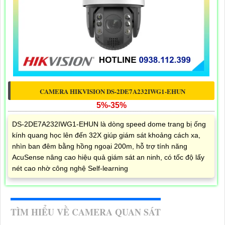
CAMERA HIKVISION DS-2DE7A232IWG1-EHUN
5%-35%
DS-2DE7A232IWG1-EHUN là dòng speed dome trang bị ống
kính quang học lên đến 32X giúp giám sát khoảng cách xa,
nhìn ban đêm bằng hồng ngoại 200m, hỗ trợ tính năng
AcuSense nâng cao hiệu quả giám sát an ninh, có tốc độ lấy
nét cao nhờ công nghệ Self-learning
TÌM HIỂU VỀ CAMERA QUAN SÁT