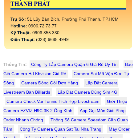
THÀNH PHÁT
Trụ Sở:
51 Lũy Bán Bích, Phường Phú Thạnh, TP.HCM
Hotline:
0906.72.73.77
Kỹ Thuật:
0906.855.330
Điện Thoại:
(028) 6688.4949
Thông Tin:
Công Ty Lắp Camera Quận 6 Giá Rẻ Uy Tín
Báo
Giá Camera Hd Kbvision Giá Rẻ
Camera Soi Mã Vận Đơn Tự
Động
Camera Đóng Gói Đơn Hàng
Lắp Đặt Camera
Livestream Bàn Billiards
Lắp Đặt Camera Dùng Sim 4G
Camera Check Var Tennis Tích Hợp Livestream
Giới Thiệu
Camera EZVIZ H9C 3K 2 Ống Kính
App Gọi Món Giải Pháp
Order Nhanh Chóng
Thông Số Camera Speedom Cần Quan
Tâm
Công Ty Camera Quan Sat Tai Nha Trang
Máy Order