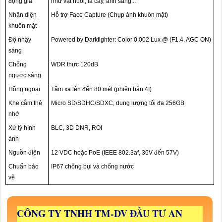
động giả
như vật nuôi, lá cây, ánh sáng...
Nhận diện
Hỗ trợ Face Capture (Chụp ảnh khuôn mặt)
khuôn mặt
Độ nhạy
Powered by Darkfighter: Color 0.002 Lux @ (F1.4, AGC ON)
sáng
Chống
WDR thực 120dB
ngược sáng
Hồng ngoại
Tầm xa lên đến 80 mét (phiên bản 4I)
Khe cắm thẻ
Micro SD/SDHC/SDXC, dung lượng tối đa 256GB
nhớ
Xử lý hình
BLC, 3D DNR, ROI
ảnh
Nguồn điện
12 VDC hoặc PoE (IEEE 802.3af, 36V đến 57V)
Chuẩn bảo
IP67 chống bụi và chống nước
vệ
CÔNG TY TNHH TM-DV ĐẦU TƯ AN