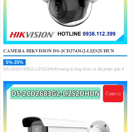
CAMERA HIKVISION DS-2CD2743G2-LIZS2UHUN
5%-35%
DS-2CD2743G2-LIZS2UHUN trang bị ống kính có độ phân giải 4