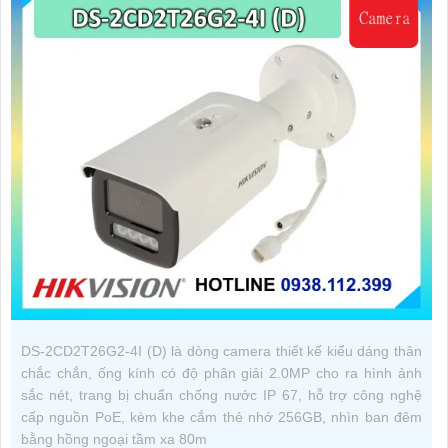
DS-2CD2T26G2-4I (D) là dòng camera thiết kế kiểu dáng thân
chắc chắn, ống kính có độ phân giải 2.0MP cho ra hình ảnh
sắc nét, trang bị chuẩn chống nước IP 67, hỗ trợ công nghệ
cấp nguồn PoE, kèm khe cắm thẻ nhớ 256GB, nhìn ban đêm
bằng hồng ngoại tầm xa 80m