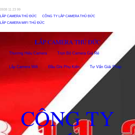
0938 11 23 99
LẮP CAMERA THỦ ĐỨC
CÔNG TY LẮP CAMERA THỦ ĐỨC
LẮP CAMERA WIFI THỦ ĐỨC
LẮP CAMERA THỦ ĐỨC
Thương Hiệu Camera
Trọn Bộ Camera Giá Rẻ
Lắp Camera Wifi
Đầu Ghi Phụ Kiên
Tư Vấn Giải Pháp
CÔNG TY