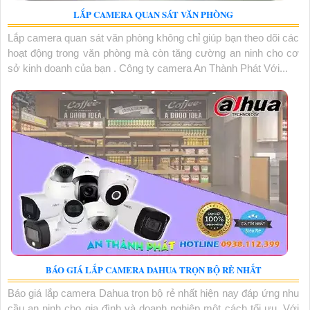
LẮP CAMERA QUAN SÁT VĂN PHÒNG
Lắp camera quan sát văn phòng không chỉ giúp bạn theo dõi các
hoạt động trong văn phòng mà còn tăng cường an ninh cho cơ
sở kinh doanh của bạn . Công ty camera An Thành Phát Với...
BÁO GIÁ LẮP CAMERA DAHUA TRỌN BỘ RẺ NHẤT
Báo giá lắp camera Dahua trọn bộ rẻ nhất hiện nay đáp ứng nhu
cầu an ninh cho gia đình và doanh nghiệp một cách tối ưu. Với