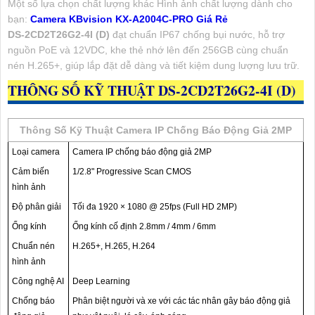
Một số lựa chọn chất lượng khác Hình ảnh chất lượng dành cho
bạn:
Camera KBvision KX-A2004C-PRO Giá Rẻ
DS-2CD2T26G2-4I (D)
đạt chuẩn IP67 chống bụi nước, hỗ trợ
nguồn PoE và 12VDC, khe thẻ nhớ lên đến 256GB cùng chuẩn
nén H.265+, giúp lắp đặt dễ dàng và tiết kiệm dung lượng lưu trữ.
THÔNG SỐ KỸ THUẬT DS-2CD2T26G2-4I (D)
Thông Số Kỹ Thuật Camera IP Chống Báo Động Giả 2MP
Loại camera
Camera IP chống báo động giả 2MP
Cảm biến
1/2.8" Progressive Scan CMOS
hình ảnh
Độ phân giải
Tối đa 1920 × 1080 @ 25fps (Full HD 2MP)
Ống kính
Ống kính cố định 2.8mm / 4mm / 6mm
Chuẩn nén
H.265+, H.265, H.264
hình ảnh
Công nghệ AI
Deep Learning
Chống báo
Phân biệt người và xe với các tác nhân gây báo động giả