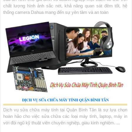
chất lượng hình ảnh sắc nét, khả năng quan sát đêm tốt, hệ
thống camera Dahua mang đến sự yên tâm và an toàn
DỊCH VỤ SỬA CHỮA MÁY TÍNH QUẬN BÌNH TÂN
Dịch vụ sửa chữa máy tính tại Quận Bình Tân là sự lựa chọn
hoàn hảo cho việc sửa chữa các loại máy tính, laptop, máy in
với đội ngũ kỹ thuật viên chuyên nghiệp, giàu kinh nghiệm. ...