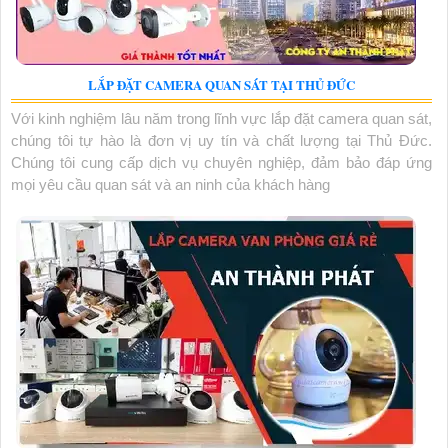
LẮP ĐẶT CAMERA QUAN SÁT TẠI THỦ ĐỨC
Với kinh nghiệm lâu năm trong lĩnh vực lắp đặt camera quan sát,
chúng tôi tự hào là đơn vị uy tín và chất lượng tại Thủ Đức.
Chúng tôi cung cấp dịch vụ chuyên nghiệp, đảm bảo đáp ứng
mọi yêu cầu quan sát và an ninh của khách hàng