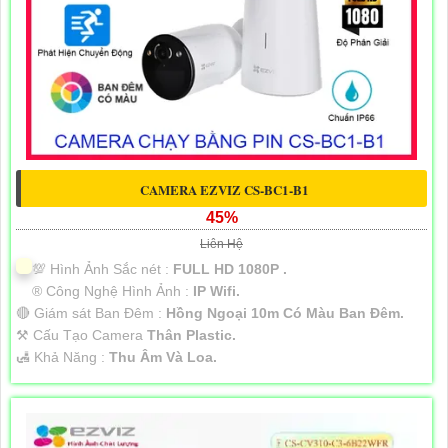
CAMERA EZVIZ CS-BC1-B1
45%
Liên Hệ
💯 Hình Ảnh Sắc nét :
FULL HD 1080P .
®️ Công Nghệ Hình Ảnh :
IP Wifi.
🔴 Giám sát Ban Đêm :
Hồng Ngoại 10m Có Màu Ban Ðêm.
⚒ Cấu Tạo Camera
Thân Plastic.
️🛃 Khả Năng :
Thu Âm Và Loa.