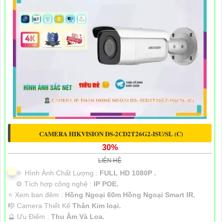
CAMERA HIKVISION DS-2CD2T26G2-ISU/SL (C)
30%
LIÊN HỆ
🔆 Hình Ành Chất Lượng :
FULL HD 1080P .
⚙ Tích hợp công nghệ :
IP POE.
⭐ Xem ban đêm :
Hồng Ngoại 60m Hồng Ngoại Smart IR.
🎼️ Camera Thiết Kế
Thân Kim loại.
️🔮 Ưu Điểm :
Thu Âm Và Loa.