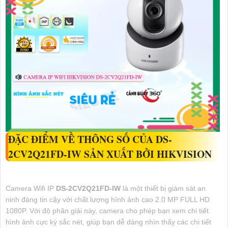
ĐẶC ĐIỂM VỀ THÔNG SỐ CỦA
DS-
2CV2Q21FD-IW
SẢN XUẤT BỞI HIKVISION
Camera Wifi IP
DS-2CV2Q21FD-IW
là một thiết bị giám sát an
ninh đáng tin cậy với chất lượng hình ảnh cao 2.0 MP FULL HD
1080P. Với độ phân giải này, camera cho phép bạn xem chi tiết
hình ảnh cực kỳ sắc nét, giúp bạn dễ dàng nhìn thấy các chi tiết