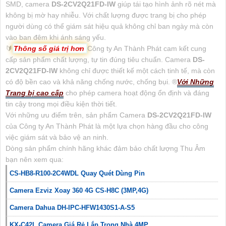
SMD, camera
DS-2CV2Q21FD-IW
giúp tái tạo hình ảnh rõ nét mà
không bị mờ hay nhiễu. Với chất lượng được trang bị cho phép
người dùng có thể giám sát hiệu quả không chỉ ban ngày mà còn
vào ban đêm khi ánh sáng yếu.
🔰
Thông số giá trị hơn
Công ty An Thành Phát cam kết cung
cấp sản phẩm chất lượng, tự tin đúng tiêu chuẩn. Camera
DS-
2CV2Q21FD-IW
không chỉ được thiết kế một cách tinh tế, mà còn
có độ bền cao và khả năng chống nước, chống bụi. ®️
Với Những
Trang bị cao cấp
cho phép camera hoạt động ổn định và đáng
tin cậy trong mọi điều kiện thời tiết.
Với những ưu điểm trên, sản phẩm Camera
DS-2CV2Q21FD-IW
của Công ty An Thành Phát là một lựa chọn hàng đầu cho công
việc giám sát và bảo vệ an ninh.
Dòng sản phẩm chính hãng khác đảm bảo chất lượng Thu Âm
bạn nên xem qua:
CS-HB8-R100-2C4WDL Quay Quét Dùng Pin
Camera Ezviz Xoay 360 4G CS-H8C (3MP,4G)
Camera Dahua DH-IPC-HFW1430S1-A-S5
KX-C42L Camera Giá Rẻ Lắp Trong Nhà 4MP