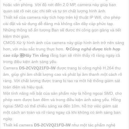
hoặc văn phòng. Với độ nét đến 2.0 MP, camera này giúp bạn
quan sát rõ nét các chi tiết và tự tin chất lượng hình ảnh.
Thiết kế của camera này tích hợp trên kỹ thuật IP Wifi, cho phép
cài đặt và sử dụng dễ dàng mà không cần dây cáp phức tạp.
Những thông số ấn tượng Bạn sẽ được thi công gọn gàng và tiết
kiệm thời gian.
CMOS Xử lý hình ảnh của camera này giúp hình ảnh trở nên sáng
hơn, với màu sắc trung thực hơn. 🔄
Công nghệ được tích hợp
cao cấp
🎛
Hãy Tin rằng
rằng bạn sẽ nhìn thấy rõ ràng ngay cả
trong điều kiện ánh sáng yếu.
Camera
DS-2CV2Q21FD-IW
được trang bị công nghệ H.264 thu
âm, giúp ghi âm chất lượng cao và phát lại âm thanh một cách rõ
ràng. Với chất lượng được trang bị tạo ra một hệ thống giám sát
toàn diện và hiệu quả.
Một tính năng nổi bật của sản phẩm này là hồng ngoại SMD, cho
phép xem được ban đêm và trong điều kiện ánh sáng yếu. Hồng
ngoại SMD có thể chiếu sáng xa đến 10m, hỗ trợ việc giám sát
một cách an toàn và rõ ràng ngay cả khi không có ánh sáng ban
ngày.
Thiết kế camera
DS-2CV2Q21FD-IW
như một tác phẩm nghệ