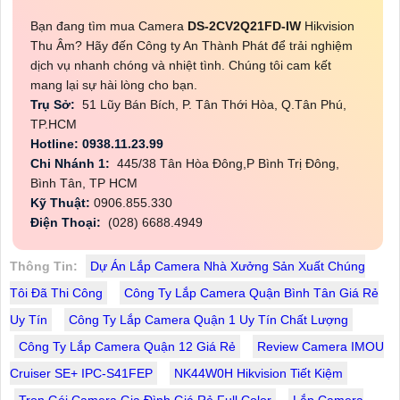
Bạn đang tìm mua Camera
DS-2CV2Q21FD-IW
Hikvision
Thu Âm? Hãy đến Công ty An Thành Phát để trải nghiệm
dịch vụ nhanh chóng và nhiệt tình. Chúng tôi cam kết
mang lại sự hài lòng cho bạn.
Trụ Sở:
51 Lũy Bán Bích, P. Tân Thới Hòa, Q.Tân Phú,
TP.HCM
Hotline: 0938.11.23.99
Chi Nhánh 1:
445/38 Tân Hòa Đông,P Bình Trị Đông,
Bình Tân, TP HCM
Kỹ Thuật:
0906.855.330
Điện Thoại:
(028) 6688.4949
Thông Tin:
Dự Án Lắp Camera Nhà Xưởng Sản Xuất Chúng
Tôi Đã Thi Công
Công Ty Lắp Camera Quận Bình Tân Giá Rẻ
Uy Tín
Công Ty Lắp Camera Quận 1 Uy Tín Chất Lượng
Công Ty Lắp Camera Quận 12 Giá Rẻ
Review Camera IMOU
Cruiser SE+ IPC-S41FEP
NK44W0H Hikvision Tiết Kiệm