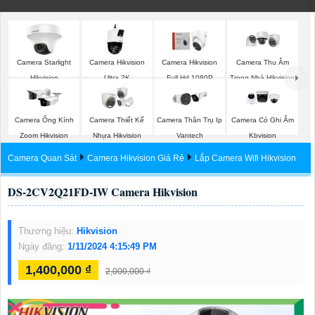
Camera Starlight
Camera Hikvision
Camera Hikvision
Camera Thu Âm
Hikvision
Ultra 2K
Full Hd 1080P
Trong Nhà Hikvision
Camera Ống Kính
Camera Thiết Kế
Camera Thân Trụ Ip
Camera Có Ghi Âm
Zoom Hikvision
Nhựa Hikvision
Vantech
Kbvision
Camera Quan Sát
Camera Hikvision Giá Rẻ
Lắp Camera Wifi Hikvision
DS-2CV2Q21FD-IW Camera Hikvision
Thương hiệu:
Hikvision
Ngày đăng:
1/11/2024 4:15:49 PM
1,400,000 ₫
2,000,000 ₫