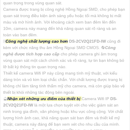
quan trọng trong vùng quan sát.
Camera được trang bị công nghệ Hồng Ngoại SMD, cho phép bạn
quan sát trong điều kiện ánh sáng yếu hoặc tối mà không bị mất
màu và mờ hình ảnh. Với khoảng cách xem ban đêm lên đến
10m, camera này mang đến khả năng quan sát rõ ràng và an
toàn vào ban đêm.
🀄
Công nghệ chất lượng cao hơn
DS-2CV2Q21FD-IW
cũng đi
kèm với chức năng thu âm Hồng Ngoại SMD CMOS. 🔄
Công
nghệ được tích hợp cao cấp
cho phép camera ghi âm trong
vùng quan sát một cách chính xác và rõ ràng, tự tin bạn không bỏ
lỡ bất kỳ thông tin quan trọng nào.
Thiết kế camera Wifi IP này cũng mang tính mỹ thuật, với kiểu
dáng tròn và vỏ kim loại chắc chắn. Với chất lượng được trang bị
không chỉ làm tăng tính thẩm mỹ cho camera, mà còn giúp bảo vệ
thiết bị khỏi những tác động bên ngoài.
🔮
Nhận xét những ưu điểm của thiết bị
Camera Wifi IP
DS-
2CV2Q21FD-IW
là một lựa chọn tuyệt vời cho việc giám sát an
ninh trong gia đình, văn phòng hoặc khu vực công cộng. Với chất
lượng hình ảnh cao, khả năng quan sát ban đêm và thiết kế mỹ
thuật, camera này đáng để bạn xem xét cho nhu cầu của mình.