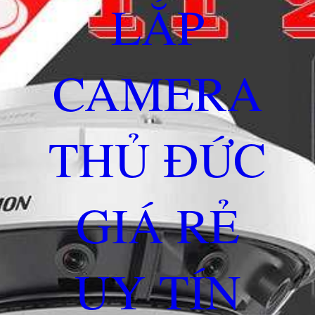
LẮP
CAMERA
THỦ ĐỨC
GIÁ RẺ
UY TÍN