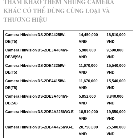
THAM KHẢO THÊM NHỮNG CAMERA
KHÁC CÓ THỂ DÙNG CÙNG LOẠI VÀ
THƯƠNG HIỆU
Camera Hikvision DS-2DE4425IW-
14,450,000
18,510,000
DE(T5)
VNĐ
VNĐ
Camera Hikvision DS-2DE3A404IW-
5,980,000
9,590,000
DE/W(S6)
VNĐ
VNĐ
Camera Hikvision DS-2DE4225IW-
11,670,000
15,540,000
DE(T5)
VNĐ
VNĐ
Camera Hikvision DS-2DE4415IW-
11,670,000
15,540,000
DE(T5)
VNĐ
VNĐ
Camera Hikvision DS-2DE3A404IW-
5,852,000
8,840,000
DE(S6)
VNĐ
VNĐ
Camera Hikvision DS-2DE4A225IWG-E
18,510,000
19,550,000
VNĐ
VNĐ
Camera Hikvision DS-2DE4A425IWG-E
20,750,000
25,500,000
VNĐ
VNĐ