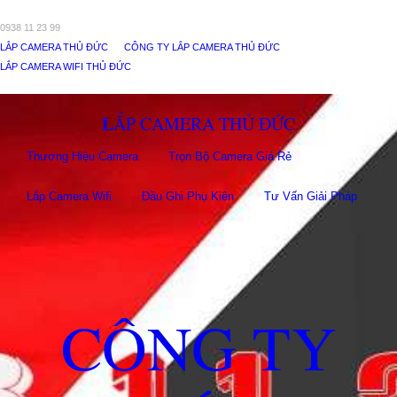
0938 11 23 99
LẮP CAMERA THỦ ĐỨC
CÔNG TY LẮP CAMERA THỦ ĐỨC
LẮP CAMERA WIFI THỦ ĐỨC
LẮP CAMERA THỦ ĐỨC
Thương Hiệu Camera
Trọn Bộ Camera Giá Rẻ
Lắp Camera Wifi
Đầu Ghi Phụ Kiên
Tư Vấn Giải Pháp
CÔNG TY