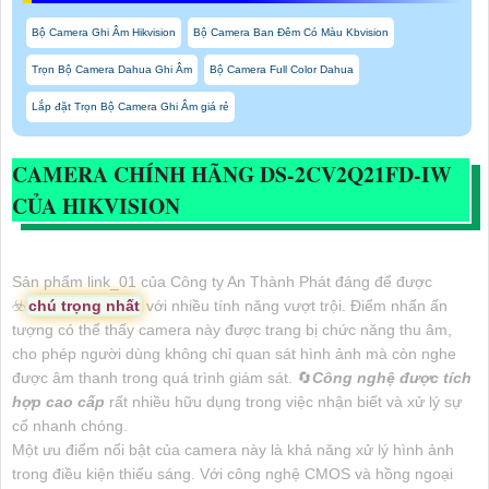
Bộ Camera Ghi Âm Hikvision
Bộ Camera Ban Đêm Có Màu Kbvision
Trọn Bộ Camera Dahua Ghi Âm
Bộ Camera Full Color Dahua
Lắp đặt Trọn Bộ Camera Ghi Âm giá rẻ
CAMERA CHÍNH HÃNG
DS-2CV2Q21FD-IW
CỦA HIKVISION
Sản phẩm link_01 của Công ty An Thành Phát đáng để được
☣️
chú trọng nhất
với nhiều tính năng vượt trội. Điểm nhấn ấn
tượng có thể thấy camera này được trang bị chức năng thu âm,
cho phép người dùng không chỉ quan sát hình ảnh mà còn nghe
được âm thanh trong quá trình giám sát. 🔄
Công nghệ được tích
hợp cao cấp
rất nhiều hữu dụng trong việc nhận biết và xử lý sự
cố nhanh chóng.
Một ưu điểm nổi bật của camera này là khả năng xử lý hình ảnh
trong điều kiện thiếu sáng. Với công nghệ CMOS và hồng ngoại