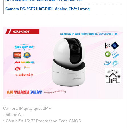
Camera DS-2CE71H0T-PIRL Analog Chất Lượng
Camera IP quay quét 2MP
- hỗ trợ Wifi
• Cảm biến 1/2.7" Progressive Scan CMOS
.