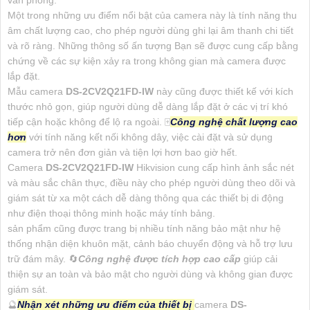
Một trong những ưu điểm nổi bật của camera này là tính năng thu
âm chất lượng cao, cho phép người dùng ghi lại âm thanh chi tiết
và rõ ràng. Những thông số ấn tượng Bạn sẽ được cung cấp bằng
chứng về các sự kiện xảy ra trong không gian mà camera được
lắp đặt.
Mẫu camera
DS-2CV2Q21FD-IW
này cũng được thiết kế với kích
thước nhỏ gọn, giúp người dùng dễ dàng lắp đặt ở các vị trí khó
tiếp cận hoặc không để lộ ra ngoài. 🀄
Công nghệ chất lượng cao
hơn
với tính năng kết nối không dây, việc cài đặt và sử dụng
camera trở nên đơn giản và tiện lợi hơn bao giờ hết.
Camera
DS-2CV2Q21FD-IW
Hikvision cung cấp hình ảnh sắc nét
và màu sắc chân thực, điều này cho phép người dùng theo dõi và
giám sát từ xa một cách dễ dàng thông qua các thiết bị di động
như điện thoại thông minh hoặc máy tính bảng.
sản phẩm cũng được trang bị nhiều tính năng bảo mật như hệ
thống nhận diện khuôn mặt, cảnh báo chuyển động và hỗ trợ lưu
trữ đám mây. 🔄
Công nghệ được tích hợp cao cấp
giúp cải
thiện sự an toàn và bảo mật cho người dùng và không gian được
giám sát.
🔮
Nhận xét những ưu điểm của thiết bị
camera
DS-