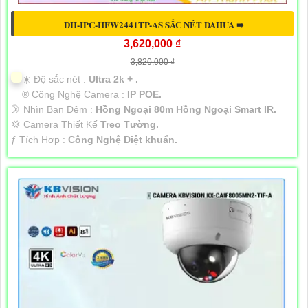
DH-IPC-HFW2441TP-AS SẮC NÉT DAHUA ➠
3,620,000 ₫
3,820,000 ₫
☀️ Độ sắc nét :
Ultra 2k + .
®️ Công Nghệ Camera :
IP POE.
🌛 Nhìn Ban Đêm :
Hồng Ngoại 80m Hồng Ngoại Smart IR.
💢 Camera Thiết Kế
Treo Tường.
️ƒ Tích Hợp :
Công Nghệ Diệt khuẩn.