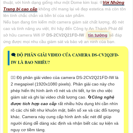
thuật, với hình dạng giống như một Dome kim loại. ®️
Với Những
Trang bị cao cấp
không chỉ mang lại vẻ đẹp estetica mà còn tôn
lên tính chắc chắn và bền bỉ của sản phẩm.
Nếu bạn đang tìm kiếm một camera giám sát chất lượng, độ nét
cao và tính năng ưu việt, thì hãy đến Công ty An Thành Phát để
sở hữu camera Wifi IP
DS-2CV2Q21FD-IW
.
tin tưởng
sẽ đáp
ứng được mọi nhu cầu giám sát và bảo vệ an ninh của bạn.
🗨️ ĐỘ PHÂN GIẢI VIDEO CỦA CAMERA DS-CV2Q2FD-
IW LÀ BAO NHIÊU?
❤️‍💋‍ Độ phân giải video của camera DS-2CV2Q21FD-IW là
2 megapixel (1920x1080 pixels). Phân giải cao này cho
phép hiển thị hình ảnh rõ nét và chi tiết, tự tin cho việc
giám sát và ghi lại video chất lượng cao. 🔄
Công nghệ
được tích hợp cao cấp
rất nhiều hữu dụng khi cần nhìn
rõ các chi tiết như khuôn mặt, biển số xe và các đối tượng
khác. Camera này cung cấp hình ảnh sắc nét để giúp
người dùng dễ dàng xác định và nhận biết các sự kiện và
nguy cơ tiềm tàng.