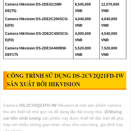
Camera Hikvision DS-2DE4215IW-
8,545,000
12,570,000
DE(T5)
VNĐ
VNĐ
Camera Hikvision DS-2DE2C200SCG-
4,040,000
4,040,000
E(F0)
VNĐ
VNĐ
Camera HikVision DS-2DE2C400SCG-
4,000,000
4,540,000
E(F0)
VNĐ
VNĐ
Camera Hikvision DS-2DE3A400BW-
5,520,000
7,520,000
DEF1T5
VNĐ
VNĐ
CÔNG TRÌNH SỬ DỤNG
DS-2CV2Q21FD-IW
SẢN XUẤT BỞI HIKVISION
Camera
DS-2CV2Q21FD-IW
Hikvision là một sản phẩm camera
thu âm thiết kế nhỏ gọn và dễ dàng lắp đặt trong nhà. 📰
Những
cải tiến chất lượng
sản phẩm này được thiết kế đặc biệt để phù
hợp với nhiều không gian khác nhau như cửa hàng, gia đình hay
văn phòng.