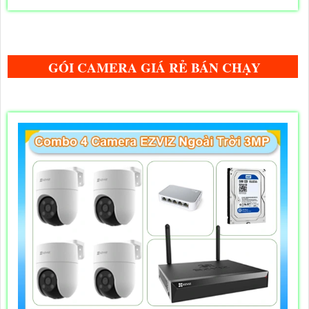
GÓI CAMERA GIÁ RẺ BÁN CHẠY