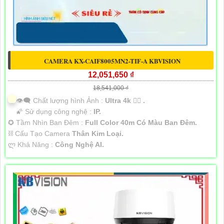
CAMERA KX-CAIF8005MN2-TIF-A KBVISION
12,051,650 ₫
18,541,000 ₫
👁️‍🗨 Chất lượng hình Ảnh :
Ultra 4k 👍🏾 .
🌠 Sử dụng công nghệ :
IP.
✪ Tầm Nhìn Ban Đêm :
Full Color 40m Có Màu Ban Đêm.
⛓ Cấu Tạo Camera
Thân Kim Loại.
️ლ Khả Năng :
Công Nghệ AI.