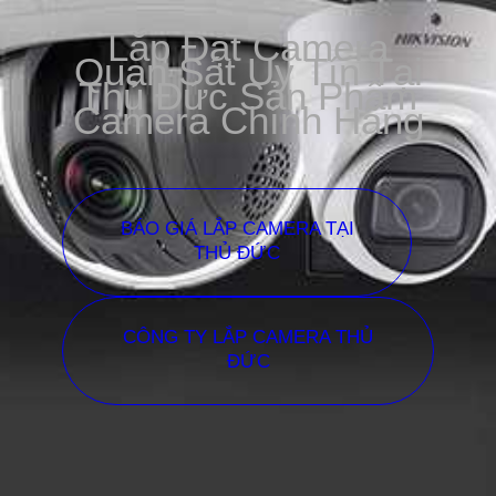
Lắp Đặt Camera
Quan Sát Uy Tín Tại
Thủ Đức Sản Phẩm
Camera Chính Hãng
BÁO GIÁ LẮP CAMERA TẠI
THỦ ĐỨC
CÔNG TY LẮP CAMERA THỦ
ĐỨC