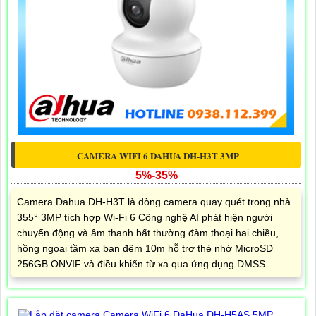
CAMERA WIFI 6 DAHUA DH-H3T 3MP
5%-35%
Camera Dahua DH-H3T là dòng camera quay quét trong nhà
355° 3MP tích hợp Wi-Fi 6 Công nghệ AI phát hiện người
chuyển động và âm thanh bất thường đàm thoại hai chiều,
hồng ngoại tầm xa ban đêm 10m hỗ trợ thẻ nhớ MicroSD
256GB ONVIF và điều khiển từ xa qua ứng dụng DMSS