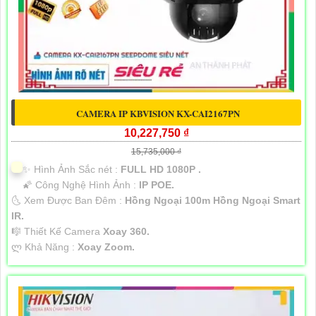
CAMERA IP KBVISION KX-CAI2167PN
10,227,750 ₫
15,735,000 ₫
✨ Hình Ảnh Sắc nét :
FULL HD 1080P .
🌠 Công Nghệ Hình Ảnh :
IP POE.
🌜 Xem Được Ban Đêm :
Hồng Ngoại 100m Hồng Ngoại Smart
IR.
🎼️ Thiết Kế Camera
Xoay 360.
️ლ Khả Năng :
Xoay Zoom.