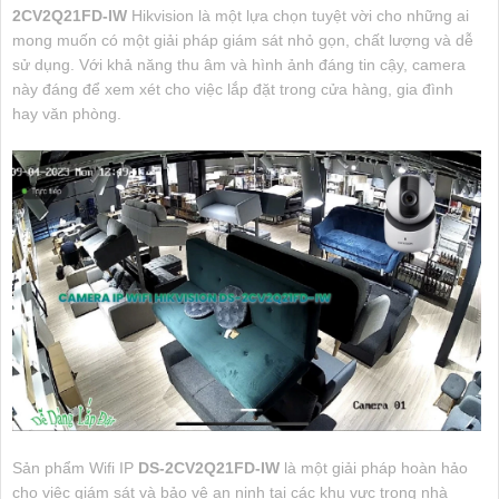
2CV2Q21FD-IW
Hikvision là một lựa chọn tuyệt vời cho những ai
mong muốn có một giải pháp giám sát nhỏ gọn, chất lượng và dễ
sử dụng. Với khả năng thu âm và hình ảnh đáng tin cậy, camera
này đáng để xem xét cho việc lắp đặt trong cửa hàng, gia đình
hay văn phòng.
Sản phẩm Wifi IP
DS-2CV2Q21FD-IW
là một giải pháp hoàn hảo
cho việc giám sát và bảo vệ an ninh tại các khu vực trong nhà