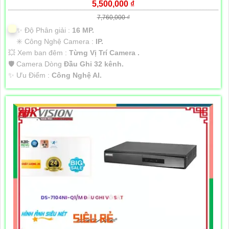
5,500,000 ₫
7,760,000 ₫
✨ Độ Phân giải :
16 MP.
✳️ Công Nghệ Camera :
IP.
💥 Xem ban đêm :
Từng Vị Trí Camera .
🛡 Camera Dòng
Đầu Ghi 32 kênh.
️✨ Ưu Điểm :
Công Nghệ AI.