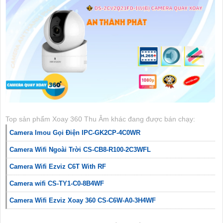
Top sản phẩm Xoay 360 Thu Âm khác đang được bán chạy:
Camera Imou Gọi Điện IPC-GK2CP-4C0WR
Camera Wifi Ngoài Trời CS-CB8-R100-2C3WFL
Camera Wifi Ezviz C6T With RF
Camera wifi CS-TY1-C0-8B4WF
Camera Wifi Ezviz Xoay 360 CS-C6W-A0-3H4WF