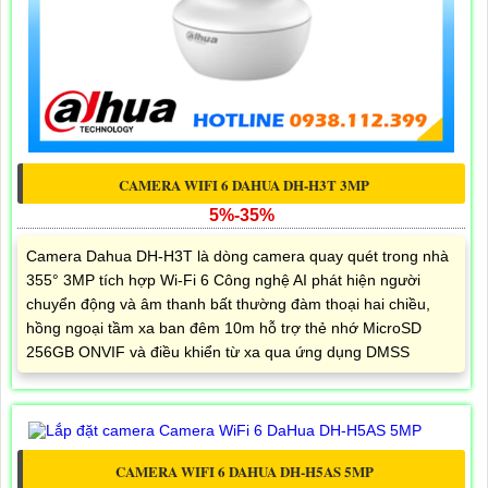
CAMERA WIFI 6 DAHUA DH-H3T 3MP
5%-35%
Camera Dahua DH-H3T là dòng camera quay quét trong nhà
355° 3MP tích hợp Wi-Fi 6 Công nghệ AI phát hiện người
chuyển động và âm thanh bất thường đàm thoại hai chiều,
hồng ngoại tầm xa ban đêm 10m hỗ trợ thẻ nhớ MicroSD
256GB ONVIF và điều khiển từ xa qua ứng dụng DMSS
CAMERA WIFI 6 DAHUA DH-H5AS 5MP