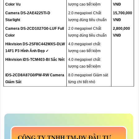
Color Vu
lượng cao tiết kiệm
VNĐ
Camera DS-2AE4225TI-D
2.0 megapixel Chất
15,700,000
Starlight
lượng đúng tiêu chuẩn
VNĐ
Camera DS-2CD1027G0-LUF Full
2.0 megapixel Chất
2,800,000
Color
lượng đúng tiêu chuẩn
VNĐ
Hikvision DS-2SF8C442MXS-DLW
4.0 megapixel chất
14F1 P3 Hình Ảnh Đẹp ✓
lượng cao tiết kiệm
Hikvision iDS-TCM403-BI Sắc Nét
4.0 megapixel chất
lượng cao tiết kiệm
IDS-2CD8A87G0/PW-RW Camera
8.0 megapixel Giám sát
Giám Sát
từng chi tiết nhỏ
CÔNG TY TNHH TM-DV ĐẦU TƯ