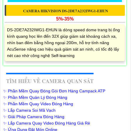
CAMERA HIKVISION DS-2DE7A232IWG1-EHUN
5%-35%
DS-2DE7A232IWG1-EHUN là dòng speed dome trang bị ống
kính quang học lên đến 32X giúp giám sát khoảng cách xa,
nhìn ban đêm bằng hồng ngoại 200m, hỗ trợ tính năng
AcuSense nâng cao hiệu quả giám sát an ninh, có tốc độ lấy
nét cao nhờ công nghệ Self-learning
TÌM HIỂU VỀ CAMERA QUAN SÁT
✨ Phần Mềm Quay Đóng Gói Đơn Hàng Campack ATP
✨ Phần Mềm Quản Lý Đóng Hàng
✨ Phần Mềm Quay Video Đóng Hàng
✨ Lắp Camera Soi Mã Vạch
✨ Giải Pháp Camera Đóng Hàng
✨ Lắp Camera Quay Video Đóng Hàng Giá Rẻ
✨ Ứng Dụng Đặt Món Online