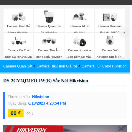
Camera Thiết Kế
Camera Quan Sát
Camera AI IP
Camera Hikvision
Nhựa Hikvision
2K Hikvision
Hikvision
Full Hd 1080P
Camera Wifi
Camera Có Thẻ
Camera Thu Âm
Camera Kbvision
Kbvision Ngoài Trời
Nhớ SD HIKVISION
Trong Nhà Hikvision
Ban Đêm Có Màu
360
Camera Quan Sát
Camera Hikvision Giá Rẻ
Camera Full Color Hikvision
DS-2CV2Q21FD-IW(B) Sắc Nét Hikvision
Thương hiệu:
Hikvision
Ngày đăng:
6/19/2023 4:23:54 PM
00 ₫
00 ₫