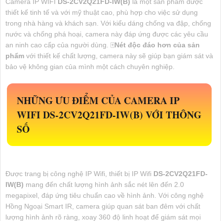
Camera IP WIFI
DS-2CV2Q21FD-IW(B)
là một sản phẩm được
thiết kế tinh tế và với mỹ thuật cao, phù hợp cho việc sử dụng
trong nhà hàng và khách sạn. Với kiểu dáng chống va đập, chống
nước và chống phá hoại, camera này đáp ứng được các yêu cầu
an ninh cao cấp của người dùng. 🀄
Nét độc đáo hơn của sản
phẩm
với thiết kế chất lượng, camera này sẽ giúp bạn giám sát và
bảo vệ không gian của mình một cách chuyên nghiệp.
NHỮNG ƯU ĐIỂM CỦA CAMERA IP
WIFI
DS-2CV2Q21FD-IW(B)
VỚI THÔNG
SỐ
Được trang bị công nghệ IP Wifi, thiết bị IP Wifi
DS-2CV2Q21FD-
IW(B)
mang đến chất lượng hình ảnh sắc nét lên đến 2.0
megapixel, đáp ứng tiêu chuẩn cao về hình ảnh. Với công nghệ
Hồng Ngoại Smart IR, camera giúp quan sát ban đêm với chất
lượng hình ảnh rõ ràng, xoay 360 độ linh hoạt để giám sát mọi