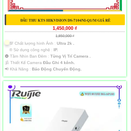
ĐẦU THU KTS HIKVISION DS-7104NI-Q1/M GIÁ RẺ
1,450,000 ₫
1,850,000 ₫
💯 Chất lượng hình Ảnh :
Ultra 2k .
®️ Sử dụng công nghệ :
IP.
🌚 Tầm Nhìn Ban Đêm :
Từng Vị Trí Camera .
🕉️ Thiết Kế Camera
Đầu Ghi 4 kênh.
️📢 Khả Năng :
Báo Động Chuyển Động.