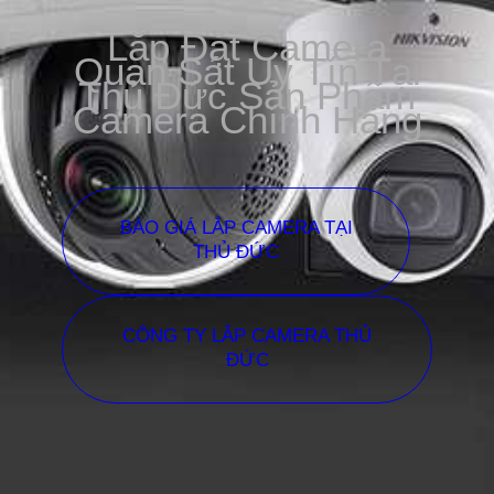
Lắp Đặt Camera
Quan Sát Uy Tín Tại
Thủ Đức Sản Phẩm
Camera Chính Hãng
BÁO GIÁ LẮP CAMERA TẠI
THỦ ĐỨC
CÔNG TY LẮP CAMERA THỦ
ĐỨC