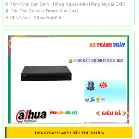
✪ Tầm Nhìn Ban Đêm :
Hồng Ngoại 40m Hồng Ngoại EXIR.
🐜 Cấu Tạo Camera
Dome Kim Loại.
️☣️ Khả Năng :
Công Nghệ AI.
DHI-NVR4232-4KS3 ĐẦU THU DAHUA