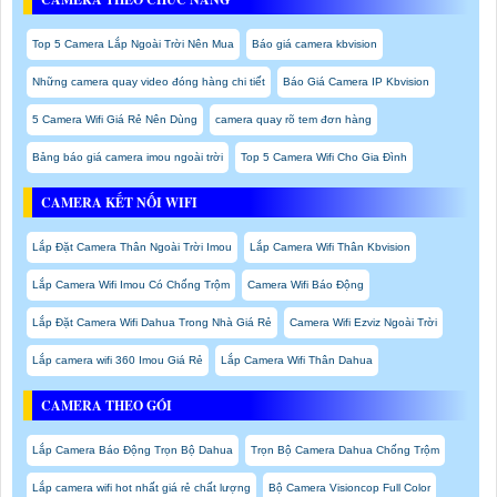
Top 5 Camera Lắp Ngoài Trời Nên Mua
Báo giá camera kbvision
Những camera quay video đóng hàng chi tiết
Báo Giá Camera IP Kbvision
5 Camera Wifi Giá Rẻ Nên Dùng
camera quay rõ tem đơn hàng
Bảng báo giá camera imou ngoài trời
Top 5 Camera Wifi Cho Gia Đình
CAMERA KẾT NỐI WIFI
Lắp Đặt Camera Thân Ngoài Trời Imou
Lắp Camera Wifi Thân Kbvision
Lắp Camera Wifi Imou Có Chống Trộm
Camera Wifi Báo Động
Lắp Đặt Camera Wifi Dahua Trong Nhà Giá Rẻ
Camera Wifi Ezviz Ngoài Trời
Lắp camera wifi 360 Imou Giá Rẻ
Lắp Camera Wifi Thân Dahua
CAMERA THEO GÓI
Lắp Camera Báo Động Trọn Bộ Dahua
Trọn Bộ Camera Dahua Chống Trộm
Lắp camera wifi hot nhất giá rẻ chất lượng
Bộ Camera Visioncop Full Color