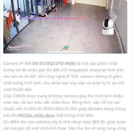
Camera IP Wifi
DS-2CV2Q21FD-IW(B)
là một sản phẩm chất
lượng với độ phân giải lên đến 2.0 megapixel, mang lại hình ảnh
sắc nét và chi tiết. Với công nghệ IP Wifi, camera không bị giảm
chất lượng hình ảnh, cho phép bạn truy cập và quản lý từ xa một
cách thuận tiện.
Chip CMOS được trang bị trong camera giúp thu hình ảnh nhiều
màu sắc, tái tạo màu sắc chân thực. Đồng thời, việc hỗ trợ các
chuẩn nén H.265+/H.265/H.264+/H.264 giúp tiết kiệm băng thông
mà vẫn 📸
Chắc chắn rằng
chất lượng hình ảnh.
Ưu điểm lớn của camera này là khả năng xoay 360 độ, giúp quan
sát mọi góc độ một cách linh hoạt. Việc thu âm rõ ràng cùng công