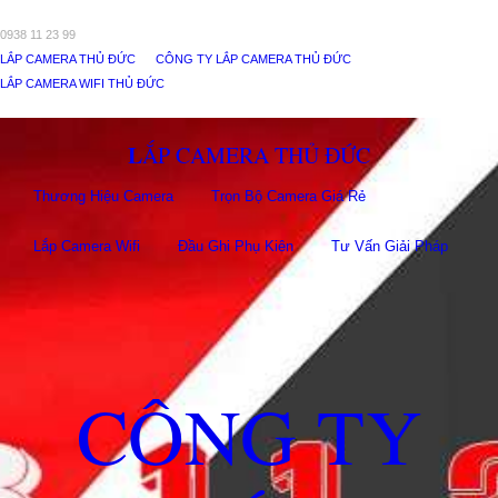
0938 11 23 99
LẮP CAMERA THỦ ĐỨC
CÔNG TY LẮP CAMERA THỦ ĐỨC
LẮP CAMERA WIFI THỦ ĐỨC
LẮP CAMERA THỦ ĐỨC
Thương Hiệu Camera
Trọn Bộ Camera Giá Rẻ
Lắp Camera Wifi
Đầu Ghi Phụ Kiên
Tư Vấn Giải Pháp
CÔNG TY