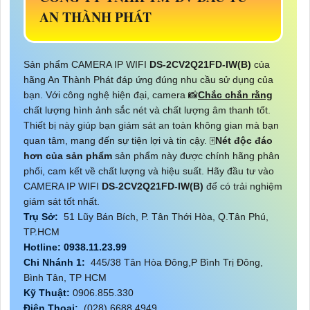
AN THÀNH PHÁT
Sản phẩm CAMERA IP WIFI
DS-2CV2Q21FD-IW(B)
của
hãng An Thành Phát đáp ứng đúng nhu cầu sử dụng của
bạn. Với công nghệ hiện đại, camera 📸
Chắc chắn rằng
chất lượng hình ảnh sắc nét và chất lượng âm thanh tốt.
Thiết bị này giúp bạn giám sát an toàn không gian mà bạn
quan tâm, mang đến sự tiện lợi và tin cậy. 🀄
Nét độc đáo
hơn của sản phẩm
sản phẩm này được chính hãng phân
phối, cam kết về chất lượng và hiệu suất. Hãy đầu tư vào
CAMERA IP WIFI
DS-2CV2Q21FD-IW(B)
để có trải nghiệm
giám sát tốt nhất.
Trụ Sở:
51 Lũy Bán Bích, P. Tân Thới Hòa, Q.Tân Phú,
TP.HCM
Hotline: 0938.11.23.99
Chi Nhánh 1:
445/38 Tân Hòa Đông,P Bình Trị Đông,
Bình Tân, TP HCM
Kỹ Thuật:
0906.855.330
Điện Thoại:
(028) 6688.4949