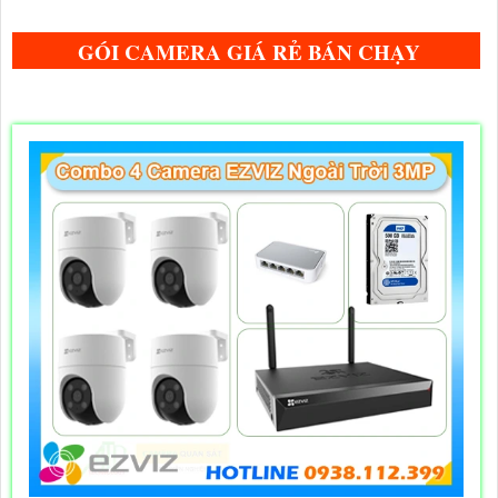
GÓI CAMERA GIÁ RẺ BÁN CHẠY