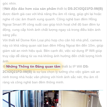
góc nhìn.
🀄
Nét độc đáo hơn của sản phẩm
thiết bị
DS-2CV2Q21FD-IW(B)
được đánh giá cao với khả năng thu âm rõ ràng, giúp ghi lại hoặc
nghe rõ các âm thanh xung quanh. Công nghệ ban đêm Hồng
Ngoại Smart IR công suất cao giúp kích hoạt chế độ ban đêm tự
động, cung cấp hình ảnh chất lượng ngay cả trong điều kiện ánh
sáng yếu.
Với thiết kế Dome Kim Loại phù hợp cho căn hộ nhà phố, camera
này có khả năng quan sát ban đêm Hồng Ngoại lên đến 10m, giúp
giám sát an ninh hiệu quả. Bên cạnh đó, việc sử dụng IP Wifi giúp
truy cập dễ dàng từ xa mà không ảnh hưởng đến chất lượng hình
ảnh.
⚙
Những Thông tin Đáng quan tâm
thiết bị IP Wifi
DS-
2CV2Q21FD-IW(B)
là sự lựa chọn lý tưởng cho việc giám sát an
ninh trong nhà hoặc văn phòng với hình ảnh sắc nét, thu âm rõ
ràng và công nghệ ban đêm thông minh.