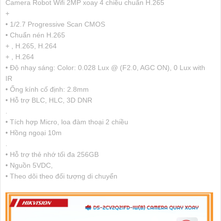
Camera Robot Wifi 2MP xoay 4 chiều chuẩn H.265
+
• 1/2.7 Progressive Scan CMOS
• Chuẩn nén H.265
+ , H.265, H.264
+ , H.264
• Độ nhạy sáng: Color: 0.028 Lux @ (F2.0, AGC ON), 0 Lux with
IR
• Ống kính cố định: 2.8mm
• Hỗ trợ BLC, HLC, 3D DNR
.
• Tích hợp Micro, loa đàm thoại 2 chiều
• Hồng ngoại 10m
.
• Hỗ trợ thẻ nhớ tối đa 256GB
• Nguồn 5VDC,
• Theo dõi theo đối tượng di chuyển