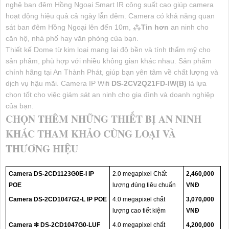
nghệ ban đêm Hồng Ngoại Smart IR công suất cao giúp camera
hoạt động hiệu quả cả ngày lẫn đêm. Camera có khả năng quan
sát ban đêm Hồng Ngoại lên đến 10m, ⁂
Tin hơn
an ninh cho
căn hộ, nhà phố hay văn phòng của bạn.
Thiết kế Dome từ kim loại mang lại độ bền và tính thẩm mỹ cho
sản phẩm, phù hợp với nhiều không gian khác nhau. Sản phẩm
chính hãng tại An Thành Phát, giúp bạn yên tâm về chất lượng và
dịch vụ hậu mãi. Camera IP Wifi
DS-2CV2Q21FD-IW(B)
là lựa
chọn tốt cho việc giám sát an ninh cho gia đình và doanh nghiệp
của bạn.
CHỌN THÊM NHỮNG THIẾT BỊ AN NINH
KHÁC THAM KHẢO CÙNG LOẠI VÀ
THƯƠNG HIỆU
Camera DS-2CD1123G0E-I IP
2.0 megapixel Chất
2,460,000
POE
lượng đúng tiêu chuẩn
VNĐ
Camera DS-2CD1047G2-L IP POE
4.0 megapixel chất
3,070,000
lượng cao tiết kiệm
VNĐ
Camera ❇ DS-2CD1047G0-LUF
4.0 megapixel chất
4,200,000