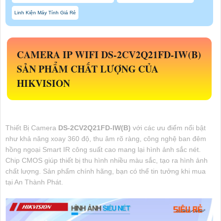
Linh Kiện Máy Tính Giá Rẻ
CAMERA IP WIFI
DS-2CV2Q21FD-IW(B)
SẢN PHẨM CHẤT LƯỢNG CỦA
HIKVISION
Thiết Bị Camera
DS-2CV2Q21FD-IW(B)
với các ưu điểm nổi bật
như khả năng xoay 360 độ, thu âm rõ ràng, công nghệ ban đêm
hồng ngoại Smart IR công suất cao mang lại hình ảnh sắc nét.
Chip CMOS giúp thiết bị thu hình nhiều màu sắc, tạo ra hình ảnh
chất lượng. Sản phẩm chính hãng, bạn có thể tin tưởng khi mua
tại An Thành Phát.