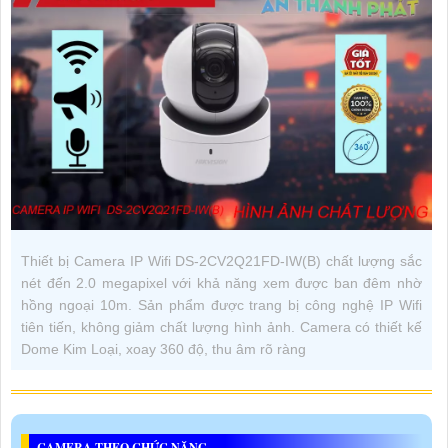
Thiết bị Camera IP Wifi DS-2CV2Q21FD-IW(B) chất lượng sắc
nét đến 2.0 megapixel với khả năng xem được ban đêm nhờ
hồng ngoại 10m. Sản phẩm được trang bị công nghệ IP Wifi
tiên tiến, không giảm chất lượng hình ảnh. Camera có thiết kế
Dome Kim Loại, xoay 360 độ, thu âm rõ ràng
CAMERA THEO CHỨC NĂNG