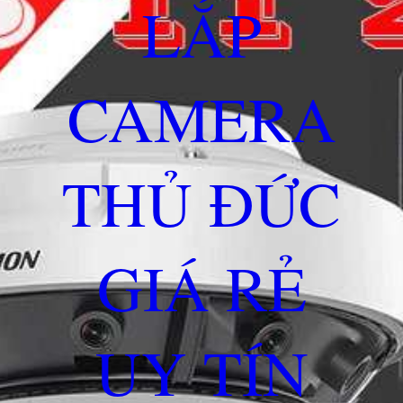
LẮP
CAMERA
THỦ ĐỨC
GIÁ RẺ
UY TÍN