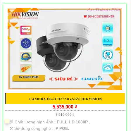
CAMERA DS-2CD2723G2-IZS HIKVISION
5,535,000 ₫
7,910,000 ₫
💯 Chất lượng hình Ảnh :
FULL HD 1080P .
⚒ Sử dụng công nghệ :
IP POE.