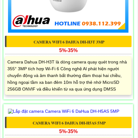
CAMERA WIFI 6 DAHUA DH-H3T 3MP
5%-35%
Camera Dahua DH-H3T là dòng camera quay quét trong nhà
355° 3MP tích hợp Wi-Fi 6 Công nghệ AI phát hiện người
chuyển động và âm thanh bất thường đàm thoại hai chiều,
hồng ngoại tầm xa ban đêm 10m hỗ trợ thẻ nhớ MicroSD
256GB ONVIF và điều khiển từ xa qua ứng dụng DMSS
CAMERA WIFI 6 DAHUA DH-H5AS 5MP
5%-35%