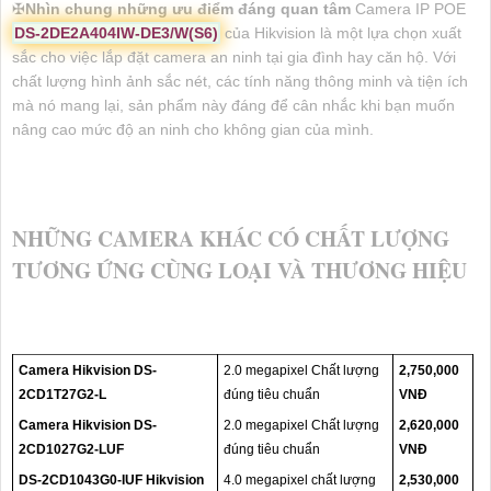
✠
Nhìn chung những ưu điểm đáng quan tâm
Camera IP POE
DS-2DE2A404IW-DE3/W(S6)
của Hikvision là một lựa chọn xuất
sắc cho việc lắp đặt camera an ninh tại gia đình hay căn hộ. Với
chất lượng hình ảnh sắc nét, các tính năng thông minh và tiện ích
mà nó mang lại, sản phẩm này đáng để cân nhắc khi bạn muốn
nâng cao mức độ an ninh cho không gian của mình.
NHỮNG CAMERA KHÁC CÓ CHẤT LƯỢNG
TƯƠNG ỨNG CÙNG LOẠI VÀ THƯƠNG HIỆU
Camera Hikvision DS-
2.0 megapixel Chất lượng
2,750,000
2CD1T27G2-L
đúng tiêu chuẩn
VNĐ
Camera Hikvision DS-
2.0 megapixel Chất lượng
2,620,000
2CD1027G2-LUF
đúng tiêu chuẩn
VNĐ
DS-2CD1043G0-IUF Hikvision
4.0 megapixel chất lượng
2,530,000