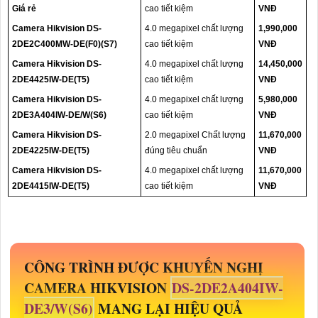
Giá rẻ
cao tiết kiệm
VNĐ
Camera Hikvision DS-
4.0 megapixel chất lượng
1,990,000
2DE2C400MW-DE(F0)(S7)
cao tiết kiệm
VNĐ
Camera Hikvision DS-
4.0 megapixel chất lượng
14,450,000
2DE4425IW-DE(T5)
cao tiết kiệm
VNĐ
Camera Hikvision DS-
4.0 megapixel chất lượng
5,980,000
2DE3A404IW-DE/W(S6)
cao tiết kiệm
VNĐ
Camera Hikvision DS-
2.0 megapixel Chất lượng
11,670,000
2DE4225IW-DE(T5)
đúng tiêu chuẩn
VNĐ
Camera Hikvision DS-
4.0 megapixel chất lượng
11,670,000
2DE4415IW-DE(T5)
cao tiết kiệm
VNĐ
CÔNG TRÌNH ĐƯỢC KHUYẾN NGHỊ
CAMERA HIKVISION
DS-2DE2A404IW-
DE3/W(S6)
MANG LẠI HIỆU QUẢ