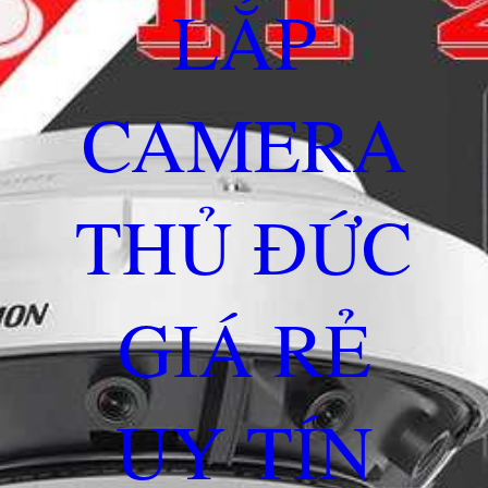
LẮP
CAMERA
THỦ ĐỨC
GIÁ RẺ
UY TÍN