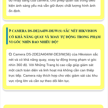
độ nhạy sáng của camera, cho phép quan sát trong điều
kiện ánh sáng yếu mà vẫn giữ được chất lượng hình ảnh
ổn định.
️❓ CAMERA DS-DE2A4IW-DE/W(S) SẮC NÉT HIKVISION
CÓ KHẢ NĂNG QUAY VÀ XOAY TỰ ĐỘNG TRONG PHẠM
VI GÓC NHÌN BAO NHIÊU ĐỘ?
💞 Camera DS-2DE2A404IW-DE3/W(S6) của Hikvision sắc
nét và có khả năng quay, xoay tự động trong phạm vi góc
nhìn 360 độ. Với Những Trang bị cao cấp giúp giám sát
một cách toàn diện và linh hoạt mà không cần can thiệp
trực tiếp. Camera này thích hợp cho việc giám sát các khu
vực rộng lớn và cần sự theo dõi liên tục.