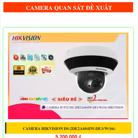
CAMERA QUAN SÁT ĐỀ XUẤT
CAMERA HIKVISION DS-2DE2A404IW-DE3/W(S6)
5,200,000 ₫