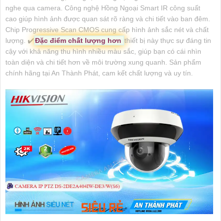
nghe qua camera. Công nghệ Hồng Ngoại Smart IR công suất
cao giúp hình ảnh được quan sát rõ ràng và chi tiết vào ban đêm.
Chip Progressive Scan CMOS cung cấp hình ảnh sắc nét và chất
lượng. ✔️
Đặc điểm chất lượng hơn
thiết bị này thực sự đáng tin
cậy với khả năng thu hình nhiều màu sắc, giúp bạn có cái nhìn
toàn diện và chi tiết hơn về môi trường xung quanh. Sản phẩm
chính hãng tại An Thành Phát, cam kết chất lượng và uy tín.