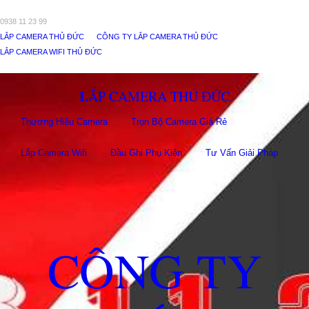
0938 11 23 99
LẮP CAMERA THỦ ĐỨC
CÔNG TY LẮP CAMERA THỦ ĐỨC
LẮP CAMERA WIFI THỦ ĐỨC
LẮP CAMERA THỦ ĐỨC
Thương Hiệu Camera
Trọn Bộ Camera Giá Rẻ
Lắp Camera Wifi
Đầu Ghi Phụ Kiên
Tư Vấn Giải Pháp
CÔNG TY