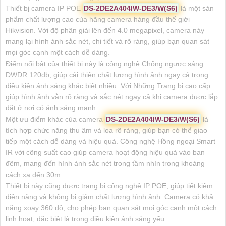
Thiết bị camera IP POE
DS-2DE2A404IW-DE3/W(S6)
là một sản
phẩm chất lượng cao của hãng camera hàng đầu thế giới
Hikvision. Với độ phân giải lên đến 4.0 megapixel, camera này
mang lại hình ảnh sắc nét, chi tiết và rõ ràng, giúp bạn quan sát
mọi góc cạnh một cách dễ dàng.
Điểm nổi bật của thiết bị này là công nghệ Chống ngược sáng
DWDR 120db, giúp cải thiện chất lượng hình ảnh ngay cả trong
điều kiện ánh sáng khác biệt nhiều. Với Những Trang bị cao cấp
giúp hình ảnh vẫn rõ ràng và sắc nét ngay cả khi camera được lắp
đặt ở nơi có ánh sáng mạnh.
Một ưu điểm khác của camera
DS-2DE2A404IW-DE3/W(S6)
là
tích hợp chức năng thu âm và loa rõ ràng, giúp bạn có thể giao
tiếp một cách dễ dàng và hiệu quả. Công nghệ Hồng ngoại Smart
IR với công suất cao giúp camera hoạt động hiệu quả vào ban
đêm, mang đến hình ảnh sắc nét trong tầm nhìn trong khoảng
cách xa đến 30m.
Thiết bị này cũng được trang bị công nghệ IP POE, giúp tiết kiệm
điện năng và không bị giảm chất lượng hình ảnh. Camera có khả
năng xoay 360 độ, cho phép bạn quan sát mọi góc cạnh một cách
linh hoạt, đặc biệt là trong điều kiện ánh sáng yếu.