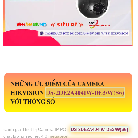
NHỮNG ƯU ĐIỂM CỦA CAMERA
HIKVISION
DS-2DE2A404IW-DE3/W(S6)
VỚI THÔNG SỐ
Đánh giá Thiết bị Camera IP POE
DS-2DE2A404IW-DE3/W(S6)
chất lượng sắc nét 4.0 megapixel: