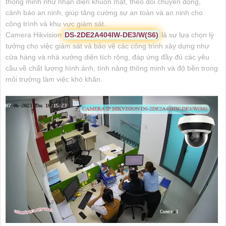
thông minh như nhận diện khuôn mặt, theo dõi chuyển động,
cảnh báo an ninh, giúp tăng cường sự an toàn và an ninh cho
công trình và khu vực giám sát.
Camera Hikvision
DS-2DE2A404IW-DE3/W(S6)
là sự lựa chọn lý
tưởng cho việc giám sát và bảo vệ các công trình xây dựng như
cửa hàng và nhà xưởng diện tích rộng, đáp ứng đầy đủ các yêu
cầu về chất lượng hình ảnh, tính năng thông minh và độ bền trong
môi trường làm việc khó khăn.