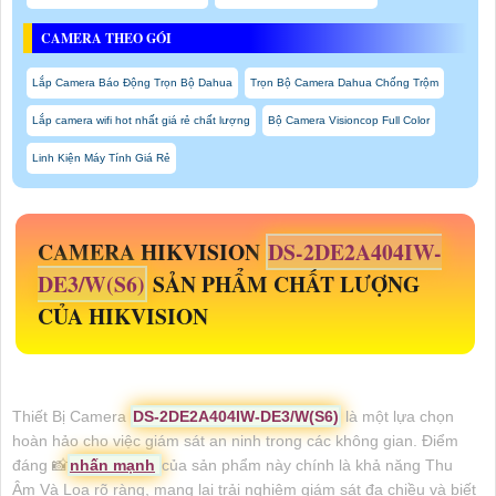
CAMERA THEO GÓI
Lắp Camera Báo Động Trọn Bộ Dahua
Trọn Bộ Camera Dahua Chống Trộm
Lắp camera wifi hot nhất giá rẻ chất lượng
Bộ Camera Visioncop Full Color
Linh Kiện Máy Tính Giá Rẻ
CAMERA HIKVISION
DS-2DE2A404IW-
DE3/W(S6)
SẢN PHẨM CHẤT LƯỢNG
CỦA HIKVISION
Thiết Bị Camera
DS-2DE2A404IW-DE3/W(S6)
là một lựa chọn
hoàn hảo cho việc giám sát an ninh trong các không gian. Điểm
đáng 📸
nhấn mạnh
của sản phẩm này chính là khả năng Thu
Âm Và Loa rõ ràng, mang lại trải nghiệm giám sát đa chiều và biết