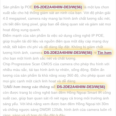
Sản phẩm Ip POE
DS-2DE2A404IW-DE3/W(S6)
là một lựa chọn
xuất sắc cho hệ thống giám sát an ninh của bạn. Với độ phân giải
4.0 megapixel, camera này mang lại hình ảnh chất lượng sắc nét,
chi tiết đến từng pixel, giúp bạn dễ dàng quan sát và giám sát mọi
hoạt động xung quanh.
Điểm mạnh của sản phẩm là việc sử dụng công nghệ IP POE,
giúp truyền tải dữ liệu và nguồn điện qua một dây cáp mạng duy
nhất, tiết kiệm chi phí và dễ dàng lắp đặt. Không bị giảm chất
lượng hình ảnh, camera
DS-2DE2A404IW-DE3/W(S6)
☣️
Tin hơn
cho bạn một hình ảnh sắc nét và chất lượng.
Chip Progressive Scan CMOS của camera cho phép thu hình với
nhiều màu sắc, tái tạo hình ảnh tự nhiên, sống động. Điểm ấn
tượng của sản phẩm là khả năng xoay 360 độ, cho phép quan sát
mọi góc cạnh một cách linh hoạt và dễ dàng.
🚀
Nỗi hơn trong các thông số
DS-2DE2A404IW-DE3/W(S6)
còn được trang bị công nghệ ban đêm Hồng Ngoại Smart IR công
suất cao, giúp bạn quan sát rõ nét ngay cả trong môi trường ánh
sáng yếu. Với khả năng xem được ban đêm Hồng Ngoại tới 30m
và chống ngược sáng DWDR 120db, hình ảnh của camera luôn rõ
ràng, sáng và rõ hơn dù lắp đặt ở đâu.