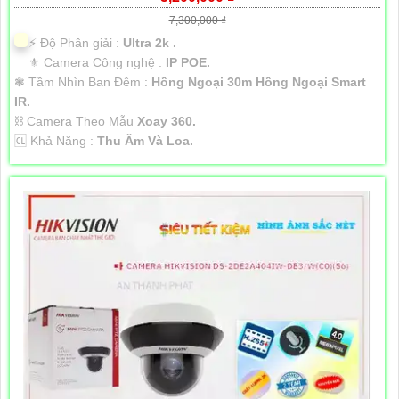
7,300,000 ₫
️⚡ Độ Phân giải :
Ultra 2k .
⚜️ Camera Công nghệ :
IP POE.
❃ Tầm Nhìn Ban Đêm :
Hồng Ngoại 30m Hồng Ngoại Smart
IR.
⛓ Camera Theo Mẫu
Xoay 360.
️🆑 Khả Năng :
Thu Âm Và Loa.