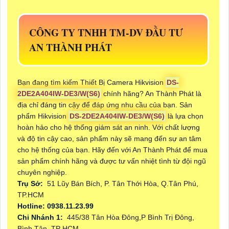
CÔNG TY TNHH TM-DV ĐẦU TƯ
AN THÀNH PHÁT
Bạn đang tìm kiếm Thiết Bị Camera Hikvision
DS-
2DE2A404IW-DE3/W(S6)
chính hãng? An Thành Phát là
địa chỉ đáng tin cậy để đáp ứng nhu cầu của bạn. Sản
phẩm Hikvision
DS-2DE2A404IW-DE3/W(S6)
là lựa chọn
hoàn hảo cho hệ thống giám sát an ninh. Với chất lượng
và độ tin cậy cao, sản phẩm này sẽ mang đến sự an tâm
cho hệ thống của bạn. Hãy đến với An Thành Phát để mua
sản phẩm chính hãng và được tư vấn nhiệt tình từ đội ngũ
chuyên nghiệp.
Trụ Sở:
51 Lũy Bán Bích, P. Tân Thới Hòa, Q.Tân Phú,
TP.HCM
Hotline: 0938.11.23.99
Chi Nhánh 1:
445/38 Tân Hòa Đông,P Bình Trị Đông,
Bình Tân, TP HCM