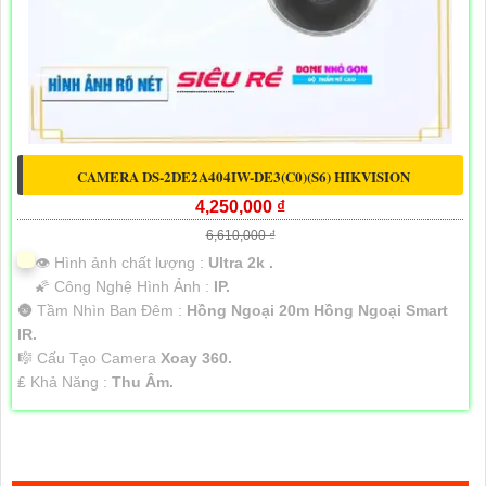
CAMERA DS-2DE2A404IW-DE3(C0)(S6) HIKVISION
4,250,000 ₫
6,610,000 ₫
👁 Hình ảnh chất lượng :
Ultra 2k .
🌠 Công Nghệ Hình Ảnh :
IP.
🌚 Tầm Nhìn Ban Đêm :
Hồng Ngoại 20m Hồng Ngoại Smart
IR.
🎼️ Cấu Tạo Camera
Xoay 360.
️₤ Khả Năng :
Thu Âm.