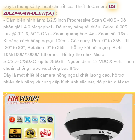
Đây là thông số kỹ thuật chi tiết của Thiết Bị Camera
DS-
2DE2A404IW-DE3/W(S6)
:
- Cảm biến hình ảnh: 1/2.5 inch Progressive Scan CMOS - Độ
phân giải: 4.0 Megapixel - Độ nhạy sáng tối thiểu: Color: 0.005
Lux @ (F1.6, AGC ON) - Zoom quang học: 4x - Zoom số: 16x -
Khoảng cách hồng ngoại: 100m - Góc quay: Pan: 0° to 355°, Tilt:
-20° to 90°, Rotation: 0° to 355° - Hỗ trợ kết nối mạng: RJ45
10M/100M/1000M Ethernet - Hỗ trợ thẻ nhớ: Micro
SD/SDHC/SDXC, up to 256GB - Nguồn điện: 12 VDC & PoE - Tiêu
chuẩn chống nước và chống bụi: IP66
Đây là một thiết bị camera hồng ngoại chất lượng cao, hỗ trợ
nhiều tính năng và cung cấp hình ảnh sắc nét, độ phân giải cao.