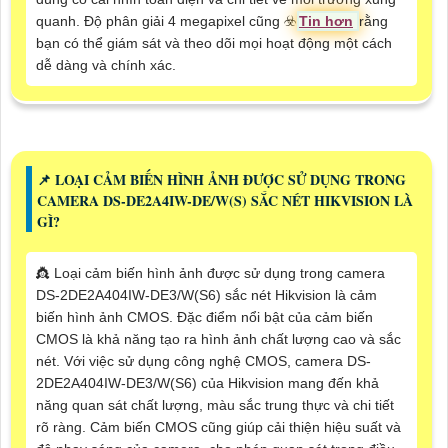
quanh. Độ phân giải 4 megapixel cũng ☣️
Tin hơn
rằng
bạn có thể giám sát và theo dõi mọi hoạt động một cách
dễ dàng và chính xác.
📌 LOẠI CẢM BIẾN HÌNH ẢNH ĐƯỢC SỬ DỤNG TRONG
CAMERA DS-DE2A4IW-DE/W(S) SẮC NÉT HIKVISION LÀ
GÌ?
👸 Loại cảm biến hình ảnh được sử dụng trong camera
DS-2DE2A404IW-DE3/W(S6) sắc nét Hikvision là cảm
biến hình ảnh CMOS. Đặc điểm nổi bật của cảm biến
CMOS là khả năng tạo ra hình ảnh chất lượng cao và sắc
nét. Với việc sử dụng công nghệ CMOS, camera DS-
2DE2A404IW-DE3/W(S6) của Hikvision mang đến khả
năng quan sát chất lượng, màu sắc trung thực và chi tiết
rõ ràng. Cảm biến CMOS cũng giúp cải thiện hiệu suất và