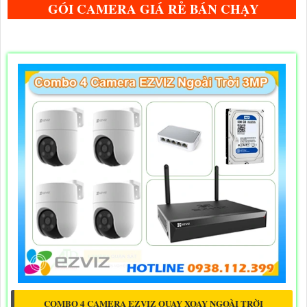
GÓI CAMERA GIÁ RẺ BÁN CHẠY
COMBO 4 CAMERA EZVIZ QUAY XOAY NGOÀI TRỜI