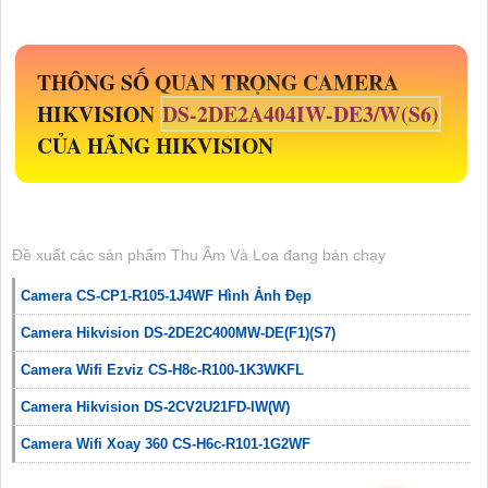
THÔNG SỐ QUAN TRỌNG CAMERA
HIKVISION
DS-2DE2A404IW-DE3/W(S6)
CỦA HÃNG HIKVISION
Đề xuất các sản phẩm Thu Âm Và Loa đang bán chạy
Camera CS-CP1-R105-1J4WF Hình Ảnh Đẹp
Camera Hikvision DS-2DE2C400MW-DE(F1)(S7)
Camera Wifi Ezviz CS-H8c-R100-1K3WKFL
Camera Hikvision DS-2CV2U21FD-IW(W)
Camera Wifi Xoay 360 CS-H6c-R101-1G2WF