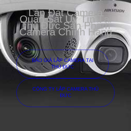
Lắp Đặt Camera
Quan Sát Uy Tín Tại
Thủ Đức Sản Phẩm
Camera Chính Hãng
BÁO GIÁ LẮP CAMERA TẠI
THỦ ĐỨC
CÔNG TY LẮP CAMERA THỦ
ĐỨC