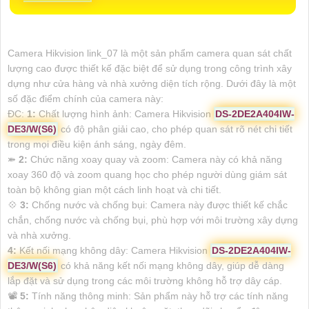
Camera Hikvision link_07 là một sản phẩm camera quan sát chất
lượng cao được thiết kế đặc biệt để sử dụng trong công trình xây
dựng như cửa hàng và nhà xưởng diện tích rộng. Dưới đây là một
số đặc điểm chính của camera này:
ĐC:
1:
Chất lượng hình ảnh: Camera Hikvision
DS-2DE2A404IW-
DE3/W(S6)
có độ phân giải cao, cho phép quan sát rõ nét chi tiết
trong mọi điều kiện ánh sáng, ngày đêm.
⤘
2:
Chức năng xoay quay và zoom: Camera này có khả năng
xoay 360 độ và zoom quang học cho phép người dùng giám sát
toàn bộ không gian một cách linh hoạt và chi tiết.
💠
3:
Chống nước và chống bụi: Camera này được thiết kế chắc
chắn, chống nước và chống bụi, phù hợp với môi trường xây dựng
và nhà xưởng.
4:
Kết nối mạng không dây: Camera Hikvision
DS-2DE2A404IW-
DE3/W(S6)
có khả năng kết nối mạng không dây, giúp dễ dàng
lắp đặt và sử dụng trong các môi trường không hỗ trợ dây cáp.
📽
5:
Tính năng thông minh: Sản phẩm này hỗ trợ các tính năng