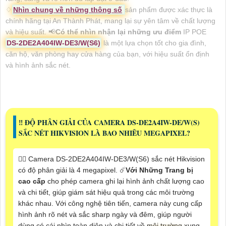
♢
Nhìn chung về những thông số
sản phẩm được xác thực là
chính hãng tại An Thành Phát, mang lại sự yên tâm về chất lượng
và hiệu suất. 📢
Có thể nhìn nhận lại những ưu điểm
IP POE
DS-2DE2A404IW-DE3/W(S6)
là một lựa chọn tốt cho gia đình,
căn hộ, văn phòng hay cửa hàng của bạn, với hiệu suất ổn định
và hình ảnh sắc nét.
‼️ ĐỘ PHÂN GIẢI CỦA CAMERA DS-DE2A4IW-DE/W(S)
SẮC NÉT HIKVISION LÀ BAO NHIÊU MEGAPIXEL?
❤️‍💋‍ Camera DS-2DE2A404IW-DE3/W(S6) sắc nét Hikvision
có độ phân giải là 4 megapixel. ☄️
Với Những Trang bị
cao cấp
cho phép camera ghi lại hình ảnh chất lượng cao
và chi tiết, giúp giám sát hiệu quả trong các môi trường
khác nhau. Với công nghệ tiên tiến, camera này cung cấp
hình ảnh rõ nét và sắc sharp ngày và đêm, giúp người
dùng có cái nhìn toàn diện và chi tiết về môi trường xung