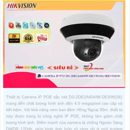
Thiết bị Camera IP POE sắc nét DS-2DE2A404IW-DE3/W(S6)
mang đến chất lượng hình ảnh đến 4.0 megapixel cao cấp và
tiết kiệm. Với khả năng xem ban đêm Hồng Ngoại 30m, thiết bị
này được trang bị công nghệ IP POE, không làm giảm chất
lượng hình ảnh. Điểm mạnh của camera là chống Ngược Sáng
DWDR 120db, giúp hình ảnh luôn rõ ràng dù ở môi trường