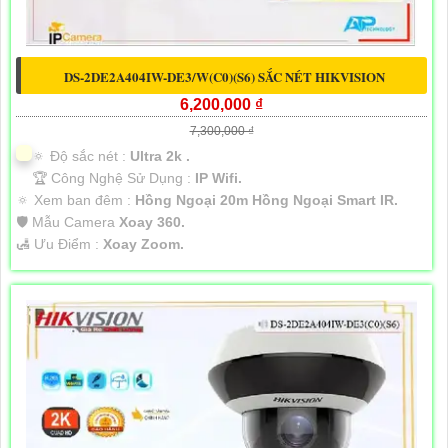
DS-2DE2A404IW-DE3/W(C0)(S6) SẮC NÉT HIKVISION
6,200,000 ₫
7,300,000 ₫
🔅 Độ sắc nét :
Ultra 2k .
🏆 Công Nghệ Sử Dụng :
IP Wifi.
🔅 Xem ban đêm :
Hồng Ngoại 20m Hồng Ngoại Smart IR.
🛡 Mẫu Camera
Xoay 360.
️🛃 Ưu Điểm :
Xoay Zoom.