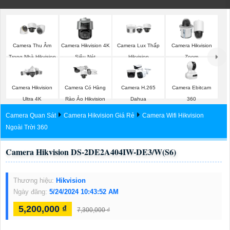
Camera Thu Âm
Camera Hikvision 4K
Camera Lux Thấp
Camera Hikvision
Trong Nhà Hikvision
Siêu Nét
Hikvision
Zoom
Camera Ebitcam
Camera Hikvision
Camera Có Hàng
Camera H.265
360
Ultra 4K
Rào Ảo Hikvision
Dahua
Camera Quan Sát
Camera Hikvision Giá Rẻ
Camera Wifi Hikvision
Ngoài Trời 360
Camera Hikvision DS-2DE2A404IW-DE3/W(S6)
Thương hiệu:
Hikvision
Ngày đăng:
5/24/2024 10:43:52 AM
5,200,000 ₫
7,300,000 ₫