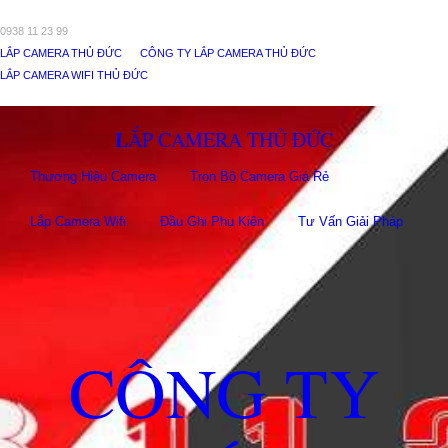
0938 11 23 99
LẮP CAMERA THỦ ĐỨC
CÔNG TY LẮP CAMERA THỦ ĐỨC
LẮP CAMERA WIFI THỦ ĐỨC
LẮP CAMERA THỦ ĐỨC
Thương Hiệu Camera
Trọn Bộ Camera Giá Rẻ
Lắp Camera Wifi
Đầu Ghi Phụ Kiên
Tư Vấn Giải Pháp
CÔNG TY