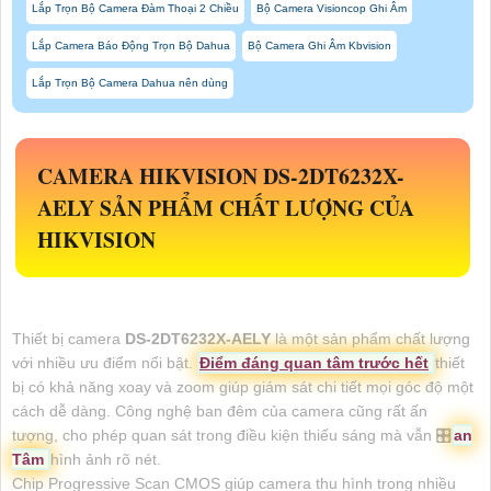
Lắp Trọn Bộ Camera Đàm Thoại 2 Chiều
Bộ Camera Visioncop Ghi Âm
Lắp Camera Báo Động Trọn Bộ Dahua
Bộ Camera Ghi Âm Kbvision
Lắp Trọn Bộ Camera Dahua nên dùng
CAMERA HIKVISION
DS-2DT6232X-
AELY
SẢN PHẨM CHẤT LƯỢNG CỦA
HIKVISION
Thiết bị camera
DS-2DT6232X-AELY
là một sản phẩm chất lượng
với nhiều ưu điểm nổi bật.
Điểm đáng quan tâm trước hết
thiết
bị có khả năng xoay và zoom giúp giám sát chi tiết mọi góc độ một
cách dễ dàng. Công nghệ ban đêm của camera cũng rất ấn
tượng, cho phép quan sát trong điều kiện thiếu sáng mà vẫn 🎛
an
Tâm
hình ảnh rõ nét.
Chip Progressive Scan CMOS giúp camera thu hình trong nhiều