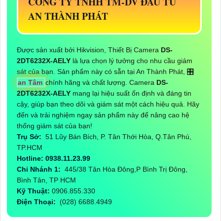
CÔNG TY TNHH TM-DV ĐẦU TƯ
AN THÀNH PHÁT
Được sản xuất bởi Hikvision, Thiết Bị Camera
DS-
2DT6232X-AELY
là lựa chọn lý tưởng cho nhu cầu giám
sát của bạn. Sản phẩm này có sẵn tại An Thành Phát, 🎛
an Tâm
chính hãng và chất lượng. Camera
DS-
2DT6232X-AELY
mang lại hiệu suất ổn định và đáng tin
cậy, giúp bạn theo dõi và giám sát một cách hiệu quả. Hãy
đến và trải nghiệm ngay sản phẩm này để nâng cao hệ
thống giám sát của bạn!
Trụ Sở:
51 Lũy Bán Bích, P. Tân Thới Hòa, Q.Tân Phú,
TP.HCM
Hotline: 0938.11.23.99
Chi Nhánh 1:
445/38 Tân Hòa Đông,P Bình Trị Đông,
Bình Tân, TP HCM
Kỹ Thuật:
0906.855.330
Điện Thoại:
(028) 6688.4949