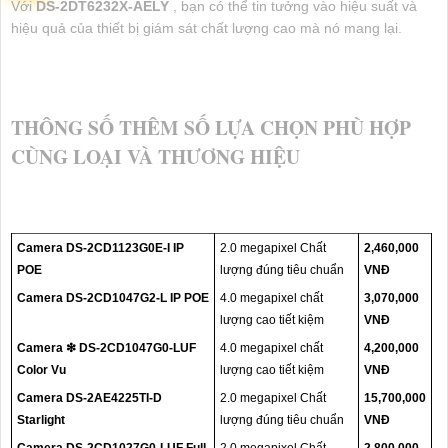
Với
DS-2DT6232X-AELY
, bạn có thể tin tưởng vào hiệu suất và
hiệu quả của thiết bị giám sát chất lượng cao mà nó mang lại.
THÔNG SỐ THÊM SỐ LỰA CHỌN PHÙ HỢP
CÙNG LOẠI VÀ THƯƠNG HIỆU
Camera DS-2CD1123G0E-I IP
2.0 megapixel Chất
2,460,000
POE
lượng đúng tiêu chuẩn
VNĐ
Camera DS-2CD1047G2-L IP POE
4.0 megapixel chất
3,070,000
lượng cao tiết kiệm
VNĐ
Camera ❇ DS-2CD1047G0-LUF
4.0 megapixel chất
4,200,000
Color Vu
lượng cao tiết kiệm
VNĐ
Camera DS-2AE4225TI-D
2.0 megapixel Chất
15,700,000
Starlight
lượng đúng tiêu chuẩn
VNĐ
Camera DS-2CD1027G0-LUF Full
2.0 megapixel Chất
2,800,000