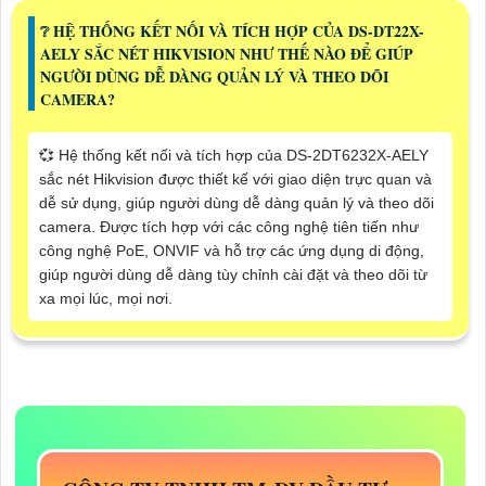
❔ HỆ THỐNG KẾT NỐI VÀ TÍCH HỢP CỦA DS-DT22X-
AELY SẮC NÉT HIKVISION NHƯ THẾ NÀO ĐỂ GIÚP
NGƯỜI DÙNG DỄ DÀNG QUẢN LÝ VÀ THEO DÕI
CAMERA?
💞 Hệ thống kết nối và tích hợp của DS-2DT6232X-AELY
sắc nét Hikvision được thiết kế với giao diện trực quan và
dễ sử dụng, giúp người dùng dễ dàng quản lý và theo dõi
camera. Được tích hợp với các công nghệ tiên tiến như
công nghệ PoE, ONVIF và hỗ trợ các ứng dụng di động,
giúp người dùng dễ dàng tùy chỉnh cài đặt và theo dõi từ
xa mọi lúc, mọi nơi.