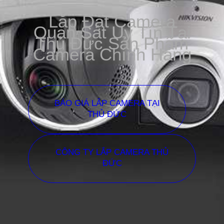
Lắp Đặt Camera
Quan Sát Uy Tín Tại
Thủ Đức Sản Phẩm
Camera Chính Hãng
BÁO GIÁ LẮP CAMERA TẠI
THỦ ĐỨC
CÔNG TY LẮP CAMERA THỦ
ĐỨC