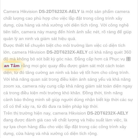
Camera Hikvision
DS-2DT6232X-AELY
là một sản phẩm camera
chất lượng cao phù hợp cho việc lắp đặt trong công trình xây
dựng, cửa hàng và nhà xưởng với diện tích rộng. Với công nghệ
tiên tiến, camera này mang đến hình ảnh sắc nét, rõ ràng để giúp
quản lý an ninh và giám sát hiệu quả.
Được thiết kế chuyên biệt cho môi trường làm việc có diện tích
lớn, camera Hikvision
DS-2DT6232X-AELY
có khả năng quét 360
độ mà không bỏ sót bất kỳ góc nào. Đẳng cấp hơn cả Phục vụ 🎛
an Tâm
rằng mọi góc quay đều được giám sát một cách toàn
diện, từ đó tăng cường an ninh và bảo vệ tốt hơn cho công trình.
Với khả năng quan sát trong điều kiện ánh sáng yếu và khả năng
zoom xa, camera này cung cấp khả năng giám sát toàn diện ngay
cả trong điều kiện môi trường khó khăn. Đồng thời, tính năng
cảnh báo thông minh sẽ giúp người dùng nhận biết kịp thời các sự
cố có thể xảy ra, từ đó đưa ra biện pháp kịp thời.
Trên thị trường hiện nay, camera Hikvision
DS-2DT6232X-AELY
đang được đánh giá cao về chất lượng và hiệu suất làm việc, là
sự lựa chọn hàng đầu cho việc lắp đặt trong các công trình xây
dựng, cửa hàng và nhà xưởng có diện tích rộng.