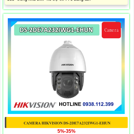
CAMERA HIKVISION DS-2DE7A232IWG1-EHUN
5%-35%