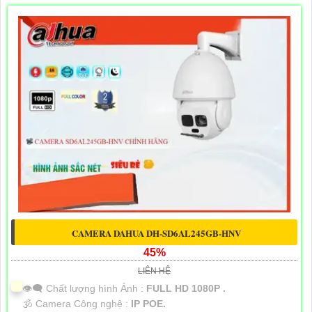
CAMERA DAHUA DH-SD6AL245GB-HNV
45%
LIÊN HỆ
👁️‍🗨 Chất lượng hình Ảnh :
FULL HD 1080P .
🕉️ Camera Công nghệ :
IP POE.