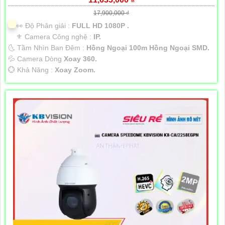
17,900,000 ₫
️👀 Độ Phân giải :
FULL HD 1080P .
⚜️ Camera Công nghệ :
IP.
🌜 Tầm Nhìn Ban Đêm :
Hồng Ngoại 100m Hồng Ngoại SMD.
💦 Camera Dòng
Xoay 360.
️💮 Khả Năng :
Xoay Zoom.