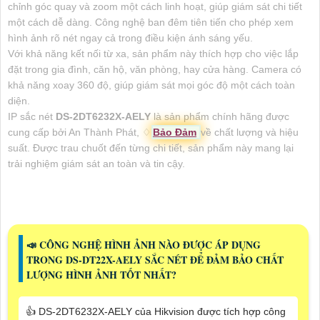
chỉnh góc quay và zoom một cách linh hoạt, giúp giám sát chi tiết
một cách dễ dàng. Công nghệ ban đêm tiên tiến cho phép xem
hình ảnh rõ nét ngay cả trong điều kiện ánh sáng yếu.
Với khả năng kết nối từ xa, sản phẩm này thích hợp cho việc lắp
đặt trong gia đình, căn hộ, văn phòng, hay cửa hàng. Camera có
khả năng xoay 360 độ, giúp giám sát mọi góc độ một cách toàn
diện.
IP sắc nét
DS-2DT6232X-AELY
là sản phẩm chính hãng được
cung cấp bởi An Thành Phát, ♢
Bảo Đảm
về chất lượng và hiệu
suất. Được trau chuốt đến từng chi tiết, sản phẩm này mang lại
trải nghiệm giám sát an toàn và tin cậy.
📣 CÔNG NGHỆ HÌNH ẢNH NÀO ĐƯỢC ÁP DỤNG
TRONG DS-DT22X-AELY SẮC NÉT ĐỂ ĐẢM BẢO CHẤT
LƯỢNG HÌNH ẢNH TỐT NHẤT?
👍 DS-2DT6232X-AELY của Hikvision được tích hợp công