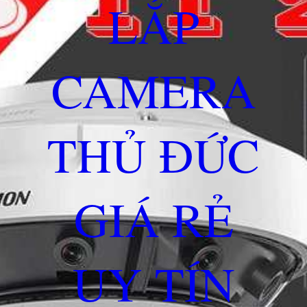
LẮP
CAMERA
THỦ ĐỨC
GIÁ RẺ
UY TÍN