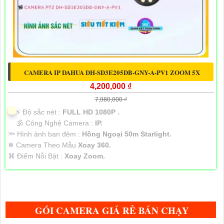
CAMERA IP DAHUA DH-SD3E205DB-GNY-A-PV1 ZOOM 5X
4,200,000 ₫
7,980,000 ₫
️⚡ Độ sắc nét :
FULL HD 1080P .
🕉️ Công Nghệ Camera :
IP.
🔦 Hình ảnh ban đêm :
Hồng Ngoại 50m Starlight.
❄ Camera Theo Mẫu
Xoay 360.
️⌘ Điểm Nỗi Bật :
Xoay Zoom.
GÓI CAMERA GIÁ RẺ BÁN CHẠY