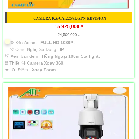
CAMERA KX-CAI2258EGPN KBVISION
15,925,000 ₫
24,500,000 ₫
💯 Độ sắc nét :
FULL HD 1080P .
⚒ Công Nghệ Sử Dụng :
IP.
💡 Xem ban đêm :
Hồng Ngoại 100m Starlight.
⛓ Thiết Kế Camera
Xoay 360.
️♚ Ưu Điểm :
Xoay Zoom.