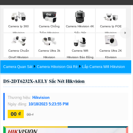
Camera Ip 360
Camera Chống
Camera Hikvision 4K
Camera Ip POE
Hikvision
Trộm Hikvision
Siêu Nét
Hikvision
Camera Chuẩn
Camera Ultra 3k
Camera Wifi
Camera Ultra 2K
Onvif Hikvision
Hikvision
Hikvision Báo Động
Kbvision
Camera Quan Sát
Camera Hikvision Giá Rẻ
Lắp Camera Wifi Hikvision
DS-2DT6232X-AELY Sắc Nét Hikvision
Thương hiệu:
Hikvision
Ngày đăng:
10/18/2023 5:23:55 PM
00 ₫
00 ₫