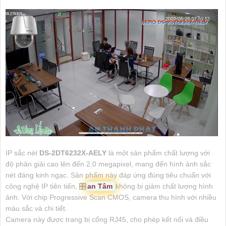
IP sắc nét
DS-2DT6232X-AELY
là một sản phẩm chất lượng với
độ phân giải cao lên đến 2.0 megapixel, mang đến hình ảnh sắc
nét đáng kinh ngạc. Sản phẩm này đáp ứng đúng tiêu chuẩn với
công nghệ IP tiên tiến, 🎛
an Tâm
không bị giảm chất lượng hình
ảnh. Với chip Progressive Scan CMOS, camera thu hình với nhiều
màu sắc và chi tiết.
Camera này được trang bị cổng RJ45, cho phép kết nối và điều