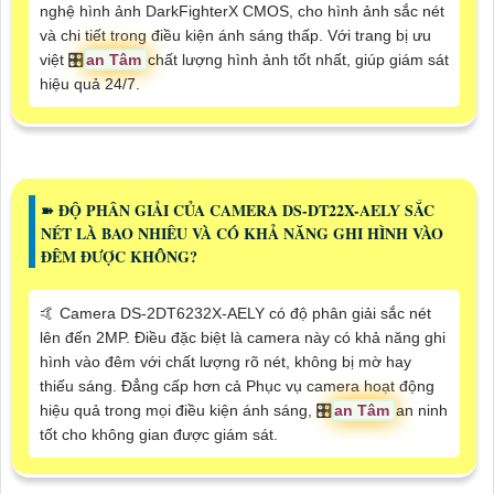
nghệ hình ảnh DarkFighterX CMOS, cho hình ảnh sắc nét
và chi tiết trong điều kiện ánh sáng thấp. Với trang bị ưu
việt 🎛
an Tâm
chất lượng hình ảnh tốt nhất, giúp giám sát
hiệu quả 24/7.
➽ ĐỘ PHÂN GIẢI CỦA CAMERA DS-DT22X-AELY SẮC
NÉT LÀ BAO NHIÊU VÀ CÓ KHẢ NĂNG GHI HÌNH VÀO
ĐÊM ĐƯỢC KHÔNG?
🤙 Camera DS-2DT6232X-AELY có độ phân giải sắc nét
lên đến 2MP. Điều đặc biệt là camera này có khả năng ghi
hình vào đêm với chất lượng rõ nét, không bị mờ hay
thiếu sáng. Đẳng cấp hơn cả Phục vụ camera hoạt động
hiệu quả trong mọi điều kiện ánh sáng, 🎛
an Tâm
an ninh
tốt cho không gian được giám sát.