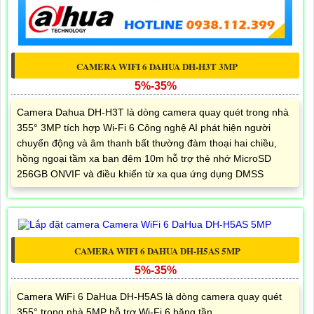
CAMERA WIFI 6 DAHUA DH-H3T 3MP
5%-35%
Camera Dahua DH-H3T là dòng camera quay quét trong nhà
355° 3MP tích hợp Wi-Fi 6 Công nghệ AI phát hiện người
chuyển động và âm thanh bất thường đàm thoại hai chiều,
hồng ngoại tầm xa ban đêm 10m hỗ trợ thẻ nhớ MicroSD
256GB ONVIF và điều khiển từ xa qua ứng dụng DMSS
CAMERA WIFI 6 DAHUA DH-H5AS 5MP
5%-35%
Camera WiFi 6 DaHua DH-H5AS là dòng camera quay quét
355° trong nhà 5MP hỗ trợ Wi-Fi 6 băng tần