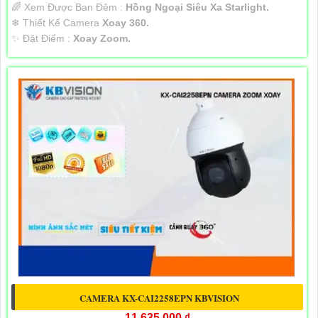
🌈 Xem Được Ban Đêm :
Hồng Ngoại Siêu Xa Starlight.
❄ Thiết Kế Camera
Xoay 360.
️✨ Đặt Điểm :
Xoay Zoom.
CAMERA KX-CAI2258EPN KBVISION
11,635,000 ₫