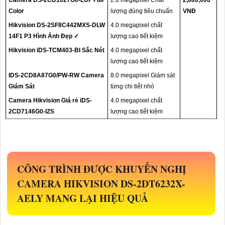
Color
lượng đúng tiêu chuẩn
VNĐ
Hikvision DS-2SF8C442MXS-DLW
4.0 megapixel chất
14F1 P3 Hình Ảnh Đẹp ✓
lượng cao tiết kiệm
Hikvision iDS-TCM403-BI Sắc Nét
4.0 megapixel chất
lượng cao tiết kiệm
IDS-2CD8A87G0/PW-RW Camera
8.0 megapixel Giám sát
Giám Sát
từng chi tiết nhỏ
Camera Hikvision Giá rẻ iDS-
4.0 megapixel chất
2CD7146G0-IZS
lượng cao tiết kiệm
CÔNG TRÌNH ĐƯỢC KHUYẾN NGHỊ
CAMERA HIKVISION
DS-2DT6232X-
AELY
MANG LẠI HIỆU QUẢ