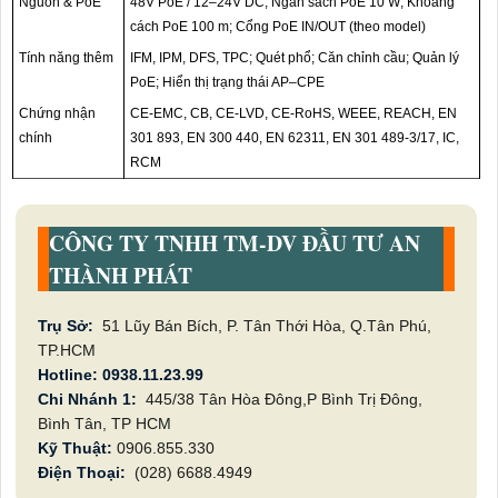
Nguồn & PoE
48V PoE / 12–24V DC; Ngân sách PoE 10 W; Khoảng
cách PoE 100 m; Cổng PoE IN/OUT (theo model)
Tính năng thêm
IFM, IPM, DFS, TPC; Quét phổ; Căn chỉnh cầu; Quản lý
PoE; Hiển thị trạng thái AP–CPE
Chứng nhận
CE-EMC, CB, CE-LVD, CE-RoHS, WEEE, REACH, EN
chính
301 893, EN 300 440, EN 62311, EN 301 489-3/17, IC,
RCM
CÔNG TY TNHH TM-DV ĐẦU TƯ AN
THÀNH PHÁT
Trụ Sở:
51 Lũy Bán Bích, P. Tân Thới Hòa, Q.Tân Phú,
TP.HCM
Hotline: 0938.11.23.99
Chi Nhánh 1:
445/38 Tân Hòa Đông,P Bình Trị Đông,
Bình Tân, TP HCM
Kỹ Thuật:
0906.855.330
Điện Thoại:
(028) 6688.4949