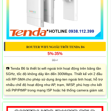
ROUTER WIFI NGOÀI TRỜI TENDA B6
5%-35%
00 ₫
📷 Tenda B6 là thiết bị wifi ngoài trời hoạt động trên băng tần
5GHz, tốc độ không dây lên đến 300Mbps. Thiết kế với 2 đầu
nối RP-SMA cho phép sử dụng ăng-ten ngoài linh hoạt, hỗ trợ
nhiều chế độ hoạt động như AP, trạm, WISP, phù hợp cho kết
nối PtP/PtMP trong mạng ISP hoặc hệ thống camera giám sát.