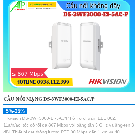
CẦU NỐI MẠNG DS-3WF3000-EI-5AC/P
5%-35%
Hikvision DS-3WF3000-EI-5AC/P hỗ trợ chuẩn IEEE 802.
11a/n/ac, tốc độ tối đa 867 Mbps với băng tần 5 GHz và ăng-ten 8
dBi. Thiết bị đạt thông lượng PTP 90 Mbps đến 1 km và 40...