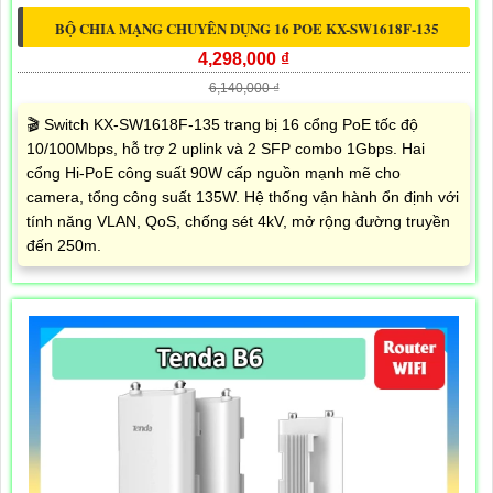
BỘ CHIA MẠNG CHUYÊN DỤNG 16 POE KX-SW1618F-135
4,298,000 ₫
6,140,000 ₫
🎬 Switch KX-SW1618F-135 trang bị 16 cổng PoE tốc độ
10/100Mbps, hỗ trợ 2 uplink và 2 SFP combo 1Gbps. Hai
cổng Hi-PoE công suất 90W cấp nguồn mạnh mẽ cho
camera, tổng công suất 135W. Hệ thống vận hành ổn định với
tính năng VLAN, QoS, chống sét 4kV, mở rộng đường truyền
đến 250m.