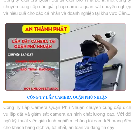
chuyên cung cấp các giải pháp camera quan sát chuyên nghiệp
và hiệu quả cho các cá nhân và doanh nghiệp tại khu vực Cần...
CÔNG TY LẮP CAMERA QUẬN PHÚ NHUẬN
Công Ty Lắp Camera Quận Phú Nhuận chuyên cung cấp dịch
vụ lắp đặt và giám sát camera an ninh chất lượng cao. Với đội
ngũ kỹ thuật viên giàu kinh nghiệm, chúng tôi cam kết mang đến
cho khách hàng dịch vụ tốt nhất, an toàn và đáng tin cậy