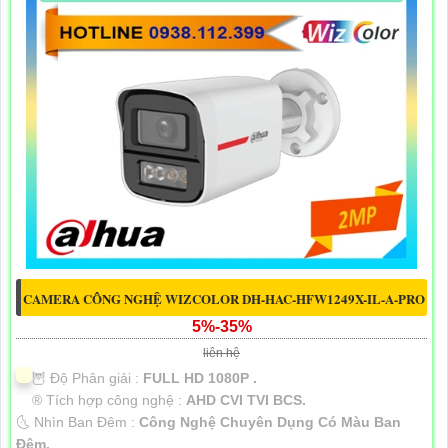
CAMERA CÔNG NGHỆ WIZCOLOR DH-HAC-HFW1249X-IL-A-PRO
5%-35%
liên hệ
🦉 Độ Phân giải :
FULL HD 1080P .
®️ Tích hợp công nghệ :
AHD CVI TVI BCS.
🌜 Nhìn Ban Đêm :
Công Nghệ Chuyên Dụng Có Màu Ban
Ðêm.