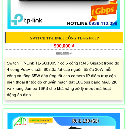
SWITCH TP-LINK 5 CỔNG TL-SG1005P
990,000 ₫
990,000 ₫
Switch TP-Link TL-SG1005P có 5 cổng RJ45 Gigabit trong đó
4 cổng PoE+ chuẩn 802.3af/at cấp nguồn tối đa 30W mỗi
cổng và tổng 65W đáp ứng tốt cho camera IP điểm truy cập
điện thoại IP tốc độ chuyển mạch đạt 10Gbps bảng MAC 2K
và khung Jumbo 16KB cho khả năng xử lý mượt mà hoạt
động ổn định