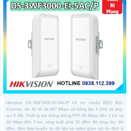
Hikvision DS-3WF3000-EI-5AC/P hỗ trợ chuẩn IEEE 802.
11a/n/ac, tốc độ tối đa 867 Mbps với băng tần 5 GHz và ăng-
ten 8 dBi. Thiết bị đạt thông lượng PTP 90 Mbps đến 1 km và
40 Mbps đến 3 km, công suất phát 22 dBm, độ nhạy thu -84
dBm, đảm bảo truyền tải dữ liệu và video giám sát ổn định ở