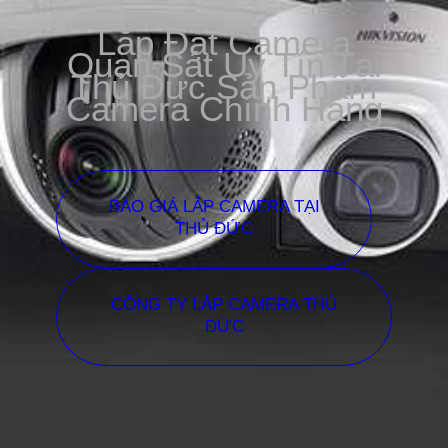
Lắp Đặt Camera
Quan Sát Uy Tín Tại
Thủ Đức Sản Phẩm
Camera Chính Hãng
BÁO GIÁ LẮP CAMERA TẠI
THỦ ĐỨC
CÔNG TY LẮP CAMERA THỦ
ĐỨC