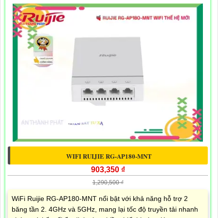
WIFI RUIJIE RG-AP180-MNT
903,350 ₫
1,290,500 ₫
WiFi Ruijie RG-AP180-MNT nổi bật với khả năng hỗ trợ 2
băng tần 2. 4GHz và 5GHz, mang lại tốc độ truyền tải nhanh