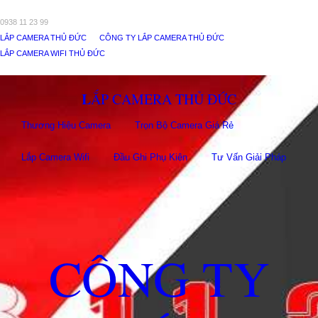
0938 11 23 99
LẮP CAMERA THỦ ĐỨC
CÔNG TY LẮP CAMERA THỦ ĐỨC
LẮP CAMERA WIFI THỦ ĐỨC
LẮP CAMERA THỦ ĐỨC
Thương Hiệu Camera
Trọn Bộ Camera Giá Rẻ
Lắp Camera Wifi
Đầu Ghi Phụ Kiên
Tư Vấn Giải Pháp
CÔNG TY