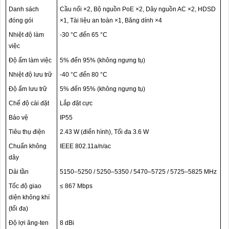
Danh sách
Cầu nối ×2, Bộ nguồn PoE ×2, Dây nguồn AC ×2, HDSD
đóng gói
×1, Tài liệu an toàn ×1, Băng dính ×4
Nhiệt độ làm
-30 °C đến 65 °C
việc
Độ ẩm làm việc
5% đến 95% (không ngưng tụ)
Nhiệt độ lưu trữ
-40 °C đến 80 °C
Độ ẩm lưu trữ
5% đến 95% (không ngưng tụ)
Chế độ cài đặt
Lắp đặt cực
Bảo vệ
IP55
Tiêu thụ điện
2.43 W (điển hình), Tối đa 3.6 W
Chuẩn không
IEEE 802.11a/n/ac
dây
Dải tần
5150–5250 / 5250–5350 / 5470–5725 / 5725–5825 MHz
Tốc độ giao
≤ 867 Mbps
diện không khí
(tối đa)
Độ lợi ăng-ten
8 dBi