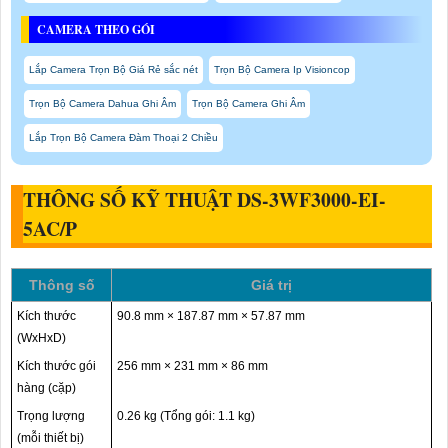
CAMERA THEO GÓI
Lắp Camera Trọn Bộ Giá Rẻ sắc nét
Trọn Bộ Camera Ip Visioncop
Trọn Bộ Camera Dahua Ghi Âm
Trọn Bộ Camera Ghi Âm
Lắp Trọn Bộ Camera Đàm Thoại 2 Chiều
THÔNG SỐ KỸ THUẬT DS-3WF3000-EI-
5AC/P
Thông số
Giá trị
Kích thước
90.8 mm × 187.87 mm × 57.87 mm
(WxHxD)
Kích thước gói
256 mm × 231 mm × 86 mm
hàng (cặp)
Trọng lượng
0.26 kg (Tổng gói: 1.1 kg)
(mỗi thiết bị)