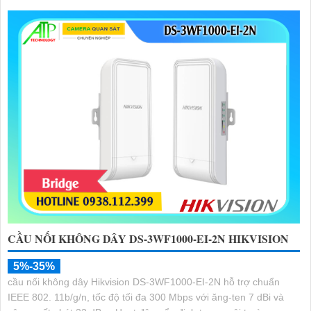
CẦU NỐI KHÔNG DÂY DS-3WF1000-EI-2N HIKVISION
5%-35%
cầu nối không dây Hikvision DS-3WF1000-EI-2N hỗ trợ chuẩn
IEEE 802. 11b/g/n, tốc độ tối đa 300 Mbps với ăng-ten 7 dBi và