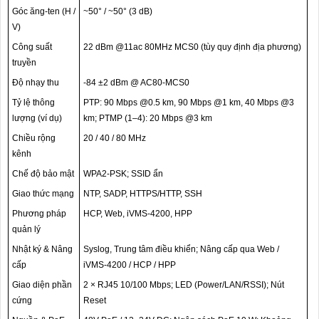
Góc ăng-ten (H /
~50° / ~50° (3 dB)
V)
Công suất
22 dBm @11ac 80MHz MCS0 (tùy quy định địa phương)
truyền
Độ nhạy thu
-84 ±2 dBm @ AC80-MCS0
Tỷ lệ thông
PTP: 90 Mbps @0.5 km, 90 Mbps @1 km, 40 Mbps @3
lượng (ví dụ)
km; PTMP (1–4): 20 Mbps @3 km
Chiều rộng
20 / 40 / 80 MHz
kênh
Chế độ bảo mật
WPA2-PSK; SSID ẩn
Giao thức mạng
NTP, SADP, HTTPS/HTTP, SSH
Phương pháp
HCP, Web, iVMS-4200, HPP
quản lý
Nhật ký & Nâng
Syslog, Trung tâm điều khiển; Nâng cấp qua Web /
cấp
iVMS-4200 / HCP / HPP
Giao diện phần
2 × RJ45 10/100 Mbps; LED (Power/LAN/RSSI); Nút
cứng
Reset