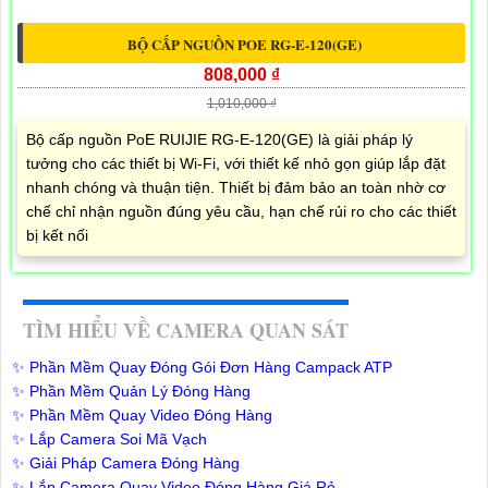
BỘ CẤP NGUỒN POE RG-E-120(GE)
808,000 ₫
1,010,000 ₫
Bộ cấp nguồn PoE RUIJIE RG-E-120(GE) là giải pháp lý
tưởng cho các thiết bị Wi-Fi, với thiết kế nhỏ gọn giúp lắp đặt
nhanh chóng và thuận tiện. Thiết bị đảm bảo an toàn nhờ cơ
chế chỉ nhận nguồn đúng yêu cầu, hạn chế rủi ro cho các thiết
bị kết nối
TÌM HIỂU VỀ CAMERA QUAN SÁT
✨ Phần Mềm Quay Đóng Gói Đơn Hàng Campack ATP
✨ Phần Mềm Quản Lý Đóng Hàng
✨ Phần Mềm Quay Video Đóng Hàng
✨ Lắp Camera Soi Mã Vạch
✨ Giải Pháp Camera Đóng Hàng
✨ Lắp Camera Quay Video Đóng Hàng Giá Rẻ