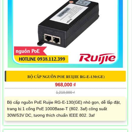
BỘ CẤP NGUỒN POE RUIJIE RG-E-130(GE)
968,000 ₫
1,210,000 ₫
Bộ cấp nguồn PoE Ruijie RG-E-130(GE) nhỏ gọn, dễ lắp đặt,
trang bị 1 cổng PoE 1000Base-T (802. 3af) công suất
30W/53V DC, tương thích chuẩn IEEE 802. 3af