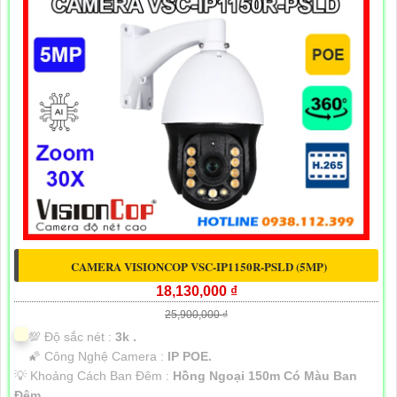
CAMERA VISIONCOP VSC-IP1150R-PSLD (5MP)
18,130,000 ₫
25,900,000 ₫
💯 Độ sắc nét :
3k .
🌠 Công Nghệ Camera :
IP POE.
💡 Khoảng Cách Ban Đêm :
Hồng Ngoại 150m Có Màu Ban
Ðêm.