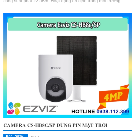
công suất phát 22 dBm. Hoạt động ổn định trong môi trường...
CAMERA CS-HB8C/SP DÙNG PIN MẶT TRỜI