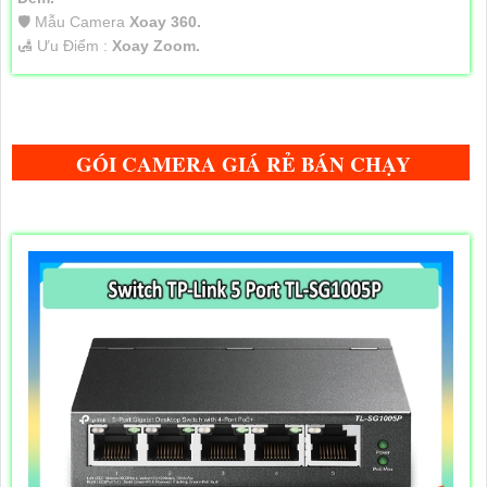
🛡 Mẫu Camera
Xoay 360.
️🛃 Ưu Điểm :
Xoay Zoom.
GÓI CAMERA GIÁ RẺ BÁN CHẠY