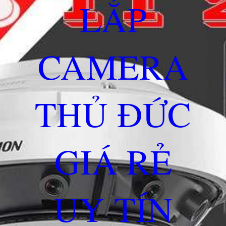
LẮP
CAMERA
THỦ ĐỨC
GIÁ RẺ
UY TÍN