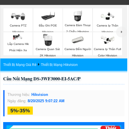
Camera Đàm Thoại
Camera PTZ
Đầu Ghi POE
Camera Ip Thân
2 Chiều Hikvision
Hikvision
Hikvision
Hikvision
Lắp Camera Hik
Camera Đếm Người
Camera Quan Sát
Camera Ip Thân Full
Phát Hiện Xe
Hikvision
2K Hikvision
Color Hikvision
Thiết Bị Mạng Giá Rẻ
Thiết Bị Mạng Hikvision
Cầu Nối Mạng DS-3WF3000-EI-5AC/P
Thương hiệu:
Hikvision
Ngày đăng:
8/20/2025 9:07:22 AM
5%-35%