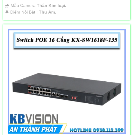
🌧️ Mẫu Camera
Thân Kim loại.
️🔔 Điểm Nỗi Bật :
Thu Âm.