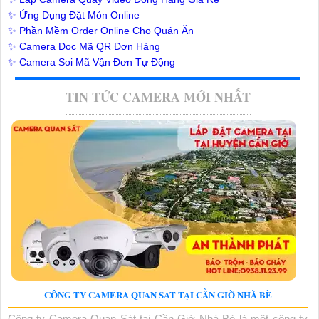
✨ Ứng Dụng Đặt Món Online
✨ Phần Mềm Order Online Cho Quán Ăn
✨ Camera Đọc Mã QR Đơn Hàng
✨ Camera Soi Mã Vận Đơn Tự Động
TIN TỨC CAMERA MỚI NHẤT
CÔNG TY CAMERA QUAN SAT TẠI CẦN GIỜ NHÀ BÈ
Công ty Camera Quan Sát tại Cần Giờ Nhà Bè là một công ty