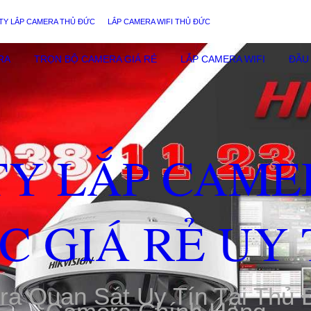
TY LẮP CAMERA THỦ ĐỨC
LẮP CAMERA WIFI THỦ ĐỨC
RA
TRỌN BỘ CAMERA GIÁ RẺ
LẮP CAMERA WIFI
ĐẦU 
TY LẮP CAME
C GIÁ RẺ UY 
ra Quan Sát Uy Tín Tại Thủ