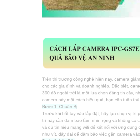
CÁCH LẮP CAMERA IPC-GS7E
QUẢ BẢO VỆ AN NINH
Trên thị trường công nghệ hiện nay, camera giám 
cho các gia đình và doanh nghiệp. Đặc biệt,
cam
360 độ ngoài trời là một lựa chọn đáng tin cậy, n
camera này một cách hiệu quả, bạn cần tuân thủ
Bước 1: Chuẩn Bị
Trước khi bắt tay vào lắp đặt, hãy lựa chọn vị tr
trí này cần đảm bảo tầm nhìn rộng và không có c
và đủ tín hiệu mạng wifi để kết nối với ứng dụng
như vít, dây đai để đảm bảo việc gắn camera vào 