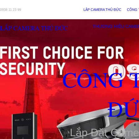
0938 11 23 99
LẮP CAMERA THỦ ĐỨC
CÔNG 
LẮP CAMERA THỦ ĐỨC
THƯƠNG HIỆU CAME
CÔNG 
ĐỨ
Lắp Đặt Came