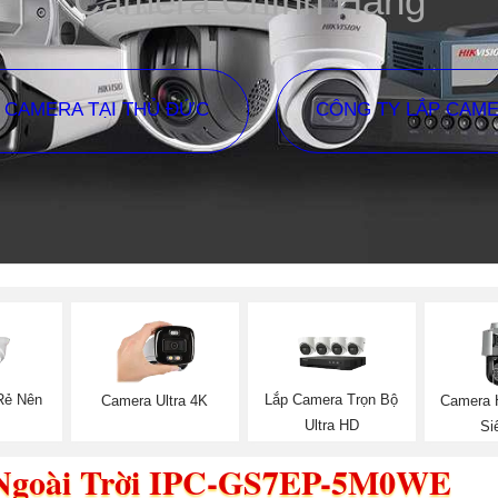
Camera Chính Hãng
P CAMERA TẠI THỦ ĐỨC
CÔNG TY LẮP CAM
Rẻ Nên
Lắp Camera Trọn Bộ
Camera Ultra 4K
Camera H
Ultra HD
Si
 Ngoài Trời IPC-GS7EP-5M0WE