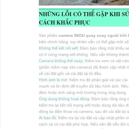
NHỮNG LỖI CÓ THỂ GẶP KHI S
CÁCH KHẮC PHỤC
Sản phẩm
camera IMOU quay xoay ngoài trờ
kiện chính hãng, tuy nhiên vẫn có thể gặp một số
Không thể kết nối wifi:
Đảm bảo rằng mật khẩu wif
có ở cùng mạng wifi không. Nếu vẫn không thành 
Camera không thể xoay:
Kiểm tra xem có vật cả
(phần mềm nạp vào camera) đã được cập nhật mới 
về cài đặt gốc và cài đặt lại từ đầu.
Hình ảnh bị mờ:
Kiểm tra độ phân giải và các cài
mạnh và ổn định để truyền dữ liệu hình ảnh. Nếu
đêm hoặc ánh sáng môi trường trong ứng dụng.
Ứng dụng không hoạt động:
Đảm bảo rằng ứng dụ
kiểm tra lại kết nối mạng wifi hoặc dùng dữ liệu 
động lại điện thoại và camera, sau đó cài đặt lạ
AI báo lỗi:
Kiểm tra lại cài đặt và cập nhật phần
cách và có cài đặt phù hợp. Nếu vấn đề vẫn tồn tại