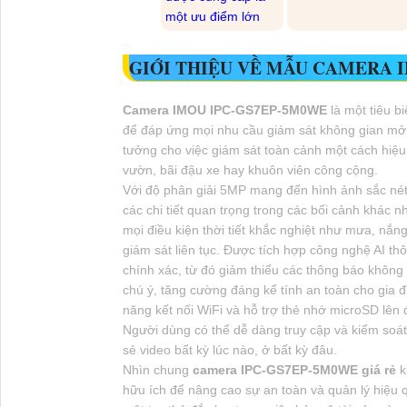
một ưu điểm lớn
GIỚI THIỆU VỀ MẪU CAMERA 
Camera IMOU IPC-GS7EP-5M0WE
là một tiêu bi
để đáp ứng mọi nhu cầu giám sát không gian mở. 
tưởng cho việc giám sát toàn cảnh một cách hiệu 
vườn, bãi đậu xe hay khuôn viên công cộng.
Với độ phân giải 5MP mang đến hình ảnh sắc nét,
các chi tiết quan trọng trong các bối cảnh khác
mọi điều kiện thời tiết khắc nghiệt như mưa, nắng
giám sát liên tục. Được tích hợp công nghệ AI t
chính xác, từ đó giảm thiểu các thông báo không
chú ý, tăng cường đáng kể tính an toàn cho gia
năng kết nối WiFi và hỗ trợ thẻ nhớ microSD lên 
Người dùng có thể dễ dàng truy cập và kiểm soát
sẻ video bất kỳ lúc nào, ở bất kỳ đâu.
Nhìn chung
camera IPC-GS7EP-5M0WE giá rẻ
k
hữu ích để nâng cao sự an toàn và quản lý hiệu 