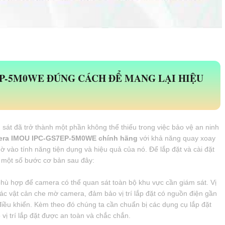
P-5M0WE ĐÚNG CÁCH ĐỂ MANG LẠI HIỆU
sát đã trở thành một phần không thể thiếu trong việc bảo vệ an ninh
era IMOU IPC-GS7EP-5M0WE chính hãng
với khả năng quay xoay
hờ vào tính năng tiện dụng và hiệu quả của nó. Để lắp đặt và cài đặt
 một số bước cơ bản sau đây:
í phù hợp để camera có thể quan sát toàn bộ khu vực cần giám sát. Vị
ác vật cản che mờ camera, đảm bảo vị trí lắp đặt có nguồn điện gần
 điều khiển. Kèm theo đó chúng ta cần chuẩn bị các dụng cụ lắp đặt
vị trí lắp đặt được an toàn và chắc chắn.