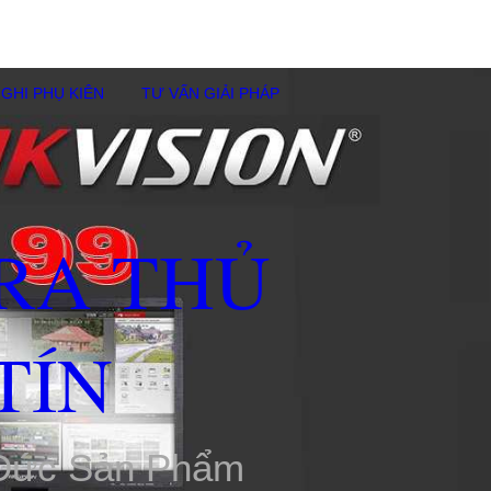
GHI PHỤ KIÊN
TƯ VẤN GIẢI PHÁP
RA THỦ
TÍN
 Đức Sản Phẩm