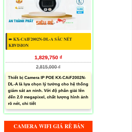
➠ KX-CAIF2002N-DL-A SẮC NÉT
KBVISION
1,829,750 ₫
2,815,000 ₫
Thiết bị Camera IP POE KX-CAiF2002N-
DL-A là lựa chọn lý tưởng cho hệ thống
5M0WE
giám sát an ninh. Với độ phân giải lên
đến 2.0 megapixel, chất lượng hình ảnh
rõ nét, chi tiết
CAMERA WIFI GIÁ RẺ BÁN