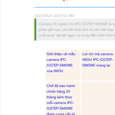
6/21/2024 10:07:01 AM
Camera 3K ngoài trời IPC-GS7EP-5M0WE là sự l
phân giải cao, chi tiết hình ảnh rõ nét, kết h
suất quan sát tốt ngay cả trong điều kiện thời t
Giới thiệu về mẫu
Lợi ích mà camera
camera IPC-
IMOU IPC-GS7EP-
GS7EP-5M0WE
5M0WE mang lại
của IMOU
Chế độ bảo hành
chính hãng 24
tháng kèm theo
mỗi camera IPC-
GS7EP-5M0WE
được cung cấp là