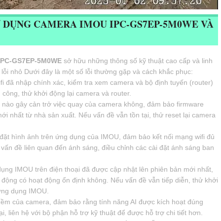
Ử DỤNG CAMERA IMOU IPC-GS7EP-5M0WE VÀ
i IPC-GS7EP-5M0WE
sở hữu những thông số kỹ thuật cao cấp và linh
 lỗi nhỏ Dưới đây là một số lỗi thường gặp và cách khắc phục:
i đã nhập chính xác, kiểm tra xem camera và bộ định tuyến (router)
công, thử khởi động lại camera và router.
n nào gây cản trở việc quay của camera không, đảm bảo firmware
nhất từ nhà sản xuất. Nếu vấn đề vẫn tồn tại, thử reset lại camera
 đặt hình ảnh trên ứng dụng của IMOU, đảm bảo kết nối mạng wifi đủ
 vấn đề liên quan đến ánh sáng, điều chỉnh các cài đặt ánh sáng ban
ng IMOU trên điện thoại đã được cập nhật lên phiên bản mới nhất,
di động có hoạt động ổn định không. Nếu vấn đề vẫn tiếp diễn, thử khởi
i ứng dụng IMOU.
 mềm của camera, đảm bảo rằng tính năng AI được kích hoạt đúng
, liên hệ với bộ phận hỗ trợ kỹ thuật để được hỗ trợ chi tiết hơn.