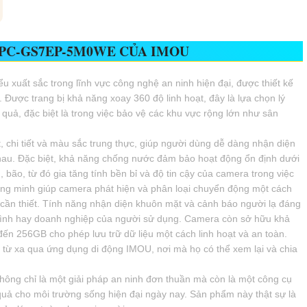
IPC-GS7EP-5M0WE CỦA IMOU
ểu xuất sắc trong lĩnh vực công nghệ an ninh hiện đại, được thiết kế
Được trang bị khả năng xoay 360 độ linh hoạt, đây là lựa chọn lý
quả, đặc biệt là trong việc bảo vệ các khu vực rộng lớn như sân
 chi tiết và màu sắc trung thực, giúp người dùng dễ dàng nhận diện
 nhau. Đặc biệt, khả năng chống nước đảm bảo hoạt động ổn định dưới
, bão, từ đó gia tăng tính bền bỉ và độ tin cậy của camera trong việc
hông minh giúp camera phát hiện và phân loại chuyển động một cách
 cần thiết. Tính năng nhận diện khuôn mặt và cảnh báo người lạ đáng
 đình hay doanh nghiệp của người sử dụng. Camera còn sở hữu khả
đến 256GB cho phép lưu trữ dữ liệu một cách linh hoạt và an toàn.
 từ xa qua ứng dụng di động IMOU, nơi mà họ có thể xem lại và chia
hông chỉ là một giải pháp an ninh đơn thuần mà còn là một công cụ
quả cho môi trường sống hiện đại ngày nay. Sản phẩm này thật sự là