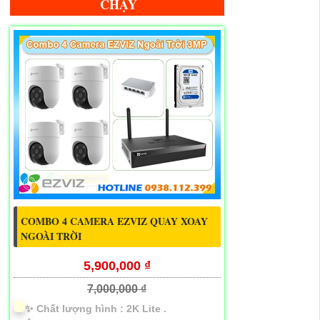
CHẠY
COMBO 4 CAMERA EZVIZ QUAY XOAY
NGOÀI TRỜI
5,900,000 ₫
7,000,000 ₫
✨ Chất lượng hình :
2K Lite .