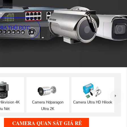
ERA THỦ ĐỨC
ikvision 4K
Camera Hdparagon
Camera Ultra HD Hilook
êu Nét
Ultra 2K
CAMERA QUAN SÁT GIÁ RẺ