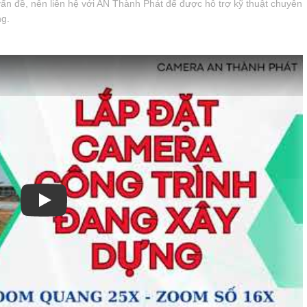
ấn đề, nên liên hệ với AN Thành Phát để được hỗ trợ kỹ thuật chuyên
ng.
Xem video Giới Thiệu Camera 3K Ngoài Trời IPC-GS7EP-