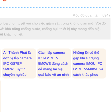
Mức độ quan tâm: 8947
ựa chọn tuyệt vời cho việc giám sát trong không gian mở. Với độ
ợp với khả năng chống nước, chống bụi, thiết bị này mang đến hiệu
iết khắc nghiệt.
An Thành Phát là
Cách lắp camera
Những lỗi có thể
đơn vị lắp camera
IPC-GS7EP-
gặp khi sử dụng
IPC-GS7EP-
5M0WE đúng cách
camera IMOU IPC-
5M0WE uy tín,
để mang lại hiệu
GS7EP-5M0WE và
chuyên nghiệp
quả bảo vệ an ninh
cách khắc phục