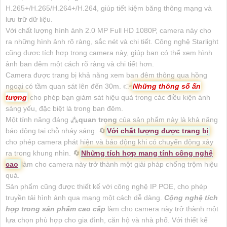
H.265+/H.265/H.264+/H.264, giúp tiết kiệm băng thông mạng và
lưu trữ dữ liệu.
Với chất lượng hình ảnh 2.0 MP Full HD 1080P, camera này cho
ra những hình ảnh rõ ràng, sắc nét và chi tiết. Công nghệ Starlight
cũng được tích hợp trong camera này, giúp bạn có thể xem hình
ảnh ban đêm một cách rõ ràng và chi tiết hơn.
Camera được trang bị khả năng xem ban đêm thông qua hồng
ngoại có tầm quan sát lên đến 30m. 👉
Những thông số ấn
tượng
cho phép bạn giám sát hiệu quả trong các điều kiện ánh
sáng yếu, đặc biệt là trong ban đêm.
Một tính năng đáng ⁂
quan trọng
của sản phẩm này là khả năng
báo động tại chỗ nháy sáng. 🔄
Với chất lượng được trang bị
cho phép camera phát hiện và báo động khi có chuyển động xảy
ra trong khung nhìn. 🔄
Những tích hợp mang tính công nghệ
cao
làm cho camera này trở thành một giải pháp chống trộm hiệu
quả.
Sản phẩm cũng được thiết kế với công nghệ IP POE, cho phép
truyền tải hình ảnh qua mạng một cách dễ dàng.
Cộng nghệ tích
hợp trong sản phẩm cao cấp
làm cho camera này trở thành một
lựa chọn phù hợp cho gia đình, căn hộ và nhà phố. Với thiết kế