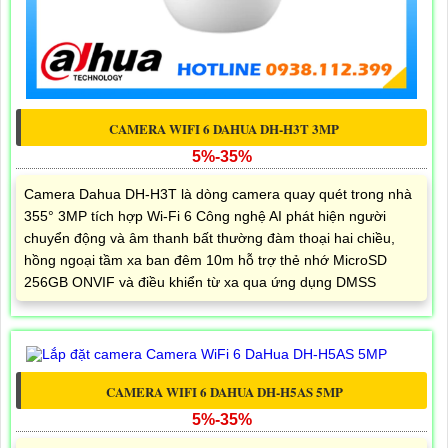
CAMERA WIFI 6 DAHUA DH-H3T 3MP
5%-35%
Camera Dahua DH-H3T là dòng camera quay quét trong nhà
355° 3MP tích hợp Wi-Fi 6 Công nghệ AI phát hiện người
chuyển động và âm thanh bất thường đàm thoại hai chiều,
hồng ngoại tầm xa ban đêm 10m hỗ trợ thẻ nhớ MicroSD
256GB ONVIF và điều khiển từ xa qua ứng dụng DMSS
CAMERA WIFI 6 DAHUA DH-H5AS 5MP
5%-35%