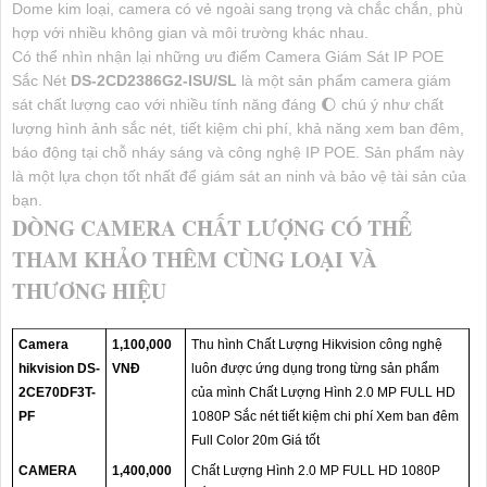
Dome kim loại, camera có vẻ ngoài sang trọng và chắc chắn, phù
hợp với nhiều không gian và môi trường khác nhau.
Có thể nhìn nhận lại những ưu điểm Camera Giám Sát IP POE
Sắc Nét
DS-2CD2386G2-ISU/SL
là một sản phẩm camera giám
sát chất lượng cao với nhiều tính năng đáng 🌔 chú ý như chất
lượng hình ảnh sắc nét, tiết kiệm chi phí, khả năng xem ban đêm,
báo động tại chỗ nháy sáng và công nghệ IP POE. Sản phẩm này
là một lựa chọn tốt nhất để giám sát an ninh và bảo vệ tài sản của
bạn.
DÒNG CAMERA CHẤT LƯỢNG CÓ THỂ
THAM KHẢO THÊM CÙNG LOẠI VÀ
THƯƠNG HIỆU
Camera
1,100,000
Thu hình Chất Lượng Hikvision công nghệ
hikvision DS-
VNĐ
luôn được ứng dụng trong từng sản phẩm
2CE70DF3T-
của mình Chất Lượng Hình 2.0 MP FULL HD
PF
1080P Sắc nét tiết kiệm chi phí Xem ban đêm
Full Color 20m Giá tốt
CAMERA
1,400,000
Chất Lượng Hình 2.0 MP FULL HD 1080P