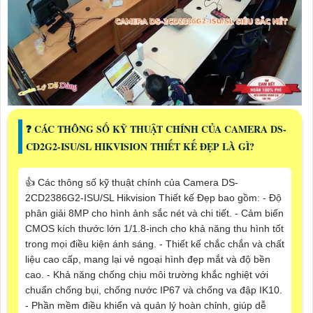
️❓ CÁC THÔNG SỐ KỸ THUẬT CHÍNH CỦA CAMERA DS-
CD2G2-ISU/SL HIKVISION THIẾT KẾ ĐẸP LÀ GÌ?
👍 Các thông số kỹ thuật chính của Camera DS-
2CD2386G2-ISU/SL Hikvision Thiết kế Đẹp bao gồm: - Độ
phân giải 8MP cho hình ảnh sắc nét và chi tiết. - Cảm biến
CMOS kích thước lớn 1/1.8-inch cho khả năng thu hình tốt
trong mọi điều kiện ánh sáng. - Thiết kế chắc chắn và chất
liệu cao cấp, mang lại vẻ ngoại hình đẹp mắt và độ bền
cao. - Khả năng chống chịu môi trường khắc nghiệt với
chuẩn chống bụi, chống nước IP67 và chống va đập IK10.
- Phần mềm điều khiển và quản lý hoàn chỉnh, giúp dễ