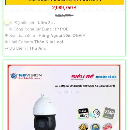
2,089,750 ₫
3,215,000 ₫
🔅 Độ sắc nét :
Ultra 2k .
®️ Công Nghệ Sử Dụng :
IP POE.
❃ Xem ban đêm :
Hồng Ngoại 50m ONVIF.
❄ Loại Camera
Thân Kim Loại.
️⇝ Ưu Điểm :
Thu Âm.