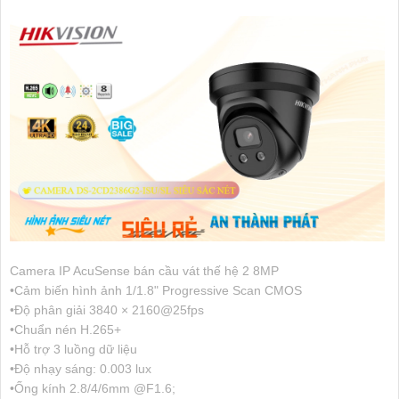
Camera IP AcuSense bán cầu vát thế hệ 2 8MP
•Cảm biến hình ảnh 1/1.8" Progressive Scan CMOS
•Độ phân giải 3840 × 2160@25fps
•Chuẩn nén H.265+
•Hỗ trợ 3 luồng dữ liệu
•Độ nhạy sáng: 0.003 lux
•Ống kính 2.8/4/6mm @F1.6;