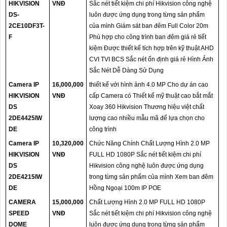
HIKVISION
VNĐ
Sắc nét tiết kiệm chi phí Hikvision công nghệ
DS-
luôn được ứng dụng trong từng sản phẩm
2CE10DF3T-
của mình Giám sát ban đêm Full Color 20m
F
Phù hợp cho công trình ban đêm giá rẻ tiết
kiệm Được thiết kế tích hợp trên kỹ thuật AHD
CVI TVI BCS Sắc nét ổn định giá rẻ Hình Ảnh
Sắc Nét Dễ Dàng Sử Dụng
Camera IP
16,000,000
thiết kế với hình ảnh 4.0 MP Cho dự án cao
HIKVISION
VNĐ
cấp Camera có Thiết kế mỹ thuật cao bắt mắt
DS
Xoay 360 Hikvision Thương hiệu việt chất
2DE4425IW
lượng cao nhiều mẫu mã để lựa chọn cho
DE
công trình
Camera IP
10,320,000
Chức Năng Chính Chất Lượng Hình 2.0 MP
HIKVISION
VNĐ
FULL HD 1080P Sắc nét tiết kiệm chi phí
DS
Hikvision công nghệ luôn được ứng dụng
2DE4215IW
trong từng sản phẩm của mình Xem ban đêm
DE
Hồng Ngoại 100m IP POE
CAMERA
15,000,000
Chất Lượng Hình 2.0 MP FULL HD 1080P
SPEED
VNĐ
Sắc nét tiết kiệm chi phí Hikvision công nghệ
DOME
luôn được ứng dụng trong từng sản phẩm