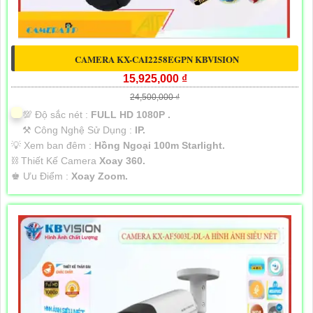
CAMERA KX-CAI2258EGPN KBVISION
15,925,000 ₫
24,500,000 ₫
💯 Độ sắc nét :
FULL HD 1080P .
⚒ Công Nghệ Sử Dụng :
IP.
💡 Xem ban đêm :
Hồng Ngoại 100m Starlight.
⛓ Thiết Kế Camera
Xoay 360.
️♚ Ưu Điểm :
Xoay Zoom.