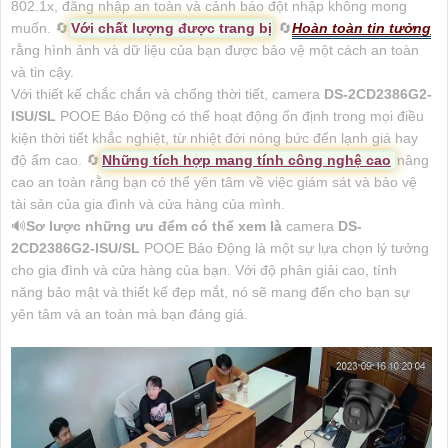
802.1x, đăng nhập an toàn và cảnh báo đột nhập không mong
muốn. 🔄
Với chất lượng được trang bị
🔄
Hoàn toàn tin tưởng
rằng hình ảnh và dữ liệu của bạn được bảo vệ một cách an toàn
và tin cậy.
Với thiết kế chắc chắn và chống thời tiết, camera
DS-2CD2386G2-
ISU/SL
POOE Báo Động có thể hoạt động ổn định trong mọi điều
kiện thời tiết khắc nghiệt, từ nhiệt đới nóng bức đến lạnh giá hay
độ ẩm cao. 🔄
Những tích hợp mang tính công nghệ cao
nâng
cao an toàn rằng bạn có thể yên tâm về việc giám sát và bảo vệ
tài sản của gia đình và cửa hàng của mình.
🔊
Sơ lược những ưu đểm có thể xem là
camera
DS-
2CD2386G2-ISU/SL
POOE Báo Động là một sự lựa chọn lý tưởng
cho gia đình và cửa hàng của bạn. Với độ phân giải cao, tính
năng bảo mật và thiết kế đẹp mắt, nó sẽ mang đến cho bạn sự
yên tâm và an toàn mà bạn đáng giá.