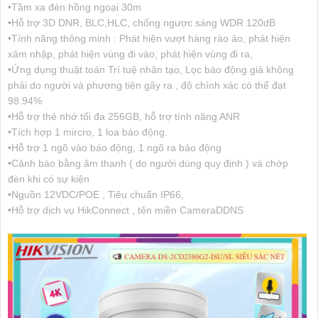
•Tầm xa đèn hồng ngoại 30m
•Hỗ trợ 3D DNR, BLC,HLC, chống ngược sáng WDR 120dB
•Tính năng thông minh : Phát hiện vượt hàng rào ảo, phát hiện
xâm nhập, phát hiện vùng đi vào, phát hiện vùng đi ra,
•Ứng dụng thuật toán Trí tuệ nhân tạo, Lọc báo động giả không
phải do người và phương tiện gây ra , độ chính xác có thể đạt
98.94%
•Hỗ trợ thẻ nhớ tối đa 256GB, hỗ trợ tính năng ANR
•Tích hợp 1 mircro, 1 loa báo động.
•Hỗ trợ 1 ngõ vào báo động, 1 ngõ ra báo động
•Cảnh báo bằng âm thanh ( do người dùng quy định ) và chớp
đèn khi có sự kiện
•Nguồn 12VDC/POE ; Tiêu chuẩn IP66,
•Hỗ trợ dịch vụ HikConnect , tên miền CameraDDNS