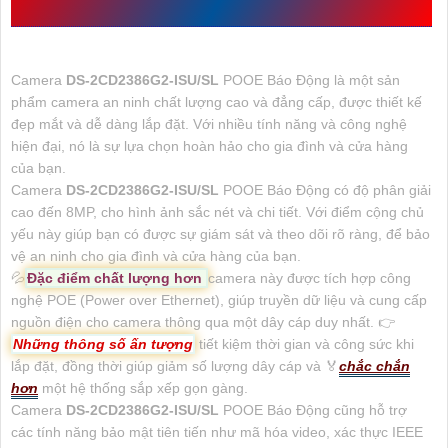
2CD2386G2-ISU/SL
Camera
DS-2CD2386G2-ISU/SL
POOE Báo Động là một sản
phẩm camera an ninh chất lượng cao và đẳng cấp, được thiết kế
đẹp mắt và dễ dàng lắp đặt. Với nhiều tính năng và công nghệ
hiện đại, nó là sự lựa chọn hoàn hảo cho gia đình và cửa hàng
của bạn.
Camera
DS-2CD2386G2-ISU/SL
POOE Báo Động có độ phân giải
cao đến 8MP, cho hình ảnh sắc nét và chi tiết. Với điểm cộng chủ
yếu này giúp bạn có được sự giám sát và theo dõi rõ ràng, để bảo
vệ an ninh cho gia đình và cửa hàng của bạn.
💦
Đặc điểm chất lượng hơn
camera này được tích hợp công
nghệ POE (Power over Ethernet), giúp truyền dữ liệu và cung cấp
nguồn điện cho camera thông qua một dây cáp duy nhất. 👉
Những thông số ấn tượng
tiết kiệm thời gian và công sức khi
lắp đặt, đồng thời giúp giảm số lượng dây cáp và ️🏅️
chắc chắn
hơn
một hệ thống sắp xếp gọn gàng.
Camera
DS-2CD2386G2-ISU/SL
POOE Báo Động cũng hỗ trợ
các tính năng bảo mật tiên tiến như mã hóa video, xác thực IEEE