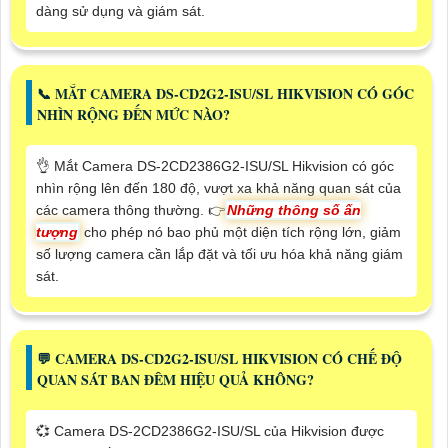
dàng sử dụng và giám sát.
📞 MẮT CAMERA DS-CD2G2-ISU/SL HIKVISION CÓ GÓC
NHÌN RỘNG ĐẾN MỨC NÀO?
👌 Mắt Camera DS-2CD2386G2-ISU/SL Hikvision có góc
nhìn rộng lên đến 180 độ, vượt xa khả năng quan sát của
các camera thông thường. 👉
Những thông số ấn
tượng
cho phép nó bao phủ một diện tích rộng lớn, giảm
số lượng camera cần lắp đặt và tối ưu hóa khả năng giám
sát.
️💬 CAMERA DS-CD2G2-ISU/SL HIKVISION CÓ CHẾ ĐỘ
QUAN SÁT BAN ĐÊM HIỆU QUẢ KHÔNG?
💞 Camera DS-2CD2386G2-ISU/SL của Hikvision được