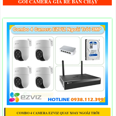
GÓI CAMERA GIÁ RẺ BÁN CHẠY
COMBO 4 CAMERA EZVIZ QUAY XOAY NGOÀI TRỜI