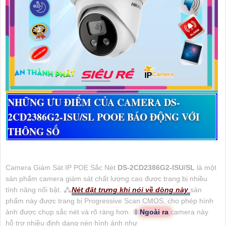
NHỮNG ƯU ĐIỂM CỦA CAMERA
DS-
2CD2386G2-ISU/SL
POOE BÁO ĐỘNG VỚI
THÔNG SỐ
Camera Giám Sát IP POE Sắc Nét
DS-2CD2386G2-ISU/SL
là một
sản phẩm camera giám sát chất lượng cao được trang bị nhiều
tính năng nổi bật. ⁂
Nét đặt trưng khi nói về dòng này
sản
phẩm này được trang bị Progressive Scan CMOS, cho phép hình
ảnh được chụp sắc nét và rõ ràng hơn. 🐜
Ngoài ra
camera này
hỗ trợ nhiều định dạng nén hình ảnh như