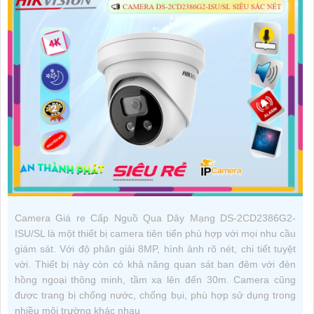
Camera Giá re Cấp Nguồ Qua Dây Mạng DS-2CD2386G2-
ISU/SL là một thiết bị camera tiên tiến phù hợp với mọi nhu cầu
giám sát. Với độ phân giải 8MP, hình ảnh rõ nét, chi tiết tuyệt
vời. Thiết bị này còn có khả năng quan sát ban đêm với đèn
hồng ngoại thông minh, tầm xa lên đến 30m. Camera cũng
được trang bị chống nước, chống bụi, phù hợp sử dụng trong
nhiều môi trường khác nhau