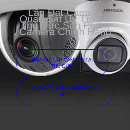
Lắp Đặt Camera
Quan Sát Uy Tín Tại
Thủ Đức Sản Phẩm
Camera Chính Hãng
BÁO GIÁ LẮP CAMERA TẠI
THỦ ĐỨC
CÔNG TY LẮP CAMERA THỦ
ĐỨC