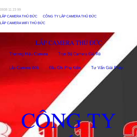
0938 11 23 99
LẮP CAMERA THỦ ĐỨC
CÔNG TY LẮP CAMERA THỦ ĐỨC
LẮP CAMERA WIFI THỦ ĐỨC
LẮP CAMERA THỦ ĐỨC
Thương Hiệu Camera
Trọn Bộ Camera Giá Rẻ
Lắp Camera Wifi
Đầu Ghi Phụ Kiên
Tư Vấn Giải Pháp
CÔNG TY