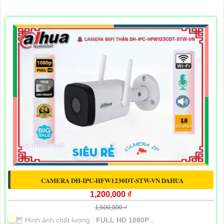
CAMERA DH-IPC-HFW1230DT-STW-VN DAHUA
1,200,000 ₫
1,500,000 ₫
🦉 Hình ảnh chất lượng :
FULL HD 1080P .