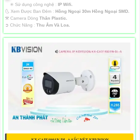
✳️ Sử dụng công nghệ :
IP Wifi.
🌜 Xem Được Ban Đêm :
Hồng Ngoại 30m Hồng Ngoại SMD.
⚒ Camera Dòng
Thân Plastic.
️➲ Chức Năng :
Thu Âm Và Loa.
KX-CAIF4001N-DL-A SẮC NÉT KBVISION