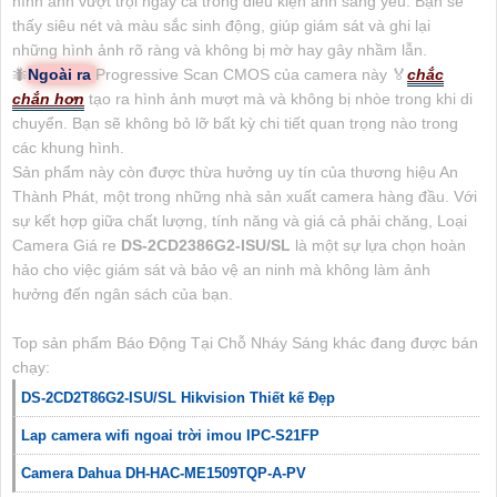
hình ảnh vượt trội ngay cả trong điều kiện ánh sáng yếu. Bạn sẽ
thấy siêu nét và màu sắc sinh động, giúp giám sát và ghi lại
những hình ảnh rõ ràng và không bị mờ hay gây nhầm lẫn.
🐜
Ngoài ra
Progressive Scan CMOS của camera này ️🏅️
chắc
chắn hơn
tạo ra hình ảnh mượt mà và không bị nhòe trong khi di
chuyển. Bạn sẽ không bỏ lỡ bất kỳ chi tiết quan trọng nào trong
các khung hình.
Sản phẩm này còn được thừa hưởng uy tín của thương hiệu An
Thành Phát, một trong những nhà sản xuất camera hàng đầu. Với
sự kết hợp giữa chất lượng, tính năng và giá cả phải chăng, Loại
Camera Giá re
DS-2CD2386G2-ISU/SL
là một sự lựa chọn hoàn
hảo cho việc giám sát và bảo vệ an ninh mà không làm ảnh
hưởng đến ngân sách của bạn.
Top sản phẩm Báo Động Tại Chỗ Nháy Sáng khác đang được bán
chạy:
DS-2CD2T86G2-ISU/SL Hikvision Thiết kế Đẹp
Lap camera wifi ngoai trời imou IPC-S21FP
Camera Dahua DH-HAC-ME1509TQP-A-PV