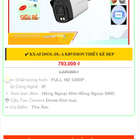
✔️ KX-AF2003L-DL-A KBVISION THIẾT KẾ ĐẸP
793,000 ₫
1,220,000 ₫
️👀 Chất lượng hình :
FULL HD 1080P .
👍 Công Nghệ :
IP.
🔅 Xem ban đêm :
Hồng Ngoại 40m Hồng Ngoại SMD.
🐉️ Cấu Tạo Camera
Dome Kim loại.
️↭ Ưu Điểm :
Thu Âm.