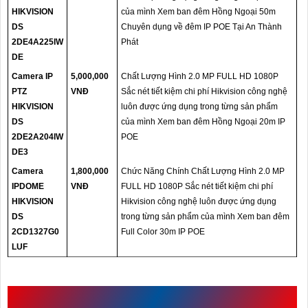
HIKVISION
của mình Xem ban đêm Hồng Ngoại 50m
DS
Chuyên dụng về đêm IP POE Tại An Thành
2DE4A225IW
Phát
DE
Camera IP
5,000,000
Chất Lượng Hình 2.0 MP FULL HD 1080P
PTZ
VNĐ
Sắc nét tiết kiệm chi phí Hikvision công nghệ
HIKVISION
luôn được ứng dụng trong từng sản phẩm
DS
của mình Xem ban đêm Hồng Ngoại 20m IP
2DE2A204IW
POE
DE3
Camera
1,800,000
Chức Năng Chính Chất Lượng Hình 2.0 MP
IPDOME
VNĐ
FULL HD 1080P Sắc nét tiết kiệm chi phí
HIKVISION
Hikvision công nghệ luôn được ứng dụng
DS
trong từng sản phẩm của mình Xem ban đêm
2CD1327G0
Full Color 30m IP POE
LUF
CÔNG TRÌNH KHUYẾN DÙNG
DS-