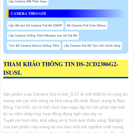
Lắp Camera Wifi Thân Imou
CAMERA THEO GÓI
Lắp đặt trọn bộ Camera Full Hd 1080P
Bộ Camera Full Color Dahua
Lắp Camera Chống Trộm Hikvision trọn bộ Giá Rẻ
Trọn Bộ Camera Dahua Chống Trộm
Lắp Camera Giá Rẻ Trọn Gói chính hãng
THAM KHẢO THÔNG TIN
DS-2CD2386G2-
ISU/SL
Sản phẩm Loại Camera Giá re link_0-27 là một thiết bị vô cùng ấn
tượng với các tính năng và khả năng tốt nhất. Được trang bị Báo
Động Tại Chỗ, nó có thể cảnh báo ngay lập tức khi phát hiện bất
kỳ sự xâm nhập hay hoạt động đáng ngờ nào xảy ra.
Tuyệt vời hơn nữa, khả năng xử lý hình ảnh thiếu sáng Starlight
của sản phẩm này mang lại cho bạn một trải nghiệm chất lượng