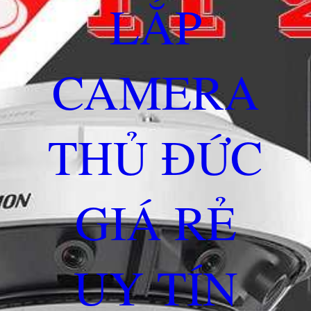
LẮP
CAMERA
THỦ ĐỨC
GIÁ RẺ
UY TÍN