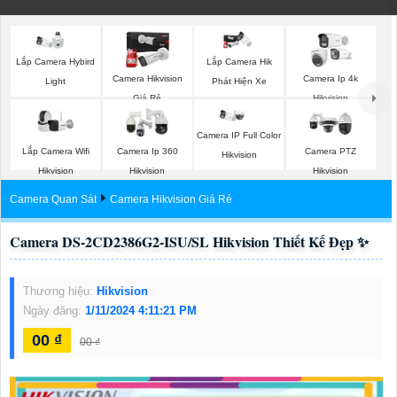
Lắp Camera Hybird
Lắp Camera Hik
Camera Hikvision
Camera Ip 4k
Light
Phát Hiện Xe
Giá Rẻ
Hikvision
Camera IP Full Color
Lắp Camera Wifi
Camera Ip 360
Camera PTZ
Hikvision
Hikvision
Hikvision
Hikvision
Camera Quan Sát
Camera Hikvision Giá Rẻ
Camera DS-2CD2386G2-ISU/SL Hikvision Thiết Kế Đẹp ✨
Thương hiệu:
Hikvision
Ngày đăng:
1/11/2024 4:11:21 PM
00 ₫
00 ₫