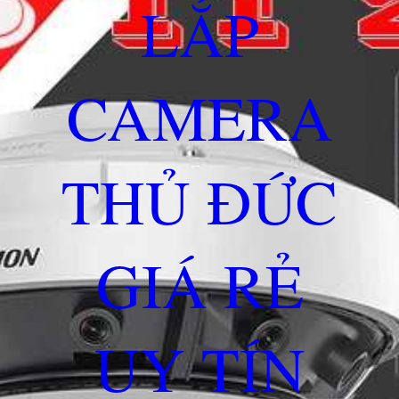
LẮP
CAMERA
THỦ ĐỨC
GIÁ RẺ
UY TÍN