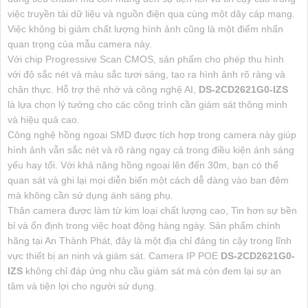
việc truyền tải dữ liệu và nguồn điện qua cùng một dây cáp mạng.
Việc không bị giảm chất lượng hình ảnh cũng là một điểm nhấn
quan trọng của mẫu camera này.
Với chip Progressive Scan CMOS, sản phẩm cho phép thu hình
với độ sắc nét và màu sắc tươi sáng, tạo ra hình ảnh rõ ràng và
chân thực. Hỗ trợ thẻ nhớ và công nghệ AI,
DS-2CD2621G0-IZS
là lựa chọn lý tưởng cho các công trình cần giám sát thông minh
và hiệu quả cao.
Công nghệ hồng ngoại SMD được tích hợp trong camera này giúp
hình ảnh vẫn sắc nét và rõ ràng ngay cả trong điều kiện ánh sáng
yếu hay tối. Với khả năng hồng ngoại lên đến 30m, bạn có thể
quan sát và ghi lại mọi diễn biến một cách dễ dàng vào ban đêm
mà không cần sử dụng ánh sáng phụ.
Thân camera được làm từ kim loại chất lượng cao, Tin hơn sự bền
bỉ và ổn định trong việc hoạt động hàng ngày. Sản phẩm chính
hãng tại An Thành Phát, đây là một địa chỉ đáng tin cậy trong lĩnh
vực thiết bị an ninh và giám sát. Camera IP POE
DS-2CD2621G0-
IZS
không chỉ đáp ứng nhu cầu giám sát mà còn đem lại sự an
tâm và tiện lợi cho người sử dụng.