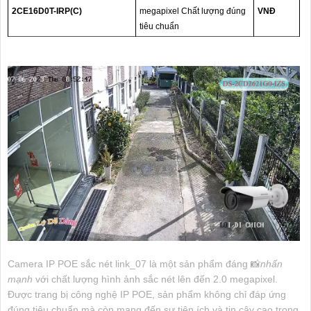
2CE16D0T-IRP(C)
megapixel Chất lượng đúng
VNĐ
tiêu chuẩn
Camera IP POE sắc nét link_07 là một sản phẩm đáng 📸
nhấn
mạnh
với chất lượng hình ảnh sắc nét lên đến 2.0 megapixel.
Được trang bị công nghệ IP POE, sản phẩm không chỉ đáp ứng
đúng tiêu chuẩn mà còn mang đến sự tiện ích và tin cậy cao trong