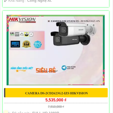
️✔️ Khả Năng :
Công Nghệ AI.
CAMERA DS-2CD2623G2-IZS HIKVISION
5,535,000 ₫
7,910,000 ₫