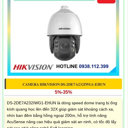
CAMERA HIKVISION DS-2DE7A232IWG1-EHUN
5%-35%
DS-2DE7A232IWG1-EHUN là dòng speed dome trang bị ống
kính quang học lên đến 32X giúp giám sát khoảng cách xa,
nhìn ban đêm bằng hồng ngoại 200m, hỗ trợ tính năng
AcuSense nâng cao hiệu quả giám sát an ninh, có tốc độ lấy