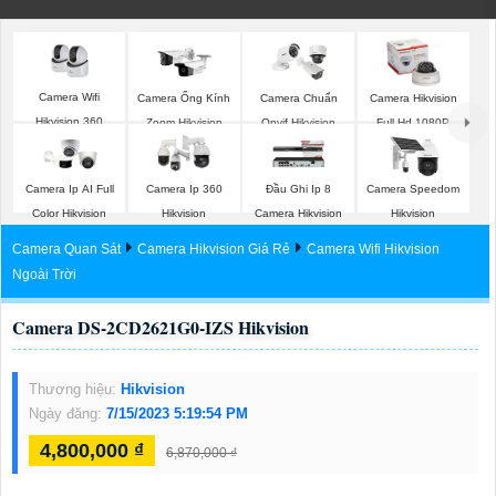
Camera Wifi
Camera Ống Kính
Camera Chuẩn
Camera Hikvision
Hikvision 360
Zoom Hikvision
Onvif Hikvision
Full Hd 1080P
Camera Ip AI Full
Camera Ip 360
Đầu Ghi Ip 8
Camera Speedom
Color Hikvision
Hikvision
Camera Hikvision
Hikvision
Camera Quan Sát
Camera Hikvision Giá Rẻ
Camera Wifi Hikvision
Ngoài Trời
Camera DS-2CD2621G0-IZS Hikvision
Thương hiệu:
Hikvision
Ngày đăng:
7/15/2023 5:19:54 PM
4,800,000 ₫
6,870,000 ₫