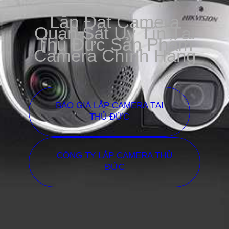
Lắp Đặt Camera
Quan Sát Uy Tín Tại
Thủ Đức Sản Phẩm
Camera Chính Hãng
BÁO GIÁ LẮP CAMERA TẠI
THỦ ĐỨC
CÔNG TY LẮP CAMERA THỦ
ĐỨC