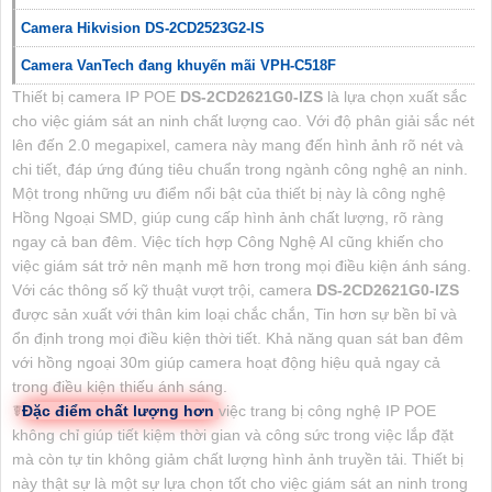
Camera Hikvision DS-2CD2523G2-IS
Camera VanTech đang khuyến mãi VPH-C518F
Thiết bị camera IP POE
DS-2CD2621G0-IZS
là lựa chọn xuất sắc
cho việc giám sát an ninh chất lượng cao. Với độ phân giải sắc nét
lên đến 2.0 megapixel, camera này mang đến hình ảnh rõ nét và
chi tiết, đáp ứng đúng tiêu chuẩn trong ngành công nghệ an ninh.
Một trong những ưu điểm nổi bật của thiết bị này là công nghệ
Hồng Ngoại SMD, giúp cung cấp hình ảnh chất lượng, rõ ràng
ngay cả ban đêm. Việc tích hợp Công Nghệ AI cũng khiến cho
việc giám sát trở nên mạnh mẽ hơn trong mọi điều kiện ánh sáng.
Với các thông số kỹ thuật vượt trội, camera
DS-2CD2621G0-IZS
được sản xuất với thân kim loại chắc chắn, Tin hơn sự bền bỉ và
ổn định trong mọi điều kiện thời tiết. Khả năng quan sát ban đêm
với hồng ngoại 30m giúp camera hoạt động hiệu quả ngay cả
trong điều kiện thiếu ánh sáng.
☤
Đặc điểm chất lượng hơn
việc trang bị công nghệ IP POE
không chỉ giúp tiết kiệm thời gian và công sức trong việc lắp đặt
mà còn tự tin không giảm chất lượng hình ảnh truyền tải. Thiết bị
này thật sự là một sự lựa chọn tốt cho việc giám sát an ninh trong