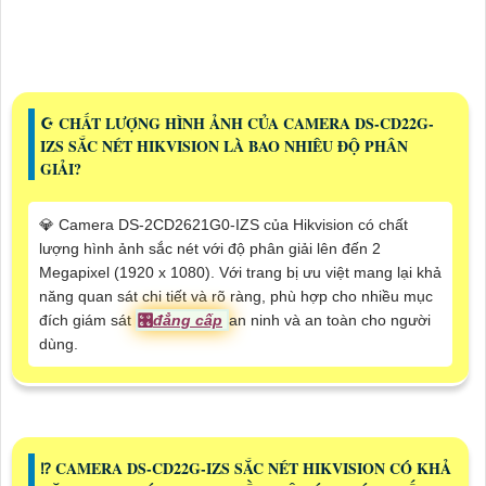
☪ CHẤT LƯỢNG HÌNH ẢNH CỦA CAMERA DS-CD22G-
IZS SẮC NÉT HIKVISION LÀ BAO NHIÊU ĐỘ PHÂN
GIẢI?
💎 Camera DS-2CD2621G0-IZS của Hikvision có chất
lượng hình ảnh sắc nét với độ phân giải lên đến 2
Megapixel (1920 x 1080). Với trang bị ưu việt mang lại khả
năng quan sát chi tiết và rõ ràng, phù hợp cho nhiều mục
đích giám sát
🎛
đẳng cấp
an ninh và an toàn cho người
dùng.
⁉️ CAMERA DS-CD22G-IZS SẮC NÉT HIKVISION CÓ KHẢ