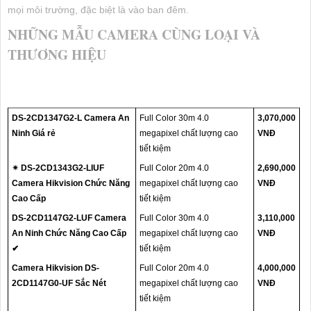
mọi môi trường, đặc biệt là vào ban đêm.
NHỮNG MẪU CAMERA CÙNG LOẠI VÀ
THƯƠNG HIỆU
DS-2CD1347G2-L Camera An
Full Color 30m 4.0
3,070,000
Ninh Giá rẻ
megapixel chất lượng cao
VNĐ
tiết kiệm
✴ DS-2CD1343G2-LIUF
Full Color 20m 4.0
2,690,000
Camera Hikvision Chức Năng
megapixel chất lượng cao
VNĐ
Cao Cấp
tiết kiệm
DS-2CD1147G2-LUF Camera
Full Color 30m 4.0
3,110,000
An Ninh Chức Năng Cao Cấp
megapixel chất lượng cao
VNĐ
✔
tiết kiệm
Camera Hikvision DS-
Full Color 20m 4.0
4,000,000
2CD1147G0-UF Sắc Nét
megapixel chất lượng cao
VNĐ
tiết kiệm