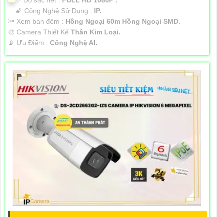
✨ Độ sắc nét :
FULL HD 1080P .
🌠 Công Nghệ Sử Dụng :
IP.
🔦 Xem ban đêm :
Hồng Ngoại 60m Hồng Ngoại SMD.
🎨 Camera Thiết Kế
Thân Kim Loại.
️📡 Ưu Điểm :
Công Nghệ AI.