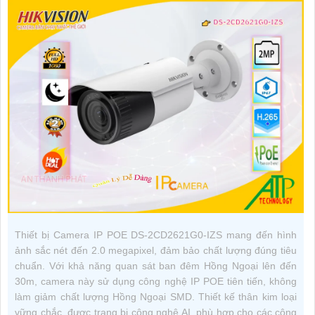
Thiết bị Camera IP POE DS-2CD2621G0-IZS mang đến hình
ảnh sắc nét đến 2.0 megapixel, đảm bảo chất lượng đúng tiêu
chuẩn. Với khả năng quan sát ban đêm Hồng Ngoại lên đến
30m, camera này sử dụng công nghệ IP POE tiên tiến, không
làm giảm chất lượng Hồng Ngoại SMD. Thiết kế thân kim loại
vững chắc, được trang bị công nghệ AI, phù hợp cho các công