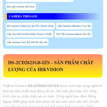
Báo giá camera wifi ezviz
CAMERA THEO GÓI
Bộ Camera Visioncop Ghi Âm Chính hãng
Lắp Camera Hikvision Trọn Bộ
Lắp Trọn Bộ Camera Đàm Thoại 2 Chiều
Trọn Bộ Camera Dahua Ghi Âm
Lắp Camera Trọn Bộ Giá Rẻ sắc nét
DS-2CD2621G0-IZS -
SẢN PHẨM CHẤT
LƯỢNG CỦA HIKVISION
Thiết bị Camera
DS-2CD2621G0-IZS
được tích hợp công nghệ AI
đem lại hiệu suất hoạt động tối ưu, đặc biệt phù hợp cho công
trình cần sự chắc chắn và an ninh. Công nghệ ban đêm Hồng
Ngoại SMD giúp hình ảnh được tái tạo một cách sắc nét, chi tiết,
màu sắc rõ ràng ngay cả trong điều kiện ánh sáng yếu. Chip