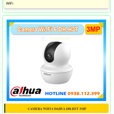
WiFi
CAMERA WIFI 6 DAHUA DH-H3T 3MP