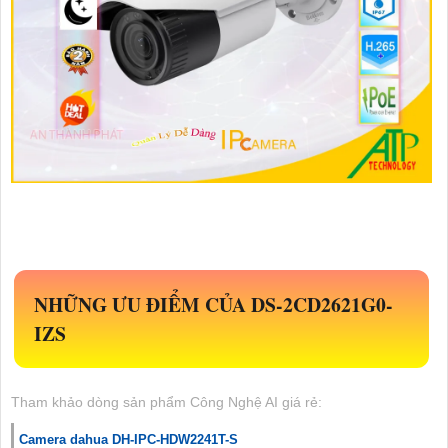
NHỮNG ƯU ĐIỂM CỦA
DS-2CD2621G0-
IZS
Tham khảo dòng sản phẩm Công Nghệ AI giá rẻ:
Camera dahua DH-IPC-HDW2241T-S