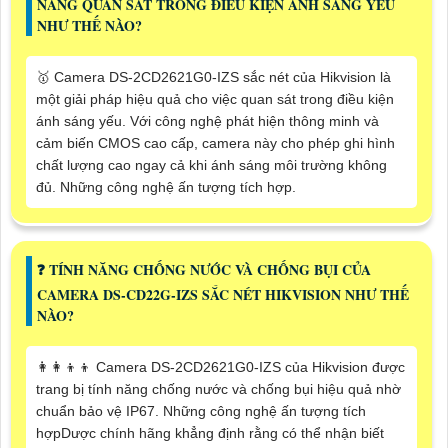
NĂNG QUAN SÁT TRONG ĐIỀU KIỆN ÁNH SÁNG YẾU
NHƯ THẾ NÀO?
🥇 Camera DS-2CD2621G0-IZS sắc nét của Hikvision là
một giải pháp hiệu quả cho việc quan sát trong điều kiện
ánh sáng yếu. Với công nghệ phát hiện thông minh và
cảm biến CMOS cao cấp, camera này cho phép ghi hình
chất lượng cao ngay cả khi ánh sáng môi trường không
đủ. Những công nghệ ấn tượng tích hợp.
️❓ TÍNH NĂNG CHỐNG NƯỚC VÀ CHỐNG BỤI CỦA
CAMERA DS-CD22G-IZS SẮC NÉT HIKVISION NHƯ THẾ
NÀO?
👩‍👩‍👦‍👦 Camera DS-2CD2621G0-IZS của Hikvision được
trang bị tính năng chống nước và chống bụi hiệu quả nhờ
chuẩn bảo vệ IP67. Những công nghệ ấn tượng tích
hợpDược chính hãng khẳng định rằng có thể nhận biết