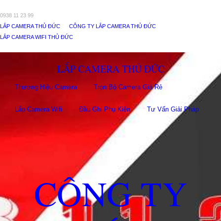
0938 11 23 99
LẮP CAMERA THỦ ĐỨC
CÔNG TY LẮP CAMERA THỦ ĐỨC
LẮP CAMERA WIFI THỦ ĐỨC
LẮP CAMERA THỦ ĐỨC
Thương Hiệu Camera
Trọn Bộ Camera Giá Rẻ
Lắp Camera Wifi
Đầu Ghi Phụ Kiên
Tư Vấn Giải Pháp
CÔNG TY