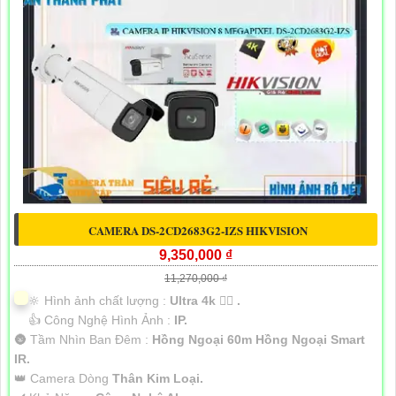
CAMERA DS-2CD2683G2-IZS HIKVISION
9,350,000 ₫
11,270,000 ₫
🔆 Hình ảnh chất lượng :
Ultra 4k 👍🏾 .
👍 Công Nghệ Hình Ảnh :
IP.
🌚 Tầm Nhìn Ban Đêm :
Hồng Ngoại 60m Hồng Ngoại Smart
IR.
👑 Camera Dòng
Thân Kim Loại.