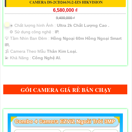
CAMERA DS-2CD2663G2-IZS HIKVISION
6,580,000 ₫
9,400,000 ₫
☀️ Chất lượng hình Ảnh :
Ultra 2k Chất Lượng Cao .
⚙ Sử dụng công nghệ :
IP.
💡 Tầm Nhìn Ban Đêm :
Hồng Ngoại 60m Hồng Ngoại Smart
IR.
🕉️ Camera Theo Mẫu
Thân Kim Loại.
️💫 Khả Năng :
Công Nghệ AI.
GÓI CAMERA GIÁ RẺ BÁN CHẠY