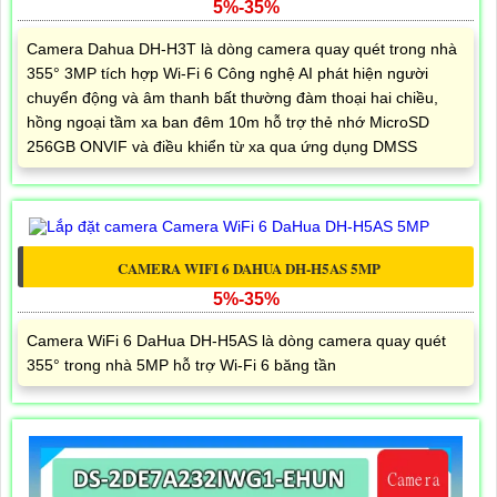
5%-35%
Camera Dahua DH-H3T là dòng camera quay quét trong nhà
355° 3MP tích hợp Wi-Fi 6 Công nghệ AI phát hiện người
chuyển động và âm thanh bất thường đàm thoại hai chiều,
hồng ngoại tầm xa ban đêm 10m hỗ trợ thẻ nhớ MicroSD
256GB ONVIF và điều khiển từ xa qua ứng dụng DMSS
CAMERA WIFI 6 DAHUA DH-H5AS 5MP
5%-35%
Camera WiFi 6 DaHua DH-H5AS là dòng camera quay quét
355° trong nhà 5MP hỗ trợ Wi-Fi 6 băng tần