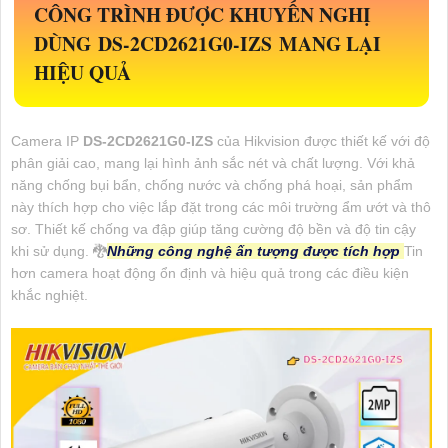
CÔNG TRÌNH ĐƯỢC KHUYẾN NGHỊ
DÙNG
DS-2CD2621G0-IZS
MANG LẠI
HIỆU QUẢ
Camera IP
DS-2CD2621G0-IZS
của Hikvision được thiết kế với độ
phân giải cao, mang lại hình ảnh sắc nét và chất lượng. Với khả
năng chống bụi bẩn, chống nước và chống phá hoại, sản phẩm
này thích hợp cho việc lắp đặt trong các môi trường ẩm ướt và thô
sơ. Thiết kế chống va đập giúp tăng cường độ bền và độ tin cậy
khi sử dụng. 🐉️
Những công nghệ ấn tượng được tích hợp
Tin
hơn camera hoạt động ổn định và hiệu quả trong các điều kiện
khắc nghiệt.