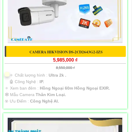
CAMERA HIKVISION DS-2CD2643G2-IZS
5,985,000 ₫
8,550,000 ₫
🔅 Chất lượng hình :
Ultra 2k .
🤖️ Công Nghệ :
IP.
🔅 Xem ban đêm :
Hồng Ngoại 60m Hồng Ngoại EXIR.
🕸️ Mẫu Camera
Thân Kim Loại.
️☣️ Ưu Điểm :
Công Nghệ AI.