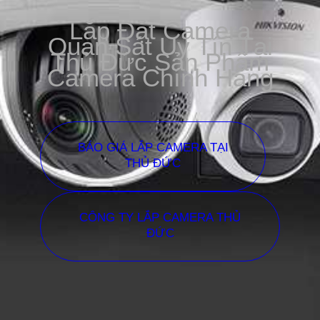
Lắp Đặt Camera
Quan Sát Uy Tín Tại
Thủ Đức Sản Phẩm
Camera Chính Hãng
BÁO GIÁ LẮP CAMERA TẠI
THỦ ĐỨC
CÔNG TY LẮP CAMERA THỦ
ĐỨC