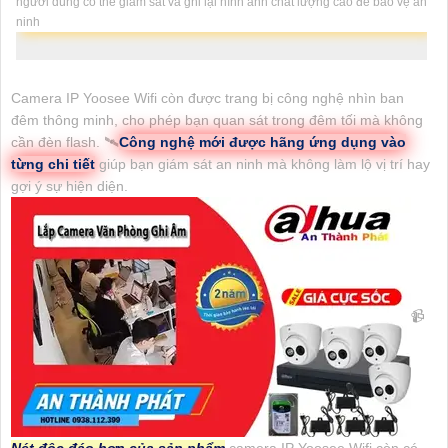
người dùng có thể giám sát và ghi lại hình ảnh chất lượng cao để bảo vệ an
ninh
Camera IP Yoosee Wifi còn được trang bị công nghệ nhìn ban
đêm thông minh, cho phép bạn quan sát trong đêm tối mà không
cần đèn flash. 🛰
Công nghệ mới được hãng ứng dụng vào
từng chi tiết
giúp bạn giám sát an ninh mà không làm lộ vị trí hay
gợi ý sự hiện diện.
📹