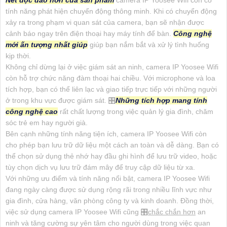
Nét độc đáo hơn của sản phẩm
camera IP Yoosee Wifi còn có
tính năng phát hiện chuyển động thông minh. Khi có chuyển động
xảy ra trong phạm vi quan sát của camera, bạn sẽ nhận được
cảnh báo ngay trên điện thoại hay máy tính để bàn.
Công nghệ
mới ấn tượng nhất giúp
giúp bạn nắm bắt và xử lý tình huống
kịp thời.
Không chỉ dừng lại ở việc giám sát an ninh, camera IP Yoosee Wifi
còn hỗ trợ chức năng đàm thoại hai chiều. Với microphone và loa
tích hợp, bạn có thể liên lạc và giao tiếp trực tiếp với những người
ở trong khu vực được giám sát. 🎛
Những tích hợp mang tính
công nghệ cao
rất chất lượng trong việc quản lý gia đình, chăm
sóc trẻ em hay người già.
Bên cạnh những tính năng tiện ích, camera IP Yoosee Wifi còn
cho phép bạn lưu trữ dữ liệu một cách an toàn và dễ dàng. Bạn có
thể chọn sử dụng thẻ nhớ hay đầu ghi hình để lưu trữ video, hoặc
tùy chọn dịch vụ lưu trữ đám mây để truy cập dữ liệu từ xa.
Với những ưu điểm và tính năng nổi bật, camera IP Yoosee Wifi
đang ngày càng được sử dụng rộng rãi trong nhiều lĩnh vực như
gia đình, cửa hàng, văn phòng công ty và kinh doanh. Đồng thời,
việc sử dụng camera IP Yoosee Wifi cũng 🎛
chắc chắn hơn
an
ninh và tăng cường sự yên tâm cho người dùng trong việc quan