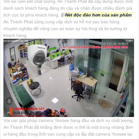
Với sự cam kết chất lượng, An Thành Phát đã xây dựng được một
danh sách khách hàng đáng tin cậy và nhận được nhiều đánh giá
tích cực từ phía khách hàng. 📹
Nét độc đáo hơn của sản phẩm
An Thành Phát cũng cung cấp dịch vụ hỗ trợ sau bán hàng
chuyên nghiệp để nâng cao an toàn sự hài lòng và tin tưởng từ
khách hàng.
Với các giải pháp camera Yoosee hàng đầu và dịch vụ chất lượng,
An Thành Phát đã khẳng định được vị thế là một trong những đơn
vị hàng đầu trong lĩnh vực cung cấp và lắp đặt camera Yoosee tại