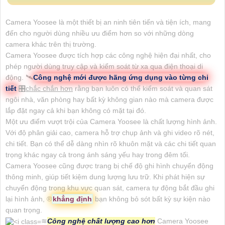
Camera Yoosee là một thiết bị an ninh tiên tiến và tiện ích, mang
đến cho người dùng nhiều ưu điểm hơn so với những dòng
camera khác trên thị trường.
Camera Yoosee được tích hợp các công nghệ hiện đại nhất, cho
phép người dùng truy cập và kiểm soát từ xa qua điện thoại di
động. 🛰
Công nghệ mới được hãng ứng dụng vào từng chi
tiết
🎛
chắc chắn hơn
rằng bạn luôn có thể kiểm soát và quan sát
ngôi nhà, văn phòng hay bất kỳ không gian nào mà camera được
lắp đặt ngay cả khi bạn không có mặt tại đó.
Một ưu điểm vượt trội của Camera Yoosee là chất lượng hình ảnh.
Với độ phân giải cao, camera hỗ trợ chụp ảnh và ghi video rõ nét,
chi tiết. Bạn có thể dễ dàng nhìn rõ khuôn mặt và các chi tiết quan
trọng khác ngay cả trong ánh sáng yếu hay trong đêm tối.
Camera Yoosee cũng được trang bị chế độ ghi hình chuyển động
thông minh, giúp tiết kiệm dung lượng lưu trữ. Khi phát hiện sự
chuyển động trong khu vực quan sát, camera tự động bắt đầu ghi
lại hình ảnh, ®️
khẳng định
bạn không bỏ sót bất kỳ sự kiện nào
quan trọng.
≋
Công nghệ chất lượng cao hơn
Camera Yoosee