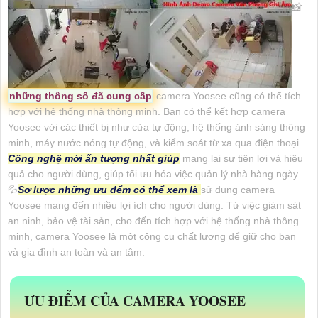
📸
những thông số đã cung cấp
camera Yoosee cũng có thể tích
hợp với hệ thống nhà thông minh. Bạn có thể kết hợp camera
Yoosee với các thiết bị như cửa tự động, hệ thống ánh sáng thông
minh, máy nước nóng tự động, và kiểm soát từ xa qua điện thoại.
Công nghệ mới ấn tượng nhất giúp
mang lại sự tiện lợi và hiệu
quả cho người dùng, giúp tối ưu hóa việc quản lý nhà hàng ngày.
💦
Sơ lược những ưu đểm có thể xem là
sử dụng camera
Yoosee mang đến nhiều lợi ích cho người dùng. Từ việc giám sát
an ninh, bảo vệ tài sản, cho đến tích hợp với hệ thống nhà thông
minh, camera Yoosee là một công cụ chất lượng để giữ cho bạn
và gia đình an toàn và an tâm.
ƯU ĐIỂM CỦA CAMERA YOOSEE