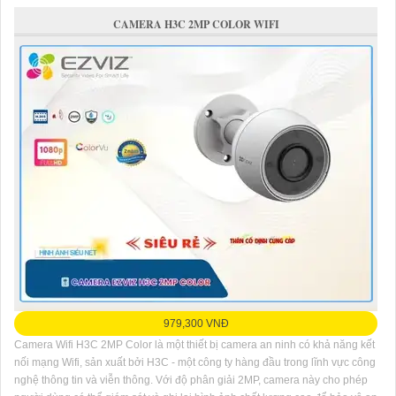
CAMERA H3C 2MP COLOR WIFI
979,300 VNĐ
Camera Wifi H3C 2MP Color là một thiết bị camera an ninh có khả năng kết
nối mạng Wifi, sản xuất bởi H3C - một công ty hàng đầu trong lĩnh vực công
nghệ thông tin và viễn thông. Với độ phân giải 2MP, camera này cho phép