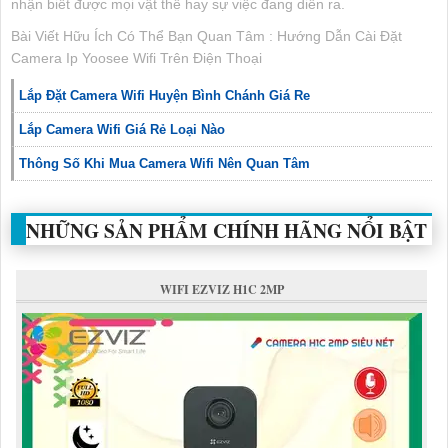
nhận biết được mọi vật thể hay sự việc đang diễn ra.
Bài Viết Hữu Ích Có Thể Bạn Quan Tâm : Hướng Dẫn Cài Đặt
Camera Ip Yoosee Wifi Trên Điện Thoại
Lắp Đặt Camera Wifi Huyện Bình Chánh Giá Re
Lắp Camera Wifi Giá Rẻ Loại Nào
Thông Số Khi Mua Camera Wifi Nên Quan Tâm
NHỮNG SẢN PHẨM CHÍNH HÃNG NỔI BẬT
WIFI EZVIZ H1C 2MP