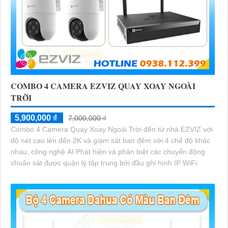
COMBO 4 CAMERA EZVIZ QUAY XOAY NGOÀI
TRỜI
5,900,000 ₫
7,000,000 ₫
Combo 4 Camera Quay Xoay Ngoài Trời đến từ nhà EZVIZ với
độ nét cao lên đến 2K và giám sát ban đêm với 4 chế độ khác
nhau, công nghệ AI Phát hiện và phân biệt các chuyển động
chuẩn sát được quản lý tập trung bởi đầu ghi hình IP WiFi