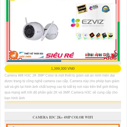
1,399,300 VNĐ
Camera Wifi H3C 2K 3MP Color là một thiết bị giám sát an ninh hiện đại
được trang bị công nghệ camera cao cấp. Camera này cho phép bạn giám
sát và ghi lại hình ảnh chất lượng cao từ bất kỳ nơi nào trên thế giới thông
qua mạng wifi.Với độ phân giải 2K và 3MP, Camera H3C sẽ cung cấp cho
bạn hình ảnh
CAMERA H3C 2K+ 4MP COLOR WIFI