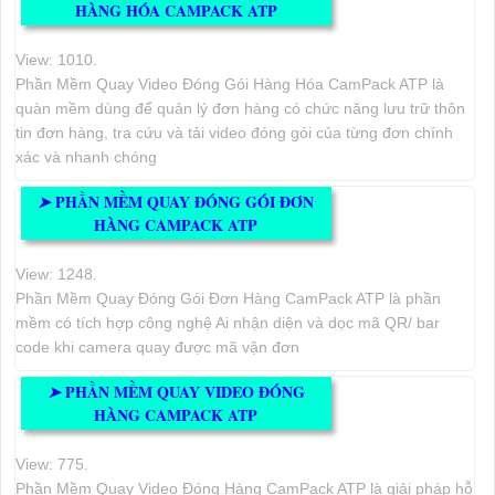
HÀNG HÓA CAMPACK ATP
View: 1010.
Phần Mềm Quay Video Đóng Gói Hàng Hóa CamPack ATP là
quàn mềm dùng để quản lý đơn hàng có chức năng lưu trữ thôn
tin đơn hàng, tra cứu và tải video đóng gói của từng đơn chính
xác và nhanh chóng
PHẦN MỀM QUAY ĐÓNG GÓI ĐƠN
➤
HÀNG CAMPACK ATP
View: 1248.
Phần Mềm Quay Đóng Gói Đơn Hàng CamPack ATP là phần
mềm có tích hợp công nghệ Ai nhận diện và dọc mã QR/ bar
code khi camera quay được mã vận đơn
PHẦN MỀM QUAY VIDEO ĐÓNG
➤
HÀNG CAMPACK ATP
View: 775.
Phần Mềm Quay Video Đóng Hàng CamPack ATP là giải pháp hỗ