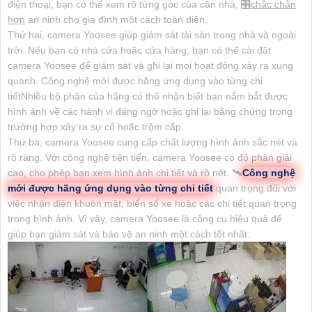
điện thoại, bạn có thể xem rõ từng góc của căn nhà, 🎛
chắc chắn
hơn
an ninh cho gia đình một cách toàn diện.
Thứ hai, camera Yoosee giúp giám sát tài sản trong nhà và ngoài
trời. Nếu bạn có nhà cửa hoặc cửa hàng, bạn có thể cài đặt
camera Yoosee để giám sát và ghi lại mọi hoạt động xảy ra xung
quanh. Công nghệ mới được hãng ứng dụng vào từng chi
tiếtNhiều bộ phận của hãng có thể nhận biết bạn nắm bắt được
hình ảnh về các hành vi đáng ngờ hoặc ghi lại bằng chứng trong
trường hợp xảy ra sự cố hoặc trộm cắp.
Thứ ba, camera Yoosee cung cấp chất lượng hình ảnh sắc nét và
rõ ràng. Với công nghệ tiên tiến, camera Yoosee có độ phân giải
cao, cho phép bạn xem hình ảnh chi tiết và rõ nét. 🛰
Công nghệ
mới được hãng ứng dụng vào từng chi tiết
quan trọng đối với
việc nhận diện khuôn mặt, biển số xe hoặc các chi tiết quan trọng
trong hình ảnh. Vì vậy, camera Yoosee là công cụ hiệu quả để
giúp bạn giám sát và bảo vệ an ninh một cách tốt nhất.