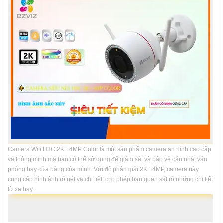
Camera Wifi H3C 2K+ 4MP Color là một sản phẩm camera an ninh cao cấp
và thông minh mà bạn có thể sử dụng để giám sát và bảo vệ căn nhà, văn
phòng hay cửa hàng của mình. Với độ phân giải 2K+ 4MP, camera này
cung cấp hình ảnh rõ nét và chi tiết, cho phép bạn quan sát rõ những chi tiết
từ xa hay