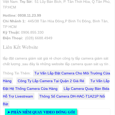
Việt Nam.
Trụ Sở:
51 Lũy Bán Bích, P. Tân Thới Hòa, Q.Tân Phú,
TP.HCM
Hotline: 0938.11.23.99
Chi Nhánh 1:
445/38 Tân Hòa Đông,P Bình Trị Đông, Bình Tân,
TP HCM
Kỹ Thuật:
0906.855.330
Điện Thoại:
(028) 6688.4949
Liên Kết Website
lắp đặt camera giám sát giá rẻ chọn công ty lắp camera giám sát
chất lượng ,sau đây là những website lắp camera quan sát uy tín .
Thông Tin Thêm:
Tư Vấn Lắp Đặt Camera Cho Môi Trường Cửa
Hàng
Công Ty Lắp Camera Tại Quận 2 Giá Rẻ
Tư Vấn Lắp
Đặt Hệ Thống Camera Cửa Hàng
Lắp Camera Quay Bàn Bida
Hỗ Trợ Livestream
Thông Số Camera DH-HAC-T1A21P Nổi
Bật
PHẦN MỀM QUAY VIDEO ĐÓNG GÓI
➤