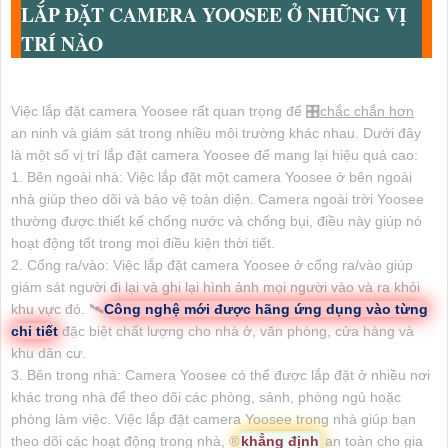
LẮP ĐẶT CAMERA YOOSEE Ở NHỮNG VỊ
TRÍ NÀO
Việc lắp đặt camera Yoosee rất quan trọng để 🎛
chắc chắn hơn
an ninh và giám sát trong nhiều môi trường khác nhau. Dưới đây
là một số vị trí lắp đặt camera Yoosee để mang lại hiệu quả cao:
1. Bên ngoài nhà: Việc lắp đặt một camera Yoosee ở bên ngoài
nhà giúp theo dõi và bảo vệ toàn diện. Camera ngoài trời Yoosee
thường được thiết kế chống nước và chống bụi, điều này giúp nó
hoạt động tốt trong mọi điều kiện thời tiết.
2. Cổng ra/vào: Việc lắp đặt camera Yoosee ở cổng ra/vào giúp
giám sát người đi lại và ghi lại hình ảnh mọi người vào và ra khỏi
khu vực đó. 🛰
Công nghệ mới được hãng ứng dụng vào từng
chi tiết
đặc biệt chất lượng cho nhà ở, văn phòng, cửa hàng và
khu dân cư.
3. Bên trong nhà: Camera Yoosee có thể được lắp đặt ở nhiều nơi
khác trong nhà để theo dõi các phòng, sảnh, phòng ngủ hoặc
phòng làm việc. Việc lắp đặt camera Yoosee trong nhà giúp bạn
theo dõi các hoạt động trong nhà, ®️
khẳng định
an toàn cho gia