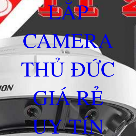
LẮP
CAMERA
THỦ ĐỨC
GIÁ RẺ
UY TÍN