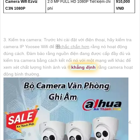
Camera Wifi Ezviz
2.0 MP FULL HD 1080P Tiết kiệm chi
910,000
C3N 1080P
phí
VNĐ
3. Kiểm tra camera: Trước khi cài đặt với điện thoại, hãy kiểm tra
camera IP Yoosee Wifi để 🎛
chắc chắn hơn
rằng nó hoạt động
đúng cách. Đảm bảo rằng nguồn điện đang được cấp đầy đủ và
kiểm tra camera bằng cách kết nối nó với một mạng wifi khác để
xem xét chất lượng hình ảnh và ®️
khẳng định
rằng camera hoạt
động bình thường.
4.