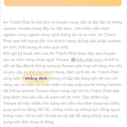
An Thành Phát là một đơn vị chuyên cung cấp và lắp đặt hệ thống
camera Yoosee hàng đầu tại Việt Nam. Với nhiều năm kinh
nghiệm trong ngành công nghệ thông tin và an ninh, An Thành
Phát cam kết mang đến cho khách hàng những giải pháp camera
an ninh chất lượng và hiệu quả nhất.
Đội ngũ kỹ thuật viên của An Thành Phát được đào tạo chuyên
sâu và nắm vững công nghệ Yoosee, 🎛
chắc chắn hơn
có thể tư
vấn và lắp đặt hệ thống camera Yoosee phù hợp với từng nhu cầu
và yêu cầu cụ thể của khách hàng. Bên cạnh đó, An Thành Phát
cũng luôn ®️
khẳng định
không chỉ lắp đặt đúng tiến độ mà còn
nâng cao an toàn sự hoàn thiện và bảo mật của hệ thống camera.
Hệ thống camera Yoosee được cung cấp bởi An Thành Phát đáp
ứng được mọi yêu cầu về giám sát an ninh. Sản phẩm của
Yoosee sở hữu nhiều tính năng tiên tiến như đàm thoại hai chiều,
quay quét tự động 360 độ, chống nước và chống bụi, hồng ngoại
thông minh, hỗ trợ kết nối wifi và cài đặt dễ dàng thông qua ứng
dụng trên điện thoại di động.