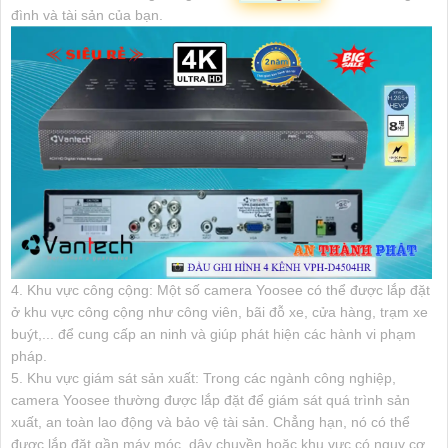
đình và tài sản của bạn.
4. Khu vực công cộng: Một số camera Yoosee có thể được lắp đặt
ở khu vực công cộng như công viên, bãi đỗ xe, cửa hàng, trạm xe
buýt,... để cung cấp an ninh và giúp phát hiện các hành vi phạm
pháp.
5. Khu vực giám sát sản xuất: Trong các ngành công nghiệp,
camera Yoosee thường được lắp đặt để giám sát quá trình sản
xuất, an toàn lao động và bảo vệ tài sản. Chẳng hạn, nó có thể
được lắp đặt gần máy móc, dây chuyền hoặc khu vực có nguy cơ