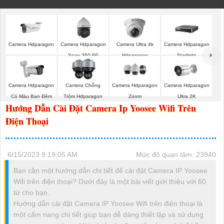
Camera Hdparagon
Camera Hdparagon
Camera Ultra 4k
Camera Hdparagon
Xoay 360 Độ
Hdparagon
Starlight
Camera Hdparagon
Camera Chống
Camera Hdparagon
Camera Hdparagon
Có Màu Ban Đêm
Trộm Hdparagon
Zoom
Ultra 2K
Hướng Dẫn Cài Đặt Camera Ip Yoosee Wifi Trên
Điện Thoại
6/15/2023 9:19:05 AM
Mức độ quan tâm: 23940
Bạn cần một hướng dẫn chi tiết để cài đặt Camera IP Yoosee
Wifi trên điện thoại? Dưới đây là một bài viết giới thiệu với 60
từ cho bạn.
Hướng dẫn cài đặt Camera IP Yoosee Wifi trên điện thoại là
một cẩm nang chi tiết giúp bạn dễ dàng thiết lập và sử dụng