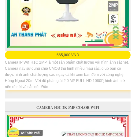
665,000 VNĐ
Camera IP Wifi H1C 2MP là một sản phẩm chất lượng với hình ảnh sắt nét.
Camera này sử dụng chip CMOS thu hình nhiều màu sắc, giúp bạn có
được hình ảnh chất lượng cao ngay cả khi xem ban đêm với công nghệ
Hồng Ngoại 20m. Với độ phân giải 2.0 MP FULL HD 1080P, hình ảnh trở
nên rõ nét và sắc nét. Đặc
CAMERA H3C 2K 3MP COLOR WIFI