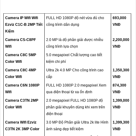
Camera IP Wifi Wifi
FULL HD 1080P độ nét vừa đủ cho
693,000
Ezviz C1C-B 2MP Tiết
công trình dân dụng
VNĐ
Kiệm
Camera CS-C8PF
2.0 MP là độ phân giải được nhiều
2,200,000
Wifi
công trình lựa chọn
VNĐ
Camera C8C 5MP
5.0 megapixel Chất lượng cao tiết
Color Wifi
kiệm chi phí
Camera C8C 4MP
Ultra 2k 4.0 MP Cho công trình cao
1,350,300
Color Wifi
cấp
VNĐ
Camera C6N 1080P
FULL HD 1080P 2.0 megapixel Xem
874,300
Wifi
qua điện thoại từ xa ổn định
VNĐ
Camera C3TN 2MP
2.0 megapixel FULL HD 1080P độ
1,399,000
Color Wifi
phân giải khuyên dùng khi xem trên
VNĐ
điện thoại
Camera Wifi Ezviz
3.0 MP Độ Phân giải Ultra 2k lite Hình
1,399,300
C3TN 2K 3MP Color
ảnh sáng đẹp tiết kiệm
VNĐ