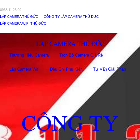
0938 11 23 99
LẮP CAMERA THỦ ĐỨC
CÔNG TY LẮP CAMERA THỦ ĐỨC
LẮP CAMERA WIFI THỦ ĐỨC
LẮP CAMERA THỦ ĐỨC
Thương Hiệu Camera
Trọn Bộ Camera Giá Rẻ
Lắp Camera Wifi
Đầu Ghi Phụ Kiên
Tư Vấn Giải Pháp
CÔNG TY