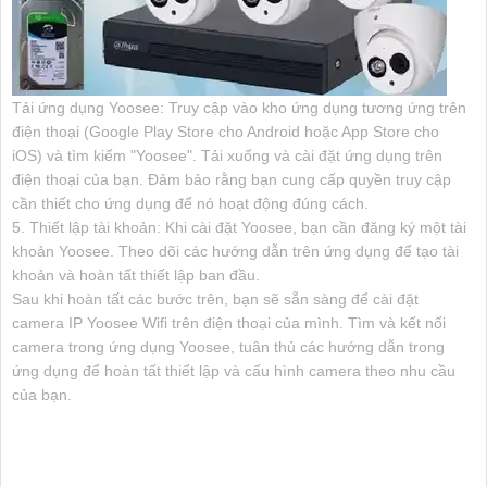
Tải ứng dụng Yoosee: Truy cập vào kho ứng dụng tương ứng trên
điện thoại (Google Play Store cho Android hoặc App Store cho
iOS) và tìm kiếm "Yoosee". Tải xuống và cài đặt ứng dụng trên
điện thoại của bạn. Đảm bảo rằng bạn cung cấp quyền truy cập
cần thiết cho ứng dụng để nó hoạt động đúng cách.
5. Thiết lập tài khoản: Khi cài đặt Yoosee, bạn cần đăng ký một tài
khoản Yoosee. Theo dõi các hướng dẫn trên ứng dụng để tạo tài
khoản và hoàn tất thiết lập ban đầu.
Sau khi hoàn tất các bước trên, bạn sẽ sẵn sàng để cài đặt
camera IP Yoosee Wifi trên điện thoại của mình. Tìm và kết nối
camera trong ứng dụng Yoosee, tuân thủ các hướng dẫn trong
ứng dụng để hoàn tất thiết lập và cấu hình camera theo nhu cầu
của bạn.