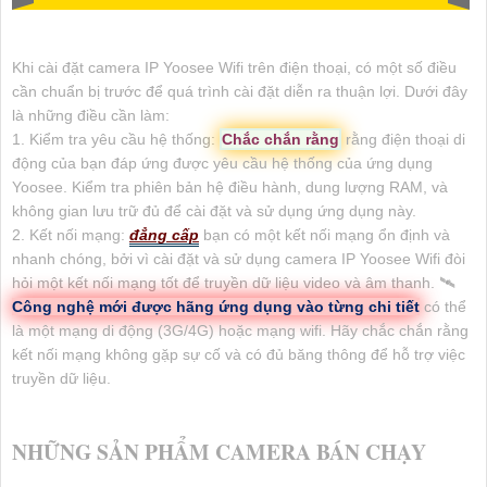
Khi cài đặt camera IP Yoosee Wifi trên điện thoại, có một số điều
cần chuẩn bị trước để quá trình cài đặt diễn ra thuận lợi. Dưới đây
là những điều cần làm:
1. Kiểm tra yêu cầu hệ thống:
Chắc chắn rằng
rằng điện thoại di
động của bạn đáp ứng được yêu cầu hệ thống của ứng dụng
Yoosee. Kiểm tra phiên bản hệ điều hành, dung lượng RAM, và
không gian lưu trữ đủ để cài đặt và sử dụng ứng dụng này.
2. Kết nối mạng:
đẳng cấp
bạn có một kết nối mạng ổn định và
nhanh chóng, bởi vì cài đặt và sử dụng camera IP Yoosee Wifi đòi
hỏi một kết nối mạng tốt để truyền dữ liệu video và âm thanh. 🛰
Công nghệ mới được hãng ứng dụng vào từng chi tiết
có thể
là một mạng di động (3G/4G) hoặc mạng wifi. Hãy chắc chắn rằng
kết nối mạng không gặp sự cố và có đủ băng thông để hỗ trợ việc
truyền dữ liệu.
NHỮNG SẢN PHẨM CAMERA BÁN CHẠY