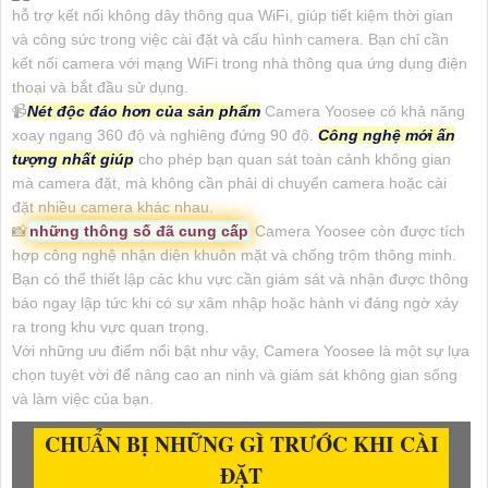
hỗ trợ kết nối không dây thông qua WiFi, giúp tiết kiệm thời gian
và công sức trong việc cài đặt và cấu hình camera. Bạn chỉ cần
kết nối camera với mạng WiFi trong nhà thông qua ứng dụng điện
thoại và bắt đầu sử dụng.
📹
Nét độc đáo hơn của sản phẩm
Camera Yoosee có khả năng
xoay ngang 360 độ và nghiêng đứng 90 độ.
Công nghệ mới ấn
tượng nhất giúp
cho phép bạn quan sát toàn cảnh không gian
mà camera đặt, mà không cần phải di chuyển camera hoặc cài
đặt nhiều camera khác nhau.
📸
những thông số đã cung cấp
Camera Yoosee còn được tích
hợp công nghệ nhận diện khuôn mặt và chống trộm thông minh.
Bạn có thể thiết lập các khu vực cần giám sát và nhận được thông
báo ngay lập tức khi có sự xâm nhập hoặc hành vi đáng ngờ xảy
ra trong khu vực quan trọng.
Với những ưu điểm nổi bật như vậy, Camera Yoosee là một sự lựa
chọn tuyệt vời để nâng cao an ninh và giám sát không gian sống
và làm việc của bạn.
CHUẨN BỊ NHỮNG GÌ TRƯỚC KHI CÀI
ĐẶT