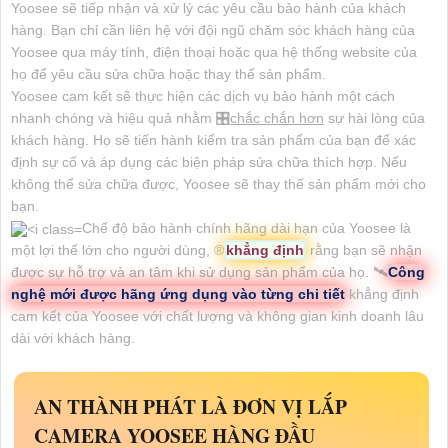
Yoosee sẽ tiếp nhận và xử lý các yêu cầu bảo hành của khách
hàng. Bạn chỉ cần liên hệ với đội ngũ chăm sóc khách hàng của
Yoosee qua máy tính, điện thoại hoặc qua hệ thống website của
họ để yêu cầu sửa chữa hoặc thay thế sản phẩm.
Yoosee cam kết sẽ thực hiện các dịch vụ bảo hành một cách
nhanh chóng và hiệu quả nhằm 🎛
chắc chắn hơn
sự hài lòng của
khách hàng. Họ sẽ tiến hành kiểm tra sản phẩm của bạn để xác
định sự cố và áp dụng các biện pháp sửa chữa thích hợp. Nếu
không thể sửa chữa được, Yoosee sẽ thay thế sản phẩm mới cho
bạn.
Chế độ bảo hành chính hãng dài hạn của Yoosee là
một lợi thế lớn cho người dùng, ®️
khẳng định
rằng bạn sẽ nhận
được sự hỗ trợ và an tâm khi sử dụng sản phẩm của họ. 🛰
Công
nghệ mới được hãng ứng dụng vào từng chi tiết
khẳng định
cam kết của Yoosee với chất lượng và không gian kinh doanh lâu
dài với khách hàng.
AN THÀNH PHÁT LÀ ĐƠN VỊ LẮP
CAMERA YOOSEE HÀNG ĐẦU