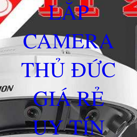
LẮP
CAMERA
THỦ ĐỨC
GIÁ RẺ
UY TÍN