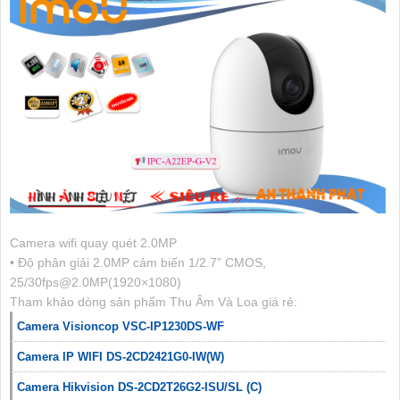
Camera wifi quay quét 2.0MP
• Độ phân giải 2.0MP cảm biến 1/2.7” CMOS,
25/30fps@2.0MP(1920×1080)
Tham khảo dòng sản phẩm Thu Âm Và Loa giá rẻ:
Camera Visioncop VSC-IP1230DS-WF
Camera IP WIFI DS-2CD2421G0-IW(W)
Camera Hikvision DS-2CD2T26G2-ISU/SL (C)