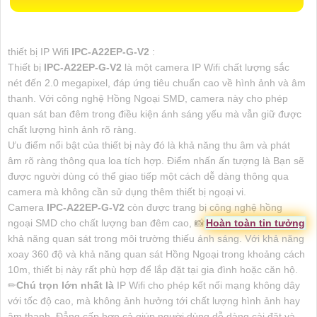
thiết bị IP Wifi
IPC-A22EP-G-V2
:
Thiết bị
IPC-A22EP-G-V2
là một camera IP Wifi chất lượng sắc
nét đến 2.0 megapixel, đáp ứng tiêu chuẩn cao về hình ảnh và âm
thanh. Với công nghệ Hồng Ngoại SMD, camera này cho phép
quan sát ban đêm trong điều kiện ánh sáng yếu mà vẫn giữ được
chất lượng hình ảnh rõ ràng.
Ưu điểm nổi bật của thiết bị này đó là khả năng thu âm và phát
âm rõ ràng thông qua loa tích hợp. Điểm nhấn ấn tượng là Bạn sẽ
được người dùng có thể giao tiếp một cách dễ dàng thông qua
camera mà không cần sử dụng thêm thiết bị ngoại vi.
Camera
IPC-A22EP-G-V2
còn được trang bị công nghệ hồng
ngoại SMD cho chất lượng ban đêm cao, 📸
Hoàn toàn tin tưởng
khả năng quan sát trong môi trường thiếu ánh sáng. Với khả năng
xoay 360 độ và khả năng quan sát Hồng Ngoại trong khoảng cách
10m, thiết bị này rất phù hợp để lắp đặt tại gia đình hoặc căn hộ.
✏
Chú trọn lớn nhất là
IP Wifi cho phép kết nối mạng không dây
với tốc độ cao, mà không ảnh hưởng tới chất lượng hình ảnh hay
âm thanh. Đẳng cấp hơn cả giúp người dùng dễ dàng cài đặt và