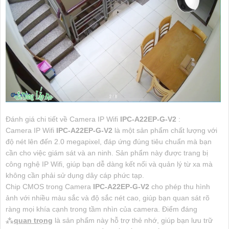
Đánh giá chi tiết về Camera IP Wifi
IPC-A22EP-G-V2
:
Camera IP Wifi
IPC-A22EP-G-V2
là một sản phẩm chất lượng với
độ nét lên đến 2.0 megapixel, đáp ứng đúng tiêu chuẩn mà bạn
cần cho việc giám sát và an ninh. Sản phẩm này được trang bị
công nghệ IP Wifi, giúp bạn dễ dàng kết nối và quản lý từ xa mà
không cần phải sử dụng dây cáp phức tạp.
Chip CMOS trong Camera
IPC-A22EP-G-V2
cho phép thu hình
ảnh với nhiều màu sắc và độ sắc nét cao, giúp bạn quan sát rõ
ràng mọi khía cạnh trong tầm nhìn của camera. Điểm đáng
⁂
quan trọng
là sản phẩm này hỗ trợ thẻ nhớ, giúp bạn lưu trữ