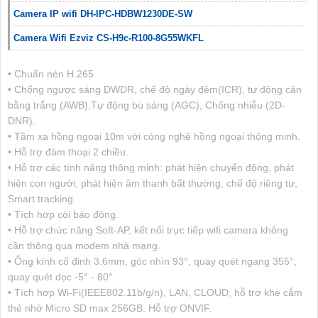
Camera IP wifi DH-IPC-HDBW1230DE-SW
Camera Wifi Ezviz CS-H9c-R100-8G55WKFL
• Chuẩn nén H.265
• Chống ngược sáng DWDR, chế độ ngày đêm(ICR), tự động cân
bằng trắng (AWB),Tự động bù sáng (AGC), Chống nhiễu (2D-
DNR).
• Tầm xa hồng ngoại 10m với công nghệ hồng ngoại thông minh.
• Hỗ trợ đàm thoại 2 chiều.
• Hỗ trợ các tính năng thông minh: phát hiện chuyển động, phát
hiện con người, phát hiện âm thanh bất thường, chế độ riêng tư,
Smart tracking.
• Tích hợp còi báo động.
• Hỗ trợ chức năng Soft-AP, kết nối trực tiếp wifi camera không
cần thông qua modem nhà mạng.
• Ống kính cố đinh 3.6mm, góc nhìn 93°, quay quét ngang 355°,
quay quét dọc -5° - 80°.
• Tích hợp Wi-Fi(IEEE802.11b/g/n), LAN, CLOUD, hỗ trợ khe cắm
thẻ nhớ Micro SD max 256GB. Hỗ trợ ONVIF.