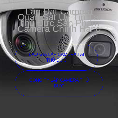
Lắp Đặt Camera
Quan Sát Uy Tín Tại
Thủ Đức Sản Phẩm
Camera Chính Hãng
BÁO GIÁ LẮP CAMERA TẠI
THỦ ĐỨC
CÔNG TY LẮP CAMERA THỦ
ĐỨC