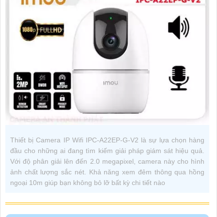
Thiết bị Camera IP Wifi IPC-A22EP-G-V2 là sự lựa chọn hàng
đầu cho những ai đang tìm kiếm giải pháp giám sát hiệu quả.
Với độ phân giải lên đến 2.0 megapixel, camera này cho hình
ảnh chất lượng sắc nét. Khả năng xem đêm thông qua hồng
ngoại 10m giúp bạn không bỏ lỡ bất kỳ chi tiết nào