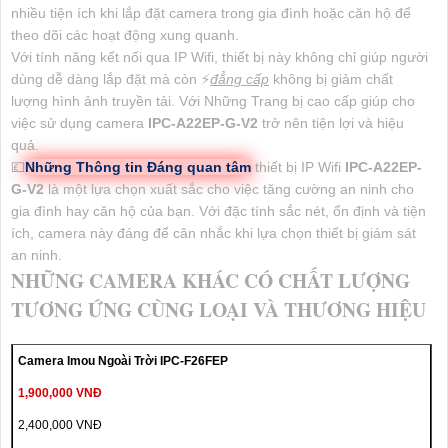
nhiều tiện ích khi lắp đặt camera trong gia đình hoặc căn hộ để
theo dõi các hoạt động xung quanh.
Với tính năng kết nối qua IP Wifi, thiết bị này không chỉ giúp người
dùng dễ dàng lắp đặt mà còn ️⚡
đẳng cấp
không bị giảm chất
lượng hình ảnh truyền tải. Với Những Trang bị cao cấp giúp cho
việc sử dụng camera
IPC-A22EP-G-V2
trở nên tiện lợi và hiệu
quả.
💷
Những Thông tin Đáng quan tâm
thiết bị IP Wifi
IPC-A22EP-
G-V2
là một lựa chọn xuất sắc cho việc tăng cường an ninh cho
gia đình hay căn hộ của bạn. Với đặc tính sắc nét, ổn định và tiện
ích, camera này đáng để cân nhắc khi lựa chọn thiết bị giám sát
an ninh.
NHỮNG CAMERA KHÁC CÓ CHẤT LƯỢNG
TƯƠNG ỨNG CÙNG LOẠI VÀ THƯƠNG HIỆU
Camera Imou Ngoài Trời IPC-F26FEP
1,900,000 VNĐ
2,400,000 VNĐ