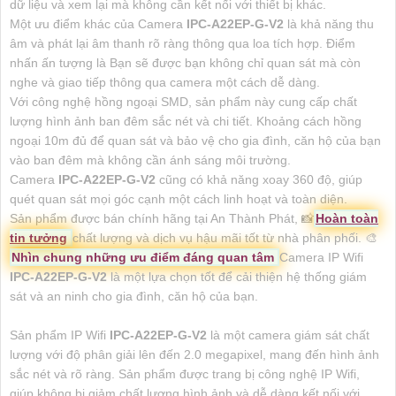
dữ liệu và xem lại mà không cần kết nối với thiết bị khác.
Một ưu điểm khác của Camera
IPC-A22EP-G-V2
là khả năng thu
âm và phát lại âm thanh rõ ràng thông qua loa tích hợp. Điểm
nhấn ấn tượng là Bạn sẽ được bạn không chỉ quan sát mà còn
nghe và giao tiếp thông qua camera một cách dễ dàng.
Với công nghệ hồng ngoại SMD, sản phẩm này cung cấp chất
lượng hình ảnh ban đêm sắc nét và chi tiết. Khoảng cách hồng
ngoại 10m đủ để quan sát và bảo vệ cho gia đình, căn hộ của bạn
vào ban đêm mà không cần ánh sáng môi trường.
Camera
IPC-A22EP-G-V2
cũng có khả năng xoay 360 độ, giúp
quét quan sát mọi góc cạnh một cách linh hoạt và toàn diện.
Sản phẩm được bán chính hãng tại An Thành Phát, 📸
Hoàn toàn
tin tưởng
chất lượng và dịch vụ hậu mãi tốt từ nhà phân phối. 🎨
Nhìn chung những ưu điểm đáng quan tâm
Camera IP Wifi
IPC-A22EP-G-V2
là một lựa chọn tốt để cải thiện hệ thống giám
sát và an ninh cho gia đình, căn hộ của bạn.
Sản phẩm IP Wifi
IPC-A22EP-G-V2
là một camera giám sát chất
lượng với độ phân giải lên đến 2.0 megapixel, mang đến hình ảnh
sắc nét và rõ ràng. Sản phẩm được trang bị công nghệ IP Wifi,
giúp không bị giảm chất lượng hình ảnh và dễ dàng kết nối với