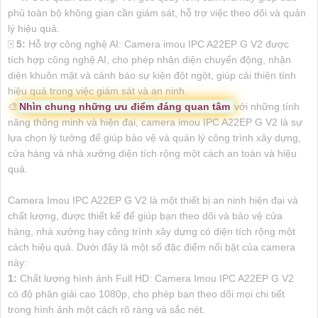
phủ toàn bộ không gian cần giám sát, hỗ trợ việc theo dõi và quản
lý hiệu quả.
🀄
5:
Hỗ trợ công nghệ AI: Camera imou IPC A22EP G V2 được
tích hợp công nghệ AI, cho phép nhận diện chuyển động, nhận
diện khuôn mặt và cảnh báo sự kiện đột ngột, giúp cải thiện tính
hiệu quả trong việc giám sát và an ninh.
🎨
Nhìn chung những ưu điểm đáng quan tâm
với những tính
năng thông minh và hiện đại, camera imou IPC A22EP G V2 là sự
lựa chọn lý tưởng để giúp bảo vệ và quản lý công trình xây dựng,
cửa hàng và nhà xưởng diện tích rộng một cách an toàn và hiệu
quả.
Camera Imou IPC A22EP G V2 là một thiết bị an ninh hiện đại và
chất lượng, được thiết kế để giúp bạn theo dõi và bảo vệ cửa
hàng, nhà xưởng hay công trình xây dựng có diện tích rộng một
cách hiệu quả. Dưới đây là một số đặc điểm nổi bật của camera
này:
1:
Chất lượng hình ảnh Full HD: Camera Imou IPC A22EP G V2
có độ phân giải cao 1080p, cho phép bạn theo dõi mọi chi tiết
trong hình ảnh một cách rõ ràng và sắc nét.