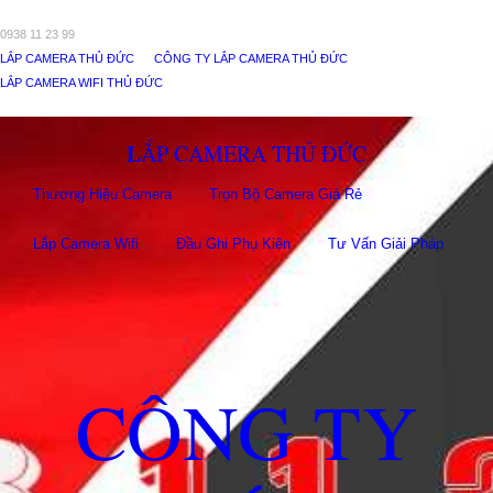
0938 11 23 99
LẮP CAMERA THỦ ĐỨC
CÔNG TY LẮP CAMERA THỦ ĐỨC
LẮP CAMERA WIFI THỦ ĐỨC
LẮP CAMERA THỦ ĐỨC
Thương Hiệu Camera
Trọn Bộ Camera Giá Rẻ
Lắp Camera Wifi
Đầu Ghi Phụ Kiên
Tư Vấn Giải Pháp
CÔNG TY