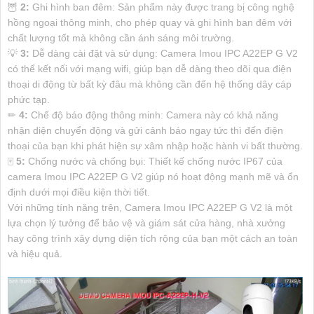
🦉
2:
Ghi hình ban đêm: Sản phẩm này được trang bị công nghệ
hồng ngoại thông minh, cho phép quay và ghi hình ban đêm với
chất lượng tốt mà không cần ánh sáng môi trường.
💡
3:
Dễ dàng cài đặt và sử dụng: Camera Imou IPC A22EP G V2
có thể kết nối với mạng wifi, giúp bạn dễ dàng theo dõi qua điện
thoại di động từ bất kỳ đâu mà không cần đến hệ thống dây cáp
phức tạp.
✏
4:
Chế độ báo động thông minh: Camera này có khả năng
nhận diện chuyển động và gửi cảnh báo ngay tức thì đến điện
thoại của bạn khi phát hiện sự xâm nhập hoặc hành vi bất thường.
🀄
5:
Chống nước và chống bụi: Thiết kế chống nước IP67 của
camera Imou IPC A22EP G V2 giúp nó hoạt động mạnh mẽ và ổn
định dưới mọi điều kiện thời tiết.
Với những tính năng trên, Camera Imou IPC A22EP G V2 là một
lựa chọn lý tưởng để bảo vệ và giám sát cửa hàng, nhà xưởng
hay công trình xây dựng diện tích rộng của bạn một cách an toàn
và hiệu quả.