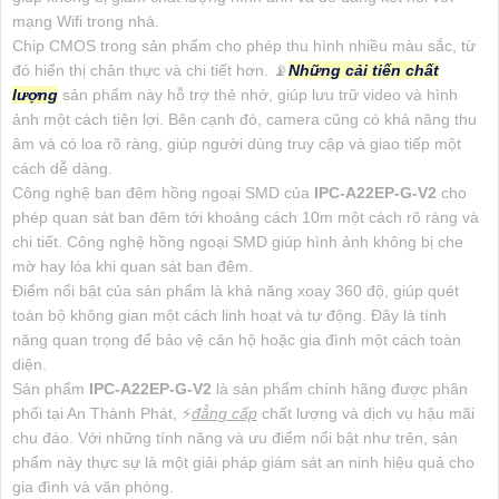
mạng Wifi trong nhà.
Chip CMOS trong sản phẩm cho phép thu hình nhiều màu sắc, từ
đó hiển thị chân thực và chi tiết hơn. 📡
Những cải tiến chất
lượng
sản phẩm này hỗ trợ thẻ nhớ, giúp lưu trữ video và hình
ảnh một cách tiện lợi. Bên cạnh đó, camera cũng có khả năng thu
âm và có loa rõ ràng, giúp người dùng truy cập và giao tiếp một
cách dễ dàng.
Công nghệ ban đêm hồng ngoại SMD của
IPC-A22EP-G-V2
cho
phép quan sát ban đêm tới khoảng cách 10m một cách rõ ràng và
chi tiết. Công nghệ hồng ngoại SMD giúp hình ảnh không bị che
mờ hay lóa khi quan sát ban đêm.
Điểm nổi bật của sản phẩm là khả năng xoay 360 độ, giúp quét
toàn bộ không gian một cách linh hoạt và tự động. Đây là tính
năng quan trọng để bảo vệ căn hộ hoặc gia đình một cách toàn
diện.
Sản phẩm
IPC-A22EP-G-V2
là sản phẩm chính hãng được phân
phối tại An Thành Phát, ️⚡
đẳng cấp
chất lượng và dịch vụ hậu mãi
chu đáo. Với những tính năng và ưu điểm nổi bật như trên, sản
phẩm này thực sự là một giải pháp giám sát an ninh hiệu quả cho
gia đình và văn phòng.