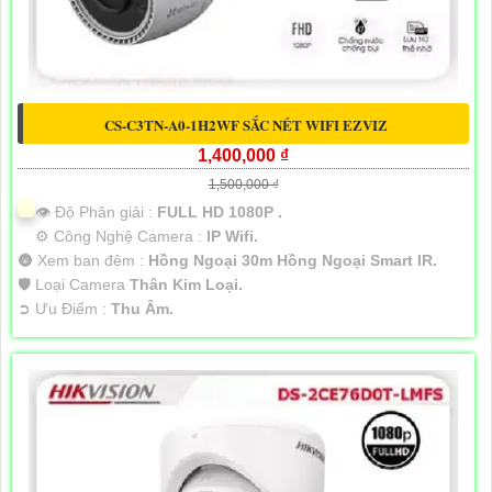
CS-C3TN-A0-1H2WF SẮC NÉT WIFI EZVIZ
1,400,000 ₫
1,500,000 ₫
👁 Độ Phân giải :
FULL HD 1080P .
⚙ Công Nghệ Camera :
IP Wifi.
🌚 Xem ban đêm :
Hồng Ngoại 30m Hồng Ngoại Smart IR.
🛡 Loại Camera
Thân Kim Loại.
️➲ Ưu Điểm :
Thu Âm.