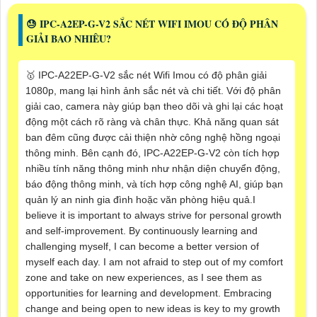
😓 IPC-A2EP-G-V2 SẮC NÉT WIFI IMOU CÓ ĐỘ PHÂN
GIẢI BAO NHIÊU?
🥇 IPC-A22EP-G-V2 sắc nét Wifi Imou có độ phân giải
1080p, mang lại hình ảnh sắc nét và chi tiết. Với độ phân
giải cao, camera này giúp bạn theo dõi và ghi lại các hoạt
động một cách rõ ràng và chân thực. Khả năng quan sát
ban đêm cũng được cải thiện nhờ công nghệ hồng ngoại
thông minh. Bên cạnh đó, IPC-A22EP-G-V2 còn tích hợp
nhiều tính năng thông minh như nhận diện chuyển động,
báo động thông minh, và tích hợp công nghệ AI, giúp bạn
quản lý an ninh gia đình hoặc văn phòng hiệu quả.I
believe it is important to always strive for personal growth
and self-improvement. By continuously learning and
challenging myself, I can become a better version of
myself each day. I am not afraid to step out of my comfort
zone and take on new experiences, as I see them as
opportunities for learning and development. Embracing
change and being open to new ideas is key to my growth