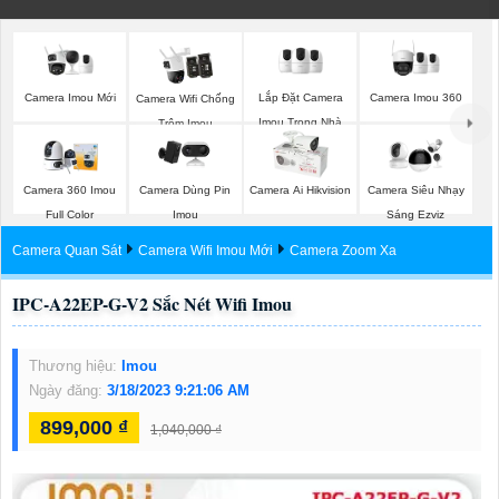
Camera Imou Mới
Lắp Đặt Camera
Camera Imou 360
Camera Wifi Chống
Imou Trong Nhà
Trộm Imou
Camera 360 Imou
Camera Dùng Pin
Camera Ai Hikvision
Camera Siêu Nhạy
Full Color
Imou
Sáng Ezviz
Camera Quan Sát
Camera Wifi Imou Mới
Camera Zoom Xa
IPC-A22EP-G-V2 Sắc Nét Wifi Imou
Thương hiệu:
Imou
Ngày đăng:
3/18/2023 9:21:06 AM
899,000 ₫
1,040,000 ₫