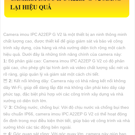
LẠI HIỆU QUẢ
Camera imou IPC A22EP G V2 là một thiết bị an ninh thông minh
chất lượng cao, được thiết kế để giúp giám sát và bảo vệ công
trình xây dựng, cửa hàng và nhà xưởng diện tích rộng một cách
hiệu quả. Dưới đây là những tính năng chính của camera này:
1:
Độ phân giải cao: Camera imou IPC A22EP G V2 có độ phân
giải cao, cho phép ghi lại hình ảnh và video chất lượng sắc nét và
rõ ràng, giúp quản lý và giám sát một cách chi tiết.
🦉
2:
Kết nối không dây: Camera này có khả năng kết nối không
dây Wi-Fi, giúp dễ dàng lắp đặt mà không cần phải kéo dây cáp
phức tạp, đặc biệt phù hợp với các công trình xây dựng và nhà
xưởng có diện tích lớn.
💡
3:
Chống nước, chống bụi: Với độ chịu nước và chống bụi theo
tiêu chuẩn IP66, camera imou IPC A22EP G V2 có thể hoạt động
ổn định trong mọi điều kiện thời tiết, giúp bảo vệ công trình và nhà
xưởng khỏi các tác động bên ngoài.
✏
4:
Góc quan sát rộng: Với góc quay lớn, camera này giúp bao