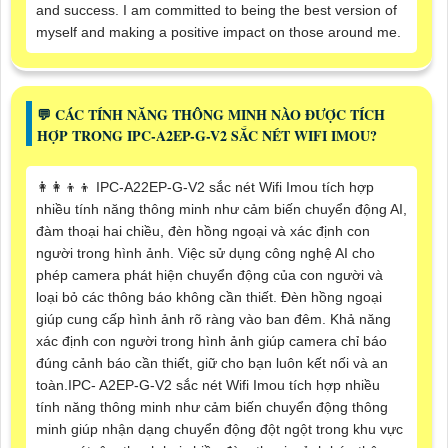
and success. I am committed to being the best version of
myself and making a positive impact on those around me.
️💬 CÁC TÍNH NĂNG THÔNG MINH NÀO ĐƯỢC TÍCH
HỢP TRONG IPC-A2EP-G-V2 SẮC NÉT WIFI IMOU?
👩‍👩‍👦‍👦 IPC-A22EP-G-V2 sắc nét Wifi Imou tích hợp
nhiều tính năng thông minh như cảm biến chuyển động AI,
đàm thoại hai chiều, đèn hồng ngoại và xác định con
người trong hình ảnh. Việc sử dụng công nghệ AI cho
phép camera phát hiện chuyển động của con người và
loại bỏ các thông báo không cần thiết. Đèn hồng ngoại
giúp cung cấp hình ảnh rõ ràng vào ban đêm. Khả năng
xác định con người trong hình ảnh giúp camera chỉ báo
đúng cảnh báo cần thiết, giữ cho bạn luôn kết nối và an
toàn.IPC- A2EP-G-V2 sắc nét Wifi Imou tích hợp nhiều
tính năng thông minh như cảm biến chuyển động thông
minh giúp nhận dạng chuyển động đột ngột trong khu vực