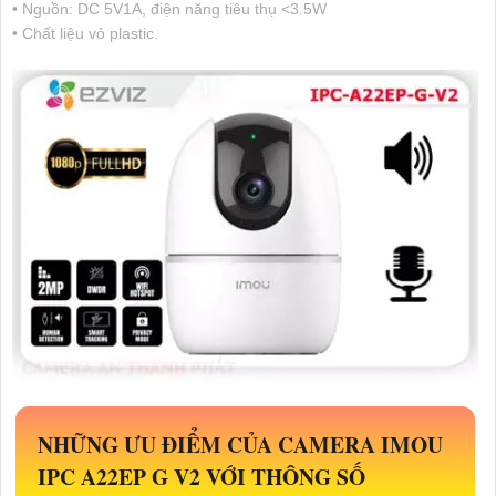
• Nguồn: DC 5V1A, điện năng tiêu thụ <3.5W
• Chất liệu vỏ plastic.
NHỮNG ƯU ĐIỂM CỦA CAMERA IMOU
IPC A22EP G V2 VỚI THÔNG SỐ