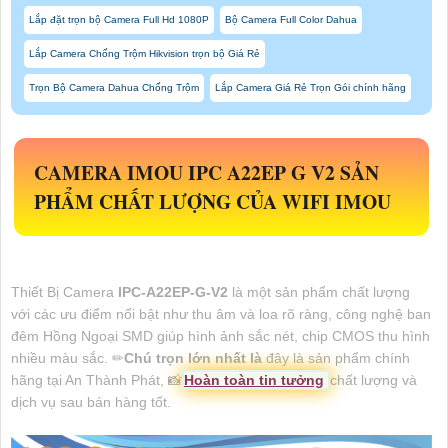
Lắp đặt trọn bộ Camera Full Hd 1080P
Bộ Camera Full Color Dahua
Lắp Camera Chống Trộm Hikvision trọn bộ Giá Rẻ
Trọn Bộ Camera Dahua Chống Trộm
Lắp Camera Giá Rẻ Trọn Gói chính hãng
CAMERA IMOU IPC A22EP G V2 SẢN
PHẨM CHẤT LƯỢNG CỦA WIFI IMOU
Thiết Bị Camera
IPC-A22EP-G-V2
là một sản phẩm chất lượng
với các ưu điểm nổi bật như thu âm và loa rõ ràng, công nghệ ban
đêm Hồng Ngoại SMD giúp hình ảnh sắc nét, chip CMOS thu hình
nhiều màu sắc. ✏
Chú trọn lớn nhất là
đây là sản phẩm chính
hãng tại An Thành Phát, 📸
Hoàn toàn tin tưởng
chất lượng và
dịch vụ sau bán hàng tốt.