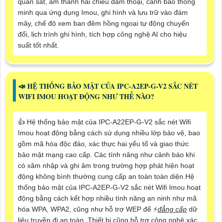
quan sát, âm thanh hai chiều đàm thoại, cảnh báo thông
minh qua ứng dụng Imou, ghi hình và lưu trữ vào đám
mây, chế độ xem ban đêm hồng ngoại tự động chuyển
đổi, lịch trình ghi hình, tích hợp công nghệ AI cho hiệu
suất tốt nhất.
📣 HỆ THỐNG BẢO MẬT CỦA IPC-A2EP-G-V2 SẮC NÉT
WIFI IMOU HOẠT ĐỘNG NHƯ THẾ NÀO?
👍 Hệ thống bảo mật của IPC-A22EP-G-V2 sắc nét Wifi
Imou hoạt động bằng cách sử dụng nhiều lớp bảo vệ, bao
gồm mã hóa độc đáo, xác thực hai yếu tố và giao thức
bảo mật mạng cao cấp. Các tính năng như cảnh báo khi
có xâm nhập và ghi âm trong trường hợp phát hiện hoạt
động không bình thường cung cấp an toàn toàn diện.Hệ
thống bảo mật của IPC-A2EP-G-V2 sắc nét Wifi Imou hoạt
động bằng cách kết hợp nhiều tính năng an ninh như mã
hóa WPA, WPA2, cũng như hỗ trợ WEP để ️⚡
đẳng cấp
dữ
liệu truyền đi an toàn. Thiết bị cũng hỗ trợ công nghệ xác