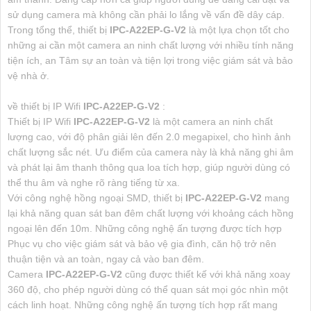
sử dụng camera mà không cần phải lo lắng về vấn đề dây cáp.
Trong tổng thể, thiết bị
IPC-A22EP-G-V2
là một lựa chọn tốt cho
những ai cần một camera an ninh chất lượng với nhiều tính năng
tiện ích, an Tâm sự an toàn và tiện lợi trong việc giám sát và bảo
vệ nhà ở.
về thiết bị IP Wifi
IPC-A22EP-G-V2
:
Thiết bị IP Wifi
IPC-A22EP-G-V2
là một camera an ninh chất
lượng cao, với độ phân giải lên đến 2.0 megapixel, cho hình ảnh
chất lượng sắc nét. Ưu điểm của camera này là khả năng ghi âm
và phát lại âm thanh thông qua loa tích hợp, giúp người dùng có
thể thu âm và nghe rõ ràng tiếng từ xa.
Với công nghệ hồng ngoại SMD, thiết bị
IPC-A22EP-G-V2
mang
lại khả năng quan sát ban đêm chất lượng với khoảng cách hồng
ngoại lên đến 10m. Những công nghệ ấn tượng được tích hợp
Phục vụ cho việc giám sát và bảo vệ gia đình, căn hộ trở nên
thuận tiện và an toàn, ngay cả vào ban đêm.
Camera
IPC-A22EP-G-V2
cũng được thiết kế với khả năng xoay
360 độ, cho phép người dùng có thể quan sát mọi góc nhìn một
cách linh hoạt. Những công nghệ ấn tượng tích hợp rất mang