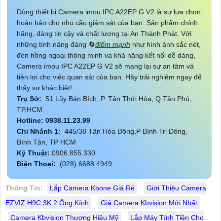
Dòng thiết bị Camera imou IPC A22EP G V2 là sự lựa chọn
hoàn hảo cho nhu cầu giám sát của bạn. Sản phẩm chính
hãng, đáng tin cậy và chất lượng tại An Thành Phát. Với
những tính năng đáng 🔄
điểm mạnh
như hình ảnh sắc nét,
đèn hồng ngoại thông minh và khả năng kết nối dễ dàng,
Camera imou IPC A22EP G V2 sẽ mang lại sự an tâm và
tiện lợi cho việc quan sát của bạn. Hãy trải nghiệm ngay để
thấy sự khác biệt!
Trụ Sở:
51 Lũy Bán Bích, P. Tân Thới Hòa, Q.Tân Phú,
TP.HCM
Hotline: 0938.11.23.99
Chi Nhánh 1:
445/38 Tân Hòa Đông,P Bình Trị Đông,
Bình Tân, TP HCM
Kỹ Thuật:
0906.855.330
Điện Thoại:
(028) 6688.4949
Thông Tin:
Lắp Camera Kbone Giá Rẻ
Giới Thiệu Camera
EZVIZ H9C 3K 2 Ống Kính
Giá Camera Kbvision Mới Nhất
Camera Kbvision Thương Hiệu Mỹ
Lắp Máy Tính Tiền Cho