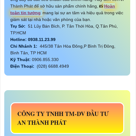
Thành Phát để sở hữu sản phẩm chính hãng, 📸
Hoàn
toàn tin tưởng
mang lại sự an tâm và hiệu quả trong việc
giám sát tại nhà hoặc văn phòng của bạn.
Trụ Sở:
51 Lũy Bán Bích, P. Tân Thới Hòa, Q.Tân Phú,
TP.HCM
Hotline: 0938.11.23.99
Chi Nhánh 1:
445/38 Tân Hòa Đông,P Bình Trị Đông,
Bình Tân, TP HCM
Kỹ Thuật:
0906.855.330
Điện Thoại:
(028) 6688.4949
CÔNG TY TNHH TM-DV ĐẦU TƯ
AN THÀNH PHÁT