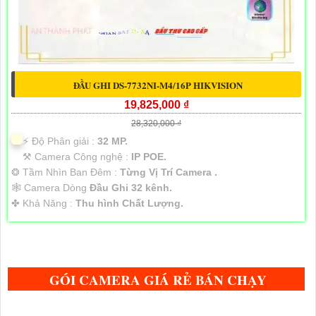
ĐẦU GHI DS-7732NI-M4/16P HIKVISION
19,825,000 ₫
28,320,000 ₫
️⚡ Độ Phân giải :
32 MP.
⚒ Camera Công nghệ :
IP POE.
❂ Tầm Nhìn Ban Đêm :
Từng Vị Trí Camera .
🕸️ Camera Dòng
Đầu Ghi 32 kênh.
️✤ Khả Năng :
Thu hình Chất Lượng.
GÓI CAMERA GIÁ RẺ BÁN CHẠY