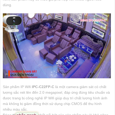
dùng.
Sản phẩm IP Wifi
IPC-C22FP-C
là một camera giám sát có chất
lượng sắc nét lên đến 2.0 megapixel, đáp ứng đúng tiêu chuẩn và
được trang bị công nghệ IP Wifi giúp duy trì chất lượng hình ảnh
mà không bị giảm đồng thời sử dụng chip CMOS để thu hình
nhiều màu sắc.
Đáng 📸
nhấn mạnh
nhất nổi bật của sản phẩm này là khả năng