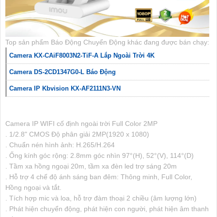
Top sản phẩm Báo Động Chuyển Động khác đang được bán chạy:
Camera KX-CAiF8003N2-TiF-A Lắp Ngoài Trời 4K
Camera DS-2CD1347G0-L Báo Động
Camera IP Kbvision KX-AF2111N3-VN
Camera IP WIFI cố định ngoài trời Full Color 2MP
. 1/2.8" CMOS Độ phân giải 2MP(1920 x 1080)
. Chuẩn nén hình ảnh: H.265/H.264
. Ống kính góc rộng: 2.8mm góc nhìn 97°(H), 52°(V), 114°(D)
. Tầm xa hồng ngoại 20m, tầm xa đèn led trợ sáng 20m
. Hỗ trợ 4 chế độ ánh sáng ban đêm: Thông minh, Full Color,
Hồng ngoại và tắt.
. Tích hợp mic và loa, hỗ trợ đàm thoại 2 chiều (âm lượng lớn)
. Phát hiện chuyển động, phát hiện con người, phát hiện âm thanh