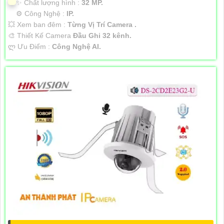
✨ Chất lượng hình :
32 MP.
⚙ Công Nghệ :
IP.
💥 Xem ban đêm :
Từng Vị Trí Camera .
🎨 Thiết Kế Camera
Đầu Ghi 32 kênh.
️ლ Ưu Điểm :
Công Nghệ AI.