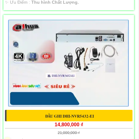
️✨ Ưu Điểm :
Thu hình Chất Lượng.
ĐẦU GHI DHI-NVR5432-EI
14,800,000 ₫
21,000,000 ₫