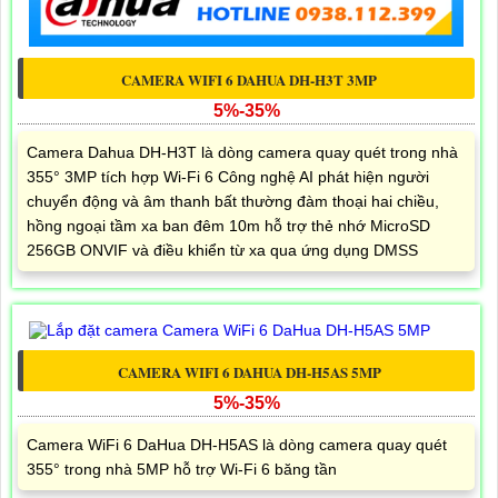
CAMERA WIFI 6 DAHUA DH-H3T 3MP
5%-35%
Camera Dahua DH-H3T là dòng camera quay quét trong nhà
355° 3MP tích hợp Wi-Fi 6 Công nghệ AI phát hiện người
chuyển động và âm thanh bất thường đàm thoại hai chiều,
hồng ngoại tầm xa ban đêm 10m hỗ trợ thẻ nhớ MicroSD
256GB ONVIF và điều khiển từ xa qua ứng dụng DMSS
CAMERA WIFI 6 DAHUA DH-H5AS 5MP
5%-35%
Camera WiFi 6 DaHua DH-H5AS là dòng camera quay quét
355° trong nhà 5MP hỗ trợ Wi-Fi 6 băng tần