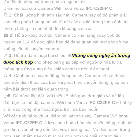
lắp đặt dễ dàng cả trong nhà và ngoại trời.
Điểm nổi bật của Camera Wifi Imou Versa
IPC-C22FP-C
:
👌
1:
Chất lượng hình ảnh sắc nét: Camera này có độ phân giải
cao, cho phép bạn quan sát rõ nét các chi tiết trong hình ảnh, từ
những thông tin nhỏ nhất đến khoảng cách xa.
☎
2:
Hỗ trợ xoay 360 độ: Camera có khả năng xoay 360 độ
ngang và 114 độ dọc, giúp bạn dễ dàng quan sát mọi góc độ mà
không cần di chuyển camera.
📍
3:
Hỗ trợ đàm thoại hai chiều: ❈
Những công nghệ ấn tượng
được tích hợp
cho phép bạn giao tiếp với người ở nhà từ xa
thông qua ứng dụng điều khiển camera trên điện thoại.
💞
4:
Cảnh báo chuyển động thông minh: Camera sẽ gửi thông
báo đến điện thoại của bạn khi phát hiện chuyển động, giúp bạn
nắm bắt được sự kiện quan trọng.
ლ
5:
Dễ dàng lắp đặt: Với thiết kế nhỏ gọn, đơn giản và dễ lắp
đặt, bạn có thể đặt camera Wifi Imou Versa
IPC-C22FP-C
ở bất kỳ
vị trí nào trong nhà hoặc ngoài trời mà bạn muốn.
Với các tính năng và ưu điểm nổi bật như vậy, Camera Wifi Imou
Versa
IPC-C22FP-C
là lựa chọn hoàn hảo cho nhiều công trình, từ
gia đình, văn phòng đến khu vực thương mại. Và điều quan trọng
hơn, sản phẩm này có mức giá phù hợp với nhiều người tiêu