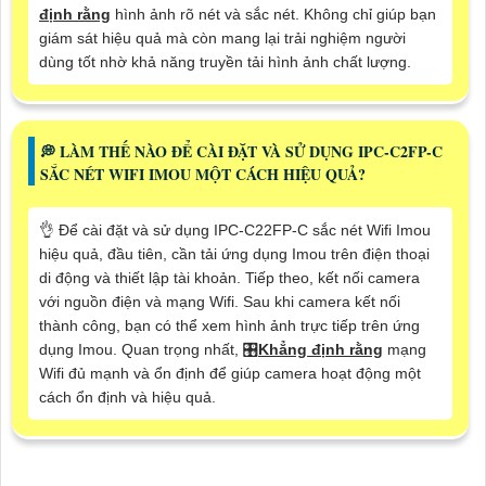
định rằng
hình ảnh rõ nét và sắc nét. Không chỉ giúp bạn
giám sát hiệu quả mà còn mang lại trải nghiệm người
dùng tốt nhờ khả năng truyền tải hình ảnh chất lượng.
️💭 LÀM THẾ NÀO ĐỂ CÀI ĐẶT VÀ SỬ DỤNG IPC-C2FP-C
SẮC NÉT WIFI IMOU MỘT CÁCH HIỆU QUẢ?
👌 Để cài đặt và sử dụng IPC-C22FP-C sắc nét Wifi Imou
hiệu quả, đầu tiên, cần tải ứng dụng Imou trên điện thoại
di động và thiết lập tài khoản. Tiếp theo, kết nối camera
với nguồn điện và mạng Wifi. Sau khi camera kết nối
thành công, bạn có thể xem hình ảnh trực tiếp trên ứng
dụng Imou. Quan trọng nhất, 🎛
Khẳng định rằng
mạng
Wifi đủ mạnh và ổn định để giúp camera hoạt động một
cách ổn định và hiệu quả.