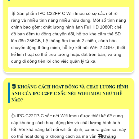
🥇 Sản phẩm IPC-C22FP-C Wifi Imou có sự sắc nét rõ
ràng và nhiều tính năng nhiều hữu dụng. Một số tính năng
chính bao gồm: chất lượng hình ảnh Full HD 1080P, chế
độ ban đêm tự động chuyển đổi, hỗ trợ khe cắm thẻ SD
lên đến 256GB, hệ thống âm thanh 2 chiều, cảnh báo
chuyển động thông minh, hỗ trợ kết nối WiFi 2.4GHz, thiết
kế linh hoạt có thể treo tường hoặc đặt trên bàn, và ứng
dụng di động tiện lợi cho việc quản lý từ xa.
😇 KHOẢNG CÁCH HOẠT ĐỘNG VÀ CHẤT LƯỢNG HÌNH
ẢNH CỦA IPC-C2FP-C SẮC NÉT WIFI IMOU NHƯ THẾ
NÀO?
👍 IPC-C22FP-C sắc nét Wifi Imou được thiết kế để cung
cấp khoảng cách hoạt động lớn và chất lượng hình ảnh
tốt. Với khả năng kết nối wifi ổn định, camera giám sát này
có thể hoạt động ở khoảng cách xa mà vẫn 🎛
Khẳng