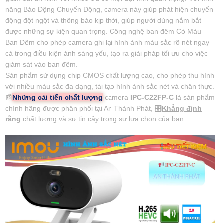
năng Báo Động Chuyển Động, camera này giúp phát hiện chuyển
động đột ngột và thông báo kịp thời, giúp người dùng nắm bắt
được những sự kiện quan trọng. Công nghệ ban đêm Có Màu
Ban Đêm cho phép camera ghi lại hình ảnh màu sắc rõ nét ngay
cả trong điều kiện ánh sáng yếu, tạo ra giải pháp tối ưu cho việc
giám sát vào ban đêm.
Sản phẩm sử dụng chip CMOS chất lượng cao, cho phép thu hình
với nhiều màu sắc đa dạng, tái tạo hình ảnh sắc nét và chân thực.
📰
Những cải tiến chất lượng
camera
IPC-C22FP-C
là sản phẩm
chính hãng được phân phối tại An Thành Phát, 🎛
Khẳng định
rằng
chất lượng và sự tin cậy trong sự lựa chọn của bạn.