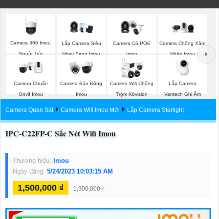
Camera 360 Imou
Lắp Camera Siêu
Camera Có POE
Camera Chống Xâm
Ngoài Trời
Nhạy Sáng Imou
Imou
Nhập Imou
Lắp Camera
Camera Chuẩn
Camera Báo Động
Camera Wifi Chống
Vantech Ghi Âm
Onvif Imou
Imou
Trộm Kbvision
Camera Quan Sát
Camera Wifi Imou Mới
Lắp Camera Starlight
IPC-C22FP-C Sắc Nét Wifi Imou
Thương hiệu:
Imou
Ngày đăng:
5/24/2023 10:03:15 AM
1,500,000 ₫
1,900,000 ₫