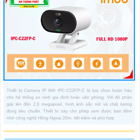
Thiết bị Camera IP Wifi IPC-C22FP-C là lựa chọn hoàn hảo
cho hệ thống an ninh gia đình hoặc văn phòng. Với độ phân
giải lên đến 2.0 megapixel, hình ảnh sắc nét và chất lượng
đúng tiêu chuẩn. Thiết bị này cho phép xem được ban đêm
nhờ công nghệ Hồng Ngoại 20m, tiết kiệm và phù hợp