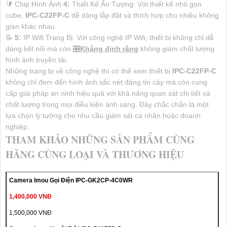
🔰 Chip Hình Ảnh
4:
Thiết Kế Ấn Tượng: Với thiết kế nhỏ gọn
cube,
IPC-C22FP-C
dễ dàng lắp đặt và thích hợp cho nhiều không
gian khác nhau.
📝
5:
IP Wifi Trang Bị: Với công nghệ IP Wifi, thiết bị không chỉ dễ
dàng kết nối mà còn 🎛
Khẳng định rằng
không giảm chất lượng
hình ảnh truyền tải.
Những trang bị về công nghệ thì có thể xem thiết bị
IPC-C22FP-C
không chỉ đem đến hình ảnh sắc nét đáng tin cậy mà còn cung
cấp giải pháp an ninh hiệu quả với khả năng quan sát chi tiết và
chất lượng trong mọi điều kiện ánh sáng. Đây chắc chắn là một
lựa chọn lý tưởng cho nhu cầu giám sát cá nhân hoặc doanh
nghiệp.
THAM KHẢO NHỮNG SẢN PHẨM CÙNG
HÃNG CÙNG LOẠI VÀ THƯƠNG HIỆU
Camera Imou Gọi Điện IPC-GK2CP-4C0WR
1,400,000 VNĐ
1,500,000 VNĐ