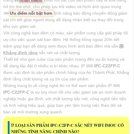
hổ trợ thẻ nhớ, cho phép lưu trữ video và hình ảnh quan trọng.
⋙
Ưu điểm nỗi bật hơn
tính năng báo động chuyển động giám
sát chi tiết giúp người dùng dễ dàng nhận biết sự thay đổi trong
khu vực giám sát.
Với công nghệ ban đêm có màu, sản phẩm cung cấp giải pháp tối
ưu cho việc quan sát ban đêm. Hệ thống hồng ngoại 20m tiết
kiệm giúp bạn dễ dàng xem được hình ảnh ban đêm mà vẫn 🎛
Khẳng định rằng
sắc nét và chất lượng.
Thiết kế nhỏ gọn cube của sản phẩm mang đến sự ấn tượng và
dễ dàng lắp đặt ở nhiều vị trí khác nhau. IP Wifi
IPC-C22FP-C
được xác định là sản phẩm chính hãng của An Thành Phát, Khẳng
định rằng chất lượng và uy tín của sản phẩm.
Những trang bị về công nghệ thì có thể xem sản phẩm IP Wifi
IPC-C22FP-C
là sự lựa chọn tốt cho việc giám sát an ninh doanh
nghiệp hoặc gia đình, với chất lượng sắc nét, công nghệ tiên tiến
và tính năng hiệu quả, giúp bạn yên tâm trong việc theo dõi và
bảo vệ môi trường xung quanh.
⁉️ LOẠI SẢN PHẨM IPC-C2FP-C SẮC NÉT WIFI IMOU CÓ
NHỮNG TÍNH NĂNG CHÍNH NÀO?