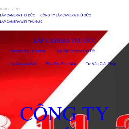
0938 11 23 99
LẮP CAMERA THỦ ĐỨC
CÔNG TY LẮP CAMERA THỦ ĐỨC
LẮP CAMERA WIFI THỦ ĐỨC
LẮP CAMERA THỦ ĐỨC
Thương Hiệu Camera
Trọn Bộ Camera Giá Rẻ
Lắp Camera Wifi
Đầu Ghi Phụ Kiên
Tư Vấn Giải Pháp
CÔNG TY