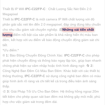
Thiết Bị IP Wifi
IPC-C22FP-C
: Chất Lượng Sắc Nét Đến 2.0
Megapixel
Thiết bị
IPC-C22FP-C
là một camera IP Wifi chất lượng với độ
phân giải sắc nét lên đến 2.0 megapixel, đáp ứng đúng tiêu chuẩn
cho nhu cầu giám sát chuyên nghiệp. 📰
Những cải tiến chất
lượng
điểm nổi bật của sản phẩm là khả năng hiển thị màu ban
đêm, kết hợp với ưu điểm về báo động chuyển động giám sát chi
tiết.
*Ưu điểm:*
®️
1:
Báo Động Chuyển Động Chính Xác:
IPC-C22FP-C
cho phép
phát hiện chuyển động và thông báo ngay lập tức, giúp bạn nhanh
chóng phát hiện sự xâm nhập hoặc tình hình đáng ngờ. 🔄
2:
Công Nghệ Ban Đêm Có Màu Ban Đêm: Khác biệt với các thiết bị
thông thường,
IPC-C22FP-C
sử dụng công nghệ ban đêm có màu
giúp hình ảnh rõ ràng và chi tiết kể cả trong điều kiện ánh sáng
thấp.
🎨
3:
Giải Pháp Tối Ưu Cho Ban Đêm: Hệ thống hồng ngoại 20m
tiết kiệm cho phép quan sát ban đêm mà không gây mỏi mắt, phù
hợp cho việc giám sát trong đêm dài.