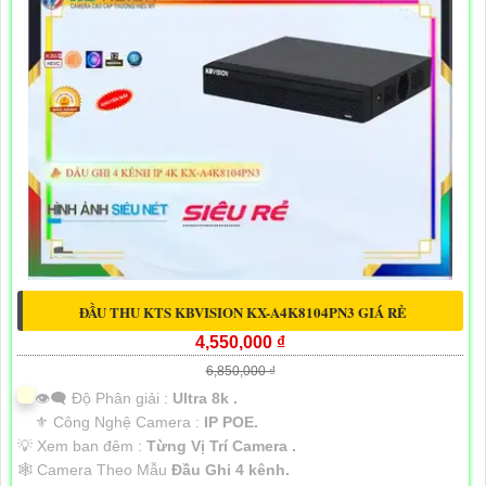
ĐẦU THU KTS KBVISION KX-A4K8104PN3 GIÁ RẺ
4,550,000 ₫
6,850,000 ₫
👁️‍🗨 Độ Phân giải :
Ultra 8k .
⚜️ Công Nghệ Camera :
IP POE.
💡 Xem ban đêm :
Từng Vị Trí Camera .
🕸️ Camera Theo Mẫu
Đầu Ghi 4 kênh.