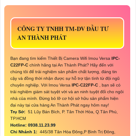
CÔNG TY TNHH TM-DV ĐẦU TƯ
AN THÀNH PHÁT
Bạn đang tìm kiếm Thiết Bị Camera Wifi Imou Versa
IPC-
C22FP-C
chính hãng tại An Thành Phát? Hãy đến với
chúng tôi để trải nghiệm sản phẩm chất lượng, đáng tin
cậy và đồng thời nhận được sự hỗ trợ tận tình từ đội ngũ
chuyên nghiệp. Với Imou Versa
IPC-C22FP-C
, bạn sẽ có
trải nghiệm giám sát tuyệt vời và an ninh tuyệt đối cho ngôi
nhà của mình. Đừng bỏ lỡ cơ hội sở hữu sản phẩm hiện
đại này tại cửa hàng An Thành Phát ngay hôm nay!
Trụ Sở:
51 Lũy Bán Bích, P. Tân Thới Hòa, Q.Tân Phú,
TP.HCM
Hotline: 0938.11.23.99
Chi Nhánh 1:
445/38 Tân Hòa Đông,P Bình Trị Đông,