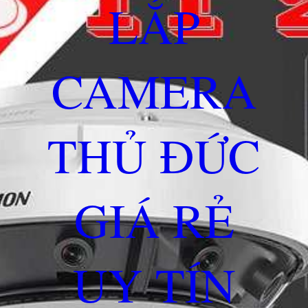
LẮP
CAMERA
THỦ ĐỨC
GIÁ RẺ
UY TÍN