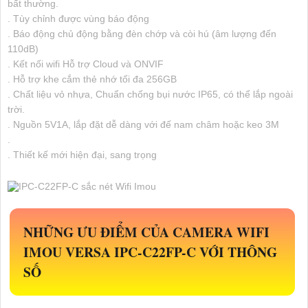
bất thường.
. Tùy chỉnh được vùng báo động
. Báo động chủ động bằng đèn chớp và còi hú (âm lượng đến
110dB)
. Kết nối wifi Hỗ trợ Cloud và ONVIF
. Hỗ trợ khe cắm thẻ nhớ tối đa 256GB
. Chất liệu vỏ nhựa, Chuẩn chống bụi nước IP65, có thể lắp ngoài
trời.
. Nguồn 5V1A, lắp đặt dễ dàng với đế nam châm hoặc keo 3M
.
. Thiết kế mới hiện đại, sang trọng
NHỮNG ƯU ĐIỂM CỦA CAMERA WIFI
IMOU VERSA
IPC-C22FP-C
VỚI THÔNG
SỐ