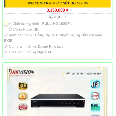
DS-2CD2E23G2-U SẮC NÉT HIKVISION
3,350,000 ₫
4,770,000 ₫
✨ Chất lượng hình :
FULL HD 1080P .
🏆 Công Nghệ :
IP.
🌙 Xem ban đêm :
Công Nghệ Chuyên Dụng Hồng Ngoại
EXIR.
🤹 Camera Thiết Kế
Dome Kim Loại.
️💠 Ưu Điểm :
Công Nghệ AI.