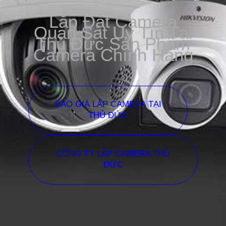
Lắp Đặt Camera
Quan Sát Uy Tín Tại
Thủ Đức Sản Phẩm
Camera Chính Hãng
BÁO GIÁ LẮP CAMERA TẠI
THỦ ĐỨC
CÔNG TY LẮP CAMERA THỦ
ĐỨC