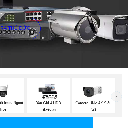
ERA THỦ ĐỨC
fi Imou Ngoài
Đầu Ghi 4 HDD
Camera UNV 4K Siêu
Trời
Hikvision
Nét