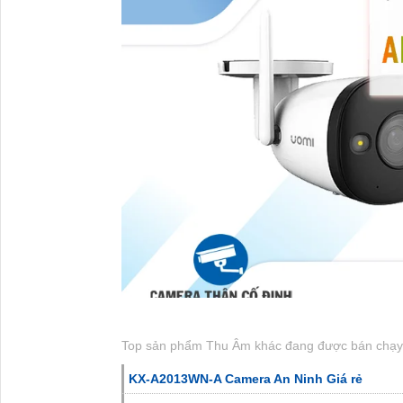
Top sản phẩm Thu Âm khác đang được bán chạy
KX-A2013WN-A Camera An Ninh Giá rẻ