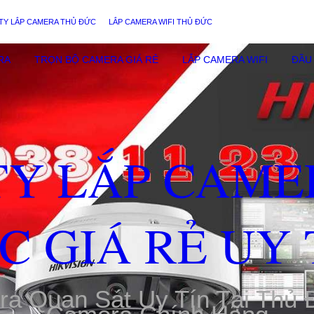
TY LẮP CAMERA THỦ ĐỨC
LẮP CAMERA WIFI THỦ ĐỨC
RA
TRỌN BỘ CAMERA GIÁ RẺ
LẮP CAMERA WIFI
ĐẦU 
TY LẮP CAME
C GIÁ RẺ UY 
ra Quan Sát Uy Tín Tại Thủ