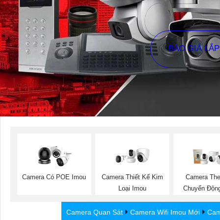
BÁO GIÁ LẮ
Camera Có POE Imou
Camera Thiết Kế Kim
Camera The
Loại Imou
Chuyển Độn
Camera Quan Sát
Camera Wifi Imou Mới
Cam