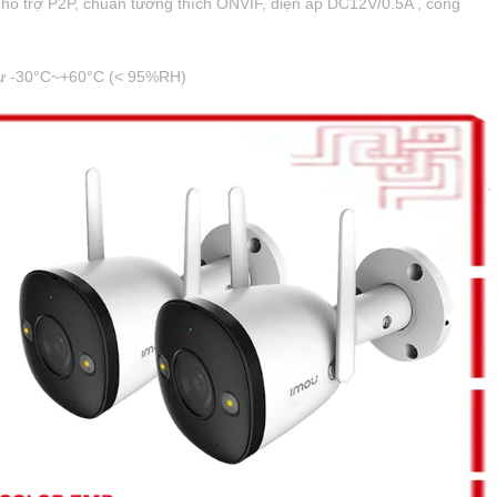
, hỗ trợ P2P, chuẩn tương thích ONVIF, điện áp DC12V/0.5A , công
 từ -30°C~+60°C (< 95%RH)