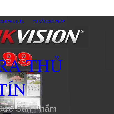
GHI PHỤ KIÊN
TƯ VẤN GIẢI PHÁP
RA THỦ
TÍN
 Đức Sản Phẩm