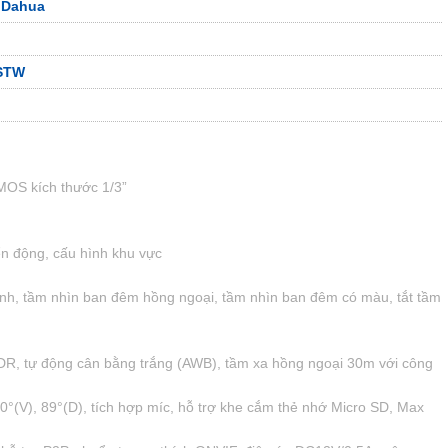
 Dahua
-STW
MOS kích thước 1/3”
ển động, cấu hình khu vực
nh, tầm nhìn ban đêm hồng ngoại, tầm nhìn ban đêm có màu, tắt tầm
R, tự động cân bằng trắng (AWB), tầm xa hồng ngoại 30m với công
0°(V), 89°(D), tích hợp míc, hỗ trợ khe cắm thẻ nhớ Micro SD, Max