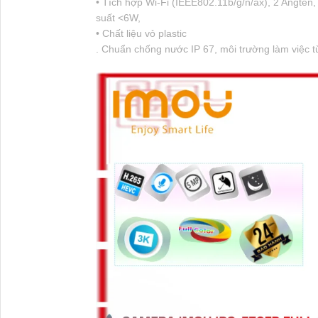
• Tích hợp Wi-Fi (IEEE802.11b/g/n/ax), 2 Angten
suất <6W,
• Chất liệu vỏ plastic
. Chuẩn chống nước IP 67, môi trường làm việc