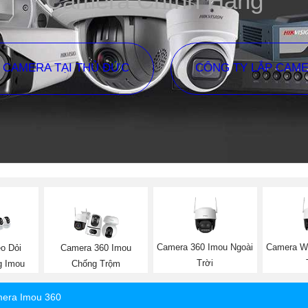
Camera Chính Hãng
P CAMERA TẠI THỦ ĐỨC
CÔNG TY LẮP CAM
Camera 360 Imou Ngoài
Camera Wi
o Dỏi
Camera 360 Imou
Trời
g Imou
Chống Trộm
era Imou 360