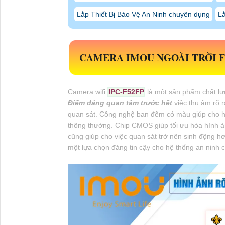
Lắp Thiết Bị Bảo Vệ An Ninh chuyên dụng
Lắ
CAMERA IMOU NGOÀI TRỜI F
Camera wifi
IPC-F52FP
là một sản phẩm chất lượ
Điểm đáng quan tâm trước hết
việc thu âm rõ 
quan sát. Công nghệ ban đêm có màu giúp cho hì
thông thường. Chip CMOS giúp tối ưu hóa hình ản
cũng giúp cho việc quan sát trở nên sinh động 
một lựa chọn đáng tin cậy cho hệ thống an ninh 