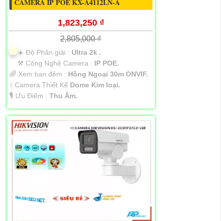
CAMERA IP POE KX-A4112LN-A
1,823,250 ₫
2,805,000 ₫
☀️ Độ Phân giải :
Ultra 2k .
⚒ Công Nghệ Camera :
IP POE.
🌈 Xem ban đêm :
Hồng Ngoại 30m ONVIF.
↕️ Camera Thiết Kế
Dome Kim loại.
️🎙 Ưu Điểm :
Thu Âm.