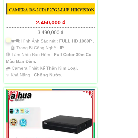
CAMERA DS-2CD1P27G2-LUF HIKVISION
2,450,000 ₫
3,490,000 ₫
👁️‍🗨 Hình Ảnh Sắc nét :
FULL HD 1080P .
🤖️ Trang Bị Công Nghệ :
IP.
🔴 Tầm Nhìn Ban Đêm :
Full Color 30m Có
Màu Ban Đêm.
🌧️ Camera Thiết Kế
Thân Kim Loại.
️✨ Khả Năng :
Chống Nước.