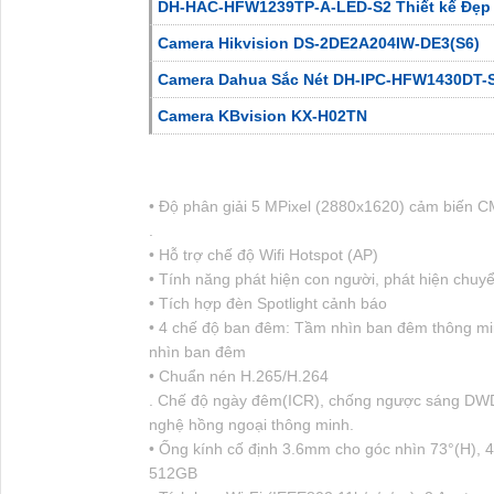
DH-HAC-HFW1239TP-A-LED-S2 Thiết kế Đẹp
Camera Hikvision DS-2DE2A204IW-DE3(S6)
Camera Dahua Sắc Nét DH-IPC-HFW1430DT
Camera KBvision KX-H02TN
• Độ phân giải 5 MPixel (2880x1620) cảm biến C
.
• Hỗ trợ chế độ Wifi Hotspot (AP)
• Tính năng phát hiện con người, phát hiện chuy
• Tích hợp đèn Spotlight cảnh báo
• 4 chế độ ban đêm: Tầm nhìn ban đêm thông mi
nhìn ban đêm
• Chuẩn nén H.265/H.264
. Chế độ ngày đêm(ICR), chống ngược sáng DWD
nghệ hồng ngoại thông minh.
• Ống kính cố định 3.6mm cho góc nhìn 73°(H), 4
512GB