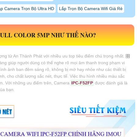
p Camera Trọn Bộ Ultra HD
Lắp Trọn Bộ Camera Wifi Giá Rẻ
ULL COLOR 5MP NHƯ THẾ NÀO?
ng từ An Thành Phát với nhiều ưu top tiêu điểm chú trọng nhất. 🎛
ràng giúp người dùng có thể nghe rõ mọi âm thanh trong phạm vi
nh ảnh ban đêm sáng rõ, không bị mờ hay nhòe như các thiết bị
h, cho chất lượng sắc nét, thực tế. Việc thu hình nhiều màu sắc
hơn. Với những ưu điểm trên, Camera
IPC-F52FP
được đánh giá là
của bạn.